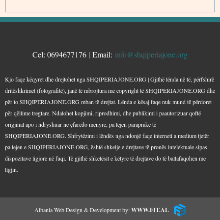
KONTAKTE
Cel: 0694677176 | Email:
info@shqiperiajone.org
Kjo faqe këqyret dhe drejtohet nga SHQIPERIAJONE.ORG | Gjithë lënda në të, përfshirë
dritëshkrimet (fotografitë), janë të mbrojtura me copyright të SHQIPERIAJONE.ORG dhe
për to SHQIPERIAJONE.ORG mban të drejtat. Lënda e kësaj faqe nuk mund të përdoret
për qëllime tregtare. Ndalohet kopjimi, riprodhimi, dhe publikimi i paautorizuar qoftë
origjinal apo i ndryshuar në çfarëdo mënyre, pa lejen paraprake të
SHQIPERIAJONE.ORG. Shfrytëzimi i lëndës nga ndonjë faqe interneti a medium tjetër
pa lejen e SHQIPERIAJONE.ORG, është shkelje e drejtave të pronës intelektuale sipas
dispozitave ligjore në fuqi. Të gjithë shkelësit e këtyre të drejtave do të ballafaqohen me
ligjin.
Albania Web Design & Development by:
WWW.FIT.AL