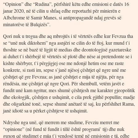
“Opinion” dhe “Rudina”, përfshirë këtu edhe emisioni e datës 16
janar 2020, në të cilin u shfaq edhe reportazhi për minierën e
Albchrome të Samir Manes, si antipropagandë ndaj grevës së
minatorëve të Bulqizës”.
Qori nuk u tregua dhe aq mbrojtës i të vërtetës edhe kur Fevzua tha
se “unë nuk diktohem” nga asnjëri se cilin do të ftoj, kur mund t`i
thoshte se në bazë të ligjit të medias dhe deontologjisë gazetareske
ai duhet t`i shërbejë të vërtetës së plotë dhe nëse ai pretendonte se i
kishte shërbyer, t`i përgjigjej ose me ndonjë hetim ose me raste
konkrete, si rasti im, sepse s`janë njësoj çështjet që ngre unë me
çështjet që gre Fevzua; as janë çështjet e mija të njëjta, për nga
rëndësia, me çështjet që ngre Qori. Për shembull, vetëm javët e
fundit unë kam ngritur, mes shumë çështjesh me karakter gjeopolitik
dhe ekologjik, çështjen e ushqimit, e cila prek gjithë popullin; madje
dhe oligarkinë tonë, sepse shumë anëtarë të saj, ku përfshihet Rama,
janë idiotë sa u përket çështjeve të ushqimit.
Ndryshe nga unë, që merrem me studime, Fevziu merret me
“opinione” (në fund të fundit i tillë është programi` tij) dhe nuk
guxon që studimet e mija t`i vendosë temë në emisionin e tij, edhe