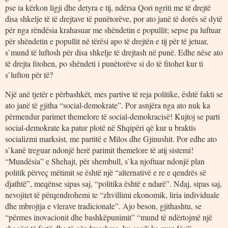
pse ia kërkon ligji dhe detyra e tij, ndërsa Qori ngriti me të drejtë
disa shkelje të të drejtave të punëtorëve, por ato janë të dorës së dytë
për nga rëndësia krahasuar me shëndetin e popullit; sepse pa luftuar
për shëndetin e popullit në tërësi apo të drejtën e tij për të jetuar,
s`mund të luftosh për disa shkelje të drejtash në punë. Edhe nëse ato
të drejta fitohen, po shëndeti i punëtorëve si do të fitohet kur ti
s`lufton për të?
Një anë tjetër e përbashkët, mes partive të reja politike, është fakti se
ato janë të gjitha “social-demokrate”. Por asnjëra nga ato nuk ka
përmendur parimet themelore të social-demokracisë! Kujtoj se parti
social-demokrate ka patur plotë në Shqipëri që kur u braktis
socializmi marksist, me partitë e Milos dhe Gjinushit. Por edhe ato
s`kanë treguar ndonjë herë parimit themelore të atij sistemi!
“Mundësia” e Shehajt, për shembull, s`ka njoftuar ndonjë plan
politik përveç mëtimit se është një “alternativë e re e qendrës së
djathtë”, meqënse sipas saj, “politika është e ndarë”. Ndaj, sipas saj,
nevojitet të përqendrohemi te “zhvillimi ekonomik, liria individuale
dhe mbrojtja e vlerave tradicionale”. Ajo beson, gjithashtu, se
“përmes inovacionit dhe bashkëpunimit” “mund të ndërtojmë një