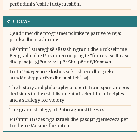
perëndimi s`është i detyrueshëm
STUDIME
Qendrimet dhe programet politike të partive të reja:
profka dhe mashtrime
Dështimi` strategjisë së Uashingtonit dhe Brukselit me
Beogradin dhe Prishtinën në prag të “fitores” së Rusisë
dhe pasojat gjëmëzeza për Shqipërinë/Kosovën
Lufta 154 vjeçare e kishës së krishterë dhe greke
kundër shqiptarëve dhe pushteti` saj
The history and philosophy of sport: from spontaneous
decisions to the establishment of scientific principles
and a strategy for victory
The grand strategy of Putin against the west
Pushtimi i Gazës nga Izraeli dhe pasojat gjëmëzeza për
Lindjen e Mesme dhe botën