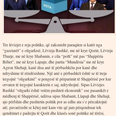
Tre lëvizjet e reja politike, që zakonisht paraqiten si katër nga
“gazetarët” e oligarkisë, Lëvizja Bashkë, me në krye Qorin; Lëvizja
Thurje, me në krye Shabanin, e cila “polli” më pas “Shqipëria
Bëhet”, me në krye Lapajn; dhe partia “Mundësia” me në krye
Agron Shehajt, kanë disa anë të përbashkëta por kanë dhe
ndryshime të rëndësishme. Një anë e përbashkët është se të treja
tregojnë “oligarkinë” si pengesë të përparimit të Shqipërisë por kur
orvaten të tregojnë karakterin e saj, ndryshojnë. Sipas Lëvizjes
Bashkë “oligarki është vetëm pushteti ekonomik” ose pasanikët e
mëdhenj të Shqipërisë, ndërsa sipas Shabanit, Llapajt dhe Shehajt,
ajo përfshin dhe pushtetin politik por as edhe ata s`e përcaktojnë
atë, pavarësisht se këtej unë kam vite që jam përqendruar tek
qendrimet e padrejta të Qorit dhe klasës sonë politike në tërësi,