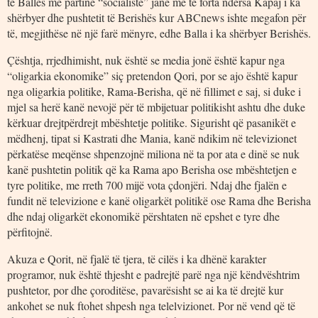
të Ballës me partinë “socialiste” janë më të forta ndërsa Kapaj i ka
shërbyer dhe pushtetit të Berishës kur ABCnews ishte megafon për
të, megjithëse në një farë mënyre, edhe Balla i ka shërbyer Berishës.
Çështja, rrjedhimisht, nuk është se media jonë është kapur nga
“oligarkia ekonomike” siç pretendon Qori, por se ajo është kapur
nga oligarkia politike, Rama-Berisha, që në fillimet e saj, si duke i
mjel sa herë kanë nevojë për të mbijetuar politikisht ashtu dhe duke
kërkuar drejtpërdrejt mbështetje politike. Sigurisht që pasanikët e
mëdhenj, tipat si Kastrati dhe Mania, kanë ndikim në televizionet
përkatëse meqënse shpenzojnë miliona në ta por ata e dinë se nuk
kanë pushtetin politik që ka Rama apo Berisha ose mbështetjen e
tyre politike, me rreth 700 mijë vota çdonjëri. Ndaj dhe fjalën e
fundit në televizione e kanë oligarkët politikë ose Rama dhe Berisha
dhe ndaj oligarkët ekonomikë përshtaten në epshet e tyre dhe
përfitojnë.
Akuza e Qorit, në fjalë të tjera, të cilës i ka dhënë karakter
programor, nuk është thjesht e padrejtë parë nga një këndvështrim
pushtetor, por dhe çoroditëse, pavarësisht se ai ka të drejtë kur
ankohet se nuk ftohet shpesh nga telelvizionet. Por në vend që të