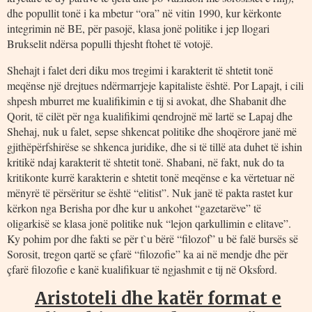
dhe popullit tonë i ka mbetur “ora” në vitin 1990, kur kërkonte
integrimin në BE, për pasojë, klasa jonë politike i jep llogari
Brukselit ndërsa populli thjesht ftohet të votojë.
Shehajt i falet deri diku mos tregimi i karakterit të shtetit tonë
meqënse një drejtues ndërmarrjeje kapitaliste është. Por Lapajt, i cili
shpesh mburret me kualifikimin e tij si avokat, dhe Shabanit dhe
Qorit, të cilët për nga kualifikimi qendrojnë më lartë se Lapaj dhe
Shehaj, nuk u falet, sepse shkencat politike dhe shoqërore janë më
gjithëpërfshirëse se shkenca juridike, dhe si të tillë ata duhet të ishin
kritikë ndaj karakterit të shtetit tonë. Shabani, në fakt, nuk do ta
kritikonte kurrë karakterin e shtetit tonë meqënse e ka vërtetuar në
mënyrë të përsëritur se është “elitist”. Nuk janë të pakta rastet kur
kërkon nga Berisha por dhe kur u ankohet “gazetarëve” të
oligarkisë se klasa jonë politike nuk “lejon qarkullimin e elitave”.
Ky pohim por dhe fakti se për t`u bërë “filozof” u bë falë bursës së
Sorosit, tregon qartë se çfarë “filozofie” ka ai në mendje dhe për
çfarë filozofie e kanë kualifikuar të ngjashmit e tij në Oksford.
Aristoteli dhe katër format e