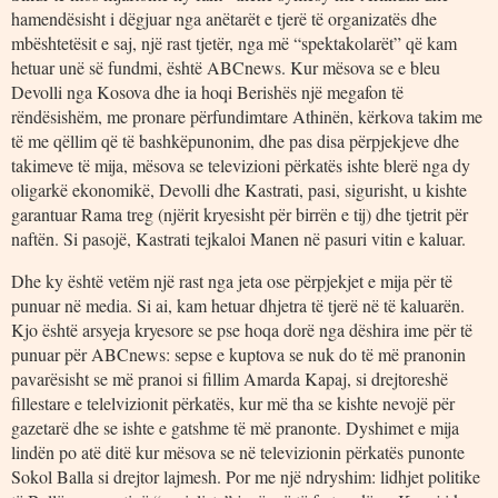
hamendësisht i dëgjuar nga anëtarët e tjerë të organizatës dhe
mbështetësit e saj, një rast tjetër, nga më “spektakolarët” që kam
hetuar unë së fundmi, është ABCnews. Kur mësova se e bleu
Devolli nga Kosova dhe ia hoqi Berishës një megafon të
rëndësishëm, me pronare përfundimtare Athinën, kërkova takim me
të me qëllim që të bashkëpunonim, dhe pas disa përpjekjeve dhe
takimeve të mija, mësova se televizioni përkatës ishte blerë nga dy
oligarkë ekonomikë, Devolli dhe Kastrati, pasi, sigurisht, u kishte
garantuar Rama treg (njërit kryesisht për birrën e tij) dhe tjetrit për
naftën. Si pasojë, Kastrati tejkaloi Manen në pasuri vitin e kaluar.
Dhe ky është vetëm një rast nga jeta ose përpjekjet e mija për të
punuar në media. Si ai, kam hetuar dhjetra të tjerë në të kaluarën.
Kjo është arsyeja kryesore se pse hoqa dorë nga dëshira ime për të
punuar për ABCnews: sepse e kuptova se nuk do të më pranonin
pavarësisht se më pranoi si fillim Amarda Kapaj, si drejtoreshë
fillestare e telelvizionit përkatës, kur më tha se kishte nevojë për
gazetarë dhe se ishte e gatshme të më pranonte. Dyshimet e mija
lindën po atë ditë kur mësova se në televizionin përkatës punonte
Sokol Balla si drejtor lajmesh. Por me një ndryshim: lidhjet politike