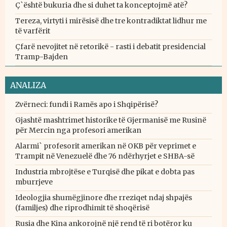
Ç`është bukuria dhe si duhet ta konceptojmë atë?
Tereza, virtyti i mirësisë dhe tre kontradiktat lidhur me
të varfërit
Çfarë nevojitet në retorikë - rasti i debatit presidencial
Tramp-Bajden
ANALIZA
Zvërneci: fundi i Ramës apo i Shqipërisë?
Gjashtë mashtrimet historike të Gjermanisë me Rusinë
për Mercin nga profesori amerikan
Alarmi` profesorit amerikan në OKB për veprimet e
Trampit në Venezuelë dhe 76 ndërhyrjet e SHBA-së
Industria mbrojtëse e Turqisë dhe pikat e dobta pas
mburrjeve
Ideologjia shumëgjinore dhe rreziqet ndaj shpajës
(familjes) dhe riprodhimit të shoqërisë
Rusia dhe Kina ankorojnë një rend të ri botëror ku