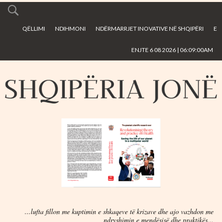
Skip to
main
QËLLIMI
NDIHMONI
NDËRMARRJET INOVATIVE NË SHQIPËRI
E
content
ENJTE 6 08 2026 | 06:09:00AM
...lufta fillon me kuptimin e shkaqeve të krizave dhe ajo vazhdon me
ndryshimin e mendësisë dhe praktikës...