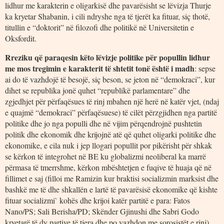
lidhur me karakterin e oligarkisë dhe pavarësisht se lëvizja Thurje
ka kryetar Shabanin, i cili ndryshe nga të tjerët ka fituar, siç thotë,
titullin e “doktorit” në filozofi dhe politikë në Universitetin e
Oksfordit.
Rreziku që paraqesin këto lëvizje politike për popullin lidhur
me mos tregimin e karakterit të shtetit tonë është i madh
: sepse
ai do të vazhdojë të besojë, siç beson, se jeton në “demokraci”, kur
dihet se republika jonë quhet “republikë parlamentare” dhe
zgjedhjet për përfaqësues të rinj mbahen një herë në katër vjet, (ndaj
e quajmë “demokraci” përfaqësuese) të cilët përzgjidhen nga partitë
politike dhe jo nga populli dhe në vijim përqendrojnë pushtetin
politik dhe ekonomik dhe krijojnë atë që quhet oligarki politike dhe
ekonomike, e cila nuk i jep llogari popullit por pikërisht për shkak
se kërkon të integrohet në BE ku globalizmi neoliberal ka marrë
përmasa të tmerrshme, kërkon mbështetjen e fuqive të huaja që në
fillimet e saj (filloi me Ramizin kur braktisi socializmin marksist dhe
bashkë me të dhe shkallën e lartë të pavarësisë ekonomike që kishte
fituar socializmi` kohës dhe krijoi katër partitë e para: Fatos
Nano/PS; Sali Berisha/PD; Skënder Gjinushi dhe Sabri Godo
kryetarë të dy partive të tjera dhe po vazhdon me sorosistët e rinj),