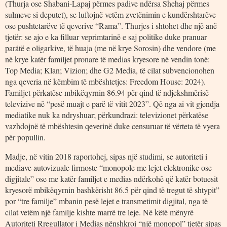
(Thurja ose Shabani-Lapaj përmes padive ndërsa Shehaj përmes
sulmeve si deputet), se luftojnë vetëm zvetënimin e kundërshtarëve
ose pushtetarëve të qeverive “Rama”. Thurjes i shtohet dhe një anë
tjetër: se ajo e ka filluar veprimtarinë e saj politike duke pranuar
parátë e oligarkive, të huaja (me në krye Sorosin) dhe vendore (me
në krye katër familjet pronare të medias kryesore në vendin tonë:
Top Media; Klan; Vizion; dhe G2 Media, të cilat subvencionohen
nga qeveria në këmbim të mbështetjes: Freedom House: 2024).
Familjet përkatëse mbikëqyrnin 86.94 për qind të ndjekshmërisë
televizive në “pesë muajt e parë të vitit 2023”. Që nga ai vit gjendja
mediatike nuk ka ndryshuar; përkundrazi: televizionet përkatëse
vazhdojnë të mbështesin qeverinë duke censuruar të vërteta të vyera
për popullin.
Madje, në vitin 2018 raportohej, sipas një studimi, se autoriteti i
mediave autovizuale firmoste “monopole me lejet elektronike ose
digjitale” ose me katër familjet e medias ndërkohë që katër botuesit
kryesorë mbikëqyrnin bashkërisht 86.5 për qind të tregut të shtypit”
por “tre familje” mbanin pesë lejet e transmetimit digjital, nga të
cilat vetëm një familje kishte marrë tre leje. Në këtë mënyrë
Autoriteti Rregullator i Medias nënshkroi “një monopol” tjetër sipas