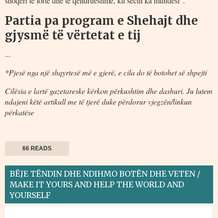
shoqëri të fortë dhe të qëndrueshme, ku secili ka mundësi”.
Partia pa program e Shehajt dhe
gjysmë të vërtetat e tij
...
*Pjesë nga një shqyrtesë më e gjerë, e cila do të botohet së shpejti
Cilësia e lartë gazetareske kërkon përkushtim dhe dashuri. Ju lutem
ndajeni këtë artikull me të tjerë duke përdorur vjegzën/linkun
përkatëse
66 READS
BËJE TËNDIN DHE NDIHMO BOTËN DHE VETEN /
MAKE IT YOURS AND HELP THE WORLD AND
YOURSELF