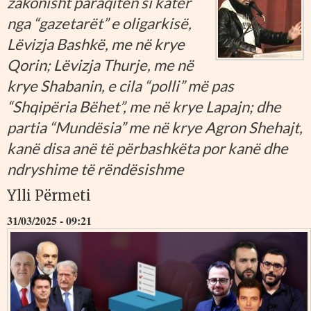
zakonisht paraqiten si katër
nga “gazetarët” e oligarkisë,
Lëvizja Bashkë, me në krye
Qorin; Lëvizja Thurje, me në
krye Shabanin, e cila “polli” më pas
“Shqipëria Bëhet”, me në krye Lapajn; dhe
partia “Mundësia” me në krye Agron Shehajt,
kanë disa anë të përbashkëta por kanë dhe
ndryshime të rëndësishme
Ylli Përmeti
31/03/2025 - 09:21