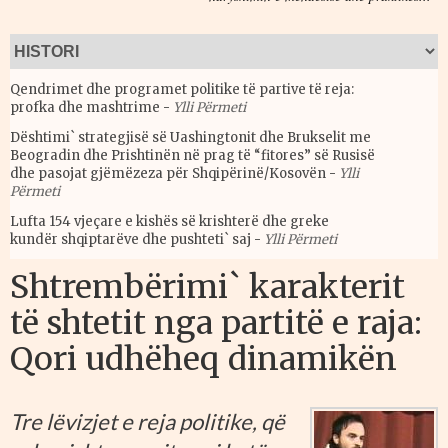
Qendrimet dhe programet politike të partive të reja:
profka dhe mashtrime
-
Ylli Përmeti
Dështimi` strategjisë së Uashingtonit dhe Brukselit me
Beogradin dhe Prishtinën në prag të “fitores” së Rusisë
dhe pasojat gjëmëzeza për Shqipërinë/Kosovën
-
Ylli
Përmeti
Lufta 154 vjeçare e kishës së krishterë dhe greke
kundër shqiptarëve dhe pushteti` saj
-
Ylli Përmeti
Shtrembërimi` karakterit
të shtetit nga partitë e raja:
Qori udhëheq dinamikën
Tre lëvizjet e reja politike, që