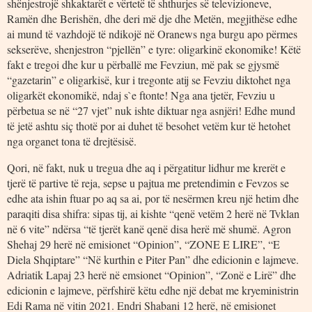
shënjestrojë shkaktarët e vërtetë të shthurjes së televizioneve,
Ramën dhe Berishën, dhe deri më dje dhe Metën, megjithëse edhe
ai mund të vazhdojë të ndikojë në Oranews nga burgu apo përmes
sekserëve, shenjestron “pjellën” e tyre: oligarkinë ekonomike! Këtë
fakt e tregoi dhe kur u përballë me Fevziun, më pak se gjysmë
“gazetarin” e oligarkisë, kur i tregonte atij se Fevziu diktohet nga
oligarkët ekonomikë, ndaj s`e ftonte! Nga ana tjetër, Fevziu u
përbetua se në “27 vjet” nuk ishte diktuar nga asnjëri! Edhe mund
të jetë ashtu siç thotë por ai duhet të besohet vetëm kur të hetohet
nga organet tona të drejtësisë.
Qori, në fakt, nuk u tregua dhe aq i përgatitur lidhur me krerët e
tjerë të partive të reja, sepse u pajtua me pretendimin e Fevzos se
edhe ata ishin ftuar po aq sa ai, por të nesërmen kreu një hetim dhe
paraqiti disa shifra: sipas tij, ai kishte “qenë vetëm 2 herë në Tvklan
në 6 vite” ndërsa “të tjerët kanë qenë disa herë më shumë. Agron
Shehaj 29 herë në emisionet “Opinion”, “ZONE E LIRE”, “E
Diela Shqiptare” “Në kurthin e Piter Pan” dhe edicionin e lajmeve.
Adriatik Lapaj 23 herë në emsionet “Opinion”, “Zonë e Lirë” dhe
edicionin e lajmeve, përfshirë këtu edhe një debat me kryeministrin
Edi Rama në vitin 2021. Endri Shabani 12 herë, në emisionet