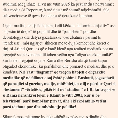
studimit. Megjithatë, ai vit me vitin 2025 ka pësuar disa ndryshime;
disa media (si Report tv) kanë fituar më shumë ndjekshmëri, falë
subvencioneve të qeverisë ndërsa të tjera kanë humbur.
Ligji i medias, në fjalë të tjetra, i cili kërkon “informim objektiv” ose
“dijësim të drejtë” të popullit dhe të “paanshëm” por dhe
deontologjia ose detyra gazetareske, ose zbatimi i parimit të
“rëndësisë” mbi ngjarjet, shkelen me të dyja këmbët dhe krerët e
rinj, si Arlind Qori, as që e kanë idenë nga realiteti mediatik por na
tregojnë se televizionet diktohen vetëm nga “oligarkët ekonomikë”
kur faktet tregojnë se janë Rama dhe Berisha ata që kanë kapur
oligarkët ekonomikë, ku përfshihen dhe pronarët e medias, dhe jo e
Një rast “flagrant” që tregon kapjen e oligarkisë
kundërta.
mediatike që në fillimet e saj është pohimi` Bushatit, jogazetarit
që paraqitet si gazetar, madje, mbështetjen e tij e përdor Qori si
“testament” vërtetësie, pikërisht në “studion” e LB, ku tregoi se
si Rama nënshkroi lejen e Klanit të vitit 2001, kur u bë
televizioni` parë kombëtar privat, dhe i kërkoi atij jo vetëm
pará të thata por dhe mbështetje politike!
Sikur të mos mjaftonte ky fakt –thënë symësy me Arlindin dhe