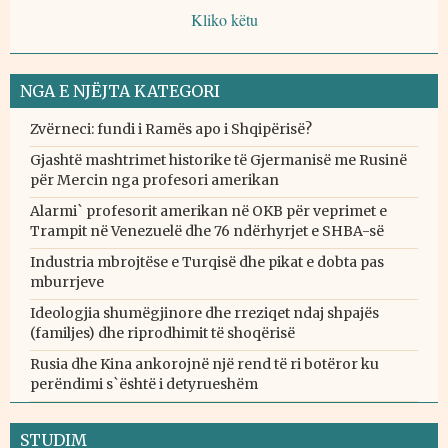
Kliko këtu
NGA E NJËJTA KATEGORI
Zvërneci: fundi i Ramës apo i Shqipërisë?
Gjashtë mashtrimet historike të Gjermanisë me Rusinë
për Mercin nga profesori amerikan
Alarmi` profesorit amerikan në OKB për veprimet e
Trampit në Venezuelë dhe 76 ndërhyrjet e SHBA-së
Industria mbrojtëse e Turqisë dhe pikat e dobta pas
mburrjeve
Ideologjia shumëgjinore dhe rreziqet ndaj shpajës
(familjes) dhe riprodhimit të shoqërisë
Rusia dhe Kina ankorojnë një rend të ri botëror ku
perëndimi s`është i detyrueshëm
STUDIM