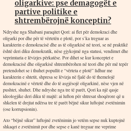
oligarkive: pse demagogët e
partive politike e
shtrembërojnë konceptin?
Ndryshe nga Shabani paraqitet Qori: ai flet për demokraci dhe
oligarki por dhe për të vërtetën e plotë, por s`ka treguar as
karakterin e demokracisë dhe as të oligarkisë në teori, se në praktikë
është deri diku demokratik, nëse gjykojmë nga statusi, vendimet dhe
veprimtaria e lëvizjes përkatëse. Por dihet se kur konceptet e
demokracisë dhe oligarkisë shtrembërohen në teori dhe për më tepër
pretendohet se i thuhet popullit e “vërteta e plotë” lidhur me
karakterin e shtetit, shpresa se lëvizja në fjalë do të themelojë
demokracinë e vërtetë dhe do të asgjësojë oligarkinë, nëse vjen në
pushtet, shuhet. Dhe ndryshe nga tre të parët, Qori ka një qasje
ideologjike deri diku të majtë: ai lufton për shtresat shoqërore që u
shkelen të drejtat ndërsa tre të parët bëjnë sikur luftojnë zvetënimin
(ose korrupsionin).
Ato “bëjnë sikur” luftojnë zvetënimin jo vetëm sepse nuk kuptojnë
shkaqet e zvetënimit por dhe sepse e kanë treguar me veprime