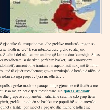
inë gjenetike të “maqedonëve” dhe grekëve modernë, tregon se
rsa “hedh në erë” tezën mbizotëruese greke se ata janë
t. Studimi del në disa përfundime që kanë nxitur kureshtje. Sipas
r mesdhetare, si iberikët (përfshirë baskët), afrikanoveriorët,
(anadollakët), armenët dhe iranianët; maqedonasit nuk janë të lidhur
ës” më të vjetër mesdhetare; grekët rezultojnë të kenë një afërsi të
 i ndan ata nga grupet e tjera mesdhetare”.
 popullsia greke moderne paraqet lidhje gjenetike më të afërta me
fjalët e studimit
nët, sesa me grupet e tjera mesdhetare. Në
:
ëve dhe grupeve etiopiane/nën-sahariane sesa me çdo grup tjetër
pimit, grekët u renditën së bashku me popullsitë etiopiane/nën-
quhet e lashtë, por mbetet e paqartë dhe mund të lidhet me