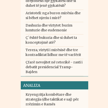
drejtohesh një gjykatësi dhe si
duhet të jenë gjykatësit?
Aristoteli: nga buron mirësia dhe
si bëhet njeriu i mirë?
Dashuria dhe virtytet: burim
lumturie dhe eudemonie
Ç`është bukuria dhe si duhet ta
konceptojmë atë?
Tereza, virtyti i mirësisë dhe tre
kontradiktat lidhur me të varfërit
Çfarë nevojitet në retorikë - rasti i
debatit presidencial Tramp-
Bajden
ANALIZA
Kryengritja kombëtare dhe
strategjia (dhe taktikat e saj) për
rrëzimin e Ramës