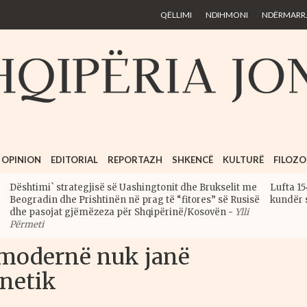
Skip to
QËLLIMI
NDIHMONI
NDËRMARRJ
main
content
OPINION
EDITORIAL
REPORTAZH
SHKENCË
KULTURË
FILOZO
Dështimi` strategjisë së Uashingtonit dhe Brukselit me
Lufta 15
Beogradin dhe Prishtinën në prag të “fitores” së Rusisë
kundër 
dhe pasojat gjëmëzeza për Shqipërinë/Kosovën
-
Ylli
Përmeti
modernë nuk janë
netik