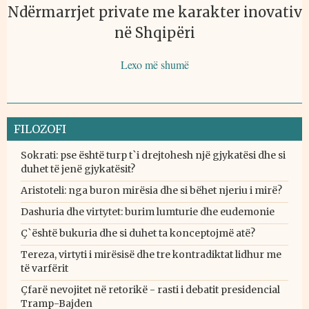
Ndërmarrjet private me karakter inovativ
në Shqipëri
Lexo më shumë
FILOZOFI
Sokrati: pse është turp t`i drejtohesh një gjykatësi dhe si
duhet të jenë gjykatësit?
Aristoteli: nga buron mirësia dhe si bëhet njeriu i mirë?
Dashuria dhe virtytet: burim lumturie dhe eudemonie
Ç`është bukuria dhe si duhet ta konceptojmë atë?
Tereza, virtyti i mirësisë dhe tre kontradiktat lidhur me
të varfërit
Çfarë nevojitet në retorikë - rasti i debatit presidencial
Tramp-Bajden