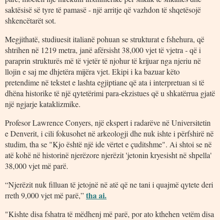
saktësisë së tyre të pamasë - një arritje që vazhdon të shqetësojë
shkencëtarët sot.
Megjithatë, studiuesit italianë pohuan se strukturat e fshehura, që
shtrihen në 1219 metra, janë afërsisht 38,000 vjet të vjetra - që i
paraprin strukturës më të vjetër të njohur të krijuar nga njeriu në
llojin e saj me dhjetëra mijëra vjet. Ekipi i ka bazuar këto
pretendime në tekstet e lashta egjiptiane që ata i interpretuan si të
dhëna historike të një qytetërimi para-ekzistues që u shkatërrua gjatë
një ngjarje kataklizmike.
Profesor Lawrence Conyers, një ekspert i radarëve në Universitetin
e Denverit, i cili fokusohet në arkeologji dhe nuk ishte i përfshirë në
studim, tha se "Kjo është një ide vërtet e çuditshme". Ai shtoi se në
atë kohë në historinë njerëzore njerëzit 'jetonin kryesisht në shpella'
38,000 vjet më parë.
“Njerëzit nuk filluan të jetojnë në atë që ne tani i quajmë qytete deri
tha ai.
rreth 9,000 vjet më parë,”
"Kishte disa fshatra të mëdhenj më parë, por ato kthehen vetëm disa