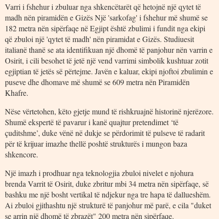
Varri i fshehur i zbuluar nga shkencëtarët që hetojnë një qytet të
madh nën piramidën e Gizës Një 'sarkofag' i fshehur më shumë se
182 metra nën sipërfaqe në Egjipt është zbulimi i fundit nga ekipi
që zbuloi një 'qytet të madh' nën piramidat e Gizës. Studiuesit
italianë thanë se ata identifikuan një dhomë të panjohur nën varrin e
Osirit, i cili besohet të jetë një vend varrimi simbolik kushtuar zotit
egjiptian të jetës së përtejme. Javën e kaluar, ekipi njoftoi zbulimin e
puseve dhe dhomave më shumë se 609 metra nën Piramidën
Khafre.
Nëse vërtetohen, këto gjetje mund të rishkruajnë historinë njerëzore.
Shumë ekspertë të pavarur i kanë quajtur pretendimet ‘të
çuditshme’, duke vënë në dukje se përdorimit të pulseve të radarit
për të krijuar imazhe thellë poshtë strukturës i mungon baza
shkencore.
Një imazh i prodhuar nga teknologjia zbuloi nivelet e njohura
brenda Varrit të Osirit, duke zbritur mbi 34 metra nën sipërfaqe, së
bashku me një bosht vertikal të ndjekur nga tre hapa të dallueshëm.
Ai zbuloi gjithashtu një strukturë të panjohur më parë, e cila "duket
se arrin një dhomë të zbrazët" 200 metra nën sipërfaqe.