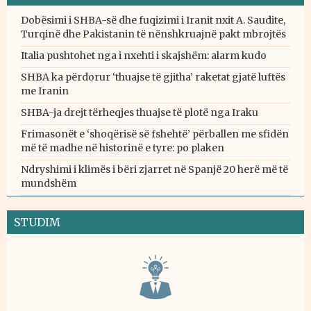
Dobësimi i SHBA-së dhe fuqizimi i Iranit nxit A. Saudite,
Turqinë dhe Pakistanin të nënshkruajnë pakt mbrojtës
Italia pushtohet nga i nxehti i skajshëm: alarm kudo
SHBA ka përdorur ‘thuajse të gjitha’ raketat gjatë luftës
me Iranin
SHBA-ja drejt tërheqjes thuajse të plotë nga Iraku
Frimasonët e ‘shoqërisë së fshehtë’ përballen me sfidën
më të madhe në historinë e tyre: po plaken
Ndryshimi i klimës i bëri zjarret në Spanjë 20 herë më të
mundshëm
STUDIM