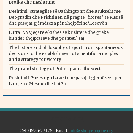
profka dhe mashtrime
Dështimi` strategjisë së Uashingtonit dhe Brukselit me
Beogradin dhe Prishtinën në prag të “fitores” së Rusisë
dhe pasojat gjëmëzeza për Shqipërinë/Kosovën
Lufta 154 vjeçare e kishës së krishterë dhe greke
kundër shqiptarëve dhe pushteti` saj
The history and philosophy of sport: from spontaneous
decisions to the establishment of scientific principles
and a strategy for victory
The grand strategy of Putin against the west
Pushtimi i Gazës nga Izraeli dhe pasojat gjëmëzeza për
Lindjen e Mesme dhe botën
KONTAKTE
Cel: 0694677176 | Email:
info@shqiperiajone.org