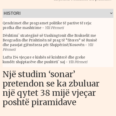
Qendrimet dhe programet politike të partive të reja:
profka dhe mashtrime
-
Ylli Përmeti
Dështimi` strategjisë së Uashingtonit dhe Brukselit me
Beogradin dhe Prishtinën në prag të “fitores” së Rusisë
dhe pasojat gjëmëzeza për Shqipërinë/Kosovën
-
Ylli
Përmeti
Lufta 154 vjeçare e kishës së krishterë dhe greke
kundër shqiptarëve dhe pushteti` saj
-
Ylli Përmeti
Një studim ‘sonar’
pretendon se ka zbuluar
një qytet 38 mijë vjeçar
poshtë piramidave