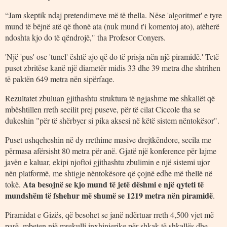
“Jam skeptik ndaj pretendimeve më të thella. Nëse 'algoritmet' e tyre
mund të bëjnë atë që thonë ata (nuk mund t'i komentoj ato), atëherë
ndoshta kjo do të qëndrojë," tha Profesor Conyers.
'Një 'pus' ose 'tunel' është ajo që do të prisja nën një piramidë.' Tetë
puset zbritëse kanë një diametër midis 33 dhe 39 metra dhe shtrihen
të paktën 649 metra nën sipërfaqe.
Rezultatet zbuluan gjithashtu struktura të ngjashme me shkallët që
mbështillen rreth secilit prej puseve, për të cilat Ciccole tha se
dukeshin "për të shërbyer si pika aksesi në këtë sistem nëntokësor".
Puset ushqeheshin në dy rrethime masive drejtkëndore, secila me
përmasa afërsisht 80 metra për anë. Gjatë një konference për lajme
javën e kaluar, ekipi njoftoi gjithashtu zbulimin e një sistemi ujor
nën platformë, me shtigje nëntokësore që çojnë edhe më thellë në
Ata besojnë se kjo mund të jetë dëshmi e një qyteti të
tokë.
mundshëm të fshehur më shumë se 1219 metra nën piramidë
.
Piramidat e Gizës, që besohet se janë ndërtuar rreth 4,500 vjet më
parë, mbeten një mrekulli inxhinierike për shkak të shkallës dhe