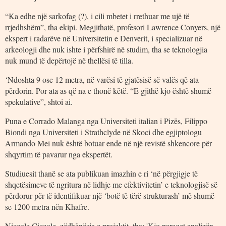
“Ka edhe një sarkofag (?), i cili mbetet i rrethuar me ujë të
rrjedhshëm”, tha ekipi. Megjithatë, profesori Lawrence Conyers, një
ekspert i radarëve në Universitetin e Denverit, i specializuar në
arkeologji dhe nuk ishte i përfshirë në studim, tha se teknologjia
nuk mund të depërtojë në thellësi të tilla.
‘Ndoshta 9 ose 12 metra, në varësi të gjatësisë së valës që ata
përdorin. Por ata as që na e thonë këtë. “E gjithë kjo është shumë
spekulative”, shtoi ai.
Puna e Corrado Malanga nga Universiteti italian i Pizës, Filippo
Biondi nga Universiteti i Strathclyde në Skoci dhe egjiptologu
Armando Mei nuk është botuar ende në një revistë shkencore për
shqyrtim të pavarur nga ekspertët.
Studiuesit thanë se ata publikuan imazhin e ri ‘në përgjigje të
shqetësimeve të ngritura në lidhje me efektivitetin’ e teknologjisë së
përdorur për të identifikuar një ‘botë të tërë strukturash’ më shumë
se 1200 metra nën Khafre.
Niccole Ciccole, zëdhënësja e projektit, tha: 'Kjo paraqet analizën