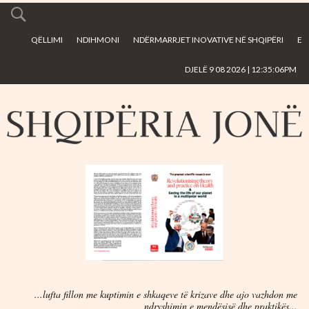
Skip to
main
QËLLIMI
NDIHMONI
NDËRMARRJET INOVATIVE NË SHQIPËRI
E
content
DJELË 9 08 2026 | 12:35:06PM
...lufta fillon me kuptimin e shkaqeve të krizave dhe ajo vazhdon me
ndryshimin e mendësisë dhe praktikës...