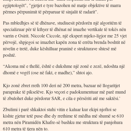
egjiptologët", "gjetjet e tyre bazohen në matje objektive të marra
përmes përpunimit të përparuar të sinjalit të radarit".
Pas mbledhjes së të dhënave, studiuesit përdorën një algoritëm të
specializuar për të kthyer të dhënat në imazhe vertikale të tokës nën
varrin e Osirit. Niccole Ciccole, një ekspert mjeko-ligjor me 25 vjet
përvojë, shpjegoi se imazhet kapën zona të errëta brenda boshtit në
nivelin e tretë, duke këshilluar praninë e strukturave shtesë më
poshtë.
“Akoma më e thellë, është e dukshme një zonë e zezë, ndoshta një
dhomë e vogël (ose në fakt, e madhe),” shtoi ajo.
Kjo zonë zbret rreth 100 deri në 200 metra, bazuar në llogaritjet
paraprake të pikselëve. Kjo veçori e padokumentuar më parë mund
të zbulohet duke përdorur SAR, e cila e përsëriti atë me saktësi.'
Zbulimi i parë shkaktoi stuhi vitin e kaluar kur ekipi njoftoi se
kishte gjetur tetë puse dhe dy rrethime të mëdha më shumë se 610
metra nën Piramidën Khafre-së bashku me struktura të panjohura
610 metra të tjera nën to.