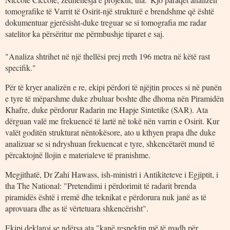
tomografike të Varrit të Osirit-një strukturë e brendshme që është
dokumentuar gjerësisht-duke treguar se si tomografia me radar
satelitor ka përsëritur me përmbushje tiparet e saj.
"Analiza shtrihet në një thellësi prej rreth 196 metra në këtë rast
specifik."
Për të kryer analizën e re, ekipi përdori të njëjtin proces si në punën
e tyre të mëparshme duke zbuluar boshte dhe dhoma nën Piramidën
Khafre, duke përdorur Radarin me Hapje Sintetike (SAR). Ata
dërguan valë me frekuencë të lartë në tokë nën varrin e Osirit. Kur
valët goditën strukturat nëntokësore, ato u kthyen prapa dhe duke
analizuar se si ndryshuan frekuencat e tyre, shkencëtarët mund të
përcaktojnë llojin e materialeve të pranishme.
Megjithatë, Dr Zahi Hawass, ish-ministri i Antikiteteve i Egjiptit, i
tha The National: "Pretendimi i përdorimit të radarit brenda
piramidës është i rremë dhe teknikat e përdorura nuk janë as të
aprovuara dhe as të vërtetuara shkencërisht".
Ekipi deklaroi se ndërsa ata "kanë respektin më të madh për