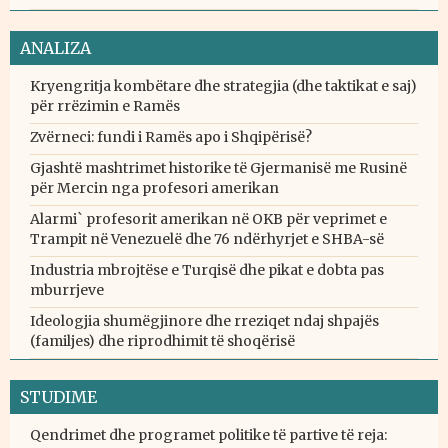
ANALIZA
Kryengritja kombëtare dhe strategjia (dhe taktikat e saj)
për rrëzimin e Ramës
Zvërneci: fundi i Ramës apo i Shqipërisë?
Gjashtë mashtrimet historike të Gjermanisë me Rusinë
për Mercin nga profesori amerikan
Alarmi` profesorit amerikan në OKB për veprimet e
Trampit në Venezuelë dhe 76 ndërhyrjet e SHBA-së
Industria mbrojtëse e Turqisë dhe pikat e dobta pas
mburrjeve
Ideologjia shumëgjinore dhe rreziqet ndaj shpajës
(familjes) dhe riprodhimit të shoqërisë
STUDIME
Qendrimet dhe programet politike të partive të reja: