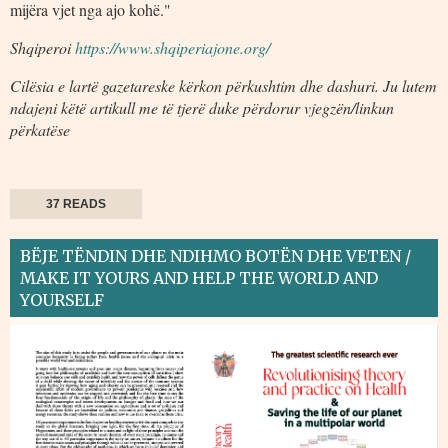
mijëra vjet nga ajo kohë."
Shqiperoi
https://www.shqiperiajone.org/
Cilësia e lartë gazetareske kërkon përkushtim dhe dashuri. Ju lutem
ndajeni këtë artikull me të tjerë duke përdorur vjegzën/linkun
përkatëse
37 READS
BËJE TËNDIN DHE NDIHMO BOTËN DHE VETEN /
MAKE IT YOURS AND HELP THE WORLD AND
YOURSELF