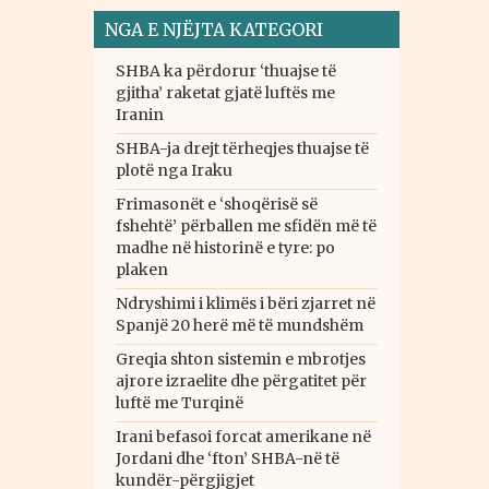
NGA E NJËJTA KATEGORI
SHBA ka përdorur ‘thuajse të
gjitha’ raketat gjatë luftës me
Iranin
SHBA-ja drejt tërheqjes thuajse të
plotë nga Iraku
Frimasonët e ‘shoqërisë së
fshehtë’ përballen me sfidën më të
madhe në historinë e tyre: po
plaken
Ndryshimi i klimës i bëri zjarret në
Spanjë 20 herë më të mundshëm
Greqia shton sistemin e mbrotjes
ajrore izraelite dhe përgatitet për
luftë me Turqinë
Irani befasoi forcat amerikane në
Jordani dhe ‘fton’ SHBA-në të
kundër-përgjigjet