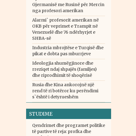
Gjermanisë me Rusinë për Mercin
nga profesori amerikan
Alarmi` profesorit amerikan në
OKB për veprimet e Trampit në
Venezuelë dhe 76 ndërhyrjet e
SHBA-së
Industria mbrojtëse e Turqisë dhe
pikat e dobta pas mburrjeve
Ideologjia shumëgjinore dhe
rreziqet ndaj shpajës (familjes)
dhe riprodhimit të shoqërisë
Rusia dhe Kina ankorojnë një
rend të ri botëror ku perëndimi
s`është i detyrueshëm
STUDIME
Qendrimet dhe programet politike
të partive të reja: profka dhe