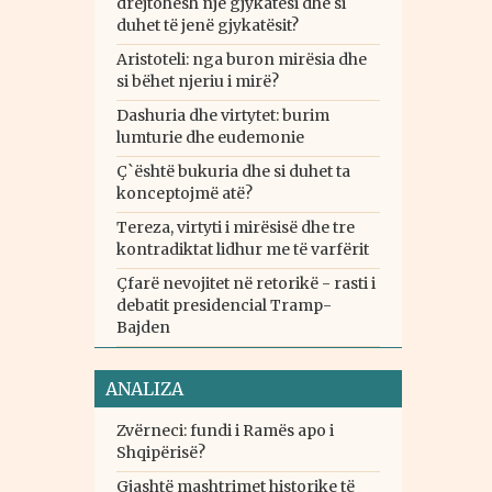
drejtohesh një gjykatësi dhe si
duhet të jenë gjykatësit?
Aristoteli: nga buron mirësia dhe
si bëhet njeriu i mirë?
Dashuria dhe virtytet: burim
lumturie dhe eudemonie
Ç`është bukuria dhe si duhet ta
konceptojmë atë?
Tereza, virtyti i mirësisë dhe tre
kontradiktat lidhur me të varfërit
Çfarë nevojitet në retorikë - rasti i
debatit presidencial Tramp-
Bajden
ANALIZA
Zvërneci: fundi i Ramës apo i
Shqipërisë?
Gjashtë mashtrimet historike të