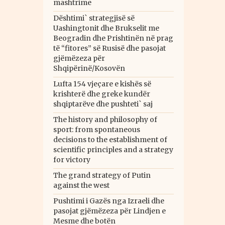
mashtrime
Dështimi` strategjisë së
Uashingtonit dhe Brukselit me
Beogradin dhe Prishtinën në prag
të “fitores” së Rusisë dhe pasojat
gjëmëzeza për
Shqipërinë/Kosovën
Lufta 154 vjeçare e kishës së
krishterë dhe greke kundër
shqiptarëve dhe pushteti` saj
The history and philosophy of
sport: from spontaneous
decisions to the establishment of
scientific principles and a strategy
for victory
The grand strategy of Putin
against the west
Pushtimi i Gazës nga Izraeli dhe
pasojat gjëmëzeza për Lindjen e
Mesme dhe botën