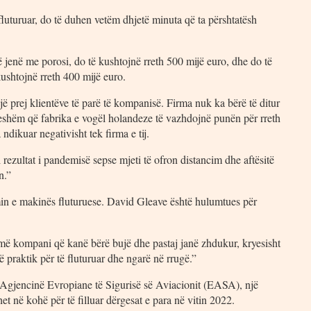
luturuar, do të duhen vetëm dhjetë minuta që ta përshtatësh
 jenë me porosi, do të kushtojnë rreth 500 mijë euro, dhe do të
kushtojnë rreth 400 mijë euro.
 prej klientëve të parë të kompanisë. Firma nuk ka bërë të ditur
tueshëm që fabrika e vogël holandeze të vazhdojnë punën për rreth
dikuar negativisht tek firma e tij.
 rezultat i pandemisë sepse mjeti të ofron distancim dhe aftësitë
n.”
in e makinës fluturuese. David Gleave është hulumtues për
më kompani që kanë bërë bujë dhe pastaj janë zhdukur, kryesisht
praktik për të fluturuar dhe ngarë në rrugë.”
 Agjencinë Evropiane të Sigurisë së Aviacionit (EASA), një
ihet në kohë për të filluar dërgesat e para në vitin 2022.