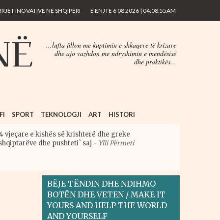
JET INOVATIVE NË SHQIPËRI
E ENJTE 6 08 2026 | 04:08:55AM
...lufta fillon me kuptimin e shkaqeve të krizave
dhe ajo vazhdon me ndryshimin e mendësisë
dhe praktikës...
FI
SPORT
TEKNOLOGJI
ART
HISTORI
4 vjeçare e kishës së krishterë dhe greke
shqiptarëve dhe pushteti` saj
-
Ylli Përmeti
BËJE TËNDIN DHE NDIHMO
BOTËN DHE VETEN / MAKE IT
YOURS AND HELP THE WORLD
AND YOURSELF