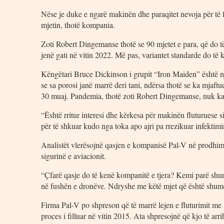
Nëse je duke e ngarë makinën dhe paraqitet nevoja për të f
mjetin, thotë kompania.
Zoti Robert Dingemanse thotë se 90 mjetet e para, që do të
jenë gati në vitin 2022. Më pas, variantet standarde do të 
Këngëtari Bruce Dickinson i grupit “Iron Maiden” është një
se sa porosi janë marrë deri tani, ndërsa thotë se ka mjaf
30 muaj. Pandemia, thotë zoti Robert Dingemanse, nuk ka n
“Është rritur interesi dhe kërkesa për makinën fluturuese si
për të shkuar kudo nga toka apo ajri pa rrezikuar infektimi
Analistët vlerësojnë qasjen e kompanisë Pal-V në prodhim
sigurinë e aviacionit.
“Çfarë qasje do të kenë kompanitë e tjera? Kemi parë shu
në fushën e dronëve. Ndryshe me këtë mjet që është shumë 
Firma Pal-V po shpreson që të marrë lejen e fluturimit me
proces i filluar në vitin 2015. Ata shpresojnë që kjo të arr