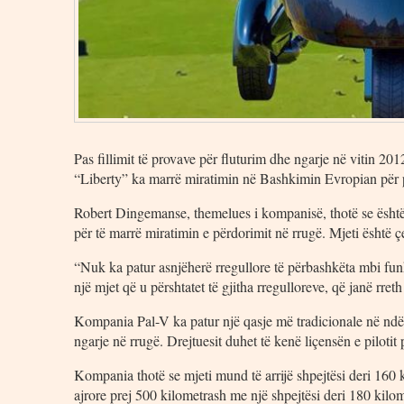
Pas fillimit të provave për fluturim dhe ngarje në vitin 20
“Liberty” ka marrë miratimin në Bashkimin Evropian për 
Robert Dingemanse, themelues i kompanisë, thotë se është 
për të marrë miratimin e përdorimit në rrugë. Mjeti është ç
“Nuk ka patur asnjëherë rregullore të përbashkëta mbi funk
një mjet që u përshtatet të gjitha rregulloreve, që janë rr
Kompania Pal-V ka patur një qasje më tradicionale në ndë
ngarje në rrugë. Drejtuesit duhet të kenë liçensën e pilotit p
Kompania thotë se mjeti mund të arrijë shpejtësi deri 160 
ajrore prej 500 kilometrash me një shpejtësi deri 180 kilom