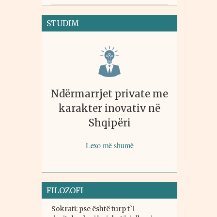
STUDIM
Ndërmarrjet private me
karakter inovativ në
Shqipëri
Lexo më shumë
FILOZOFI
Sokrati: pse është turp t`i