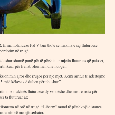
12, firma holandeze Pal-V tani thotë se makina e saj fluturuese
përdorim në rrugë.
dashur shumë punë për të përshtatur mjetin fluturues që paloset,
ertifikuar për frenat, zhurmën dhe ndotjen.
sionimin ajror dhe rrugor për një mjet. Kemi arritur të ndërtojmë
eth 5 mijë këkesa që duhen përmbushur.”
rtimin e makinës fluturuese dy vendëshe dhe me tre rrota për
ër ta fluturuar atë.
kilometra në orë në rrugë. “Liberty” mund të përshkojë distanca
etra në orë me një serbator.