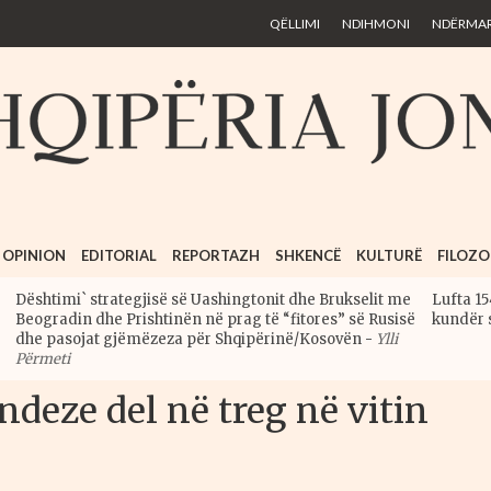
Skip to
QËLLIMI
NDIHMONI
NDËRMARR
main
content
OPINION
EDITORIAL
REPORTAZH
SHKENCË
KULTURË
FILOZO
Dështimi` strategjisë së Uashingtonit dhe Brukselit me
Lufta 15
Beogradin dhe Prishtinën në prag të “fitores” së Rusisë
kundër 
dhe pasojat gjëmëzeza për Shqipërinë/Kosovën
-
Ylli
Përmeti
deze del në treg në vitin