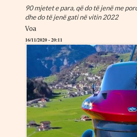
90 mjetet e para, që do të jenë me poro
dhe do të jenë gati në vitin 2022
Voa
16/11/2020 - 20:11