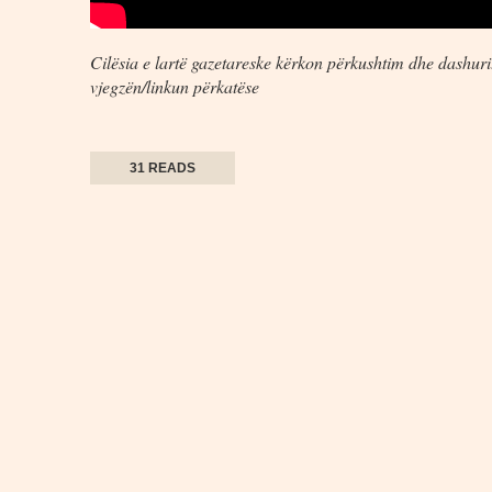
Cilësia e lartë gazetareske kërkon përkushtim dhe dashuri.
vjegzën/linkun përkatëse
31 READS