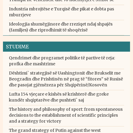
Industria mbrojtëse e Turqisë dhe pikat e dobta pas
mburrjeve
Ideologjia shumëgjinore dhe rreziqet ndaj shpajës
(familjes) dhe riprodhimit të shoqërisë
STUDIME
Qendrimet dhe programet politike të partive të reja:
profka dhe mashtrime
Dështimi` strategjisë së Uashingtonit dhe Brukselit me
Beogradin dhe Prishtinën në prag të “fitores” së Rusisë
dhe pasojat gjëmëzeza për Shqipërinë/Kosovën
Lufta 154 vjeçare e kishës së krishterë dhe greke
kundër shqiptarëve dhe pushteti` saj
The history and philosophy of sport: from spontaneous
decisions to the establishment of scientific principles
and a strategy for victory
The grand strategy of Putin against the west