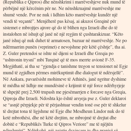
(Republika e Qipros) dhe nënshkrimi i marrëveshjeve nuk mund të
përbëjnë një kërcënim për ne. Ne nënshkruajmë marrëveshje me
shumë vende. Por ne nuk i lidhim këto marrëveshje kundër një
vendi të veçantë”. Menjëherë pas kësaj, ai akuzoi Greqinë për
sistemet e mbrojtjes ajrore që do të blihen nga Izraeli dhe do të
instalohen në ishujt që janë në një regjim të çushtarakizuar. “Këto
janë ishuj që nuk duhet të armatosen, bazuar në marrëveshje. Ne po
ndërmarrim punën (veprimet) e nevojshme për këtë çështje”, tha ai.
Z. Guler pretendoi se ishte në dijeni se Izraeli dhe Greqia po
“ushtronin trysni” mbi Turqinë që të mos merrte avionë F-35.
Megjithatë, ai tha se “gjendja e tanishme tregon se tensionet në Egje
mund të zgjidhen përmes mirëkuptimit dhe dialogut të ndërsjellë”.
Në Ankara, pavarësisht mohimeve të Athinës, janë ngritur dyshime
të mëdha në lidhje me mundësinë e krijimit të një force ndërhyrjeje
të shpejtë prej 2,500 trupash me pjesëmarrjen e forcave nga Greqia,
Qiproja dhe Izraeli. Ndoshta kjo është arsyeja pse z. Guler deklaroi
se “asnjë përpjekje për të përjashtuar vendin tonë ose për të shkelur
të drejtat tona të ligjshme në Egje dhe Mesdheun Lindor nuk do të
ketë mbrothësi, dhe në këtë drejtim, ne mbrojmë të drejtat dhe
dobitë e “Republikës Turke të Qipros Veriore” me të njëjtën
ndjeshmëri”. Ndërkohë, një zgjatje dyvjeçare iu dha pranisë së