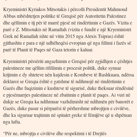
Kryeministri Kyriakos Mitsotakis i përcolli Presidentit Mahmoud
Abbas mbështetjen politike të Greqisë për Autoritetin Palestinez
dhe qëllimin e tij për të marrë pjesë në rindërtimin e Gazës. Vizita e
parë e Z. Mitsotakis në Ramallah (vizita e fundit e një Kryeministri
Grek në Ramallah ishte në vitin 2015 nga Alexis Tsipras) është
gjithashtu e para e një udhëheqësi evropian që nga fillimi i fazës së
parë të Planit të Paqes në Gaza tetorin e kaluar.
Kryeministri përsëriti angazhimin e Greqisë për zgjidhjen e çështjes
palestineze me qëllim rifillimin e procesit politik, duke synuar
krijimin e dy shteteve nën kujdesin e Kombeve të Bashkuara, ndërsa
deklaroi se Greqia është e gatshme të ndihmojë në rindërtimin e
Gazës dhe fuqizimin e kushteve të sigurisë, duke theksuar rëndësinë
e pjesëmarrjes palestineze në zbatimin e planit të paqes. Ai vuri në
dukje se Greqia ka ndihmuar vazhdimisht në ndihmën për banorët e
Gazës, duke pasur si përparësi të përhershme mbrojtjen e civilëve,
dhe ka siguruar trajtimin në spitalet greke të fëmijëve që u shpëtuan
nga lufta.
“Për ne, mbrojtja e civilëve dhe respektimi i të Drejtës