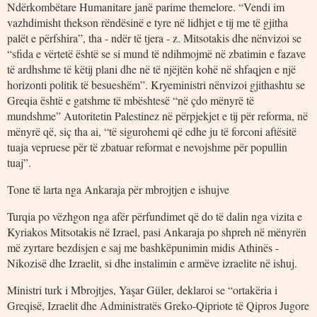
Ndërkombëtare Humanitare janë parime themelore. “Vendi im
vazhdimisht thekson rëndësinë e tyre në lidhjet e tij me të gjitha
palët e përfshira”, tha - ndër të tjera - z. Mitsotakis dhe nënvizoi se
“sfida e vërtetë është se si mund të ndihmojmë në zbatimin e fazave
të ardhshme të këtij plani dhe në të njëjtën kohë në shfaqjen e një
horizonti politik të besueshëm”. Kryeministri nënvizoi gjithashtu se
Greqia është e gatshme të mbështesë “në çdo mënyrë të
mundshme” Autoritetin Palestinez në përpjekjet e tij për reforma, në
mënyrë që, siç tha ai, “të sigurohemi që edhe ju të forconi aftësitë
tuaja vepruese për të zbatuar reformat e nevojshme për popullin
tuaj”.
Tone të larta nga Ankaraja për mbrojtjen e ishujve
Turqia po vëzhgon nga afër përfundimet që do të dalin nga vizita e
Kyriakos Mitsotakis në Izrael, pasi Ankaraja po shpreh në mënyrën
më zyrtare bezdisjen e saj me bashkëpunimin midis Athinës -
Nikozisë dhe Izraelit, si dhe instalimin e armëve izraelite në ishuj.
Ministri turk i Mbrojtjes, Yaşar Güler, deklaroi se “ortakëria i
Greqisë, Izraelit dhe Administratës Greko-Qipriote të Qipros Jugore