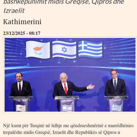
bashkëpunimit midis Greqisë, Qipros dhe
Izraelit
Kathimerini
23/12/2025 - 08:17
Një kumt për Turqinë në lidhje me qëndrueshmërinë e marrëdhënies
trepalëshe midis Greqisë, Izraelit dhe Republikës së Qipros u