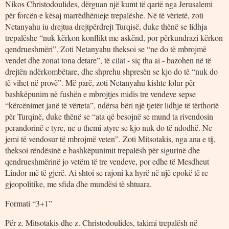
Nikos Christodoulides, dërguan një kumt të qartë nga Jerusalemi
për forcën e kësaj marrëdhënieje trepalëshe. Në të vërtetë, zoti
Netanyahu iu drejtua drejtpërdrejt Turqisë, duke thënë se lidhja
trepalëshe “nuk kërkon konflikt me askënd, por përkundrazi kërkon
qendrueshmëri”. Zoti Netanyahu theksoi se “ne do të mbrojmë
vendet dhe zonat tona detare”, të cilat - siç tha ai - bazohen në të
drejtën ndërkombëtare, dhe shprehu shpresën se kjo do të “nuk do
të vihet në provë”. Më parë, zoti Netanyahu kishte folur për
bashkëpunim në fushën e mbrojtjes midis tre vendeve sepse
“kërcënimet janë të vërteta”, ndërsa bëri një tjetër lidhje të tërthortë
për Turqinë, duke thënë se “ata që besojnë se mund ta rivendosin
perandorinë e tyre, ne u themi atyre se kjo nuk do të ndodhë. Ne
jemi të vendosur të mbrojmë veten”. Zoti Mitsotakis, nga ana e tij,
theksoi rëndësinë e bashkëpunimit trepalësh për sigurinë dhe
qendrueshmërinë jo vetëm të tre vendeve, por edhe të Mesdheut
Lindor më të gjerë. Ai shtoi se rajoni ka hyrë në një epokë të re
gjeopolitike, me sfida dhe mundësi të shtuara.
Formati “3+1”
Për z. Mitsotakis dhe z. Christodoulides, takimi trepalësh në