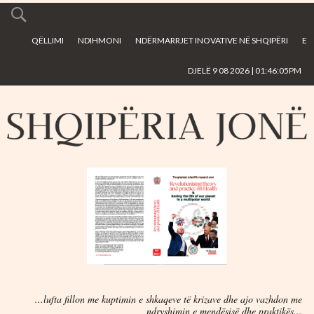
Skip to
main
QËLLIMI
NDIHMONI
NDËRMARRJET INOVATIVE NË SHQIPËRI
E
content
DJELË 9 08 2026 | 01:46:05PM
...lufta fillon me kuptimin e shkaqeve të krizave dhe ajo vazhdon me
ndryshimin e mendësisë dhe praktikës...