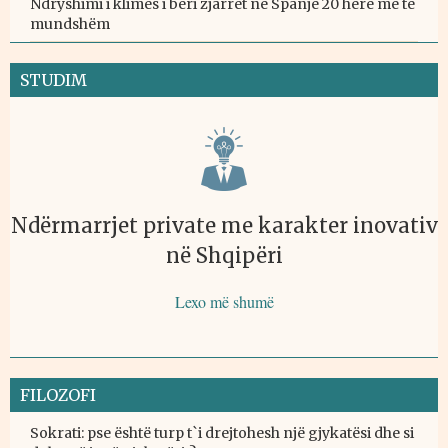
Ndryshimi i klimës i bëri zjarret në Spanjë 20 herë më të
mundshëm
STUDIM
Ndërmarrjet private me karakter inovativ
në Shqipëri
Lexo më shumë
FILOZOFI
Sokrati: pse është turp t`i drejtohesh një gjykatësi dhe si