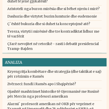
duhet të jenë gjykatësit?
Aristoteli: nga buron mirësia dhe si bëhet njeriu i mirë?
Dashuria dhe virtytet: burim lumturie dhe eudemonie
Ç`është bukuria dhe si duhet ta konceptojmë atë?
Tereza, virtyti i mirësisë dhe tre kontradiktat lidhur me
të varfërit
Çfarë nevojitet në retorikë - rasti i debatit presidencial
Tramp-Bajden
ANALIZA
Kryengritja kombëtare dhe strategjia (dhe taktikat e saj)
për rrëzimin e Ramës
Zvërneci: fundi i Ramës apo i Shqipërisë?
Gjashtë mashtrimet historike të Gjermanisë me Rusinë
për Mercin nga profesori amerikan
Alarmi` profesorit amerikan në OKB për veprimet e
Trampit në Venezuelë dhe 76 ndërhyrjet e SHBA-së