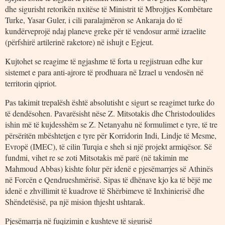
dhe sigurisht retorikën nxitëse të Ministrit të Mbrojtjes Kombëtare
Turke, Yasar Guler, i cili paralajmëron se Ankaraja do të
kundërveprojë ndaj planeve greke për të vendosur armë izraelite
(përfshirë artilerinë raketore) në ishujt e Egjeut.
Kujtohet se reagime të ngjashme të forta u regjistruan edhe kur
sistemet e para anti-ajrore të prodhuara në Izrael u vendosën në
territorin qipriot.
Pas takimit trepalësh është absolutisht e sigurt se reagimet turke do
të dendësohen. Pavarësisht nëse Z. Mitsotakis dhe Christodoulides
ishin më të kujdesshëm se Z. Netanyahu në formulimet e tyre, të tre
përsëritën mbështetjen e tyre për Korridorin Indi, Lindje të Mesme,
Evropë (IMEC), të cilin Turqia e sheh si një projekt armiqësor. Së
fundmi, vihet re se zoti Mitsotakis më parë (në takimin me
Mahmoud Abbas) kishte folur për idenë e pjesëmarrjes së Athinës
në Forcën e Qendrueshmërisë. Sipas të dhënave kjo ka të bëjë me
idenë e zhvillimit të kuadrove të Shërbimeve të Inxhinierisë dhe
Shëndetësisë, pa një mision thjesht ushtarak.
Pjesëmarrja në fuqizimin e kushteve të sigurisë