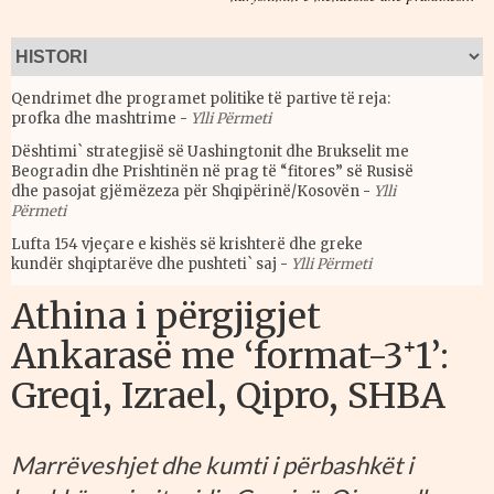
Qendrimet dhe programet politike të partive të reja:
profka dhe mashtrime
-
Ylli Përmeti
Dështimi` strategjisë së Uashingtonit dhe Brukselit me
Beogradin dhe Prishtinën në prag të “fitores” së Rusisë
dhe pasojat gjëmëzeza për Shqipërinë/Kosovën
-
Ylli
Përmeti
Lufta 154 vjeçare e kishës së krishterë dhe greke
kundër shqiptarëve dhe pushteti` saj
-
Ylli Përmeti
Athina i përgjigjet
Ankarasë me ‘format-3⁺1’:
Greqi, Izrael, Qipro, SHBA
Marrëveshjet dhe kumti i përbashkët i