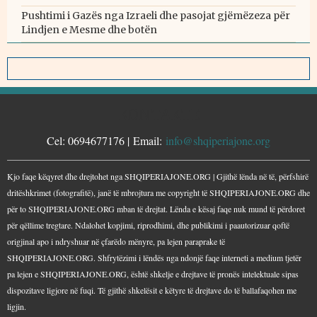
Pushtimi i Gazës nga Izraeli dhe pasojat gjëmëzeza për
Lindjen e Mesme dhe botën
KONTAKTE
Cel: 0694677176 | Email:
info@shqiperiajone.org
Kjo faqe këqyret dhe drejtohet nga SHQIPERIAJONE.ORG | Gjithë lënda në të, përfshirë
dritëshkrimet (fotografitë), janë të mbrojtura me copyright të SHQIPERIAJONE.ORG dhe
për to SHQIPERIAJONE.ORG mban të drejtat. Lënda e kësaj faqe nuk mund të përdoret
për qëllime tregtare. Ndalohet kopjimi, riprodhimi, dhe publikimi i paautorizuar qoftë
origjinal apo i ndryshuar në çfarëdo mënyre, pa lejen paraprake të
SHQIPERIAJONE.ORG. Shfrytëzimi i lëndës nga ndonjë faqe interneti a medium tjetër
pa lejen e SHQIPERIAJONE.ORG, është shkelje e drejtave të pronës intelektuale sipas
dispozitave ligjore në fuqi. Të gjithë shkelësit e këtyre të drejtave do të ballafaqohen me
ligjin.