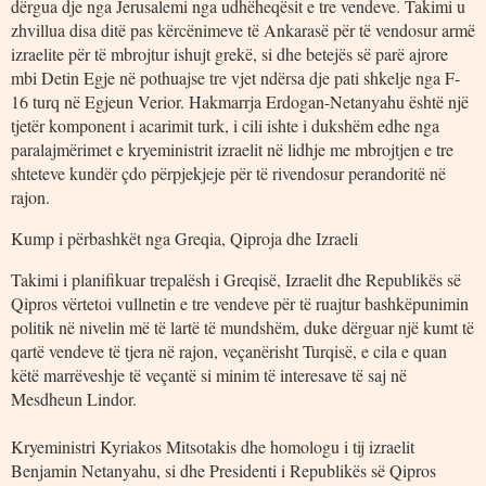
dërgua dje nga Jerusalemi nga udhëheqësit e tre vendeve. Takimi u
zhvillua disa ditë pas kërcënimeve të Ankarasë për të vendosur armë
izraelite për të mbrojtur ishujt grekë, si dhe betejës së parë ajrore
mbi Detin Egje në pothuajse tre vjet ndërsa dje pati shkelje nga F-
16 turq në Egjeun Verior. Hakmarrja Erdogan-Netanyahu është një
tjetër komponent i acarimit turk, i cili ishte i dukshëm edhe nga
paralajmërimet e kryeministrit izraelit në lidhje me mbrojtjen e tre
shteteve kundër çdo përpjekjeje për të rivendosur perandoritë në
rajon.
Kump i përbashkët nga Greqia, Qiproja dhe Izraeli
Takimi i planifikuar trepalësh i Greqisë, Izraelit dhe Republikës së
Qipros vërtetoi vullnetin e tre vendeve për të ruajtur bashkëpunimin
politik në nivelin më të lartë të mundshëm, duke dërguar një kumt të
qartë vendeve të tjera në rajon, veçanërisht Turqisë, e cila e quan
këtë marrëveshje të veçantë si minim të interesave të saj në
Mesdheun Lindor.
Kryeministri Kyriakos Mitsotakis dhe homologu i tij izraelit
Benjamin Netanyahu, si dhe Presidenti i Republikës së Qipros