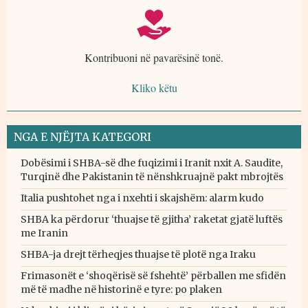
Kontribuoni në pavarësinë tonë.
Kliko këtu
NGA E NJËJTA KATEGORI
Dobësimi i SHBA-së dhe fuqizimi i Iranit nxit A. Saudite,
Turqinë dhe Pakistanin të nënshkruajnë pakt mbrojtës
Italia pushtohet nga i nxehti i skajshëm: alarm kudo
SHBA ka përdorur ‘thuajse të gjitha’ raketat gjatë luftës
me Iranin
SHBA-ja drejt tërheqjes thuajse të plotë nga Iraku
Frimasonët e ‘shoqërisë së fshehtë’ përballen me sfidën
më të madhe në historinë e tyre: po plaken