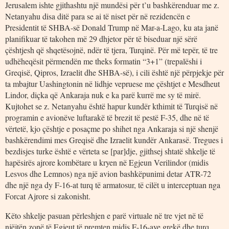
Jerusalem ishte gjithashtu një mundësi për t’u bashkërenduar me z.
Netanyahu disa ditë para se ai të niset për në rezidencën e
Presidentit të SHBA-së Donald Trump në Mar-a-Lago, ku ata janë
planifikuar të takohen më 29 dhjetor për të biseduar një sërë
çështjesh që shqetësojnë, ndër të tjera, Turqinë. Për më tepër, të tre
udhëheqësit përmendën me theks formatin “3+1” (trepalëshi i
Greqisë, Qipros, Izraelit dhe SHBA-së), i cili është një përpjekje për
ta mbajtur Uashingtonin në lidhje vepruese me çështjet e Mesdheut
Lindor, diçka që Ankaraja nuk e ka parë kurrë me sy të mirë.
Kujtohet se z. Netanyahu është hapur kundër kthimit të Turqisë në
programin e avionëve luftarakë të brezit të pestë F-35, dhe në të
vërtetë, kjo çështje e posaçme po shihet nga Ankaraja si një shenjë
bashkërendimi mes Greqisë dhe Izraelit kundër Ankarasë. Tregues i
bezdisjes turke është e vërteta se [par]dje, gjithsej shtatë shkelje të
hapësirës ajrore kombëtare u kryen në Egjeun Verilindor (midis
Lesvos dhe Lemnos) nga një avion bashkëpunimi detar ATR-72
dhe një nga dy F-16-at turq të armatosur, të cilët u interceptuan nga
Forcat Ajrore si zakonisht.
Këto shkelje pasuan përleshjen e parë virtuale në tre vjet në të
njëjtën zonë të Egjeut të premten midis F-16-ave grekë dhe turq,