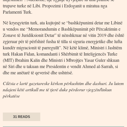
trupave turke në Libi. Propozimi i Erdoganit u miratua nga
Parlamenti Turk.
Në kryeqytetin turk, ata kujtojnë se “bashkëpunimi detar me Libinë
u vendos me “Memorandumin e Bashkëpunimit për Përcaktimin e
Zonave të Juridiksionit Detar” të nënshkruar në vitin 2019 dhe është
zgjeruar për të përfshirë fusha të tilla si siguria energjetike dhe lufta
kundër migracionit të parregullt”. Në këtë klimë, Ministri i Jashtëm
turk Hakan Fidan, komandanti i Shërbimit të Inteligjencës Turke
(MIT) Ibrahim Kalin dhe Ministri i Mbrojtjes Yasar Guler shkuan
në Siri dhe u takuan me Presidentin e vendit Ahmed al-Sarrah, si
dhe me anëtarë të qeverisë dhe ushtrisë.
Cilësia e lartë gazetareske kërkon përkushtim dhe dashuri. Ju lutem
ndajeni këtë artikull me të tjerë duke përdorur vjegzën/linkun
përkatëse
31 READS