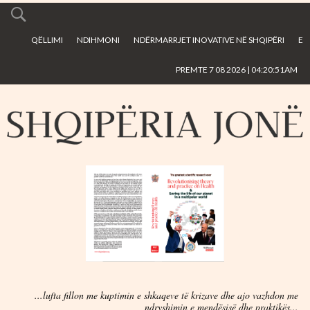
Skip to
main
QËLLIMI
NDIHMONI
NDËRMARRJET INOVATIVE NË SHQIPËRI
E
content
PREMTE 7 08 2026 | 04:20:51AM
...lufta fillon me kuptimin e shkaqeve të krizave dhe ajo vazhdon me
ndryshimin e mendësisë dhe praktikës...