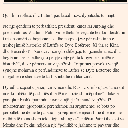
Qendrim i Shisë dhe Putinit pas bisedimeve dypalëshe të majit
Në një qendrim të përbashkët, presidenti kinez Xi Jinping dhe
presidenti rus Vladimir Putin vunë theks të veçantë tek kundërshtimi
i njëanshmërisë, hegjemonisë dhe përpjekjeve për rishikimin e
trashëgimisë historike të Luftës së Dytë Botërore. Xi tha se Kina
dhe Rusia do t’i “kundërvihen çdo shfaqjeje të njëanshmërisë dhe
hegjemonisë, si edhe çdo përpjekjeje për ta kthyer pas rrotën e
historisë”, duke përmendur veçanërisht “veprimet provokuese që
synojnë mohimin e përfundimeve të Luftës së Dytë Botërore dhe
ringjalljen e shenjave të fashizmit dhe militarizmit”.
Dy udhëheqësit e paraqitën Kinën dhe Rusinë si mbrojtëse të rendit
ndërkombëtar të pasluftës dhe të një “bote shumëpolare”, duke e
paraqitur bashkëpunimin e tyre si një tjetër mundësi përballë
mbizotërimit gjeopolitik perëndimor. Xi argumentoi se bota po
përballet me dëme të papara nga veprimet e njëanshme dhe me një
rikthim të mundshëm tek “ligji i xhunglës”, ndërsa Putini theksoi se
Moska dhe Pekini ndjekin një “politikë të jashtme të pavarur dhe