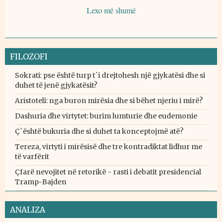
Lexo më shumë
FILOZOFI
Sokrati: pse është turp t`i drejtohesh një gjykatësi dhe si
duhet të jenë gjykatësit?
Aristoteli: nga buron mirësia dhe si bëhet njeriu i mirë?
Dashuria dhe virtytet: burim lumturie dhe eudemonie
Ç`është bukuria dhe si duhet ta konceptojmë atë?
Tereza, virtyti i mirësisë dhe tre kontradiktat lidhur me
të varfërit
Çfarë nevojitet në retorikë - rasti i debatit presidencial
Tramp-Bajden
ANALIZA