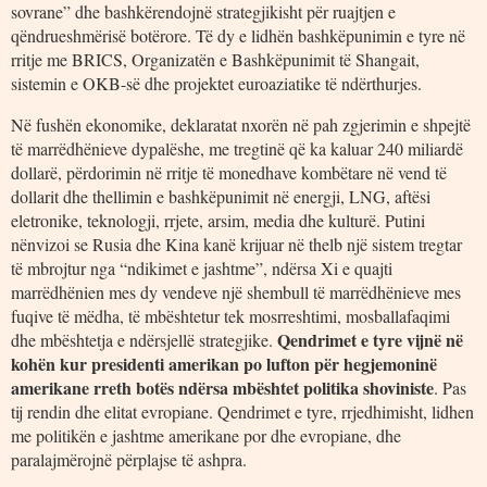
sovrane” dhe bashkërendojnë strategjikisht për ruajtjen e
qëndrueshmërisë botërore. Të dy e lidhën bashkëpunimin e tyre në
rritje me BRICS, Organizatën e Bashkëpunimit të Shangait,
sistemin e OKB-së dhe projektet euroaziatike të ndërthurjes.
Në fushën ekonomike, deklaratat nxorën në pah zgjerimin e shpejtë
të marrëdhënieve dypalëshe, me tregtinë që ka kaluar 240 miliardë
dollarë, përdorimin në rritje të monedhave kombëtare në vend të
dollarit dhe thellimin e bashkëpunimit në energji, LNG, aftësi
eletronike, teknologji, rrjete, arsim, media dhe kulturë. Putini
nënvizoi se Rusia dhe Kina kanë krijuar në thelb një sistem tregtar
të mbrojtur nga “ndikimet e jashtme”, ndërsa Xi e quajti
marrëdhënien mes dy vendeve një shembull të marrëdhënieve mes
fuqive të mëdha, të mbështetur tek mosrreshtimi, mosballafaqimi
Qendrimet e tyre vijnë në
dhe mbështetja e ndërsjellë strategjike.
kohën kur presidenti amerikan po lufton për hegjemoninë
amerikane rreth botës ndërsa mbështet politika shoviniste
. Pas
tij rendin dhe elitat evropiane. Qendrimet e tyre, rrjedhimisht, lidhen
me politikën e jashtme amerikane por dhe evropiane, dhe
paralajmërojnë përplajse të ashpra.