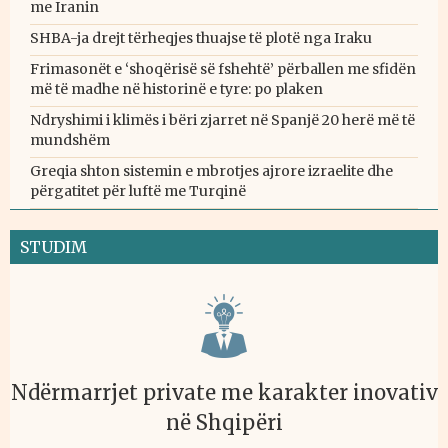
me Iranin
SHBA-ja drejt tërheqjes thuajse të plotë nga Iraku
Frimasonët e ‘shoqërisë së fshehtë’ përballen me sfidën
më të madhe në historinë e tyre: po plaken
Ndryshimi i klimës i bëri zjarret në Spanjë 20 herë më të
mundshëm
Greqia shton sistemin e mbrotjes ajrore izraelite dhe
përgatitet për luftë me Turqinë
STUDIM
Ndërmarrjet private me karakter inovativ
në Shqipëri