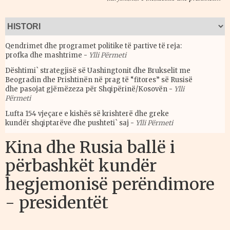
Qendrimet dhe programet politike të partive të reja:
profka dhe mashtrime
-
Ylli Përmeti
Dështimi` strategjisë së Uashingtonit dhe Brukselit me
Beogradin dhe Prishtinën në prag të “fitores” së Rusisë
dhe pasojat gjëmëzeza për Shqipërinë/Kosovën
-
Ylli
Përmeti
Lufta 154 vjeçare e kishës së krishterë dhe greke
kundër shqiptarëve dhe pushteti` saj
-
Ylli Përmeti
Kina dhe Rusia ballë i
përbashkët kundër
hegjemonisë perëndimore
- presidentët