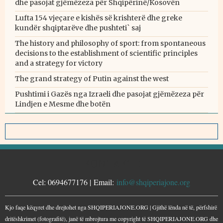
dhe pasojat gjëmëzeza për Shqipërinë/Kosovën
Lufta 154 vjeçare e kishës së krishterë dhe greke
kundër shqiptarëve dhe pushteti` saj
The history and philosophy of sport: from spontaneous
decisions to the establishment of scientific principles
and a strategy for victory
The grand strategy of Putin against the west
Pushtimi i Gazës nga Izraeli dhe pasojat gjëmëzeza për
Lindjen e Mesme dhe botën
KONTAKTE
Cel: 0694677176 | Email:
info@shqiperiajone.org
Kjo faqe këqyret dhe drejtohet nga SHQIPERIAJONE.ORG | Gjithë lënda në të, përfshirë
dritëshkrimet (fotografitë), janë të mbrojtura me copyright të SHQIPERIAJONE.ORG dhe