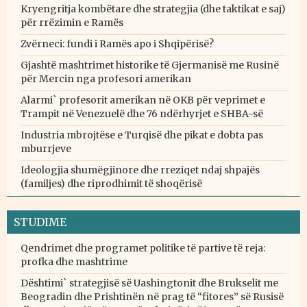
Kryengritja kombëtare dhe strategjia (dhe taktikat e saj)
për rrëzimin e Ramës
Zvërneci: fundi i Ramës apo i Shqipërisë?
Gjashtë mashtrimet historike të Gjermanisë me Rusinë
për Mercin nga profesori amerikan
Alarmi` profesorit amerikan në OKB për veprimet e
Trampit në Venezuelë dhe 76 ndërhyrjet e SHBA-së
Industria mbrojtëse e Turqisë dhe pikat e dobta pas
mburrjeve
Ideologjia shumëgjinore dhe rreziqet ndaj shpajës
(familjes) dhe riprodhimit të shoqërisë
STUDIME
Qendrimet dhe programet politike të partive të reja:
profka dhe mashtrime
Dështimi` strategjisë së Uashingtonit dhe Brukselit me
Beogradin dhe Prishtinën në prag të “fitores” së Rusisë