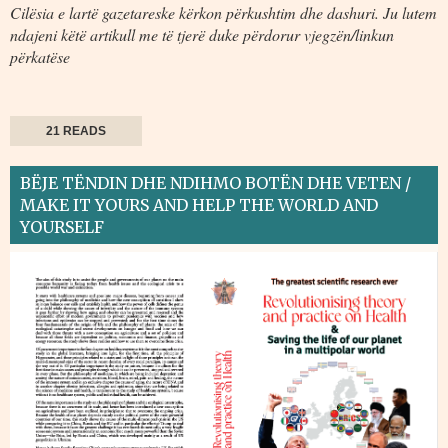
Cilësia e lartë gazetareske kërkon përkushtim dhe dashuri. Ju lutem
ndajeni këtë artikull me të tjerë duke përdorur vjegzën/linkun
përkatëse
21 READS
BËJE TËNDIN DHE NDIHMO BOTËN DHE VETEN /
MAKE IT YOURS AND HELP THE WORLD AND
YOURSELF