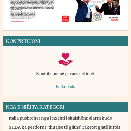
KONTRIBUONI
Kontribuoni në pavarësinë tonë.
Kliko këtu
NGA E NJËJTA KATEGORI
Italia pushtohet nga i nxehti i skajshëm: alarm kudo
SHBA ka përdorur ‘thuajse të gjitha’ raketat gjatë luftës