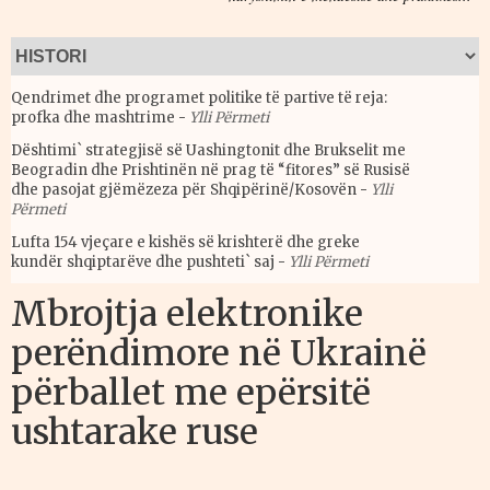
Qendrimet dhe programet politike të partive të reja:
profka dhe mashtrime
-
Ylli Përmeti
Dështimi` strategjisë së Uashingtonit dhe Brukselit me
Beogradin dhe Prishtinën në prag të “fitores” së Rusisë
dhe pasojat gjëmëzeza për Shqipërinë/Kosovën
-
Ylli
Përmeti
Lufta 154 vjeçare e kishës së krishterë dhe greke
kundër shqiptarëve dhe pushteti` saj
-
Ylli Përmeti
Mbrojtja elektronike
perëndimore në Ukrainë
përballet me epërsitë
ushtarake ruse