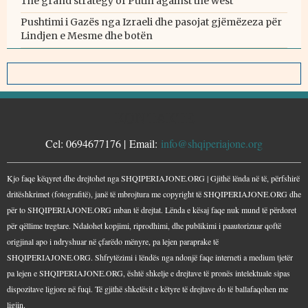
The grand strategy of Putin against the west
Pushtimi i Gazës nga Izraeli dhe pasojat gjëmëzeza për
Lindjen e Mesme dhe botën
KONTAKTE
Cel: 0694677176 | Email:
info@shqiperiajone.org
Kjo faqe këqyret dhe drejtohet nga SHQIPERIAJONE.ORG | Gjithë lënda në të, përfshirë
dritëshkrimet (fotografitë), janë të mbrojtura me copyright të SHQIPERIAJONE.ORG dhe
për to SHQIPERIAJONE.ORG mban të drejtat. Lënda e kësaj faqe nuk mund të përdoret
për qëllime tregtare. Ndalohet kopjimi, riprodhimi, dhe publikimi i paautorizuar qoftë
origjinal apo i ndryshuar në çfarëdo mënyre, pa lejen paraprake të
SHQIPERIAJONE.ORG. Shfrytëzimi i lëndës nga ndonjë faqe interneti a medium tjetër
pa lejen e SHQIPERIAJONE.ORG, është shkelje e drejtave të pronës intelektuale sipas
dispozitave ligjore në fuqi. Të gjithë shkelësit e këtyre të drejtave do të ballafaqohen me
ligjin.