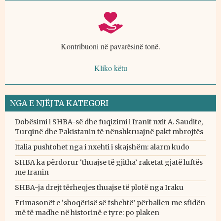
Kontribuoni në pavarësinë tonë.
Kliko këtu
NGA E NJËJTA KATEGORI
Dobësimi i SHBA-së dhe fuqizimi i Iranit nxit A. Saudite,
Turqinë dhe Pakistanin të nënshkruajnë pakt mbrojtës
Italia pushtohet nga i nxehti i skajshëm: alarm kudo
SHBA ka përdorur ‘thuajse të gjitha’ raketat gjatë luftës
me Iranin
SHBA-ja drejt tërheqjes thuajse të plotë nga Iraku
Frimasonët e ‘shoqërisë së fshehtë’ përballen me sfidën
më të madhe në historinë e tyre: po plaken