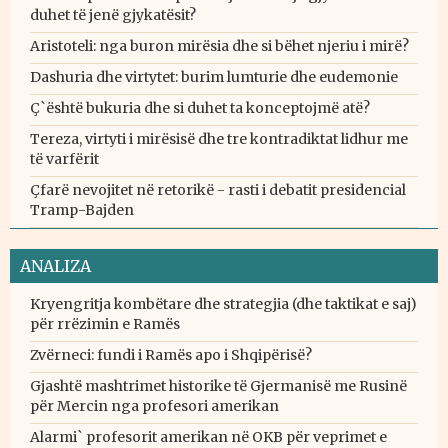
duhet të jenë gjykatësit?
Aristoteli: nga buron mirësia dhe si bëhet njeriu i mirë?
Dashuria dhe virtytet: burim lumturie dhe eudemonie
Ç`është bukuria dhe si duhet ta konceptojmë atë?
Tereza, virtyti i mirësisë dhe tre kontradiktat lidhur me
të varfërit
Çfarë nevojitet në retorikë - rasti i debatit presidencial
Tramp-Bajden
ANALIZA
Kryengritja kombëtare dhe strategjia (dhe taktikat e saj)
për rrëzimin e Ramës
Zvërneci: fundi i Ramës apo i Shqipërisë?
Gjashtë mashtrimet historike të Gjermanisë me Rusinë
për Mercin nga profesori amerikan
Alarmi` profesorit amerikan në OKB për veprimet e