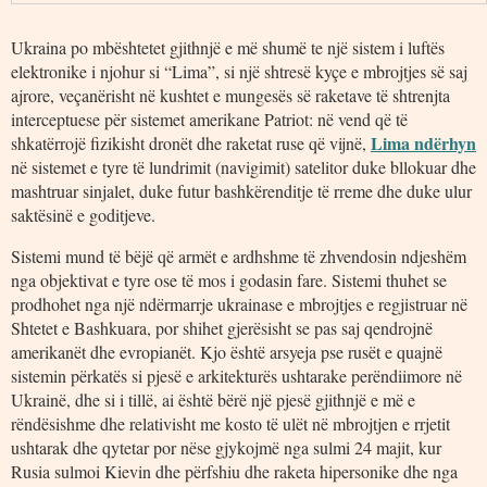
Ukraina po mbështetet gjithnjë e më shumë te një sistem i luftës
elektronike i njohur si “Lima”, si një shtresë kyçe e mbrojtjes së saj
ajrore, veçanërisht në kushtet e mungesës së raketave të shtrenjta
interceptuese për sistemet amerikane Patriot: në vend që të
Lima ndërhyn
shkatërrojë fizikisht dronët dhe raketat ruse që vijnë,
në sistemet e tyre të lundrimit (navigimit) satelitor duke bllokuar dhe
mashtruar sinjalet, duke futur bashkërenditje të rreme dhe duke ulur
saktësinë e goditjeve.
Sistemi mund të bëjë që armët e ardhshme të zhvendosin ndjeshëm
nga objektivat e tyre ose të mos i godasin fare. Sistemi thuhet se
prodhohet nga një ndërmarrje ukrainase e mbrojtjes e regjistruar në
Shtetet e Bashkuara, por shihet gjerësisht se pas saj qendrojnë
amerikanët dhe evropianët. Kjo është arsyeja pse rusët e quajnë
sistemin përkatës si pjesë e arkitekturës ushtarake perëndiimore në
Ukrainë, dhe si i tillë, ai është bërë një pjesë gjithnjë e më e
rëndësishme dhe relativisht me kosto të ulët në mbrojtjen e rrjetit
ushtarak dhe qytetar por nëse gjykojmë nga sulmi 24 majit, kur
Rusia sulmoi Kievin dhe përfshiu dhe raketa hipersonike dhe nga