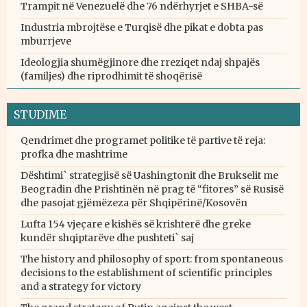
Trampit në Venezuelë dhe 76 ndërhyrjet e SHBA-së
Industria mbrojtëse e Turqisë dhe pikat e dobta pas
mburrjeve
Ideologjia shumëgjinore dhe rreziqet ndaj shpajës
(familjes) dhe riprodhimit të shoqërisë
STUDIME
Qendrimet dhe programet politike të partive të reja:
profka dhe mashtrime
Dështimi` strategjisë së Uashingtonit dhe Brukselit me
Beogradin dhe Prishtinën në prag të “fitores” së Rusisë
dhe pasojat gjëmëzeza për Shqipërinë/Kosovën
Lufta 154 vjeçare e kishës së krishterë dhe greke
kundër shqiptarëve dhe pushteti` saj
The history and philosophy of sport: from spontaneous
decisions to the establishment of scientific principles
and a strategy for victory