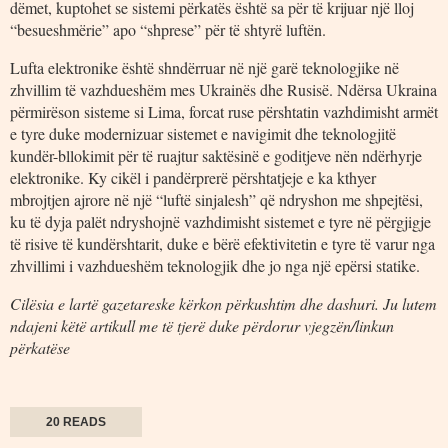
dëmet, kuptohet se sistemi përkatës është sa për të krijuar një lloj
“besueshmërie” apo “shprese” për të shtyrë luftën.
Lufta elektronike është shndërruar në një garë teknologjike në
zhvillim të vazhdueshëm mes Ukrainës dhe Rusisë. Ndërsa Ukraina
përmirëson sisteme si Lima, forcat ruse përshtatin vazhdimisht armët
e tyre duke modernizuar sistemet e navigimit dhe teknologjitë
kundër-bllokimit për të ruajtur saktësinë e goditjeve nën ndërhyrje
elektronike. Ky cikël i pandërprerë përshtatjeje e ka kthyer
mbrojtjen ajrore në një “luftë sinjalesh” që ndryshon me shpejtësi,
ku të dyja palët ndryshojnë vazhdimisht sistemet e tyre në përgjigje
të risive të kundërshtarit, duke e bërë efektivitetin e tyre të varur nga
zhvillimi i vazhdueshëm teknologjik dhe jo nga një epërsi statike.
Cilësia e lartë gazetareske kërkon përkushtim dhe dashuri. Ju lutem
ndajeni këtë artikull me të tjerë duke përdorur vjegzën/linkun
përkatëse
20 READS