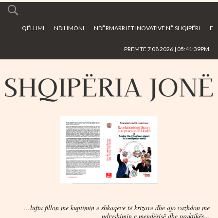
Skip to
main
QËLLIMI
NDIHMONI
NDËRMARRJET INOVATIVE NË SHQIPËRI
E
content
PREMTE 7 08 2026 | 05:41:39PM
...lufta fillon me kuptimin e shkaqeve të krizave dhe ajo vazhdon me
ndryshimin e mendësisë dhe praktikës...