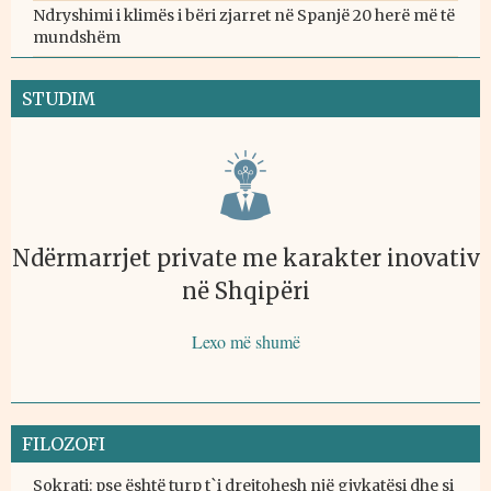
Ndryshimi i klimës i bëri zjarret në Spanjë 20 herë më të
mundshëm
STUDIM
Ndërmarrjet private me karakter inovativ
në Shqipëri
Lexo më shumë
FILOZOFI
Sokrati: pse është turp t`i drejtohesh një gjykatësi dhe si