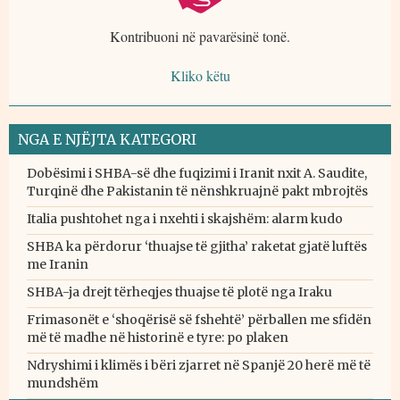
Kontribuoni në pavarësinë tonë.
Kliko këtu
NGA E NJËJTA KATEGORI
Dobësimi i SHBA-së dhe fuqizimi i Iranit nxit A. Saudite,
Turqinë dhe Pakistanin të nënshkruajnë pakt mbrojtës
Italia pushtohet nga i nxehti i skajshëm: alarm kudo
SHBA ka përdorur ‘thuajse të gjitha’ raketat gjatë luftës
me Iranin
SHBA-ja drejt tërheqjes thuajse të plotë nga Iraku
Frimasonët e ‘shoqërisë së fshehtë’ përballen me sfidën
më të madhe në historinë e tyre: po plaken
Ndryshimi i klimës i bëri zjarret në Spanjë 20 herë më të
mundshëm