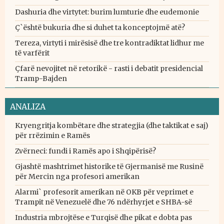
Dashuria dhe virtytet: burim lumturie dhe eudemonie
Ç`është bukuria dhe si duhet ta konceptojmë atë?
Tereza, virtyti i mirësisë dhe tre kontradiktat lidhur me
të varfërit
Çfarë nevojitet në retorikë - rasti i debatit presidencial
Tramp-Bajden
ANALIZA
Kryengritja kombëtare dhe strategjia (dhe taktikat e saj)
për rrëzimin e Ramës
Zvërneci: fundi i Ramës apo i Shqipërisë?
Gjashtë mashtrimet historike të Gjermanisë me Rusinë
për Mercin nga profesori amerikan
Alarmi` profesorit amerikan në OKB për veprimet e
Trampit në Venezuelë dhe 76 ndërhyrjet e SHBA-së
Industria mbrojtëse e Turqisë dhe pikat e dobta pas