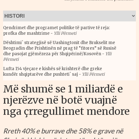
Qendrimet dhe programet politike të partive të reja:
profka dhe mashtrime
-
Ylli Përmeti
Dështimi` strategjisë së Uashingtonit dhe Brukselit me
Beogradin dhe Prishtinën në prag të “fitores” së Rusisë
dhe pasojat gjëmëzeza për Shqipërinë/Kosovën
-
Ylli
Përmeti
Lufta 154 vjeçare e kishës së krishterë dhe greke
kundër shqiptarëve dhe pushteti` saj
-
Ylli Përmeti
Më shumë se 1 miliardë e
njerëzve në botë vuajnë
nga çrregullimet mendore
Rreth 40% e burrave dhe 58% e grave në