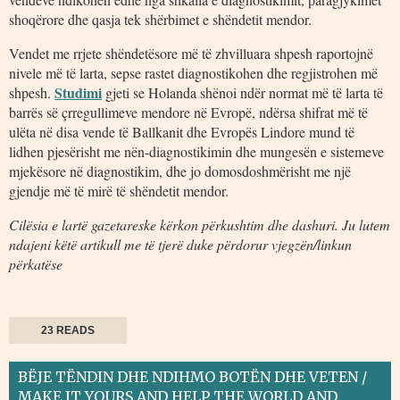
shoqërore dhe qasja tek shërbimet e shëndetit mendor.
Vendet me rrjete shëndetësore më të zhvilluara shpesh raportojnë
nivele më të larta, sepse rastet diagnostikohen dhe regjistrohen më
Studimi
shpesh.
gjeti se Holanda shënoi ndër normat më të larta të
barrës së çrregullimeve mendore në Evropë, ndërsa shifrat më të
ulëta në disa vende të Ballkanit dhe Evropës Lindore mund të
lidhen pjesërisht me nën-diagnostikimin dhe mungesën e sistemeve
mjekësore në diagnostikim, dhe jo domosdoshmërisht me një
gjendje më të mirë të shëndetit mendor.
Cilësia e lartë gazetareske kërkon përkushtim dhe dashuri. Ju lutem
ndajeni këtë artikull me të tjerë duke përdorur vjegzën/linkun
përkatëse
23 READS
BËJE TËNDIN DHE NDIHMO BOTËN DHE VETEN /
MAKE IT YOURS AND HELP THE WORLD AND