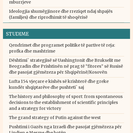
mburrjeve
Ideologjia shumëgjinore dhe rreziqet ndaj shpajës
(familjes) dhe riprodhimit të shoqërisë
STUDIME
Qendrimet dhe programet politike të partive të reja:
profka dhe mashtrime
Dështimi` strategjisë së Uashingtonit dhe Brukselit me
Beogradin dhe Prishtinën në prag të “fitores” së Rusisë
dhe pasojat gjëmëzeza për Shqipërinë/Kosovën
Lufta 154 vjeçare e kishës së krishterë dhe greke
kundër shqiptarëve dhe pushteti` saj
The history and philosophy of sport: from spontaneous
decisions to the establishment of scientific principles
and a strategy for victory
The grand strategy of Putin against the west
Pushtimi i Gazës nga Izraeli dhe pasojat gjëmëzeza për
Lindjen e Mesme dhe botën