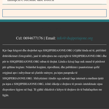
KONTAKTE
Cel: 0694677176 | Email:
info@shqiperiajone.org
Kjo faqe këqyret dhe drejtohet nga SHQIPERIAJONE.ORG | Gjithë lënda në të, përfshirë
dritëshkrimet (fotografitë), janë të mbrojtura me copyright të SHQIPERIAJONE.ORG dhe
për to SHQIPERIAJONE.ORG mban të drejtat. Lënda e kësaj faqe nuk mund të përdoret
për qëllime tregtare. Ndalohet kopjimi, riprodhimi, dhe publikimi i paautorizuar qoftë
origjinal apo i ndryshuar në çfarëdo mënyre, pa lejen paraprake të
SHQIPERIAJONE.ORG. Shfrytëzimi i lëndës nga ndonjë faqe interneti a medium tjetër
pa lejen e SHQIPERIAJONE.ORG, është shkelje e drejtave të pronës intelektuale sipas
dispozitave ligjore në fuqi. Të gjithë shkelësit e këtyre të drejtave do të ballafaqohen me
ligjin.