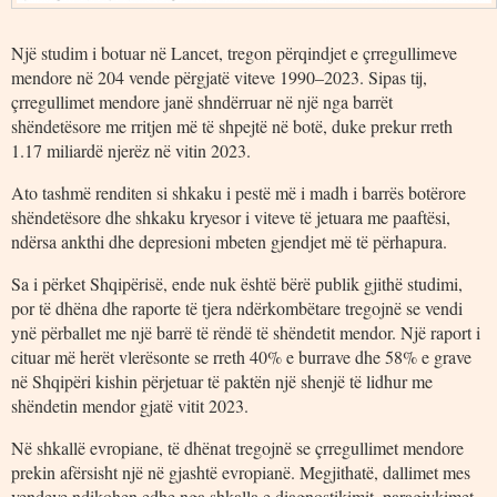
Një studim i botuar në Lancet, tregon përqindjet e çrregullimeve
mendore në 204 vende përgjatë viteve 1990–2023. Sipas tij,
çrregullimet mendore janë shndërruar në një nga barrët
shëndetësore me rritjen më të shpejtë në botë, duke prekur rreth
1.17 miliardë njerëz në vitin 2023.
Ato tashmë renditen si shkaku i pestë më i madh i barrës botërore
shëndetësore dhe shkaku kryesor i viteve të jetuara me paaftësi,
ndërsa ankthi dhe depresioni mbeten gjendjet më të përhapura.
Sa i përket Shqipërisë, ende nuk është bërë publik gjithë studimi,
por të dhëna dhe raporte të tjera ndërkombëtare tregojnë se vendi
ynë përballet me një barrë të rëndë të shëndetit mendor. Një raport i
cituar më herët vlerësonte se rreth 40% e burrave dhe 58% e grave
në Shqipëri kishin përjetuar të paktën një shenjë të lidhur me
shëndetin mendor gjatë vitit 2023.
Në shkallë evropiane, të dhënat tregojnë se çrregullimet mendore
prekin afërsisht një në gjashtë evropianë. Megjithatë, dallimet mes
vendeve ndikohen edhe nga shkalla e diagnostikimit, paragjykimet