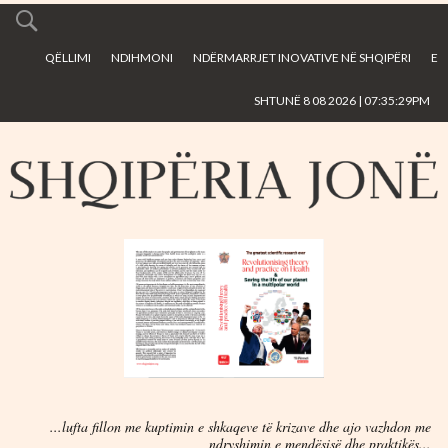
Skip to
main
QËLLIMI
NDIHMONI
NDËRMARRJET INOVATIVE NË SHQIPËRI
E
content
SHTUNË 8 08 2026 | 07:35:29PM
...lufta fillon me kuptimin e shkaqeve të krizave dhe ajo vazhdon me
ndryshimin e mendësisë dhe praktikës...