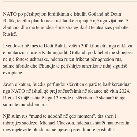
NATO po përshpejton fortifikimin e ishullit Gotland në Detin
Baltik, të cilin planifikuesit ushtarakë e quajnë një nga vijat më të
zbuluara dhe më të rëndësishme strategjikisht të aleancës përballë
Rusisë.
I vendosur në mes të Detit Baltik, vetëm 300 kilometra nga enklava
e militarizuar ruse e Kaliningradit, Gotlandi po kthehet me shpejtësi
në një fortesë ushtarake, ndërsa rriten frikërat për agresion rus,
sulme hibride dhe lëkundje të përfshirjes amerikane ndaj sigurisë
evropiane.
Javën e kaluar, Suedia përfundoi stërvitjen e parë të bashkërenduar
nga NATO në ishull që prej anëtarësimit në aleancë në vitin 2024.
Rreth 18 mijë ushtarë nga 13 vende u stërvitën në skenarë të një
sulmi të mundshëm rus.
Një sulm rus “mund të ndodhë në çdo moment”, tha shefi i
mbrojtjes suedeze, Michael Claesson, ndërsa ushtarët manovronin
mes mjeteve të blinduara në pjesën perëndimore të ishullit.