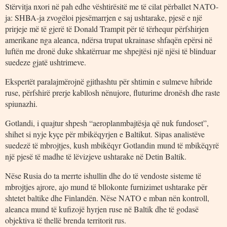
Stërvitja nxori në pah edhe vështirësitë me të cilat përballet NATO-
ja: SHBA-ja zvogëloi pjesëmarrjen e saj ushtarake, pjesë e një
prirjeje më të gjerë të Donald Trampit për të tërhequr përfshirjen
amerikane nga aleanca, ndërsa trupat ukrainase shfaqën epërsi në
luftën me dronë duke shkatërruar me shpejtësi një njësi të blinduar
suedeze gjatë ushtrimeve.
Ekspertët paralajmërojnë gjithashtu për shtimin e sulmeve hibride
ruse, përfshirë prerje kabllosh nënujore, fluturime dronësh dhe raste
spiunazhi.
Gotlandi, i quajtur shpesh “aeroplanmbajtësja që nuk fundoset”,
shihet si nyje kyçe për mbikëqyrjen e Baltikut. Sipas analistëve
suedezë të mbrojtjes, kush mbikëqyr Gotlandin mund të mbikëqyrë
një pjesë të madhe të lëvizjeve ushtarake në Detin Baltik.
Nëse Rusia do ta merrte ishullin dhe do të vendoste sisteme të
mbrojtjes ajrore, ajo mund të bllokonte furnizimet ushtarake për
shtetet baltike dhe Finlandën. Nëse NATO e mban nën kontroll,
aleanca mund të kufizojë hyrjen ruse në Baltik dhe të godasë
objektiva të thellë brenda territorit rus.