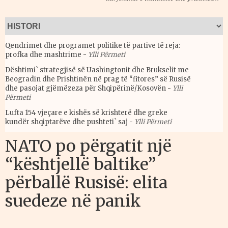
Qendrimet dhe programet politike të partive të reja:
profka dhe mashtrime
-
Ylli Përmeti
Dështimi` strategjisë së Uashingtonit dhe Brukselit me
Beogradin dhe Prishtinën në prag të “fitores” së Rusisë
dhe pasojat gjëmëzeza për Shqipërinë/Kosovën
-
Ylli
Përmeti
Lufta 154 vjeçare e kishës së krishterë dhe greke
kundër shqiptarëve dhe pushteti` saj
-
Ylli Përmeti
NATO po përgatit një
“kështjellë baltike”
përballë Rusisë: elita
suedeze në panik