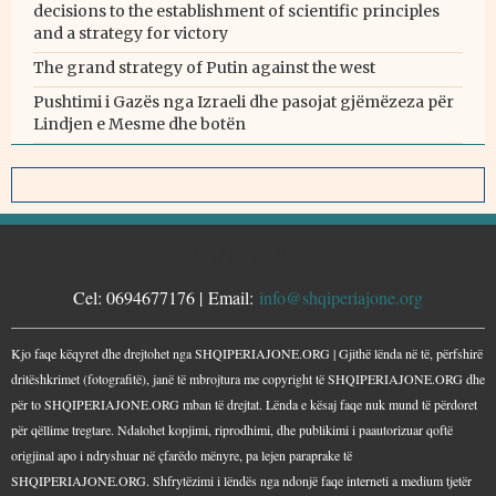
decisions to the establishment of scientific principles
and a strategy for victory
The grand strategy of Putin against the west
Pushtimi i Gazës nga Izraeli dhe pasojat gjëmëzeza për
Lindjen e Mesme dhe botën
KONTAKTE
Cel: 0694677176 | Email:
info@shqiperiajone.org
Kjo faqe këqyret dhe drejtohet nga SHQIPERIAJONE.ORG | Gjithë lënda në të, përfshirë
dritëshkrimet (fotografitë), janë të mbrojtura me copyright të SHQIPERIAJONE.ORG dhe
për to SHQIPERIAJONE.ORG mban të drejtat. Lënda e kësaj faqe nuk mund të përdoret
për qëllime tregtare. Ndalohet kopjimi, riprodhimi, dhe publikimi i paautorizuar qoftë
origjinal apo i ndryshuar në çfarëdo mënyre, pa lejen paraprake të
SHQIPERIAJONE.ORG. Shfrytëzimi i lëndës nga ndonjë faqe interneti a medium tjetër