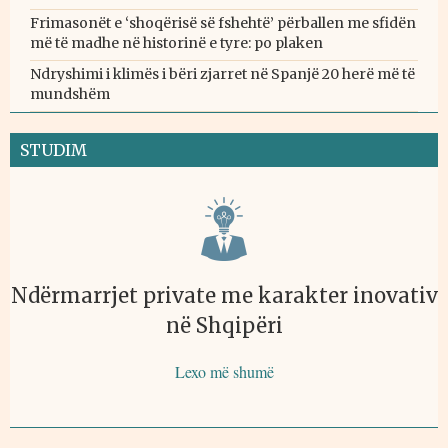
Frimasonët e ‘shoqërisë së fshehtë’ përballen me sfidën
më të madhe në historinë e tyre: po plaken
Ndryshimi i klimës i bëri zjarret në Spanjë 20 herë më të
mundshëm
STUDIM
Ndërmarrjet private me karakter inovativ
në Shqipëri
Lexo më shumë