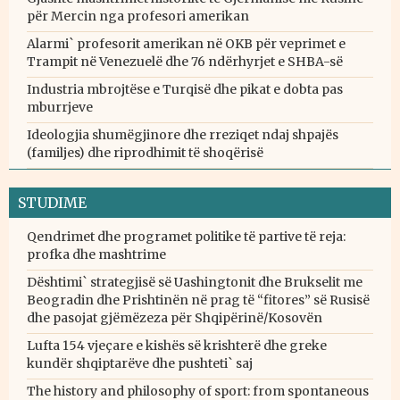
për Mercin nga profesori amerikan
Alarmi` profesorit amerikan në OKB për veprimet e
Trampit në Venezuelë dhe 76 ndërhyrjet e SHBA-së
Industria mbrojtëse e Turqisë dhe pikat e dobta pas
mburrjeve
Ideologjia shumëgjinore dhe rreziqet ndaj shpajës
(familjes) dhe riprodhimit të shoqërisë
STUDIME
Qendrimet dhe programet politike të partive të reja:
profka dhe mashtrime
Dështimi` strategjisë së Uashingtonit dhe Brukselit me
Beogradin dhe Prishtinën në prag të “fitores” së Rusisë
dhe pasojat gjëmëzeza për Shqipërinë/Kosovën
Lufta 154 vjeçare e kishës së krishterë dhe greke
kundër shqiptarëve dhe pushteti` saj
The history and philosophy of sport: from spontaneous