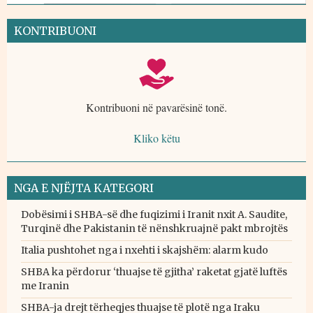
KONTRIBUONI
Kontribuoni në pavarësinë tonë.
Kliko këtu
NGA E NJËJTA KATEGORI
Dobësimi i SHBA-së dhe fuqizimi i Iranit nxit A. Saudite,
Turqinë dhe Pakistanin të nënshkruajnë pakt mbrojtës
Italia pushtohet nga i nxehti i skajshëm: alarm kudo
SHBA ka përdorur ‘thuajse të gjitha’ raketat gjatë luftës
me Iranin
SHBA-ja drejt tërheqjes thuajse të plotë nga Iraku