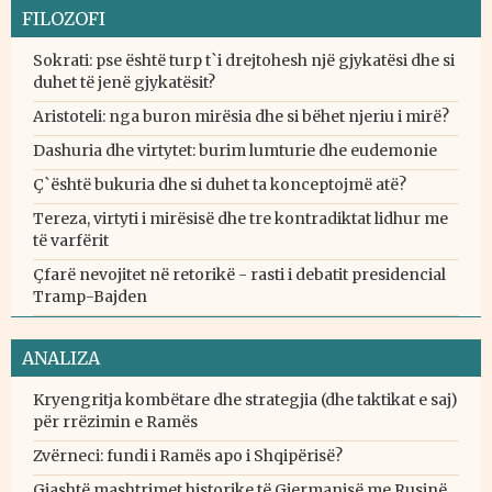
FILOZOFI
Sokrati: pse është turp t`i drejtohesh një gjykatësi dhe si
duhet të jenë gjykatësit?
Aristoteli: nga buron mirësia dhe si bëhet njeriu i mirë?
Dashuria dhe virtytet: burim lumturie dhe eudemonie
Ç`është bukuria dhe si duhet ta konceptojmë atë?
Tereza, virtyti i mirësisë dhe tre kontradiktat lidhur me
të varfërit
Çfarë nevojitet në retorikë - rasti i debatit presidencial
Tramp-Bajden
ANALIZA
Kryengritja kombëtare dhe strategjia (dhe taktikat e saj)
për rrëzimin e Ramës
Zvërneci: fundi i Ramës apo i Shqipërisë?
Gjashtë mashtrimet historike të Gjermanisë me Rusinë