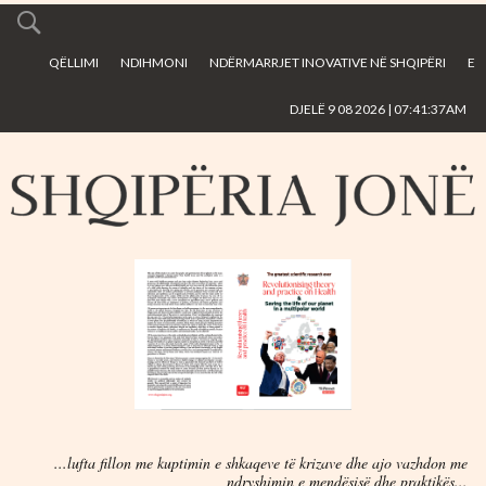
Skip to
main
QËLLIMI
NDIHMONI
NDËRMARRJET INOVATIVE NË SHQIPËRI
E
content
DJELË 9 08 2026 | 07:41:37AM
...lufta fillon me kuptimin e shkaqeve të krizave dhe ajo vazhdon me
ndryshimin e mendësisë dhe praktikës...