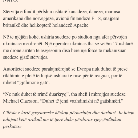
Stërvitja e fundit përfshiu ushtarë kanadezë, danezë, marinsa
amerikanë dhe norvegjezë, avionë finlandezë F-18, snajperë
britanikë dhe helikopterë holandezë Apache.
Në të njëjtën kohë, ushtria suedeze po studion nga afër përvojën
ukrainase me dronët. Një operator ukrainas tha se vetëm 17 ushtarë
me dronë arritën të asgjësonin disa herë një forcë të mekanizuar
suedeze gjatë stërvitjes.
Autoritetet suedeze paralajmërojnë se Evropa nuk duhet të presë
rikthimin e plotë të fuqisë ushtarake ruse për të reaguar, por të
mbetet “gjithmonë gati”.
“Ne nuk duhet të rrimë duarkryq”, tha shefi i mbrojtjes suedeze
Michael Claesson. “Duhet të jemi vazhdimisht në gatishmëri.”
Cilësia e lartë gazetareske kërkon përkushtim dhe dashuri. Ju lutem
ndajeni këtë artikull me të tjerë duke përdorur vjegzën/linkun
përkatëse