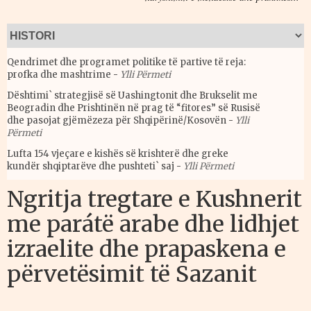
Qendrimet dhe programet politike të partive të reja:
profka dhe mashtrime
-
Ylli Përmeti
Dështimi` strategjisë së Uashingtonit dhe Brukselit me
Beogradin dhe Prishtinën në prag të “fitores” së Rusisë
dhe pasojat gjëmëzeza për Shqipërinë/Kosovën
-
Ylli
Përmeti
Lufta 154 vjeçare e kishës së krishterë dhe greke
kundër shqiptarëve dhe pushteti` saj
-
Ylli Përmeti
Ngritja tregtare e Kushnerit
me parátë arabe dhe lidhjet
izraelite dhe prapaskena e
përvetësimit të Sazanit