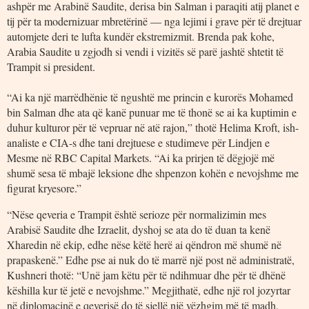
ashpër me Arabinë Saudite, derisa bin Salman i paraqiti atij planet e
tij për ta modernizuar mbretërinë — nga lejimi i grave për të drejtuar
automjete deri te lufta kundër ekstremizmit. Brenda pak kohe,
Arabia Saudite u zgjodh si vendi i vizitës së parë jashtë shtetit të
Trampit si president.
“Ai ka një marrëdhënie të ngushtë me princin e kurorës Mohamed
bin Salman dhe ata që kanë punuar me të thonë se ai ka kuptimin e
duhur kulturor për të vepruar në atë rajon,” thotë Helima Kroft, ish-
analiste e CIA-s dhe tani drejtuese e studimeve për Lindjen e
Mesme në RBC Capital Markets. “Ai ka prirjen të dëgjojë më
shumë sesa të mbajë leksione dhe shpenzon kohën e nevojshme me
figurat kryesore.”
“Nëse qeveria e Trampit është serioze për normalizimin mes
Arabisë Saudite dhe Izraelit, dyshoj se ata do të duan ta kenë
Xharedin në ekip, edhe nëse këtë herë ai qëndron më shumë në
prapaskenë.” Edhe pse ai nuk do të marrë një post në administratë,
Kushneri thotë: “Unë jam këtu për të ndihmuar dhe për të dhënë
këshilla kur të jetë e nevojshme.” Megjithatë, edhe një rol jozyrtar
në diplomacinë e qeverisë do të sjellë një vëzhgim më të madh.