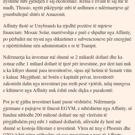
dyshime mbi gjendjen e saj ekonomike. Rënia e rivalit të saj më të
madh, Thrasio, ngriti pikëpyetje mbi të ardhmen e ndërmarrjeve që
grumbullojnë shitës të Amazonit.
Affinity thotë se Unybrands ka rrjedhë pozitive të mjeteve
financiare. Mosaic Solar, marrëveshja e parë e shpallur nga Affinity,
po përballet me trysni nga shkurtimet e subvencioneve për energjinë
e ripërtëritshme nën administratën e re të Trampit.
Ndërmarrja ka investuar më shumë se 2 miliardë dollarë dhe ka
zotuar edhe 1 miliard dollarë të tjerë për investime, por deri tani nuk
u ka kthyer shumë para investitorëve, sipas një hetimi të Senatit vitin
e kaluar. Megjithatë, në botën e kapitalit privat, investitorët
zakonisht dalin nga investimet pas rreth pesë vjetësh, ndaj mungesa
e kthimeve nga Affinity nuk është ende diçka e pazakontë.
Por jo të gjitha investimet kanë pasur vështirësi. Ndërmarrja
gjermane e pajisjeve të fitnesit EGYM, e mbështetur nga Affinity, së
fundmi mblodhi 200 milionë dollarë me një vlerësim të
përgjithshëm prej mbi 1 miliard dollarësh, afërsisht dy herë më
shumë se kostoja fillestare e investimit. Vlera në treg e Phoenix dhe
QXO është rritur gjithashtu që nga investimet e para të Affinity.