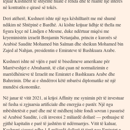
lejuar Kushnerit të shlyente huatë e rënda dhe të ruante një interes
në kontratën e qirasë së tokës.
Deri atëherë, Kushneri ishte një nga këshilltarët me më shumë
ndikim në Shtëpinë e Bardhë. Ai kishte krijuar lidhje të thella me
figura kyçe në Lindjen e Mesme, duke ndërtuar miqësi me
kryeministrin izraelit Benjamin Netanjahu, princin e kurorës së
Arabisë Saudite Mohamed bin Salman dhe sheikun Mohamed bin
Zajed al Nahjan, presidentin e Emirateve të Bashkuara Arabe.
Kushneri ishte në vijën e parë të bisedimeve amerikane për
Marrëveshjet e Abrahamit, të cilat çuan në normalizimin e
marrëdhënieve të Izraelit me Emiratet e Bashkuara Arabe dhe
Bahreinin. Dhe ai e shndërroi këtë mbarësi diplomatike në një
mundësi ekonomike.
Në janar të vitit 2021, ai krijoi Affinity me synimin për të investuar
në fusha si zgjuarsia artificiale dhe energjia e pastër. Një nga
mbështetësit e parë dhe më të mëdhenj ishte fondi sovran i pasurisë
së Arabisë Saudite, i cili investoi 2 miliardë dollarë — pothuajse të
gjithë kapitalin e parë të jashtëm të ndërmarrjes. Vitit të kaluar,
Kushneri siguroi edhe 1.5 miliardë dollarë të tjerë nga Emiratet e