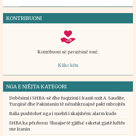
KONTRIBUONI
Kontribuoni në pavarësinë tonë.
Kliko këtu
NGA E NJËJTA KATEGORI
Dobësimi i SHBA-së dhe fuqizimi i Iranit nxit A. Saudite,
Turqinë dhe Pakistanin të nënshkruajnë pakt mbrojtës
Italia pushtohet nga i nxehti i skajshëm: alarm kudo
SHBA ka përdorur ‘thuajse të gjitha’ raketat gjatë luftës
me Iranin