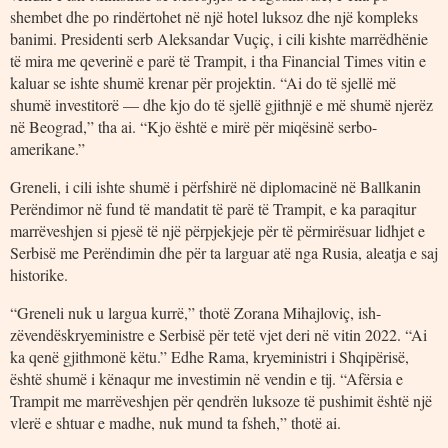
shembet dhe po rindërtohet në një hotel luksoz dhe një kompleks
banimi. Presidenti serb Aleksandar Vuçiç, i cili kishte marrëdhënie
të mira me qeverinë e parë të Trampit, i tha Financial Times vitin e
kaluar se ishte shumë krenar për projektin. “Ai do të sjellë më
shumë investitorë — dhe kjo do të sjellë gjithnjë e më shumë njerëz
në Beograd,” tha ai. “Kjo është e mirë për miqësinë serbo-
amerikane.”
Greneli, i cili ishte shumë i përfshirë në diplomacinë në Ballkanin
Perëndimor në fund të mandatit të parë të Trampit, e ka paraqitur
marrëveshjen si pjesë të një përpjekjeje për të përmirësuar lidhjet e
Serbisë me Perëndimin dhe për ta larguar atë nga Rusia, aleatja e saj
historike.
“Greneli nuk u largua kurrë,” thotë Zorana Mihajloviç, ish-
zëvendëskryeministre e Serbisë për tetë vjet deri në vitin 2022. “Ai
ka qenë gjithmonë këtu.” Edhe Rama, kryeministri i Shqipërisë,
është shumë i kënaqur me investimin në vendin e tij. “Afërsia e
Trampit me marrëveshjen për qendrën luksoze të pushimit është një
vlerë e shtuar e madhe, nuk mund ta fsheh,” thotë ai.