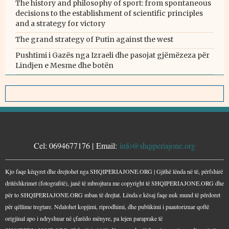
The history and philosophy of sport: from spontaneous
decisions to the establishment of scientific principles
and a strategy for victory
The grand strategy of Putin against the west
Pushtimi i Gazës nga Izraeli dhe pasojat gjëmëzeza për
Lindjen e Mesme dhe botën
KONTAKTE
Cel: 0694677176 | Email:
info@shqiperiajone.org
Kjo faqe këqyret dhe drejtohet nga SHQIPERIAJONE.ORG | Gjithë lënda në të, përfshirë
dritëshkrimet (fotografitë), janë të mbrojtura me copyright të SHQIPERIAJONE.ORG dhe
për to SHQIPERIAJONE.ORG mban të drejtat. Lënda e kësaj faqe nuk mund të përdoret
për qëllime tregtare. Ndalohet kopjimi, riprodhimi, dhe publikimi i paautorizuar qoftë
origjinal apo i ndryshuar në çfarëdo mënyre, pa lejen paraprake të