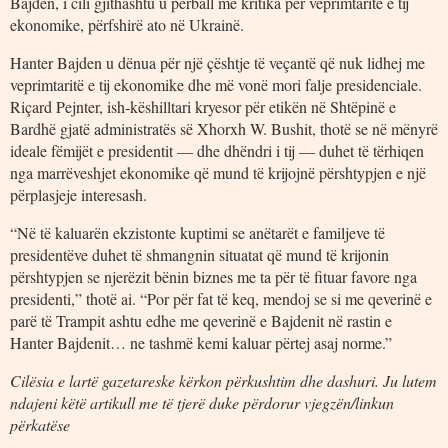
Bajden, i cili gjithashtu u përball me kritika për veprimtaritë e tij
ekonomike, përfshirë ato në Ukrainë.
Hanter Bajden u dënua për një çështje të veçantë që nuk lidhej me
veprimtaritë e tij ekonomike dhe më vonë mori falje presidenciale.
Riçard Pejnter, ish-këshilltari kryesor për etikën në Shtëpinë e
Bardhë gjatë administratës së Xhorxh W. Bushit, thotë se në mënyrë
ideale fëmijët e presidentit — dhe dhëndri i tij — duhet të tërhiqen
nga marrëveshjet ekonomike që mund të krijojnë përshtypjen e një
përplasjeje interesash.
“Në të kaluarën ekzistonte kuptimi se anëtarët e familjeve të
presidentëve duhet të shmangnin situatat që mund të krijonin
përshtypjen se njerëzit bënin biznes me ta për të fituar favore nga
presidenti,” thotë ai. “Por për fat të keq, mendoj se si me qeverinë e
parë të Trampit ashtu edhe me qeverinë e Bajdenit në rastin e
Hanter Bajdenit… ne tashmë kemi kaluar përtej asaj norme.”
Cilësia e lartë gazetareske kërkon përkushtim dhe dashuri. Ju lutem
ndajeni këtë artikull me të tjerë duke përdorur vjegzën/linkun
përkatëse