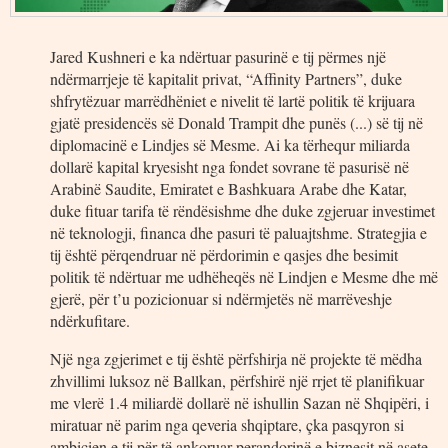
Jared Kushneri e ka ndërtuar pasurinë e tij përmes një
ndërmarrjeje të kapitalit privat, “Affinity Partners”, duke
shfrytëzuar marrëdhëniet e nivelit të lartë politik të krijuara
gjatë presidencës së Donald Trampit dhe punës (...) së tij në
diplomacinë e Lindjes së Mesme. Ai ka tërhequr miliarda
dollarë kapital kryesisht nga fondet sovrane të pasurisë në
Arabinë Saudite, Emiratet e Bashkuara Arabe dhe Katar,
duke fituar tarifa të rëndësishme dhe duke zgjeruar investimet
në teknologji, financa dhe pasuri të paluajtshme. Strategjia e
tij është përqendruar në përdorimin e qasjes dhe besimit
politik të ndërtuar me udhëheqës në Lindjen e Mesme dhe më
gjerë, për t’u pozicionuar si ndërmjetës në marrëveshje
ndërkufitare.
Një nga zgjerimet e tij është përfshirja në projekte të mëdha
zhvillimi luksoz në Ballkan, përfshirë një rrjet të planifikuar
me vlerë 1.4 miliardë dollarë në ishullin Sazan në Shqipëri, i
miratuar në parim nga qeveria shqiptare, çka pasqyron si
ambicien e tij për të ankoruar perandorinë e biznesit në asete