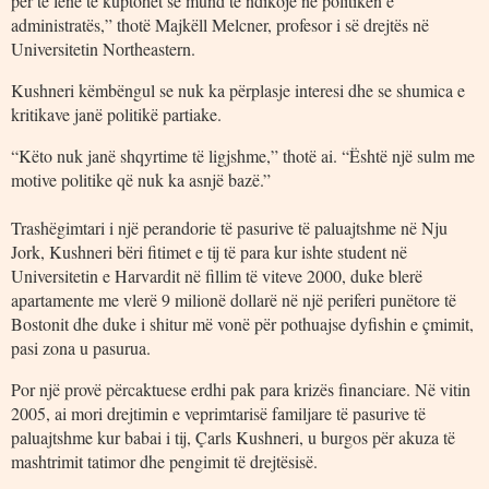
për të lënë të kuptohet se mund të ndikojë në politikën e
administratës,” thotë Majkëll Melcner, profesor i së drejtës në
Universitetin Northeastern.
Kushneri këmbëngul se nuk ka përplasje interesi dhe se shumica e
kritikave janë politikë partiake.
“Këto nuk janë shqyrtime të ligjshme,” thotë ai. “Është një sulm me
motive politike që nuk ka asnjë bazë.”
Trashëgimtari i një perandorie të pasurive të paluajtshme në Nju
Jork, Kushneri bëri fitimet e tij të para kur ishte student në
Universitetin e Harvardit në fillim të viteve 2000, duke blerë
apartamente me vlerë 9 milionë dollarë në një periferi punëtore të
Bostonit dhe duke i shitur më vonë për pothuajse dyfishin e çmimit,
pasi zona u pasurua.
Por një provë përcaktuese erdhi pak para krizës financiare. Në vitin
2005, ai mori drejtimin e veprimtarisë familjare të pasurive të
paluajtshme kur babai i tij, Çarls Kushneri, u burgos për akuza të
mashtrimit tatimor dhe pengimit të drejtësisë.