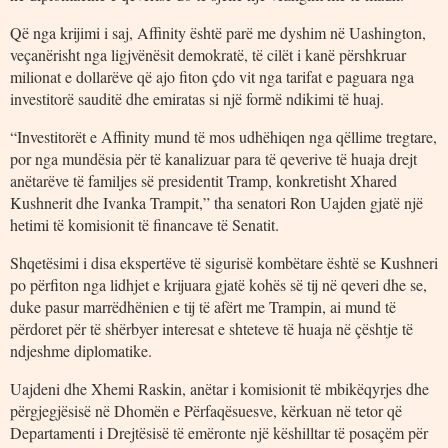
Që nga krijimi i saj, Affinity është parë me dyshim në Uashington,
veçanërisht nga ligjvënësit demokratë, të cilët i kanë përshkruar
milionat e dollarëve që ajo fiton çdo vit nga tarifat e paguara nga
investitorë sauditë dhe emiratas si një formë ndikimi të huaj.
“Investitorët e Affinity mund të mos udhëhiqen nga qëllime tregtare,
por nga mundësia për të kanalizuar para të qeverive të huaja drejt
anëtarëve të familjes së presidentit Tramp, konkretisht Xhared
Kushnerit dhe Ivanka Trampit,” tha senatori Ron Uajden gjatë një
hetimi të komisionit të financave të Senatit.
Shqetësimi i disa ekspertëve të sigurisë kombëtare është se Kushneri
po përfiton nga lidhjet e krijuara gjatë kohës së tij në qeveri dhe se,
duke pasur marrëdhënien e tij të afërt me Trampin, ai mund të
përdoret për të shërbyer interesat e shteteve të huaja në çështje të
ndjeshme diplomatike.
Uajdeni dhe Xhemi Raskin, anëtar i komisionit të mbikëqyrjes dhe
përgjegjësisë në Dhomën e Përfaqësuesve, kërkuan në tetor që
Departamenti i Drejtësisë të emëronte një këshilltar të posaçëm për