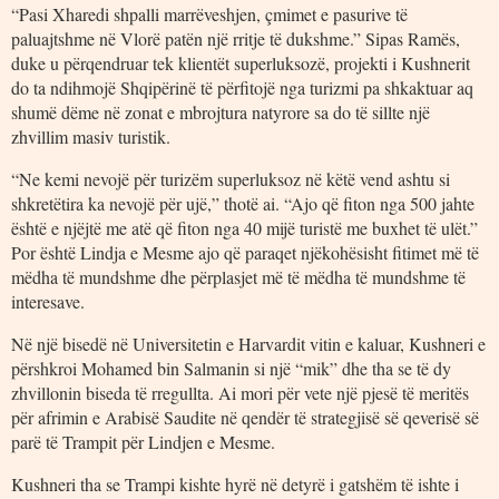
“Pasi Xharedi shpalli marrëveshjen, çmimet e pasurive të
paluajtshme në Vlorë patën një rritje të dukshme.” Sipas Ramës,
duke u përqendruar tek klientët superluksozë, projekti i Kushnerit
do ta ndihmojë Shqipërinë të përfitojë nga turizmi pa shkaktuar aq
shumë dëme në zonat e mbrojtura natyrore sa do të sillte një
zhvillim masiv turistik.
“Ne kemi nevojë për turizëm superluksoz në këtë vend ashtu si
shkretëtira ka nevojë për ujë,” thotë ai. “Ajo që fiton nga 500 jahte
është e njëjtë me atë që fiton nga 40 mijë turistë me buxhet të ulët.”
Por është Lindja e Mesme ajo që paraqet njëkohësisht fitimet më të
mëdha të mundshme dhe përplasjet më të mëdha të mundshme të
interesave.
Në një bisedë në Universitetin e Harvardit vitin e kaluar, Kushneri e
përshkroi Mohamed bin Salmanin si një “mik” dhe tha se të dy
zhvillonin biseda të rregullta. Ai mori për vete një pjesë të meritës
për afrimin e Arabisë Saudite në qendër të strategjisë së qeverisë së
parë të Trampit për Lindjen e Mesme.
Kushneri tha se Trampi kishte hyrë në detyrë i gatshëm të ishte i