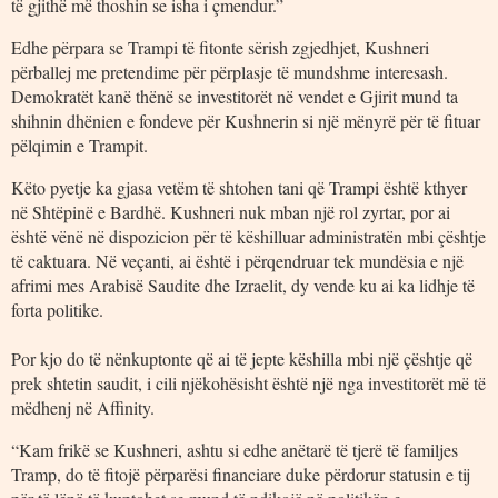
të gjithë më thoshin se isha i çmendur.”
Edhe përpara se Trampi të fitonte sërish zgjedhjet, Kushneri
përballej me pretendime për përplasje të mundshme interesash.
Demokratët kanë thënë se investitorët në vendet e Gjirit mund ta
shihnin dhënien e fondeve për Kushnerin si një mënyrë për të fituar
pëlqimin e Trampit.
Këto pyetje ka gjasa vetëm të shtohen tani që Trampi është kthyer
në Shtëpinë e Bardhë. Kushneri nuk mban një rol zyrtar, por ai
është vënë në dispozicion për të këshilluar administratën mbi çështje
të caktuara. Në veçanti, ai është i përqendruar tek mundësia e një
afrimi mes Arabisë Saudite dhe Izraelit, dy vende ku ai ka lidhje të
forta politike.
Por kjo do të nënkuptonte që ai të jepte këshilla mbi një çështje që
prek shtetin saudit, i cili njëkohësisht është një nga investitorët më të
mëdhenj në Affinity.
“Kam frikë se Kushneri, ashtu si edhe anëtarë të tjerë të familjes
Tramp, do të fitojë përparësi financiare duke përdorur statusin e tij