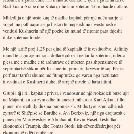
Bashkuara Arabe dhe Katari, dhe tani zotëron 4.6 miliardë dollarë.
Mbledhja e një sasie kaq të madhe kapitali për një ndërmarrje të
vogël me pothuajse asnjë histori të mëparshme investimesh e
vendosi Kushnerin në një pozitë ku mund të fitonte para thjesht
duke zotëruar fondet.
Me një tarifë prej 1.25 për qind të kapitalit të investitorëve, Affinity
mund të sigurojë miliona dollarë çdo vit në tarifa zotërimi, ndërsa
pjesa më e madhe e të ardhurave që mbeten pas shpenzimeve të
veprimtarisë shkon për Kushnerin, pronarin kryesor të saj. Për të
përfituar tarifat shumë më fitimprurëse që varen nga rezultatet,
investimet e Kushnerit duhet të arrijnë nivele të larta fitimi.
Grupi i tij i ri i kapitalit privat, i vendosur në një rrokaqiell buzë ujit
në Majami, ku ka zyra edhe financieri miliarder Karl Ajkan, filloi
punën me rreth dy duzina punonjësish. Midis tyre ishin edhe ish-
zyrtarë të Shtëpisë së Bardhë si Avi Berkoviç, një nga drejtuesit e
punës për Marrëveshjet e Abrahamit, Kevin Haset, këshilltar
ekonomik i Trampit, dhe Tomas Stork, ish-zëvendësdrejtor për
ekonominë ndërkombëtare.