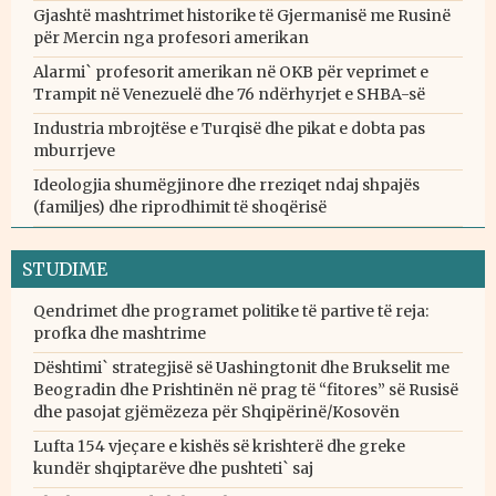
Gjashtë mashtrimet historike të Gjermanisë me Rusinë
për Mercin nga profesori amerikan
Alarmi` profesorit amerikan në OKB për veprimet e
Trampit në Venezuelë dhe 76 ndërhyrjet e SHBA-së
Industria mbrojtëse e Turqisë dhe pikat e dobta pas
mburrjeve
Ideologjia shumëgjinore dhe rreziqet ndaj shpajës
(familjes) dhe riprodhimit të shoqërisë
STUDIME
Qendrimet dhe programet politike të partive të reja:
profka dhe mashtrime
Dështimi` strategjisë së Uashingtonit dhe Brukselit me
Beogradin dhe Prishtinën në prag të “fitores” së Rusisë
dhe pasojat gjëmëzeza për Shqipërinë/Kosovën
Lufta 154 vjeçare e kishës së krishterë dhe greke
kundër shqiptarëve dhe pushteti` saj