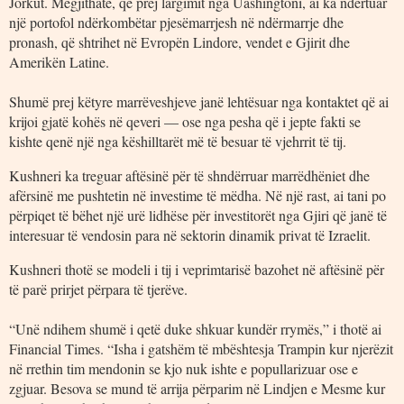
Jorkut. Megjithatë, që prej largimit nga Uashingtoni, ai ka ndërtuar
një portofol ndërkombëtar pjesëmarrjesh në ndërmarrje dhe
pronash, që shtrihet në Evropën Lindore, vendet e Gjirit dhe
Amerikën Latine.
Shumë prej këtyre marrëveshjeve janë lehtësuar nga kontaktet që ai
krijoi gjatë kohës në qeveri — ose nga pesha që i jepte fakti se
kishte qenë një nga këshilltarët më të besuar të vjehrrit të tij.
Kushneri ka treguar aftësinë për të shndërruar marrëdhëniet dhe
afërsinë me pushtetin në investime të mëdha. Në një rast, ai tani po
përpiqet të bëhet një urë lidhëse për investitorët nga Gjiri që janë të
interesuar të vendosin para në sektorin dinamik privat të Izraelit.
Kushneri thotë se modeli i tij i veprimtarisë bazohet në aftësinë për
të parë prirjet përpara të tjerëve.
“Unë ndihem shumë i qetë duke shkuar kundër rrymës,” i thotë ai
Financial Times. “Isha i gatshëm të mbështesja Trampin kur njerëzit
në rrethin tim mendonin se kjo nuk ishte e popullarizuar ose e
zgjuar. Besova se mund të arrija përparim në Lindjen e Mesme kur