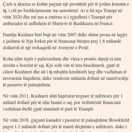
Çarls u akuzua se kishte paguar një prostitutë për të joshur kunatin e
tij, i cili po bashkëpunonte me autoritetet. Ai u fal nga Trampi në
vitin 2020 dhe më pas u emërua si i zgjedhuri i Trampit për
ambasador të ardhshëm të Shteteve të Bashkuara në Francë.
Familja Kushner bëri bujë në vitin 2007 duke shitur prona në lagjet
e jashtme të Nju Jorkut për të financuar blerjen prej 1.8 miliardë
dollarësh të një rrokaqielli në Avenynë e Pestë.
Koha ishte tepër e pafavorshme dhe vlera e pronës shpejt ra nën
nivelin e borxhit të saj. Kjo solli vite të tëra bisedimesh, gjatë të
cilave Kushneri dhe ati i tij mbajtën kreditorët larg dhe vazhduan të
investonin fuqishëm, duke vendosur miliarda dollarë në marrëveshje
të pasurive të paluajtshme.
Në vitin 2011, Kushneri shiti hapësirat tregtare të ndërtesës për 1
miliard dollarë për të ulur huanë e saj, por vështirësitë financiare
vazhduan thellë gjatë mandatit të parë të Trampit.
Në vitin 2018, gjiganti kanadez i pasurive të paluajtshme Brookfield
pagoi 1.1 miliardë dollarë për të marrë drejtimin e ndërtesës, duke i