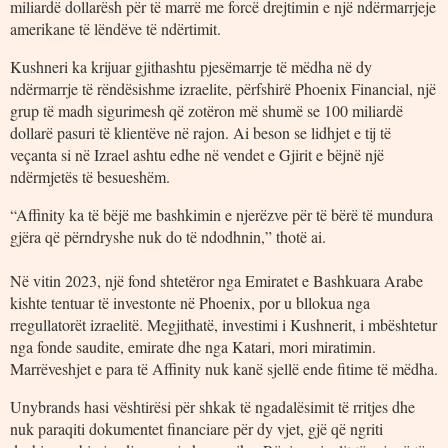
miliardë dollarësh për të marrë me forcë drejtimin e një ndërmarrjeje
amerikane të lëndëve të ndërtimit.
Kushneri ka krijuar gjithashtu pjesëmarrje të mëdha në dy
ndërmarrje të rëndësishme izraelite, përfshirë Phoenix Financial, një
grup të madh sigurimesh që zotëron më shumë se 100 miliardë
dollarë pasuri të klientëve në rajon. Ai beson se lidhjet e tij të
veçanta si në Izrael ashtu edhe në vendet e Gjirit e bëjnë një
ndërmjetës të besueshëm.
“Affinity ka të bëjë me bashkimin e njerëzve për të bërë të mundura
gjëra që përndryshe nuk do të ndodhnin,” thotë ai.
Në vitin 2023, një fond shtetëror nga Emiratet e Bashkuara Arabe
kishte tentuar të investonte në Phoenix, por u bllokua nga
rregullatorët izraelitë. Megjithatë, investimi i Kushnerit, i mbështetur
nga fonde saudite, emirate dhe nga Katari, mori miratimin.
Marrëveshjet e para të Affinity nuk kanë sjellë ende fitime të mëdha.
Unybrands hasi vështirësi për shkak të ngadalësimit të rritjes dhe
nuk paraqiti dokumentet financiare për dy vjet, gjë që ngriti