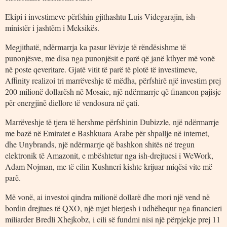
Ekipi i investimeve përfshin gjithashtu Luis Videgarajin, ish-
ministër i jashtëm i Meksikës.
Megjithatë, ndërmarrja ka pasur lëvizje të rëndësishme të
punonjësve, me disa nga punonjësit e parë që janë kthyer më vonë
në poste qeveritare. Gjatë vitit të parë të plotë të investimeve,
Affinity realizoi tri marrëveshje të mëdha, përfshirë një investim prej
200 milionë dollarësh në Mosaic, një ndërmarrje që financon pajisje
për energjinë diellore të vendosura në çati.
Marrëveshje të tjera të hershme përfshinin Dubizzle, një ndërmarrje
me bazë në Emiratet e Bashkuara Arabe për shpallje në internet,
dhe Unybrands, një ndërmarrje që bashkon shitës në tregun
elektronik të Amazonit, e mbështetur nga ish-drejtuesi i WeWork,
Adam Nojman, me të cilin Kushneri kishte krijuar miqësi vite më
parë.
Më vonë, ai investoi qindra milionë dollarë dhe mori një vend në
bordin drejtues të QXO, një mjet blerjesh i udhëhequr nga financieri
miliarder Bredli Xhejkobz, i cili së fundmi nisi një përpjekje prej 11