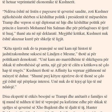
të hetuar veprimtaritë ekonomike të Kushnerit.
“Ndërsa është në listën e pagesave të qeverisë saudite, zoti Kushner
njëkohësisht shërben si këshilltar politik i presidentit të mëparshëm
Tramp dhe vepron si një diplomat në hije dhe këshilltar politik për
princin e kurorës Mohamed bin Salman dhe për përfaqësues të tjerë
të huaj,” thanë ata në një deklaratë. Megjithë kritikat, Kushneri nuk
është akuzuar kurrë për shkelje të ligjit.
“Këta njerëz nuk do ta pranojnë se unë kam një histori të
jashtëzakonshme suksesi në Lindjen e Mesme,” thotë ai për
politikanët demokratë. “Unë kam ato marrëdhënie të shkëlqyera për
shkak të mbrothësisë që arrita, një gjë për të cilën u kritikova në çdo
hap të rrugës.” Kushneri thotë se Affinity ka vepruar gjithmonë në
mënyrë të duhur. “Shumë prej këtyre njerëzve do të thonë se çdo
gjë është një përplasje interesi. Unë nuk do të lejoj që kjo të më
ndalojë.”
Disa ekspertë të etikës besojnë se Trampi dhe anëtarët e familjes së
tij mund të ndihen të lirë të veprojnë pa kufizime edhe për shkak të
sjelljes së qeverisë së Xho Bajdenit dhe të djalit të tij, Hanter