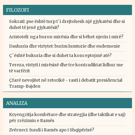
FILOZOFI
Sokrati: pse është turp t`i drejtohesh një gjykatësi dhe si
duhet të jenë gjykatësit?
Aristoteli: nga buron mirësia dhe si bëhet njeriu i mirë?
Dashuria dhe virtytet: burim lumturie dhe eudemonie
Ç`është bukuria dhe si duhet ta konceptojmë atë?
Tereza, virtyti i mirësisë dhe tre kontradiktat lidhur me
të varfërit
Çfarë nevojitet në retorikë - rasti i debatit presidencial
Tramp-Bajden
ANALIZA
Kryengritja kombëtare dhe strategjia (dhe taktikat e saj)
për rrëzimin e Ramës
Zvërneci: fundi i Ramës apo i Shqipërisë?