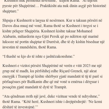
“Kushneri nuk përmendi investime,” kujton Rama. “Ai thjesht
pyeste për Shqipërinë… Praktikisht ata nuk dinin asgjë për historinë
shqiptare.”
Shpaja e Kushnerit u largua të nesërmen. Kur u takuan përsëri në
Davos disa muaj më vonë, Rama thotë se Kushneri i tregoi se i
kishte pëlqyer Shqipëria. Kushneri kishte takuar Mohamed
Alabarin, miliarderin nga Gjiri Persik që po ndërton një marinë
luksoze në portin shqiptar të Durrësit, dhe të dy kishin biseduar një
investim të mundshëm, thotë Rama.
“I thashë se kjo do të ishte e jashtëzakonshme.”
Kushneri e vizitoi përsëri Shqipërinë në verën e vitit 2023 me një
grup më të madh, ku përfshihej edhe Riçard Greneli, një aleat
energjik i Trampit që kishte shërbyer gjatë mandatit të tij të parë si
përfaqësues për Ballkanin dhe që më vonë u emërua i dërguar i
posaçëm gjatë mandatit të dytë të Trampit.
“Ata qëndruan rreth një javë, duke vizituar vende të ndryshme,”
thotë Rama. “Këtë herë, Kushneri ishte i drejtpërdrejtë: ‘Ne kemi
dëshirë të investojmë.’”