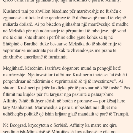
Kushneri tani po zhvillon bisedime për marrëveshje në fushën e
zgjuarsisë artificiale dhe qendrave të të dhënave që mund të vlejnë
miliarda dollarë. Ai po bisedon gjithashtu një marrëveshje të madhe
në Meksikë për një ndërmarrje të përpunimit të mbetjeve, një vend
me të cilin ishte shumë i përfshirë edhe gjatë kohës së tij në
Shtëpinë e Bardhë, duke besuar se Meksika do të shohë rritje të
veprimtarisë industriale për shkak të zhvendosjes më pranë të
zinxhirëve amerikanë të furnizimit.
Megjithatë, kërcënimi i tarifave doganore mund ta pengojë këtë
marrëveshje. Një investitor i afërt me Kushnerin thotë se “ai është i
përqendruar në ndërtimin e veprimtarisë së tij të investimeve”. Ai
shton: “Kushneri patjetër ka diçka për të provuar në këtë fushë.” Pas
fillimit me kujdes për t’u larguar nga pasuritë e paluajtshme,
Affinity është rikthyer sërish në botën e pronave — por kësaj here
larg Manhatanit. Marrëveshja e parë u mbështet në lidhjet me
udhëheqës politikë që ishin krijuar gjatë mandatit të parë të Trampit.
Në Beograd, kryeqytetin e Serbisë, Affinity ka marrë me qira
vendin e ish-Ministrisë së Mbrojtjes të Jugosllavisë, e cila po