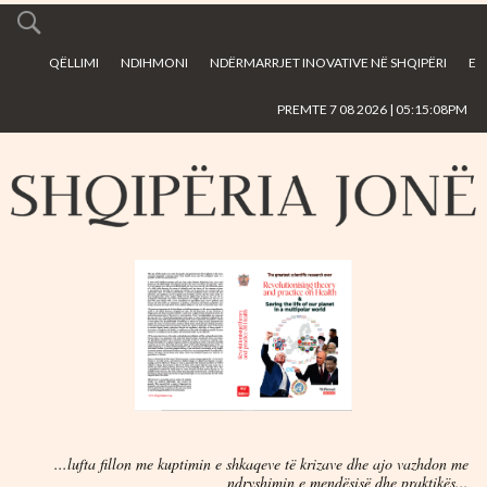
Skip to
main
QËLLIMI
NDIHMONI
NDËRMARRJET INOVATIVE NË SHQIPËRI
E
content
PREMTE 7 08 2026 | 05:15:08PM
...lufta fillon me kuptimin e shkaqeve të krizave dhe ajo vazhdon me
ndryshimin e mendësisë dhe praktikës...