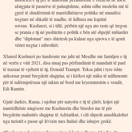
afatgjata të pasurive të paluajtshme, ashtu edhe modelin më të
gjerë të shndërrimit të marrëdhënieve politike në mundësi
tregtare në shkallë të madhe, të lidhura me kapital
sovran. Kushneri, si i tillë, përbën një nga ato raste që tregon
se prania e tij në pushtetin e politik e bën atë shpejtë miliarder
dhe “diplomat” mes shtetesh pa kaluar nga sprova e të qenit
vërtet tregtar i mbrothët.
Xhared Kushneri po lundronte me jaht në Mesdhe me familjen e tij
në verën e vitit 2021, disa muaj pas përfundimit të mandatit të parë
të trazuar të vjehrrit të tij, Donald Trampit. Teksa jahti i tyre ishte
ankoruar pranë bregdetit shqiptar, ai i kërkoi një miku të ndihmonte
për të ndërmjetësuar një takim në bord me kryeministrin e vendit,
Edi Ramën.
Gjatë darkës, Rama, i njohur për natyrën e tij të çlirët, krijoi një
marrëdhënie miqësore me Kushnerin dhe bisedoi me të për
bregdetin mahnitës shqiptar të Adriatikut, i cili shpesh anashkalohet
nga turistët e pasur që lëvizin mes Italisë dhe ishujve grekë.