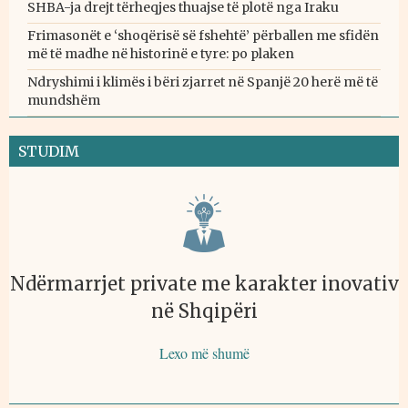
SHBA-ja drejt tërheqjes thuajse të plotë nga Iraku
Frimasonët e ‘shoqërisë së fshehtë’ përballen me sfidën
më të madhe në historinë e tyre: po plaken
Ndryshimi i klimës i bëri zjarret në Spanjë 20 herë më të
mundshëm
STUDIM
Ndërmarrjet private me karakter inovativ
në Shqipëri
Lexo më shumë