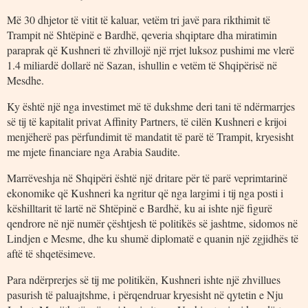
Më 30 dhjetor të vitit të kaluar, vetëm tri javë para rikthimit të
Trampit në Shtëpinë e Bardhë, qeveria shqiptare dha miratimin
paraprak që Kushneri të zhvillojë një rrjet luksoz pushimi me vlerë
1.4 miliardë dollarë në Sazan, ishullin e vetëm të Shqipërisë në
Mesdhe.
Ky është një nga investimet më të dukshme deri tani të ndërmarrjes
së tij të kapitalit privat Affinity Partners, të cilën Kushneri e krijoi
menjëherë pas përfundimit të mandatit të parë të Trampit, kryesisht
me mjete financiare nga Arabia Saudite.
Marrëveshja në Shqipëri është një dritare për të parë veprimtarinë
ekonomike që Kushneri ka ngritur që nga largimi i tij nga posti i
këshilltarit të lartë në Shtëpinë e Bardhë, ku ai ishte një figurë
qendrore në një numër çështjesh të politikës së jashtme, sidomos në
Lindjen e Mesme, dhe ku shumë diplomatë e quanin një zgjidhës të
aftë të shqetësimeve.
Para ndërprerjes së tij me politikën, Kushneri ishte një zhvillues
pasurish të paluajtshme, i përqendruar kryesisht në qytetin e Nju