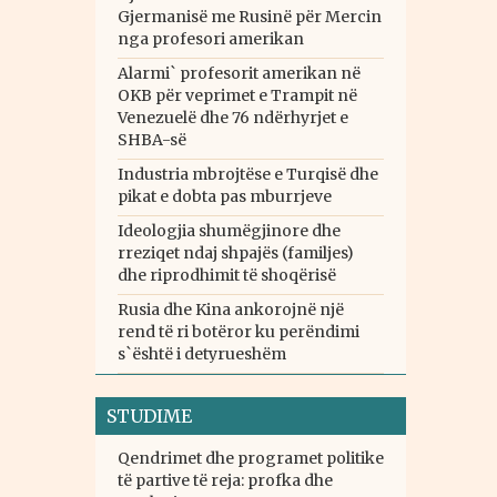
Gjermanisë me Rusinë për Mercin
nga profesori amerikan
Alarmi` profesorit amerikan në
OKB për veprimet e Trampit në
Venezuelë dhe 76 ndërhyrjet e
SHBA-së
Industria mbrojtëse e Turqisë dhe
pikat e dobta pas mburrjeve
Ideologjia shumëgjinore dhe
rreziqet ndaj shpajës (familjes)
dhe riprodhimit të shoqërisë
Rusia dhe Kina ankorojnë një
rend të ri botëror ku perëndimi
s`është i detyrueshëm
STUDIME
Qendrimet dhe programet politike
të partive të reja: profka dhe