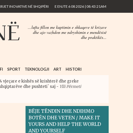
JET INOVATIVE NË SHQIPËRI
E ENJTE 6 08 2026 | 08:43:21AM
...lufta fillon me kuptimin e shkaqeve të krizave
dhe ajo vazhdon me ndryshimin e mendësisë
dhe praktikës...
FI
SPORT
TEKNOLOGJI
ART
HISTORI
4 vjeçare e kishës së krishterë dhe greke
shqiptarëve dhe pushteti` saj
-
Ylli Përmeti
BËJE TËNDIN DHE NDIHMO
BOTËN DHE VETEN / MAKE IT
YOURS AND HELP THE WORLD
AND YOURSELF