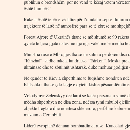
publikun e brendshëm, por në vend të kësaj vetëm vërteton 
është humbës”.
Raketa është tepër e vështirë për t’u ndalur sepse fluturon
trajektore të lartë në atmosferë para se të zbresë me shpejtë
Forcat Ajrore të Ukrainës thanë se më shumë se 90 raketa 
qytete të tjera gjatë natës, në një nga valët më të mëdha të 
Ministria ruse e Mbrojtjes tha se në sulm u përdorën disa 
“Kinzhal”, si dhe raketa lundruese “Tsirkon”. Moska pret
ukrainase dhe të zbulimit ushtarak, duke mohuar goditjen e
Në qendër të Kievit, shpërthime të fuqishme tronditën ndër
Klitschko, tha se çdo lagje e qytetit kishte pësuar dëmtime
Volodymyr Zelenskyy deklaroi se katër persona u vranë dh
mëdha shpërthyen në disa zona, ndërsa tymi mbuloi qielli
objekte tregtare dhe ndërtesa shtetërore, përfshirë kabinet
muzeun e Çernobilit.
Liderë evropianë dënuan bombardimet ruse. Kancelari gjer