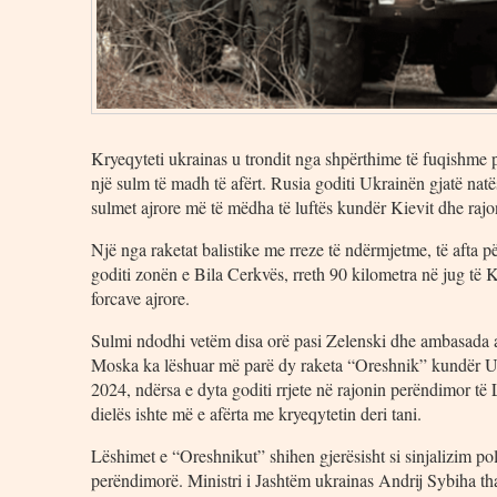
Kryeqyteti ukrainas u trondit nga shpërthime të fuqishme
një sulm të madh të afërt. Rusia goditi Ukrainën gjatë na
sulmet ajrore më të mëdha të luftës kundër Kievit dhe rajo
Një nga raketat balistike me rreze të ndërmjetme, të afta 
goditi zonën e Bila Cerkvës, rreth 90 kilometra në jug të K
forcave ajrore.
Sulmi ndodhi vetëm disa orë pasi Zelenski dhe ambasada am
Moska ka lëshuar më parë dy raketa “Oreshnik” kundër Ukr
2024, ndërsa e dyta goditi rrjete në rajonin perëndimor të Lv
dielës ishte më e afërta me kryeqytetin deri tani.
Lëshimet e “Oreshnikut” shihen gjerësisht si sinjalizim pol
perëndimorë. Ministri i Jashtëm ukrainas Andrij Sybiha tha