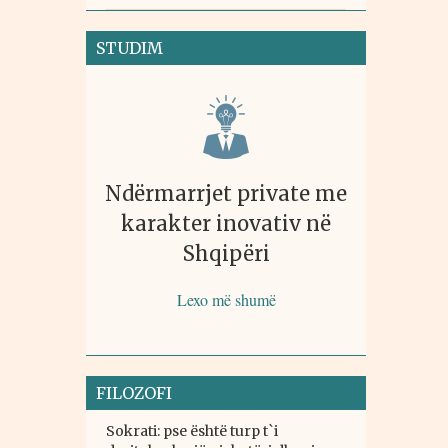
STUDIM
Ndërmarrjet private me
karakter inovativ në
Shqipëri
Lexo më shumë
FILOZOFI
Sokrati: pse është turp t`i