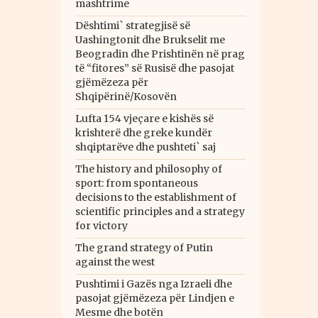
mashtrime
Dështimi` strategjisë së
Uashingtonit dhe Brukselit me
Beogradin dhe Prishtinën në prag
të “fitores” së Rusisë dhe pasojat
gjëmëzeza për
Shqipërinë/Kosovën
Lufta 154 vjeçare e kishës së
krishterë dhe greke kundër
shqiptarëve dhe pushteti` saj
The history and philosophy of
sport: from spontaneous
decisions to the establishment of
scientific principles and a strategy
for victory
The grand strategy of Putin
against the west
Pushtimi i Gazës nga Izraeli dhe
pasojat gjëmëzeza për Lindjen e
Mesme dhe botën