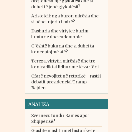
drejtohesh një gjykatësi dhe si
duhet të jenë gjykatësit?
Aristoteli: nga buron mirësia dhe
si bëhet njeriu i mirë?
Dashuria dhe virtytet: burim
lumturie dhe eudemonie
Ç`është bukuria dhe si duhet ta
konceptojmë atë?
Tereza, virtyti i mirësisë dhe tre
kontradiktat lidhur me të varfërit
Çfarë nevojitet në retorikë - rasti i
debatit presidencial Tramp-
Bajden
ANALIZA
Zvërneci: fundi i Ramës apo i
Shqipërisë?
Gjashtë mashtrimet historike të