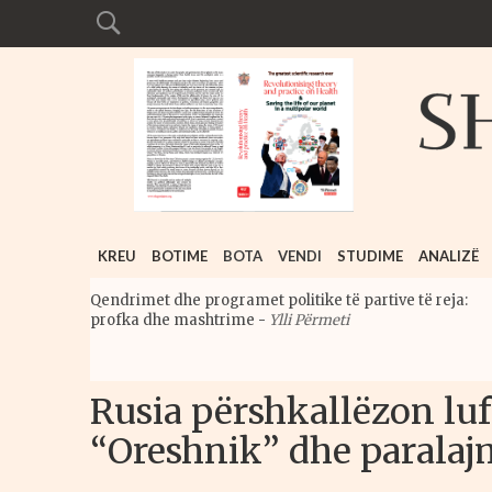
KREU
BOTIME
BOTA
VENDI
STUDIME
ANALIZË
Qendrimet dhe programet politike të partive të reja:
profka dhe mashtrime
-
Ylli Përmeti
Rusia përshkallëzon lu
“Oreshnik” dhe paralaj