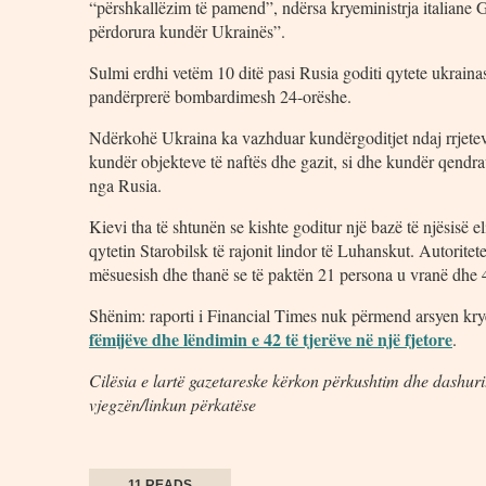
“përshkallëzim të pamend”, ndërsa kryeministrja italiane G
përdorura kundër Ukrainës”.
Sulmi erdhi vetëm 10 ditë pasi Rusia goditi qytete ukrain
pandërprerë bombardimesh 24-orëshe.
Ndërkohë Ukraina ka vazhduar kundërgoditjet ndaj rrjeteve
kundër objekteve të naftës dhe gazit, si dhe kundër qendrav
nga Rusia.
Kievi tha të shtunën se kishte goditur një bazë të njësisë 
qytetin Starobilsk të rajonit lindor të Luhanskut. Autoritet
mësuesish dhe thanë se të paktën 21 persona u vranë dhe 
Shënim: raporti i Financial Times nuk përmend arsyen kryes
fëmijëve dhe lëndimin e 42 të tjerëve në një fjetore
.
Cilësia e lartë gazetareske kërkon përkushtim dhe dashuri.
vjegzën/linkun përkatëse
11 READS