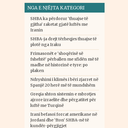
NGA E NJËJTA KATEGORI
SHBA ka përdorur ‘thuajse të
gjitha’ raketat gjatë luftës me
Iranin
SHBA-ja drejt tërheqjes thuajse të
plotë nga Iraku
Frimasonët e ‘shoqërisë së
fshehtë’ përballen me sfidën më të
madhe në historinë e tyre: po
plaken
Ndryshimi i klimës i bëri zjarret në
Spanjë 20 herë më të mundshëm
Greqia shton sistemin e mbrotjes
ajrore izraelite dhe përgatitet për
luftë me Turqinë
Irani befasoi forcat amerikane në
Jordani dhe ‘fton’ SHBA-në të
kundër-përgjigjet