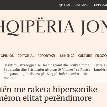
Skip to
QËLLIMI
NDIHMONI
NDËRMARR
main
content
OPINION
EDITORIAL
REPORTAZH
SHKENCË
KULTURË
FILOZO
Dështimi` strategjisë së Uashingtonit dhe Brukselit me
Lufta 15
Beogradin dhe Prishtinën në prag të “fitores” së Rusisë
kundër 
dhe pasojat gjëmëzeza për Shqipërinë/Kosovën
-
Ylli
Përmeti
ftën me raketa hipersonike
mëron elitat perëndimore