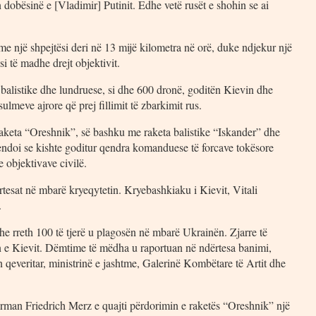
dobësinë e [Vladimir] Putinit. Edhe vetë rusët e shohin se ai
 me një shpejtësi deri në 13 mijë kilometra në orë, duke ndjekur një
si të madhe drejt objektivit.
balistike dhe lundruese, si dhe 600 dronë, goditën Kievin dhe
sulmeve ajrore që prej fillimit të zbarkimit rus.
raketa “Oreshnik”, së bashku me raketa balistike “Iskander” dhe
endoi se kishte goditur qendra komanduese të forcave tokësore
 objektivave civilë.
tesat në mbarë kryeqytetin. Kryebashkiaku i Kievit, Vitali
.
e rreth 100 të tjerë u plagosën në mbarë Ukrainën. Zjarre të
n e Kievit. Dëmtime të mëdha u raportuan në ndërtesa banimi,
in qeveritar, ministrinë e jashtme, Galerinë Kombëtare të Artit dhe
man Friedrich Merz e quajti përdorimin e raketës “Oreshnik” një