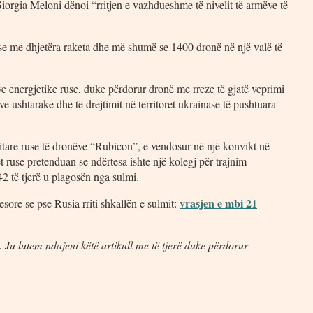
iorgia Meloni dënoi “rritjen e vazhdueshme të nivelit të armëve të
ase me dhjetëra raketa dhe më shumë se 1400 dronë në një valë të
 energjetike ruse, duke përdorur dronë me rreze të gjatë veprimi
e ushtarake dhe të drejtimit në territoret ukrainase të pushtuara
elitare ruse të dronëve “Rubicon”, e vendosur në një konvikt në
et ruse pretenduan se ndërtesa ishte një kolegj për trajnim
42 të tjerë u plagosën nga sulmi.
vrasjen e mbi 21
ore se pse Rusia rriti shkallën e sulmit:
 Ju lutem ndajeni këtë artikull me të tjerë duke përdorur