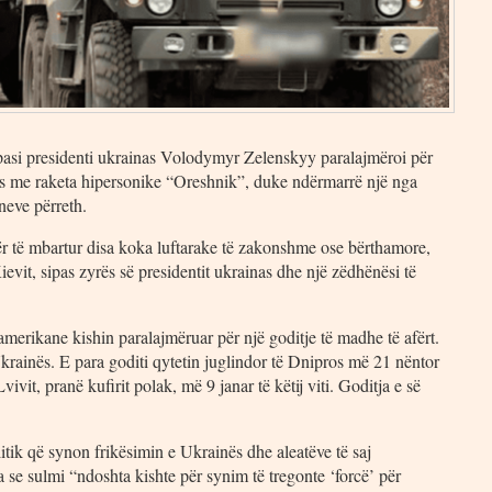
 pasi presidenti ukrainas Volodymyr Zelenskyy paralajmëroi për
tës me raketa hipersonike “Oreshnik”, duke ndërmarrë një nga
neve përreth.
për të mbartur disa koka luftarake të zakonshme ose bërthamore,
ievit, sipas zyrës së presidentit ukrainas dhe një zëdhënësi të
erikane kishin paralajmëruar për një goditje të madhe të afërt.
ainës. E para goditi qytetin juglindor të Dnipros më 21 nëntor
ivit, pranë kufirit polak, më 9 janar të këtij viti. Goditja e së
itik që synon frikësimin e Ukrainës dhe aleatëve të saj
 se sulmi “ndoshta kishte për synim të tregonte ‘forcë’ për