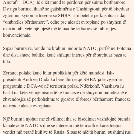
Aircraft – DCA), të cilët mund të përdoren për sulme bërthamore.
Dy nga burimet thanë se gatishmëria e Uashingtonit për të biseduar
zgjerimin synon të tregojë se SHBA-ja mbetet e përkushtuar ndaj
“ombrellës bërthamore”, edhe pse aleatët evropianë po shtyhen të
marrin mbi vete një pjesë më të madhe të barrës së mbrojtjes
konvencionale.
Sipas burimeve, vende në krahun lindor të NATO, përfshirë Polonia
dhe disa shtete baltike, kanë shfaqur interes për të strehuar baza të
tilla.
Zyrtarët polakë kanë folur publikisht për këtë mundësi. Ish-
presidenti Andrzej Duda ka bërë thirrje që SHBA-ja të zgjerojë
programin e DCA-ve në territorin polak. Ndërkohë, Varshava iu
bashkua këtë vit një nisme të re franceze që shqyrton mundësinë e
zhvendosjes së përkohshme të pjesëve të forcës bërthamore franceze
në vende aleate evropiane.
Një burim i njohur me zhvillimet tha se bisedimet vazhdojnë brenda
kanaleve të NATO-s dhe se interesin më të madh e kanë treguar
vendet më pranë kufijve të Rusia. Sipas të njëjtit burim, pushtimi rus