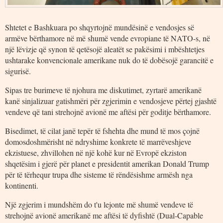
Shtetet e Bashkuara po shqyrtojnë mundësinë e vendosjes së
armëve bërthamore në më shumë vende evropiane të NATO-s, në
një lëvizje që synon të qetësojë aleatët se pakësimi i mbështetjes
ushtarake konvencionale amerikane nuk do të dobësojë garancitë e
sigurisë.
Sipas tre burimeve të njohura me diskutimet, zyrtarë amerikanë
kanë sinjalizuar gatishmëri për zgjerimin e vendosjeve përtej gjashtë
vendeve që tani strehojnë avionë me aftësi për goditje bërthamore.
Bisedimet, të cilat janë tepër të fshehta dhe mund të mos çojnë
domosdoshmërisht në ndryshime konkrete të marrëveshjeve
ekzistuese, zhvillohen në një kohë kur në Evropë ekziston
shqetësim i gjerë për planet e presidentit amerikan Donald Trump
për të tërhequr trupa dhe sisteme të rëndësishme armësh nga
kontinenti.
Një zgjerim i mundshëm do t'u lejonte më shumë vendeve të
strehojnë avionë amerikanë me aftësi të dyfishtë (Dual-Capable