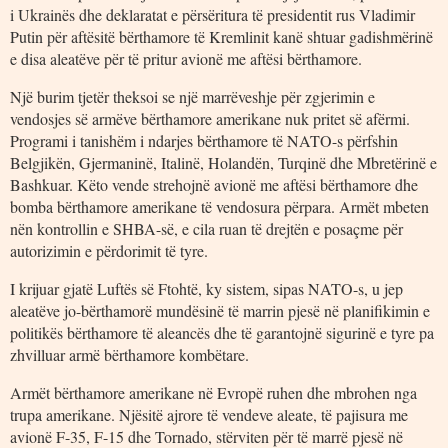
i Ukrainës dhe deklaratat e përsëritura të presidentit rus Vladimir
Putin për aftësitë bërthamore të Kremlinit kanë shtuar gadishmërinë
e disa aleatëve për të pritur avionë me aftësi bërthamore.
Një burim tjetër theksoi se një marrëveshje për zgjerimin e
vendosjes së armëve bërthamore amerikane nuk pritet së afërmi.
Programi i tanishëm i ndarjes bërthamore të NATO-s përfshin
Belgjikën, Gjermaninë, Italinë, Holandën, Turqinë dhe Mbretërinë e
Bashkuar. Këto vende strehojnë avionë me aftësi bërthamore dhe
bomba bërthamore amerikane të vendosura përpara. Armët mbeten
nën kontrollin e SHBA-së, e cila ruan të drejtën e posaçme për
autorizimin e përdorimit të tyre.
I krijuar gjatë Luftës së Ftohtë, ky sistem, sipas NATO-s, u jep
aleatëve jo-bërthamorë mundësinë të marrin pjesë në planifikimin e
politikës bërthamore të aleancës dhe të garantojnë sigurinë e tyre pa
zhvilluar armë bërthamore kombëtare.
Armët bërthamore amerikane në Evropë ruhen dhe mbrohen nga
trupa amerikane. Njësitë ajrore të vendeve aleate, të pajisura me
avionë F-35, F-15 dhe Tornado, stërviten për të marrë pjesë në