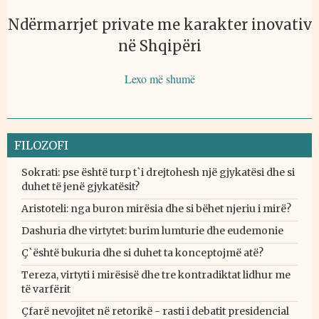
Ndërmarrjet private me karakter inovativ
në Shqipëri
Lexo më shumë
FILOZOFI
Sokrati: pse është turp t`i drejtohesh një gjykatësi dhe si
duhet të jenë gjykatësit?
Aristoteli: nga buron mirësia dhe si bëhet njeriu i mirë?
Dashuria dhe virtytet: burim lumturie dhe eudemonie
Ç`është bukuria dhe si duhet ta konceptojmë atë?
Tereza, virtyti i mirësisë dhe tre kontradiktat lidhur me
të varfërit
Çfarë nevojitet në retorikë - rasti i debatit presidencial