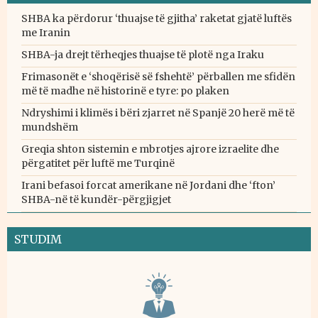
SHBA ka përdorur ‘thuajse të gjitha’ raketat gjatë luftës
me Iranin
SHBA-ja drejt tërheqjes thuajse të plotë nga Iraku
Frimasonët e ‘shoqërisë së fshehtë’ përballen me sfidën
më të madhe në historinë e tyre: po plaken
Ndryshimi i klimës i bëri zjarret në Spanjë 20 herë më të
mundshëm
Greqia shton sistemin e mbrotjes ajrore izraelite dhe
përgatitet për luftë me Turqinë
Irani befasoi forcat amerikane në Jordani dhe ‘fton’
SHBA-në të kundër-përgjigjet
STUDIM