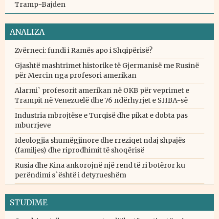
Tramp-Bajden
ANALIZA
Zvërneci: fundi i Ramës apo i Shqipërisë?
Gjashtë mashtrimet historike të Gjermanisë me Rusinë
për Mercin nga profesori amerikan
Alarmi` profesorit amerikan në OKB për veprimet e
Trampit në Venezuelë dhe 76 ndërhyrjet e SHBA-së
Industria mbrojtëse e Turqisë dhe pikat e dobta pas
mburrjeve
Ideologjia shumëgjinore dhe rreziqet ndaj shpajës
(familjes) dhe riprodhimit të shoqërisë
Rusia dhe Kina ankorojnë një rend të ri botëror ku
perëndimi s`është i detyrueshëm
STUDIME