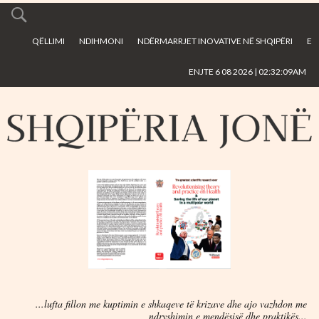
Skip to
main
QËLLIMI
NDIHMONI
NDËRMARRJET INOVATIVE NË SHQIPËRI
E
content
ENJTE 6 08 2026 | 02:32:09AM
...lufta fillon me kuptimin e shkaqeve të krizave dhe ajo vazhdon me
ndryshimin e mendësisë dhe praktikës...