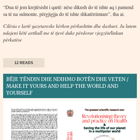
“Dua të jem krejtësisht i qartë: nëse dikush do të ishte aq i pamend
sa të na sulmonte, përgjigjja do të ishte shkatërrimtare”, tha ai.
Cilësia e lartë gazetareske kërkon përkushtim dhe dashuri. Ju lutem
ndajeni këtë artikull me të tjerë duke përdorur vjegzën/linkun
përkatëse
12 READS
BËJE TËNDIN DHE NDIHMO BOTËN DHE VETEN /
MAKE IT YOURS AND HELP THE WORLD AND
YOURSELF