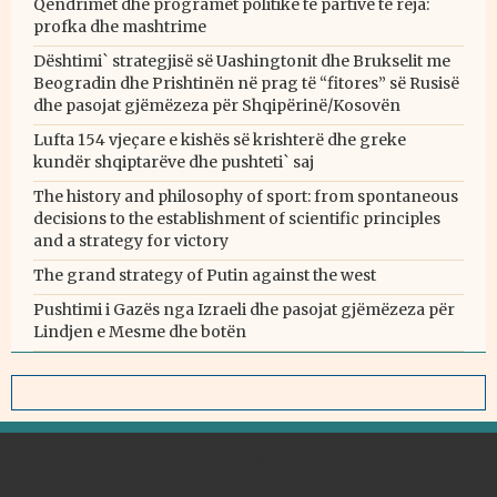
Qendrimet dhe programet politike të partive të reja:
profka dhe mashtrime
Dështimi` strategjisë së Uashingtonit dhe Brukselit me
Beogradin dhe Prishtinën në prag të “fitores” së Rusisë
dhe pasojat gjëmëzeza për Shqipërinë/Kosovën
Lufta 154 vjeçare e kishës së krishterë dhe greke
kundër shqiptarëve dhe pushteti` saj
The history and philosophy of sport: from spontaneous
decisions to the establishment of scientific principles
and a strategy for victory
The grand strategy of Putin against the west
Pushtimi i Gazës nga Izraeli dhe pasojat gjëmëzeza për
Lindjen e Mesme dhe botën
KONTAKTE