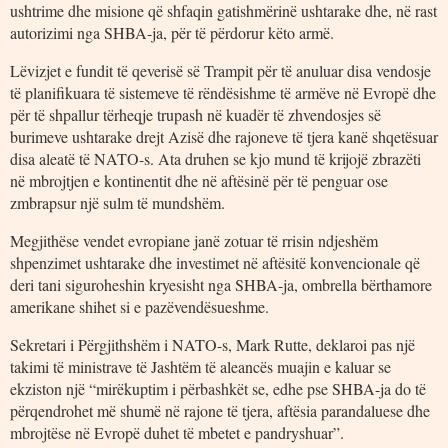
ushtrime dhe misione që shfaqin gatishmërinë ushtarake dhe, në rast
autorizimi nga SHBA-ja, për të përdorur këto armë.
Lëvizjet e fundit të qeverisë së Trampit për të anuluar disa vendosje
të planifikuara të sistemeve të rëndësishme të armëve në Evropë dhe
për të shpallur tërheqje trupash në kuadër të zhvendosjes së
burimeve ushtarake drejt Azisë dhe rajoneve të tjera kanë shqetësuar
disa aleatë të NATO-s. Ata druhen se kjo mund të krijojë zbrazëti
në mbrojtjen e kontinentit dhe në aftësinë për të penguar ose
zmbrapsur një sulm të mundshëm.
Megjithëse vendet evropiane janë zotuar të rrisin ndjeshëm
shpenzimet ushtarake dhe investimet në aftësitë konvencionale që
deri tani siguroheshin kryesisht nga SHBA-ja, ombrella bërthamore
amerikane shihet si e pazëvendësueshme.
Sekretari i Përgjithshëm i NATO-s, Mark Rutte, deklaroi pas një
takimi të ministrave të Jashtëm të aleancës muajin e kaluar se
ekziston një “mirëkuptim i përbashkët se, edhe pse SHBA-ja do të
përqendrohet më shumë në rajone të tjera, aftësia parandaluese dhe
mbrojtëse në Evropë duhet të mbetet e pandryshuar”.