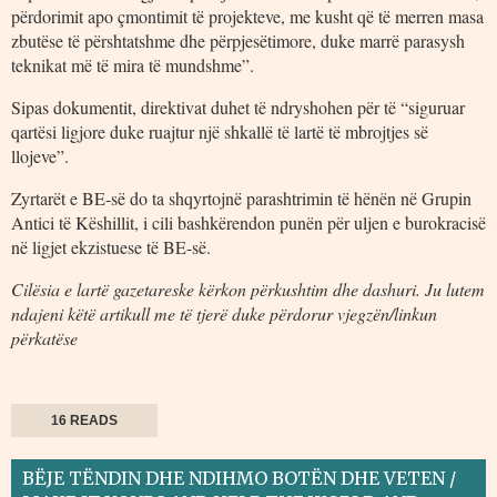
përdorimit apo çmontimit të projekteve, me kusht që të merren masa
zbutëse të përshtatshme dhe përpjesëtimore, duke marrë parasysh
teknikat më të mira të mundshme”.
Sipas dokumentit, direktivat duhet të ndryshohen për të “siguruar
qartësi ligjore duke ruajtur një shkallë të lartë të mbrojtjes së
llojeve”.
Zyrtarët e BE-së do ta shqyrtojnë parashtrimin të hënën në Grupin
Antici të Këshillit, i cili bashkërendon punën për uljen e burokracisë
në ligjet ekzistuese të BE-së.
Cilësia e lartë gazetareske kërkon përkushtim dhe dashuri. Ju lutem
ndajeni këtë artikull me të tjerë duke përdorur vjegzën/linkun
përkatëse
16 READS
BËJE TËNDIN DHE NDIHMO BOTËN DHE VETEN /