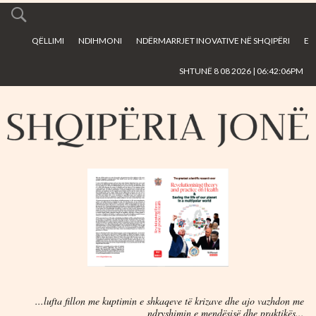
Skip to
main
QËLLIMI
NDIHMONI
NDËRMARRJET INOVATIVE NË SHQIPËRI
E
content
SHTUNË 8 08 2026 | 06:42:06PM
...lufta fillon me kuptimin e shkaqeve të krizave dhe ajo vazhdon me
ndryshimin e mendësisë dhe praktikës...