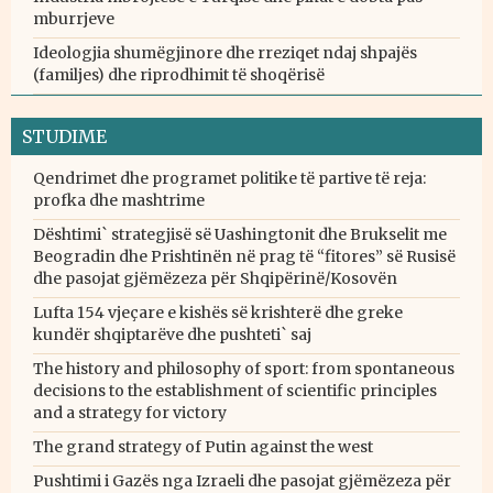
mburrjeve
Ideologjia shumëgjinore dhe rreziqet ndaj shpajës
(familjes) dhe riprodhimit të shoqërisë
STUDIME
Qendrimet dhe programet politike të partive të reja:
profka dhe mashtrime
Dështimi` strategjisë së Uashingtonit dhe Brukselit me
Beogradin dhe Prishtinën në prag të “fitores” së Rusisë
dhe pasojat gjëmëzeza për Shqipërinë/Kosovën
Lufta 154 vjeçare e kishës së krishterë dhe greke
kundër shqiptarëve dhe pushteti` saj
The history and philosophy of sport: from spontaneous
decisions to the establishment of scientific principles
and a strategy for victory
The grand strategy of Putin against the west
Pushtimi i Gazës nga Izraeli dhe pasojat gjëmëzeza për