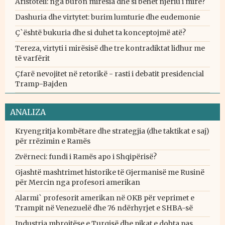
Aristoteli: nga buron mirësia dhe si bëhet njeriu i mirë?
Dashuria dhe virtytet: burim lumturie dhe eudemonie
Ç`është bukuria dhe si duhet ta konceptojmë atë?
Tereza, virtyti i mirësisë dhe tre kontradiktat lidhur me
të varfërit
Çfarë nevojitet në retorikë - rasti i debatit presidencial
Tramp-Bajden
ANALIZA
Kryengritja kombëtare dhe strategjia (dhe taktikat e saj)
për rrëzimin e Ramës
Zvërneci: fundi i Ramës apo i Shqipërisë?
Gjashtë mashtrimet historike të Gjermanisë me Rusinë
për Mercin nga profesori amerikan
Alarmi` profesorit amerikan në OKB për veprimet e
Trampit në Venezuelë dhe 76 ndërhyrjet e SHBA-së
Industria mbrojtëse e Turqisë dhe pikat e dobta pas