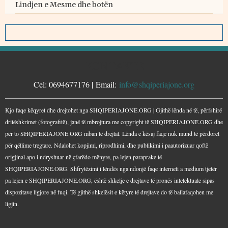
Lindjen e Mesme dhe botën
KONTAKTE
Cel: 0694677176 | Email:
info@shqiperiajone.org
Kjo faqe këqyret dhe drejtohet nga SHQIPERIAJONE.ORG | Gjithë lënda në të, përfshirë
dritëshkrimet (fotografitë), janë të mbrojtura me copyright të SHQIPERIAJONE.ORG dhe
për to SHQIPERIAJONE.ORG mban të drejtat. Lënda e kësaj faqe nuk mund të përdoret
për qëllime tregtare. Ndalohet kopjimi, riprodhimi, dhe publikimi i paautorizuar qoftë
origjinal apo i ndryshuar në çfarëdo mënyre, pa lejen paraprake të
SHQIPERIAJONE.ORG. Shfrytëzimi i lëndës nga ndonjë faqe interneti a medium tjetër
pa lejen e SHQIPERIAJONE.ORG, është shkelje e drejtave të pronës intelektuale sipas
dispozitave ligjore në fuqi. Të gjithë shkelësit e këtyre të drejtave do të ballafaqohen me
ligjin.