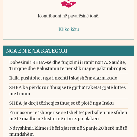
Kontribuoni në pavarësinë tonë.
Kliko këtu
NGA E NJËJTA KATEGORI
Dobësimi i SHBA-së dhe fuqizimi i Iranit nxit A. Saudite,
Turqinë dhe Pakistanin të nënshkruajnë pakt mbrojtës
Italia pushtohet nga i nxehti i skajshëm: alarm kudo
SHBA ka përdorur ‘thuajse të gjitha’ raketat gjatë luftës
me Iranin
SHBA-ja drejt tërheqjes thuajse të plotë nga Iraku
Frimasonët e ‘shoqërisë së fshehtë’ përballen me sfidën
më të madhe në historinë e tyre: po plaken
Ndryshimi i klimës i bëri zjarret në Spanjë 20 herë më të
mundshëm