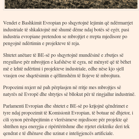
Vendet e Bashkimit Evropian po shqyrtojnë lejimin që ndërmarrjet
industriale të shkaktojnë më shumë dëme ndaj botës së egër, pasi
industria evropiane pretendon se mbrojtjet e rrepta mjedisore po
pengojnë ndërtimin e projekteve të reja.
Shtetet anëtare të BE-së po shqyrtojnë mundësinë e zbutjes së
rregullave për mbrojtjen e kafshëve të egra, në mënyrë që të bëhet
më e lehtë ndërtimi i projekteve industriale, edhe nëse kjo sjell
vrasjen ose shqetësimin e qëllimshëm të llojeve të mbrojtura.
Propozimi nxjerr në pah përplasjen në rritje mes mbrojtjes së
natyrës në Evropë dhe shtytjes së bllokut për të ringjallur industrinë.
Parlamenti Evropian dhe shtetet e BE-së po krijojnë qëndrimet e
tyre ndaj propozimit të Komisionit Evropian, të botuar në dhjetor, i
cili synon përshpejtimin e vlerësimeve mjedisore për projekte që
shtrihen nga energjia e ripërtëritshme dhe rrjetet elektrike deri tek
qendrat e të dhënave dhe uzinat e inteligjencës artificiale.