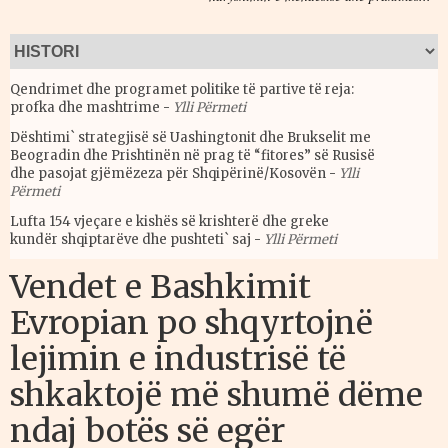
Qendrimet dhe programet politike të partive të reja:
profka dhe mashtrime
-
Ylli Përmeti
Dështimi` strategjisë së Uashingtonit dhe Brukselit me
Beogradin dhe Prishtinën në prag të “fitores” së Rusisë
dhe pasojat gjëmëzeza për Shqipërinë/Kosovën
-
Ylli
Përmeti
Lufta 154 vjeçare e kishës së krishterë dhe greke
kundër shqiptarëve dhe pushteti` saj
-
Ylli Përmeti
Vendet e Bashkimit
Evropian po shqyrtojnë
lejimin e industrisë të
shkaktojë më shumë dëme
ndaj botës së egër