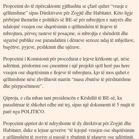
Propozimi do të ripërcaktonte gjithashtu se çfarë quhet “vrasje e
qëllimshme” sipas Direktivave për Zogjtë dhe Habitatet. Këto ligje
përbëjnë themelin e politikës së BE-së për mbrojtjen e natyrës dhe
ndalojnë vrasjen ose shqetësimin e qëllimshëm të llojeve të
mbrojtura, përveç rasteve të posaçme, si mbrojtja e shëndetit dhe
sigurisë publike ose parandalimi i dëmeve serioze ndaj të mbjellave,
bagëtive, pyjeve, peshkimit dhe ujërave.
Propozimi i Komisionit për procedurat e lejeve kërkonte që, nëse
ndërtimi, përdorimi ose çmontimi i një projekti sjell herë pas here
vrasjen ose shqetësimin e llojeve të mbrojtura, kjo të mos quhet e
qëllimshme nëse zhvilluesit marrin “masa zbutëse të përshtatshme
dhe përpjesëtimore”.
Qiproja, e cila mban tani presidencën e Këshillit të BE-së, ka
parashtruar të shkohet edhe më tej, sipas një dokumenti të 5 majit të
parë nga POLITICO.
Propozimi qipriot do të ndryshonte të dy direktivat për Zogjtë dhe
Habitatet, duke u lejuar qeverive “të lejojnë vrasjen ose shqetësimin
e qëllimshëm të zogjve si pasojë e zbatimit të planeve ose ndërtimit,