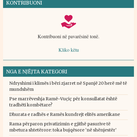
KONTRIBUONI
Kontribuoni në pavarësinë tonë.
Kliko këtu
NGA E NJËJTA KATEGORI
Ndryshimi i klimës i bëri zjarret në Spanjë 20 herë më të
mundshëm
Pse marrëveshja Ramë–Vuçiç për konsullatat është
tradhëti kombëtare?
Dhurata e radhës e Ramës kundrejt elitës amerikane
Rama përparon privatizimin e gjithë pasurive të
mbetura shtetërore: toka bujqësore ‘në shënjestër’