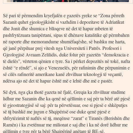
Së pari të përmendim kryefjalën e gazetës greke se “Zona përreth
Sazanit quhet gjeologjikisht si vazhdim i depozitave të Adriatikut
dhe Jonit dhe shumica e blloqeve në det të hapur mbeten të
pashfrytëzuara tanipërtani, sipas të dhënave katalitike që përmbahen
në raporte dhe memorandume shumëfaqëshe, së bashku me harta,
që janë përpiluar prej vitesh nga Universiteti i Patrës. Profesori i
Gjeologjisë Avraam Zelilidis, duke folur për gazetën “demokracia e
të dielës”, vërteton qënien e tyre. Sa i përket depozitës në tokë, nafta
është “e rëndë”, si ajo e Venezuelës, për rafinimin dhe përpunimin e
së cilës rafineritë amerikane kanë zhvilluar teknologji të veçantë,
ndërsa ajo në det të hapur është më e lehtë dhe më e pastër.
Së dyti, nga çka thotë gazeta në fjalë, Greqia ka zhvilluar studime
lidhur me Sazanin dhe ka qenë në qëllimin e saj për ta bërë atë pjesë
të gjeostrategjisë së saj: për ta përvetësuar, ose si pjesë e shkëputjes
së tij bashkë me jugun e Shqipërisë ose duke qenë pjesë e
shfrytëzimit të naftës së tij, meqënse “zarat” e Tiranës (Berishën dhe
Ramën) i ka zvetënuar me milionat e saj dhe i ka në dorë lidhur me
qëllimin e tyre për ta bërë Shqipërinë anëtare të BE-së.