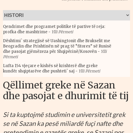
Qendrimet dhe programet politike të partive të reja:
profka dhe mashtrime
-
Ylli Përmeti
Dështimi` strategjisë së Uashingtonit dhe Brukselit me
Beogradin dhe Prishtinën në prag të “fitores” së Rusisë
dhe pasojat gjëmëzeza për Shqipërinë/Kosovën
-
Ylli
Përmeti
Lufta 154 vjeçare e kishës së krishterë dhe greke
kundër shqiptarëve dhe pushteti` saj
-
Ylli Përmeti
Qëllimet greke në Sazan
dhe pasojat e dhurimit të tij
Si ta kuptojmë studimin e universitetit grek
se në Sazan ka pesë miliardë fuçi nafte dhe
pretendimin e gazetës greke, se Sazani por