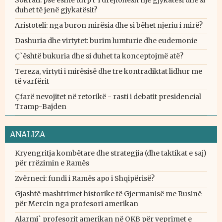
Sokrati: pse është turp t`i drejtohesh një gjykatësi dhe si
duhet të jenë gjykatësit?
Aristoteli: nga buron mirësia dhe si bëhet njeriu i mirë?
Dashuria dhe virtytet: burim lumturie dhe eudemonie
Ç`është bukuria dhe si duhet ta konceptojmë atë?
Tereza, virtyti i mirësisë dhe tre kontradiktat lidhur me
të varfërit
Çfarë nevojitet në retorikë - rasti i debatit presidencial
Tramp-Bajden
ANALIZA
Kryengritja kombëtare dhe strategjia (dhe taktikat e saj)
për rrëzimin e Ramës
Zvërneci: fundi i Ramës apo i Shqipërisë?
Gjashtë mashtrimet historike të Gjermanisë me Rusinë
për Mercin nga profesori amerikan
Alarmi` profesorit amerikan në OKB për veprimet e