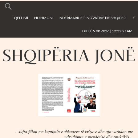
Skip to
main
QËLLIMI
NDIHMONI
NDËRMARRJET INOVATIVE NË SHQIPËRI
E
content
DJELË 9 08 2026 | 12:22:21AM
...lufta fillon me kuptimin e shkaqeve të krizave dhe ajo vazhdon me
ndryshimin e mendësisë dhe praktikës...