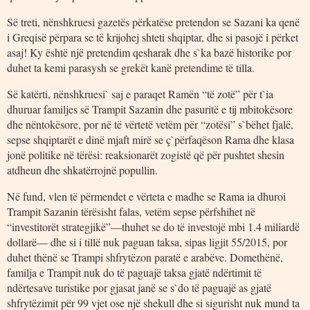
Së treti, nënshkruesi gazetës përkatëse pretendon se Sazani ka qenë
i Greqisë përpara se të krijohej shteti shqiptar, dhe si pasojë i përket
asaj! Ky është një pretendim qesharak dhe s`ka bazë historike por
duhet ta kemi parasysh se grekët kanë pretendime të tilla.
Së katërti, nënshkruesi` saj e paraqet Ramën “të zotë” për t`ia
dhuruar familjes së Trampit Sazanin dhe pasuritë e tij mbitokësore
dhe nëntokësore, por në të vërtetë vetëm për “zotësi” s`bëhet fjalë,
sepse shqiptarët e dinë mjaft mirë se ç`përfaqëson Rama dhe klasa
jonë politike në tërësi: reaksionarët zogistë që për pushtet shesin
atdheun dhe shkatërrojnë popullin.
Në fund, vlen të përmendet e vërteta e madhe se Rama ia dhuroi
Trampit Sazanin tërësisht falas, vetëm sepse përfshihet në
“investitorët strategjikë”—thuhet se do të investojë mbi 1.4 miliardë
dollarë— dhe si i tillë nuk paguan taksa, sipas ligjit 55/2015, por
duhet thënë se Trampi shfrytëzon paratë e arabëve. Domethënë,
familja e Trampit nuk do të paguajë taksa gjatë ndërtimit të
ndërtesave turistike por gjasat janë se s`do të paguajë as gjatë
shfrytëzimit për 99 vjet ose një shekull dhe si sigurisht nuk mund ta