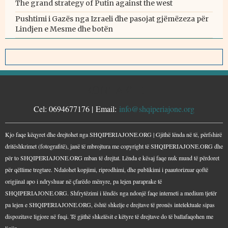
The grand strategy of Putin against the west
Pushtimi i Gazës nga Izraeli dhe pasojat gjëmëzeza për
Lindjen e Mesme dhe botën
KONTAKTE
Cel: 0694677176 | Email:
info@shqiperiajone.org
Kjo faqe këqyret dhe drejtohet nga SHQIPERIAJONE.ORG | Gjithë lënda në të, përfshirë
dritëshkrimet (fotografitë), janë të mbrojtura me copyright të SHQIPERIAJONE.ORG dhe
për to SHQIPERIAJONE.ORG mban të drejtat. Lënda e kësaj faqe nuk mund të përdoret
për qëllime tregtare. Ndalohet kopjimi, riprodhimi, dhe publikimi i paautorizuar qoftë
origjinal apo i ndryshuar në çfarëdo mënyre, pa lejen paraprake të
SHQIPERIAJONE.ORG. Shfrytëzimi i lëndës nga ndonjë faqe interneti a medium tjetër
pa lejen e SHQIPERIAJONE.ORG, është shkelje e drejtave të pronës intelektuale sipas
dispozitave ligjore në fuqi. Të gjithë shkelësit e këtyre të drejtave do të ballafaqohen me