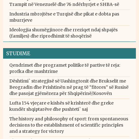
Trampit në Venezuelë dhe 76 ndërhyrjet e SHBA-së
Industria mbrojtëse e Turqisë dhe pikat e dobta pas
mburrjeve
Ideologjia shumëgjinore dhe rreziqet ndaj shpajës
(familjes) dhe riprodhimit të shoqërisë
STUDIME
Qendrimet dhe programet politike të partive të reja:
profka dhe mashtrime
Dështimi` strategjisë së Uashingtonit dhe Brukselit me
Beogradin dhe Prishtinën në prag të “fitores” së Rusisë
dhe pasojat gjëmëzeza për Shqipërinë/Kosovën
Lufta 154 vjeçare e kishës së krishterë dhe greke
kundër shqiptarëve dhe pushteti` saj
The history and philosophy of sport: from spontaneous
decisions to the establishment of scientific principles
and a strategy for victory