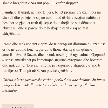
shijojë bregdetin e Sazanit populli` varfër shqiptar.
Familja e Trampit, në fjalë të tjera, bëhet pronare e Sazanit për një
shekull dhe pa lejen e saj ne nuk mund të shfrytëzojmë naftën që
besohet se gjendet rreth tij, sepse do të thojë ajo se i dëmtohet
“biznesi”, dhe si pasojë do të kërkojë pjesën e saj në rast
shfrytëzimi.
Rama dhe reaksionarët e tjerë, do ta paraqesin dhurimin e Sazanit se
është në dobinë tonë, sepse do të thonë ata, mjafton qënia e
amerikanëve në Sazan, dhe ne nuk rrezikojmë nga sulmet. Gjepura!
– sepse amerikanët po kërcënojnë sigurinë evropiane dhe botërore
dhe nuk do t`u “kërcasë” shumë për sigurinë e shqiptarëve apo të
familjes së Trampit në Sazan pas tre vjetësh…
Cilësia e lartë gazetareske kërkon përkushtim dhe dashuri. Ju lutem
ndajeni këtë artikull me të tjerë duke përdorur vjegzën/linkun
përkatëse
20 READS