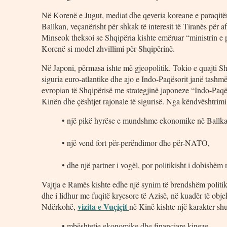
Në Korenë e Jugut, mediat dhe qeveria koreane e paraqitën
Ballkan, veçanërisht për shkak të interesit të Tiranës për a
Minseok theksoi se Shqipëria kishte emëruar “ministrin e pa
Korenë si model zhvillimi për Shqipërinë.
Në Japoni, përmasa ishte më gjeopolitik. Tokio e quajti 
siguria euro-atlantike dhe ajo e Indo-Paqësorit janë tash
evropian të Shqipërisë me strategjinë japoneze “Indo-Paqëso
Kinën dhe çështjet rajonale të sigurisë. Nga këndvështrimi
• një pikë hyrëse e mundshme ekonomike në Ballka
• një vend fort për-perëndimor dhe për-NATO,
• dhe një partner i vogël, por politikisht i dobishë
Vajtja e Ramës kishte edhe një synim të brendshëm politik
dhe i lidhur me fuqitë kryesore të Azisë, në kuadër të obje
vizita e Vuçiçit
Ndërkohë,
në Kinë kishte një karakter sh
• mbështetje ekonomike dhe financiare kineze,