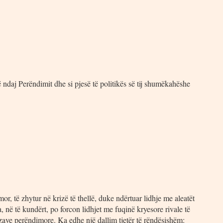
daj Perëndimit dhe si pjesë të politikës së tij shumëkahëshe
or, të zhytur në krizë të thellë, duke ndërtuar lidhje me aleatët
 në të kundërt, po forcon lidhjet me fuqinë kryesore rivale të
ve perëndimore. Ka edhe një dallim tjetër të rëndësishëm: