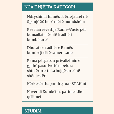
NGA E NJËJTA KATEGORI
Ndryshimi i klimës i bëri zjarret në
Spanjë 20 herë më të mundshëm
Pse marrëveshja Ramë–Vuçiç për
konsullatat është tradhëti
kombëtare?
Dhurata e radhës e Ramës
kundrejt elitës amerikane
Rama përparon privatizimin e
gjithë pasurive të mbetura
shtetërore: toka bujqësore ‘në
shënjestër’
Kërkesë e hapur drejtuar SPAK-ut
Kuvendi Kombëtar: parimet dhe
qëllimet
STUDIM