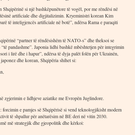
 Shqipërinë si një bashkëpunëtore të vogël, por me rëndësi në
ftësinë artificiale dhe digjitalizimin. Kryeministri korean Kim
rë të inteligjencës artificiale në botë”, ndërsa Rama e paraqiti
Shqipërinë “partner të rëndësishëm të NATO-s” dhe theksoi se
më “të pandashme”. Japonia lidhi bashkë mbështetjen për integrimin
ri i lirë dhe i hapur”, ndërsa të dyja palët folën për Ukrainën,
 japonez dhe korean, Shqipëria shihet si:
n,
m në zgjerimin e lidhjeve aziatike me Evropën Juglindore.
: forcimin e pamjes së Shqipërisë si vend teknologjikisht modern
ktivit të shpallur për anëtarësim në BE deri në vitin 2030.
umë më strategjik dhe gjeopolitik dhe kërkoi: