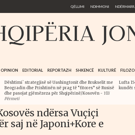
Skip to
QËLLIMI
NDIHMONI
NDËRMARRJ
main
content
OPINION
EDITORIAL
REPORTAZH
SHKENCË
KULTURË
FILOZO
Dështimi` strategjisë së Uashingtonit dhe Brukselit me
Lufta 15
Beogradin dhe Prishtinën në prag të “fitores” së Rusisë
kundër 
dhe pasojat gjëmëzeza për Shqipërinë/Kosovën
-
Ylli
Përmeti
Kosovës ndërsa Vuçiçi
ër saj në Japoni+Kore e