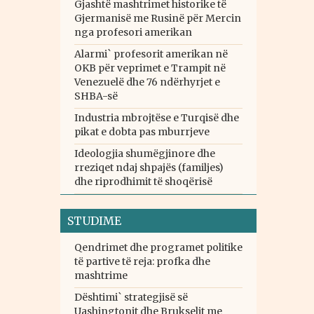
Gjashtë mashtrimet historike të
Gjermanisë me Rusinë për Mercin
nga profesori amerikan
Alarmi` profesorit amerikan në
OKB për veprimet e Trampit në
Venezuelë dhe 76 ndërhyrjet e
SHBA-së
Industria mbrojtëse e Turqisë dhe
pikat e dobta pas mburrjeve
Ideologjia shumëgjinore dhe
rreziqet ndaj shpajës (familjes)
dhe riprodhimit të shoqërisë
STUDIME
Qendrimet dhe programet politike
të partive të reja: profka dhe
mashtrime
Dështimi` strategjisë së
Uashingtonit dhe Brukselit me