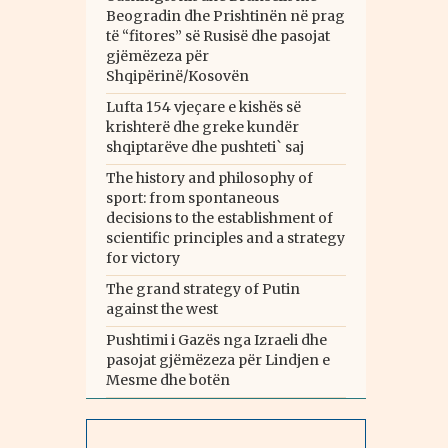
Beogradin dhe Prishtinën në prag
të “fitores” së Rusisë dhe pasojat
gjëmëzeza për
Shqipërinë/Kosovën
Lufta 154 vjeçare e kishës së
krishterë dhe greke kundër
shqiptarëve dhe pushteti` saj
The history and philosophy of
sport: from spontaneous
decisions to the establishment of
scientific principles and a strategy
for victory
The grand strategy of Putin
against the west
Pushtimi i Gazës nga Izraeli dhe
pasojat gjëmëzeza për Lindjen e
Mesme dhe botën