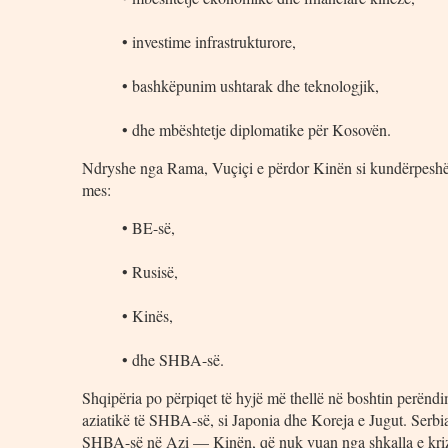
• investime infrastrukturore,
• bashkëpunim ushtarak dhe teknologjik,
• dhe mbështetje diplomatike për Kosovën.
Ndryshe nga Rama, Vuçiçi e përdor Kinën si kundërpeshë n
mes:
• BE-së,
• Rusisë,
• Kinës,
• dhe SHBA-së.
Shqipëria po përpiqet të hyjë më thellë në boshtin perëndim
aziatikë të SHBA-së, si Japonia dhe Koreja e Jugut. Serbia,
SHBA-së në Azi — Kinën, që nuk vuan nga shkalla e kriza