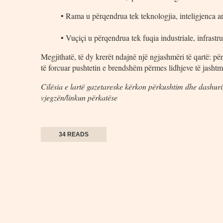
• Rama u përqendrua tek teknologjia, inteligjenca ar
• Vuçiçi u përqendrua tek fuqia industriale, infrastr
Megjithatë, të dy krerët ndajnë një ngjashmëri të qartë: pë
të forcuar pushtetin e brendshëm përmes lidhjeve të jashtm
Cilësia e lartë gazetareske kërkon përkushtim dhe dashuri.
vjegzën/linkun përkatëse
34 READS