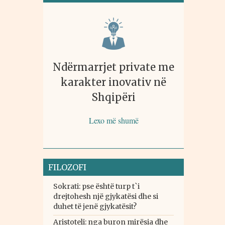
Ndërmarrjet private me
karakter inovativ në
Shqipëri
Lexo më shumë
FILOZOFI
Sokrati: pse është turp t`i
drejtohesh një gjykatësi dhe si
duhet të jenë gjykatësit?
Aristoteli: nga buron mirësia dhe