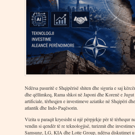
Ndërsa pasuritë e Shqipërisë shiten dhe siguria e saj kërcë
dhe qëllimkeq, Rama shkoi në Japoni dhe Korenë e Jugut ku
artificiale, tërheqjen e investimeve aziatike në Shqipëri dh
atlantik dhe Indo-Paqësorin.
Vizita u paraqit kryesisht si një përpjekje për të tërhequr 
vendin si qendër të re teknologjisë, turizmit dhe investim
Samsung, LG, KIA dhe Lotte Group, ndërsa diskutimet u për