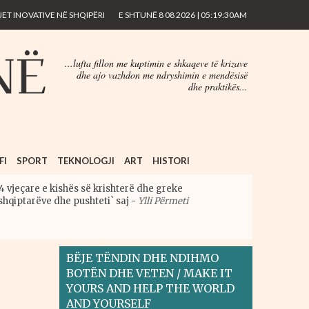
ET INOVATIVE NË SHQIPËRI
E SHTUNË 8 08 2026 | 05:19:30AM
...lufta fillon me kuptimin e shkaqeve të krizave
dhe ajo vazhdon me ndryshimin e mendësisë
dhe praktikës...
FI
SPORT
TEKNOLOGJI
ART
HISTORI
4 vjeçare e kishës së krishterë dhe greke
shqiptarëve dhe pushteti` saj
-
Ylli Përmeti
BËJE TËNDIN DHE NDIHMO
BOTËN DHE VETEN / MAKE IT
YOURS AND HELP THE WORLD
AND YOURSELF