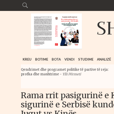
KREU
BOTIME
BOTA
VENDI
STUDIME
ANALIZË
Qendrimet dhe programet politike të partive të reja:
profka dhe mashtrime
-
Ylli Përmeti
Rama rrit pasigurinë e 
sigurinë e Serbisë kund
Jugut vs Kinës