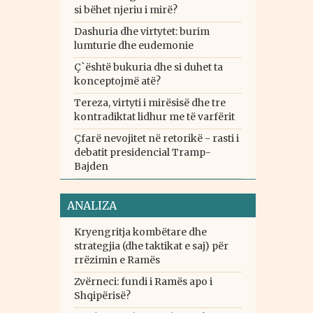
si bëhet njeriu i mirë?
Dashuria dhe virtytet: burim
lumturie dhe eudemonie
Ç`është bukuria dhe si duhet ta
konceptojmë atë?
Tereza, virtyti i mirësisë dhe tre
kontradiktat lidhur me të varfërit
Çfarë nevojitet në retorikë - rasti i
debatit presidencial Tramp-
Bajden
ANALIZA
Kryengritja kombëtare dhe
strategjia (dhe taktikat e saj) për
rrëzimin e Ramës
Zvërneci: fundi i Ramës apo i
Shqipërisë?