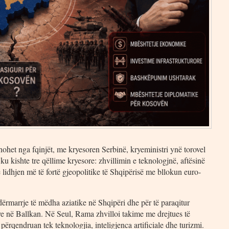
nohet nga fqinjët, me kryesoren Serbinë, kryeministri ynë torovel
 kishte tre qëllime kryesore: zhvillimin e teknologjnë, aftësinë
e lidhjen më të fortë gjeopolitike të Shqipërisë me bllokun euro-
ndërmarrje të mëdha aziatike në Shqipëri dhe për të paraqitur
eve në Ballkan. Në Seul, Rama zhvilloi takime me drejtues të
qendruan tek teknologjia, inteligjenca artificiale dhe turizmi.