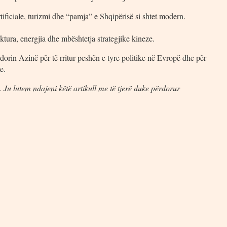
tificiale, turizmi dhe “pamja” e Shqipërisë si shtet modern.
uktura, energjia dhe mbështetja strategjike kineze.
rdorin Azinë për të rritur peshën e tyre politike në Evropë dhe për
e.
 Ju lutem ndajeni këtë artikull me të tjerë duke përdorur