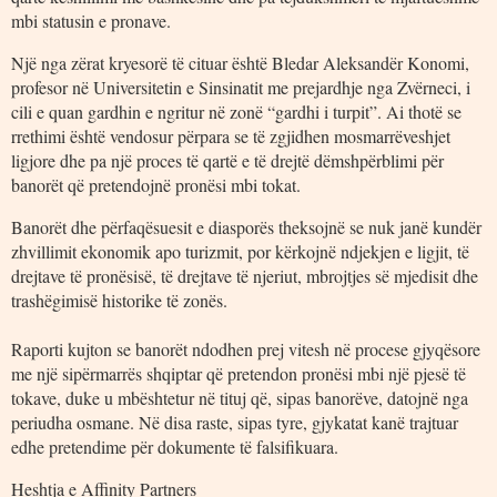
mbi statusin e pronave.
Një nga zërat kryesorë të cituar është Bledar Aleksandër Konomi,
profesor në Universitetin e Sinsinatit me prejardhje nga Zvërneci, i
cili e quan gardhin e ngritur në zonë “gardhi i turpit”. Ai thotë se
rrethimi është vendosur përpara se të zgjidhen mosmarrëveshjet
ligjore dhe pa një proces të qartë e të drejtë dëmshpërblimi për
banorët që pretendojnë pronësi mbi tokat.
Banorët dhe përfaqësuesit e diasporës theksojnë se nuk janë kundër
zhvillimit ekonomik apo turizmit, por kërkojnë ndjekjen e ligjit, të
drejtave të pronësisë, të drejtave të njeriut, mbrojtjes së mjedisit dhe
trashëgimisë historike të zonës.
Raporti kujton se banorët ndodhen prej vitesh në procese gjyqësore
me një sipërmarrës shqiptar që pretendon pronësi mbi një pjesë të
tokave, duke u mbështetur në tituj që, sipas banorëve, datojnë nga
periudha osmane. Në disa raste, sipas tyre, gjykatat kanë trajtuar
edhe pretendime për dokumente të falsifikuara.
Heshtja e Affinity Partners