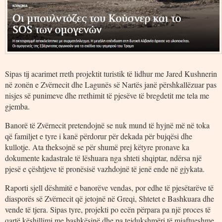
Sipas tij acarimet rreth projektit turistik të lidhur me Jared Kushnerin
në zonën e Zvërnecit dhe Lagunës së Nartës janë përshkallëzuar pas
nisjes së punimeve dhe rrethimit të pjesëve të bregdetit me tela me
gjemba.
Banorë të Zvërnecit pretendojnë se nuk mund të hyjnë më në toka
që familjet e tyre i kanë përdorur për dekada për bujqësi dhe
kullotje. Ata theksojnë se për shumë prej këtyre pronave ka
dokumente kadastrale të lëshuara nga shteti shqiptar, ndërsa një
pjesë e çështjeve të pronësisë vazhdojnë të jenë ende në gjykata.
Raporti sjell dëshmitë e banorëve vendas, por edhe të pjesëtarëve të
diasporës së Zvërnecit që jetojnë në Greqi, Shtetet e Bashkuara dhe
vende të tjera. Sipas tyre, projekti po ecën përpara pa një proces të
qartë këshillimi me bashkësinë dhe pa tejdukshmëri të mjaftueshme