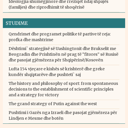
Ideologjia shumëgjinore dhe rreziqet ndaj shpajës
(familjes) dhe riprodhimit të shoqërisë
STUDIME
Qendrimet dhe programet politike të partive të reja:
profka dhe mashtrime
Dështimi` strategjisë së Uashingtonit dhe Brukselit me
Beogradin dhe Prishtinën në prag të “fitores” së Rusisë
dhe pasojat gjëmëzeza për Shqipërinë/Kosovën
Lufta 154 vjeçare e kishës së krishterë dhe greke
kundër shqiptarëve dhe pushteti` saj
The history and philosophy of sport: from spontaneous
decisions to the establishment of scientific principles
and a strategy for victory
The grand strategy of Putin against the west
Pushtimi i Gazës nga Izraeli dhe pasojat gjëmëzeza për
Lindjen e Mesme dhe botën