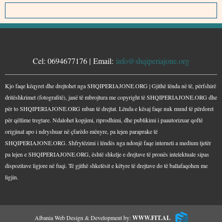
KONTAKTE
Cel: 0694677176 | Email:
info@shqiperiajone.org
Kjo faqe këqyret dhe drejtohet nga SHQIPERIAJONE.ORG | Gjithë lënda në të, përfshirë
dritëshkrimet (fotografitë), janë të mbrojtura me copyright të SHQIPERIAJONE.ORG dhe
për to SHQIPERIAJONE.ORG mban të drejtat. Lënda e kësaj faqe nuk mund të përdoret
për qëllime tregtare. Ndalohet kopjimi, riprodhimi, dhe publikimi i paautorizuar qoftë
origjinal apo i ndryshuar në çfarëdo mënyre, pa lejen paraprake të
SHQIPERIAJONE.ORG. Shfrytëzimi i lëndës nga ndonjë faqe interneti a medium tjetër
pa lejen e SHQIPERIAJONE.ORG, është shkelje e drejtave të pronës intelektuale sipas
dispozitave ligjore në fuqi. Të gjithë shkelësit e këtyre të drejtave do të ballafaqohen me
ligjin.
Albania Web Design & Development by:
WWW.FIT.AL