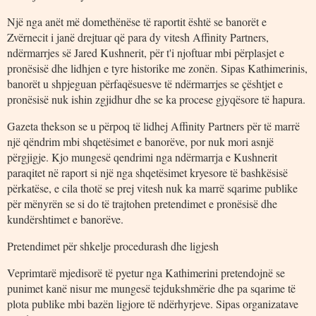
Një nga anët më domethënëse të raportit është se banorët e
Zvërnecit i janë drejtuar që para dy vitesh Affinity Partners,
ndërmarrjes së Jared Kushnerit, për t'i njoftuar mbi përplasjet e
pronësisë dhe lidhjen e tyre historike me zonën. Sipas Kathimerinis,
banorët u shpjeguan përfaqësuesve të ndërmarrjes se çështjet e
pronësisë nuk ishin zgjidhur dhe se ka procese gjyqësore të hapura.
Gazeta thekson se u përpoq të lidhej Affinity Partners për të marrë
një qëndrim mbi shqetësimet e banorëve, por nuk mori asnjë
përgjigje. Kjo mungesë qendrimi nga ndërmarrja e Kushnerit
paraqitet në raport si një nga shqetësimet kryesore të bashkësisë
përkatëse, e cila thotë se prej vitesh nuk ka marrë sqarime publike
për mënyrën se si do të trajtohen pretendimet e pronësisë dhe
kundërshtimet e banorëve.
Pretendimet për shkelje procedurash dhe ligjesh
Veprimtarë mjedisorë të pyetur nga Kathimerini pretendojnë se
punimet kanë nisur me mungesë tejdukshmërie dhe pa sqarime të
plota publike mbi bazën ligjore të ndërhyrjeve. Sipas organizatave