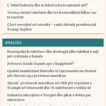
Ç`është bukuria dhe si duhet ta konceptojmë atë?
Tereza, virtyti i mirësisë dhe tre kontradiktat lidhur me
të varfërit
Çfarë nevojitet në retorikë - rasti i debatit presidencial
Tramp-Bajden
ANALIZA
Kryengritja kombëtare dhe strategjia (dhe taktikat e saj)
për rrëzimin e Ramës
Zvërneci: fundi i Ramës apo i Shqipërisë?
Gjashtë mashtrimet historike të Gjermanisë me Rusinë
për Mercin nga profesori amerikan
Alarmi` profesorit amerikan në OKB për veprimet e
Trampit në Venezuelë dhe 76 ndërhyrjet e SHBA-së
Industria mbrojtëse e Turqisë dhe pikat e dobta pas
mburrjeve