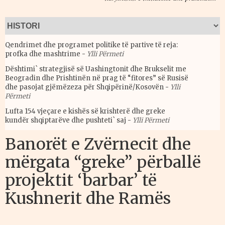
Qendrimet dhe programet politike të partive të reja:
profka dhe mashtrime
-
Ylli Përmeti
Dështimi` strategjisë së Uashingtonit dhe Brukselit me
Beogradin dhe Prishtinën në prag të “fitores” së Rusisë
dhe pasojat gjëmëzeza për Shqipërinë/Kosovën
-
Ylli
Përmeti
Lufta 154 vjeçare e kishës së krishterë dhe greke
kundër shqiptarëve dhe pushteti` saj
-
Ylli Përmeti
Banorët e Zvërnecit dhe
mërgata “greke” përballë
projektit ‘barbar’ të
Kushnerit dhe Ramës