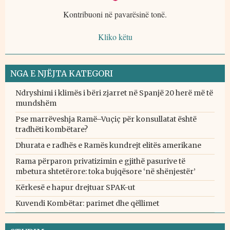
Kontribuoni në pavarësinë tonë.
Kliko këtu
NGA E NJËJTA KATEGORI
Ndryshimi i klimës i bëri zjarret në Spanjë 20 herë më të
mundshëm
Pse marrëveshja Ramë–Vuçiç për konsullatat është
tradhëti kombëtare?
Dhurata e radhës e Ramës kundrejt elitës amerikane
Rama përparon privatizimin e gjithë pasurive të
mbetura shtetërore: toka bujqësore ‘në shënjestër’
Kërkesë e hapur drejtuar SPAK-ut
Kuvendi Kombëtar: parimet dhe qëllimet