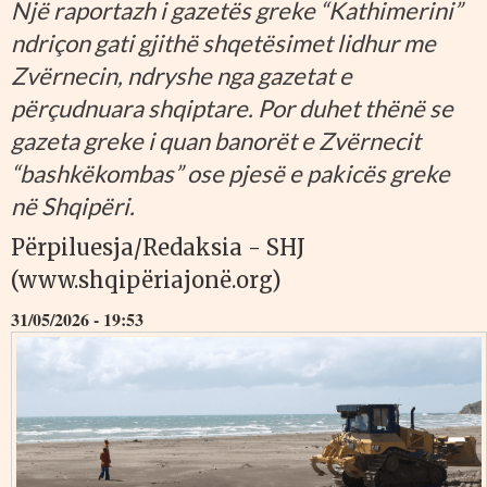
Një raportazh i gazetës greke “Kathimerini”
ndriçon gati gjithë shqetësimet lidhur me
Zvërnecin, ndryshe nga gazetat e
përçudnuara shqiptare. Por duhet thënë se
gazeta greke i quan banorët e Zvërnecit
“bashkëkombas” ose pjesë e pakicës greke
në Shqipëri.
Përpiluesja/Redaksia - SHJ
(www.shqipëriajonë.org)
31/05/2026 - 19:53