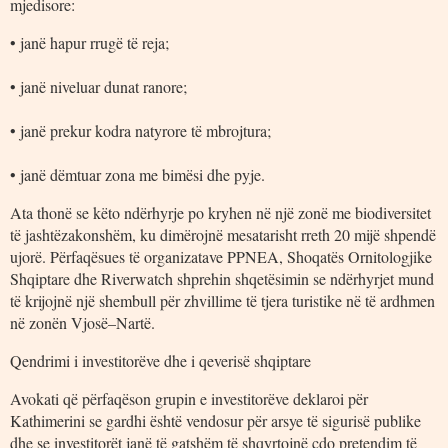
mjedisore:
• janë hapur rrugë të reja;
• janë niveluar dunat ranore;
• janë prekur kodra natyrore të mbrojtura;
• janë dëmtuar zona me bimësi dhe pyje.
Ata thonë se këto ndërhyrje po kryhen në një zonë me biodiversitet
të jashtëzakonshëm, ku dimërojnë mesatarisht rreth 20 mijë shpendë
ujorë. Përfaqësues të organizatave PPNEA, Shoqatës Ornitologjike
Shqiptare dhe Riverwatch shprehin shqetësimin se ndërhyrjet mund
të krijojnë një shembull për zhvillime të tjera turistike në të ardhmen
në zonën Vjosë–Nartë.
Qendrimi i investitorëve dhe i qeverisë shqiptare
Avokati që përfaqëson grupin e investitorëve deklaroi për
Kathimerini se gardhi është vendosur për arsye të sigurisë publike
dhe se investitorët janë të gatshëm të shqyrtojnë çdo pretendim të