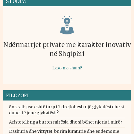
STUDIM
Ndërmarrjet private me karakter inovativ
në Shqipëri
Lexo më shumë
FILOZOFI
Sokrati: pse është turp t`i drejtohesh një gjykatësi dhe si
duhet të jenë gjykatësit?
Aristoteli: nga buron mirësia dhe si bëhet njeriu i mirë?
Dashuria dhe virtytet: burim lumturie dhe eudemonie