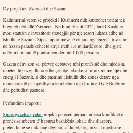
Dy projektet: Zvërneci dhe Sazani
Kathimerini vëren se projekti i Kushnerit nuk kufizohet vetëm tek
bregdeti përballë Zvërnecit. Në fund të vitit 2024, Jared Kushner
mori statusin e investitorit strategjik për një resort luksoz edhe në
ishullin e Sazanit. Sipas raportimeve të cituara nga gazeta, investimi
në Sazan parashikohet të arrijë rreth 1.4 miliardë euro; dhe gjatë
ndërtimit mund të punësohen deri në 1.000 persona.
Gazeta nënvizon se, përveç debateve mbi pronësinë dhe mjedisin,
mbeten të pazgjidhura edhe çështje teknike si furnizimi me ujë dhe
energji i Sazanit, si dhe pastrimi i ishullit dhe zonës detare nga
municione të pashpërthyera të mbetura nga Lufta e Dytë Botërore
dhe periudhat pasuese.
Përfundimi i raportit
Sipas gazetës greke
projekti po ecën përpara ndërsa konfliktet e
pronësisë mbeten të hapura; bashkësia lokale dhe diaspora
pretendojnë se nuk janë dëgjuar sa duhet; organizatat mjedisore