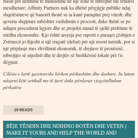
flasin për dëmtime të mundshme në një zonë të mbrojtur me rëndësi
mesdhetare; Affinity Partners nuk ka dhënë përgjigje publike ndaj
shqetësimeve që banorët thonë se ia kanë paraqitur prej vitesh; dhe
qeveria shqiptare mbështet vazhdimin e procesit, duke thënë se po
ndiqen procedurat ligjore dhe se projekti mund të sjellë përfitime të
mëdha ekonomike. Kjo është arsyeja pse raporti e paraqet çështjen e
Zvërnecit jo thjesht si një rragatë (debat) për një resort turistik, por si
një përplasje mes zhvillimit ekonomik, të drejtave të pronësisë,
mbrojtjes së mjedisit dhe të drejtës së bashkësisë lokale për t'u
dëgjuar.
Cilësia e lartë gazetareske kërkon përkushtim dhe dashuri. Ju lutem
ndajeni këtë artikull me të tjerë duke përdorur vjegzën/linkun
përkatëse
29 READS
BËJE TËNDIN DHE NDIHMO BOTËN DHE VETEN /
MAKE IT YOURS AND HELP THE WORLD AND