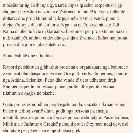
mbështetur ligjërisht nga qytetarët. Sipas tij është respektuar ligji
shqiptar; investimi në zonën e Zvërnecit mund të kalojë 4 miliardë
dollarë; dhe projekti mund të krijojë mbi 10 mijë vende pune të
drejtëpërdrejta dhe të tërthorta. Nga ana tjetër, kryeministri Edi
Rama citohet të ketë deklaruar se bisedimet për projektin në Sazan
nuk kanë përfunduar ende; dhe çështja e Zvërnecit lidhet me prona
private dhe jo me tokë shtetërore.
Kundërshtitë dhe ndodhitë
Raporti përshkruan gjithashtu protestat e organizuara nga banorët e
Zvërnecit dhe diaspora e tyre në Greqi. Sipas Kathimerinis, banorë
nga Athina, Selaniku, Patra dhe vende të tjera udhëtuan drejt
Shqipërisë për të protestuar pranë gardhit dhe për të kërkuar
rikthimin e qasjes në plazhe.
Gjatë protestës ndodhën përplasje të rënda. Gazeta shkruan se një
banor u tërhoq zvarrë dhe u godit nga persona pa shenja
identifikuese, në praninë e forcave policore shqiptare. Pas ndodhisë,
Ministria e Jashtme e Greqisë paraqiti protestë zyrtare ndaj qeverisë
shqiptare për plagosjen e një shtetasi grek.