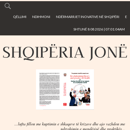
Skip to
main
QËLLIMI
NDIHMONI
NDËRMARRJET INOVATIVE NË SHQIPËRI
E
content
SHTUNË 8 08 2026 | 07:01:04AM
...lufta fillon me kuptimin e shkaqeve të krizave dhe ajo vazhdon me
ndryshimin e mendësisë dhe praktikës...