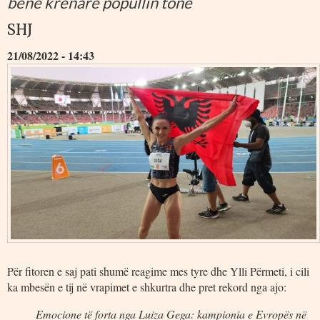
bënë krenarë popullin tonë
SHJ
21/08/2022 - 14:43
Për fitoren e saj pati shumë reagime mes tyre dhe Ylli Përmeti, i cili
ka mbesën e tij në vrapimet e shkurtra dhe pret rekord nga ajo:
Emocione të forta nga Luiza Gega: kampionia e Evropës në