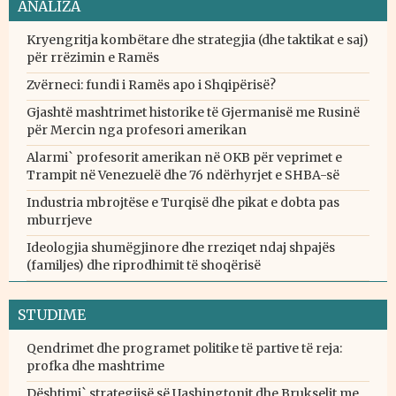
ANALIZA
Kryengritja kombëtare dhe strategjia (dhe taktikat e saj)
për rrëzimin e Ramës
Zvërneci: fundi i Ramës apo i Shqipërisë?
Gjashtë mashtrimet historike të Gjermanisë me Rusinë
për Mercin nga profesori amerikan
Alarmi` profesorit amerikan në OKB për veprimet e
Trampit në Venezuelë dhe 76 ndërhyrjet e SHBA-së
Industria mbrojtëse e Turqisë dhe pikat e dobta pas
mburrjeve
Ideologjia shumëgjinore dhe rreziqet ndaj shpajës
(familjes) dhe riprodhimit të shoqërisë
STUDIME
Qendrimet dhe programet politike të partive të reja:
profka dhe mashtrime
Dështimi` strategjisë së Uashingtonit dhe Brukselit me