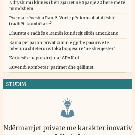
Ndryshimi i klimës i bëri zjarret në Spanjë 20 herë më të
mundshëm
Pse marrëveshja Ramë–Vuçiç për konsullatat është
tradhëti kombëtare?
Dhurata e radhës e Ramës kundrejt elitës amerikane
Rama përparon privatizimin e gjithë pasurive të
mbetura shtetërore: toka bujqësore ‘në shënjestër’
Kërkesë e hapur drejtuar SPAK-ut
Kuvendi Kombëtar: parimet dhe qëllimet
STUDIM
Ndërmarrjet private me karakter inovativ