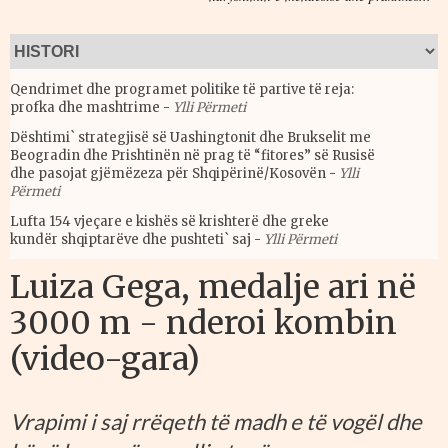
Qendrimet dhe programet politike të partive të reja:
profka dhe mashtrime
-
Ylli Përmeti
Dështimi` strategjisë së Uashingtonit dhe Brukselit me
Beogradin dhe Prishtinën në prag të “fitores” së Rusisë
dhe pasojat gjëmëzeza për Shqipërinë/Kosovën
-
Ylli
Përmeti
Lufta 154 vjeçare e kishës së krishterë dhe greke
kundër shqiptarëve dhe pushteti` saj
-
Ylli Përmeti
Luiza Gega, medalje ari në
3000 m - nderoi kombin
(video-gara)
Vrapimi i saj rrëqeth të madh e të vogël dhe