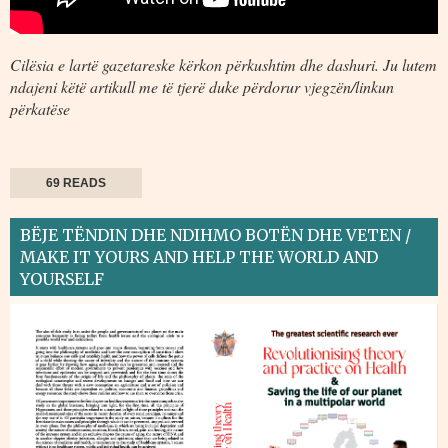
Cilësia e lartë gazetareske kërkon përkushtim dhe dashuri. Ju lutem
ndajeni këtë artikull me të tjerë duke përdorur vjegzën/linkun
përkatëse
69 READS
BËJE TËNDIN DHE NDIHMO BOTËN DHE VETEN /
MAKE IT YOURS AND HELP THE WORLD AND
YOURSELF