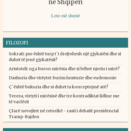
në Shqipëri
Lexo më shumë
FILOZOFI
Sokrati: pse është turp t`i drejtohesh një gjykatësi dhe si
duhet të jenë gjykatësit?
Aristoteli: nga buron mirësia dhe si bëhet njeriu i mirë?
Dashuria dhe virtytet: burim lumturie dhe eudemonie
Ç`është bukuria dhe si duhet ta konceptojmë atë?
Tereza, virtyti i mirësisë dhe tre kontradiktat lidhur me
të varfërit
Çfarë nevojitet në retorikë - rasti i debatit presidencial
Tramp-Bajden