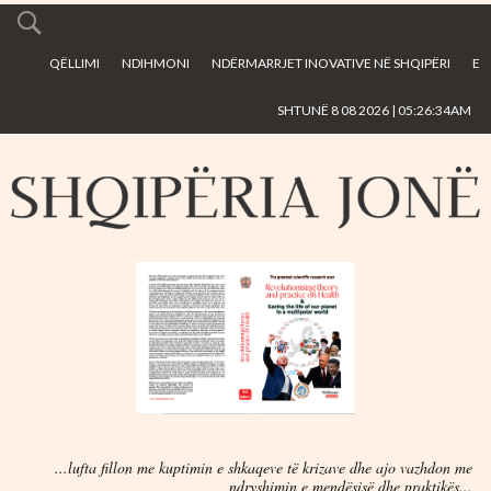
Skip to
main
QËLLIMI
NDIHMONI
NDËRMARRJET INOVATIVE NË SHQIPËRI
E
content
SHTUNË 8 08 2026 | 05:26:34AM
...lufta fillon me kuptimin e shkaqeve të krizave dhe ajo vazhdon me
ndryshimin e mendësisë dhe praktikës...