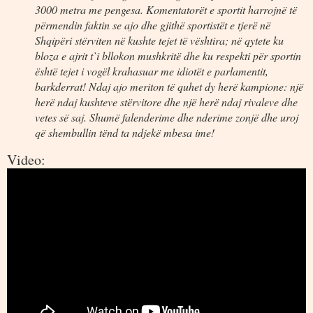
3000 metra me pengesa. Komentatorët e sportit harrojnë të
përmendin faktin se ajo dhe gjithë sportistët e tjerë në
Shqipëri stërviten në kushte tejet të vështira; në qytete ku
bloza e ajrit t`i bllokon mushkritë dhe ku respekti për sportin
është tejet i vogël krahasuar me idiotët e parlamentit,
barkderrat! Ndaj ajo meriton të quhet dy herë kampione: një
herë ndaj kushteve stërvitore dhe një herë ndaj rivaleve dhe
vetes së saj. Shumë falenderime dhe nderime zonjë dhe uroj
që shembullin tënd ta ndjekë mbesa ime!
Video: