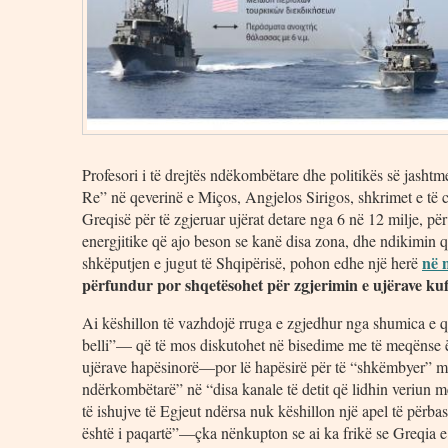
Profesori i të drejtës ndëkombëtare dhe politikës së jasht
Re” në qeverinë e Miços, Angjelos Sirigos, shkrimet e të ci
Greqisë për të zgjeruar ujërat detare nga 6 në 12 milje, pë
energjitike që ajo beson se kanë disa zona, dhe ndikimin q
në 
shkëputjen e jugut të Shqipërisë, pohon edhe një herë
përfundur por shqetësohet për zgjerimin e ujërave ku
Ai këshillon të vazhdojë rruga e zgjedhur nga shumica e 
belli”— që të mos diskutohet në bisedime me të meqënse ë
ujërave hapësinorë—por lë hapësirë për të “shkëmbyer” me 
ndërkombëtarë” në “disa kanale të detit që lidhin veriun 
të ishujve të Egjeut ndërsa nuk këshillon një apel të për
është i paqartë”—çka nënkupton se ai ka frikë se Greqia 