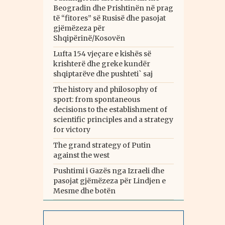
Beogradin dhe Prishtinën në prag
të “fitores” së Rusisë dhe pasojat
gjëmëzeza për
Shqipërinë/Kosovën
Lufta 154 vjeçare e kishës së
krishterë dhe greke kundër
shqiptarëve dhe pushteti` saj
The history and philosophy of
sport: from spontaneous
decisions to the establishment of
scientific principles and a strategy
for victory
The grand strategy of Putin
against the west
Pushtimi i Gazës nga Izraeli dhe
pasojat gjëmëzeza për Lindjen e
Mesme dhe botën