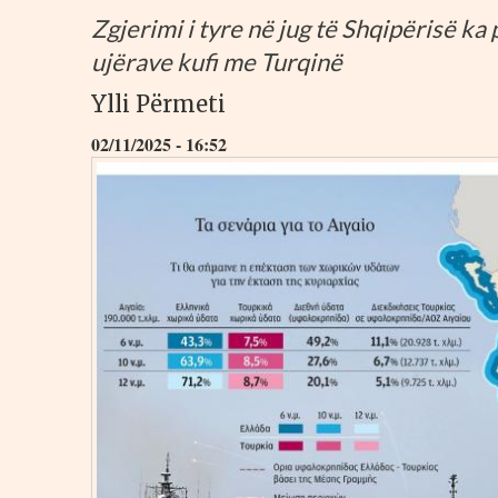
Zgjerimi i tyre në jug të Shqipërisë k
ujërave kufi me Turqinë
Ylli Përmeti
02/11/2025 - 16:52