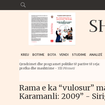
KREU
BOTIME
BOTA
VENDI
STUDIME
ANALIZË
Qendrimet dhe programet politike të partive të reja:
profka dhe mashtrime
-
Ylli Përmeti
Rama e ka “vulosur” ma
Karamanli: 2009” - Sir