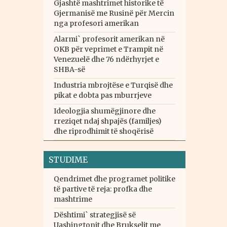
Gjashtë mashtrimet historike të
Gjermanisë me Rusinë për Mercin
nga profesori amerikan
Alarmi` profesorit amerikan në
OKB për veprimet e Trampit në
Venezuelë dhe 76 ndërhyrjet e
SHBA-së
Industria mbrojtëse e Turqisë dhe
pikat e dobta pas mburrjeve
Ideologjia shumëgjinore dhe
rreziqet ndaj shpajës (familjes)
dhe riprodhimit të shoqërisë
STUDIME
Qendrimet dhe programet politike
të partive të reja: profka dhe
mashtrime
Dështimi` strategjisë së
Uashingtonit dhe Brukselit me