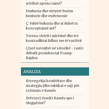
si bëhet njeriu i mirë?
Dashuria dhe virtytet: burim
lumturie dhe eudemonie
Ç`është bukuria dhe si duhet ta
konceptojmë atë?
Tereza, virtyti i mirësisë dhe tre
kontradiktat lidhur me të varfërit
Çfarë nevojitet në retorikë - rasti i
debatit presidencial Tramp-
Bajden
ANALIZA
Kryengritja kombëtare dhe
strategjia (dhe taktikat e saj) për
rrëzimin e Ramës
Zvërneci: fundi i Ramës apo i
Shqipërisë?