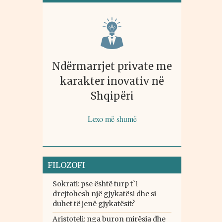
Ndërmarrjet private me
karakter inovativ në
Shqipëri
Lexo më shumë
FILOZOFI
Sokrati: pse është turp t`i
drejtohesh një gjykatësi dhe si
duhet të jenë gjykatësit?
Aristoteli: nga buron mirësia dhe