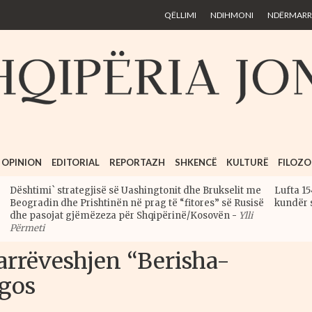
Skip to
QËLLIMI
NDIHMONI
NDËRMARRJ
main
content
OPINION
EDITORIAL
REPORTAZH
SHKENCË
KULTURË
FILOZO
Dështimi` strategjisë së Uashingtonit dhe Brukselit me
Lufta 15
Beogradin dhe Prishtinën në prag të “fitores” së Rusisë
kundër 
dhe pasojat gjëmëzeza për Shqipërinë/Kosovën
-
Ylli
Përmeti
rrëveshjen “Berisha-
igos