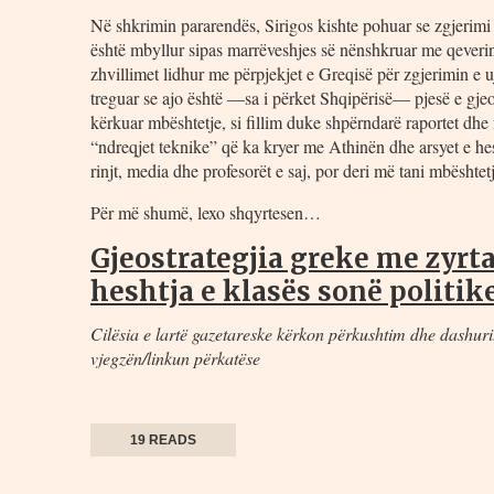
Në shkrimin pararendës, Sirigos kishte pohuar se zgjerimi i
është mbyllur sipas marrëveshjes së nënshkruar me qeverin
zhvillimet lidhur me përpjekjet e Greqisë për zgjerimin e
treguar se ajo është —sa i përket Shqipërisë— pjesë e gjeo
kërkuar mbështetje, si fillim duke shpërndarë raportet dh
“ndreqjet teknike” që ka kryer me Athinën dhe arsyet e hesht
rinjt, media dhe profesorët e saj, por deri më tani mbësht
Për më shumë, lexo shqyrtesen…
Gjeostrategjia greke me zyrta
heshtja e klasës sonë poli
Cilësia e lartë gazetareske kërkon përkushtim dhe dashuri.
vjegzën/linkun përkatëse
19 READS