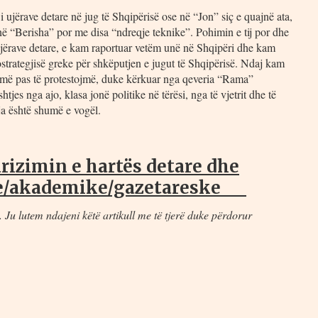
 ujërave detare në jug të Shqipërisë ose në “Jon” siç e quajnë ata,
ë “Berisha” por me disa “ndreqje teknike”. Pohimin e tij por dhe
 ujërave detare, e kam raportuar vetëm unë në Shqipëri dhe kam
strategjisë greke për shkëputjen e jugut të Shqipërisë. Ndaj kam
e më pas të protestojmë, duke kërkuar nga qeveria “Rama”
jes nga ajo, klasa jonë politike në tërësi, nga të vjetrit dhe të
etja është shumë e vogël.
rizimin e hartës detare dhe
tike/akademike/gazetareske
 Ju lutem ndajeni këtë artikull me të tjerë duke përdorur