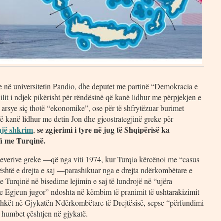
me në universitetin Pandio, dhe deputet me partinë “Demokracia e
lit i ndjek pikërisht për rëndësinë që kanë lidhur me përpjekjen e
r arsye siç thotë “ekonomike”, ose për të shfrytëzuar burimet
ë kanë lidhur me detin Jon dhe gjeostrategjinë greke për
një shkrim
se zgjerimi i tyre në jug të Shqipërisë ka
,
fi me Turqinë.
qeverive greke —që nga viti 1974, kur Turqia kërcënoi me “casus
shtë e drejta e saj —parashikuar nga e drejta ndërkombëtare e
Turqinë në bisedime lejimin e saj të lundrojë në “ujëra
me Egjeun jugor” ndoshta në këmbim të pranimit të ushtarakizimit
bashkët në Gjykatën Ndërkombëtare të Drejtësisë, sepse “përfundimi
e humbet çështjen në gjykatë.