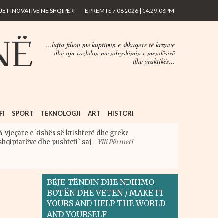
ET INOVATIVE NË SHQIPËRI
E PREMTE 7 08 2026 | 04:29:08PM
...lufta fillon me kuptimin e shkaqeve të krizave
dhe ajo vazhdon me ndryshimin e mendësisë
dhe praktikës...
FI
SPORT
TEKNOLOGJI
ART
HISTORI
4 vjeçare e kishës së krishterë dhe greke
shqiptarëve dhe pushteti` saj
-
Ylli Përmeti
BËJE TËNDIN DHE NDIHMO
BOTËN DHE VETEN / MAKE IT
YOURS AND HELP THE WORLD
AND YOURSELF