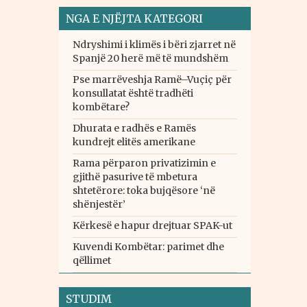
NGA E NJËJTA KATEGORI
Ndryshimi i klimës i bëri zjarret në
Spanjë 20 herë më të mundshëm
Pse marrëveshja Ramë–Vuçiç për
konsullatat është tradhëti
kombëtare?
Dhurata e radhës e Ramës
kundrejt elitës amerikane
Rama përparon privatizimin e
gjithë pasurive të mbetura
shtetërore: toka bujqësore ‘në
shënjestër’
Kërkesë e hapur drejtuar SPAK-ut
Kuvendi Kombëtar: parimet dhe
qëllimet
STUDIM