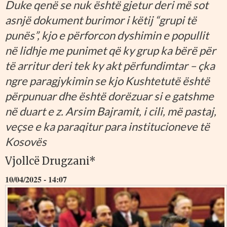
Duke qenë se nuk është gjetur deri më sot
asnjë dokument burimor i këtij “grupi të
punës”, kjo e përforcon dyshimin e popullit
në lidhje me punimet që ky grup ka bërë për
të arritur deri tek ky akt përfundimtar – çka
ngre paragjykimin se kjo Kushtetutë është
përpunuar dhe është dorëzuar si e gatshme
në duart e z. Arsim Bajramit, i cili, më pastaj,
veçse e ka paraqitur para institucioneve të
Kosovës
Vjollcë Drugzani*
10/04/2025 - 14:07