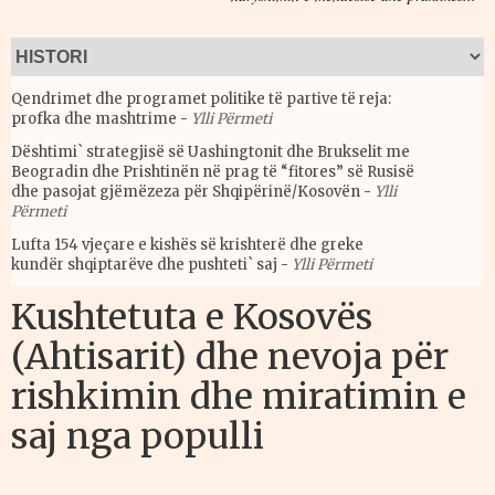
Qendrimet dhe programet politike të partive të reja:
profka dhe mashtrime
-
Ylli Përmeti
Dështimi` strategjisë së Uashingtonit dhe Brukselit me
Beogradin dhe Prishtinën në prag të “fitores” së Rusisë
dhe pasojat gjëmëzeza për Shqipërinë/Kosovën
-
Ylli
Përmeti
Lufta 154 vjeçare e kishës së krishterë dhe greke
kundër shqiptarëve dhe pushteti` saj
-
Ylli Përmeti
Kushtetuta e Kosovës
(Ahtisarit) dhe nevoja për
rishkimin dhe miratimin e
saj nga populli