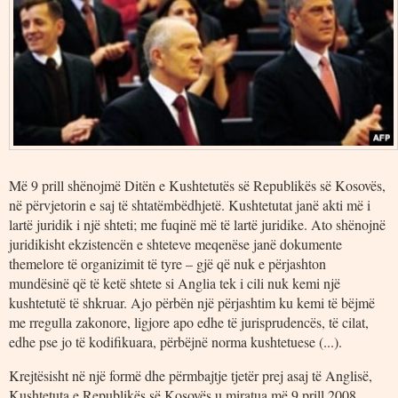
Më 9 prill shënojmë Ditën e Kushtetutës së Republikës së Kosovës,
në përvjetorin e saj të shtatëmbëdhjetë. Kushtetutat janë akti më i
lartë juridik i një shteti; me fuqinë më të lartë juridike. Ato shënojnë
juridikisht ekzistencën e shteteve meqenëse janë dokumente
themelore të organizimit të tyre – gjë që nuk e përjashton
mundësinë që të ketë shtete si Anglia tek i cili nuk kemi një
kushtetutë të shkruar. Ajo përbën një përjashtim ku kemi të bëjmë
me rregulla zakonore, ligjore apo edhe të jurisprudencës, të cilat,
edhe pse jo të kodifikuara, përbëjnë norma kushtetuese (...).
Krejtësisht në një formë dhe përmbajtje tjetër prej asaj të Anglisë,
Kushtetuta e Republikës së Kosovës u miratua më 9 prill 2008,