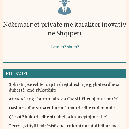
Ndërmarrjet private me karakter inovativ
në Shqipëri
Lexo më shumë
FILOZOFI
Sokrati: pse është turp t`i drejtohesh një gjykatësi dhe si
duhet të jenë gjykatësit?
Aristoteli: nga buron mirësia dhe si bëhet njeriu i mirë?
Dashuria dhe virtytet: burim lumturie dhe eudemonie
Ç`është bukuria dhe si duhet ta konceptojmë atë?
Tereza, virtyti i mirësisë dhe tre kontradiktat lidhur me