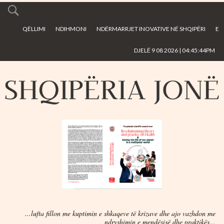
Skip to
main
QËLLIMI
NDIHMONI
NDËRMARRJET INOVATIVE NË SHQIPËRI
E
content
DJELË 9 08 2026 | 04:45:44PM
...lufta fillon me kuptimin e shkaqeve të krizave dhe ajo vazhdon me
ndryshimin e mendësisë dhe praktikës...