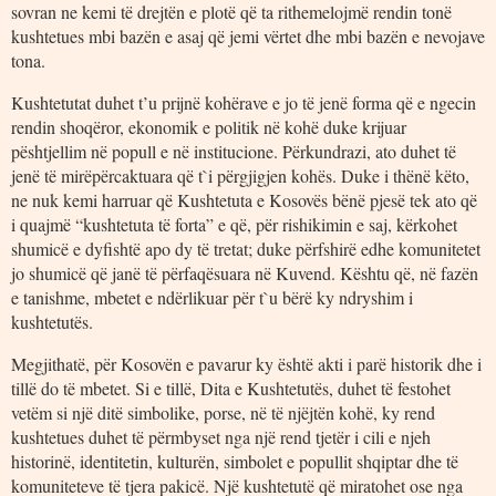
sovran ne kemi të drejtën e plotë që ta rithemelojmë rendin tonë
kushtetues mbi bazën e asaj që jemi vërtet dhe mbi bazën e nevojave
tona.
Kushtetutat duhet t’u prijnë kohërave e jo të jenë forma që e ngecin
rendin shoqëror, ekonomik e politik në kohë duke krijuar
pështjellim në popull e në institucione. Përkundrazi, ato duhet të
jenë të mirëpërcaktuara që t`i përgjigjen kohës. Duke i thënë këto,
ne nuk kemi harruar që Kushtetuta e Kosovës bënë pjesë tek ato që
i quajmë “kushtetuta të forta” e që, për rishikimin e saj, kërkohet
shumicë e dyfishtë apo dy të tretat; duke përfshirë edhe komunitetet
jo shumicë që janë të përfaqësuara në Kuvend. Kështu që, në fazën
e tanishme, mbetet e ndërlikuar për t`u bërë ky ndryshim i
kushtetutës.
Megjithatë, për Kosovën e pavarur ky është akti i parë historik dhe i
tillë do të mbetet. Si e tillë, Dita e Kushtetutës, duhet të festohet
vetëm si një ditë simbolike, porse, në të njëjtën kohë, ky rend
kushtetues duhet të përmbyset nga një rend tjetër i cili e njeh
historinë, identitetin, kulturën, simbolet e popullit shqiptar dhe të
komuniteteve të tjera pakicë. Një kushtetutë që miratohet ose nga