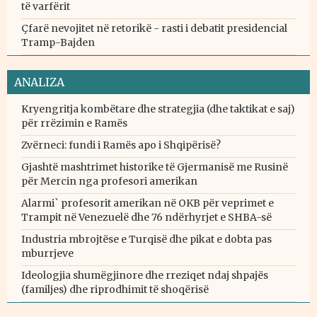
të varfërit
Çfarë nevojitet në retorikë - rasti i debatit presidencial
Tramp-Bajden
ANALIZA
Kryengritja kombëtare dhe strategjia (dhe taktikat e saj)
për rrëzimin e Ramës
Zvërneci: fundi i Ramës apo i Shqipërisë?
Gjashtë mashtrimet historike të Gjermanisë me Rusinë
për Mercin nga profesori amerikan
Alarmi` profesorit amerikan në OKB për veprimet e
Trampit në Venezuelë dhe 76 ndërhyrjet e SHBA-së
Industria mbrojtëse e Turqisë dhe pikat e dobta pas
mburrjeve
Ideologjia shumëgjinore dhe rreziqet ndaj shpajës
(familjes) dhe riprodhimit të shoqërisë