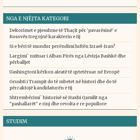
NGA E NJËJTA KATEGORI
Dekorimet e pjesshme të Thaçit për ‘pavarësinë’ e
Kosovës tregojnë karakterin e tij
Si e bëri të mundur perëndimi luftën Izrael-Iran?
Largimi` nxituar i Alban Pirës nga Lëvizja Bashkë dhe
përballjet
Uashingtoni kërkon aleatë të qytetëruar në Evropë
Grushti i Trampit do të mbetet në histori dhe do të
përcaktojë kandidaturën e tij
Shtrembërimi` historisë së Haxhi Qamilit nga
“pashallarët” e rinj dhe revolta e re popullore
STUDIM