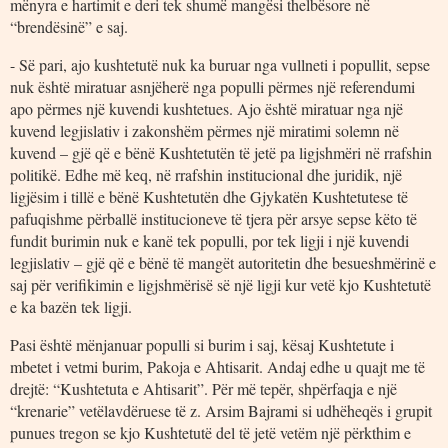
mënyra e hartimit e deri tek shumë mangësi thelbësore në
“brendësinë” e saj.
- Së pari, ajo kushtetutë nuk ka buruar nga vullneti i popullit, sepse
nuk është miratuar asnjëherë nga populli përmes një referendumi
apo përmes një kuvendi kushtetues. Ajo është miratuar nga një
kuvend legjislativ i zakonshëm përmes një miratimi solemn në
kuvend – gjë që e bënë Kushtetutën të jetë pa ligjshmëri në rrafshin
politikë. Edhe më keq, në rrafshin institucional dhe juridik, një
ligjësim i tillë e bënë Kushtetutën dhe Gjykatën Kushtetutese të
pafuqishme përballë institucioneve të tjera për arsye sepse këto të
fundit burimin nuk e kanë tek populli, por tek ligji i një kuvendi
legjislativ – gjë që e bënë të mangët autoritetin dhe besueshmërinë e
saj për verifikimin e ligjshmërisë së një ligji kur vetë kjo Kushtetutë
e ka bazën tek ligji.
Pasi është mënjanuar populli si burim i saj, kësaj Kushtetute i
mbetet i vetmi burim, Pakoja e Ahtisarit. Andaj edhe u quajt me të
drejtë: “Kushtetuta e Ahtisarit”. Për më tepër, shpërfaqja e një
“krenarie” vetëlavdëruese të z. Arsim Bajrami si udhëheqës i grupit
punues tregon se kjo Kushtetutë del të jetë vetëm një përkthim e