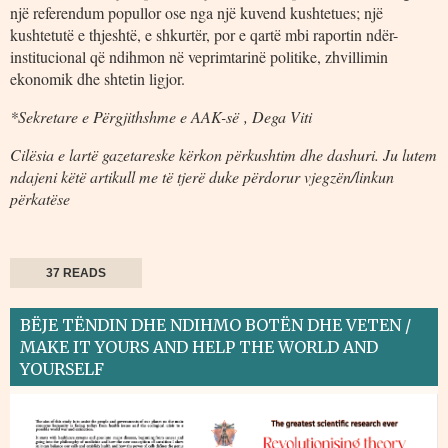
një referendum popullor ose nga një kuvend kushtetues; një
kushtetutë e thjeshtë, e shkurtër, por e qartë mbi raportin ndër-
institucional që ndihmon në veprimtarinë politike, zhvillimin
ekonomik dhe shtetin ligjor.
*Sekretare e Përgjithshme e AAK-së , Dega Viti
Cilësia e lartë gazetareske kërkon përkushtim dhe dashuri. Ju lutem
ndajeni këtë artikull me të tjerë duke përdorur vjegzën/linkun
përkatëse
37 READS
BËJE TËNDIN DHE NDIHMO BOTËN DHE VETEN /
MAKE IT YOURS AND HELP THE WORLD AND
YOURSELF