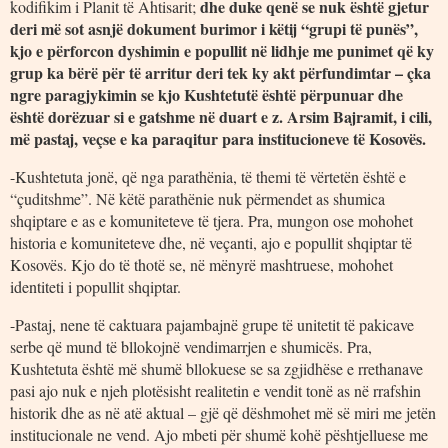
dhe duke qenë se nuk është gjetur
kodifikim i Planit të Ahtisarit;
deri më sot asnjë dokument burimor i këtij “grupi të punës”,
kjo e përforcon dyshimin e popullit në lidhje me punimet që ky
grup ka bërë për të arritur deri tek ky akt përfundimtar – çka
ngre paragjykimin se kjo Kushtetutë është përpunuar dhe
është dorëzuar si e gatshme në duart e z. Arsim Bajramit, i cili,
më pastaj, veçse e ka paraqitur para institucioneve të Kosovës.
-Kushtetuta jonë, që nga parathënia, të themi të vërtetën është e
“çuditshme”. Në këtë parathënie nuk përmendet as shumica
shqiptare e as e komuniteteve të tjera. Pra, mungon ose mohohet
historia e komuniteteve dhe, në veçanti, ajo e popullit shqiptar të
Kosovës. Kjo do të thotë se, në mënyrë mashtruese, mohohet
identiteti i popullit shqiptar.
-Pastaj, nene të caktuara pajambajnë grupe të unitetit të pakicave
serbe që mund të bllokojnë vendimarrjen e shumicës. Pra,
Kushtetuta është më shumë bllokuese se sa zgjidhëse e rrethanave
pasi ajo nuk e njeh plotësisht realitetin e vendit tonë as në rrafshin
historik dhe as në atë aktual – gjë që dëshmohet më së miri me jetën
institucionale ne vend. Ajo mbeti për shumë kohë pështjelluese me