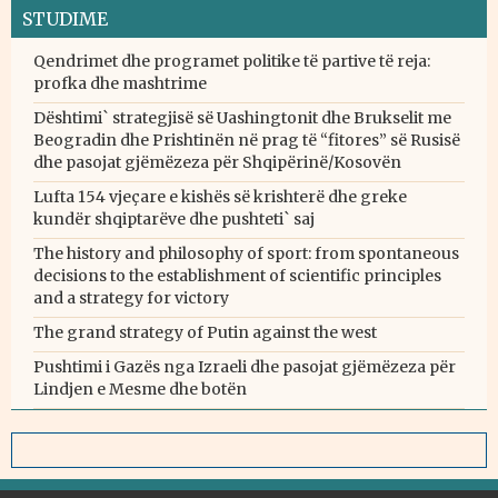
STUDIME
Qendrimet dhe programet politike të partive të reja:
profka dhe mashtrime
Dështimi` strategjisë së Uashingtonit dhe Brukselit me
Beogradin dhe Prishtinën në prag të “fitores” së Rusisë
dhe pasojat gjëmëzeza për Shqipërinë/Kosovën
Lufta 154 vjeçare e kishës së krishterë dhe greke
kundër shqiptarëve dhe pushteti` saj
The history and philosophy of sport: from spontaneous
decisions to the establishment of scientific principles
and a strategy for victory
The grand strategy of Putin against the west
Pushtimi i Gazës nga Izraeli dhe pasojat gjëmëzeza për
Lindjen e Mesme dhe botën