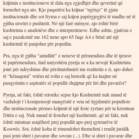
krijimin e institucioneve të dala nga zgjedhjet dhe qeverinë që
formohet nga ato. Kjo paqartësi ka krijuar “ngërçe” të gjata
institucionale dhe sot fryma e saj krijon papërgjegjësi të madhe në të
gjitha nivelet e pushtetit. Në një farë mënyre, ajo është bërë
kushtetuta e analistëve dhe e interpretimeve. Edhe ashtu, gjatësia e
saj e pazakontë me 162 nene apo 65 faqe A4 e bënë atë një
kushtetutë të panjohur për popullin.
Pra, nga të gjitha “amullitë” e neneve të përmendura dhe të tjerave
të papërmendura, lind natyrshëm pyetja se a ka nevojë Kushtetuta
jonë për ndryshime dhe përshtatshmëri me realitetin e ri, apo duhet
të “kënaqemi” vetëm në rolin e saj historik që ka luajtur në
pasqyrimin e aspiratës së popullit shqiptar për liri dhe pavarësi?
Pyetja, në fakt, është retorike sepse kjo Kushtetutë nuk mund të
vazhdojë t`i kompensojë mangësitë e veta në ligjshmëri popullore
dhe institucionale përmes krijimit të një feste zyrtare për ta kremtuar
Ditën e saj. Nuk mund të festohet një kushtetutë, që në fakt, nuk
është miratuar asnjëherë prej popullit apo prej qytetarëve të
Kosovës. Sot, është koha të rimendohet themelimi i rendit juridik
pasi jemi shtet i pavarur dhe sovran (...). Dhe si shtet i pavarur dhe