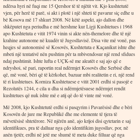
ndërsa hyri në fuqi me 15 Qershor të të njëtit vit. Kjo kushtetutë
vjen, për herë të parë, si akt i plotë i një shteti të pavarur siç edhe u
bë Kosova më 17 shkurt 2008. Në këtë aspekt, ajo dallon dhe
shkëputet nga periudha e më hershme kur Ligji Kushtetues i 1968
apo Kushtetuta e vitit 1974 vinin si akte nën-themelore dhe të një
krahine autonome në kuadër të Jugosllavisë. Disa vite më vonë, pas
heqjes së autonomisë së Kosovës, Kushtetuta e Kaçanikut ishte dhe
mbeti një tentativë nën pushtim për ta mbivendosur një rend sfidues
ndaj pushtimit. Ishte lufta e UÇK-së me aleatët e saj ajo që e
ndryshoi, së pari, raportin real ndërmjet Kosovës dhe Serbisë dhe
që, më vonë, bëri që të kërkohet, bazuar mbi realitetin e ri, një rend
të ri kushtetues. Korniza Kushtetuese e vitit 2001 erdhi si pasojë e
Rezolutës 1244, e cila u dha si ndërmjetësuese ndërmjet rendit
kushtetues që nuk ishte më e atij që do të vinte më vonë.
Më 2008, kjo Kushtetutë erdhi si pasqyrim i Pavarësisë dhe e bëri
Kosovën de jure me Republikë dhe me elemente të tjera të
mëvetësisë shtetërore. Në njërën anë, ajo krijoi disi qytetarin e saj
identifikues, pra të dalluar nga çdo identifikim jugosllav, por, në
anën tjetër, erdhi në jetë me shumë të meta duke filluar që nga