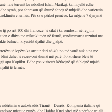
pranë, falë terrenit ku ndodhet fshati Marikaj, ka mbjellë edhe
et dhe syrah, por shpreson që shumë shpejt të mbjellë dhe varietetin
mikroklimën e fermës. Për sa u përket pemëve, ka mbjellë 7 dynymë
tij po rrit 100 dhi franceze, të cilat i ka vendosur në regjim
htatjen e dhive me mikroklimën në fermë, vendimmarrja rezultoi me
kte bulmeti, kryesisht djathë dhe gjalpë.
rerëve të lopëve ka arritur deri në 40, po më vonë nuk e pa me
blini duhet të rezervoni shumë më parë. 50 koshere bletë të
rgji apo Kopliku. Edhe pse vizitorët kërkojnë që të blejnë mjaltë,
jaltit të fermës.
 me ndërtimin e autostradës Tiranë – Durrës. Kompania italiane që
endoste mjetet e punës, dhe Hajdar Kuçi ofroi një sipërfaqe trualli