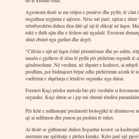
do të kishim fruta.
Agronomi thotë se me rritjen e pemëve dhe pyllit, të cilat i 
rregulluar regjimin e ujërave. Nëse më parë, ujërat e shiut 
rrëmbyeshëm duhen disa ditë që uji të shkojë në liqen. Madj
tokë e thith ujin dhe e lëshon atë ngadalë. Erozioni shmang
shiut zbutet nga gjethet dhe degët.
“Cilësia e ujit në liqen është përmirësuar dhe po ashtu, rr
masën e gjetheve të rëna të pyllit për plehërim organik të 
qëndrueshme. Në vreshtat, në shpatet e kodrave, ai mbjell 
prodhim, por bishtajoret bëjnë edhe plehërimin azotik të to
varfërimi e shpëlarja e lëndëve organike nga shirat.
Fermeri Kuçi përdor metoda bio për vreshtën si ferromonet
organike. Kuçi shton se i jep më shumë rëndësi parandalimi
Për këtë e ndihmojnë predatorët biologjikë të dëmtuesve në
që ai ndihmon dhe punon pa pushim të ruhet.
Ai thotë se gjithmonë duhen llogaritur kostot: sa kushtojn
merrnim me spërkatje e plehra kimike. Këto janë një pjesë