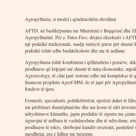
Agropylltaria, si model i qëndrueshëm zhvillimi
AFTD, në bashkëpunim me Ministrinë e Bujqësisë dhe Zhv
Agropylltarinë. Për z. Fatos Fico, drejtor ekzekutiv i AFT
një praktikë tradicionale, madje mënyrë jetese për shumë 
praktikë është edhe bashkëkohore dhe me të ardhme.
Agropylltaria është kombinimi i qëllimshëm i pemëve, shk
prodhuese që krijojnë më shumë të mira ekonomike, mjedis
Agroecology, të cilat janë sisteme edhe më komplekse të 
financon projektin Agrof-MM, do të japë për Agropylltarin
fondeve të tjera.
Fermerët, specialistët, politikëbërësit, njerëzit duhet të fil
me përfitimet shumëplanëshe dhe me kosto të ulët investim
ndryshimeve klimatike, japin produkte të sigurta me çmim 
sigurojnë të ardhura të vazhdueshme dhe të ndryshme, rris
prodhuese të tokës, shërbejnë kundër erozionit, pastërtisë 
mesdhetar, pra e lidhur me turizmin.