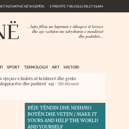
ET INOVATIVE NË SHQIPËRI
E PREMTE 7 08 2026 | 08:27:36AM
...lufta fillon me kuptimin e shkaqeve të krizave
dhe ajo vazhdon me ndryshimin e mendësisë
dhe praktikës...
FI
SPORT
TEKNOLOGJI
ART
HISTORI
4 vjeçare e kishës së krishterë dhe greke
shqiptarëve dhe pushteti` saj
-
Ylli Përmeti
BËJE TËNDIN DHE NDIHMO
BOTËN DHE VETEN / MAKE IT
YOURS AND HELP THE WORLD
AND YOURSELF