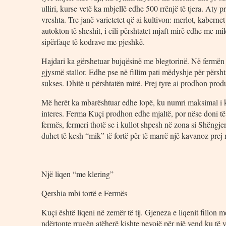
ulliri, kurse vetë ka mbjellë edhe 500 rrënjë të tjera. Aty 
vreshta. Tre janë varietetet që ai kultivon: merlot, kabern
autokton të sheshit, i cili përshtatet mjaft mirë edhe me 
sipërfaqe të kodrave me pjeshkë.
Hajdari ka gërshetuar bujqësinë me blegtorinë. Në fermën e 
gjysmë stallor. Edhe pse në fillim pati mëdyshje për përs
sukses. Dhitë u përshtatën mirë. Prej tyre ai prodhon produ
Më herët ka mbarështuar edhe lopë, ku numri maksimal i k
interes. Ferma Kuçi prodhon edhe mjaltë, por nëse doni të 
fermës, fermeri thotë se i kullot shpesh në zona si Shëngje
duhet të kesh “mik” të fortë për të marrë një kavanoz prej m
Një liqen “me klering”
Qershia mbi tortë e Fermës
Kuçi është liqeni në zemër të tij. Gjeneza e liqenit fillon
ndërtonte rrugën atëherë kishte nevojë për një vend ku të v