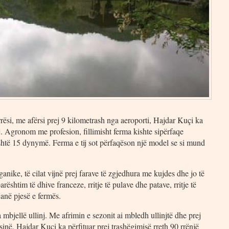
ësi, me afërsi prej 9 kilometrash nga aeroporti, Hajdar Kuçi ka
saj. Agronom me profesion, fillimisht ferma kishte sipërfaqe
shtë 15 dynymë. Ferma e tij sot përfaqëson një model se si mund
nike, të cilat vijnë prej farave të zgjedhura me kujdes dhe jo të
arështim të dhive franceze, rritje të pulave dhe patave, rritje të
 janë pjesë e fermës.
mbjellë ullinj. Me afrimin e sezonit ai mbledh ullinjtë dhe prej
asinë. Hajdar Kuçi ka përfituar prej trashëgimisë rreth 90 rrënjë