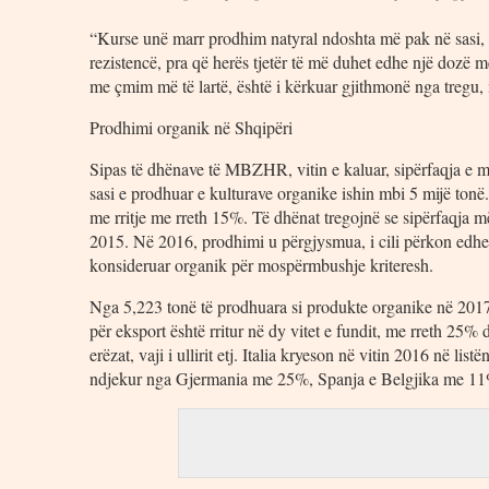
“Kurse unë marr prodhim natyral ndoshta më pak në sasi, 
rezistencë, pra që herës tjetër të më duhet edhe një dozë 
me çmim më të lartë, është i kërkuar gjithmonë nga treg
Prodhimi organik në Shqipëri
Sipas të dhënave të MBZHR, vitin e kaluar, sipërfaqja e mbj
sasi e prodhuar e kulturave organike ishin mbi 5 mijë tonë
me rritje me rreth 15%. Të dhënat tregojnë se sipërfaqja m
2015. Në 2016, prodhimi u përgjysmua, i cili përkon edhe m
konsideruar organik për mospërmbushje kriteresh.
Nga 5,223 tonë të prodhuara si produkte organike në 2017
për eksport është rritur në dy vitet e fundit, me rreth 25
erëzat, vaji i ullirit etj. Italia kryeson në vitin 2016 në l
ndjekur nga Gjermania me 25%, Spanja e Belgjika me 1