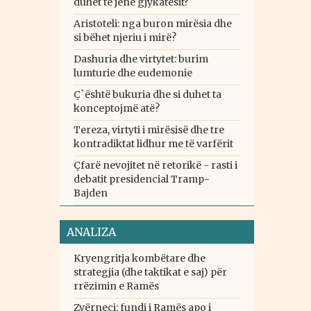
duhet të jenë gjykatësit?
Aristoteli: nga buron mirësia dhe
si bëhet njeriu i mirë?
Dashuria dhe virtytet: burim
lumturie dhe eudemonie
Ç`është bukuria dhe si duhet ta
konceptojmë atë?
Tereza, virtyti i mirësisë dhe tre
kontradiktat lidhur me të varfërit
Çfarë nevojitet në retorikë - rasti i
debatit presidencial Tramp-
Bajden
ANALIZA
Kryengritja kombëtare dhe
strategjia (dhe taktikat e saj) për
rrëzimin e Ramës
Zvërneci: fundi i Ramës apo i