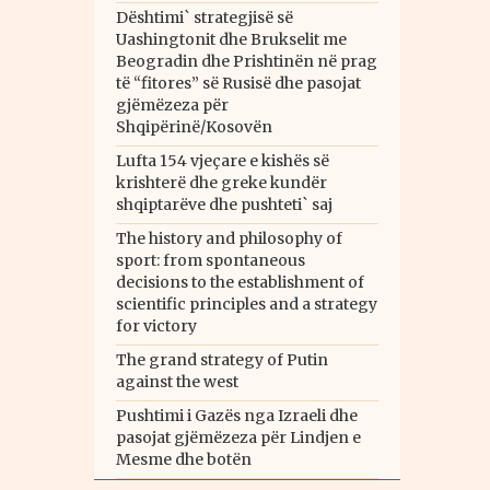
Dështimi` strategjisë së
Uashingtonit dhe Brukselit me
Beogradin dhe Prishtinën në prag
të “fitores” së Rusisë dhe pasojat
gjëmëzeza për
Shqipërinë/Kosovën
Lufta 154 vjeçare e kishës së
krishterë dhe greke kundër
shqiptarëve dhe pushteti` saj
The history and philosophy of
sport: from spontaneous
decisions to the establishment of
scientific principles and a strategy
for victory
The grand strategy of Putin
against the west
Pushtimi i Gazës nga Izraeli dhe
pasojat gjëmëzeza për Lindjen e
Mesme dhe botën