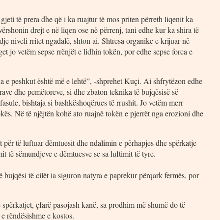
gjeti të prera dhe që i ka ruajtur të mos priten përreth liqenit ka
vërshonin drejt e në liqen ose në përrenj, tani edhe kur ka shira të
e niveli rritet ngadalë, shton ai. Shtresa organike e krijuar në
et jo vetëm sepse rrënjët e lidhin tokën, por edhe sepse forca e
itja e peshkut është më e lehtë”, -shprehet Kuçi. Ai shfrytëzon edhe
arave dhe pemëtoreve, si dhe zbaton teknika të bujqësisë së
fasule, bishtaja si bashkëshoqërues të rrushit. Jo vetëm merr
kës. Në të njëjtën kohë ato ruajnë tokën e pjerrët nga erozioni dhe
 për të luftuar dëmtuesit dhe ndalimin e përhapjes dhe spërkatje
t të sëmundjeve e dëmtuesve se sa luftimit të tyre.
 bujqësi të cilët ia siguron natyra e paprekur përqark fermës, por
ë spërkatjet, çfarë pasojash kanë, sa prodhim më shumë do të
 e rëndësishme e kostos.