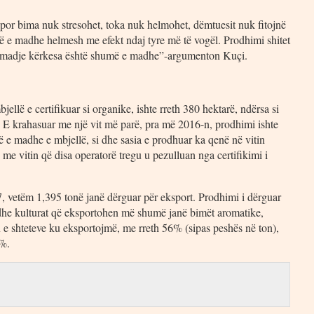
por bima nuk stresohet, toka nuk helmohet, dëmtuesit nuk fitojnë
më e madhe helmesh me efekt ndaj tyre më të vogël. Prodhimi shitet
u, madje kërkesa është shumë e madhe”-argumenton Kuçi.
ellë e certifikuar si organike, ishte rreth 380 hektarë, ndërsa si
. E krahasuar me një vit më parë, pra më 2016-n, prodhimi ishte
ë e madhe e mbjellë, si dhe sasia e prodhuar ka qenë në vitin
e vitin që disa operatorë tregu u pezulluan nga certifikimi i
, vetëm 1,395 tonë janë dërguar për eksport. Prodhimi i dërguar
% dhe kulturat që eksportohen më shumë janë bimët aromatike,
istën e shteteve ku eksportojmë, me rreth 56% (sipas peshës në ton),
1%.