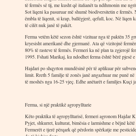
të fermës së tij, me kusht që italianët ta ndihmonin me ngri
Sot liqeni ka pasuruar më shumë biodiversitetin e fermës. N
ëmbla të liqenit, si krap, ballëgjerë, qefull, koc. Në liqen 
të cilët nuk janë të pakët.
Ferma vetëm këtë sezon është vizituar nga të paktën 35 gru
kryesisht amerikanë dhe gjermanë. Ata që vizitojnë fermën
80% të rasteve të fermës. Fermeri ka në plan ta zgjerojë fe
1995. Fshati Marikaj, ku ndodhet ferma është bërë pjesë e 
Hajdari po shqyrton mundësinë për të aplikuar për subven
limit. Rreth 5 familje të zonës janë angazhuar me punë në fe
të moshës nga 16-25 vjeç. Edhe anëtarët e familjes Kuçi j
Ferma, si një praktikë agropylltarie
Këto praktika të agropylltarisë, fermeri agronom Hajdar K
Pyjet, shkurret, kulturat, bimësia e larmishme e bëjnë këtë 
Fermerët e tjerë përqark që përdorin spërkatje me pesticide