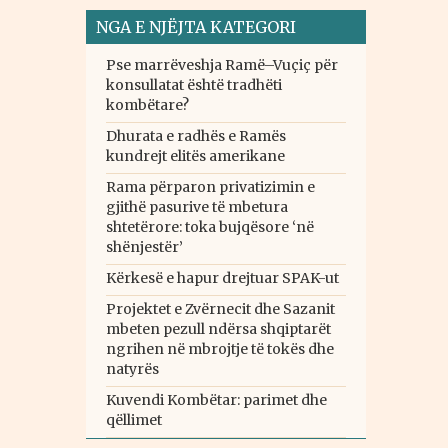
NGA E NJËJTA KATEGORI
Pse marrëveshja Ramë–Vuçiç për
konsullatat është tradhëti
kombëtare?
Dhurata e radhës e Ramës
kundrejt elitës amerikane
Rama përparon privatizimin e
gjithë pasurive të mbetura
shtetërore: toka bujqësore ‘në
shënjestër’
Kërkesë e hapur drejtuar SPAK-ut
Projektet e Zvërnecit dhe Sazanit
mbeten pezull ndërsa shqiptarët
ngrihen në mbrojtje të tokës dhe
natyrës
Kuvendi Kombëtar: parimet dhe
qëllimet