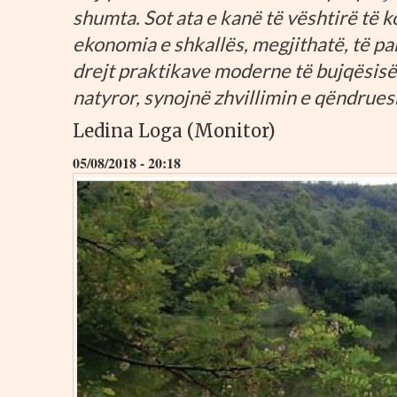
shumta. Sot ata e kanë të vështirë të 
ekonomia e shkallës, megjithatë, të pa
drejt praktikave moderne të bujqësisë
natyror, synojnë zhvillimin e qëndrue
Ledina Loga (Monitor)
05/08/2018 - 20:18