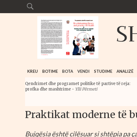
KREU
BOTIME
BOTA
VENDI
STUDIME
ANALIZË
Qendrimet dhe programet politike të partive të reja:
profka dhe mashtrime
-
Ylli Përmeti
Praktikat moderne të bu
Bujqësia është cilësuar si shtëpia pa ç