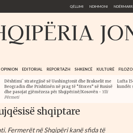
Skip to
QËLLIMI
NDIHMONI
NDËRMARRJ
main
content
OPINION
EDITORIAL
REPORTAZH
SHKENCË
KULTURË
FILOZO
Dështimi` strategjisë së Uashingtonit dhe Brukselit me
Lufta 15
Beogradin dhe Prishtinën në prag të “fitores” së Rusisë
kundër 
dhe pasojat gjëmëzeza për Shqipërinë/Kosovën
-
Ylli
Përmeti
jqësisë shqiptare
ati. Fermerët në Shqipëri kanë sfida të