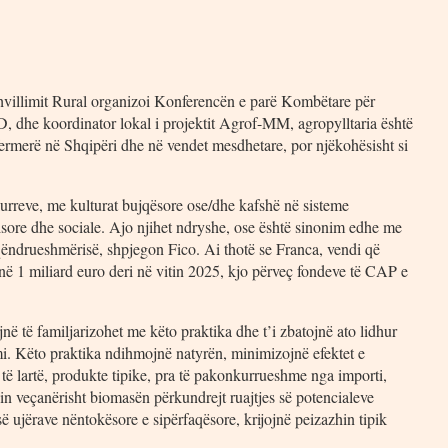
illimit Rural organizoi Konferencën e parë Kombëtare për
D, dhe koordinator lokal i projektit Agrof-MM, agropylltaria është
fermerë në Shqipëri dhe në vendet mesdhetare, por njëkohësisht si
urreve, me kulturat bujqësore ose/dhe kafshë në sisteme
ore dhe sociale. Ajo njihet ndryshe, ose është sinonim edhe me
qëndrueshmërisë, shpjegon Fico. Ai thotë se Franca, vendi që
ë 1 miliard euro deri në vitin 2025, kjo përveç fondeve të CAP e
lojnë të familjarizohet me këto praktika dhe t’i zbatojnë ato lidhur
i. Këto praktika ndihmojnë natyrën, minimizojnë efektet e
të lartë, produkte tipike, pra të pakonkurrueshme nga importi,
in veçanërisht biomasën përkundrejt ruajtjes së potencialeve
së ujërave nëntokësore e sipërfaqësore, krijojnë peizazhin tipik