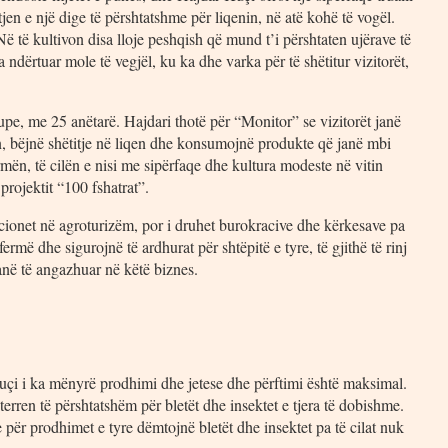
tjen e një dige të përshtatshme për liqenin, në atë kohë të vogël.
ë të kultivon disa lloje peshqish që mund t’i përshtaten ujërave të
ka ndërtuar mole të vegjël, ku ka dhe varka për të shëtitur vizitorët,
pe, me 25 anëtarë. Hajdari thotë për “Monitor” se vizitorët janë
, bëjnë shëtitje në liqen dhe konsumojnë produkte që janë mbi
rmën, të cilën e nisi me sipërfaqe dhe kultura modeste në vitin
projektit “100 fshatrat”.
cionet në agroturizëm, por i druhet burokracive dhe kërkesave pa
rmë dhe sigurojnë të ardhurat për shtëpitë e tyre, të gjithë të rinj
anë të angazhuar në këtë biznes.
uçi i ka mënyrë prodhimi dhe jetese dhe përftimi është maksimal.
terren të përshtatshëm për bletët dhe insektet e tjera të dobishme.
 për prodhimet e tyre dëmtojnë bletët dhe insektet pa të cilat nuk