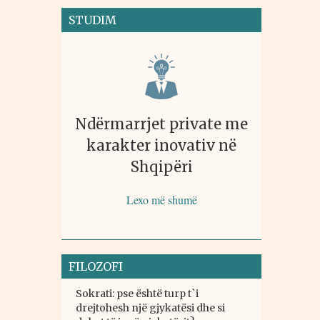
STUDIM
Ndërmarrjet private me
karakter inovativ në
Shqipëri
Lexo më shumë
FILOZOFI
Sokrati: pse është turp t`i
drejtohesh një gjykatësi dhe si