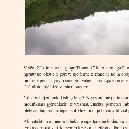
Vetëm 20 kilometra larg nga Tirana, 17 kilometra nga Durr
ngritur në tokat e të parëve një fermë të rrallë në llojin e 
modeste prej 1 dynym serë. Sot vetëm sipërfaqja e serës ë
të funksionojë biodiversiteti natyror.
Në fermë gjen praktikisht çdo gjë. Nga serat me perime orga
modifikuara gjenetikisht, te vreshtat, ullishta, pemëtari, mb
bletëve dhe, për më tepër, shfrytëzimi i një liqeni artificial
Aktualisht, ai numëron 2 hektarë sipërfaqe në kodër, ku ka 
tyre nxjerr sasi vaji, ku synim kryesor ka cilësinë dhe jo s