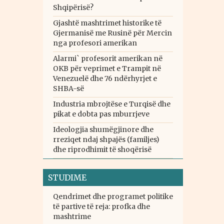
Shqipërisë?
Gjashtë mashtrimet historike të
Gjermanisë me Rusinë për Mercin
nga profesori amerikan
Alarmi` profesorit amerikan në
OKB për veprimet e Trampit në
Venezuelë dhe 76 ndërhyrjet e
SHBA-së
Industria mbrojtëse e Turqisë dhe
pikat e dobta pas mburrjeve
Ideologjia shumëgjinore dhe
rreziqet ndaj shpajës (familjes)
dhe riprodhimit të shoqërisë
STUDIME
Qendrimet dhe programet politike
të partive të reja: profka dhe
mashtrime