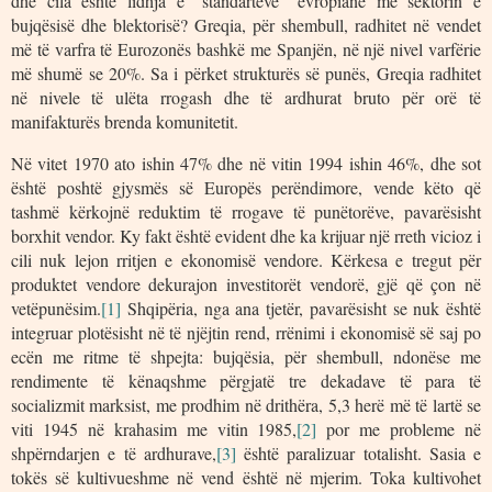
dhe cila është lidhja e “standarteve” evropiane me sektorin e
bujqësisë dhe blektorisë? Greqia, për shembull, radhitet në vendet
më të varfra të Eurozonës bashkë me Spanjën, në një nivel varfërie
më shumë se 20%. Sa i përket strukturës së punës, Greqia radhitet
në nivele të ulëta rrogash dhe të ardhurat bruto për orë të
manifakturës brenda komunitetit.
Në vitet 1970 ato ishin 47% dhe në vitin 1994 ishin 46%, dhe sot
është poshtë gjysmës së Europës perëndimore, vende këto që
tashmë kërkojnë reduktim të rrogave të punëtorëve, pavarësisht
borxhit vendor. Ky fakt është evident dhe ka krijuar një rreth vicioz i
cili nuk lejon rritjen e ekonomisë vendore. Kërkesa e tregut për
produktet vendore dekurajon investitorët vendorë, gjë që çon në
vetëpunësim.
[1]
Shqipëria, nga ana tjetër, pavarësisht se nuk është
integruar plotësisht në të njëjtin rend, rrënimi i ekonomisë së saj po
ecën me ritme të shpejta: bujqësia, për shembull, ndonëse me
rendimente të kënaqshme përgjatë tre dekadave të para të
socializmit marksist, me prodhim në drithëra, 5,3 herë më të lartë se
viti 1945 në krahasim me vitin 1985,
[2]
por me probleme në
shpërndarjen e të ardhurave,
[3]
është paralizuar totalisht. Sasia e
tokës së kultivueshme në vend është në mjerim. Toka kultivohet