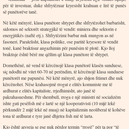
për të investuar, duke shfrytëzuar kryesisht krahuan e lirë të punës
së punëtorëve tanë.
Në këtë mënyrë, klasa punëtore shtypet dhe shfrytëzohet barbarisht,
sidomos në sektorët strategjikë të vendit: miniera dhe sektorin e
energjitikës (naftë etj.). Shfrytëzimi barbar nuk mungon as në
fasoneri. Paralelisht, klasa politike, ose partitë kryesore të vendit
tonë, kanë braktisur angazhimin për punësim të plotë. Kjo lloj
braktisje është bërë me qëllim që klasa punëtore të shtypet.
Domethënë, në vend të kërcënojë klasa punëtorë klasën sunduese,
siç ndodhi në vitet 60-70 në perëndim, të kërcënojë klasa sunduese
punëtorët me papunësi. Në këtë mënyrë, ajo shijon fitimet dhe nuk
kërcënohet. Nëse krahasojmë rrogat e elitës komuniste me të
ardhurat e elitës kapitaliste, rrjedhimisht, ato janë të
pakrahasueshme. Për shembull, rroga e një ministri në socializëm
ishte gati pesëfish më e lartë se një kooperativisti (10 mijë lekë
përkundër 2 mijë lekë në muaj) në kapitalizmin neoliberal të kohëve
tona të ardhurat e tyre janë dhjetra fish më të larta.
Kjo është arsyeja se pse nuk përdor termin “rrogë” për ta por “të