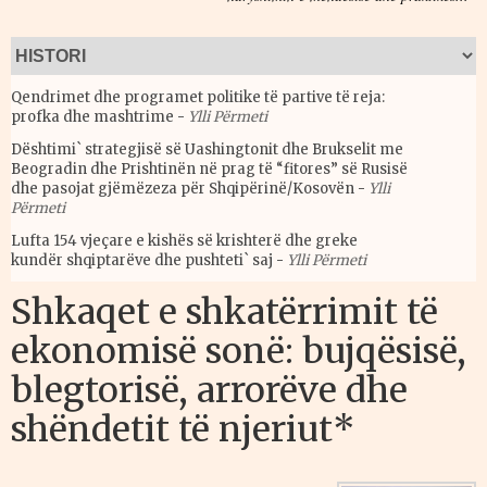
Qendrimet dhe programet politike të partive të reja:
profka dhe mashtrime
-
Ylli Përmeti
Dështimi` strategjisë së Uashingtonit dhe Brukselit me
Beogradin dhe Prishtinën në prag të “fitores” së Rusisë
dhe pasojat gjëmëzeza për Shqipërinë/Kosovën
-
Ylli
Përmeti
Lufta 154 vjeçare e kishës së krishterë dhe greke
kundër shqiptarëve dhe pushteti` saj
-
Ylli Përmeti
Shkaqet e shkatërrimit të
ekonomisë sonë: bujqësisë,
blegtorisë, arrorëve dhe
shëndetit të njeriut*