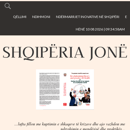
Skip to
main
QËLLIMI
NDIHMONI
NDËRMARRJET INOVATIVE NË SHQIPËRI
E
content
HËNË 10 08 2026 | 09:34:58AM
...lufta fillon me kuptimin e shkaqeve të krizave dhe ajo vazhdon me
ndryshimin e mendësisë dhe praktikës...