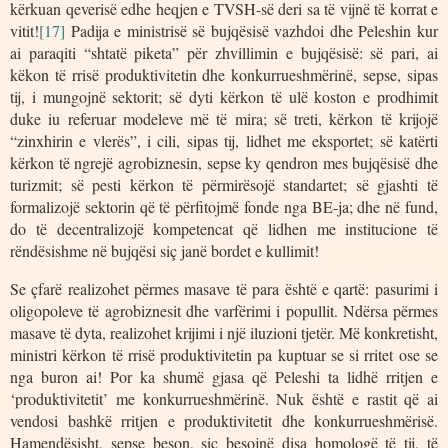
kërkuan qeverisë edhe heqjen e TVSH-së deri sa të vijnë të korrat e
vitit!
[17]
Padija e ministrisë së bujqësisë vazhdoi dhe Peleshin kur
ai paraqiti “shtatë piketa” për zhvillimin e bujqësisë: së pari, ai
këkon të rrisë produktivitetin dhe konkurrueshmërinë, sepse, sipas
tij, i mungojnë sektorit; së dyti kërkon të ulë koston e prodhimit
duke iu referuar modeleve më të mira; së treti, kërkon të krijojë
“zinxhirin e vlerës”, i cili, sipas tij, lidhet me eksportet; së katërti
kërkon të ngrejë agrobiznesin, sepse ky qendron mes bujqësisë dhe
turizmit; së pesti kërkon të përmirësojë standartet; së gjashti të
formalizojë sektorin që të përfitojmë fonde nga BE-ja; dhe në fund,
do të decentralizojë kompetencat që lidhen me institucione të
rëndësishme në bujqësi siç janë bordet e kullimit!
Se çfarë realizohet përmes masave të para është e qartë: pasurimi i
oligopoleve të agrobiznesit dhe varfërimi i popullit. Ndërsa përmes
masave të dyta, realizohet krijimi i një iluzioni tjetër. Më konkretisht,
ministri kërkon të rrisë produktivitetin pa kuptuar se si rritet ose se
nga buron ai! Por ka shumë gjasa që Peleshi ta lidhë rritjen e
‘produktivitetit’ me konkurrueshmërinë. Nuk është e rastit që ai
vendosi bashkë rritjen e produktivitetit dhe konkurrueshmërisë.
Hamendësisht, sepse beson, siç besojnë disa homologë të tij, të