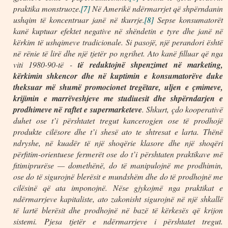
praktika monstruoze.
[7]
Në Amerikë ndërmarrjet që shpërndanin
ushqim të koncentruar janë në tkurrje.
[8]
Sepse konsumatorët
kanë kuptuar efektet negative në shëndetin e tyre dhe janë në
kërkim të ushqimeve tradicionale. Si pasojë, një perandori është
në rënie të lirë dhe një tjetër po ngrihet. Ato kanë filluar që nga
viti 1980-90-të -
të reduktojnë shpenzimet në marketing,
kërkimin shkencor dhe në kuptimin e konsumatorëve duke
theksuar më shumë promocionet tregëtare, uljen e çmimeve,
krijimin e marrëveshjeve me studiuesit dhe shpërndarjen e
prodhimeve në raftet e supermarketeve
. Shkurt, çdo kooperativë
duhet ose t’i përshtatet tregut kancerogjen ose të prodhojë
produkte cilësore dhe t’i shesë ato te shtresat e larta. Thënë
ndryshe, në kuadër të një shoqërie klasore dhe një shoqëri
përfitim-orientuese fermerët ose do t’i përshtaten praktikave më
fitimiprurëse — domethënë, do të manipulojnë me prodhimin,
ose do të sigurojnë blerësit e mundshëm dhe do të prodhojnë me
cilësinë që ata imponojnë. Nëse gjykojmë nga praktikat e
ndërmarrjeve kapitaliste, ato zakonisht sigurojnë në një shkallë
të lartë blerësit dhe prodhojnë në bazë të kërkesës që krijon
sistemi. Pjesa tjetër e ndërmarrjeve i përshtatet tregut.