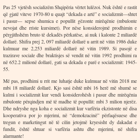
Pas 25 vjetësh socializëm Shqipëria vërtet lulëzoi. Nuk është e rastit
që gjatë viteve 1970-80 u quajt “dekada e artë” e socializmit—shtet
i pasur— sepse shumica e popullit gëzonte mirëqënie (mbulonte
nevojat dhe rriste kursimet). Por nëse konsiderojmë prodhimin e
përgjithshëm bruto të dekadës përkatëse, ai nuk i kalonte 2 miliardë
dollarë. Shifra prej 2, 097 miliardë dollarë u arrit në vitin 1986 duke
kulmuar me 2,253 miliardë dollarë në vitin 1989. Si pasojë e
trazirave sociale dhe braktisjes së vendit në vitin 1992 prodhimi ra
në 652.2 milionë dollarë, gati sa dekada e parë e socializmit: 1945-
55.
Më pas, prodhimi u rrit me luhatje duke kulmuar në vitin 2018 me
mbi 18 miliardë dollarë. Kjo sasi është mbi 16 herë më shumë se
kulmi i socializmit kur vendi konsiderohësh i pasur dhe mirëqënia
mbulonte përqindjen më të madhe të popullit: mbi 3 milion njerëz.
Dhe ndryshe nga koha e socializmit kur varfëria ekzistonte në disa
kooperativa por jo mjerimi, në “demokracinë” përfaqësuese dhe
tregun e marketingut në të cilin jetojmë kryesisht dy dakadat e
fundit, është shtuar si varfëria ashtu dhe mjerimi, në shifra
alarmante!