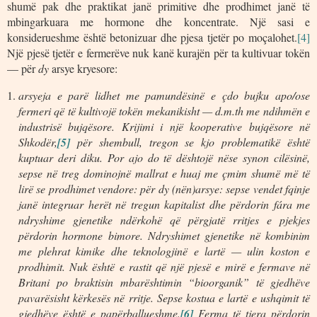
shumë pak dhe praktikat janë primitive dhe prodhimet janë të
mbingarkuara me hormone dhe koncentrate. Një sasi e
konsiderueshme është betonizuar dhe pjesa tjetër po moçalohet.
[4]
Një pjesë tjetër e fermerëve nuk kanë kurajën për ta kultivuar tokën
— për
dy
arsye kryesore:
arsyeja e parë lidhet me pamundësinë e çdo bujku apo/ose
fermeri që të kultivojë tokën mekanikisht — d.m.th me ndihmën e
industrisë bujqësore. Krijimi i një kooperative bujqësore në
Shkodër,
[5]
për shembull, tregon se kjo problematikë është
kuptuar deri diku. Por ajo do të dështojë nëse synon cilësinë,
sepse në treg dominojnë mallrat e huaj me çmim shumë më të
lirë se prodhimet vendore: për dy (nën)arsye: sepse vendet fqinje
janë integruar herët në tregun kapitalist dhe përdorin fára me
ndryshime gjenetike ndërkohë që përgjatë rritjes e pjekjes
përdorin hormone bimore. Ndryshimet gjenetike në kombinim
me plehrat kimike dhe teknologjinë e lartë — ulin koston e
prodhimit. Nuk është e rastit që një pjesë e mirë e fermave në
Britani po braktisin mbarështimin “bioorganik” të gjedhëve
pavarësisht kërkesës në rritje. Sepse kostua e lartë e ushqimit të
gjedhëve është e papërballueshme.
[6]
Ferma të tjera përdorin