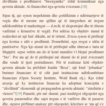
zhvillimin e prodhimeve “bioorganike” është komunikuar nga
qeveria aktuale. Ai financohet nga qeveria zvicerane.
[18]
Sipas tij, ajo synon inspektimin dhe çertifikimin e ndërmarrjeve të
vogla dhe të mesme me qëllim që të integrohen në tregun
ndërkombëtar të marketingut — d.m.th. të eksportojnë dhe të zbusin
varfërinë e fermerëve të vegjël. Por ndërsa ky objektiv mund të
realizohet në një farë shkalle, në të vërtetë, Zvicra synon të përfitojë
nga kostua e ulët e prodhimit. Domethënë, nga rrogat e ulëta të
punëtorëve. Nga kjo nismë do të përfitojnë edhe shtresat e larta në
Shqipëri: sepse vetëm ato do të kenë mundësi t’i blejnë prodhimet
“bio”. Por ata që do të përfitojnë më shumë do të jenë zviceranët
dhe vende të tjerë perëndimore. Për të realizuar këtë objektiv
qeveria aktuale ka përfshirë fondin “Besa”, një fond “jobankar”
burimet financiare të të cilit janë institucione ndërkombëtare
financiare (Open Society Institute, Wold Bank etj.). Kjo është
arsyeja që ky institucion financiar ka adoptuar konceptin e
“zhvillimit” ekonomik që propagandon qeveria aktuale: “zinxhirin e
vlerave”!
[19]
Panariti, për më shumë, pasi trashëgoi oligopolet nga
qeveria pararendëse dhe sajoi tregun e të varfërve dhe të pasurve
dhe, siguroi përftimet analoge për oligopolet, kërcënoi se ‘ata që s’e