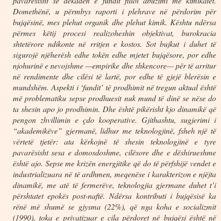
pavarësisht se dekadën e fundit filloi abuzimi me kimikatet.
Domethënë, u përmbys raporti i plehrave në përdorim për
bujqësinë, mes plehut organik dhe plehut kimik. Kështu ndërsa
përmes këtij procesi realizoheshin objektivat, burokracia
shtetërore ndikonte në rritjen e kostos. Sot bujkut i duhet të
sigurojë njëherësh edhe tokën edhe mjetet bujqësore, por edhe
njohurinë e nevojshme —empirike dhe shkencore— për të arritur
në rendimente dhe cilësi të lartë, por edhe të gjejë blerësin e
mundshëm. Aspekti i ‘fundit’ të prodhimit në tregun aktual është
më problematiku sepse prodhuesit nuk mund të dinë se nëse do
ta shesin apo jo prodhimin. Dhe është pikërisht kjo dinamikë që
pengon zhvillimin e çdo kooperative. Gjithashtu, sugjerimi i
“akademikëve” gjermanë, lidhur me teknologjinë, fsheh një të
vërtetë tjetër: ata kërkojnë të shesin teknologjinë e tyre
pavarësisht sesa e domosdoshme, cilësore dhe e dëshirueshme
është ajo. Sepse me krizën energjitike që do të përfshijë vendet e
industrializuara në të ardhmen, meqenëse i karakterizon e njëjta
dinamikë, me atë të fermerëve, teknologjia gjermane duhet t’i
përshtatet epokës post-naftë. Ndërsa kontributi i bujqësisë ka
rënë më shumë se gjysma (22%), që nga koha e socializmit
(1990), toka e privatizuar e cila përdoret në bujqësi është në