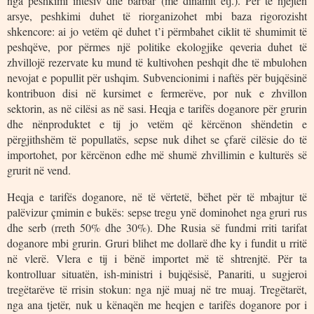
nga peshkimi intesiv dhe barbar (me dinamit etj.). Për të njëjtën
arsye, peshkimi duhet të riorganizohet mbi baza rigorozisht
shkencore: ai jo vetëm që duhet t’i përmbahet ciklit të shumimit të
peshqëve, por përmes një politike ekologjike qeveria duhet të
zhvillojë rezervate ku mund të kultivohen peshqit dhe të mbulohen
nevojat e popullit për ushqim. Subvencionimi i naftës për bujqësinë
kontribuon disi në kursimet e fermerëve, por nuk e zhvillon
sektorin, as në cilësi as në sasi. Heqja e tarifës doganore për grurin
dhe nënproduktet e tij jo vetëm që kërcënon shëndetin e
përgjithshëm të popullatës, sepse nuk dihet se çfarë cilësie do të
importohet, por kërcënon edhe më shumë zhvillimin e kulturës së
grurit në vend.
Heqja e tarifës doganore, në të vërtetë, bëhet për të mbajtur të
palëvizur çmimin e bukës: sepse tregu ynë dominohet nga gruri rus
dhe serb (rreth 50% dhe 30%). Dhe Rusia së fundmi rriti tarifat
doganore mbi grurin. Gruri blihet me dollarë dhe ky i fundit u rritë
në vlerë. Vlera e tij i bënë importet më të shtrenjtë. Për ta
kontrolluar situatën, ish-ministri i bujqësisë, Panariti, u sugjeroi
tregëtarëve të rrisin stokun: nga një muaj në tre muaj. Tregëtarët,
nga ana tjetër, nuk u kënaqën me heqjen e tarifës doganore por i