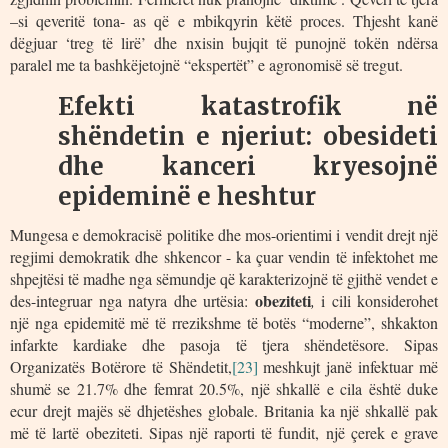
–si qeveritë tona- as që e mbikqyrin këtë proces. Thjesht kanë
dëgjuar ‘treg të lirë’ dhe nxisin bujqit të punojnë tokën ndërsa
paralel me ta bashkëjetojnë “ekspertët” e agronomisë së tregut.
Efekti katastrofik në
shëndetin e njeriut: obesideti
dhe kanceri kryesojnë
epideminë e heshtur
Mungesa e demokracisë politike dhe mos-orientimi i vendit drejt një
regjimi demokratik dhe shkencor - ka çuar vendin të infektohet me
shpejtësi të madhe nga sëmundje që karakterizojnë të gjithë vendet e
obeziteti
des-integruar nga natyra dhe urtësia:
,
i cili konsiderohet
një nga epidemitë më të rrezikshme të botës “moderne”, shkakton
infarkte kardiake dhe pasoja të tjera shëndetësore. Sipas
Organizatës Botërore të Shëndetit,
[23]
meshkujt janë infektuar më
shumë se 21.7% dhe femrat 20.5%, një shkallë e cila është duke
ecur drejt majës së dhjetëshes globale. Britania ka një shkallë pak
më të lartë obeziteti. Sipas një raporti të fundit, një çerek e grave