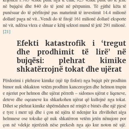
në bujqësi dhe 840 do të jenë në përpunim. Të gjithë këta të
punësuar do të përfitojnë pas maturimit të investimit 14.4 milionë
dollarë paga në vit...Vendi do të fitojë 161 milionë dollarë eksporte
në vit, ndërsa vlera e shtuar e këtij sektori mund të jetë 291 milionë.
[21]
Efekti katastrofik i ‘tregut
dhe prodhimit të lirë’ në
bujqësi: plehrat kimike
shkatërrojnë tokat dhe ujërat
Përdorimi i plehrave kimike (një tip fisfori) nga bujqit për prodhim
bimor nuk shkakton vetëm prodhim kancerogjen dhe helmon trupin
e njeriut por helmon dhe ujërat përreth – sidomos ujërat e liqeneve,
deteve dhe oqeaneve ku shkarkohen ujërat që kullojnë nga tokat.
Dihet se plehrat kimike shpërndahen në rrinjët e bimës dhe një pjesë
e tyre i merr uji dhe i çon në ujëra të ndenjur ku zhvillohet alga
helmuese ose toksike që nuk shkatërron vetëm jetën nënujore por
çon në vdekje njerëzish nëse prekesh nga ajo kur noton në ujë.