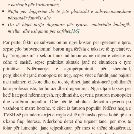
e karbonit për karburantet;
Nafta për bujqësinë do të jetë plotësisht e subvencionueshme
përkundër faturës; dhe
Do të hiqet tarifa doganore për grurin, materialin biologjik,
miellin, dhe ushqimin për kafshët.
[16]
Por përtej faktit që subvencionimi ngre koston për qytetarët e tjerë,
sepse çdo ‘subvencionim’ buron nga tërësia e taksave të qytetarëve,
ky “riorganizim” i sektorit nuk ndihmon as në rritjen e cilësisë as
edhe të sasisë, sepse praktikat aktuale janë në shumicën e tyre
primitive. Ndërmarrjet e agropërpunimit, për shembull,
përgjithësisht janë monopole në treg, sepse vitet e fundit janë pajisur
me makineri cilësore dhe në to, siç dihet, janë aksionerë politikanët
tanë profesionistë, tërthorazi dhe drejpërdrejt. Nga ulja e taksës për
këtë kategori ndërmarrjesh, rrjedhimisht, qeveria pasuron monopolet
dhe varfëron popullin. Dhe për të mbuluar deficitin qeveria po
vazhdon të marrë borxhe, të cilët, ia faturon popullit. Ndërsa heqja e
TVSH-së për ndërmarrjet e vogla është një fiasko përsa kohë që ato
s’kanë fuqi blerëse. Ndërkohë detet dhe liqenet tanë, për mos të
folur për lumenjtë, janë tejpeshkuar, për mos të thënë shkatërruar,