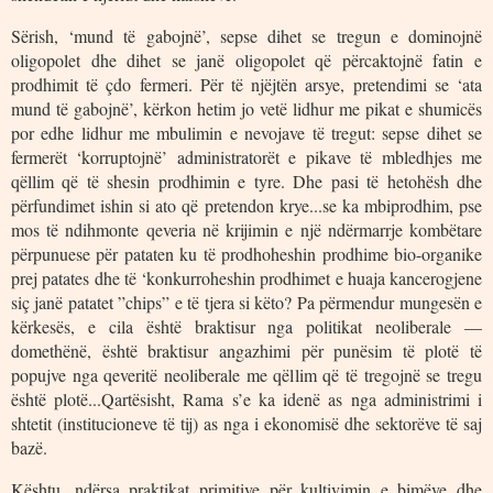
Sërish, ‘mund të gabojnë’, sepse dihet se tregun e dominojnë
oligopolet dhe dihet se janë oligopolet që përcaktojnë fatin e
prodhimit të çdo fermeri. Për të njëjtën arsye, pretendimi se ‘ata
mund të gabojnë’, kërkon hetim jo vetë lidhur me pikat e shumicës
por edhe lidhur me mbulimin e nevojave të tregut: sepse dihet se
fermerët ‘korruptojnë’ administratorët e pikave të mbledhjes me
qëllim që të shesin prodhimin e tyre. Dhe pasi të hetohësh dhe
përfundimet ishin si ato që pretendon krye...se ka mbiprodhim, pse
mos të ndihmonte qeveria në krijimin e një ndërmarrje kombëtare
përpunuese për pataten ku të prodhoheshin prodhime bio-organike
prej patates dhe të ‘konkurroheshin prodhimet e huaja kancerogjene
siç janë patatet ”chips” e të tjera si këto? Pa përmendur mungesën e
kërkesës, e cila është braktisur nga politikat neoliberale —
domethënë, është braktisur angazhimi për punësim të plotë të
popujve nga qeveritë neoliberale me qëllim që të tregojnë se tregu
është plotë...Qartësisht, Rama s’e ka idenë as nga administrimi i
shtetit (institucioneve të tij) as nga i ekonomisë dhe sektorëve të saj
bazë.
Kështu, ndërsa praktikat primitive për kultivimin e bimëve dhe