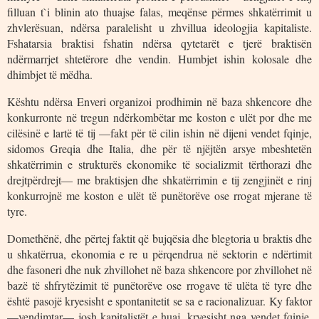
filluan t`i blinin ato thuajse falas, meqënse përmes shkatërrimit u
zhvlerësuan, ndërsa paralelisht u zhvillua ideologjia kapitaliste.
Fshatarsia braktisi fshatin ndërsa qytetarët e tjerë braktisën
ndërmarrjet shtetërore dhe vendin. Humbjet ishin kolosale dhe
dhimbjet të mëdha.
Kështu ndërsa Enveri organizoi prodhimin në baza shkencore dhe
konkurronte në tregun ndërkombëtar me koston e ulët por dhe me
cilësinë e lartë të tij —fakt për të cilin ishin në dijeni vendet fqinje,
sidomos Greqia dhe Italia, dhe për të njëjtën arsye mbeshtetën
shkatërrimin e strukturës ekonomike të socializmit tërthorazi dhe
drejtpërdrejt— me braktisjen dhe shkatërrimin e tij zengjinët e rinj
konkurrojnë me koston e ulët të punëtorëve ose rrogat mjerane të
tyre.
Domethënë, dhe përtej faktit që bujqësia dhe blegtoria u braktis dhe
u shkatërrua, ekonomia e re u përqendrua në sektorin e ndërtimit
dhe fasoneri dhe nuk zhvillohet në baza shkencore por zhvillohet në
bazë të shfrytëzimit të punëtorëve ose rrogave të ulëta të tyre dhe
është pasojë kryesisht e spontanitetit se sa e racionalizuar. Ky faktor
—vendimtar— josh kapitalistët e huaj, kryesisht nga vendet fqinje,