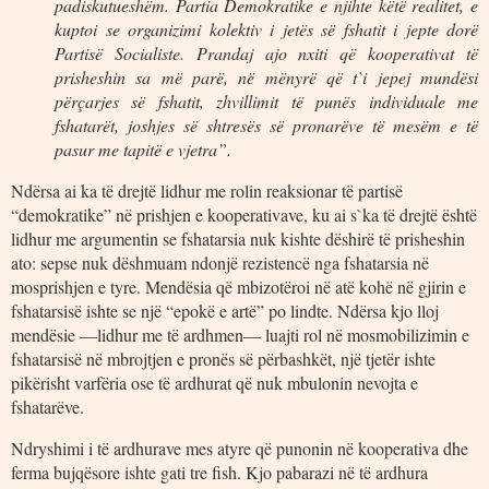
padiskutueshëm. Partia Demokratike e njihte këtë realitet, e
kuptoi se organizimi kolektiv i jetës së fshatit i jepte dorë
Partisë Socialiste. Prandaj ajo nxiti që kooperativat të
prisheshin sa më parë, në mënyrë që t`i jepej mundësi
përçarjes së fshatit, zhvillimit të punës individuale me
fshatarët, joshjes së shtresës së pronarëve të mesëm e të
pasur me tapitë e vjetra”.
Ndërsa ai ka të drejtë lidhur me rolin reaksionar të partisë
“demokratike” në prishjen e kooperativave, ku ai s`ka të drejtë është
lidhur me argumentin se fshatarsia nuk kishte dëshirë të prisheshin
ato: sepse nuk dëshmuam ndonjë rezistencë nga fshatarsia në
mosprishjen e tyre. Mendësia që mbizotëroi në atë kohë në gjirin e
fshatarsisë ishte se një “epokë e artë” po lindte. Ndërsa kjo lloj
mendësie —lidhur me të ardhmen— luajti rol në mosmobilizimin e
fshatarsisë në mbrojtjen e pronës së përbashkët, një tjetër ishte
pikërisht varfëria ose të ardhurat që nuk mbulonin nevojta e
fshatarëve.
Ndryshimi i të ardhurave mes atyre që punonin në kooperativa dhe
ferma bujqësore ishte gati tre fish. Kjo pabarazi në të ardhura