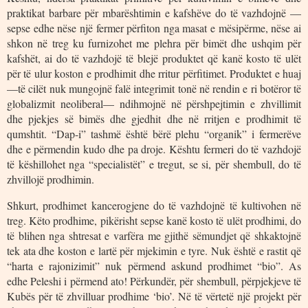
praktikat barbare për mbarështimin e kafshëve do të vazhdojnë —
sepse edhe nëse një fermer përfiton nga masat e mësipërme, nëse ai
shkon në treg ku furnizohet me plehra për bimët dhe ushqim për
kafshët, ai do të vazhdojë të blejë produktet që kanë kosto të ulët
për të ulur koston e prodhimit dhe rritur përfitimet. Produktet e huaj
—të cilët nuk mungojnë falë integrimit tonë në rendin e ri botëror të
globalizmit neoliberal— ndihmojnë në përshpejtimin e zhvillimit
dhe pjekjes së bimës dhe gjedhit dhe në rritjen e prodhimit të
qumshtit. “Dap-i” tashmë është bërë plehu “organik” i fermerëve
dhe e përmendin kudo dhe pa droje. Kështu fermeri do të vazhdojë
të këshillohet nga “specialistët” e tregut, se si, për shembull, do të
zhvillojë prodhimin.
Shkurt, prodhimet kancerogjene do të vazhdojnë të kultivohen në
treg. Këto prodhime, pikërisht sepse kanë kosto të ulët prodhimi, do
të blihen nga shtresat e varfëra me gjithë sëmundjet që shkaktojnë
tek ata dhe koston e lartë për mjekimin e tyre. Nuk është e rastit që
“harta e rajonizimit” nuk përmend askund prodhimet “bio”. As
edhe Peleshi i përmend ato! Përkundër, për shembull, përpjekjeve të
Kubës për të zhvilluar prodhime ‘bio’. Në të vërtetë një projekt për