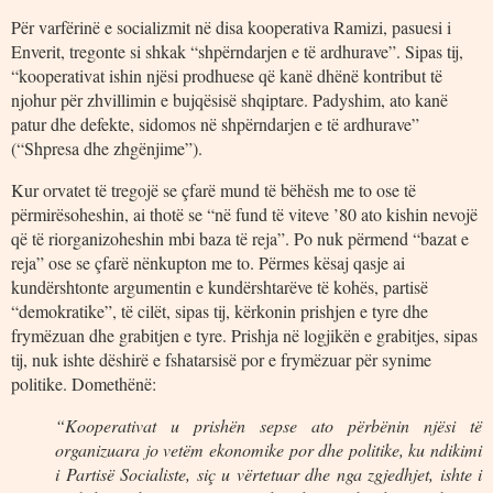
Për varfërinë e socializmit në disa kooperativa Ramizi, pasuesi i
Enverit, tregonte si shkak “shpërndarjen e të ardhurave”. Sipas tij,
“kooperativat ishin njësi prodhuese që kanë dhënë kontribut të
njohur për zhvillimin e bujqësisë shqiptare. Padyshim, ato kanë
patur dhe defekte, sidomos në shpërndarjen e të ardhurave”
(“Shpresa dhe zhgënjime”).
Kur orvatet të tregojë se çfarë mund të bëhësh me to ose të
përmirësoheshin, ai thotë se “në fund të viteve ’80 ato kishin nevojë
që të riorganizoheshin mbi baza të reja”. Po nuk përmend “bazat e
reja” ose se çfarë nënkupton me to. Përmes kësaj qasje ai
kundërshtonte argumentin e kundërshtarëve të kohës, partisë
“demokratike”, të cilët, sipas tij, kërkonin prishjen e tyre dhe
frymëzuan dhe grabitjen e tyre. Prishja në logjikën e grabitjes, sipas
tij, nuk ishte dëshirë e fshatarsisë por e frymëzuar për synime
politike. Domethënë:
“Kooperativat u prishën sepse ato përbënin njësi të
organizuara jo vetëm ekonomike por dhe politike, ku ndikimi
i Partisë Socialiste, siç u vërtetuar dhe nga zgjedhjet, ishte i