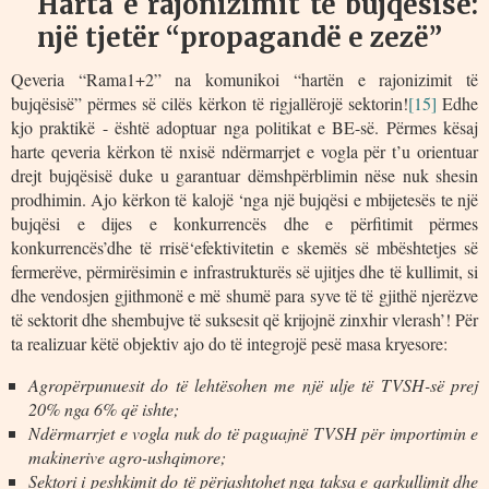
Harta e rajonizimit të bujqësisë:
një tjetër “propagandë e zezë”
Qeveria “Rama1+2” na komunikoi “hartën e rajonizimit të
bujqësisë” përmes së cilës kërkon të rigjallërojë sektorin!
[15]
Edhe
kjo praktikë - është adoptuar nga politikat e BE-së. Përmes kësaj
harte qeveria kërkon të nxisë ndërmarrjet e vogla për t’u orientuar
drejt bujqësisë duke u garantuar dëmshpërblimin nëse nuk shesin
prodhimin. Ajo kërkon të kalojë ‘nga një bujqësi e mbijetesës te një
bujqësi e dijes e konkurrencës dhe e përfitimit përmes
konkurrencës’dhe të rrisë‘efektivitetin e skemës së mbështetjes së
fermerëve, përmirësimin e infrastrukturës së ujitjes dhe të kullimit, si
dhe vendosjen gjithmonë e më shumë para syve të të gjithë njerëzve
të sektorit dhe shembujve të suksesit që krijojnë zinxhir vlerash’! Për
ta realizuar këtë objektiv ajo do të integrojë pesë masa kryesore:
Agropërpunuesit do të lehtësohen me një ulje të TVSH-së prej
20% nga 6% që ishte;
Ndërmarrjet e vogla nuk do të paguajnë TVSH për importimin e
makinerive agro-ushqimore;
Sektori i peshkimit do të përjashtohet nga taksa e qarkullimit dhe