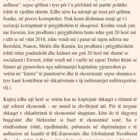
ardhura”: sepse qëllimi i tyre për t`u përfshirë në partitë politike
është të vjedhin shtetin. Edhe nëse ka ndonjë që niset për qëllime
fisnike, në proces korruptohet. Nuk kemi dëshmuar asnjë që t`i
rezistojë korruptimit të përgjithshëm të shoqërisë. Kështu vendi ynë,
me Enverin, kur prodhimi i përgjithshëm bruto ishte gati 20 herë më
i ulët se në vitin 2018, ishte vendi më i pasur në rajon ndërsa me
Berishën, Nanon, Metën dhe Ramën, ku prodhimi i përgjithëshëm
është rritur gradualisht dhe kulmoi me gati 20 herë më shumë se
socializmi i Enverit, është vendi më i varfër në rajon! Duhet thënë se
fitimet që gjenerohen nga ndërmarrjet kapitaliste gjenerohen jo
vetëm në “kurriz” të punëtorëve dhe të ekosistemit: sepse shumica e
tyre kanë kontribuar në shkatërrimin e tij (ndërmarrjet naftënxjerrëse
etj.).
Kujtoj edhe një herë se vetëm kur ne kuptojmë shkaqet e rënimit të
një sektori ekonomik – ne mund ta zhvillojmë atë. Për të treguar
shkaqet e shkatërrimit të ekonomisë shqiptare, këtu do të shqyrtoj
bujqësinë dhe blektorinë si bazë të ekonomisë sonë. Sa e
rëndësishme është, rrjedhimisht, pabarazia në shpërndarjen e të
ardhurave në kuadër të BE-Eurozonës dhe Globalizmit Neoliberal