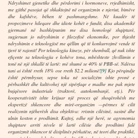
Ndryshimet gjenetike dhe përdorimi i hormoneve, rrjedhimisht,
me gjithë pasojat që shkaktojnë në organizmin e njeriut, bimëve
dhe kafshëve, bëhen të pashmangshme. Në kuadër të
propozimeve hileqare dhe idiote kohët e fundit, disa akademikë
gjermanë në bashkëpunim me disa homologë shqiptarë,
sugjeruan jo ndryshimin e filozofisë ekonomike, por thjesht
ndryshimin e teknologjisë me qëllim që të konkurrojmë vende të
tjerë të rajonit! Por teknologjia kineze, për shembull, që nuk ishte
efiçente sa teknologjia e kohëve tona, mbështeste zhvillimin e
tonë në një shkallë të lartë: më shumë se 40% të PBB-së. Ndërsa
tani ai është rreth 18% ose rreth $2.2 milionë!
[9]
Kjo përqindje
është përmbysur, sepse toka në socializëm ishte pronë e
përbashkët dhe kultivohej një sipërfaqe e madhe me pak mjete
bujqësore industriale (traktorë, autokombanjë, etj.). Për
kooperativistët ishte krijuar një proces që shoqërohësh me
ekspertizë shkencore dhe mirë-organizim —përmes të cilit
realizonin njëherësh disa objektiva: rrisnin cilësinë, sasinë dhe
ulnin koston e prodhimit. Kujtoj, edhe një herë, se agronomia
shqiptare arriti nivele të lartë cilësie dhe prodhimi falë
organizmit shkencor të disiplinës përkatëse, në teori dhe praktikë,