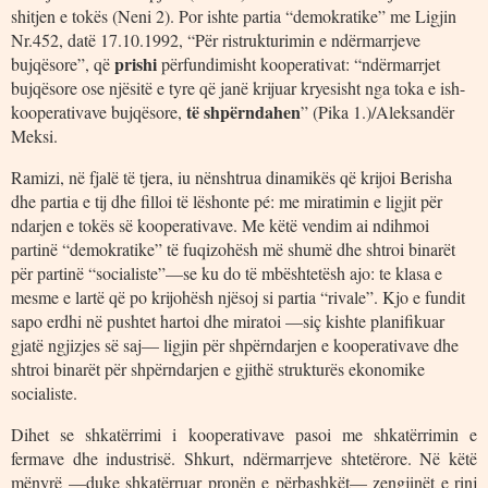
shitjen e tokës (Neni 2). Por ishte partia “demokratike” me Ligjin
Nr.452, datë 17.10.1992, “Për ristrukturimin e ndërmarrjeve
prishi
bujqësore”, që
përfundimisht kooperativat: “ndërmarrjet
bujqësore ose njësitë e tyre që janë krijuar kryesisht nga toka e ish-
të shpërndahen
kooperativave bujqësore,
” (Pika 1.)/Aleksandër
Meksi.
Ramizi, në fjalë të tjera, iu nënshtrua dinamikës që krijoi Berisha
dhe partia e tij dhe filloi të lëshonte pé: me miratimin e ligjit për
ndarjen e tokës së kooperativave. Me këtë vendim ai ndihmoi
partinë “demokratike” të fuqizohësh më shumë dhe shtroi binarët
për partinë “socialiste”—se ku do të mbështetësh ajo: te klasa e
mesme e lartë që po krijohësh njësoj si partia “rivale”. Kjo e fundit
sapo erdhi në pushtet hartoi dhe miratoi —siç kishte planifikuar
gjatë ngjizjes së saj— ligjin për shpërndarjen e kooperativave dhe
shtroi binarët për shpërndarjen e gjithë strukturës ekonomike
socialiste.
Dihet se shkatërrimi i kooperativave pasoi me shkatërrimin e
fermave dhe industrisë. Shkurt, ndërmarrjeve shtetërore. Në këtë
mënyrë —duke shkatërruar pronën e përbashkët— zengjinët e rinj