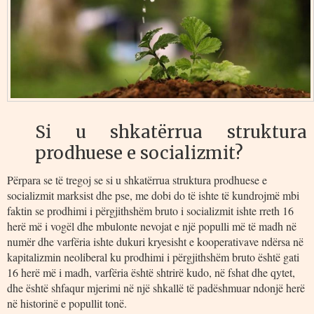
Si u shkatërrua struktura
prodhuese e socializmit?
Përpara se të tregoj se si u shkatërrua struktura prodhuese e
socializmit marksist dhe pse, me dobi do të ishte të kundrojmë mbi
faktin se prodhimi i përgjithshëm bruto i socializmit ishte rreth 16
herë më i vogël dhe mbulonte nevojat e një populli më të madh në
numër dhe varfëria ishte dukuri kryesisht e kooperativave ndërsa në
kapitalizmin neoliberal ku prodhimi i përgjithshëm bruto është gati
16 herë më i madh, varfëria është shtrirë kudo, në fshat dhe qytet,
dhe është shfaqur mjerimi në një shkallë të padëshmuar ndonjë herë
në historinë e popullit tonë.