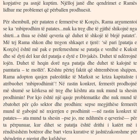
kopjative pa asnjë kuptim. Njëlloj janë dhe qendrimet e Ramës
lidhur me problemet që përballen prodhuesit.
Për shembull, për pataten e fermerëve të Korçës, Rama argumentoi
se ka ‘mbiprodhim të patates...nuk ka treg dhe të gjithë shikojnë nga
shteti...a thua se është qeveria që duhet të shkojë të blejë patatet’.
Më tej Rama shkon dhe tregon shkaqet e tjerë: ‘së pari [patatja e
Korçës] është më pak e preferueshme se patatja e verdhë e Kuksit
dhe së dyti del kur del patatja e dytë e Divjakës. Duhet të ndërrojnë
lojën. Duhet të heqin dorë nga patatja dhe duhet të kalojnë te
pamtaria – te mollët’. Kështu përtej faktit që shtrembëron shqipen,
Rama adopton qasjen paleolitike të Marksit se kriza kapitaliste i
atribuohet ‘mbiprodhimit’! Në rastin konkret, fermerët prodhojnë
më shumë se kërkesa në treg dhe kështu ata nuk mund ta shesin
prodhimin! Por kjo është një qasje problematike dhe nuk mund të
zbatohet për çdo sektor dhe prodhim: sepse megjithëse fermerët
mund të gabojnë në nxjerrjen e prodhimit —në rastin konkret të
patates— ata mund ta shesin –pse jo, me ndihmën e qeverisë— për
ta përpunuar, kur dihet se patatja është drithi i katërt më i
rëndësishëm botëror dhe bart vlera kurative të jashtëzakonshme për
shëndetin e njeriut dhe kafshëve.