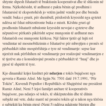
shtynte shpesh fshatarët të braktisnin kooperativat dhe të shkonin në
ferma. Njëkohësisht, të ardhurat e pakta bënin që prodhimi i
fshatarsisë të eksportohësh jo vetëm jashtë vendit por dhe brenda
vendit: buka e grurit, për shembull, përdorësh kryesisht nga qytetet
ndërsa në fshat mbizotëronte buka e misrit. Kështu gruri që
prodhonin fshatarët mbulonte kryesisht nevojat e qyteteve dhe
nëpunësve përkatës pikërisht sepse mungonin të ardhurat mes
fshatarësh ose mungonte kërkesa. Një faktor tjetër që lujti rol
vendimtar në mosmobilizimin e fshatarëve për mbrojtjen e pronës së
përbashkët ishte mospërfshirja e tyre në vendimarrje: sepse kur
njerëzit nuk përfshihen në vendimarrje por realizojnë vendimarrjen e
të tjerëve ata e konsiderojnë pronën e përbashkët të “huaj” dhe jo
pjesë të shpirtit të tyre.
ndarjen
Kjo dinamikë krijoi kushtet për
e tokës bujqësore nga
qeveria e Ramiz Alisë. Me ligjin Nr. 7501 datë 19.7.1991, “Për
Tokën”, Kuvendi Popullor i Republikës së Shqipërisë me president
Ramiz Alinë, Neni 5 lejoi familjet anëtare të kooperativës
bujqësore, pas ndarjes së tokës, të shkëputeshin dhe të dilnin
subjekt më vete, duke marrë në pronësi tokën që u takon nga tërësia
e subjektit ku bënin pjesë (Neni 5) ndërsa ndalonte blerjen dhe