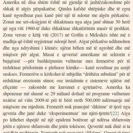
Amerika në disa shtete është në gjendje të jashtëzakonshme për
shkak të algës përpakatëse. Qindra kafshë shtëpiake dhe të egra
kanë ngordhuar pasi kanë pirë ujë të ndotur me algën përkatëse.
Zonat me uri-oksigjeni të shkaktuara nga alga janë shtuar 30 herë
që nga viti 1960-të duke shkaktuar shkatërrimin masiv të peshkut.
Zona verore e këtij viti (2017) në Golfin e Meksikës ishte më e
madhja që është regjistruar ndonjë herë. Algat përkatëse ndihmohen
dhe nga ndryshimi i klimës: ujërat bëhen më të ngrohtë dhe më
miqësor për algat. Masat e qeverisë amerikane në sektorin e
bujqësisë —për bashkëpunim vullnetar mes fermerëve për të
reduktuar përdorimin e plehrave kimike— kanë rezultuar pa asnjë
suskses. Fermerëve u kërkohet të mbjellin “drithëra mbulimi” për të
reduktuar erozionin stinor, ose instalimin e sistemeve ujitëse më
efiçente — zakonisht me kursimet e qytetarëve. Amerika ka
shpenzuar më shumë se 29 miliard dollarë në programe vullnetare
nxitëse në vitin 2009-të për të bërë rreth 500,000 ndërmarrje më
miqësore me mjedisin. Fermerët nuk pranojnë ‘diktime’ të tjerë nga
qeveria dhe janë duke ‘eksperimentuar’ me njëri-tjetrin!
[22]
Alga
po kthehet shpejtë në një epidemi botërore që ndërsa shfarrosin
jetën e ujërave shfarrosin dhe jetën tokësore. Qeveritë nuk dinë si ta
zgjidhin problemin. Fermerët nuk pranojnë ‘diktime’. Qeveri të tjera