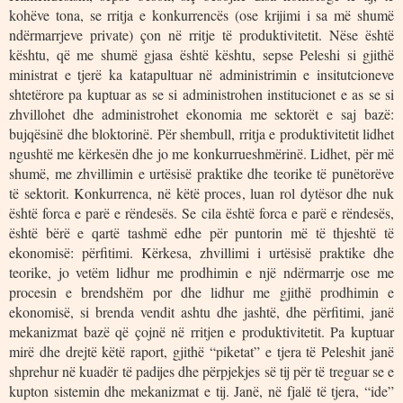
kohëve tona, se rritja e konkurrencës (ose krijimi i sa më shumë
ndërmarrjeve private) çon në rritje të produktivitetit. Nëse është
kështu, që me shumë gjasa është kështu, sepse Peleshi si gjithë
ministrat e tjerë ka katapultuar në administrimin e insitutcioneve
shtetërore pa kuptuar as se si administrohen institucionet e as se si
zhvillohet dhe administrohet ekonomia me sektorët e saj bazë:
bujqësinë dhe bloktorinë. Për shembull, rritja e produktivitetit lidhet
ngushtë me kërkesën dhe jo me konkurrueshmërinë. Lidhet, për më
shumë, me zhvillimin e urtësisë praktike dhe teorike të punëtorëve
të sektorit. Konkurrenca, në këtë proces, luan rol dytësor dhe nuk
është forca e parë e rëndesës. Se cila është forca e parë e rëndesës,
është bërë e qartë tashmë edhe për puntorin më të thjeshtë të
ekonomisë: përfitimi. Kërkesa, zhvillimi i urtësisë praktike dhe
teorike, jo vetëm lidhur me prodhimin e një ndërmarrje ose me
procesin e brendshëm por dhe lidhur me gjithë prodhimin e
ekonomisë, si brenda vendit ashtu dhe jashtë, dhe përfitimi, janë
mekanizmat bazë që çojnë në rritjen e produktivitetit. Pa kuptuar
mirë dhe drejtë këtë raport, gjithë “piketat” e tjera të Peleshit janë
shprehur në kuadër të padijes dhe përpjekjes së tij për të treguar se e
kupton sistemin dhe mekanizmat e tij. Janë, në fjalë të tjera, “ide”