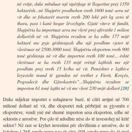
në rritje, duke mbuluar një sipërfaqe të llogaritur prej 1350
hektarësh...në Shqipëri prodhohen rreth 1600 tonë arra në
vit dhe se fshatarët marrin rreth 200 lekë për kg arra të
thara, pasi i kanë hequr lëvozhgën. Gjatë viteve të fundit,
Shqipëria ka importuar arra me vlerë prej afërsisht 1 milion
dollarësh në vit. Shqipëria rezulton se ka edhe 177 mijë
hektarë me pyje gështenjash dhe një prodhim vjetor të
vlerësuar në 2500-3000 tonë. Shqipëria eksporton rreth 900
tonë gështenja në vit dhe importon rreth 100 tonë... është
vlerësuar se ka rreth 133 mijë rrënjë lajthish me një
prodhim prej rreth 15 kv/ha në vit. Pemishtet e lajthive
kryesisht mund të gjenden në rrethet e Fierit, Korçës,
Pogradecit dhe Gjirokastrës”...Shqipëria rezulton se
importon 61 tonë lajthi në vit me vlerë 230 mijë dollarë.
[20]
Duke ndjekur importet e ushqimeve bazë, të cilët arrijnë në 700
milionë dollarë në vit, dhe eksportet nuk përbëjnë as gjysmën e
eksporteve, vendi ynë më shumë importon sesa eksporton, edhe në
sektorin e arrorëve. Por çdo të ndodhte nëse do të investohej në këtë
sektor? Në rast se kryhet investimi për zhvillimin e arrorëve, do të
krijohen 1.765 vende pune nga të cilat, 925 vende pune do të jenë