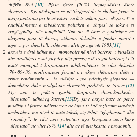
shifrën 80%.
[10]
Pjesa tjetër (20%) hamendësisht është
shtetërore. Kjo nënkupton se në Shqipëri do të shohim firma të
huaja fantazma për të investuar në këtë sektor, pasi “ekspertët” e
establishmentit e mbështesin politikën e ‘shitjes’ së tokave si
rrugëzgjidhje për bujqësinë! Nuk do të ishte e çuditshme që
blegtoria jonë të tkurret, sidomos dekadën e fundit: numri i
lopëve, për shembull, është më i ulëti që nga viti 1983.
[11]
arsyeja e dytë lidhet me “monopolet në nivel botëror”: bujqësia
dhe prodhimet e saj gjenden nën presione të tregut botëror, i cili
është monopol i korporatave mbikombëtare të cilat dekadat
‘70-‘80-‘90, modernizuan fermat me ekipe shkencore duke e
rritur rendimentin - jo cilësinë - me ndërhyrje gjenetike —
domethënë duke modifikuar elementët përbërës të farave.
[12]
Atje janë të paktën gjashtë korporata shumëkombëshe.
“Monsato” udhëheq kursën.
[13]
Dy janë arsyet bazë se përse
modikimi i farave ndërmerret: që bima të jetë rezistente kundrejt
herbicideve me nivel të lartë toksik, siç është “glyphosate” dhe
“roundup”, të cilët janë patentuar nga kompania amerikane
“Monsato” në vitet 1970;
[14]
dhe që të ulet kostua e prodhimit.