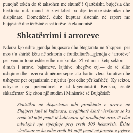
punojnë tokën do të taksohen më shumë’! Qartësisht, bujqësia dhe
blektoria nuk mund të zhvillohet pa dije teorike-sistemike dhe
disiplinare. Domethënë, duke kuptuar sistemin në raport me
bujqësinë dhe tërësinë e sektorëve të ekonomisë.
Shkatërrimi i arroreve
Ndërsa kjo është gjendja bujqësore dhe blegtorale në Shqipëri, për
mos t’u shtrirë këtu në sektorin e frutikulturës...gjendja e ‘arrorëve’
për vendin tonë është edhe më kritike. Zhvillimi i këtij sektori —
d.m.th i arrave, bajameve, lajthive, shegëve etj.— do të sillte
ushqime dhe rezerva dimërore sepse ato bartin vlera kurative dhe
ushqyese për organizmin e njeriut (por edhe për kafshët). Ky sektor,
ndryshe nga pretendimet e ish-kryeministrit Berisha, është
shkatërruar. Siç citon një studim i Ministrisë së Bujqësisë:
Statistikat në dispozicion mbi prodhimin e arrave në
Shqipëri janë të kufizuara, megjithatë është vlerësuar se ka
rreth 50 mijë pemë të kultivuara që prodhojnë arra, të cilat
mbulojnë një sipërfaqe prej rreth 500 hektarësh. Është
vlerësuar se ka edhe rreth 94 mijë pemë në formën e pyjeve