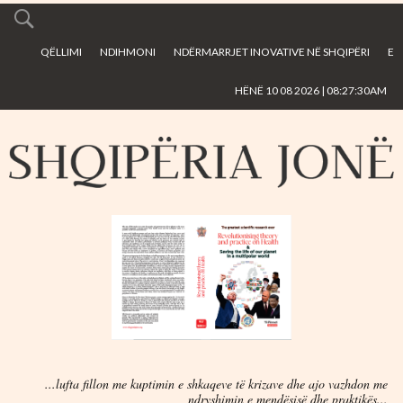
Skip to
main
QËLLIMI
NDIHMONI
NDËRMARRJET INOVATIVE NË SHQIPËRI
E
content
HËNË 10 08 2026 | 08:27:30AM
...lufta fillon me kuptimin e shkaqeve të krizave dhe ajo vazhdon me
ndryshimin e mendësisë dhe praktikës...