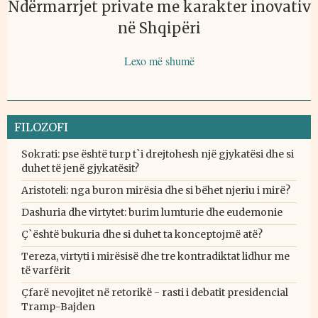
Ndërmarrjet private me karakter inovativ
në Shqipëri
Lexo më shumë
FILOZOFI
Sokrati: pse është turp t`i drejtohesh një gjykatësi dhe si
duhet të jenë gjykatësit?
Aristoteli: nga buron mirësia dhe si bëhet njeriu i mirë?
Dashuria dhe virtytet: burim lumturie dhe eudemonie
Ç`është bukuria dhe si duhet ta konceptojmë atë?
Tereza, virtyti i mirësisë dhe tre kontradiktat lidhur me
të varfërit
Çfarë nevojitet në retorikë - rasti i debatit presidencial
Tramp-Bajden