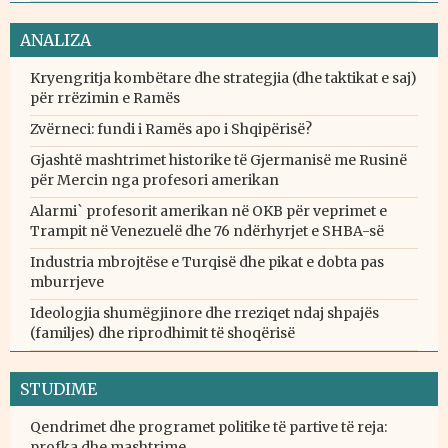
ANALIZA
Kryengritja kombëtare dhe strategjia (dhe taktikat e saj)
për rrëzimin e Ramës
Zvërneci: fundi i Ramës apo i Shqipërisë?
Gjashtë mashtrimet historike të Gjermanisë me Rusinë
për Mercin nga profesori amerikan
Alarmi` profesorit amerikan në OKB për veprimet e
Trampit në Venezuelë dhe 76 ndërhyrjet e SHBA-së
Industria mbrojtëse e Turqisë dhe pikat e dobta pas
mburrjeve
Ideologjia shumëgjinore dhe rreziqet ndaj shpajës
(familjes) dhe riprodhimit të shoqërisë
STUDIME
Qendrimet dhe programet politike të partive të reja:
profka dhe mashtrime