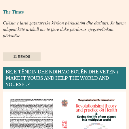
The Times
Cilësia e lartë gazetareske kërkon përkushtim dhe dashuri. Ju lutem
ndajeni këtë artikull me të tjerë duke përdorur vjegzën/linkun
përkatëse
11 READS
BËJE TËNDIN DHE NDIHMO BOTËN DHE VETEN /
MAKE IT YOURS AND HELP THE WORLD AND
YOURSELF