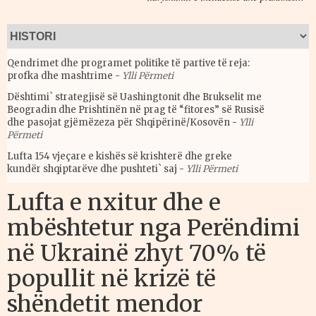
Qendrimet dhe programet politike të partive të reja:
profka dhe mashtrime
-
Ylli Përmeti
Dështimi` strategjisë së Uashingtonit dhe Brukselit me
Beogradin dhe Prishtinën në prag të “fitores” së Rusisë
dhe pasojat gjëmëzeza për Shqipërinë/Kosovën
-
Ylli
Përmeti
Lufta 154 vjeçare e kishës së krishterë dhe greke
kundër shqiptarëve dhe pushteti` saj
-
Ylli Përmeti
Lufta e nxitur dhe e
mbështetur nga Perëndimi
në Ukrainë zhyt 70% të
popullit në krizë të
shëndetit mendor