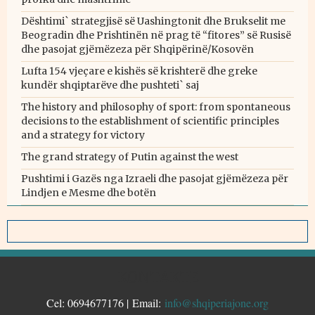
Dështimi` strategjisë së Uashingtonit dhe Brukselit me
Beogradin dhe Prishtinën në prag të “fitores” së Rusisë
dhe pasojat gjëmëzeza për Shqipërinë/Kosovën
Lufta 154 vjeçare e kishës së krishterë dhe greke
kundër shqiptarëve dhe pushteti` saj
The history and philosophy of sport: from spontaneous
decisions to the establishment of scientific principles
and a strategy for victory
The grand strategy of Putin against the west
Pushtimi i Gazës nga Izraeli dhe pasojat gjëmëzeza për
Lindjen e Mesme dhe botën
KONTAKTE
Cel: 0694677176 | Email:
info@shqiperiajone.org