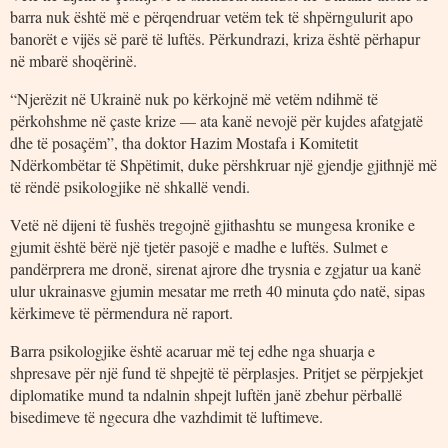
barra nuk është më e përqendruar vetëm tek të shpërngulurit apo
banorët e vijës së parë të luftës. Përkundrazi, kriza është përhapur
në mbarë shoqërinë.
“Njerëzit në Ukrainë nuk po kërkojnë më vetëm ndihmë të
përkohshme në çaste krize — ata kanë nevojë për kujdes afatgjatë
dhe të posaçëm”, tha doktor Hazim Mostafa i Komitetit
Ndërkombëtar të Shpëtimit, duke përshkruar një gjendje gjithnjë më
të rëndë psikologjike në shkallë vendi.
Vetë në dijeni të fushës tregojnë gjithashtu se mungesa kronike e
gjumit është bërë një tjetër pasojë e madhe e luftës. Sulmet e
pandërprera me dronë, sirenat ajrore dhe trysnia e zgjatur ua kanë
ulur ukrainasve gjumin mesatar me rreth 40 minuta çdo natë, sipas
kërkimeve të përmendura në raport.
Barra psikologjike është acaruar më tej edhe nga shuarja e
shpresave për një fund të shpejtë të përplasjes. Pritjet se përpjekjet
diplomatike mund ta ndalnin shpejt luftën janë zbehur përballë
bisedimeve të ngecura dhe vazhdimit të luftimeve.