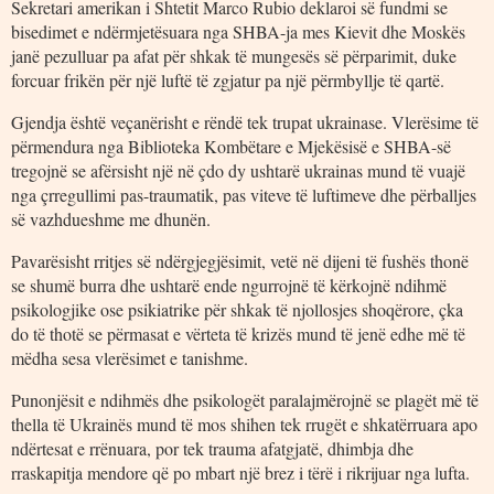
Sekretari amerikan i Shtetit Marco Rubio deklaroi së fundmi se
bisedimet e ndërmjetësuara nga SHBA-ja mes Kievit dhe Moskës
janë pezulluar pa afat për shkak të mungesës së përparimit, duke
forcuar frikën për një luftë të zgjatur pa një përmbyllje të qartë.
Gjendja është veçanërisht e rëndë tek trupat ukrainase. Vlerësime të
përmendura nga Biblioteka Kombëtare e Mjekësisë e SHBA-së
tregojnë se afërsisht një në çdo dy ushtarë ukrainas mund të vuajë
nga çrregullimi pas-traumatik, pas viteve të luftimeve dhe përballjes
së vazhdueshme me dhunën.
Pavarësisht rritjes së ndërgjegjësimit, vetë në dijeni të fushës thonë
se shumë burra dhe ushtarë ende ngurrojnë të kërkojnë ndihmë
psikologjike ose psikiatrike për shkak të njollosjes shoqërore, çka
do të thotë se përmasat e vërteta të krizës mund të jenë edhe më të
mëdha sesa vlerësimet e tanishme.
Punonjësit e ndihmës dhe psikologët paralajmërojnë se plagët më të
thella të Ukrainës mund të mos shihen tek rrugët e shkatërruara apo
ndërtesat e rrënuara, por tek trauma afatgjatë, dhimbja dhe
rraskapitja mendore që po mbart një brez i tërë i rikrijuar nga lufta.