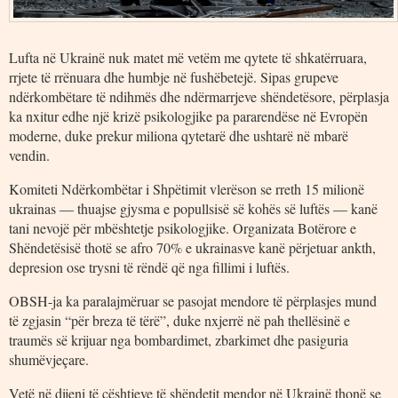
Lufta në Ukrainë nuk matet më vetëm me qytete të shkatërruara,
rrjete të rrënuara dhe humbje në fushëbetejë. Sipas grupeve
ndërkombëtare të ndihmës dhe ndërmarrjeve shëndetësore, përplasja
ka nxitur edhe një krizë psikologjike pa pararendëse në Evropën
moderne, duke prekur miliona qytetarë dhe ushtarë në mbarë
vendin.
Komiteti Ndërkombëtar i Shpëtimit vlerëson se rreth 15 milionë
ukrainas — thuajse gjysma e popullsisë së kohës së luftës — kanë
tani nevojë për mbështetje psikologjike. Organizata Botërore e
Shëndetësisë thotë se afro 70% e ukrainasve kanë përjetuar ankth,
depresion ose trysni të rëndë që nga fillimi i luftës.
OBSH-ja ka paralajmëruar se pasojat mendore të përplasjes mund
të zgjasin “për breza të tërë”, duke nxjerrë në pah thellësinë e
traumës së krijuar nga bombardimet, zbarkimet dhe pasiguria
shumëvjeçare.
Vetë në dijeni të çështjeve të shëndetit mendor në Ukrainë thonë se