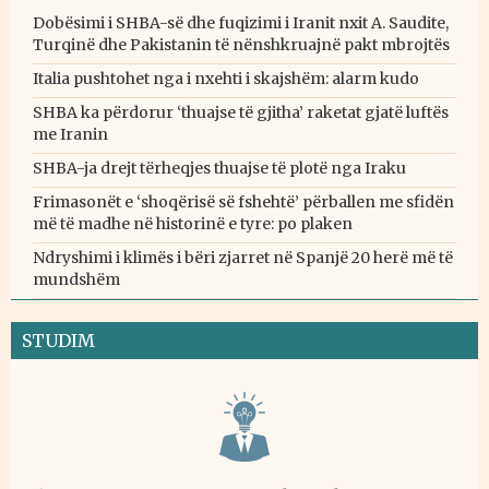
Dobësimi i SHBA-së dhe fuqizimi i Iranit nxit A. Saudite,
Turqinë dhe Pakistanin të nënshkruajnë pakt mbrojtës
Italia pushtohet nga i nxehti i skajshëm: alarm kudo
SHBA ka përdorur ‘thuajse të gjitha’ raketat gjatë luftës
me Iranin
SHBA-ja drejt tërheqjes thuajse të plotë nga Iraku
Frimasonët e ‘shoqërisë së fshehtë’ përballen me sfidën
më të madhe në historinë e tyre: po plaken
Ndryshimi i klimës i bëri zjarret në Spanjë 20 herë më të
mundshëm
STUDIM