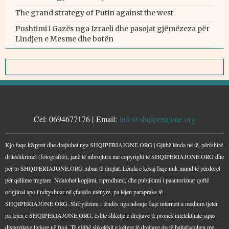
The grand strategy of Putin against the west
Pushtimi i Gazës nga Izraeli dhe pasojat gjëmëzeza për
Lindjen e Mesme dhe botën
KONTAKTE
Cel: 0694677176 | Email:
info@shqiperiajone.org
Kjo faqe këqyret dhe drejtohet nga SHQIPERIAJONE.ORG | Gjithë lënda në të, përfshirë
dritëshkrimet (fotografitë), janë të mbrojtura me copyright të SHQIPERIAJONE.ORG dhe
për to SHQIPERIAJONE.ORG mban të drejtat. Lënda e kësaj faqe nuk mund të përdoret
për qëllime tregtare. Ndalohet kopjimi, riprodhimi, dhe publikimi i paautorizuar qoftë
origjinal apo i ndryshuar në çfarëdo mënyre, pa lejen paraprake të
SHQIPERIAJONE.ORG. Shfrytëzimi i lëndës nga ndonjë faqe interneti a medium tjetër
pa lejen e SHQIPERIAJONE.ORG, është shkelje e drejtave të pronës intelektuale sipas
dispozitave ligjore në fuqi. Të gjithë shkelësit e këtyre të drejtave do të ballafaqohen me