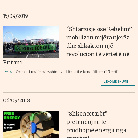
15/04/2019
“Shfarrosje ose Rebelim”:
mobilizon mijëra njerëz
dhe shkakton një
revolucion të vërtetë në
Britani
- Grupet kundër ndryshimeve klimatike kanë filluar (15 prill...
19:16
LEXO MË SHUMË →
06/09/2018
“Shkencëtarët”
pretendojnë të
prodhojnë energji nga