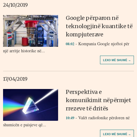
24/10/2019
Google përparon në
teknologjinë kuantike të
kompjuterave
- Kompania Google njoftoi për
08:02
një arritje historike në...
LEXO MË SHUMË →
17/04/2019
Perspektiva e
komunikimit nëpërmjet
rrezeve të dritës
- Valët radiofonike përdoren në
10:49
shumicën e paisjeve që...
LEXO MË SHUMË →