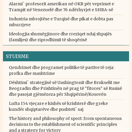
Alarmi` profesorit amerikan në OKB për veprimet e
Trampit në Venezuelë dhe 76 ndërhyrjet e SHBA-së
Industria mbrojtëse e Turqisë dhe pikat e dobta pas
mburrjeve
Ideologjia shumëgjinore dhe rreziqet ndaj shpajës
(familjes) dhe riprodhimit të shoqërisë
STUDIME
Qendrimet dhe programet politike të partive të reja:
profka dhe mashtrime
Dështimi` strategjisë së Uashingtonit dhe Brukselit me
Beogradin dhe Prishtinën në prag të “fitores” së Rusisë
dhe pasojat gjëmëzeza për Shqipërinë/Kosovën
Lufta 154 vjeçare e kishës së krishterë dhe greke
kundër shqiptarëve dhe pushteti` saj
The history and philosophy of sport: from spontaneous
decisions to the establishment of scientific principles
and a strategy for victory