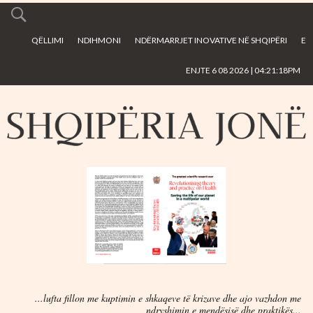
Skip to
main
QËLLIMI
NDIHMONI
NDËRMARRJET INOVATIVE NË SHQIPËRI
E
content
ENJTE 6 08 2026 | 04:21:18PM
...lufta fillon me kuptimin e shkaqeve të krizave dhe ajo vazhdon me
ndryshimin e mendësisë dhe praktikës...