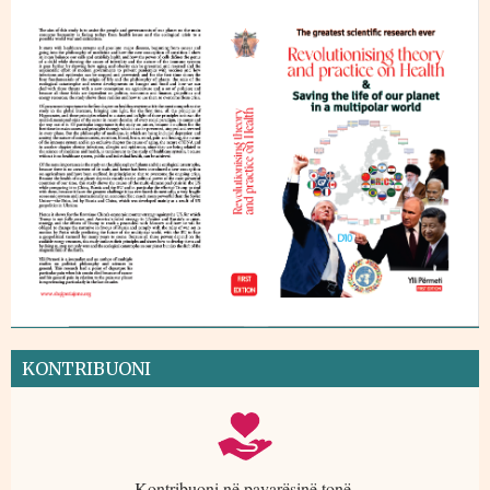
KONTRIBUONI
Kontribuoni në pavarësinë tonë.