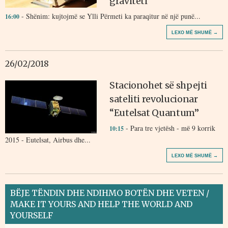
graviteti
- Shënim: kujtojmë se Ylli Përmeti ka paraqitur në një punë...
16:00
LEXO MË SHUMË →
26/02/2018
Stacionohet së shpejti
sateliti revolucionar
“Eutelsat Quantum”
- Para tre vjetёsh - mё 9 korrik
10:15
2015 - Eutelsat, Airbus dhe...
LEXO MË SHUMË →
BËJE TËNDIN DHE NDIHMO BOTËN DHE VETEN /
MAKE IT YOURS AND HELP THE WORLD AND
YOURSELF