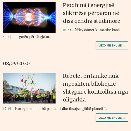
Prodhimi i energjisë
shkrirëse përparon në
disa qendra studimore
- Ndryshimet klimatike kanë
08:33
shpejtuar garën për të gjetur...
LEXO MË SHUMË →
08/09/2020
Rebelët britanikë nuk
mposhten: bllokojnë
shtypin e kontrolluar nga
oligarkia
- Kur epidemia u bë pandemi dhe thuajse gjithë planeti “...
12:49
LEXO MË SHUMË →