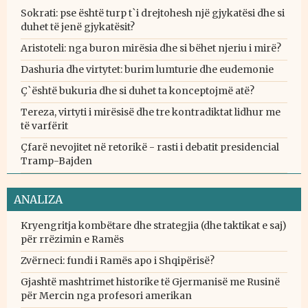
Sokrati: pse është turp t`i drejtohesh një gjykatësi dhe si
duhet të jenë gjykatësit?
Aristoteli: nga buron mirësia dhe si bëhet njeriu i mirë?
Dashuria dhe virtytet: burim lumturie dhe eudemonie
Ç`është bukuria dhe si duhet ta konceptojmë atë?
Tereza, virtyti i mirësisë dhe tre kontradiktat lidhur me
të varfërit
Çfarë nevojitet në retorikë - rasti i debatit presidencial
Tramp-Bajden
ANALIZA
Kryengritja kombëtare dhe strategjia (dhe taktikat e saj)
për rrëzimin e Ramës
Zvërneci: fundi i Ramës apo i Shqipërisë?
Gjashtë mashtrimet historike të Gjermanisë me Rusinë
për Mercin nga profesori amerikan