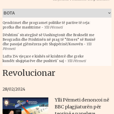
Qendrimet dhe programet politike të partive të reja:
profka dhe mashtrime
-
Ylli Përmeti
Dështimi` strategjisë së Uashingtonit dhe Brukselit me
Beogradin dhe Prishtinën në prag të “fitores” së Rusisë
dhe pasojat gjëmëzeza për Shqipërinë/Kosovën
-
Ylli
Përmeti
Lufta 154 vjeçare e kishës së krishterë dhe greke
kundër shqiptarëve dhe pushteti` saj
-
Ylli Përmeti
Revolucionar
28/02/2024
Ylli Përmeti denoncoi në
BBC plagjiaturën për
teorinë e paneleve