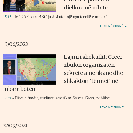
diellore në orbitë
- Më 25 shkurt BBC-ja diskutoi një nga teoritë e mija në...
15:13
LEXO MË SHUMË →
13/06/2023
Lajmi i shekullit: Greer
zbulon organizatën
sekrete amerikane dhe
shkakton ‘tërmet’ në
mbarë botën
- Ditët e fundit, studiuesi amerikan Steven Greer, publikoi...
17:52
LEXO MË SHUMË →
27/09/2021