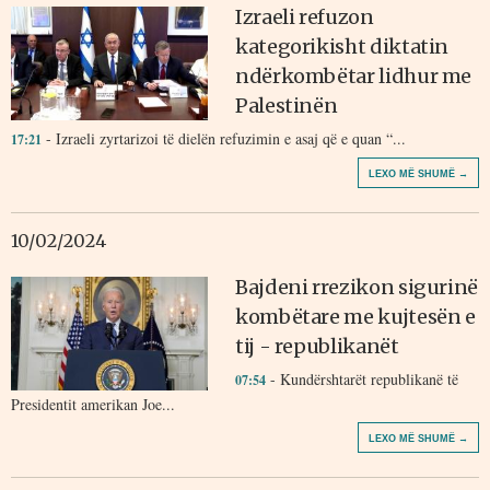
Izraeli refuzon
kategorikisht diktatin
ndërkombëtar lidhur me
Palestinën
- Izraeli zyrtarizoi të dielën refuzimin e asaj që e quan “...
17:21
LEXO MË SHUMË →
10/02/2024
Bajdeni rrezikon sigurinë
kombëtare me kujtesën e
tij - republikanët
- Kundërshtarët republikanë të
07:54
Presidentit amerikan Joe...
LEXO MË SHUMË →