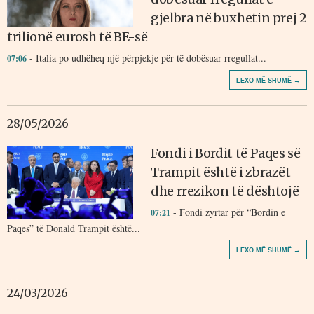
gjelbra në buxhetin prej 2
trilionë eurosh të BE-së
- Italia po udhëheq një përpjekje për të dobësuar rregullat...
07:06
LEXO MË SHUMË →
28/05/2026
Fondi i Bordit të Paqes së
Trampit është i zbrazët
dhe rrezikon të dështojë
- Fondi zyrtar për “Bordin e
07:21
Paqes” të Donald Trampit është...
LEXO MË SHUMË →
24/03/2026