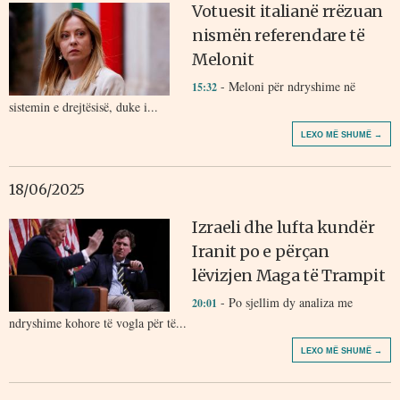
Votuesit italianë rrëzuan
nismën referendare të
Melonit
- Meloni për ndryshime në
15:32
sistemin e drejtësisë, duke i...
LEXO MË SHUMË →
18/06/2025
Izraeli dhe lufta kundër
Iranit po e përçan
lëvizjen Maga të Trampit
- Po sjellim dy analiza me
20:01
ndryshime kohore të vogla për të...
LEXO MË SHUMË →