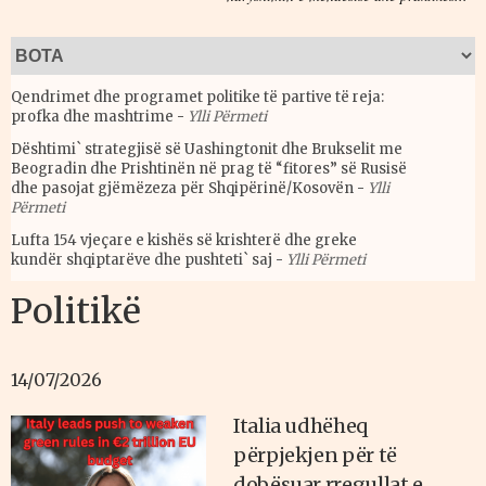
Qendrimet dhe programet politike të partive të reja:
profka dhe mashtrime
-
Ylli Përmeti
Dështimi` strategjisë së Uashingtonit dhe Brukselit me
Beogradin dhe Prishtinën në prag të “fitores” së Rusisë
dhe pasojat gjëmëzeza për Shqipërinë/Kosovën
-
Ylli
Përmeti
Lufta 154 vjeçare e kishës së krishterë dhe greke
kundër shqiptarëve dhe pushteti` saj
-
Ylli Përmeti
Politikë
14/07/2026
Italia udhëheq
përpjekjen për të
dobësuar rregullat e