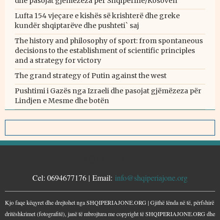
dhe pasojat gjëmëzeza për Shqipërinë/Kosovën
Lufta 154 vjeçare e kishës së krishterë dhe greke
kundër shqiptarëve dhe pushteti` saj
The history and philosophy of sport: from spontaneous
decisions to the establishment of scientific principles
and a strategy for victory
The grand strategy of Putin against the west
Pushtimi i Gazës nga Izraeli dhe pasojat gjëmëzeza për
Lindjen e Mesme dhe botën
KONTAKTE
Cel: 0694677176 | Email:
info@shqiperiajone.org
Kjo faqe këqyret dhe drejtohet nga SHQIPERIAJONE.ORG | Gjithë lënda në të, përfshirë
dritëshkrimet (fotografitë), janë të mbrojtura me copyright të SHQIPERIAJONE.ORG dhe