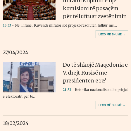
miratoi krijimin e një
komisioni të posaçëm
për të luftuar zvetënimin
- Në Tiranë, Kuvendi miratoi sot projekt-rezolutën lidhur me...
13:33
LEXO MË SHUMË →
27/04/2024
Do të shkojë Maqedonia e
V. drejt Rusisë me
presidenten e re?
- Retorika nacionaliste dhe prirjet
21:32
e elektoratit për të...
LEXO MË SHUMË →
18/02/2024