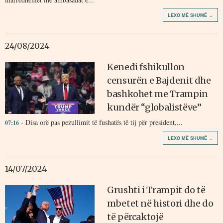
LEXO MË SHUMË →
24/08/2024
Kenedi fshikullon
censurën e Bajdenit dhe
bashkohet me Trampin
kundër “globalistëve”
- Disa orë pas pezullimit të fushatës të tij për president,...
07:16
LEXO MË SHUMË →
14/07/2024
Grushti i Trampit do të
mbetet në histori dhe do
të përcaktojë