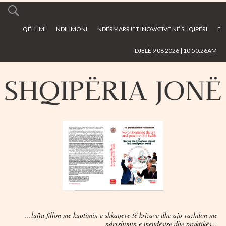
Skip to
main
QËLLIMI
NDIHMONI
NDËRMARRJET INOVATIVE NË SHQIPËRI
E
content
DJELË 9 08 2026 | 10:50:26AM
...lufta fillon me kuptimin e shkaqeve të krizave dhe ajo vazhdon me
ndryshimin e mendësisë dhe praktikës...