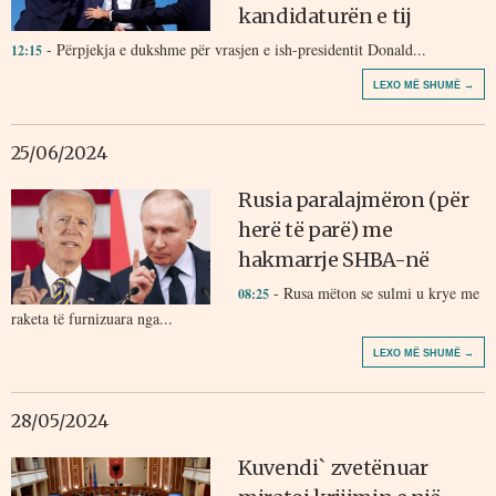
kandidaturën e tij
- Përpjekja e dukshme për vrasjen e ish-presidentit Donald...
12:15
LEXO MË SHUMË →
25/06/2024
Rusia paralajmëron (për
herë të parë) me
hakmarrje SHBA-në
- Rusa mëton se sulmi u krye me
08:25
raketa të furnizuara nga...
LEXO MË SHUMË →
28/05/2024
Kuvendi` zvetënuar