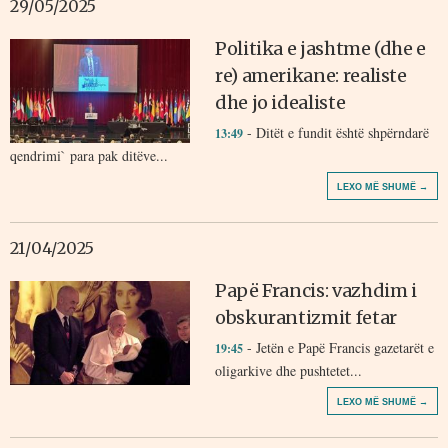
29/05/2025
Politika e jashtme (dhe e
re) amerikane: realiste
dhe jo idealiste
- Ditët e fundit është shpërndarë
13:49
qendrimi` para pak ditëve...
LEXO MË SHUMË →
21/04/2025
Papë Francis: vazhdim i
obskurantizmit fetar
- Jetën e Papë Francis gazetarët e
19:45
oligarkive dhe pushtetet...
LEXO MË SHUMË →