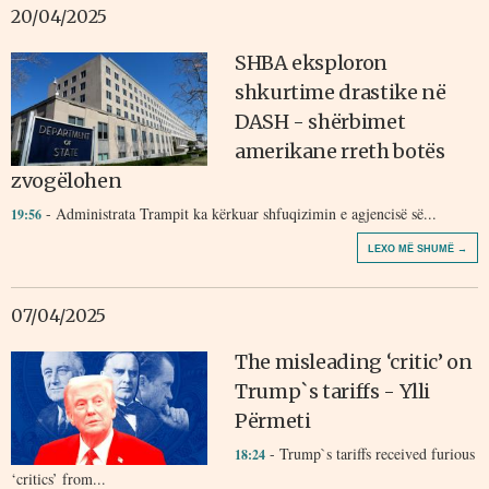
20/04/2025
SHBA eksploron
shkurtime drastike në
DASH - shërbimet
amerikane rreth botës
zvogëlohen
- Administrata Trampit ka kërkuar shfuqizimin e agjencisë së...
19:56
LEXO MË SHUMË →
07/04/2025
The misleading ‘critic’ on
Trump`s tariffs - Ylli
Përmeti
- Trump`s tariffs received furious
18:24
‘critics’ from...