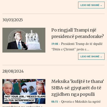
LEXO MË SHUMË →
30/03/2025
Po ringjall Trampi një
presidencë perandorake?
- Presidenti Trump do të shpallë
19:08
“Ditën e Çlirimit” javën e...
LEXO MË SHUMË →
28/08/2024
Meksika ‘kufijtë te thana’
SHBA-së: gjyqtarët do të
zgjidhen nga populli
- Qeveria e Meksikës ka ngrirë
08:51
marrëdhëniet me ambasadat e...