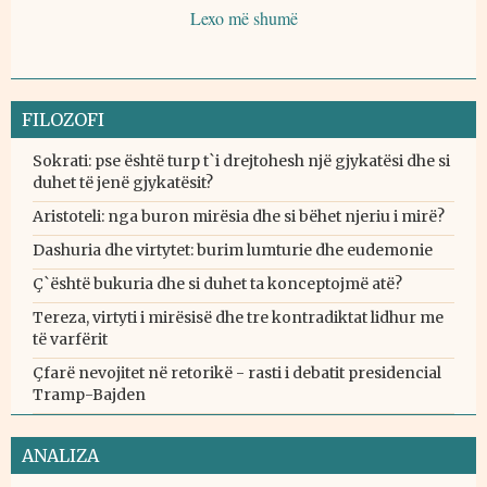
Lexo më shumë
FILOZOFI
Sokrati: pse është turp t`i drejtohesh një gjykatësi dhe si
duhet të jenë gjykatësit?
Aristoteli: nga buron mirësia dhe si bëhet njeriu i mirë?
Dashuria dhe virtytet: burim lumturie dhe eudemonie
Ç`është bukuria dhe si duhet ta konceptojmë atë?
Tereza, virtyti i mirësisë dhe tre kontradiktat lidhur me
të varfërit
Çfarë nevojitet në retorikë - rasti i debatit presidencial
Tramp-Bajden
ANALIZA