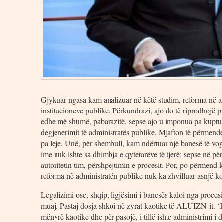
Gjykuar ngasa kam analizuar në këtë studim, reforma në adm
institucioneve publike. Përkundrazi, ajo do të riprodhojë p
edhe më shumë, pabarazitë, sepse ajo u imponua pa kuptuar
degjenerimit të administratës publike. Mjafton të përmendet
pa leje. Unë, për shembull, kam ndërtuar një banesë të vogël
ime nuk ishte sa dhimbja e qytetarëve të tjerë: sepse në për
autoritetin tim, përshpejtimin e procesit. Por, po përmend 
reforma në administratën publike nuk ka zhvilluar asnjë k
Legalizimi ose, shqip, ligjësimi i banesës kaloi nga procesi 
muaj. Pastaj dosja shkoi në zyrat kaotike të ALUIZN-it. ‘
mënyrë kaotike dhe për pasojë, i tillë ishte administrimi i