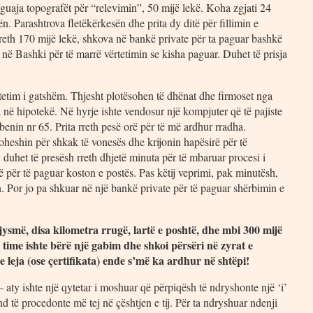
aguaja topografët për “relevimin”, 50 mijë lekë. Koha zgjati 24
n. Parashtrova fletëkërkesën dhe prita dy ditë për fillimin e
 rreth 170 mijë lekë, shkova në bankë private për ta paguar bashkë
 në Bashki për të marrë vërtetimin se kisha paguar. Duhet të prisja
rtetim i gatshëm. Thjesht plotësohen të dhënat dhe firmoset nga
në hipotekë. Në hyrje ishte vendosur një kompjuter që të pajiste
nin nr 65. Prita rreth pesë orë për të më ardhur rradha.
oheshin për shkak të vonesës dhe krijonin hapësirë për të
ty duhet të presësh rreth dhjetë minuta për të mbaruar procesi i
të për të paguar koston e postës. Pas këtij veprimi, pak minutësh,
in. Por jo pa shkuar në një bankë private për të paguar shërbimin e
ysmë, disa kilometra rrugë, lartë e poshtë, dhe mbi 300 mijë
 time ishte bërë një gabim dhe shkoi përsëri në zyrat e
 leja (ose çertifikata) ende s’më ka ardhur në shtëpi!
 aty ishte një qytetar i moshuar që përpiqësh të ndryshonte një ‘i’
të procedonte më tej në çështjen e tij. Për ta ndryshuar ndenji