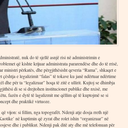
inistratë, nuk do të sjellë asnjë risi në administrimin e
roblemet që kishte krijuar administrata pararendëse dhe do të rrisë,
 ministri përkatës, dhe përgjithësisht qeveria “Rama”, shkaqet e
 çështja e legalizimit “falas” të tokave ku janë ndërtuar ndërtime
 dhe për ta “legalizuar” hoqa të zitë e ullirit. Kujtoj se dhimbja
gjithësi di se si drejtohen institucionet publike dhe nxisë, me
këtu, fazën e dytë të lagalizmit me qëllim që të kuptojmë se si
oncept dhe praktikë virtuoze.
që vijon: si fillim, nga topografët. Ndenji atje dosja rreth një
Kaotike’ në kuptimin që zyrat dhe rolet ishin “organizuar” në
 dosjeve dhe i publikut. Ndenji pak ditë aty dhe më telefonuan për