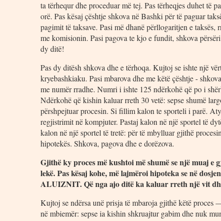
ta tërhequr dhe proceduar më tej. Pas tërheqjes duhet të p
orë. Pas kësaj çështje shkova në Bashki për të paguar taksë
pagimit të taksave. Pasi më dhanë përllogaritjen e taksës,
me komisionin. Pasi pagova te kjo e fundit, shkova përsëri
dy ditë!
Pas dy ditësh shkova dhe e tërhoqa. Kujtoj se ishte një vë
kryebashkiaku. Pasi mbarova dhe me këtë çështje - shkova 
me numër rradhe. Numri i ishte 125 ndërkohë që po i shërbe
Ndërkohë që kishin kaluar rreth 30 vetë: sepse shumë larg
përshpejtuar procesin. Si fillim kalon te sporteli i parë. A
regjistrimit në kompjuter. Pastaj kalon në një sportel të dy
kalon në një sportel të tretë: për të mbylluar gjithë proces
hipotekës. Shkova, pagova dhe e dorëzova.
Gjithë ky proces më kushtoi më shumë se një muaj e gj
lekë. Pas kësaj kohe, më lajmëroi hipoteka se në dosjen
ALUIZNIT. Që nga ajo ditë ka kaluar rreth një vit dhe
Kujtoj se ndërsa unë prisja të mbaroja gjithë këtë proces —
në mbiemër: sepse ia kishin shkruajtur gabim dhe nuk mund 