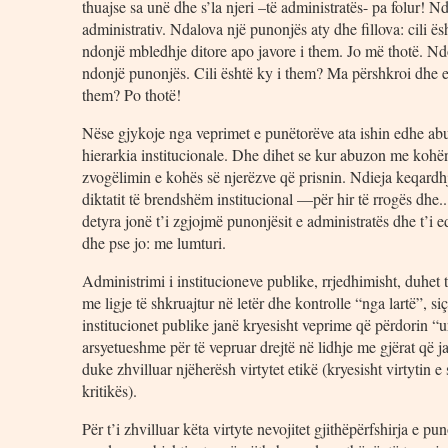
thuajse sa unë dhe s’la njeri –të administratës- pa folur! N
administrativ. Ndalova një punonjës aty dhe fillova: cili ës
ndonjë mbledhje ditore apo javore i them. Jo më thotë. Nd
ndonjë punonjës. Cili është ky i them? Ma përshkroi dhe e 
them? Po thotë!
Nëse gjykoje nga veprimet e punëtorëve ata ishin edhe ab
hierarkia institucionale. Dhe dihet se kur abuzon me kohën
zvogëlimin e kohës së njerëzve që prisnin. Ndieja keqardhje
diktatit të brendshëm institucional —për hir të rrogës dhe.
detyra jonë t’i zgjojmë punonjësit e administratës dhe t’i
dhe pse jo: me lumturi.
Administrimi i institucioneve publike, rrjedhimisht, duhe
me ligje të shkruajtur në letër dhe kontrolle “nga lartë”, 
institucionet publike janë kryesisht veprime që përdorin “u
arsyetueshme për të vepruar drejtë në lidhje me gjërat që ja
duke zhvilluar njëherësh virtytet etikë (kryesisht virtytin e s
kritikës).
Për t’i zhvilluar këta virtyte nevojitet gjithëpërfshirja e 