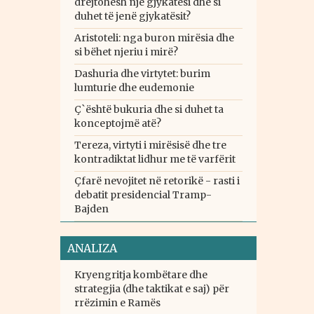
drejtohesh një gjykatësi dhe si
duhet të jenë gjykatësit?
Aristoteli: nga buron mirësia dhe
si bëhet njeriu i mirë?
Dashuria dhe virtytet: burim
lumturie dhe eudemonie
Ç`është bukuria dhe si duhet ta
konceptojmë atë?
Tereza, virtyti i mirësisë dhe tre
kontradiktat lidhur me të varfërit
Çfarë nevojitet në retorikë - rasti i
debatit presidencial Tramp-
Bajden
ANALIZA
Kryengritja kombëtare dhe
strategjia (dhe taktikat e saj) për
rrëzimin e Ramës