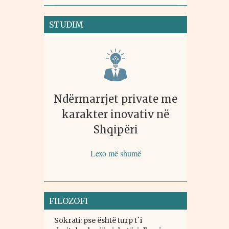
STUDIM
Ndërmarrjet private me
karakter inovativ në
Shqipëri
Lexo më shumë
FILOZOFI
Sokrati: pse është turp t`i