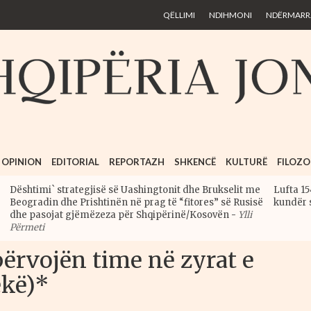
Skip to
QËLLIMI
NDIHMONI
NDËRMARRJ
main
content
OPINION
EDITORIAL
REPORTAZH
SHKENCË
KULTURË
FILOZO
Dështimi` strategjisë së Uashingtonit dhe Brukselit me
Lufta 15
Beogradin dhe Prishtinën në prag të “fitores” së Rusisë
kundër 
dhe pasojat gjëmëzeza për Shqipërinë/Kosovën
-
Ylli
Përmeti
përvojën time në zyrat e
ekë)*