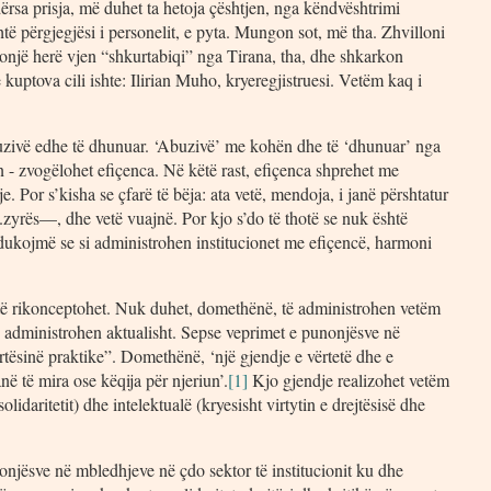
dërsa prisja, më duhet ta hetoja çështjen, nga këndvështrimi
htë përgjegjësi i personelit, e pyta. Mungon sot, më tha. Zhvilloni
onjë herë vjen “shkurtabiqi” nga Tirana, tha, dhe shkarkon
kuptova cili ishte: Ilirian Muho, kryeregjistruesi. Vetëm kaq i
uzivë edhe të dhunuar. ‘Abuzivë’ me kohën dhe të ‘dhunuar’ nga
 - zvogëlohet efiçenca. Në këtë rast, efiçenca shprehet me
. Por s’kisha se çfarë të bëja: ata vetë, mendoja, i janë përshtatur
..zyrës—, dhe vetë vuajnë. Por kjo s’do të thotë se nuk është
 edukojmë se si administrohen institucionet me efiçencë, harmoni
t të rikonceptohet. Nuk duhet, domethënë, të administrohen vetëm
siç administrohen aktualisht. Sepse veprimet e punonjësve në
rtësinë praktike”. Domethënë, ‘një gjendje e vërtetë dhe e
në të mira ose këqija për njeriun’.
[1]
Kjo gjendje realizohet vetëm
olidaritetit) dhe intelektualë (kryesisht virtytin e drejtësisë dhe
punonjësve në mbledhjeve në çdo sektor të institucionit ku dhe