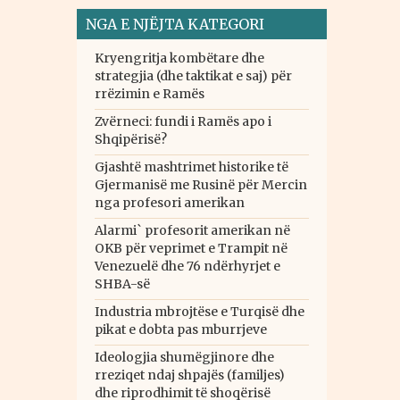
NGA E NJËJTA KATEGORI
Kryengritja kombëtare dhe
strategjia (dhe taktikat e saj) për
rrëzimin e Ramës
Zvërneci: fundi i Ramës apo i
Shqipërisë?
Gjashtë mashtrimet historike të
Gjermanisë me Rusinë për Mercin
nga profesori amerikan
Alarmi` profesorit amerikan në
OKB për veprimet e Trampit në
Venezuelë dhe 76 ndërhyrjet e
SHBA-së
Industria mbrojtëse e Turqisë dhe
pikat e dobta pas mburrjeve
Ideologjia shumëgjinore dhe
rreziqet ndaj shpajës (familjes)
dhe riprodhimit të shoqërisë