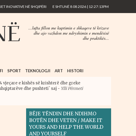
ET INOVATIVE NË SHQIPËRI
E SHTUNË 8 08 2026 | 12:27:13PM
...lufta fillon me kuptimin e shkaqeve të krizave
dhe ajo vazhdon me ndryshimin e mendësisë
dhe praktikës...
FI
SPORT
TEKNOLOGJI
ART
HISTORI
4 vjeçare e kishës së krishterë dhe greke
shqiptarëve dhe pushteti` saj
-
Ylli Përmeti
BËJE TËNDIN DHE NDIHMO
BOTËN DHE VETEN / MAKE IT
YOURS AND HELP THE WORLD
AND YOURSELF