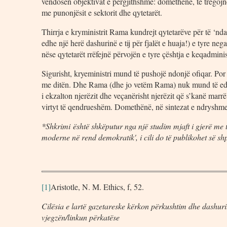
vendosen objektivat e përgjithshme: domethënë, të tregojnë,
me punonjësit e sektorit dhe qytetarët.
Thirrja e kryministrit Rama kundrejt qytetarëve për të ‘nda
edhe një herë dashurinë e tij për fjalët e huaja!) e tyre neg
nëse qytetarët rrëfejnë përvojën e tyre çështja e keqadminis
Sigurisht, kryeministri mund të pushojë ndonjë ofiqar. Po
me ditën. Dhe Rama (dhe jo vetëm Rama) nuk mund të eduk
i ekzalton njerëzit dhe veçanërisht njerëzit që s’kanë marr
virtyt të qendrueshëm. Domethënë, në sintezat e ndryshm
*Shkrimi është shkëputur nga një studim mjaft i gjerë me ti
moderne në rend demokratik', i cili do të publikohet së 
[1]
Aristotle, N. M. Ethics, f, 52.
Cilësia e lartë gazetareske kërkon përkushtim dhe dashuri.
vjegzën/linkun përkatëse