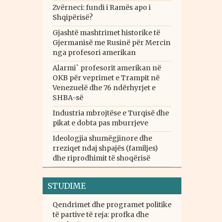
Zvërneci: fundi i Ramës apo i
Shqipërisë?
Gjashtë mashtrimet historike të
Gjermanisë me Rusinë për Mercin
nga profesori amerikan
Alarmi` profesorit amerikan në
OKB për veprimet e Trampit në
Venezuelë dhe 76 ndërhyrjet e
SHBA-së
Industria mbrojtëse e Turqisë dhe
pikat e dobta pas mburrjeve
Ideologjia shumëgjinore dhe
rreziqet ndaj shpajës (familjes)
dhe riprodhimit të shoqërisë
STUDIME
Qendrimet dhe programet politike
të partive të reja: profka dhe