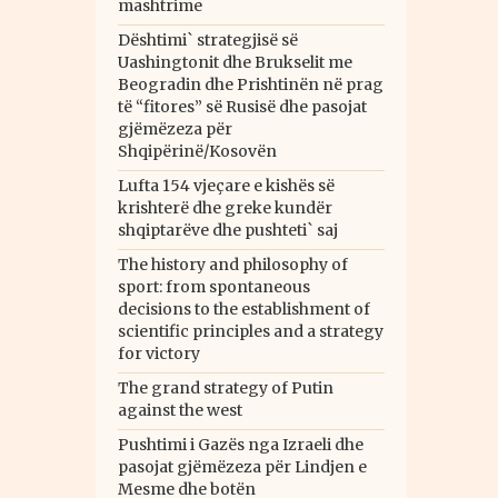
mashtrime
Dështimi` strategjisë së
Uashingtonit dhe Brukselit me
Beogradin dhe Prishtinën në prag
të “fitores” së Rusisë dhe pasojat
gjëmëzeza për
Shqipërinë/Kosovën
Lufta 154 vjeçare e kishës së
krishterë dhe greke kundër
shqiptarëve dhe pushteti` saj
The history and philosophy of
sport: from spontaneous
decisions to the establishment of
scientific principles and a strategy
for victory
The grand strategy of Putin
against the west
Pushtimi i Gazës nga Izraeli dhe
pasojat gjëmëzeza për Lindjen e
Mesme dhe botën