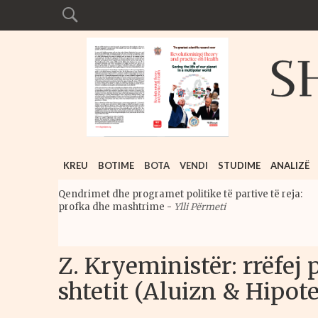
KREU
BOTIME
BOTA
VENDI
STUDIME
ANALIZË
Qendrimet dhe programet politike të partive të reja:
profka dhe mashtrime
-
Ylli Përmeti
Z. Kryeministër: rrëfej 
shtetit (Aluizn & Hipot