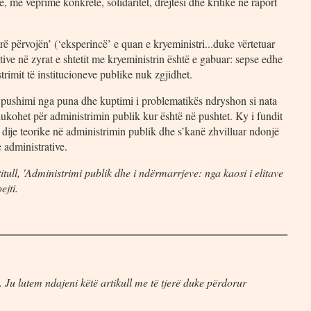
 me veprime konkrete, solidaritet, drejtësi dhe kritikë në raport
rë përvojën’ (‘eksperincë’ e quan e kryeministri...duke vërtetuar
ative në zyrat e shtetit me kryeministrin është e gabuar: sepse edhe
trimit të institucioneve publike nuk zgjidhet.
r pushimi nga puna dhe kuptimi i problematikës ndryshon si nata
ohet për administrimin publik kur është në pushtet. Ky i fundit
ë dije teorike në administrimin publik dhe s’kanë zhvilluar ndonjë
e administrative.
tull, 'Administrimi publik dhe i ndërmarrjeve: nga kaosi i elitave
shpejti.
 Ju lutem ndajeni këtë artikull me të tjerë duke përdorur