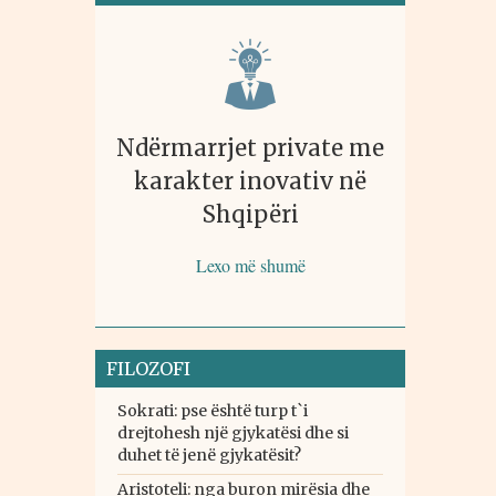
Ndërmarrjet private me
karakter inovativ në
Shqipëri
Lexo më shumë
FILOZOFI
Sokrati: pse është turp t`i
drejtohesh një gjykatësi dhe si
duhet të jenë gjykatësit?
Aristoteli: nga buron mirësia dhe