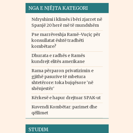
NGA E NJËJTA KATEGORI
Ndryshimi i klimës i bëri zjarret në
Spanjë 20 herë më të mundshëm
Pse marrëveshja Ramë–Vuçiç për
konsullatat është tradhëti
kombëtare?
Dhurata e radhës e Ramës
kundrejt elitës amerikane
Rama përparon privatizimin e
gjithë pasurive të mbetura
shtetërore: toka bujqësore ‘në
shënjestër’
Kërkesë e hapur drejtuar SPAK-ut
Kuvendi Kombëtar: parimet dhe
qëllimet
STUDIM