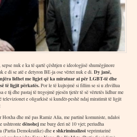
r, sepse nuk e ka të qartë çështjen e ideologjisë shumëgjinore
Dy janë,
k e di se atë e detyron BE-ja ose vërtet nuk e di.
: njëra lidhet me ligjet që ka miratuar ai për LGBT-të dhe
 të ligjit përkatës.
Por le të kujtojmë si fillim se si u zhvillua
e tij dhe pastaj të tregojmë pjesën tjetër të së vërtetës lidhur me
televizionet e oligarkisë si kundër-peshë ndaj miratimit të ligjit
:
er Hoxha dhe më pas Ramiz Alia, me partinë komuniste, ndaloi
dënohej
 e ushtronte
me burg deri në 10 vjet; periudha
e shkriminalizoi
ha (Partia Demokratike) dhe
veprimtarinë