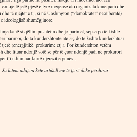
të vonojë të jetë pjesë e tyre meqënse ato organizata kanë pará dhe
dhe të njëjtët e tij, si në Uashington (“demokratët” neoliberalë)
n e ideologjisë shumëgjinore.
ithnjë kanë si qëllim pushtetin dhe jo parimet, sepse po të kishte
kter parimor, do ta kundërshtonte atë siç do të kishte kundërshtuar
 të tjerë (energjitikë, prokurime etj.). Por kundërshton vetëm
esh dhe fituar ndonjë votë se për të çuar ndonjë padi në prokurori
 s`ka për t`i ndihmuar kurrë njerëzit e punës…
 Ju lutem ndajeni këtë artikull me të tjerë duke përdorur