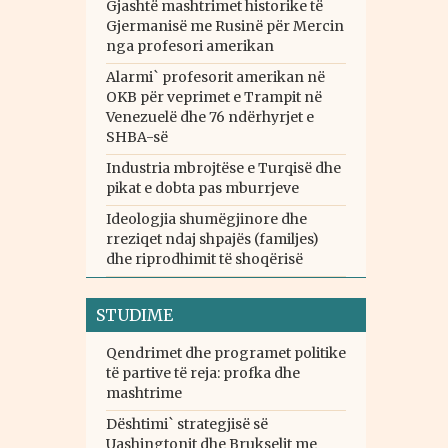
Gjashtë mashtrimet historike të
Gjermanisë me Rusinë për Mercin
nga profesori amerikan
Alarmi` profesorit amerikan në
OKB për veprimet e Trampit në
Venezuelë dhe 76 ndërhyrjet e
SHBA-së
Industria mbrojtëse e Turqisë dhe
pikat e dobta pas mburrjeve
Ideologjia shumëgjinore dhe
rreziqet ndaj shpajës (familjes)
dhe riprodhimit të shoqërisë
STUDIME
Qendrimet dhe programet politike
të partive të reja: profka dhe
mashtrime
Dështimi` strategjisë së
Uashingtonit dhe Brukselit me