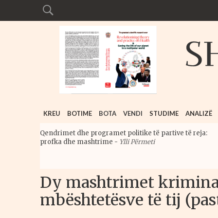
KREU
BOTIME
BOTA
VENDI
STUDIME
ANALIZË
Qendrimet dhe programet politike të partive të reja:
profka dhe mashtrime
-
Ylli Përmeti
Dy mashtrimet kriminal
mbështetësve të tij (past