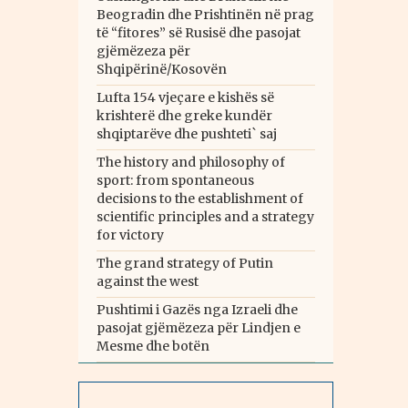
Beogradin dhe Prishtinën në prag
të “fitores” së Rusisë dhe pasojat
gjëmëzeza për
Shqipërinë/Kosovën
Lufta 154 vjeçare e kishës së
krishterë dhe greke kundër
shqiptarëve dhe pushteti` saj
The history and philosophy of
sport: from spontaneous
decisions to the establishment of
scientific principles and a strategy
for victory
The grand strategy of Putin
against the west
Pushtimi i Gazës nga Izraeli dhe
pasojat gjëmëzeza për Lindjen e
Mesme dhe botën