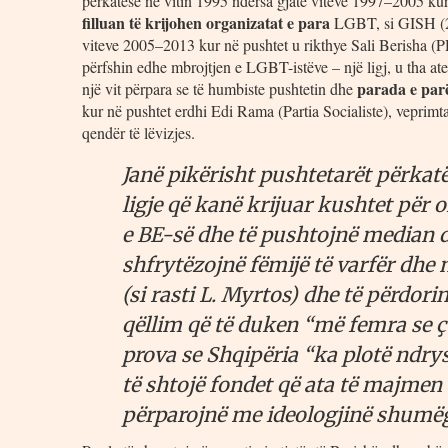
përkatëse në vitin 1995 ndërsa gjatë viteve 1997–2005 kur 
filluan të krijohen organizatat e para
LGBT, si GISH (20
viteve 2005–2013 kur në pushtet u rikthye Sali Berisha (
përfshin edhe mbrojtjen e LGBT-istëve – një ligj, u tha a
parada e par
një vit përpara se të humbiste pushtetin dhe
kur në pushtet erdhi Edi Rama (Partia Socialiste), vep
qendër të lëvizjes.
Janë pikërisht pushtetarët përkat
ligje që kanë krijuar kushtet për
e BE-së dhe të pushtojnë median d
shfrytëzojnë fëmijë të varfër dhe 
(si rasti L. Myrtos) dhe të përdor
qëllim që të duken “më femra se ç`
prova se Shqipëria “ka plotë ndry
të shtojë fondet që ata të majmen
përparojnë me ideologjinë shumë