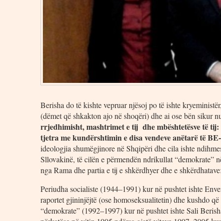
Berisha do të kishte vepruar njësoj po të ishte kryeministë
(dëmet që shkakton ajo në shoqëri) dhe ai ose bën sikur nu
rrjedhimisht, mashtrimet e tij dhe mbështetësve të tij
tjetra me kundërshtimin e disa vendeve anëtarë të BE-së
ideologjia shumëgjinore në Shqipëri dhe cila ishte ndihmesa 
Sllovakinë, të cilën e përmendën ndrikullat “demokrate” në 
nga Rama dhe partia e tij e shkërdhyer dhe e shkërdhatave
Periudha socialiste (1944–1991) kur në pushtet ishte Env
raportet gjininjëjtë (ose homoseksualitetin) dhe kushdo që
“demokrate” (1992–1997) kur në pushtet ishte Sali Beris