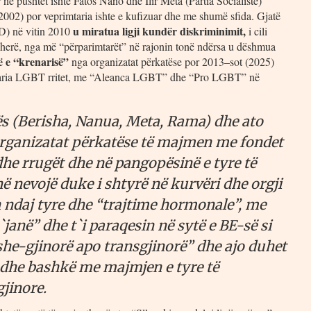
në pushtet ishte Fatos Nano dhe Ilir Meta (Partia Socialiste)
02) por veprimtaria ishte e kufizuar dhe me shumë sfida. Gjatë
u miratua ligji kundër diskriminimit,
PD) në vitin 2010
i cili
teherë, nga më “përparimtarët” në rajonin tonë ndërsa u dëshmua
ë e “krenarisë”
nga organizatat përkatëse por 2013–sot (2025)
rimtaria LGBT rritet, me “Aleanca LGBT” dhe “Pro LGBT” në
ës (Berisha, Nanua, Meta, Rama) dhe ato
 organizatat përkatëse të majmen me fondet
he rrugët dhe në pangopësinë e tyre të
në nevojë duke i shtyrë në kurvëri dhe orgji
in ndaj tyre dhe “trajtime hormonale”, me
janë” dhe t`i paraqesin në sytë e BE-së si
she-gjinorë apo transgjinorë” dhe ajo duhet
 dhe bashkë me majmjen e tyre të
gjinore.