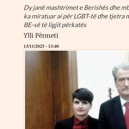
Dy janë mashtrimet e Berishës dhe mbës
ka miratuar ai për LGBT-të dhe tjetra
BE-së të ligjit përkatës
Ylli Përmeti
13/11/2025 - 13:40