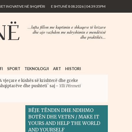
ET INOVATIVE NË SHQIPËRI
E SHTUNË 8 08 2026 | 04:39:35PM
...lufta fillon me kuptimin e shkaqeve të krizave
dhe ajo vazhdon me ndryshimin e mendësisë
dhe praktikës...
FI
SPORT
TEKNOLOGJI
ART
HISTORI
4 vjeçare e kishës së krishterë dhe greke
shqiptarëve dhe pushteti` saj
-
Ylli Përmeti
BËJE TËNDIN DHE NDIHMO
BOTËN DHE VETEN / MAKE IT
YOURS AND HELP THE WORLD
AND YOURSELF