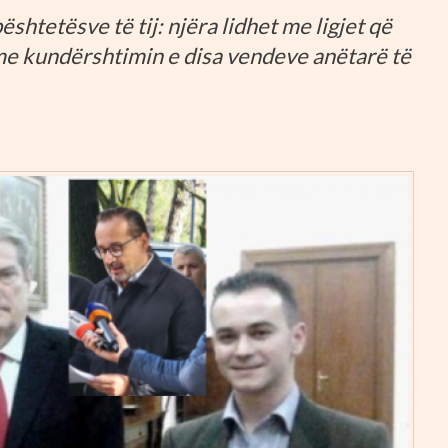
htetësve të tij: njëra lidhet me ligjet që
 me kundërshtimin e disa vendeve anëtarë të