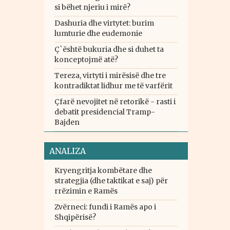
si bëhet njeriu i mirë?
Dashuria dhe virtytet: burim
lumturie dhe eudemonie
Ç`është bukuria dhe si duhet ta
konceptojmë atë?
Tereza, virtyti i mirësisë dhe tre
kontradiktat lidhur me të varfërit
Çfarë nevojitet në retorikë - rasti i
debatit presidencial Tramp-
Bajden
ANALIZA
Kryengritja kombëtare dhe
strategjia (dhe taktikat e saj) për
rrëzimin e Ramës
Zvërneci: fundi i Ramës apo i
Shqipërisë?