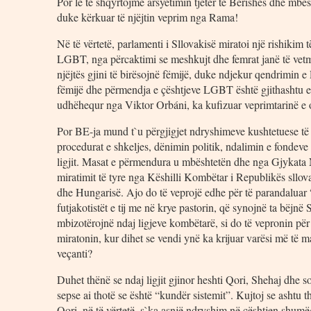
Por le të shqyrtojmë arsyetimin tjetër të Berishës dhe mbësht
duke kërkuar të njëjtin veprim nga Rama!
Në të vërtetë, parlamenti i Sllovakisë miratoi një rishikim 
LGBT, nga përcaktimi se meshkujt dhe femrat janë të vetmet 
njëjtës gjini të birësojnë fëmijë, duke ndjekur qendrimin e R
fëmijë dhe përmendja e çështjeve LGBT është gjithashtu e n
udhëhequr nga Viktor Orbáni, ka kufizuar veprimtarinë e
Por BE-ja mund t`u përgjigjet ndryshimeve kushtetuese të S
procedurat e shkeljes, dënimin politik, ndalimin e fondeve
ligjit. Masat e përmendura u mbështetën dhe nga Gjykata
miratimit të tyre nga Këshilli Kombëtar i Republikës sllova
dhe Hungarisë. Ajo do të veprojë edhe për të parandaluar 
futjakotistët e tij me në krye pastorin, që synojnë ta bëjn
mbizotërojnë ndaj ligjeve kombëtarë, si do të vepronin pë
miratonin, kur dihet se vendi ynë ka krijuar varësi më të 
veçanti?
Duhet thënë se ndaj ligjit gjinor heshti Qori, Shehaj dhe sor
sepse ai thotë se është “kundër sistemit”. Kujtoj se ashtu 
Qori, në të vërtetë, s`ka asnjë ndryshim në çështjen shumëg