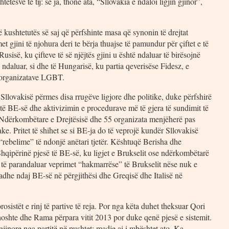
etësve të tij: se ja, thonë ata, “Sllovakia e ndaloi ligjin gjinor”,
të kushtetutës së saj që përfshinte masa që synonin të drejtat
gjini të njohura deri te bërja thuajse të pamundur për çiftet e të
usisë, ku çifteve të së njëjtës gjini u është ndaluar të birësojnë
daluar, si dhe të Hungarisë, ku partia qeverisëse Fidesz, e
 organizatave LGBT.
llovakisë përmes disa rrugëve ligjore dhe politike, duke përfshirë
 të BE-së dhe aktivizimin e procedurave më të gjera të sundimit të
 Ndërkombëtare e Drejtësisë dhe 55 organizata menjëherë pas
ke. Pritet të shihet se si BE-ja do të veprojë kundër Sllovakisë
“rebelime” të ndonjë anëtari tjetër. Kështuqë Berisha dhe
ë Shqipërinë pjesë të BE-së, ku ligjet e Brukselit ose ndërkombëtarë
r të parandaluar veprimet “hakmarrëse” të Brukselit nëse nuk e
madhe ndaj BE-së në përgjithësi dhe Greqisë dhe Italisë në
osistët e rinj të partive të reja. Por nga këta duhet theksuar Qori
thoshte dhe Rama përpara vitit 2013 por duke qenë pjesë e sistemit.
jinore nga partitë në pushtet; madje ai i mbështet ato. Ka