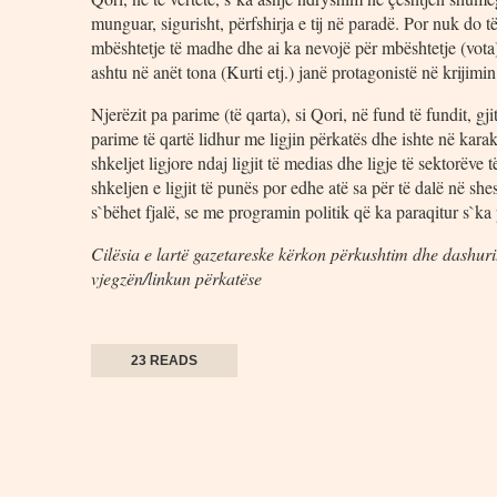
munguar, sigurisht, përfshirja e tij në paradë. Por nuk do 
mbështetje të madhe dhe ai ka nevojë për mbështetje (vota) 
ashtu në anët tona (Kurti etj.) janë protagonistë në krijimi
Njerëzit pa parime (të qarta), si Qori, në fund të fundit, gj
parime të qartë lidhur me ligjin përkatës dhe ishte në kara
shkeljet ligjore ndaj ligjit të medias dhe ligje të sektorëve
shkeljen e ligjit të punës por edhe atë sa për të dalë në sh
s`bëhet fjalë, se me programin politik që ka paraqitur
Cilësia e lartë gazetareske kërkon përkushtim dhe dashuri.
vjegzën/linkun përkatëse
23 READS