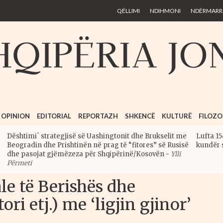
Skip to
QËLLIMI
NDIHMONI
NDËRMARRJ
main
content
OPINION
EDITORIAL
REPORTAZH
SHKENCË
KULTURË
FILOZO
Dështimi` strategjisë së Uashingtonit dhe Brukselit me
Lufta 15
Beogradin dhe Prishtinën në prag të “fitores” së Rusisë
kundër 
dhe pasojat gjëmëzeza për Shqipërinë/Kosovën
-
Ylli
Përmeti
e të Berishës dhe
ori etj.) me ‘ligjin gjinor’