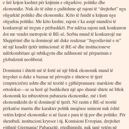
e lirë krijon kushtet për krijimin e oligarkive, politike dhe
ekonomike. Nuk do të ishte e çuditshme që rajoni të “drejtohet” nga
oligarkitë politike dhe ekonomike. Këto të fundit u krijuan nga
oligarkia politike. Me këto kushte, rajoni s`ka asnjë mundësi të
konkurrojë në tregun e përbashkët. Por ndërsa rajoni nuk konkurron
dot me vendet metropole të BE-së, Serbia mund të konkurrojë me
Shqipërinë dhe ta dominojë atë duke realizuar “Jugosllavinë e re”
në një kuadër tjetër intitucional: të BE-së dhe institucioneve
ndërkombëtare që mbikqyrin dhe ndihmonë në përparimin e
globalizmit neoliberal.
Dominimi i shtetit më të fortë në një bllok ekonomik mund të
tregohet si duke u bazuar në përvojën e shteteve të tjerë
(empiricizëm) ashtu dhe në teoritë e gjithëpranuara: marskiste dhe
ortodokse—se sa herë që bashkohen një apo shumë shtete në bllok
ekonomik ku mbizotëron pabarazia ekonomike, më i forti
ekonomikisht do të dominojë të tjerët. Në rastin e BE-së teoritë
përkatëse marrin dhe karakter politik meqënse uninoni nuk është
vetëm krijesë ekonomike si në fazat e para të tij por dhe politike. Për
shembull, institucioni kryesor i tij, Komisioni Evropian, drejtohet
gjithnjë Gjermania! Pabarazitë, rrjedhimisht, nuk janë vetëm në