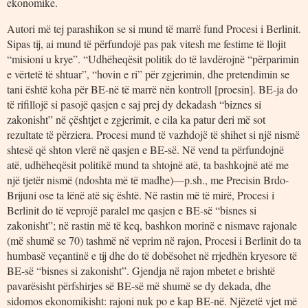
ekonomike.
Autori më tej parashikon se si mund të marrë fund Procesi i Berlinit.
Sipas tij, ai mund të përfundojë pas pak vitesh me festime të llojit
“misioni u krye”. “Udhëheqësit politik do të lavdërojnë “përparimin
e vërtetë të shtuar”, “hovin e ri” për zgjerimin, dhe pretendimin se
tani është koha për BE-në të marrë nën kontroll [proesin]. BE-ja do
të rifillojë si pasojë qasjen e saj prej dy dekadash “biznes si
zakonisht” në çështjet e zgjerimit, e cila ka patur deri më sot
rezultate të përziera. Procesi mund të vazhdojë të shihet si një nismë
shtesë që shton vlerë në qasjen e BE-së. Në vend ta përfundojnë
atë, udhëheqësit politikë mund ta shtojnë atë, ta bashkojnë atë me
një tjetër nismë (ndoshta më të madhe)—p.sh., me Precisin Brdo-
Brijuni ose ta lënë atë siç është. Në rastin më të mirë, Procesi i
Berlinit do të veprojë paralel me qasjen e BE-së “bisnes si
zakonisht”; në rastin më të keq, bashkon morinë e nismave rajonale
(më shumë se 70) tashmë në veprim në rajon, Procesi i Berlinit do ta
humbasë veçantinë e tij dhe do të dobësohet në rrjedhën kryesore të
BE-së “bisnes si zakonisht”. Gjendja në rajon mbetet e brishtë
pavarësisht përfshirjes së BE-së më shumë se dy dekada, dhe
sidomos ekonomikisht: rajoni nuk po e kap BE-në. Njëzetë vjet më