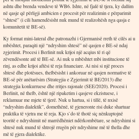
ashtu dhe brenda vendeve të WB6. Ishte, në fjalë të tjera, ky dallim
në qasje që përligji ambicien e procesit për realizimin e përparimit
“shtesë” (i cili hamendësisht nuk mund të realizohësh nga qasja e
komunitetit të BE-së).
Ky format mini-lateral dhe patronazhi i Gjermanisë rreth të cilës ai u
mbështet, paraqiti një “ndryshim shtesë” në qasjen e BE-së ndaj
zgjerimit. Procesi i Berlinit nuk krijoi një acqius të ri që
zëvendësonte atë të BE-së. Ai nuk u mbështet mbi institucione të
rinj, as edhe krijoi aftësi të reja financiare. Ai nisi si një proces
shtesë dhe plotësues, thelbësisht i ankoruar në qasjen normative të
BE-së për anëtarësim (Strategjia e Zgjerimit të BE/2013) dhe
strategjia konkurruese dhe rritjes rajonale (SEE/2020). Procesi i
Berlinit, në thelb, është një ripaketim i qasjeve ekzistuese, i
reklamuar me mjete të tjerë. Nuk u hartua, si i tillë, të nxisë
“ndryshim dialektik”, domethënë, të gjeneronte risi duke shartuar
praktika të vjetra me të reja. Kjo s`do të thotë siç nënkuptojnë
teoritë e ndryshimit në marrëdhëniet ndërkombëtare, se ndryshimi si
shtesë nuk mund të shtrojë rrugën për ndryshime më të thella dhe
më të gjera dialektike.