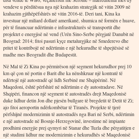
vendeve u përditësua nga një krahazim strategjik në vitin 2009 në
krahazim gjithëpëfshirës në vitin 2016-të. Deri tani, Kina ka
investuar një miliard dollarë amerikanë, shumica në formën e huave,
për të financuar ndërtimin e infrastrukturës së transportit dhe
projektet e energjisë në vend (Urën Sino-Serbe përgjatë Danubit në
Beograd: 2014; fitoi pasuri kyçe metalurgjike në Smederevo dhe
pritet të kontribojë në ndërtimin e një hekurudhe të shpejtësisë së
madhe mes Beogradit dhe Budapestit.
Në Mal të Zi Kina po përmirëson një segment hekurudhor prej 10
km që çon në portin e Barit dhe ka nënshkruar një kontratë të
ndërtojë një autostradë që lidh Serbinë me Shqipërinë. Në
Maqedoni, është përfshirë në ndërtimin e dy autostradave. Në
Shqipëri, financon një segment të autostradës drejt Maqedonisë
duke lidhur detin Jon dhe pjesën bullgare të bregdetit të Detit të Zi;
ajo fitoi aeroportin ndërkombëtar të Tiranës. Projekte të tjerë
përfshijnë modernizimin të autostradës nga Bari në Serbi, ndërtimin
e një autostrade në Bosnje-Herzegovinë, investime në impiante
prodhimi energjie prej qymyri në Stanar dhe Tuzla dhe përgatitjen e
një studimi lidhur me modernizimin e hekurudhës së Maqedonisë