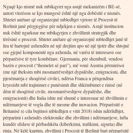
Ngaqë kjo nismë nuk mbikqyret nga asnjë mekanizëm i BE-së,
autori vlerëson se kjo mungesë është një nga dobësitë e nismës.
Shtetet anëtare që organizojnë mbledhjet vjetore të Procesit të
Berlinit janë përgjegjëse për ndjekjen e nismës. Asnjë institucion
nuk është ngarkuar me mbikqyrjen e zhvillimit strategjik dhe
tërësinë e procesit. Shtetet anëtare që organizojnë mbledhjet janë të
lira të hartojnë axhendën në një drejtim apo në një tjetër dhe shtojnë
ose gjejnë komponentë nga axhenda, në varësi të interesave ose
përparësive të tyre kombëtare. Gjermania, për shembull, vendosi
bazën e procesit (“themelet së pari”), më vonë Austria përmirësoi
(me një theksim mbi mosmarrëveshjet dypalëshe, emigracioni, dhe
pjesëmarrja e shoqërisë civile), ndërsa Franca u përqendrua
kryesisht mbi trajinimet e punësimit dhe shkëmbimet e rinisë (në
dëm të shoqërisë civile, mosmarrëveshjeve dypalëshe, dhe
emigracionit) dhe Italia ishte më shumë e interesuar në zhvillimin e
ndërmarrjeve të vogla dhe të mesme dhe inovacion. Përparësitë e
Britanisë (e cila bujtinoi mbledhjen e vitit 2018) ishin ndërlidhjet,
përparimi i axhendës elektronike dhe zhvillimi i ndërmarrjeve, lufta
kundër sfidave të përbashkëta (kiberkrimi, trafikimi, siguria) dhe
rinia. Në këtë kuptim, zhvillimi i Procesit të Berlinit bart përparësitë