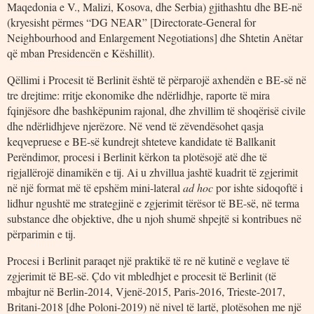
Maqedonia e V., Malizi, Kosova, dhe Serbia) gjithashtu dhe BE-në
(kryesisht përmes “DG NEAR” [Directorate-General for
Neighbourhood and Enlargement Negotiations] dhe Shtetin Anëtar
që mban Presidencën e Këshillit).
Qëllimi i Procesit të Berlinit është të përparojë axhendën e BE-së në
tre drejtime: rritje ekonomike dhe ndërlidhje, raporte të mira
fqinjësore dhe bashkëpunim rajonal, dhe zhvillim të shoqërisë civile
dhe ndërlidhjeve njerëzore. Në vend të zëvendësohet qasja
keqvepruese e BE-së kundrejt shteteve kandidate të Ballkanit
Perëndimor, procesi i Berlinit kërkon ta plotësojë atë dhe të
rigjallërojë dinamikën e tij. Ai u zhvillua jashtë kuadrit të zgjerimit
në një format më të epshëm mini-lateral
ad hoc
por ishte sidoqoftë i
lidhur ngushtë me strategjinë e zgjerimit tërësor të BE-së, në terma
substance dhe objektive, dhe u njoh shumë shpejtë si kontribues në
përparimin e tij.
Procesi i Berlinit paraqet një praktikë të re në kutinë e veglave të
zgjerimit të BE-së. Çdo vit mbledhjet e procesit të Berlinit (të
mbajtur në Berlin-2014, Vjenë-2015, Paris-2016, Trieste-2017,
Britani-2018 [dhe Poloni-2019) në nivel të lartë, plotësohen me një