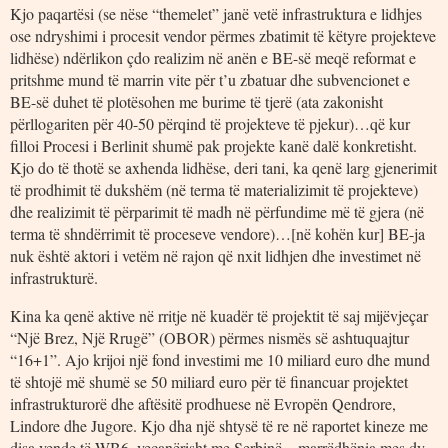
Kjo paqartësi (se nëse “themelet” janë vetë infrastruktura e lidhjes
ose ndryshimi i procesit vendor përmes zbatimit të këtyre projekteve
lidhëse) ndërlikon çdo realizim në anën e BE-së meqë reformat e
pritshme mund të marrin vite për t’u zbatuar dhe subvencionet e
BE-së duhet të plotësohen me burime të tjerë (ata zakonisht
përllogariten për 40-50 përqind të projekteve të pjekur)…që kur
filloi Procesi i Berlinit shumë pak projekte kanë dalë konkretisht.
Kjo do të thotë se axhenda lidhëse, deri tani, ka qenë larg gjenerimit
të prodhimit të dukshëm (në terma të materializimit të projekteve)
dhe realizimit të përparimit të madh në përfundime më të gjera (në
terma të shndërrimit të proceseve vendore)…[në kohën kur] BE-ja
nuk është aktori i vetëm në rajon që nxit lidhjen dhe investimet në
infrastrukturë.
Kina ka qenë aktive në rritje në kuadër të projektit të saj mijëvjeçar
“Një Brez, Një Rrugë” (OBOR) përmes nismës së ashtuquajtur
“16+1”. Ajo krijoi një fond investimi me 10 miliard euro dhe mund
të shtojë më shumë se 50 miliard euro për të financuar projektet
infrastrukturorë dhe aftësitë prodhuese në Evropën Qendrore,
Lindore dhe Jugore. Kjo dha një shtysë të re në raportet kineze me
disa vende të WB6, veçanërisht me Serbinë – marrëdhënia mes dy