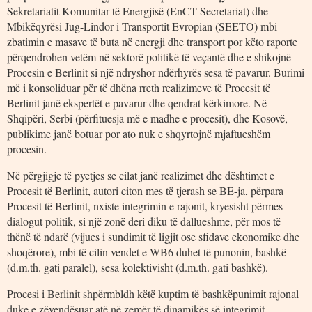
Sekretariatit Komunitar të Energjisë (EnCT Secretariat) dhe
Mbikëqyrësi Jug-Lindor i Transportit Evropian (SEETO) mbi
zbatimin e masave të buta në energji dhe transport por këto raporte
përqendrohen vetëm në sektorë politikë të veçantë dhe e shikojnë
Procesin e Berlinit si një ndryshor ndërhyrës sesa të pavarur. Burimi
më i konsoliduar për të dhëna rreth realizimeve të Procesit të
Berlinit janë ekspertët e pavarur dhe qendrat kërkimore. Në
Shqipëri, Serbi (përfituesja më e madhe e procesit), dhe Kosovë,
publikime janë botuar por ato nuk e shqyrtojnë mjaftueshëm
procesin.
Në përgjigje të pyetjes se cilat janë realizimet dhe dështimet e
Procesit të Berlinit, autori citon mes të tjerash se BE-ja, përpara
Procesit të Berlinit, nxiste integrimin e rajonit, kryesisht përmes
dialogut politik, si një zonë deri diku të dallueshme, për mos të
thënë të ndarë (vijues i sundimit të ligjit ose sfidave ekonomike dhe
shoqërore), mbi të cilin vendet e WB6 duhet të punonin, bashkë
(d.m.th. gati paralel), sesa kolektivisht (d.m.th. gati bashkë).
Procesi i Berlinit shpërmbldh këtë kuptim të bashkëpunimit rajonal
duke e zëvendësuar atë në zemër të dinamikës së integrimit