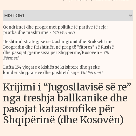
Qendrimet dhe programet politike të partive të reja:
profka dhe mashtrime
-
Ylli Përmeti
Dështimi` strategjisë së Uashingtonit dhe Brukselit me
Beogradin dhe Prishtinën në prag të “fitores” së Rusisë
dhe pasojat gjëmëzeza për Shqipërinë/Kosovën
-
Ylli
Përmeti
Lufta 154 vjeçare e kishës së krishterë dhe greke
kundër shqiptarëve dhe pushteti` saj
-
Ylli Përmeti
Krijimi i “Jugosllavisë së re”
nga treshja ballkanike dhe
pasojat katastrofike për
Shqipërinë (dhe Kosovën)