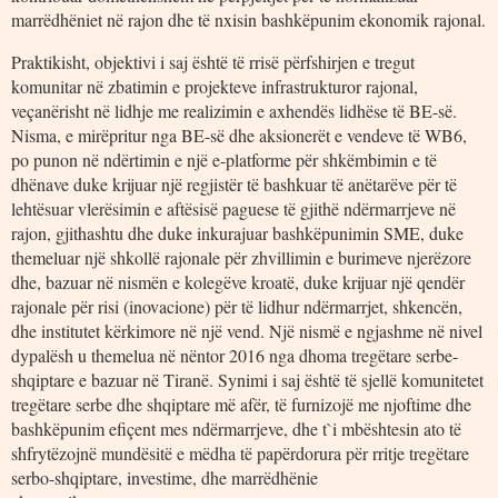
marrëdhëniet në rajon dhe të nxisin bashkëpunim ekonomik rajonal.
Praktikisht, objektivi i saj është të rrisë përfshirjen e tregut
komunitar në zbatimin e projekteve infrastrukturor rajonal,
veçanërisht në lidhje me realizimin e axhendës lidhëse të BE-së.
Nisma, e mirëpritur nga BE-së dhe aksionerët e vendeve të WB6,
po punon në ndërtimin e një e-platforme për shkëmbimin e të
dhënave duke krijuar një regjistër të bashkuar të anëtarëve për të
lehtësuar vlerësimin e aftësisë paguese të gjithë ndërmarrjeve në
rajon, gjithashtu dhe duke inkurajuar bashkëpunimin SME, duke
themeluar një shkollë rajonale për zhvillimin e burimeve njerëzore
dhe, bazuar në nismën e kolegëve kroatë, duke krijuar një qendër
rajonale për risi (inovacione) për të lidhur ndërmarrjet, shkencën,
dhe institutet kërkimore në një vend. Një nismë e ngjashme në nivel
dypalësh u themelua në nëntor 2016 nga dhoma tregëtare serbe-
shqiptare e bazuar në Tiranë. Synimi i saj është të sjellë komunitetet
tregëtare serbe dhe shqiptare më afër, të furnizojë me njoftime dhe
bashkëpunim efiçent mes ndërmarrjeve, dhe t`i mbështesin ato të
shfrytëzojnë mundësitë e mëdha të papërdorura për rritje tregëtare
serbo-shqiptare, investime, dhe marrëdhënie