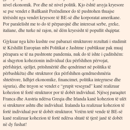
nivel ekonomik. Por dhe në nivel politik. Kjo është arsyja kryesore
se pse vendet e Ballkanit Perëndimor do të pushtohen thuajse
tërësisht nga vendet kryesore të BE-së dhe korporatat amerikane.
Por paralelisht me to do të përparojnë dhe interesat serbe, greke,
italiane, dhe turke në rajon, në dëm kryesisht të popullit shqiptar.
Gjykuar nga këto kushte ose pabarazi strukturore rezultati i studimit
të Këshillit Europian mbi Politikat e Jashtme i publikuar pak muaj
përapara se të na pushtonte pandemia, nuk do të ishte i çuditshëm:
ai shqyrton kohezionin individual (ku përfshihen përvojat,
përfshirjet, sjelljet, pritshmëritë dhe qendrimet në politika të
përbashkëta) dhe strukturor (ku përfshihen qendrueshmëria
shtetërore, lidhjet ekonomike, financimet, politika integruese dhe
siguria), dhe tregon se vendet e “grupit vesegrad” kanë realizuar
kohezion të fortë strukturor por të dobët individual. Njësoj paraqitet
Franca dhe Austria ndërsa Greqia dhe Irlanda kanë kohezion të ulët
si strukturor ashtu dhe individual. Iralanda ka realizuar kohezion të
fortë individual por të dobët strukturor. Vetëm tetë vende të BE-së
kanë realizuar kohezion të fortë ndërsa shtatë të tjerë janë të dobët
në dy fushat!