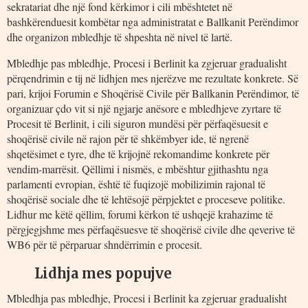
sekratariat dhe një fond kërkimor i cili mbështetet në
bashkërenduesit kombëtar nga administratat e Ballkanit Perëndimor
dhe organizon mbledhje të shpeshta në nivel të lartë.
Mbledhje pas mbledhje, Procesi i Berlinit ka zgjeruar gradualisht
përqendrimin e tij në lidhjen mes njerëzve me rezultate konkrete. Së
pari, krijoi Forumin e Shoqërisë Civile për Ballkanin Perëndimor, të
organizuar çdo vit si një ngjarje anësore e mbledhjeve zyrtare të
Procesit të Berlinit, i cili siguron mundësi për përfaqësuesit e
shoqërisë civile në rajon për të shkëmbyer ide, të ngrenë
shqetësimet e tyre, dhe të krijojnë rekomandime konkrete për
vendim-marrësit. Qëllimi i nismës, e mbështur gjithashtu nga
parlamenti evropian, është të fuqizojë mobilizimin rajonal të
shoqërisë sociale dhe të lehtësojë përpjektet e proceseve politike.
Lidhur me këtë qëllim, forumi kërkon të ushqejë krahazime të
përgjegjshme mes përfaqësuesve të shoqërisë civile dhe qeverive të
WB6 për të përparuar shndërrimin e procesit.
Lidhja mes popujve
Mbledhja pas mbledhje, Procesi i Berlinit ka zgjeruar gradualisht