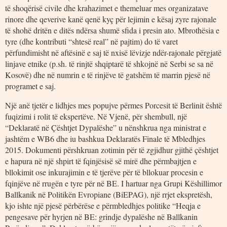
të shoqërisë civile dhe krahazimet e themeluar mes organizatave
rinore dhe qeverive kanë qenë kyç për lejimin e kësaj zyre rajonale
të shohë dritën e ditës ndërsa shumë sfida i presin ato. Mbrothësia e
tyre (dhe kontributi “shtesë real” në pajtim) do të varet
përfundimisht në aftësinë e saj të nxisë lëvizje ndër-rajonale përgjatë
linjave etnike (p.sh. të rinjtë shqiptarë të shkojnë në Serbi se sa në
Kosovë) dhe në numrin e të rinjëve të gatshëm të marrin pjesë në
programet e saj.
Një anë tjetër e lidhjes mes popujve përmes Porcesit të Berlinit është
fuqizimi i rolit të ekspertëve. Në Vjenë, për shembull, një
“Deklaratë në Çështjet Dypalëshe” u nënshkrua nga ministrat e
jashtëm e WB6 dhe iu bashkua Deklaratës Finale të Mbledhjes
2015. Dokumenti përshkruan zotimin për të zgjidhur gjithë çështjet
e hapura në një shpirt të fqinjësisë së mirë dhe përmbajtjen e
bllokimit ose inkurajimin e të tjerëve për të bllokuar procesin e
fqinjëve në rrugën e tyre për në BE. I hartuar nga Grupi Këshillimor
Ballkanik në Politikën Evropiane (BiEPAG), një rrjet ekspretësh,
kjo ishte një pjesë përbërëse e përmbledhjes politike “Heqja e
pengesave për hyrjen në BE: grindje dypalëshe në Ballkanin