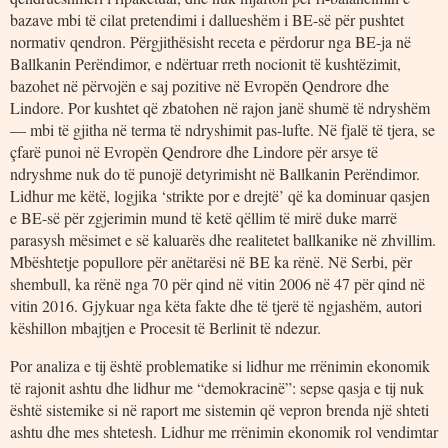
bazave mbi të cilat pretendimi i dallueshëm i BE-së për pushtet
normativ qendron. Përgjithësisht receta e përdorur nga BE-ja në
Ballkanin Perëndimor, e ndërtuar rreth nocionit të kushtëzimit,
bazohet në përvojën e saj pozitive në Evropën Qendrore dhe
Lindore. Por kushtet që zbatohen në rajon janë shumë të ndryshëm
— mbi të gjitha në terma të ndryshimit pas-lufte. Në fjalë të tjera, se
çfarë punoi në Evropën Qendrore dhe Lindore për arsye të
ndryshme nuk do të punojë detyrimisht në Ballkanin Perëndimor.
Lidhur me këtë, logjika ‘strikte por e drejtë’ që ka dominuar qasjen
e BE-së për zgjerimin mund të ketë qëllim të mirë duke marrë
parasysh mësimet e së kaluarës dhe realitetet ballkanike në zhvillim.
Mbështetje popullore për anëtarësi në BE ka rënë. Në Serbi, për
shembull, ka rënë nga 70 për qind në vitin 2006 në 47 për qind në
vitin 2016. Gjykuar nga këta fakte dhe të tjerë të ngjashëm, autori
këshillon mbajtjen e Procesit të Berlinit të ndezur.
Por analiza e tij është problematike si lidhur me rrënimin ekonomik
të rajonit ashtu dhe lidhur me “demokracinë”: sepse qasja e tij nuk
është sistemike si në raport me sistemin që vepron brenda një shteti
ashtu dhe mes shtetesh. Lidhur me rrënimin ekonomik rol vendimtar