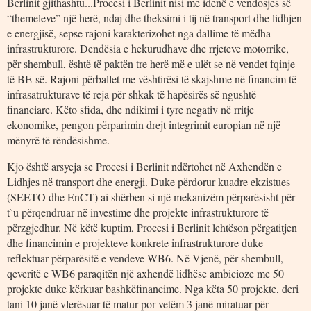
Berlinit gjithashtu...Procesi i Berlinit nisi me idenë e vendosjes së
“themeleve” një herë, ndaj dhe theksimi i tij në transport dhe lidhjen
e energjisë, sepse rajoni karakterizohet nga dallime të mëdha
infrastrukturore. Dendësia e hekurudhave dhe rrjeteve motorrike,
për shembull, është të paktën tre herë më e ulët se në vendet fqinje
të BE-së. Rajoni përballet me vështirësi të skajshme në financim të
infrasatrukturave të reja për shkak të hapësirës së ngushtë
financiare. Këto sfida, dhe ndikimi i tyre negativ në rritje
ekonomike, pengon përparimin drejt integrimit europian në një
mënyrë të rëndësishme.
Kjo është arsyeja se Procesi i Berlinit ndërtohet në Axhendën e
Lidhjes në transport dhe energji. Duke përdorur kuadre ekzistues
(SEETO dhe EnCT) ai shërben si një mekanizëm përparësisht për
t`u përqendruar në investime dhe projekte infrastrukturore të
përzgjedhur. Në këtë kuptim, Procesi i Berlinit lehtëson përgatitjen
dhe financimin e projekteve konkrete infrastrukturore duke
reflektuar përparësitë e vendeve WB6. Në Vjenë, për shembull,
qeveritë e WB6 paraqitën një axhendë lidhëse ambicioze me 50
projekte duke kërkuar bashkëfinancime. Nga këta 50 projekte, deri
tani 10 janë vlerësuar të matur por vetëm 3 janë miratuar për