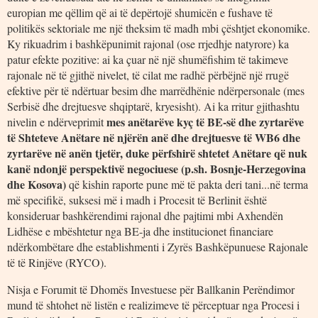
europian me qëllim që ai të depërtojë shumicën e fushave të
politikës sektoriale me një theksim të madh mbi çështjet ekonomike.
Ky rikuadrim i bashkëpunimit rajonal (ose rrjedhje natyrore) ka
patur efekte pozitive: ai ka çuar në një shumëfishim të takimeve
rajonale në të gjithë nivelet, të cilat me radhë përbëjnë një rrugë
efektive për të ndërtuar besim dhe marrëdhënie ndërpersonale (mes
Serbisë dhe drejtuesve shqiptarë, kryesisht). Ai ka rritur gjithashtu
mes anëtarëve kyç të BE-së dhe zyrtarëve
nivelin e ndërveprimit
të Shteteve Anëtare në njërën anë dhe drejtuesve të WB6 dhe
zyrtarëve në anën tjetër, duke përfshirë shtetet Anëtare që nuk
kanë ndonjë perspektivë negociuese (p.sh. Bosnje-Herzegovina
dhe Kosova)
që kishin raporte pune më të pakta deri tani...në terma
më specifikë, suksesi më i madh i Procesit të Berlinit është
konsideruar bashkërendimi rajonal dhe pajtimi mbi Axhendën
Lidhëse e mbështetur nga BE-ja dhe institucionet financiare
ndërkombëtare dhe establishmenti i Zyrës Bashkëpunuese Rajonale
të të Rinjëve (RYCO).
Nisja e Forumit të Dhomës Investuese për Ballkanin Perëndimor
mund të shtohet në listën e realizimeve të përceptuar nga Procesi i