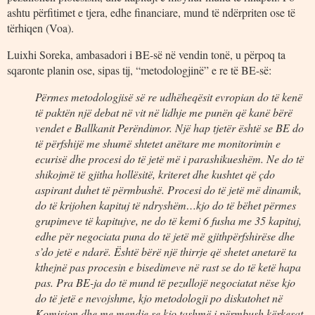
ashtu përfitimet e tjera, edhe financiare, mund të ndërpriten ose të
tërhiqen (Voa).
Luixhi Soreka, ambasadori i BE-së në vendin tonë, u përpoq ta
sqaronte planin ose, sipas tij, “metodologjinë” e re të BE-së:
Përmes metodologjisë së re udhëheqësit evropian do të kenë
të paktën një debat në vit në lidhje me punën që kanë bërë
vendet e Ballkanit Perëndimor. Një hap tjetër është se BE do
të përfshijë me shumë shtetet anëtare me monitorimin e
ecurisë dhe procesi do të jetë më i parashikueshëm. Ne do të
shikojmë të gjitha hollësitë, kriteret dhe kushtet që çdo
aspirant duhet të përmbushë. Procesi do të jetë më dinamik,
do të krijohen kapituj të ndryshëm…kjo do të bëhet përmes
grupimeve të kapitujve, ne do të kemi 6 fusha me 35 kapituj,
edhe për negociata puna do të jetë më gjithpërfshirëse dhe
s’do jetë e ndarë. Është bërë një thirrje që shetet anetarë ta
kthejnë pas procesin e bisedimeve në rast se do të ketë hapa
pas. Pra BE-ja do të mund të pezullojë negociatat nëse kjo
do të jetë e nevojshme, kjo metodologji po diskutohet në
Komision dhe me mendje se kjo tashmë i përmbush kërkesat