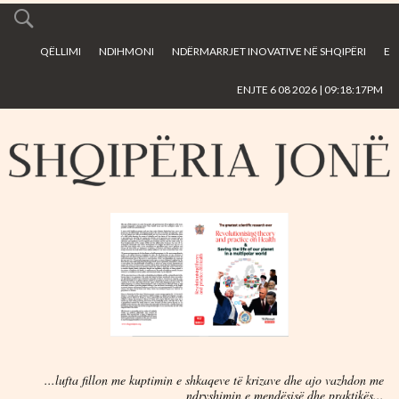
Skip to
main
QËLLIMI
NDIHMONI
NDËRMARRJET INOVATIVE NË SHQIPËRI
E
content
ENJTE 6 08 2026 | 09:18:17PM
...lufta fillon me kuptimin e shkaqeve të krizave dhe ajo vazhdon me
ndryshimin e mendësisë dhe praktikës...