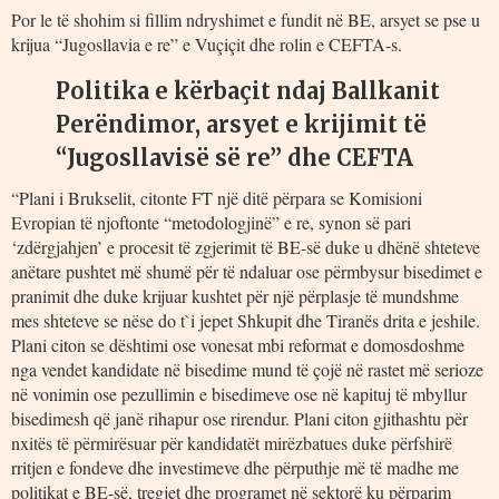
Por le të shohim si fillim ndryshimet e fundit në BE, arsyet se pse u
krijua “Jugosllavia e re” e Vuçiçit dhe rolin e CEFTA-s.
Politika e kërbaçit ndaj Ballkanit
Perëndimor, arsyet e krijimit të
“Jugosllavisë së re” dhe CEFTA
“Plani i Brukselit, citonte FT një ditë përpara se Komisioni
Evropian të njoftonte “metodologjinë” e re, synon së pari
‘zdërgjahjen’ e procesit të zgjerimit të BE-së duke u dhënë shteteve
anëtare pushtet më shumë për të ndaluar ose përmbysur bisedimet e
pranimit dhe duke krijuar kushtet për një përplasje të mundshme
mes shteteve se nëse do t`i jepet Shkupit dhe Tiranës drita e jeshile.
Plani citon se dështimi ose vonesat mbi reformat e domosdoshme
nga vendet kandidate në bisedime mund të çojë në rastet më serioze
në vonimin ose pezullimin e bisedimeve ose në kapituj të mbyllur
bisedimesh që janë rihapur ose rirendur. Plani citon gjithashtu për
nxitës të përmirësuar për kandidatët mirëzbatues duke përfshirë
rritjen e fondeve dhe investimeve dhe përputhje më të madhe me
politikat e BE-së, tregjet dhe programet në sektorë ku përparim