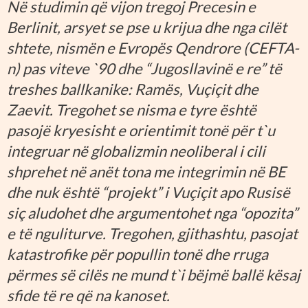
Në studimin që vijon tregoj Precesin e
Berlinit, arsyet se pse u krijua dhe nga cilët
shtete, nismën e Evropës Qendrore (CEFTA-
n) pas viteve `90 dhe “Jugosllavinë e re” të
treshes ballkanike: Ramës, Vuçiçit dhe
Zaevit. Tregohet se nisma e tyre është
pasojë kryesisht e orientimit tonë për t`u
integruar në globalizmin neoliberal i cili
shprehet në anët tona me integrimin në BE
dhe nuk është “projekt” i Vuçiçit apo Rusisë
siç aludohet dhe argumentohet nga “opozita”
e të nguliturve. Tregohen, gjithashtu, pasojat
katastrofike për popullin tonë dhe rruga
përmes së cilës ne mund t`i bëjmë ballë kësaj
sfide të re që na kanoset.