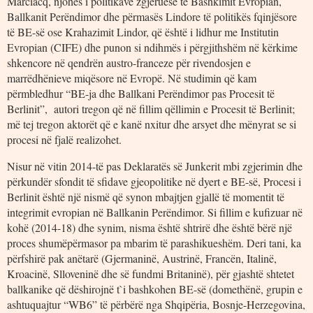
Marciacq, njohës i politikave zgjeruese të Bashkimit Evropian,
Ballkanit Perëndimor dhe përmasës Lindore të politikës fqinjësore
të BE-së ose Krahazimit Lindor, që është i lidhur me Institutin
Evropian (CIFE) dhe punon si ndihmës i përgjithshëm në kërkime
shkencore në qendrën austro-franceze për rivendosjen e
marrëdhënieve miqësore në Evropë. Në studimin që kam
përmbledhur “BE-ja dhe Ballkani Perëndimor pas Procesit të
Berlinit”, autori tregon që në fillim qëllimin e Procesit të Berlinit;
më tej tregon aktorët që e kanë nxitur dhe arsyet dhe mënyrat se si
procesi në fjalë realizohet.
Nisur në vitin 2014-të pas Deklaratës së Junkerit mbi zgjerimin dhe
përkundër sfondit të sfidave gjeopolitike në dyert e BE-së, Procesi i
Berlinit është një nismë që synon mbajtjen gjallë të momentit të
integrimit evropian në Ballkanin Perëndimor. Si fillim e kufizuar në
kohë (2014-18) dhe synim, nisma është shtrirë dhe është bërë një
proces shumëpërmasor pa mbarim të parashikueshëm. Deri tani, ka
përfshirë pak anëtarë (Gjermaninë, Austrinë, Francën, Italinë,
Kroacinë, Slloveninë dhe së fundmi Britaninë), për gjashtë shtetet
ballkanike që dëshirojnë t`i bashkohen BE-së (domethënë, grupin e
ashtuquajtur “WB6” të përbërë nga Shqipëria, Bosnje-Herzegovina,