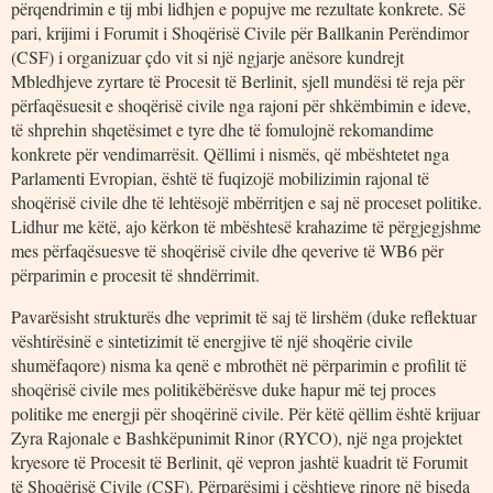
përqendrimin e tij mbi lidhjen e popujve me rezultate konkrete. Së
pari, krijimi i Forumit i Shoqërisë Civile për Ballkanin Perëndimor
(CSF) i organizuar çdo vit si një ngjarje anësore kundrejt
Mbledhjeve zyrtare të Procesit të Berlinit, sjell mundësi të reja për
përfaqësuesit e shoqërisë civile nga rajoni për shkëmbimin e ideve,
të shprehin shqetësimet e tyre dhe të fomulojnë rekomandime
konkrete për vendimarrësit. Qëllimi i nismës, që mbështetet nga
Parlamenti Evropian, është të fuqizojë mobilizimin rajonal të
shoqërisë civile dhe të lehtësojë mbërritjen e saj në proceset politike.
Lidhur me këtë, ajo kërkon të mbështesë krahazime të përgjegjshme
mes përfaqësuesve të shoqërisë civile dhe qeverive të WB6 për
përparimin e procesit të shndërrimit.
Pavarësisht strukturës dhe veprimit të saj të lirshëm (duke reflektuar
vështirësinë e sintetizimit të energjive të një shoqërie civile
shumëfaqore) nisma ka qenë e mbrothët në përparimin e profilit të
shoqërisë civile mes politikëbërësve duke hapur më tej proces
politike me energji për shoqërinë civile. Për këtë qëllim është krijuar
Zyra Rajonale e Bashkëpunimit Rinor (RYCO), një nga projektet
kryesore të Procesit të Berlinit, që vepron jashtë kuadrit të Forumit
të Shoqërisë Civile (CSF). Përparësimi i çështjeve rinore në biseda