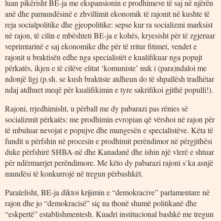
luan pikërisht BE-ja me ekspansionin e prodhimeve të saj në njërën
anë dhe pamundësinë e zhvillimit ekonomik të rajonit në kushte të
reja socialpolitike dhe gjeopolitike: sepse kur ra socializmi marksist
në rajon, të cilin e mbështeti BE-ja e kohës, kryesisht për të zgjeruar
veprimtarinë e saj ekonomike dhe për të rritur fitimet, vendet e
rajonit u braktisën edhe nga specialistët e kualifikuar nga popujt
përkatës, ikjen e të cilëve elitat ‘komuniste’ nuk i (para)ndaloi me
ndonjë ligj (p.sh. se kush braktiste atdheun do të shpallësh tradhëtar
ndaj atdhuet meqë për kualifikimin e tyre sakrifikoi gjithë populli!).
Rajoni, rrjedhimisht, u përball me dy pabarazi pas rënies së
socializmit përkatës: me prodhimin evropian që vërshoi në rajon për
të mbuluar nevojat e popujve dhe mungesën e specialistëve. Këta të
fundit u përfshin në procesin e prodhimit perëndimor në përgjithësi
duke përfshirë SHBA-në dhe Kanadanë dhe ishin një vlerë e shtuar
për ndërmarrjet perëndimore. Me këto dy pabarazi rajoni s`ka asnjë
mundësi të konkurrojë në tregun përbashkët.
Paralelisht, BE-ja diktoi krijimin e “demokracive” parlamentare në
rajon dhe jo “demokracisë” siç na thonë shumë politikanë dhe
“eskpertë” establishmentesh. Kuadri institucional bashkë me tregun