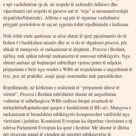
e një vazhdimësie (p.sh. në respekt të axhendës lidhëse) dhe
vijueshmëri (në respekt të pjesëve më të “reja” si mosmarrëveshjet
dypalëshe/bilaterale). Aftësia e saj për të siguruar vazhdimësi
përgjatë portofoleve të saj në zgjerim është rrjedhimisht e kufizuar.
Nuk është ende qartësuar se nëse shtete të tjerë pjesëmarrës do të
ftohen t`i bashkohen nismës dhe se si do të shpaloset procesi, për
shkak të mungesës së mekanizmit të drejtimit...Porcesi i Berlinit,
njëlloj, nuk spikat ndonjë mekanizëm të murosur mbikëqyrës. Nga
shtetet anëtare që bujtinojnë mbledhjet vjetore pritet të ndjekin
përparimin e bërë nga vendet e WB6 në respektimin e angazhimit të
tyre, por, në praktikë, asnjë qasje sistematike nuk parashikohet.
Rrjedhimisht, në kërkimin e realizimit të “përparimit shtesë të
vërtetë”, Procesi i Berlinit mbështetet shumë në angazhimin
vullnetar të udhëheqësve WB6 (ndërsa fitojnë avantazh të
mëtejshëm/kapitalizojnë qasjen e kushtëzimit të BE-së). Mungesa e
mekanizmit të brendshëm mbikëqyrës kompensohet varfërisht nga
vlerësimi i jashtëm. Komisioni Evropian ka shprehur vlerësimet e tij
ndërsa Parlamenti Evropian ka qenë i heshtur. Më shumë të dhëna
për procesin mund të gjenden në raportet mbikëqyrëse të