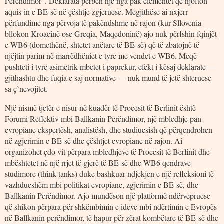
Perëndimor”. Deklarata përbën një nga pak elementët që njofton
aquis-in e BE-së në çështje zgjeruese. Megjithëse ai nxjerr
përfundime nga përvoja të pakëndshme në rajon (kur Sllovenia
bllokon Kroacinë ose Greqia, Maqedoninë) ajo nuk përfshin fqinjët
e WB6 (domethënë, shtetet anëtare të BE-së) që të zbatojnë të
njëjtin parim në marrëdhëniet e tyre me vendet e WB6. Meqë
pushteti i tyre asimetrik mbetet i paprekur, efekt i kësaj deklarate —
gjithashtu dhe fuqia e saj normative — nuk mund të jetë shteruese
sa ç`nevojitet.
Një nismë tjetër e nisur në kuadër të Procesit të Berlinit është
Forumi Reflektiv mbi Ballkanin Perëndimor, një mbledhje pan-
evropiane ekspertësh, analistësh, dhe studiuesish që përqendrohen
në zgjerimin e BE-së dhe çështjet evropiane në rajon. Ai
organizohet çdo vit përpara mbledhjeve të Procesit të Berlinit dhe
mbështetet në një rrjet të gjerë të BE-së dhe WB6 qendrave
studimore (think-tanks) duke bashkuar ndjekjen e një refleksioni të
vazhdueshëm mbi politikat evropiane, zgjerimin e BE-së, dhe
Ballkanin Perëndimor. Ajo mundëson një platformë ndërvepruese
që shikon përpara për shkëmbimin e ideve mbi ndërtimin e Evropës
në Ballkanin perëndimor, të hapur për zërat kombëtare të BE-së dhe