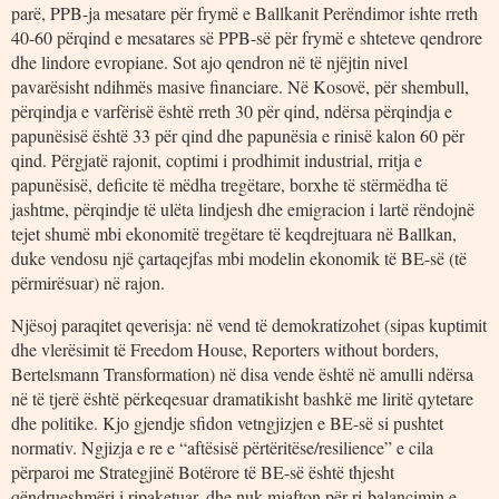
parë, PPB-ja mesatare për frymë e Ballkanit Perëndimor ishte rreth
40-60 përqind e mesatares së PPB-së për frymë e shteteve qendrore
dhe lindore evropiane. Sot ajo qendron në të njëjtin nivel
pavarësisht ndihmës masive financiare. Në Kosovë, për shembull,
përqindja e varfërisë është rreth 30 për qind, ndërsa përqindja e
papunësisë është 33 për qind dhe papunësia e rinisë kalon 60 për
qind. Përgjatë rajonit, coptimi i prodhimit industrial, rritja e
papunësisë, deficite të mëdha tregëtare, borxhe të stërmëdha të
jashtme, përqindje të ulëta lindjesh dhe emigracion i lartë rëndojnë
tejet shumë mbi ekonomitë tregëtare të keqdrejtuara në Ballkan,
duke vendosu një çartaqejfas mbi modelin ekonomik të BE-së (të
përmirësuar) në rajon.
Njësoj paraqitet qeverisja: në vend të demokratizohet (sipas kuptimit
dhe vlerësimit të Freedom House, Reporters without borders,
Bertelsmann Transformation) në disa vende është në amulli ndërsa
në të tjerë është përkeqesuar dramatikisht bashkë me liritë qytetare
dhe politike. Kjo gjendje sfidon vetngjizjen e BE-së si pushtet
normativ. Ngjizja e re e “aftësisë përtëritëse/resilience” e cila
përparoi me Strategjinë Botërore të BE-së është thjesht
qëndrueshmëri i ripaketuar, dhe nuk mjafton për ri-balancimin e