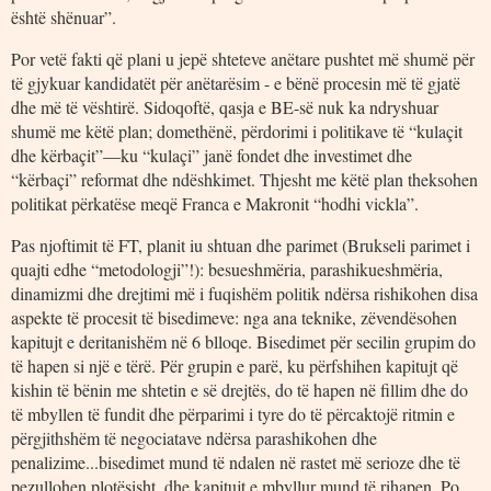
është shënuar”.
Por vetë fakti që plani u jepë shteteve anëtare pushtet më shumë për
të gjykuar kandidatët për anëtarësim - e bënë procesin më të gjatë
dhe më të vështirë. Sidoqoftë, qasja e BE-së nuk ka ndryshuar
shumë me këtë plan; domethënë, përdorimi i politikave të “kulaçit
dhe kërbaçit”—ku “kulaçi” janë fondet dhe investimet dhe
“kërbaçi” reformat dhe ndëshkimet. Thjesht me këtë plan theksohen
politikat përkatëse meqë Franca e Makronit “hodhi vickla”.
Pas njoftimit të FT, planit iu shtuan dhe parimet (Brukseli parimet i
quajti edhe “metodologji”!): besueshmëria, parashikueshmëria,
dinamizmi dhe drejtimi më i fuqishëm politik ndërsa rishikohen disa
aspekte të procesit të bisedimeve: nga ana teknike, zëvendësohen
kapitujt e deritanishëm në 6 blloqe. Bisedimet për secilin grupim do
të hapen si një e tërë. Për grupin e parë, ku përfshihen kapitujt që
kishin të bënin me shtetin e së drejtës, do të hapen në fillim dhe do
të mbyllen të fundit dhe përparimi i tyre do të përcaktojë ritmin e
përgjithshëm të negociatave ndërsa parashikohen dhe
penalizime...bisedimet mund të ndalen në rastet më serioze dhe të
pezullohen plotësisht, dhe kapitujt e mbyllur mund të rihapen. Po