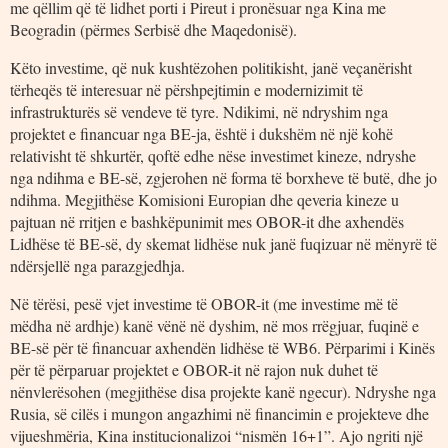
me qëllim që të lidhet porti i Pireut i pronësuar nga Kina me
Beogradin (përmes Serbisë dhe Maqedonisë).
Këto investime, që nuk kushtëzohen politikisht, janë veçanërisht
tërheqës të interesuar në përshpejtimin e modernizimit të
infrastrukturës së vendeve të tyre. Ndikimi, në ndryshim nga
projektet e financuar nga BE-ja, është i dukshëm në një kohë
relativisht të shkurtër, qoftë edhe nëse investimet kineze, ndryshe
nga ndihma e BE-së, zgjerohen në forma të borxheve të butë, dhe jo
ndihma. Megjithëse Komisioni Europian dhe qeveria kineze u
pajtuan në rritjen e bashkëpunimit mes OBOR-it dhe axhendës
Lidhëse të BE-së, dy skemat lidhëse nuk janë fuqizuar në mënyrë të
ndërsjellë nga parazgjedhja.
Në tërësi, pesë vjet investime të OBOR-it (me investime më të
mëdha në ardhje) kanë vënë në dyshim, në mos rrëgjuar, fuqinë e
BE-së për të financuar axhendën lidhëse të WB6. Përparimi i Kinës
për të përparuar projektet e OBOR-it në rajon nuk duhet të
nënvlerësohen (megjithëse disa projekte kanë ngecur). Ndryshe nga
Rusia, së cilës i mungon angazhimi në financimin e projekteve dhe
vijueshmëria, Kina institucionalizoi “nismën 16+1”. Ajo ngriti një