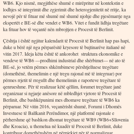
WB6. Kjo nismë, megjithëse shumë e mirëpritur në kontekstin e
lodhjes së integrimit dhe zgjerimit dhe heterogjenitetit në rritje, ka
nevojë për të fituar më shumë më shumë njohje dhe pjesëmarrje nga
ekspertët e BE-së dhe vendet e WB6. Vitet e fundit lidhja tregëtare
ka fituar hov të veçantë nën mbrojtjen e Procesit të Berlinit.
Çështja i është ngjitur kalendarit të Procesit të Berlinit hap pas hapi,
duke u bërë një nga përparësitë kryesore të bujtinarëve italianë në
vitin 2017. Ideja këtu është të ankorohet struktura ekonomike e
vendeve të WB6 —prodhimi industrial dhe shërbimet— në ato të
BE-së, jo vetëm përmes shkëmbimeve përshtjelluese tregëtare
(domethënë, themelimin e një tregu rajonal më të integruar) por
përmes rrjetit të rregullt dhe themelimin e raporteve tregëtare të
qenrueshme. Për të realizuar këtë qëllim, forumet tregëtare janë
organizuar si ngjarje anësore në mbledhjet vjetore të Procesit të
Berlinit, dhe bashkëpunimi mes dhomave tregëtare të WB6 ka
përparuar. Në vitin 2016, veçanërisht shumë, Forumi i Dhomës
Investuese të Ballkanit Perëndimor, një platformë rajonale e
përhershme që bashkon dhomat tregëtare të WB9 (WB6+Sllovenia
dhe Kroacia), u themelua në kuadër të Procesit të Berlinit, duke
kontribuar domethënshëm në përpjekjet për të normalizuar