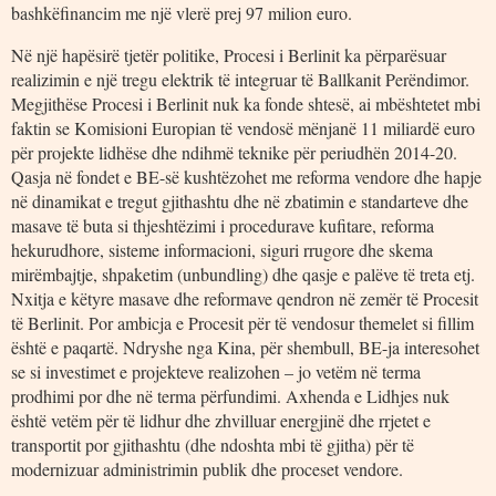
bashkëfinancim me një vlerë prej 97 milion euro.
Në një hapësirë tjetër politike, Procesi i Berlinit ka përparësuar
realizimin e një tregu elektrik të integruar të Ballkanit Perëndimor.
Megjithëse Procesi i Berlinit nuk ka fonde shtesë, ai mbështetet mbi
faktin se Komisioni Europian të vendosë mënjanë 11 miliardë euro
për projekte lidhëse dhe ndihmë teknike për periudhën 2014-20.
Qasja në fondet e BE-së kushtëzohet me reforma vendore dhe hapje
në dinamikat e tregut gjithashtu dhe në zbatimin e standarteve dhe
masave të buta si thjeshtëzimi i procedurave kufitare, reforma
hekurudhore, sisteme informacioni, siguri rrugore dhe skema
mirëmbajtje, shpaketim (unbundling) dhe qasje e palëve të treta etj.
Nxitja e këtyre masave dhe reformave qendron në zemër të Procesit
të Berlinit. Por ambicja e Procesit për të vendosur themelet si fillim
është e paqartë. Ndryshe nga Kina, për shembull, BE-ja interesohet
se si investimet e projekteve realizohen – jo vetëm në terma
prodhimi por dhe në terma përfundimi. Axhenda e Lidhjes nuk
është vetëm për të lidhur dhe zhvilluar energjinë dhe rrjetet e
transportit por gjithashtu (dhe ndoshta mbi të gjitha) për të
modernizuar administrimin publik dhe proceset vendore.