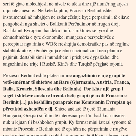
seri të gjatë mbledhjesh në nivele të ulëta dhe një numër ngjarjesh
rajonale anësore...Në këtë kuptim, Procesi i Berlinit ishte
instrumental në mbajtjen në radar çështje kyçe përparimi i të cilave
pengohësh nga shtetet e Ballkanit Perëndimor në rrugën drejt
Bashkimit Evropian: handeku i infrastrukturës së tyre dhe
cënueshmëria e tyre ekonomike; mungesa e perspektivës e
perceptuar nga rinia e WB6; rrëshqitja demokratike pas në regjime
stabilitokratike; këmbëngulja e etno-nacionalizmit nën planin e
pajtimit; destabilizimi i mundshëm i prishjeve dypalëshe; dhe
angazhimi në rritje i Rusisë, Kinës dhe Turqisë përgjatë rajonit.
me angazhimin e një grupi të
Procesi i Berlinit është plotësuar
vetë-emëruar të shteteve anëtare (Gjermania, Austria, Franca,
Italia, Kroacia, Sllovenia dhe Britania). Por ishte një grup i
vogël i shteteve anëtare brenda këtij grupi që nxiti Procesin e
Berlinit [...] pa këshillim paraprak me Komisionin Evropian që
përcaktoi axhendën e tij.
Shtete anëtarë të tjerë (Rumania,
Hungaria, Greqia) si fillim të interesuar për t`iu bashkuar nismës,
nuk u lejuan t`i bashkohen grupit. Ky format mini-lateral synonte të
mbante Procesin e Berlinit më të epshëm në përparimin e rrugëve
për të mbajtur momentin politik të zgjerimit të BE-së si brenda saj