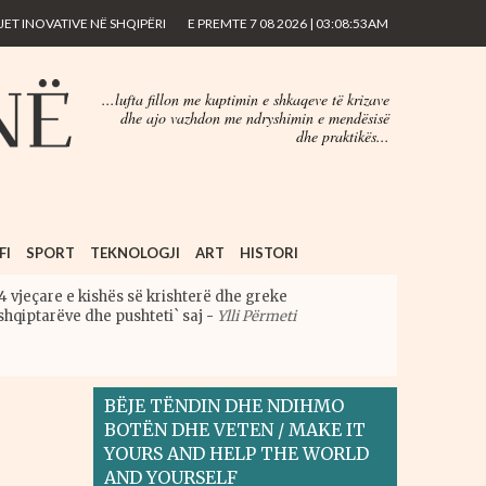
ET INOVATIVE NË SHQIPËRI
E PREMTE 7 08 2026 | 03:08:53AM
...lufta fillon me kuptimin e shkaqeve të krizave
dhe ajo vazhdon me ndryshimin e mendësisë
dhe praktikës...
FI
SPORT
TEKNOLOGJI
ART
HISTORI
4 vjeçare e kishës së krishterë dhe greke
shqiptarëve dhe pushteti` saj
-
Ylli Përmeti
BËJE TËNDIN DHE NDIHMO
BOTËN DHE VETEN / MAKE IT
YOURS AND HELP THE WORLD
AND YOURSELF