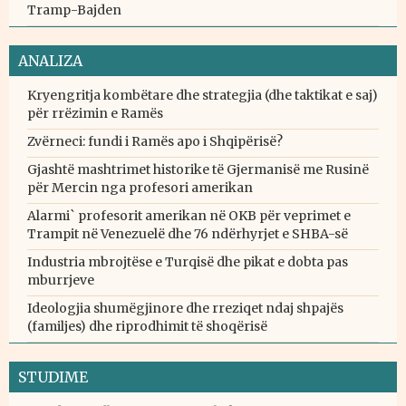
Tramp-Bajden
ANALIZA
Kryengritja kombëtare dhe strategjia (dhe taktikat e saj)
për rrëzimin e Ramës
Zvërneci: fundi i Ramës apo i Shqipërisë?
Gjashtë mashtrimet historike të Gjermanisë me Rusinë
për Mercin nga profesori amerikan
Alarmi` profesorit amerikan në OKB për veprimet e
Trampit në Venezuelë dhe 76 ndërhyrjet e SHBA-së
Industria mbrojtëse e Turqisë dhe pikat e dobta pas
mburrjeve
Ideologjia shumëgjinore dhe rreziqet ndaj shpajës
(familjes) dhe riprodhimit të shoqërisë
STUDIME