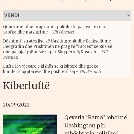
Qendrimet dhe programet politike të partive të reja:
profka dhe mashtrime
-
Ylli Përmeti
Dështimi` strategjisë së Uashingtonit dhe Brukselit me
Beogradin dhe Prishtinën në prag të “fitores” së Rusisë
dhe pasojat gjëmëzeza për Shqipërinë/Kosovën
-
Ylli
Përmeti
Lufta 154 vjeçare e kishës së krishterë dhe greke
kundër shqiptarëve dhe pushteti` saj
-
Ylli Përmeti
Kiberluftë
20/09/2022
Qeveria “Rama” loboi në
Uashington për
mbështetje politike?