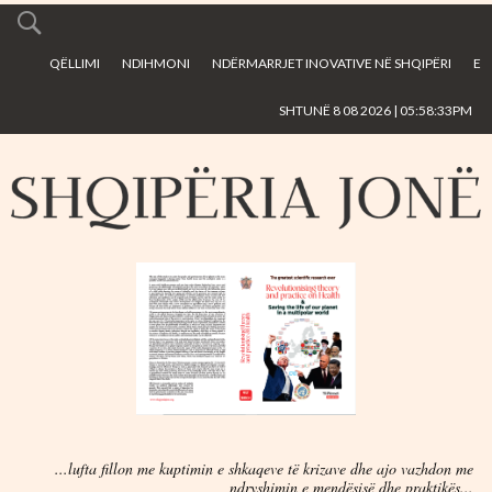
Skip to
main
QËLLIMI
NDIHMONI
NDËRMARRJET INOVATIVE NË SHQIPËRI
E
content
SHTUNË 8 08 2026 | 05:58:33PM
...lufta fillon me kuptimin e shkaqeve të krizave dhe ajo vazhdon me
ndryshimin e mendësisë dhe praktikës...