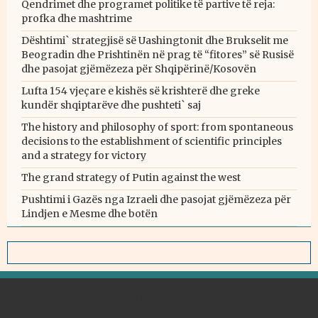
Qendrimet dhe programet politike të partive të reja:
profka dhe mashtrime
Dështimi` strategjisë së Uashingtonit dhe Brukselit me
Beogradin dhe Prishtinën në prag të “fitores” së Rusisë
dhe pasojat gjëmëzeza për Shqipërinë/Kosovën
Lufta 154 vjeçare e kishës së krishterë dhe greke
kundër shqiptarëve dhe pushteti` saj
The history and philosophy of sport: from spontaneous
decisions to the establishment of scientific principles
and a strategy for victory
The grand strategy of Putin against the west
Pushtimi i Gazës nga Izraeli dhe pasojat gjëmëzeza për
Lindjen e Mesme dhe botën
KONTAKTE