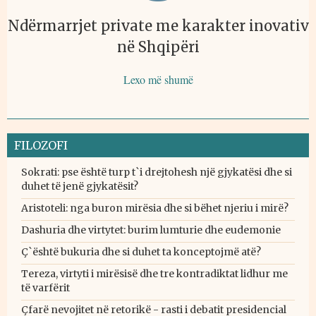
Ndërmarrjet private me karakter inovativ
në Shqipëri
Lexo më shumë
FILOZOFI
Sokrati: pse është turp t`i drejtohesh një gjykatësi dhe si
duhet të jenë gjykatësit?
Aristoteli: nga buron mirësia dhe si bëhet njeriu i mirë?
Dashuria dhe virtytet: burim lumturie dhe eudemonie
Ç`është bukuria dhe si duhet ta konceptojmë atë?
Tereza, virtyti i mirësisë dhe tre kontradiktat lidhur me
të varfërit
Çfarë nevojitet në retorikë - rasti i debatit presidencial