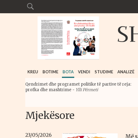
KREU
BOTIME
BOTA
VENDI
STUDIME
ANALIZË
Qendrimet dhe programet politike të partive të reja:
profka dhe mashtrime
-
Ylli Përmeti
Mjekësore
23/05/2026
Më s