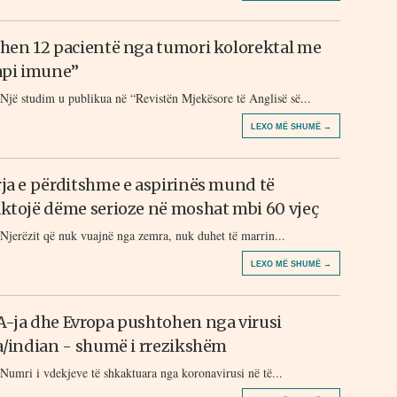
hen 12 pacientë nga tumori kolorektal me
api imune”
Një studim u publikua në “Revistën Mjekësore të Anglisë së...
LEXO MË SHUMË →
ja e përditshme e aspirinës mund të
ktojë dëme serioze në moshat mbi 60 vjeç
Njerëzit që nuk vuajnë nga zemra, nuk duhet të marrin...
LEXO MË SHUMË →
-ja dhe Evropa pushtohen nga virusi
a/indian - shumë i rrezikshëm
Numri i vdekjeve të shkaktuara nga koronavirusi në të...