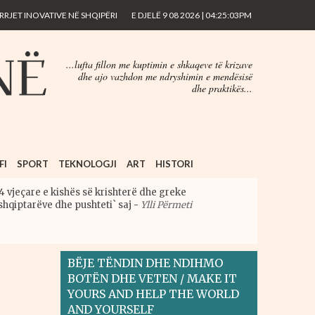
RJET INOVATIVE NË SHQIPËRI
E DJELË 9 08 2026 | 04:25:03PM
...lufta fillon me kuptimin e shkaqeve të krizave
dhe ajo vazhdon me ndryshimin e mendësisë
dhe praktikës...
FI
SPORT
TEKNOLOGJI
ART
HISTORI
4 vjeçare e kishës së krishterë dhe greke
shqiptarëve dhe pushteti` saj
-
Ylli Përmeti
BËJE TËNDIN DHE NDIHMO
BOTËN DHE VETEN / MAKE IT
YOURS AND HELP THE WORLD
AND YOURSELF