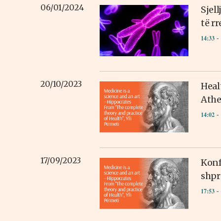
06/01/2024
Sjel
të r
- 
14:33
20/10/2023
Heal
Athe
- 
14:02
17/09/2023
Konf
shpr
- 
17:53