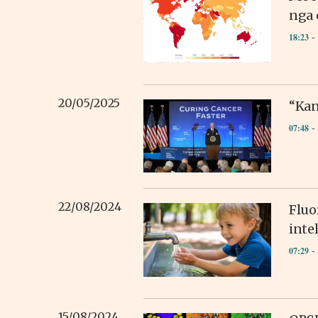
nga 
- 
18:23
20/05/2025
“Kan
- 
07:48
22/08/2024
Fluo
inte
- 
07:29
15/08/2024