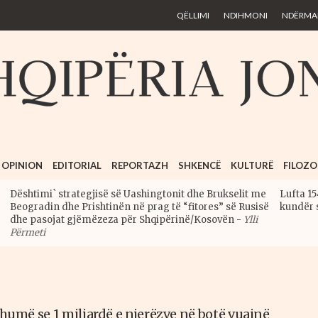
Skip to
QËLLIMI
NDIHMONI
NDËRMAR
main
content
OPINION
EDITORIAL
REPORTAZH
SHKENCË
KULTURË
FILOZO
Dështimi` strategjisë së Uashingtonit dhe Brukselit me
Lufta 15
Beogradin dhe Prishtinën në prag të “fitores” së Rusisë
kundër 
dhe pasojat gjëmëzeza për Shqipërinë/Kosovën
-
Ylli
Përmeti
humë se 1 miliardë e njerëzve në botë vuajnë