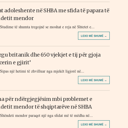
at adoleshente në SHBA me sfida të papara të
detit mendor
Studime të shumta tregojnë se moshat e reja në Shtetet e...
LEXO MË SHUMË →
gu britanik dhe 650 vjekjet e tij për gjoja
erin e gjirit’
Sipas një hetimi të zhvilluar nga mjekët ligjorë në...
LEXO MË SHUMË →
a për ndërgjegjësim mbi problemet e
detit mendor të shqiptarëve në SHBA
Shëndeti mendor paraqet një nga sfidat më të mëdha në...
LEXO MË SHUMË →