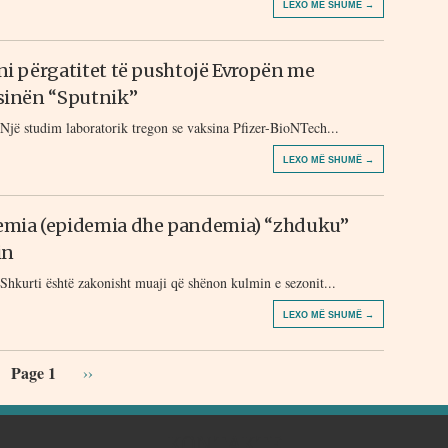
LEXO MË SHUMË →
ni përgatitet të pushtojë Evropën me
sinën “Sputnik”
Një studim laboratorik tregon se vaksina Pfizer-BioNTech...
LEXO MË SHUMË →
mia (epidemia dhe pandemia) “zhduku”
in
Shkurti është zakonisht muaji që shënon kulmin e sezonit...
LEXO MË SHUMË →
Page 1
››
KONTAKTE