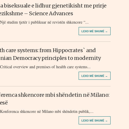
lja biseksuale e lidhur gjenetikisht me prirje
rezikshme – Science Advances
Një studim tjetër i publikuar në revistën shkencore “...
LEXO MË SHUMË →
th care systems: from Hippocrates` and
nian Democracy principles to modernity
Critical overview and premises of health care systems...
LEXO MË SHUMË →
erenca shkencore mbi shëndetin në Milano:
esë
Konferenca shkencore në Milano mbi shëndetin publik,...
LEXO MË SHUMË →