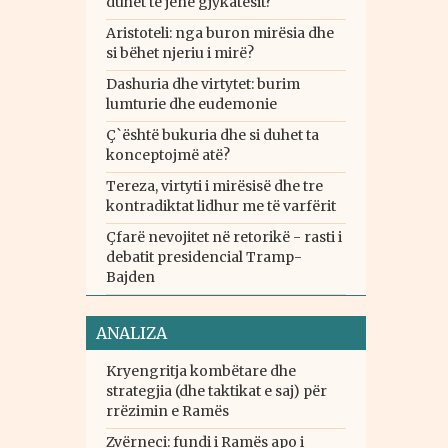
duhet të jenë gjykatësit?
Aristoteli: nga buron mirësia dhe
si bëhet njeriu i mirë?
Dashuria dhe virtytet: burim
lumturie dhe eudemonie
Ç`është bukuria dhe si duhet ta
konceptojmë atë?
Tereza, virtyti i mirësisë dhe tre
kontradiktat lidhur me të varfërit
Çfarë nevojitet në retorikë - rasti i
debatit presidencial Tramp-
Bajden
ANALIZA
Kryengritja kombëtare dhe
strategjia (dhe taktikat e saj) për
rrëzimin e Ramës
Zvërneci: fundi i Ramës apo i