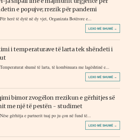
-ja shpall linë e majmunit urgjencë për
detin e popujve; rrezik për pandemi
Për herë të dytë në dy vjet, Organizata Botërore e...
LEXO MË SHUMË →
imi i temperaturave të larta tek shëndeti i
iut
Temperaturat shumë të larta, të kombinuara me lagështinë e...
LEXO MË SHUMË →
imi bimor zvogëlon rrezikun e gërhitjes së
it me një të pestën - studimet
Nëse gërhitja e partnerit tuaj po ju çon në fund të...
LEXO MË SHUMË →