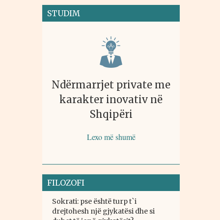
STUDIM
Ndërmarrjet private me
karakter inovativ në
Shqipëri
Lexo më shumë
FILOZOFI
Sokrati: pse është turp t`i
drejtohesh një gjykatësi dhe si