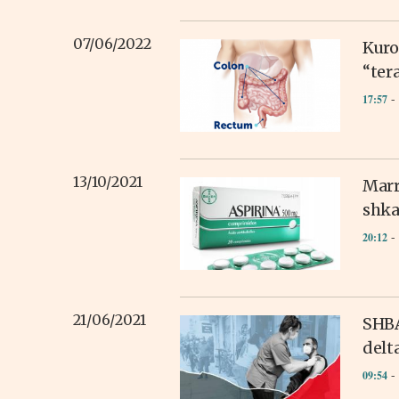
07/06/2022
Kuro
“ter
- 
17:57
13/10/2021
Marr
shka
- 
20:12
21/06/2021
SHBA
delt
- 
09:54