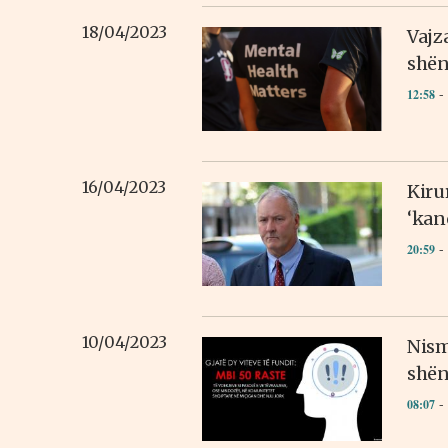
18/04/2023
Vajz
shën
- 
12:58
16/04/2023
Kirur
‘kanc
- 
20:59
10/04/2023
Nism
shën
- 
08:07