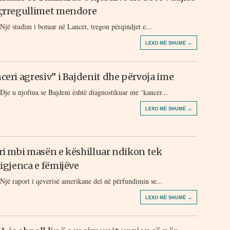
çrregullimet mendore
Një studim i botuar në Lancet, tregon përqindjet e...
LEXO MË SHUMË →
ceri agresiv” i Bajdenit dhe përvoja ime
Dje u njoftua se Bajdeni është diagnostikuar me ‘kancer...
LEXO MË SHUMË →
ri mbi masën e këshilluar ndikon tek
ligjenca e fëmijëve
Një raport i qeverisë amerikane del në përfundimin se...
LEXO MË SHUMË →