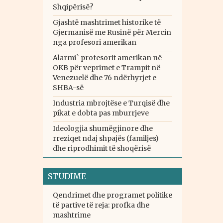
Shqipërisë?
Gjashtë mashtrimet historike të
Gjermanisë me Rusinë për Mercin
nga profesori amerikan
Alarmi` profesorit amerikan në
OKB për veprimet e Trampit në
Venezuelë dhe 76 ndërhyrjet e
SHBA-së
Industria mbrojtëse e Turqisë dhe
pikat e dobta pas mburrjeve
Ideologjia shumëgjinore dhe
rreziqet ndaj shpajës (familjes)
dhe riprodhimit të shoqërisë
STUDIME
Qendrimet dhe programet politike
të partive të reja: profka dhe
mashtrime