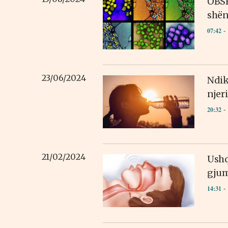
OBSH
shën
- 
07:42
23/06/2024
Ndik
njer
- 
20:32
21/02/2024
Ushq
gjum
- 
14:31