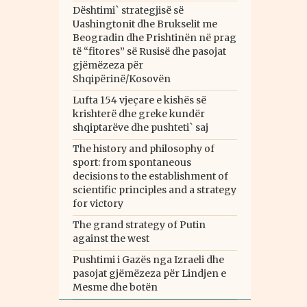
Dështimi` strategjisë së
Uashingtonit dhe Brukselit me
Beogradin dhe Prishtinën në prag
të “fitores” së Rusisë dhe pasojat
gjëmëzeza për
Shqipërinë/Kosovën
Lufta 154 vjeçare e kishës së
krishterë dhe greke kundër
shqiptarëve dhe pushteti` saj
The history and philosophy of
sport: from spontaneous
decisions to the establishment of
scientific principles and a strategy
for victory
The grand strategy of Putin
against the west
Pushtimi i Gazës nga Izraeli dhe
pasojat gjëmëzeza për Lindjen e
Mesme dhe botën