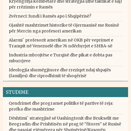
Kryengritja kombëtare dhe strategjia (dhe taktikat e saj)
për rrëzimin e Ramës
Zvërneci: fundi i Ramës apo i Shqipërisë?
Gjashtë mashtrimet historike të Gjermanisë me Rusinë
për Mercin nga profesori amerikan
Alarmi` profesorit amerikan në OKB për veprimet e
Trampit në Venezuelë dhe 76 ndërhyrjet e SHBA-së
Industria mbrojtëse e Turqisë dhe pikat e dobta pas
mburrjeve
Ideologjia shumëgjinore dhe rreziqet ndaj shpajës
(familjes) dhe riprodhimit të shoqërisë
STUDIME
Qendrimet dhe programet politike të partive të reja:
profka dhe mashtrime
Dështimi` strategjisë së Uashingtonit dhe Brukselit me
Beogradin dhe Prishtinën në prag të “fitores” së Rusisë
dhe pasojat gjëmëzeza për Shqipërinë/Kosovën