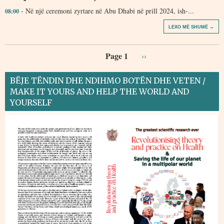
- Në një ceremoni zyrtare në Abu Dhabi në prill 2024, ish-...
08:00
LEXO MË SHUMË →
Page 1
››
BËJE TËNDIN DHE NDIHMO BOTËN DHE VETEN /
MAKE IT YOURS AND HELP THE WORLD AND
YOURSELF