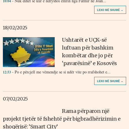
- Nuk dihet se kur e ndryshoi emrin nga Fatmir në Joan...
10:04
LEXO MË SHUMË →
18/02/2025
Ushtarët e UÇK-së
luftuan për bashkim
kombëtar dhe jo për
‘pavarësinë’ e Kosovës
- Po e përcjell me vëmendje se si ndër vite po rrafshohet e...
12:53
LEXO MË SHUMË →
07/02/2025
Rama përparon një
projekt tjetër të fshehtë për bigbradhërizimin e
shoqërisë: ‘Smart City’