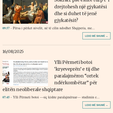
drejtohesh një gjykatësi
dhe si duhet të jenë
gjykatësit?
- Përsa i përket nivelit, në të cilin ndodhet Shqiperia, me...
09:57
LEXO MË SHUMË →
16/08/2025
Ylli Përmeti botoi
‘kryeveprën’ e tij dhe
paralajmëron “ortek
ndërkombëtar” për
elitën neoliberale shqiptare
- Ylli Përmeti botoi —siç kishte paralajmëruar— studimin e...
07:45
LEXO MË SHUMË →