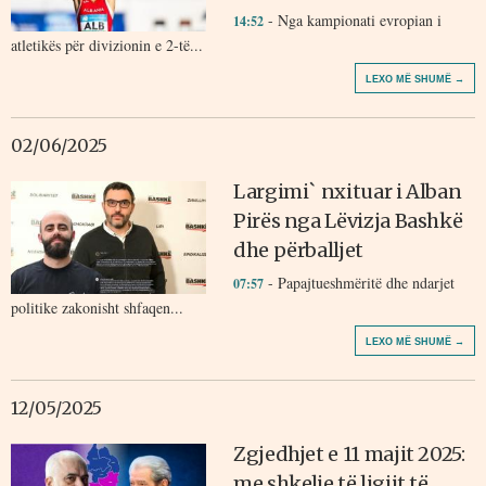
- Nga kampionati evropian i
14:52
atletikës për divizionin e 2-të...
LEXO MË SHUMË →
02/06/2025
Largimi` nxituar i Alban
Pirës nga Lëvizja Bashkë
dhe përballjet
- Papajtueshmëritë dhe ndarjet
07:57
politike zakonisht shfaqen...
LEXO MË SHUMË →
12/05/2025
Zgjedhjet e 11 majit 2025:
me shkelje të ligjit të