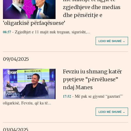
zgjedhjeve dhe medias
dhe përsëritje e
‘oligarkisë përfaqësuese’
- Zgjedhjet e 11 majit nuk treguan, sigurisht,...
08:57
LEXO MË SHUMË →
09/04/2025
Fevziu iu shmang katër
pyetjeve “përvëluese”
ndaj Manes
- Më pak se gjysmë “gazetari”`
17:52
oligarkisë, Fevziu, që ka të...
LEXO MË SHUMË →
03/04/2025