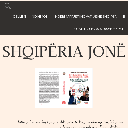
Skip to
main
QËLLIMI
NDIHMONI
NDËRMARRJET INOVATIVE NË SHQIPËRI
E
content
PREMTE 7 08 2026 | 05:41:45PM
...lufta fillon me kuptimin e shkaqeve të krizave dhe ajo vazhdon me
ndryshimin e mendësisë dhe praktikës...