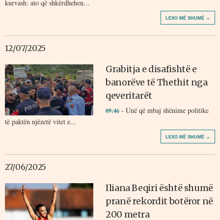
kurvash: ato që shkërdhehen...
LEXO MË SHUMË →
12/07/2025
Grabitja e disafishtë e
banorëve të Thethit nga
qeveritarët
- Unë që mbaj shënime politike
09:46
të paktën njëzetë vitet e...
LEXO MË SHUMË →
27/06/2025
Iliana Beqiri është shumë
pranë rekordit botëror në
200 metra