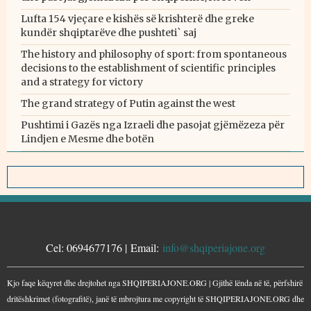
Lufta 154 vjeçare e kishës së krishterë dhe greke
kundër shqiptarëve dhe pushteti` saj
The history and philosophy of sport: from spontaneous
decisions to the establishment of scientific principles
and a strategy for victory
The grand strategy of Putin against the west
Pushtimi i Gazës nga Izraeli dhe pasojat gjëmëzeza për
Lindjen e Mesme dhe botën
KONTAKTE
Cel: 0694677176 | Email:
info@shqiperiajone.org
Kjo faqe këqyret dhe drejtohet nga SHQIPERIAJONE.ORG | Gjithë lënda në të, përfshirë
dritëshkrimet (fotografitë), janë të mbrojtura me copyright të SHQIPERIAJONE.ORG dhe