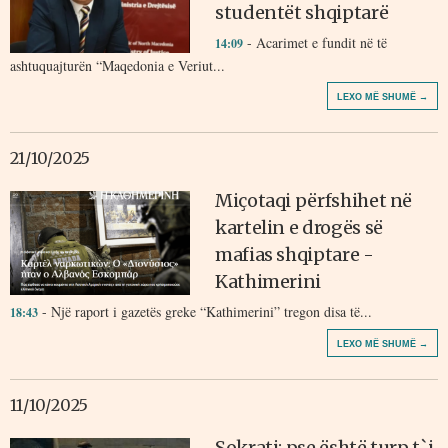
studentët shqiptarë
- Acarimet e fundit në të
14:09
ashtuquajturën “Maqedonia e Veriut...
LEXO MË SHUMË →
21/10/2025
Miçotaqi përfshihet në
kartelin e drogës së
mafias shqiptare -
Kathimerini
- Një raport i gazetës greke “Kathimerini” tregon disa të...
18:43
LEXO MË SHUMË →
11/10/2025
Sokrati: pse është turp t`i