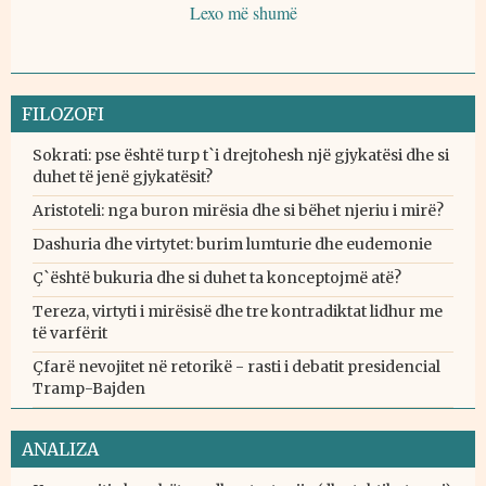
Lexo më shumë
FILOZOFI
Sokrati: pse është turp t`i drejtohesh një gjykatësi dhe si
duhet të jenë gjykatësit?
Aristoteli: nga buron mirësia dhe si bëhet njeriu i mirë?
Dashuria dhe virtytet: burim lumturie dhe eudemonie
Ç`është bukuria dhe si duhet ta konceptojmë atë?
Tereza, virtyti i mirësisë dhe tre kontradiktat lidhur me
të varfërit
Çfarë nevojitet në retorikë - rasti i debatit presidencial
Tramp-Bajden
ANALIZA