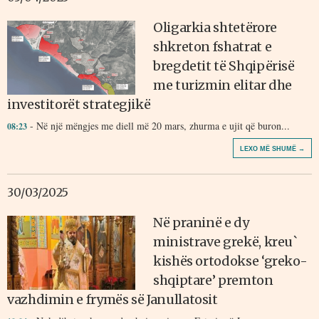
Oligarkia shtetërore
shkreton fshatrat e
bregdetit të Shqipërisë
me turizmin elitar dhe
investitorët strategjikë
- Në një mëngjes me diell më 20 mars, zhurma e ujit që buron...
08:23
LEXO MË SHUMË →
30/03/2025
Në praninë e dy
ministrave grekë, kreu`
kishës ortodokse ‘greko-
shqiptare’ premton
vazhdimin e frymës së Janullatosit