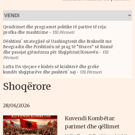
Qendrimet dhe programet politike të partive të reja:
profka dhe mashtrime
-
Ylli Përmeti
Dështimi` strategjisë së Uashingtonit dhe Brukselit me
Beogradin dhe Prishtinën në prag të “fitores” së Rusisë
dhe pasojat gjëmëzeza për Shqipërinë/Kosovën
-
Ylli
Përmeti
Lufta 154 vjeçare e kishës së krishterë dhe greke
kundër shqiptarëve dhe pushteti` saj
-
Ylli Përmeti
Shoqërore
28/06/2026
Kuvendi Kombëtar:
parimet dhe qëllimet