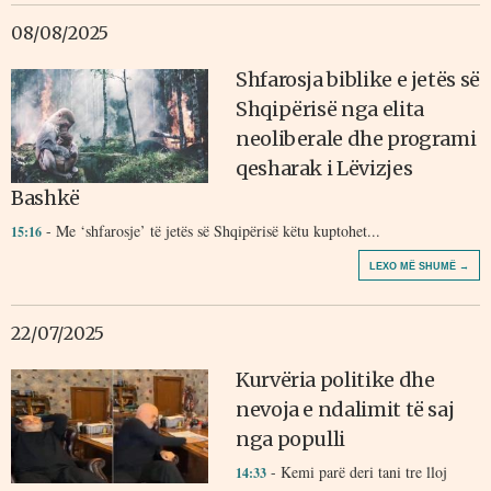
08/08/2025
Shfarosja biblike e jetës së
Shqipërisë nga elita
neoliberale dhe programi
qesharak i Lëvizjes
Bashkë
- Me ‘shfarosje’ të jetës së Shqipërisë këtu kuptohet...
15:16
LEXO MË SHUMË →
22/07/2025
Kurvëria politike dhe
nevoja e ndalimit të saj
nga populli
- Kemi parë deri tani tre lloj
14:33