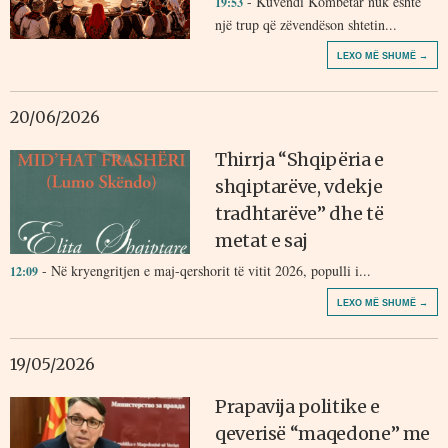
- Kuvendi Kombëtar nuk është
19:53
një trup që zëvendëson shtetin...
LEXO MË SHUMË →
20/06/2026
Thirrja “Shqipëria e
shqiptarëve, vdekje
tradhtarëve” dhe të
metat e saj
- Në kryengritjen e maj-qershorit të vitit 2026, populli i...
12:09
LEXO MË SHUMË →
19/05/2026
Prapavija politike e
qeverisë “maqedone” me