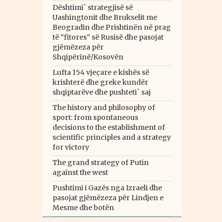
Dështimi` strategjisë së
Uashingtonit dhe Brukselit me
Beogradin dhe Prishtinën në prag
të “fitores” së Rusisë dhe pasojat
gjëmëzeza për
Shqipërinë/Kosovën
Lufta 154 vjeçare e kishës së
krishterë dhe greke kundër
shqiptarëve dhe pushteti` saj
The history and philosophy of
sport: from spontaneous
decisions to the establishment of
scientific principles and a strategy
for victory
The grand strategy of Putin
against the west
Pushtimi i Gazës nga Izraeli dhe
pasojat gjëmëzeza për Lindjen e
Mesme dhe botën