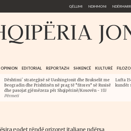
Skip to
QËLLIMI
NDIHMONI
NDËRMARRJ
main
content
OPINION
EDITORIAL
REPORTAZH
SHKENCË
KULTURË
FILOZO
Dështimi` strategjisë së Uashingtonit dhe Brukselit me
Lufta 15
Beogradin dhe Prishtinën në prag të “fitores” së Rusisë
kundër 
dhe pasojat gjëmëzeza për Shqipërinë/Kosovën
-
Ylli
Përmeti
ësira godet rëndë orizoret italiane ndërsa