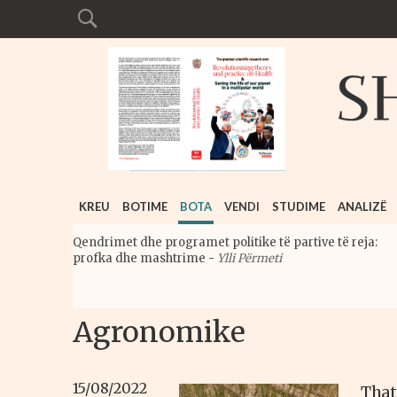
KREU
BOTIME
BOTA
VENDI
STUDIME
ANALIZË
Qendrimet dhe programet politike të partive të reja:
profka dhe mashtrime
-
Ylli Përmeti
Agronomike
15/08/2022
That