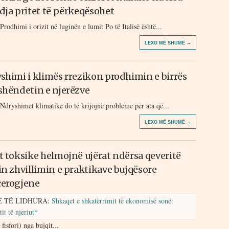
dja pritet të përkeqësohet
Prodhimi i orizit në luginën e lumit Po të Italisë është...
LEXO MË SHUMË →
shimi i klimës rrezikon prodhimin e birrës
shëndetin e njerëzve
Ndryshimet klimatike do të krijojnë probleme për ata që...
LEXO MË SHUMË →
t toksike helmojnë ujërat ndërsa qeveritë
in zhvillimin e praktikave bujqësore
erogjene
E TË LIDHURA:
Shkaqet e shkatërrimit të ekonomisë sonë:
it të njeriut*
fisfori) nga bujqit...