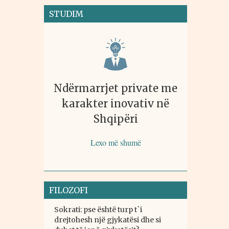
STUDIM
Ndërmarrjet private me
karakter inovativ në
Shqipëri
Lexo më shumë
FILOZOFI
Sokrati: pse është turp t`i
drejtohesh një gjykatësi dhe si