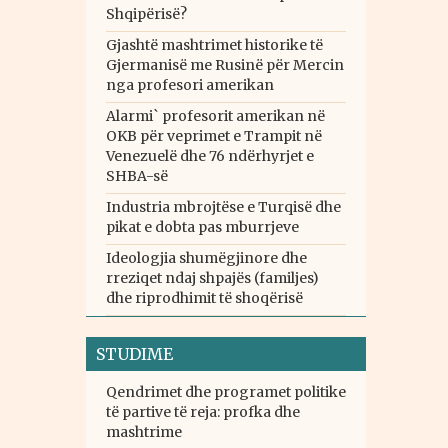
Shqipërisë?
Gjashtë mashtrimet historike të
Gjermanisë me Rusinë për Mercin
nga profesori amerikan
Alarmi` profesorit amerikan në
OKB për veprimet e Trampit në
Venezuelë dhe 76 ndërhyrjet e
SHBA-së
Industria mbrojtëse e Turqisë dhe
pikat e dobta pas mburrjeve
Ideologjia shumëgjinore dhe
rreziqet ndaj shpajës (familjes)
dhe riprodhimit të shoqërisë
STUDIME
Qendrimet dhe programet politike
të partive të reja: profka dhe
mashtrime