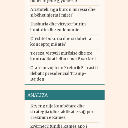
duhet të jenë gjykatësit?
Aristoteli: nga buron mirësia dhe
si bëhet njeriu i mirë?
Dashuria dhe virtytet: burim
lumturie dhe eudemonie
Ç`është bukuria dhe si duhet ta
konceptojmë atë?
Tereza, virtyti i mirësisë dhe tre
kontradiktat lidhur me të varfërit
Çfarë nevojitet në retorikë - rasti i
debatit presidencial Tramp-
Bajden
ANALIZA
Kryengritja kombëtare dhe
strategjia (dhe taktikat e saj) për
rrëzimin e Ramës
Zvërneci: fundi i Ramës apo i