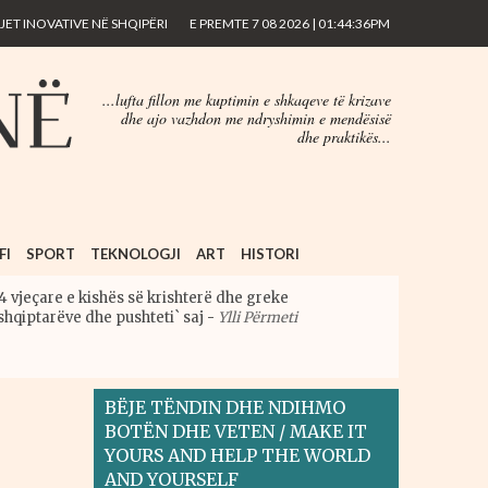
ET INOVATIVE NË SHQIPËRI
E PREMTE 7 08 2026 | 01:44:36PM
...lufta fillon me kuptimin e shkaqeve të krizave
dhe ajo vazhdon me ndryshimin e mendësisë
dhe praktikës...
FI
SPORT
TEKNOLOGJI
ART
HISTORI
4 vjeçare e kishës së krishterë dhe greke
shqiptarëve dhe pushteti` saj
-
Ylli Përmeti
BËJE TËNDIN DHE NDIHMO
BOTËN DHE VETEN / MAKE IT
YOURS AND HELP THE WORLD
AND YOURSELF