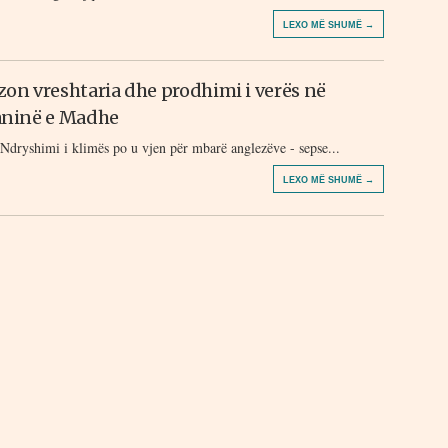
LEXO MË SHUMË →
zon vreshtaria dhe prodhimi i verës në
aninë e Madhe
Ndryshimi i klimës po u vjen për mbarë anglezëve - sepse...
LEXO MË SHUMË →