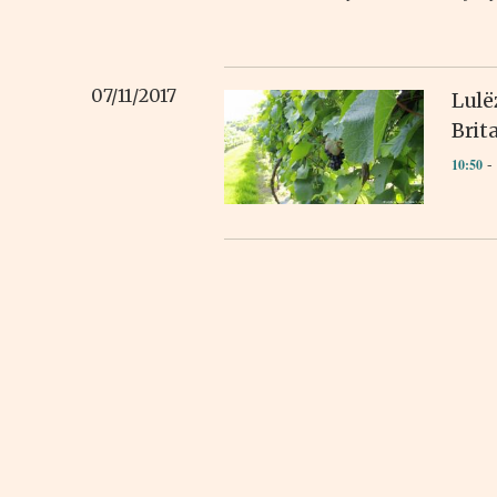
07/11/2017
Lulë
Brit
- 
10:50