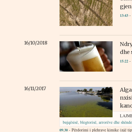
gjen
- 
13:43
16/10/2018
Ndry
dhe 
- 
15:22
16/11/2017
Alga
nxis
kanc
LAJM
bujqësisë, blegtorisë, arrorëve dhe shëndet
- Përdorimi i plehrave kimike (një tip 
09:30