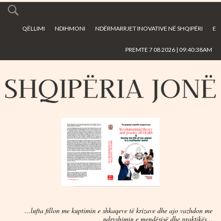
Skip to
main
QËLLIMI
NDIHMONI
NDËRMARRJET INOVATIVE NË SHQIPËRI
E
content
PREMTE 7 08 2026 | 09:40:38AM
...lufta fillon me kuptimin e shkaqeve të krizave dhe ajo vazhdon me
ndryshimin e mendësisë dhe praktikës...