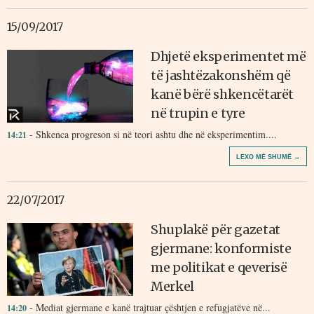
15/09/2017
Dhjetë eksperimentet më
të jashtëzakonshëm që
kanë bërë shkencëtarët
në trupin e tyre
- Shkenca progreson si në teori ashtu dhe në eksperimentim....
14:21
LEXO MË SHUMË →
22/07/2017
Shuplakë për gazetat
gjermane: konformiste
me politikat e qeverisë
Merkel
- Mediat gjermane e kanë trajtuar çështjen e refugjatëve në...
14:20