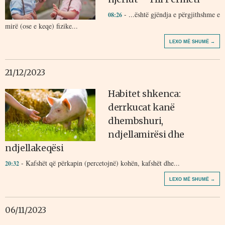
- ...është gjëndja e përgjithshme e
08:26
mirë (ose e keqe) fizike...
LEXO MË SHUMË →
21/12/2023
Habitet shkenca:
derrkucat kanë
dhembshuri,
ndjellamirësi dhe
ndjellakeqësi
- Kafshët që përkapin (percetojnë) kohën, kafshët dhe...
20:32
LEXO MË SHUMË →
06/11/2023