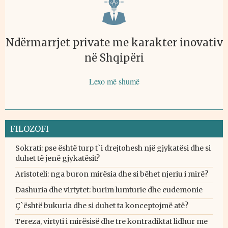
Ndërmarrjet private me karakter inovativ
në Shqipëri
Lexo më shumë
FILOZOFI
Sokrati: pse është turp t`i drejtohesh një gjykatësi dhe si
duhet të jenë gjykatësit?
Aristoteli: nga buron mirësia dhe si bëhet njeriu i mirë?
Dashuria dhe virtytet: burim lumturie dhe eudemonie
Ç`është bukuria dhe si duhet ta konceptojmë atë?
Tereza, virtyti i mirësisë dhe tre kontradiktat lidhur me