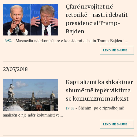
Çfarë nevojitet në
retorikë - rasti i debatit
presidencial Tramp-
Bajden
- Masmedia ndërkombëtare e konsideroi debatin Tramp-Bajden ‘...
13:52
LEXO MË SHUMË →
27/07/2018
Kapitalizmi ka shkaktuar
shumë më tepër viktima
se komunizmi marksist
- Shënim: po e riprodhojmë
19:05
analizën e një ndër kolumnistëve...
LEXO MË SHUMË →