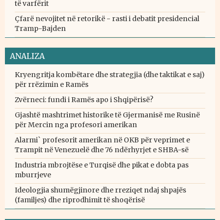
të varfërit
Çfarë nevojitet në retorikë - rasti i debatit presidencial
Tramp-Bajden
ANALIZA
Kryengritja kombëtare dhe strategjia (dhe taktikat e saj)
për rrëzimin e Ramës
Zvërneci: fundi i Ramës apo i Shqipërisë?
Gjashtë mashtrimet historike të Gjermanisë me Rusinë
për Mercin nga profesori amerikan
Alarmi` profesorit amerikan në OKB për veprimet e
Trampit në Venezuelë dhe 76 ndërhyrjet e SHBA-së
Industria mbrojtëse e Turqisë dhe pikat e dobta pas
mburrjeve
Ideologjia shumëgjinore dhe rreziqet ndaj shpajës
(familjes) dhe riprodhimit të shoqërisë