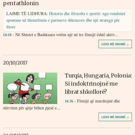
pentathlonin
LAJME TË LIDHURA:
Historia dhe filozofia e sportit: nga vendimet
spontane në themelimin e parimeve shkencore dhe një strategji për
fitore
- Në Shtetet e Bashkuara vetëm një në tre fëmijë është aktiv...
14:10
LEXO MË SHUMË →
20/10/2017
Turqia, Hungaria, Polonia:
Si indoktrinojnë me
librat shkollorë?
- Fëmijë që marshojnë dhe
16:36
stërviten për qitje bëhen pjesë e...
LEXO MË SHUMË →