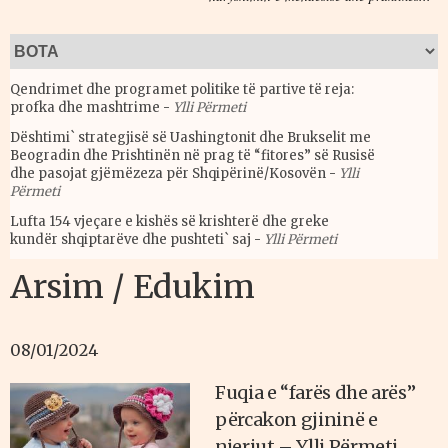
Qendrimet dhe programet politike të partive të reja:
profka dhe mashtrime
-
Ylli Përmeti
Dështimi` strategjisë së Uashingtonit dhe Brukselit me
Beogradin dhe Prishtinën në prag të “fitores” së Rusisë
dhe pasojat gjëmëzeza për Shqipërinë/Kosovën
-
Ylli
Përmeti
Lufta 154 vjeçare e kishës së krishterë dhe greke
kundër shqiptarëve dhe pushteti` saj
-
Ylli Përmeti
Arsim / Edukim
08/01/2024
Fuqia e “farës dhe arës”
përcakon gjininë e
njeriut – Ylli Përmeti