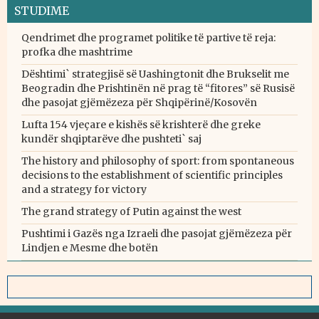
STUDIME
Qendrimet dhe programet politike të partive të reja:
profka dhe mashtrime
Dështimi` strategjisë së Uashingtonit dhe Brukselit me
Beogradin dhe Prishtinën në prag të “fitores” së Rusisë
dhe pasojat gjëmëzeza për Shqipërinë/Kosovën
Lufta 154 vjeçare e kishës së krishterë dhe greke
kundër shqiptarëve dhe pushteti` saj
The history and philosophy of sport: from spontaneous
decisions to the establishment of scientific principles
and a strategy for victory
The grand strategy of Putin against the west
Pushtimi i Gazës nga Izraeli dhe pasojat gjëmëzeza për
Lindjen e Mesme dhe botën