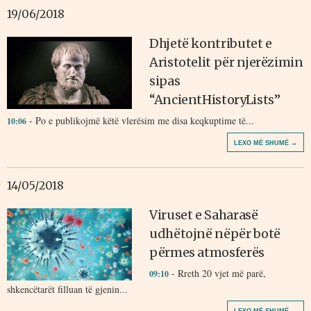
19/06/2018
Dhjetë kontributet e
Aristotelit për njerëzimin
sipas
“AncientHistoryLists”
- Po e publikojmë këtë vlerësim me disa keqkuptime të...
10:06
LEXO MË SHUMË →
14/05/2018
Viruset e Saharasë
udhëtojnë nëpër botë
përmes atmosferës
- Rreth 20 vjet më parë,
09:10
shkencëtarët filluan të gjenin...