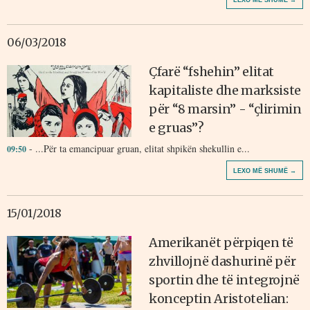
LEXO MË SHUMË →
06/03/2018
Çfarë “fshehin” elitat
kapitaliste dhe marksiste
për “8 marsin” - “çlirimin
e gruas”?
- ...Për ta emancipuar gruan, elitat shpikën shekullin e...
09:50
LEXO MË SHUMË →
15/01/2018
Amerikanët përpiqen të
zhvillojnë dashurinë për
sportin dhe të integrojnë
konceptin Aristotelian: