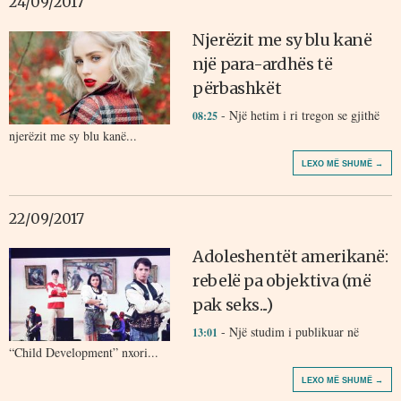
24/09/2017
Njerëzit me sy blu kanë
një para-ardhës të
përbashkët
- Një hetim i ri tregon se gjithë
08:25
njerëzit me sy blu kanë...
LEXO MË SHUMË →
22/09/2017
Adoleshentët amerikanë:
rebelë pa objektiva (më
pak seks...)
- Një studim i publikuar në
13:01
“Child Development” nxori...
LEXO MË SHUMË →