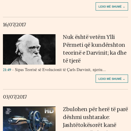
LEXO MË SHUMË →
16/07/2017
Nuk është vetëm Ylli
Përmeti që kundërshton
teorinë e Darvinit; ka dhe
të tjerë
- Sipas Teorisë së Evolucionit të Çarls Darvinit, njeriu...
21:49
LEXO MË SHUMË →
03/07/2017
Zbulohen për herë të parë
dëshmi ushtarake:
Jashtëtokësorët kanë