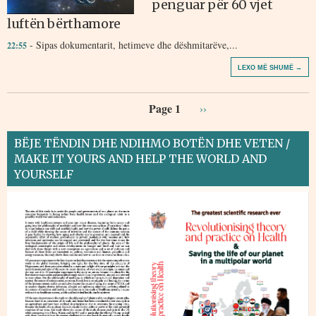
penguar për 60 vjet
luftën bërthamore
- Sipas dokumentarit, hetimeve dhe dëshmitarëve,...
22:55
LEXO MË SHUMË →
Page 1
››
BËJE TËNDIN DHE NDIHMO BOTËN DHE VETEN /
MAKE IT YOURS AND HELP THE WORLD AND
YOURSELF