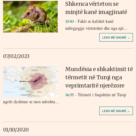
Shkenca vërteton se
minjtë kanë imagjinatë
- Fakti se kafshët kanë
15:03
ndërgjegjje vërtetohet dhe nga një...
LEXO MË SHUMË →
07/02/2023
Mundësia e shkaktimit të
tërmetit në Turqi nga
veprimtaritë njerëzore
- Tërmeti i fuqishëm në Turqi
16:55
ngriti dyshime se mos ndoshta...
LEXO MË SHUMË →
01/10/2020