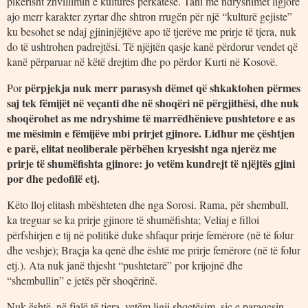
pikërisht zhvillimin e kulturës përkatëse. Tani me ndryshimet ligjore
ajo merr karakter zyrtar dhe shtron rrugën për një “kulturë gejiste”
ku besohet se ndaj gjininjëjtëve apo të tjerëve me prirje të tjera, nuk
do të ushtrohen padrejtësi. Të njëjtën qasje kanë përdorur vendet që
kanë përparuar në këtë drejtim dhe po përdor Kurti në Kosovë.
përpjekja nuk merr parasysh dëmet që shkaktohen përmes
Por
saj tek fëmijët në veçanti dhe në shoqëri në përgjithësi, dhe nuk
shoqërohet as me ndryshime të marrëdhënieve pushtetore e as
me mësimin e fëmijëve mbi prirjet gjinore. Lidhur me çështjen
e parë, elitat neoliberale përbëhen kryesisht nga njerëz me
prirje të shumëfishta gjinore: jo vetëm kundrejt të njëjtës gjini
por dhe pedofilë etj.
Këto lloj elitash mbështeten dhe nga Sorosi. Rama, për shembull,
ka treguar se ka prirje gjinore të shumëfishta; Veliaj e filloi
përfshirjen e tij në politikë duke shfaqur prirje femërore (në të folur
dhe veshje); Braçja ka qenë dhe është me prirje femërore (në të folur
etj.). Ata nuk janë thjesht “pushtetarë” por krijojnë dhe
“shembullin” e jetës për shoqërinë.
Nuk është, në fjalë të tjera, vetëm ligji shqetësim, siç e paraqesin