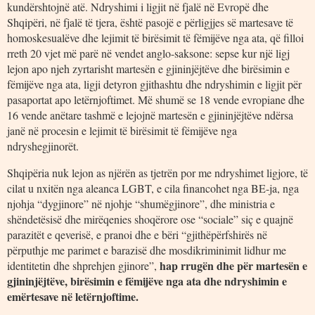
kundërshtojnë atë. Ndryshimi i ligjit në fjalë në Evropë dhe
Shqipëri, në fjalë të tjera, është pasojë e përligjjes së martesave të
homoskesualëve dhe lejimit të birësimit të fëmijëve nga ata, që filloi
rreth 20 vjet më parë në vendet anglo-saksone: sepse kur një ligj
lejon apo njeh zyrtarisht martesën e gjininjëjtëve dhe birësimin e
fëmijëve nga ata, ligji detyron gjithashtu dhe ndryshimin e ligjit për
pasaportat apo letërnjoftimet. Më shumë se 18 vende evropiane dhe
16 vende anëtare tashmë e lejojnë martesën e gjininjëjtëve ndërsa
janë në procesin e lejimit të birësimit të fëmijëve nga
ndryshegjinorët.
Shqipëria nuk lejon as njërën as tjetrën por me ndryshimet ligjore, të
cilat u nxitën nga aleanca LGBT, e cila financohet nga BE-ja, nga
njohja “dygjinore” në njohje “shumëgjinore”, dhe ministria e
shëndetësisë dhe mirëqenies shoqërore ose “sociale” siç e quajnë
parazitët e qeverisë, e pranoi dhe e bëri “gjithëpërfshirës në
përputhje me parimet e barazisë dhe mosdikriminimit lidhur me
hap rrugën dhe për martesën e
identitetin dhe shprehjen gjinore”,
gjininjëjtëve, birësimin e fëmijëve nga ata dhe ndryshimin e
emërtesave në letërnjoftime.