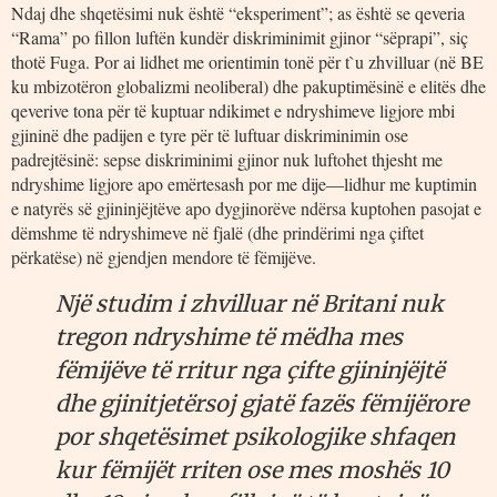
Ndaj dhe shqetësimi nuk është “eksperiment”; as është se qeveria
“Rama” po fillon luftën kundër diskriminimit gjinor “sëprapi”, siç
thotë Fuga. Por ai lidhet me orientimin tonë për t`u zhvilluar (në BE
ku mbizotëron globalizmi neoliberal) dhe pakuptimësinë e elitës dhe
qeverive tona për të kuptuar ndikimet e ndryshimeve ligjore mbi
gjininë dhe padijen e tyre për të luftuar diskriminimin ose
padrejtësinë: sepse diskriminimi gjinor nuk luftohet thjesht me
ndryshime ligjore apo emërtesash por me dije―lidhur me kuptimin
e natyrës së gjininjëjtëve apo dygjinorëve ndërsa kuptohen pasojat e
dëmshme të ndryshimeve në fjalë (dhe prindërimi nga çiftet
përkatëse) në gjendjen mendore të fëmijëve.
Një studim i zhvilluar në Britani nuk
tregon ndryshime të mëdha mes
fëmijëve të rritur nga çifte gjininjëjtë
dhe gjinitjetërsoj gjatë fazës fëmijërore
por shqetësimet psikologjike shfaqen
kur fëmijët rriten ose mes moshës 10