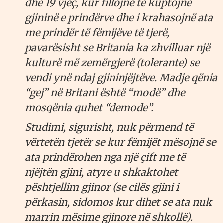
dhe 19 vjeç, kur fillojnë të kuptojnë
gjininë e prindërve dhe i krahasojnë ata
me prindër të fëmijëve të tjerë,
pavarësisht se Britania ka zhvilluar një
kulturë më zemërgjerë (tolerante) se
vendi ynë ndaj gjininjëjtëve. Madje qënia
“gej” në Britani është “modë” dhe
mosqënia quhet “demode”.
Studimi, sigurisht, nuk përmend të
vërtetën tjetër se kur fëmijët mësojnë se
ata prindërohen nga një çift me të
njëjtën gjini, atyre u shkaktohet
pështjellim gjinor (se cilës gjini i
përkasin, sidomos kur dihet se ata nuk
marrin mësime gjinore në shkollë).