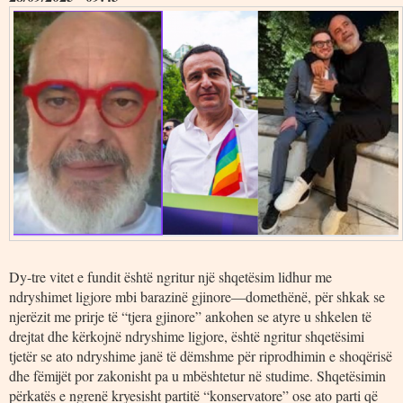
Dy-tre vitet e fundit është ngritur një shqetësim lidhur me
ndryshimet ligjore mbi barazinë gjinore—domethënë, për shkak se
njerëzit me prirje të “tjera gjinore” ankohen se atyre u shkelen të
drejtat dhe kërkojnë ndryshime ligjore, është ngritur shqetësimi
tjetër se ato ndryshime janë të dëmshme për riprodhimin e shoqërisë
dhe fëmijët por zakonisht pa u mbështetur në studime. Shqetësimin
përkatës e ngrenë kryesisht partitë “konservatore” ose ato parti që