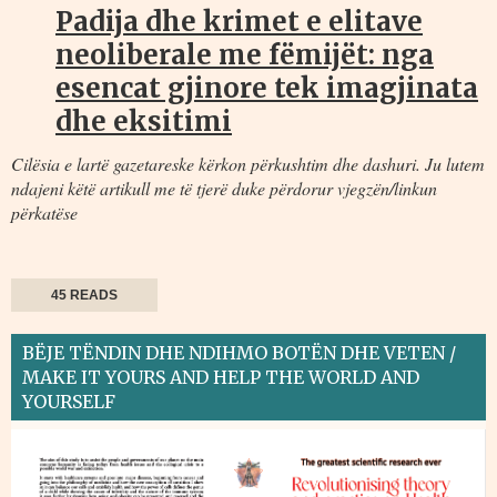
Padija dhe krimet e elitave
neoliberale me fëmijët: nga
esencat gjinore tek imagjinata
dhe eksitimi
Cilësia e lartë gazetareske kërkon përkushtim dhe dashuri. Ju lutem
ndajeni këtë artikull me të tjerë duke përdorur vjegzën/linkun
përkatëse
45 READS
BËJE TËNDIN DHE NDIHMO BOTËN DHE VETEN /
MAKE IT YOURS AND HELP THE WORLD AND
YOURSELF