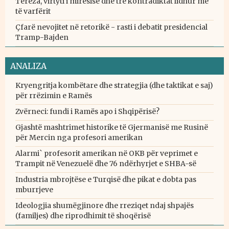
Tereza, virtyti i mirësisë dhe tre kontradiktat lidhur me
të varfërit
Çfarë nevojitet në retorikë - rasti i debatit presidencial
Tramp-Bajden
ANALIZA
Kryengritja kombëtare dhe strategjia (dhe taktikat e saj)
për rrëzimin e Ramës
Zvërneci: fundi i Ramës apo i Shqipërisë?
Gjashtë mashtrimet historike të Gjermanisë me Rusinë
për Mercin nga profesori amerikan
Alarmi` profesorit amerikan në OKB për veprimet e
Trampit në Venezuelë dhe 76 ndërhyrjet e SHBA-së
Industria mbrojtëse e Turqisë dhe pikat e dobta pas
mburrjeve
Ideologjia shumëgjinore dhe rreziqet ndaj shpajës
(familjes) dhe riprodhimit të shoqërisë