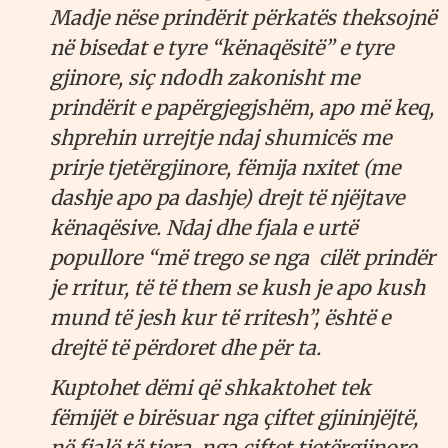
Madje nëse prindërit përkatës theksojnë
në bisedat e tyre “kënaqësitë” e tyre
gjinore, siç ndodh zakonisht me
prindërit e papërgjegjshëm, apo më keq,
shprehin urrejtje ndaj shumicës me
prirje tjetërgjinore, fëmija nxitet (me
dashje apo pa dashje) drejt të njëjtave
kënaqësive. Ndaj dhe fjala e urtë
popullore “më trego se nga cilët prindër
je rritur, të të them se kush je apo kush
mund të jesh kur të rritesh”, është e
drejtë të përdoret dhe për ta.
Kuptohet dëmi që shkaktohet tek
fëmijët e birësuar nga çiftet gjininjëjtë,
në fjalë të tjera, nga çiftet tjetërgjinore