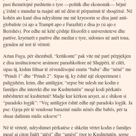
pasi themelojnë pushtetin e tyre —politik dhe ekonomik— bëjnë
ç`është e mundur ta ruajnë atë në dëm të përparimit të shoqërisë. Në
kohën ato kanë disa ndryshime me më kryesorin se disa janë anti-
globaliste (si ajo a Trampit apo e Farazhit) e disa jo (si ajo e
Berishës). Por edhe në këtë çështje filozofët e universiteteve dhe
partive, kryetarët e partive dhe mediat e tyre, sidomos në anët tona,
gjenden në terr të vërtetë.
Artan Fuga, për shembull, “kritikonte” pak vite më parë përpjekjen
e disa institucioneve arsimore parashkollore në Shqipëri, të cilët,
sipas tij, kishin filluar të zëvendësojnë emrin “baba” dhe “nënë” me
“Prindi 1” dhe “Prindi 2”. Sipas tij, ky është një eksperiment i
paligjshëm, krim, dhe antiligjor, “sepse bie ndesh me kodin e
familjes dhe interekt dhe me Kushtetutën” meqë kodi përkatës
mbështetet në kushtetutë! Madje kur kërkon arsyet, ai e shikon si
“paradoks logjik”: “Veç antiligjor është edhe një paradoks logjik. Ja
pse: Gjoja për të vendosur barazinë midis nënës dhe babës, për ta
shuar dallimin midis sekseve”!
Në të vërtetë, ndryshimet përkatëse e shkelin vërtet kodin e familjes
meqë ai citon fjalët “atësi” dhe “amësi” (por jo Kushtetutën, sepse