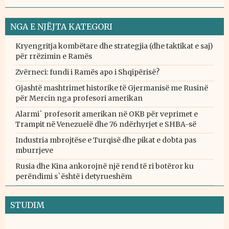
NGA E NJËJTA KATEGORI
Kryengritja kombëtare dhe strategjia (dhe taktikat e saj)
për rrëzimin e Ramës
Zvërneci: fundi i Ramës apo i Shqipërisë?
Gjashtë mashtrimet historike të Gjermanisë me Rusinë
për Mercin nga profesori amerikan
Alarmi` profesorit amerikan në OKB për veprimet e
Trampit në Venezuelë dhe 76 ndërhyrjet e SHBA-së
Industria mbrojtëse e Turqisë dhe pikat e dobta pas
mburrjeve
Rusia dhe Kina ankorojnë një rend të ri botëror ku
perëndimi s`është i detyrueshëm
STUDIM