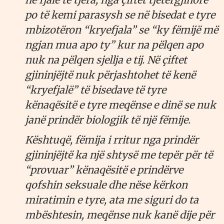
po të kemi parasysh se në bisedat e tyre
mbizotëron “kryefjala” se “ky fëmijë më
ngjan mua apo ty” kur na pëlqen apo
nuk na pëlqen sjellja e tij. Në çiftet
gjininjëjtë nuk përjashtohet të kenë
“kryefjalë” të bisedave të tyre
kënaqësitë e tyre meqënse e dinë se nuk
janë prindër biologjik të një fëmije.
Kështuqë, fëmija i rritur nga prindër
gjininjëjtë ka një shtysë me tepër për të
“provuar” kënaqësitë e prindërve
qofshin seksuale dhe nëse kërkon
miratimin e tyre, ata me siguri do ta
mbështesin, meqënse nuk kanë dije për