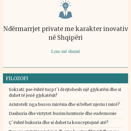
Ndërmarrjet private me karakter inovativ
në Shqipëri
Lexo më shumë
FILOZOFI
Sokrati: pse është turp t`i drejtohesh një gjykatësi dhe si
duhet të jenë gjykatësit?
Aristoteli: nga buron mirësia dhe si bëhet njeriu i mirë?
Dashuria dhe virtytet: burim lumturie dhe eudemonie
Ç`është bukuria dhe si duhet ta konceptojmë atë?