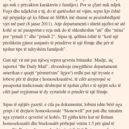
ajo nuk e përcakton karakterin e familjes). Por se çfarë nuk ndjek
Fuga dhe ndjekësit e tij, do të qartësohet në vijim, sepse kjo është
një përpjekje që ka filluar në SHBA më shumë se pesëmbëdhjetë
vjet më parë (8 janar 2011). Atje departamenti i shtetit njoftoi në atë
kohë se në pasaportat e reja nuk do të shkruheshin “ati” dhe “nëna”
por “prindi 1” dhe “prindi 2”. Sipas tij, qëllimi është të “ketë një
përshkrim gjinor asnjanës të prindërve të një fëmije dhe për të
njohur tipe të ndryshëm familjesh”.
Gati një vit më pas njësoj veproi qeveria britanike. Madje, siç
raportoi “the Daily Mail”, zhvendosja (megjithëse departamenti
amerikan e quajti “përmirësim” ligjor!) erdhi pas një trysnie e
lobeve për të drejtat e homoseksualëve, të cilët arsyetojnë se
pasaportat tradicionale dështojnë të njohin çiftet e të njëjtit seks të
cilët janë regjistruar të dy zyrtarisht si prindër të një fëmije.
Sipas të njëjtës gazetë, e cila pa dokumentat, lobimi ishte bërë nga
grupi i të drejtave homoskesuale “Stonewell” por pati dhe miratim
nga zyrtarët e qeverisë së kohës. Të gjitha këto kur në Britani
homoseksualët dhe biseksualët përbejnë vetëm 1.5 për qind të