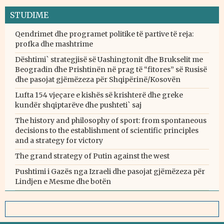
STUDIME
Qendrimet dhe programet politike të partive të reja:
profka dhe mashtrime
Dështimi` strategjisë së Uashingtonit dhe Brukselit me
Beogradin dhe Prishtinën në prag të “fitores” së Rusisë
dhe pasojat gjëmëzeza për Shqipërinë/Kosovën
Lufta 154 vjeçare e kishës së krishterë dhe greke
kundër shqiptarëve dhe pushteti` saj
The history and philosophy of sport: from spontaneous
decisions to the establishment of scientific principles
and a strategy for victory
The grand strategy of Putin against the west
Pushtimi i Gazës nga Izraeli dhe pasojat gjëmëzeza për
Lindjen e Mesme dhe botën