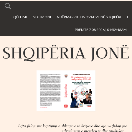
Skip to
main
QËLLIMI
NDIHMONI
NDËRMARRJET INOVATIVE NË SHQIPËRI
E
content
PREMTE 7 08 2026 | 01:52:46AM
...lufta fillon me kuptimin e shkaqeve të krizave dhe ajo vazhdon me
ndryshimin e mendësisë dhe praktikës...