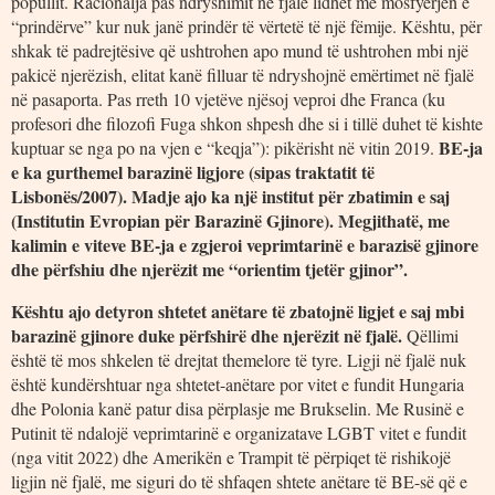
popullit. Racionalja pas ndryshimit në fjalë lidhet me mosfyerjen e
“prindërve” kur nuk janë prindër të vërtetë të një fëmije. Kështu, për
shkak të padrejtësive që ushtrohen apo mund të ushtrohen mbi një
pakicë njerëzish, elitat kanë filluar të ndryshojnë emërtimet në fjalë
në pasaporta. Pas rreth 10 vjetëve njësoj veproi dhe Franca (ku
profesori dhe filozofi Fuga shkon shpesh dhe si i tillë duhet të kishte
BE-ja
kuptuar se nga po na vjen e “keqja”): pikërisht në vitin 2019.
e ka gurthemel barazinë ligjore (sipas traktatit të
Lisbonës/2007). Madje ajo ka një institut për zbatimin e saj
(Institutin Evropian për Barazinë Gjinore). Megjithatë, me
kalimin e viteve BE-ja e zgjeroi veprimtarinë e barazisë gjinore
dhe përfshiu dhe njerëzit me “orientim tjetër gjinor”.
Kështu ajo detyron shtetet anëtare të zbatojnë ligjet e saj mbi
barazinë gjinore duke përfshirë dhe njerëzit në fjalë.
Qëllimi
është të mos shkelen të drejtat themelore të tyre. Ligji në fjalë nuk
është kundërshtuar nga shtetet-anëtare por vitet e fundit Hungaria
dhe Polonia kanë patur disa përplasje me Brukselin. Me Rusinë e
Putinit të ndalojë veprimtarinë e organizatave LGBT vitet e fundit
(nga vitit 2022) dhe Amerikën e Trampit të përpiqet të rishikojë
ligjin në fjalë, me siguri do të shfaqen shtete anëtare të BE-së që e