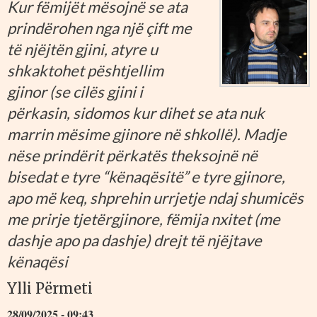
Kur fëmijët mësojnë se ata
prindërohen nga një çift me
të njëjtën gjini, atyre u
shkaktohet pështjellim
gjinor (se cilës gjini i
përkasin, sidomos kur dihet se ata nuk
marrin mësime gjinore në shkollë). Madje
nëse prindërit përkatës theksojnë në
bisedat e tyre “kënaqësitë” e tyre gjinore,
apo më keq, shprehin urrjetje ndaj shumicës
me prirje tjetërgjinore, fëmija nxitet (me
dashje apo pa dashje) drejt të njëjtave
kënaqësi
Ylli Përmeti
28/09/2025 - 09:43