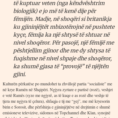
të kuptuar veten (nga këndvështrim
biologjik) e jo më të kenë dije për
fëmijën. Madje, në shoqëri si britanikja
ku gjininjëjtët mbizotërojnë në pushtete
kyçe, fëmija ka një shtysë të shtuar në
nivel shoqëror. Për pasojë, një fëmijë me
pështjellim gjinor dhe me dy shtysa të
fuqishme në nivel shpaje dhe shoqëror,
ka shumë gjasa të “provojë” të njëjtën
gjini.
Kulturën përkatëse po mundohet ta zhvillojë partia “socialiste” me
në krye Ramën në Shqipëri. Ngjyra zyrtare e partisë (rozë), veshjet
e vetë Ramës (syze me ngjyrë, as të kuqe e as rozë dhe veshje të
tjera me ngjyra të çelura), shfaqja e tij me “gej”, me më kryesorin
birin e Sorosit, dhe përfshirja e gjininjëjtëve në drejtimin e shumë
emisioneve televizive, sidomos në Topchannel dhe Klan, synojnë