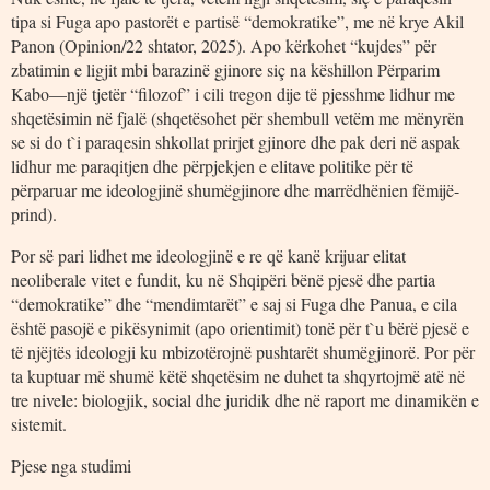
tipa si Fuga apo pastorët e partisë “demokratike”, me në krye Akil
Panon (Opinion/22 shtator, 2025). Apo kërkohet “kujdes” për
zbatimin e ligjit mbi barazinë gjinore siç na këshillon Përparim
Kabo—një tjetër “filozof” i cili tregon dije të pjesshme lidhur me
shqetësimin në fjalë (shqetësohet për shembull vetëm me mënyrën
se si do t`i paraqesin shkollat prirjet gjinore dhe pak deri në aspak
lidhur me paraqitjen dhe përpjekjen e elitave politike për të
përparuar me ideologjinë shumëgjinore dhe marrëdhënien fëmijë-
prind).
Por së pari lidhet me ideologjinë e re që kanë krijuar elitat
neoliberale vitet e fundit, ku në Shqipëri bënë pjesë dhe partia
“demokratike” dhe “mendimtarët” e saj si Fuga dhe Panua, e cila
është pasojë e pikësynimit (apo orientimit) tonë për t`u bërë pjesë e
të njëjtës ideologji ku mbizotërojnë pushtarët shumëgjinorë. Por për
ta kuptuar më shumë këtë shqetësim ne duhet ta shqyrtojmë atë në
tre nivele: biologjik, social dhe juridik dhe në raport me dinamikën e
sistemit.
Pjese nga studimi