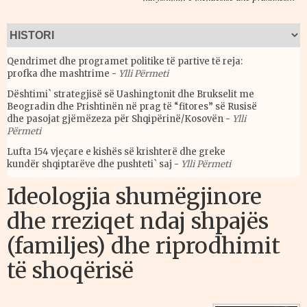
Qendrimet dhe programet politike të partive të reja:
profka dhe mashtrime
-
Ylli Përmeti
Dështimi` strategjisë së Uashingtonit dhe Brukselit me
Beogradin dhe Prishtinën në prag të “fitores” së Rusisë
dhe pasojat gjëmëzeza për Shqipërinë/Kosovën
-
Ylli
Përmeti
Lufta 154 vjeçare e kishës së krishterë dhe greke
kundër shqiptarëve dhe pushteti` saj
-
Ylli Përmeti
Ideologjia shumëgjinore
dhe rreziqet ndaj shpajës
(familjes) dhe riprodhimit
të shoqërisë