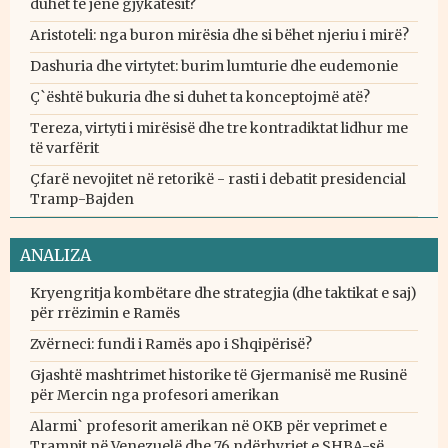
duhet të jenë gjykatësit?
Aristoteli: nga buron mirësia dhe si bëhet njeriu i mirë?
Dashuria dhe virtytet: burim lumturie dhe eudemonie
Ç`është bukuria dhe si duhet ta konceptojmë atë?
Tereza, virtyti i mirësisë dhe tre kontradiktat lidhur me
të varfërit
Çfarë nevojitet në retorikë - rasti i debatit presidencial
Tramp-Bajden
ANALIZA
Kryengritja kombëtare dhe strategjia (dhe taktikat e saj)
për rrëzimin e Ramës
Zvërneci: fundi i Ramës apo i Shqipërisë?
Gjashtë mashtrimet historike të Gjermanisë me Rusinë
për Mercin nga profesori amerikan
Alarmi` profesorit amerikan në OKB për veprimet e
Trampit në Venezuelë dhe 76 ndërhyrjet e SHBA-së