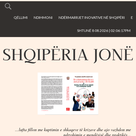
Skip to
main
QËLLIMI
NDIHMONI
NDËRMARRJET INOVATIVE NË SHQIPËRI
E
content
SHTUNË 8 08 2026 | 02:06:17PM
...lufta fillon me kuptimin e shkaqeve të krizave dhe ajo vazhdon me
ndryshimin e mendësisë dhe praktikës...