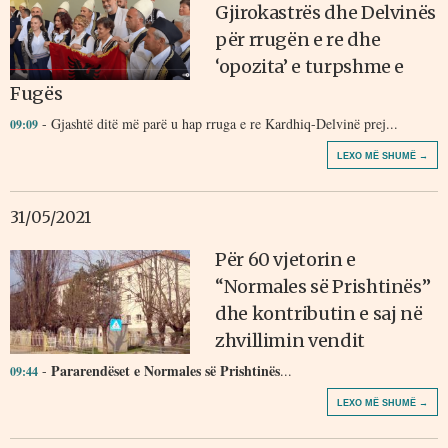
Gjirokastrës dhe Delvinës
për rrugën e re dhe
‘opozita’ e turpshme e
Fugës
- Gjashtë ditë më parë u hap rruga e re Kardhiq-Delvinë prej...
09:09
LEXO MË SHUMË →
31/05/2021
Për 60 vjetorin e
“Normales së Prishtinës”
dhe kontributin e saj në
zhvillimin vendit
Pararendëset e Normales së Prishtinës
-
...
09:44
LEXO MË SHUMË →