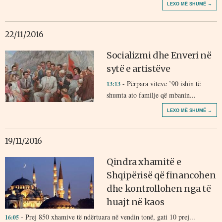
LEXO MË SHUMË →
22/11/2016
Socializmi dhe Enveri në
sytë e artistëve
- Përpara viteve ’90 ishin të
13:13
shumta ato familje që mbanin...
LEXO MË SHUMË →
19/11/2016
Qindra xhamitë e
Shqipërisë që financohen
dhe kontrollohen nga të
huajt në kaos
- Prej 850 xhamive të ndërtuara në vendin tonë, gati 10 prej...
16:05