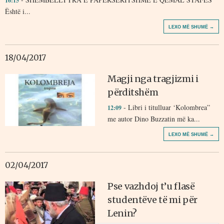
16:15
Është i...
LEXO MË SHUMË →
18/04/2017
Magji nga tragjizmi i
përditshëm
- Libri i titulluar ‘Kolombrea”
12:09
me autor Dino Buzzatin më ka...
LEXO MË SHUMË →
02/04/2017
Pse vazhdoj t’u flasë
studentëve të mi për
Lenin?