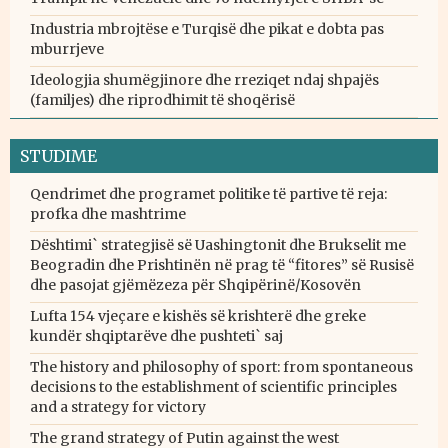
Industria mbrojtëse e Turqisë dhe pikat e dobta pas
mburrjeve
Ideologjia shumëgjinore dhe rreziqet ndaj shpajës
(familjes) dhe riprodhimit të shoqërisë
STUDIME
Qendrimet dhe programet politike të partive të reja:
profka dhe mashtrime
Dështimi` strategjisë së Uashingtonit dhe Brukselit me
Beogradin dhe Prishtinën në prag të “fitores” së Rusisë
dhe pasojat gjëmëzeza për Shqipërinë/Kosovën
Lufta 154 vjeçare e kishës së krishterë dhe greke
kundër shqiptarëve dhe pushteti` saj
The history and philosophy of sport: from spontaneous
decisions to the establishment of scientific principles
and a strategy for victory
The grand strategy of Putin against the west