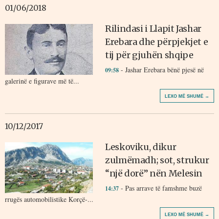
01/06/2018
Rilindasi i Llapit Jashar
Erebara dhe përpjekjet e
tij për gjuhën shqipe
- Jashar Erebara bënë pjesë në
09:58
galerinë e figurave më të...
LEXO MË SHUMË →
10/12/2017
Leskoviku, dikur
zulmëmadh; sot, strukur
“një dorë” nën Melesin
- Pas arrave të famshme buzë
14:37
rrugës automobilistike Korçë-...
LEXO MË SHUMË →