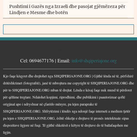
Pushtimi i Gazës nga Izraeli dhe pasojat gjëmëzeza për
Lindjen e Mesme dhe botën
KONTAKTE
Cel: 0694677176 | Email:
info@shqiperiajone.org
Kjo faqe këqyret dhe drejtohet nga SHQIPERIAJONE.ORG | Gjithë lënda në të, përfshirë
dritëshkrimet (fotografitë), janë të mbrojtura me copyright të SHQIPERIAJONE.ORG dhe
për to SHQIPERIAJONE.ORG mban të drejtat. Lënda e kësaj faqe nuk mund të përdoret
për qëllime tregtare. Ndalohet kopjimi, riprodhimi, dhe publikimi i paautorizuar qoftë
origjinal apo i ndryshuar në çfarëdo mënyre, pa lejen paraprake të
SHQIPERIAJONE.ORG. Shfrytëzimi i lëndës nga ndonjë faqe interneti a medium tjetër
pa lejen e SHQIPERIAJONE.ORG, është shkelje e drejtave të pronës intelektuale sipas
dispozitave ligjore në fuqi. Të gjithë shkelësit e këtyre të drejtave do të ballafaqohen me
ligjin.