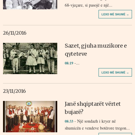
68-vjeçare, si pasojë e një...
LEXO MË SHUMË →
26/11/2016
Sazet, gjuha muzikore e
qyteteve
-...
08:19
LEXO MË SHUMË →
23/11/2016
Janë shqiptarët vërtet
bujarë?
- Një sondazh i kryer në
08:33
shumicën e vendeve botërore tregon...