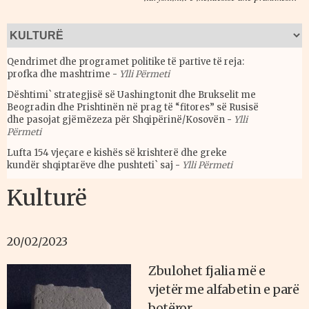
Qendrimet dhe programet politike të partive të reja:
profka dhe mashtrime
-
Ylli Përmeti
Dështimi` strategjisë së Uashingtonit dhe Brukselit me
Beogradin dhe Prishtinën në prag të “fitores” së Rusisë
dhe pasojat gjëmëzeza për Shqipërinë/Kosovën
-
Ylli
Përmeti
Lufta 154 vjeçare e kishës së krishterë dhe greke
kundër shqiptarëve dhe pushteti` saj
-
Ylli Përmeti
Kulturë
20/02/2023
Zbulohet fjalia më e
vjetër me alfabetin e parë
botëror