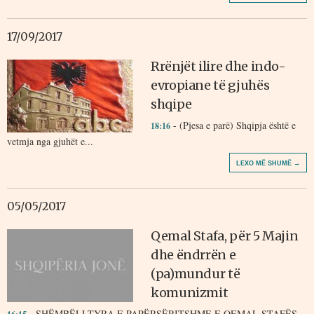
17/09/2017
Rrënjët ilire dhe indo-
evropiane të gjuhës
shqipe
- (Pjesa e parë) Shqipja është e
18:16
vetmja nga gjuhët e...
LEXO MË SHUMË →
05/05/2017
Qemal Stafa, për 5 Majin
dhe ëndrrën e
(pa)mundur të
komunizmit
- SHËMBËLLTYRA E PAPËRSËRITSHME E QEMAL STAFËS