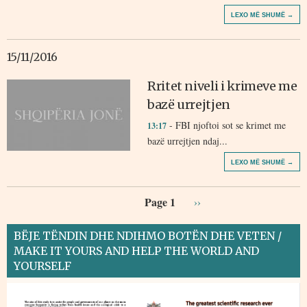
LEXO MË SHUMË →
15/11/2016
Rritet niveli i krimeve me
bazë urrejtjen
- FBI njoftoi sot se krimet me
13:17
bazë urrejtjen ndaj...
LEXO MË SHUMË →
Page 1
››
BËJE TËNDIN DHE NDIHMO BOTËN DHE VETEN /
MAKE IT YOURS AND HELP THE WORLD AND
YOURSELF