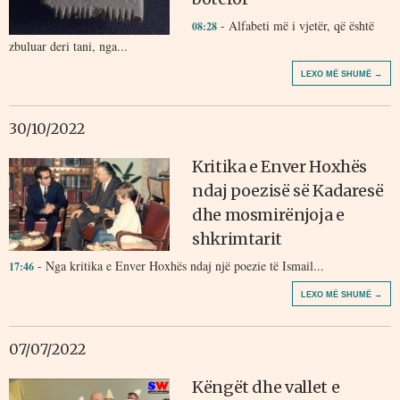
- Alfabeti më i vjetër, që është
08:28
zbuluar deri tani, nga...
LEXO MË SHUMË →
30/10/2022
Kritika e Enver Hoxhës
ndaj poezisë së Kadaresë
dhe mosmirënjoja e
shkrimtarit
- Nga kritika e Enver Hoxhës ndaj një poezie të Ismail...
17:46
LEXO MË SHUMË →
07/07/2022
Këngët dhe vallet e