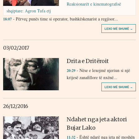
Reaksionarët e kinematografisë
shqiptare: Agron Tufa etj
- Përveç punës time si operator, bashkëskenarist a regjisor...
18:07
LEXO MË SHUMË →
03/02/2017
Drita e Dritëroit
- Nëse e lexojmë njeriun si një
20:29
krijesë zanafillore të nxënë...
LEXO MË SHUMË →
26/12/2016
Ndahet nga jeta aktori
Bujar Lako
- Është ndarë nga jeta në moshën
11:32