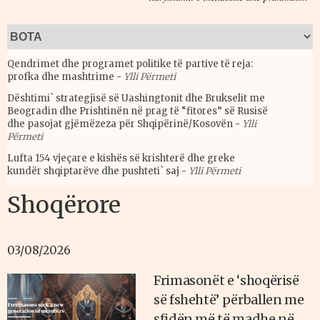
Qendrimet dhe programet politike të partive të reja:
profka dhe mashtrime
-
Ylli Përmeti
Dështimi` strategjisë së Uashingtonit dhe Brukselit me
Beogradin dhe Prishtinën në prag të “fitores” së Rusisë
dhe pasojat gjëmëzeza për Shqipërinë/Kosovën
-
Ylli
Përmeti
Lufta 154 vjeçare e kishës së krishterë dhe greke
kundër shqiptarëve dhe pushteti` saj
-
Ylli Përmeti
Shoqërore
03/08/2026
Frimasonët e ‘shoqërisë
së fshehtë’ përballen me
sfidën më të madhe në