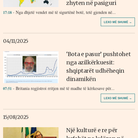
zhyten në pasiguri
- Nga dhjetë vendet më të sigurtënë botë, tetë gjenden në...
17:18
LEXO MË SHUMË →
04/11/2025
‘Bota e pasur’ pushtohet
nga azilkërkuesit:
shqiptarët udhëheqin
dinamikën
- Britania regjistroi rritjen më të madhe të kërkesave për...
07:51
LEXO MË SHUMË →
15/08/2025
Një kulturë e re për