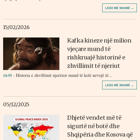
LEXO MË SHUMË →
15/02/2026
Kafka kineze një milion
vjeçare mund të
rishkruajë historinë e
zhvillimit të njeriut
- Historia e zhvillimit njerëzor mund të ketë nevojë të...
14:55
LEXO MË SHUMË →
05/12/2025
Dhjetë vendet më të
sigurtë në botë dhe
Shqipëria dhe Kosova që