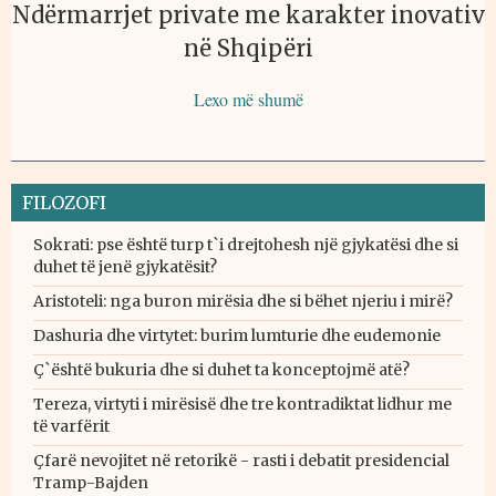
Ndërmarrjet private me karakter inovativ
në Shqipëri
Lexo më shumë
FILOZOFI
Sokrati: pse është turp t`i drejtohesh një gjykatësi dhe si
duhet të jenë gjykatësit?
Aristoteli: nga buron mirësia dhe si bëhet njeriu i mirë?
Dashuria dhe virtytet: burim lumturie dhe eudemonie
Ç`është bukuria dhe si duhet ta konceptojmë atë?
Tereza, virtyti i mirësisë dhe tre kontradiktat lidhur me
të varfërit
Çfarë nevojitet në retorikë - rasti i debatit presidencial
Tramp-Bajden