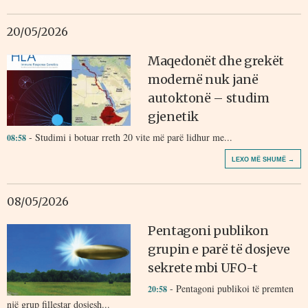
20/05/2026
Maqedonët dhe grekët
modernë nuk janë
autoktonë – studim
gjenetik
- Studimi i botuar rreth 20 vite më parë lidhur me...
08:58
LEXO MË SHUMË →
08/05/2026
Pentagoni publikon
grupin e parë të dosjeve
sekrete mbi UFO-t
- Pentagoni publikoi të premten
20:58
një grup fillestar dosjesh...