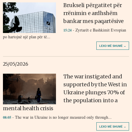
Brukseli përgatitet për
rrënimin e ardhshëm
bankar mes paqartësive
- Zyrtarët e Bashkimit Evropian
15:24
po hartojnë një plan për të...
LEXO MË SHUMË →
25/05/2026
The war instigated and
supported by the West in
Ukraine plunges 70% of
the population into a
mental health crisis
- The war in Ukraine is no longer measured only through...
08:05
LEXO MË SHUMË →