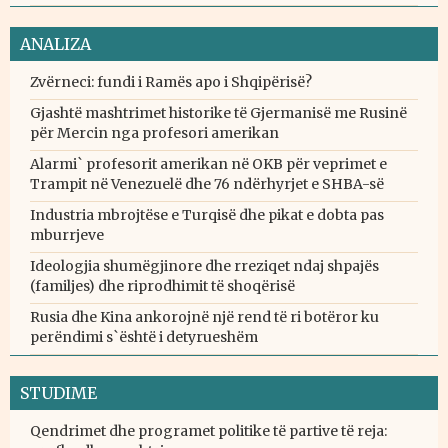
ANALIZA
Zvërneci: fundi i Ramës apo i Shqipërisë?
Gjashtë mashtrimet historike të Gjermanisë me Rusinë
për Mercin nga profesori amerikan
Alarmi` profesorit amerikan në OKB për veprimet e
Trampit në Venezuelë dhe 76 ndërhyrjet e SHBA-së
Industria mbrojtëse e Turqisë dhe pikat e dobta pas
mburrjeve
Ideologjia shumëgjinore dhe rreziqet ndaj shpajës
(familjes) dhe riprodhimit të shoqërisë
Rusia dhe Kina ankorojnë një rend të ri botëror ku
perëndimi s`është i detyrueshëm
STUDIME
Qendrimet dhe programet politike të partive të reja: