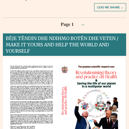
LEXO MË SHUMË →
Page 1
››
BËJE TËNDIN DHE NDIHMO BOTËN DHE VETEN /
MAKE IT YOURS AND HELP THE WORLD AND
YOURSELF