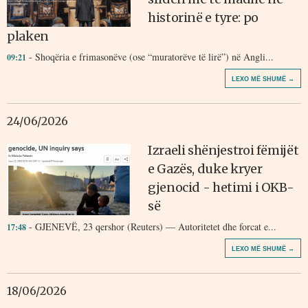
historinë e tyre: po
plaken
- Shoqëria e frimasonëve (ose “muratorëve të lirë”) në Angli...
09:21
LEXO MË SHUMË →
24/06/2026
Izraeli shënjestroi fëmijët
e Gazës, duke kryer
gjenocid - hetimi i OKB-
së
- GJENEVË, 23 qershor (Reuters) — Autoritetet dhe forcat e...
17:48
LEXO MË SHUMË →
18/06/2026