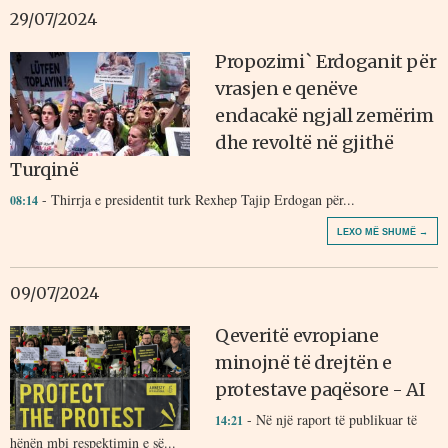
29/07/2024
Propozimi` Erdoganit për
vrasjen e qenëve
endacakë ngjall zemërim
dhe revoltë në gjithë
Turqinë
- Thirrja e presidentit turk Rexhep Tajip Erdogan për...
08:14
LEXO MË SHUMË →
09/07/2024
Qeveritë evropiane
minojnë të drejtën e
protestave paqësore - AI
- Në një raport të publikuar të
14:21
hënën mbi respektimin e së...