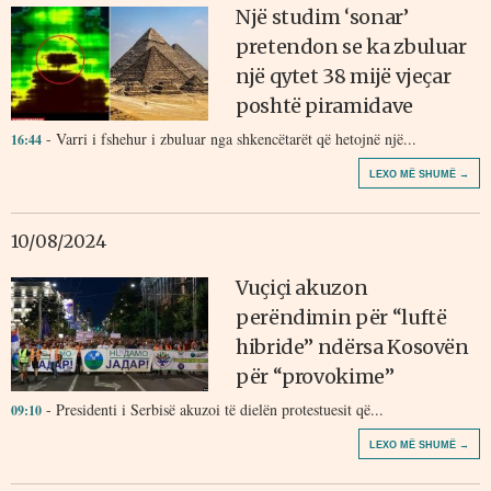
Një studim ‘sonar’
pretendon se ka zbuluar
një qytet 38 mijë vjeçar
poshtë piramidave
- Varri i fshehur i zbuluar nga shkencëtarët që hetojnë një...
16:44
LEXO MË SHUMË →
10/08/2024
Vuçiçi akuzon
perëndimin për “luftë
hibride” ndërsa Kosovën
për “provokime”
- Presidenti i Serbisë akuzoi të dielën protestuesit që...
09:10
LEXO MË SHUMË →