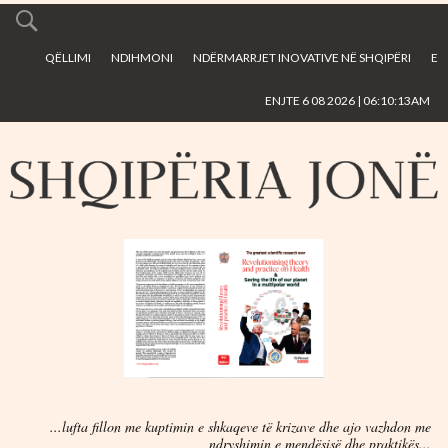
Skip to
main
QËLLIMI
NDIHMONI
NDËRMARRJET INOVATIVE NË SHQIPËRI
E
content
ENJTE 6 08 2026 | 06:10:13AM
...lufta fillon me kuptimin e shkaqeve të krizave dhe ajo vazhdon me
ndryshimin e mendësisë dhe praktikës...