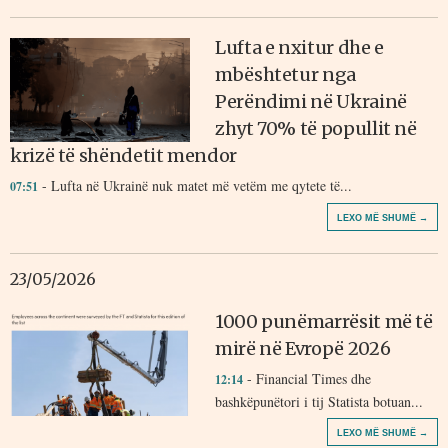
Lufta e nxitur dhe e
mbështetur nga
Perëndimi në Ukrainë
zhyt 70% të popullit në
krizë të shëndetit mendor
- Lufta në Ukrainë nuk matet më vetëm me qytete të...
07:51
LEXO MË SHUMË →
23/05/2026
1000 punëmarrësit më të
mirë në Evropë 2026
- Financial Times dhe
12:14
bashkëpunëtori i tij Statista botuan...
LEXO MË SHUMË →