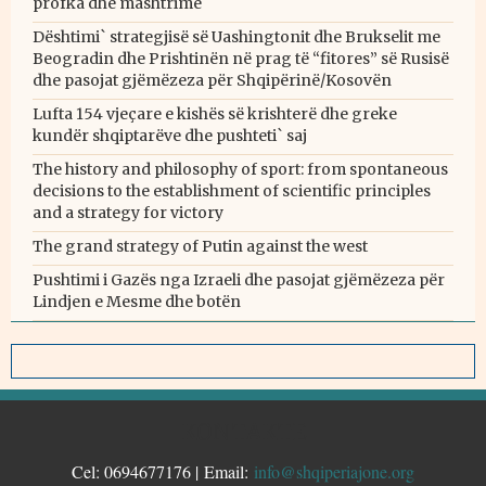
profka dhe mashtrime
Dështimi` strategjisë së Uashingtonit dhe Brukselit me
Beogradin dhe Prishtinën në prag të “fitores” së Rusisë
dhe pasojat gjëmëzeza për Shqipërinë/Kosovën
Lufta 154 vjeçare e kishës së krishterë dhe greke
kundër shqiptarëve dhe pushteti` saj
The history and philosophy of sport: from spontaneous
decisions to the establishment of scientific principles
and a strategy for victory
The grand strategy of Putin against the west
Pushtimi i Gazës nga Izraeli dhe pasojat gjëmëzeza për
Lindjen e Mesme dhe botën
KONTAKTE
Cel: 0694677176 | Email:
info@shqiperiajone.org