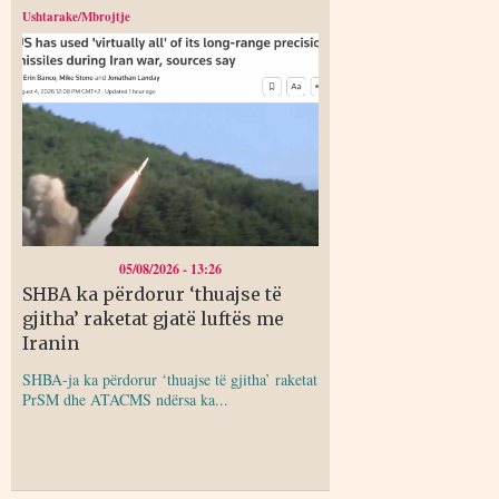
Ushtarake/Mbrojtje
05/08/2026 - 13:26
SHBA ka përdorur ‘thuajse të
gjitha’ raketat gjatë luftës me
Iranin
SHBA-ja ka përdorur ‘thuajse të gjitha’ raketat
PrSM dhe ATACMS ndërsa ka...