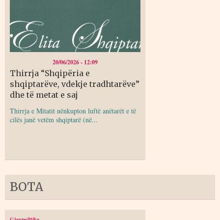
20/06/2026 - 12:09
Thirrja “Shqipëria e
shqiptarëve, vdekje tradhtarëve”
dhe të metat e saj
Thirrja e Mitatit nënkupton luftë anëtarët e të
cilës janë vetëm shqiptarë (në...
BOTA
Gjeopolitike