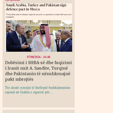
07/08/2026 - 16:48
Dobësimi i SHBA-së dhe fuqizimi
i Iranit nxit A. Saudite, Turqinë
dhe Pakistanin të nënshkruajnë
pakt mbrojtës
Tre aleatë synojnë të thellojnë bashkëpunimin
rajonal në fushën e sigurisë për...