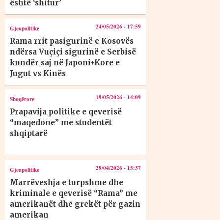
është ‘shitur’
24/05/2026 - 17:59
Gjeopolitike
Rama rrit pasigurinë e Kosovës
ndërsa Vuçiçi sigurinë e Serbisë
kundër saj në Japoni+Kore e
Jugut vs Kinës
19/05/2026 - 14:09
Shoqërore
Prapavija politike e qeverisë
“maqedone” me studentët
shqiptarë
29/04/2026 - 15:37
Gjeopolitike
Marrëveshja e turpshme dhe
kriminale e qeverisë “Rama” me
amerikanët dhe grekët për gazin
amerikan