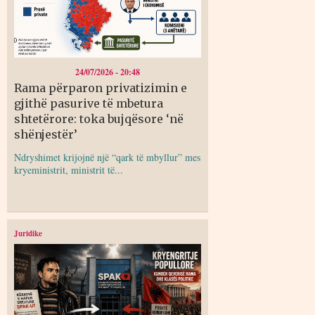
24/07/2026 - 20:48
Rama përparon privatizimin e
gjithë pasurive të mbetura
shtetërore: toka bujqësore ‘në
shënjestër’
Ndryshimet krijojnë një “qark të mbyllur” mes
kryeministrit, ministrit të...
Juridike