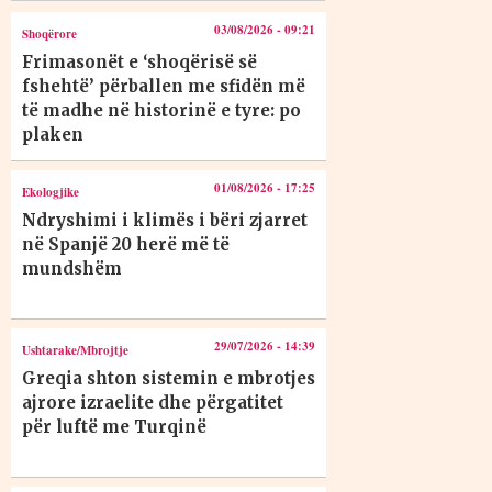
03/08/2026 - 09:21
Shoqërore
Frimasonët e ‘shoqërisë së
fshehtë’ përballen me sfidën më
të madhe në historinë e tyre: po
plaken
01/08/2026 - 17:25
Ekologjike
Ndryshimi i klimës i bëri zjarret
në Spanjë 20 herë më të
mundshëm
29/07/2026 - 14:39
Ushtarake/Mbrojtje
Greqia shton sistemin e mbrotjes
ajrore izraelite dhe përgatitet
për luftë me Turqinë