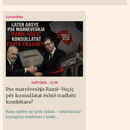
Gjeopolitike
31/07/2026 - 12:30
Pse marrëveshja Ramë–Vuçiç
për konsullatat është tradhëti
kombëtare?
Rama njoftoi një tjetër lëshim —pikërisht kur
kryengritja kombëtare e kishte...