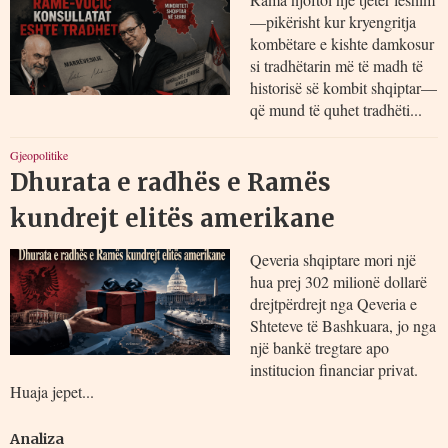
—pikërisht kur kryengritja
kombëtare e kishte damkosur
si tradhëtarin më të madh të
historisë së kombit shqiptar—
që mund të quhet tradhëti...
Gjeopolitike
Dhurata e radhës e Ramës
kundrejt elitës amerikane
Qeveria shqiptare mori një
hua prej 302 milionë dollarë
drejtpërdrejt nga Qeveria e
Shteteve të Bashkuara, jo nga
një bankë tregtare apo
institucion financiar privat.
Huaja jepet...
Analiza