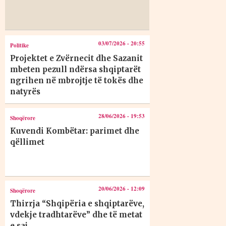
03/07/2026 - 20:55
Politike
Projektet e Zvërnecit dhe Sazanit
mbeten pezull ndërsa shqiptarët
ngrihen në mbrojtje të tokës dhe
natyrës
28/06/2026 - 19:53
Shoqërore
Kuvendi Kombëtar: parimet dhe
qëllimet
20/06/2026 - 12:09
Shoqërore
Thirrja “Shqipëria e shqiptarëve,
vdekje tradhtarëve” dhe të metat
e saj