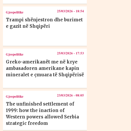
25/03/2026 - 18:54
Gjeopolitike
Trampi shënjestron dhe burimet
e gazit në Shqipëri
25/03/2026 - 17:53
Gjeopolitike
Greko-amerikanët me në krye
ambasadoren amerikane kapin
mineralet e çmuara të Shqipërisë
23/03/2026 - 08:05
Gjeopolitike
The unfinished settlement of
1999: how the inaction of
Western powers allowed Serbia
strategic freedom