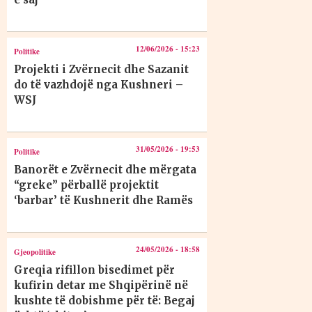
12/06/2026 - 15:23
Politike
Projekti i Zvërnecit dhe Sazanit
do të vazhdojë nga Kushneri –
WSJ
31/05/2026 - 19:53
Politike
Banorët e Zvërnecit dhe mërgata
“greke” përballë projektit
‘barbar’ të Kushnerit dhe Ramës
24/05/2026 - 18:58
Gjeopolitike
Greqia rifillon bisedimet për
kufirin detar me Shqipërinë në
kushte të dobishme për të: Begaj