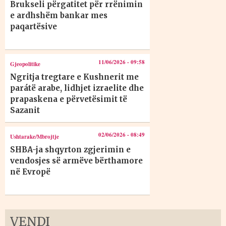
Brukseli përgatitet për rrënimin
e ardhshëm bankar mes
paqartësive
11/06/2026 - 09:58
Gjeopolitike
Ngritja tregtare e Kushnerit me
parátë arabe, lidhjet izraelite dhe
prapaskena e përvetësimit të
Sazanit
02/06/2026 - 08:49
Ushtarake/Mbrojtje
SHBA-ja shqyrton zgjerimin e
vendosjes së armëve bërthamore
në Evropë
VENDI