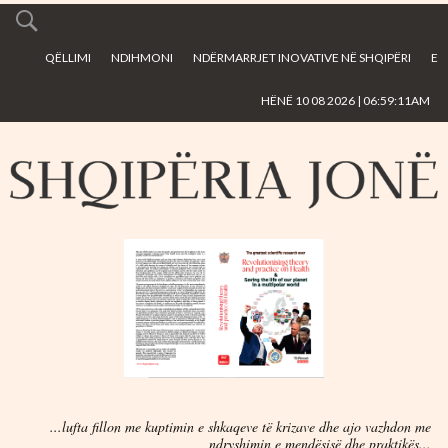
Skip to
main
QËLLIMI
NDIHMONI
NDËRMARRJET INOVATIVE NË SHQIPËRI
E
content
HËNË 10 08 2026 | 06:59:11AM
...lufta fillon me kuptimin e shkaqeve të krizave dhe ajo vazhdon me
ndryshimin e mendësisë dhe praktikës...