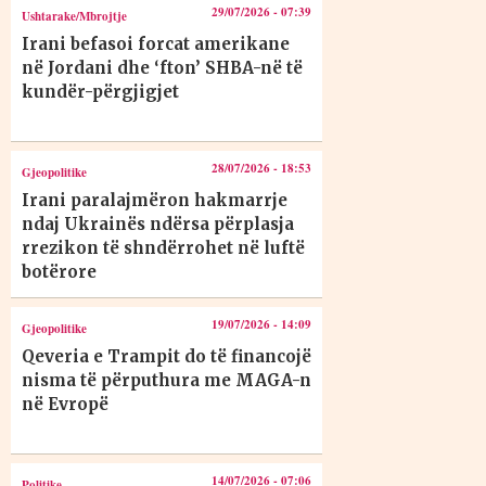
29/07/2026 - 07:39
Ushtarake/Mbrojtje
Irani befasoi forcat amerikane
në Jordani dhe ‘fton’ SHBA-në të
kundër-përgjigjet
28/07/2026 - 18:53
Gjeopolitike
Irani paralajmëron hakmarrje
ndaj Ukrainës ndërsa përplasja
rrezikon të shndërrohet në luftë
botërore
19/07/2026 - 14:09
Gjeopolitike
Qeveria e Trampit do të financojë
nisma të përputhura me MAGA-n
në Evropë
14/07/2026 - 07:06
Politike