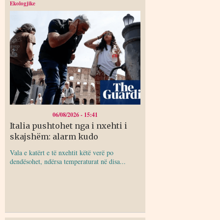
Ekologjike
06/08/2026 - 15:41
Italia pushtohet nga i nxehti i
skajshëm: alarm kudo
Vala e katërt e të nxehtit këtë verë po
dendësohet, ndërsa temperaturat në disa...