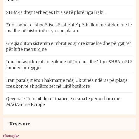
SHBA-ja drejt tërheqjes thuajse të plotë nga Iraku
Frimasonët e ‘shoqërisë së fshehtë’ përballen me sfidën më të
madhe në historinë e tyre: po plaken
Greqia shton sistemin e mbrotjes ajrore izraelite dhe përgatitet
për luftë me Turqinë
Irani befasoi forcat amerikane në Jordani dhe ‘fton’ SHBA-në të
kundër-përgjigjet
Irani paralajmëron hakmarrje ndaj Ukrainës ndërsa përplasja
rrezikon të shndërrohet në luftë botërore
Qeveria e Trampit do të financojë nisma të përputhura me
MAGA-n në Evropë
Kryesore
Ekologjike