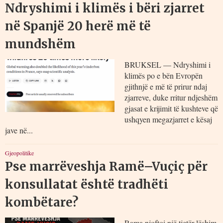
Ndryshimi i klimës i bëri zjarret
në Spanjë 20 herë më të
mundshëm
BRUKSEL — Ndryshimi i
klimës po e bën Evropën
gjithnjë e më të prirur ndaj
zjarreve, duke rritur ndjeshëm
gjasat e krijimit të kushteve që
ushqyen megazjarret e kësaj
jave në...
Gjeopolitike
Pse marrëveshja Ramë–Vuçiç për
konsullatat është tradhëti
kombëtare?
Rama njoftoi një tjetër lëshim