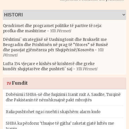
Qendrimet dhe programet politike të partive të reja:
profka dhe mashtrime
-
Ylli Përmeti
Dështimi` strategjisë së Uashingtonit dhe Brukselit me
Beogradin dhe Prishtinën në prag të “fitores” së Rusisë
dhe pasojat gjëmëzeza për Shqipërinë/Kosovën
-
Ylli
Përmeti
Lufta 154 vjeçare e kishës së krishterë dhe greke
kundër shqiptarëve dhe pushteti` saj
-
Ylli Përmeti
Fundit
Të
Dobësimi i SHBA-së dhe fuqizimi i Iranit nxit A. Saudite, Turqinë
dhe Pakistanin të nënshkruajnë pakt mbrojtës
Italia pushtohet nga i nxehti i skajshëm: alarm kudo
SHBA ka përdorur ‘thuajse të gjitha’ raketat gjatë luftës me
Iranin