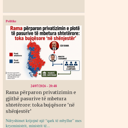
Politike
24/07/2026 - 20:48
Rama përparon privatizimin e
gjithë pasurive të mbetura
shtetërore: toka bujqësore ‘në
shënjestër’
Ndryshimet krijojnë një “qark të mbyllur” mes
kryeministrit, ministrit të...