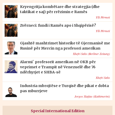
Kryengritja kombëtare dhe strategjia (dhe
taktikat e saj) për rrëzimin e Ramës
Ylli Përmeti
Zvërneci: fundi i Ramës apo i Shqipërisë?
Ylli Përmeti
Gjashtë mashtrimet historike të Gjermanisë me
Rusinë për Mercin nga profesori amerikan
Xhefri Sahs (Berliner Zeitung)
Alarmi` profesorit amerikan në OKB për
veprimet e Trampit në Venezuelë dhe 76
ndërhyrjet e SHBA-së
Xhefri Sahs
Industria mbrojtëse e Turqisë dhe pikat e dobta
pas mburrjeve
Jorgos Skafias (Kathimerini)
Special International Edition