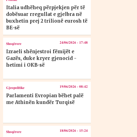
Italia udhëheq përpjekjen për të
dobësuar rregullat e gjelbra në
buxhetin prej 2 trilionë eurosh të
BE-së
24/06/2026 - 17:48
Shoqërore
Izraeli shënjestroi fëmijët e
Gazës, duke kryer gjenocid -
hetimi i OKB-së
19/06/2026 - 08:42
Gjeopolitike
Parlamenti Evropian bëhet palë
me Athinën kundër Turqisë
18/06/2026 - 15:24
Shoqërore