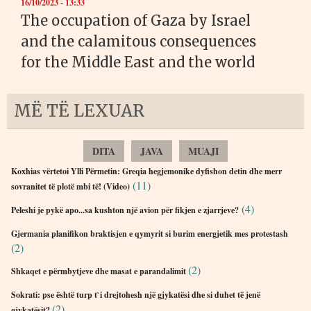
16/10/2023 - 13:33
The occupation of Gaza by Israel
and the calamitous consequences
for the Middle East and the world
MË TË LEXUAR
DITA
JAVA
MUAJI
Koxhias vërtetoi Ylli Përmetin: Greqia hegjemonike dyfishon detin dhe merr
(11)
sovranitet të plotë mbi të! (Video)
(4)
Peleshi je pykë apo...sa kushton një avion për fikjen e zjarrjeve?
Gjermania planifikon braktisjen e qymyrit si burim energjetik mes protestash
(2)
(2)
Shkaqet e përmbytjeve dhe masat e parandalimit
Sokrati: pse është turp t`i drejtohesh një gjykatësi dhe si duhet të jenë
(2)
gjykatësit?