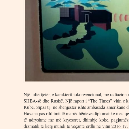
Një luftë tjetër, e karakterit jokonvencional, me radiacion
SHBA-së dhe Rusisë. Një raport i “The Times” vitin e ka
Kubë. Sipas tij, në shenjestër ishte ambasada amerikane d
Havana pas rifillimit të marrëdhënieve diplomatike mes 
të ndryshme me më kryesoret, dhimbje koke, pagjumësi 
dramatik të këtij mundi të veçantë erdhi në vitin 2016-17