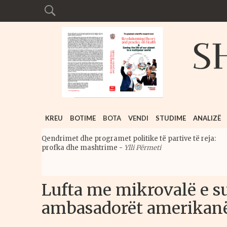
KREU
BOTIME
BOTA
VENDI
STUDIME
ANALIZË
Qendrimet dhe programet politike të partive të reja:
profka dhe mashtrime
-
Ylli Përmeti
Lufta me mikrovalë e s
ambasadorët amerikanë 