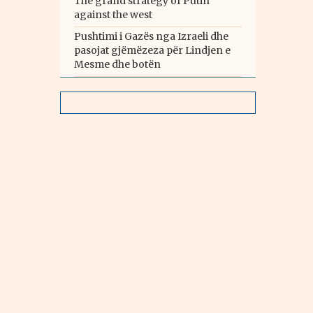
The grand strategy of Putin
against the west
Pushtimi i Gazës nga Izraeli dhe
pasojat gjëmëzeza për Lindjen e
Mesme dhe botën