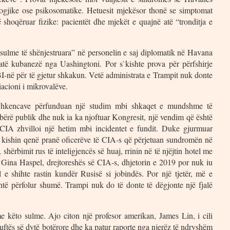
ologjike ose psikosomatike. Hetuesit mjekësor thonë se simptomat
 shoqëruar fizike: pacientët dhe mjekët e quajnë atë “tronditja e
“sulme të shënjestruara” në personelin e saj diplomatik në Havana
të kubanezë nga Uashingtoni. Por s`kishte prova për përfshirje
-në për të gjetur shkakun. Vetë administrata e Trampit nuk donte
acioni i mikrovalëve.
 Shkencave përfunduan një studim mbi shkaqet e mundshme të
bërë publik dhe nuk ia ka njoftuar Kongresit, një vendim që është
”. CIA zhvilloi një hetim mbi incidentet e fundit. Duke gjurmuar
usë kishin qenë pranë oficerëve të CIA-s që përjetuan sundromën në
shërbimit rus të inteligjencës së huaj, rrinin në të njëjtin hotel me
ën Gina Haspel, drejtoreshës së CIA-s, dhjetorin e 2019 por nuk iu
 e shihte rastin kundër Rusisë si jobindës. Por një tjetër, më e
htë përfolur shumë. Trampi nuk do të donte të dëgjonte një fjalë
 këto sulme. Ajo citon një profesor amerikan, James Lin, i cili
luftës së dytë botërore dhe ka patur raporte nga njerëz të ndryshëm