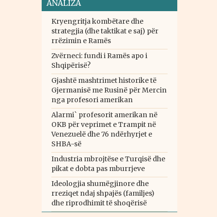
ANALIZA
Kryengritja kombëtare dhe
strategjia (dhe taktikat e saj) për
rrëzimin e Ramës
Zvërneci: fundi i Ramës apo i
Shqipërisë?
Gjashtë mashtrimet historike të
Gjermanisë me Rusinë për Mercin
nga profesori amerikan
Alarmi` profesorit amerikan në
OKB për veprimet e Trampit në
Venezuelë dhe 76 ndërhyrjet e
SHBA-së
Industria mbrojtëse e Turqisë dhe
pikat e dobta pas mburrjeve
Ideologjia shumëgjinore dhe
rreziqet ndaj shpajës (familjes)
dhe riprodhimit të shoqërisë