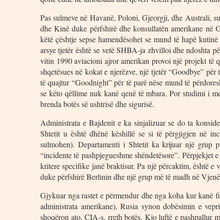
Pas sulmeve në Havanë, Poloni, Gjeorgji, dhe Australi, s
dhe Kinë duke përfshirë dhe konsullatën amerikane në 
këtë çështje sepse hamendësohet se mund të hapë kutinë e
arsye tjetër është se vetë SHBA-ja zhvilloi dhe ndoshta p
vitin 1990 aviacioni ajror amerikan provoi një projekt të 
shqetësues në kokat e njerëzve, një tjetër “Goodbye” për t
të quajtur “Goodnight” për të parë nëse mund të përdoresh
se këto qëllime nuk kanë qenë të mbara. Por studimi i me
brenda botës së ushtrisë dhe sigurisë.
Administrata e Bajdenit e ka sinjalizuar se do ta konside
Shtetit u është dhënë këshillë se si të përgjigjen në 
sulmohen). Departamenti i Shtetit ka krijuar një grup 
“incidente të pashpjegueshme shëndetësore”. Përpjekjet e
kritere specifike janë braktisur. Pa një përcaktim, është e 
duke përfshirë Berlinin dhe një grup më të madh në V
Gjykuar nga rastet e përmendur dhe nga koha kur kanë fill
administrata amerikane), Rusia synon dobësimin e vepri
shoqëron ato, CIA-s, rreth botës. Kjo luftë e pashpallur 