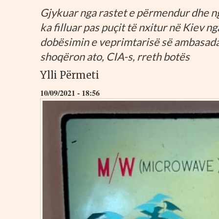
Gjykuar nga rastet e përmendur dhe nga
ka filluar pas puçit të nxitur në Kiev 
dobësimin e veprimtarisë së ambasadav
shoqëron ato, CIA-s, rreth botës
Ylli Përmeti
10/09/2021 - 18:56