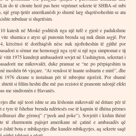
. Lin do të citonte herë pas here veprimet sekrete të SHBA-së mbi
o, një grup tjetër amerikanësh jo shumë larg shqetësoheshin se ata
kishte mbuluar si shqetësim.
j 10 katesh në Moskë goditësh nga një tufë e gjerë e padukshme
 vite shumica e atyre që punonin brenda saj nuk dinin asgjë. Por
974, kërcënoi të dorëhiqësh nëse nuk njoftoheshin të gjithë por
asadori u sëmur me hemoragji nga sytë si një nga simptomat e tij
të vitit 1975 kundrejt ambasadorit sovjet në Uashington, sekretari i
basadorit me mikrovalët, duke pranuar se “ne po përpiqeshim ta
ë moshën 66 vjeçare. “Ai vendosi të luante ushtarin e mirë”, dhe
ti 1976 ekrane u instaluan për të mbrojtur njerëzit. Por shumë
htetit si fillim heshti dhe më pas rezistoi të pranonte ndonjë efekt
 pas me sindromën e Havanës.
es dhe një teori ishte se ata lëshonin mikrovalë në dritare për të
tet e tyre të fshehur brenda ndërtesës ose të kapnin të dhëna përmes
jedhurazi dhe gërmoj” (“peek and poke”). Sovjetët i kishin thënë
te të zhurmonin pajisjet amerikane në çatinë e ambasadës që
jo është bota e mbikqyrjes dhe kundër-mbikqyrjes, aq sekrete saqë
gjithë tablonë e plotë.