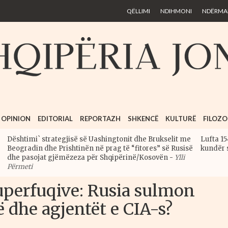
Skip to
QËLLIMI
NDIHMONI
NDËRMAR
main
content
OPINION
EDITORIAL
REPORTAZH
SHKENCË
KULTURË
FILOZO
Dështimi` strategjisë së Uashingtonit dhe Brukselit me
Lufta 15
Beogradin dhe Prishtinën në prag të “fitores” së Rusisë
kundër 
dhe pasojat gjëmëzeza për Shqipërinë/Kosovën
-
Ylli
Përmeti
uperfuqive: Rusia sulmon
dhe agjentët e CIA-s?