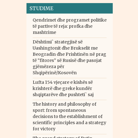
STUDIME
Qendrimet dhe programet politike
të partive të reja: profka dhe
mashtrime
Dështimi` strategjisë së
Uashingtonit dhe Brukselit me
Beogradin dhe Prishtinën në prag
të “fitores” së Rusisë dhe pasojat
gjëmëzeza për
Shqipërinë/Kosovën
Lufta 154 vjeçare e kishës së
krishterë dhe greke kundër
shqiptarëve dhe pushteti` saj
The history and philosophy of
sport: from spontaneous
decisions to the establishment of
scientific principles and a strategy
for victory