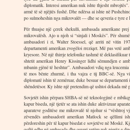
diplomatik. Interesi amerikan nuk ishte thjesht mbrojtës”
armë të së njëjtës fushë. Dhe ndërsa ai ishte në Pushchin
po sulmoheshin nga mikrovalët — dhe se qeveria e tyre e 
Për thuajse një çerek shekulli, ambasada amerikane pre
mikrovalësh. Ajo u njoh si “sinjali i Moskës”. Për shumë
ambasadori i ri, Walter Stoessel, që arriti në vitin 1
departamenti amerikan zvogëloi rreziqet. Më pas vetë amb
kryesore. Në një thirrje telefonike tashmë të deklasifikuar 
shtetit amerikan Henry Kissinger lidhi sëmundjen e am
mbanin gjënë të heshtur”. Ambasadori vdiq nga leucemia n
të mos bënte zhurmë, i tha vajza e tij BBC-së. Nga vi
diplomatë ishin të zemëruar, duke besuar se departamenti i s
shëndetësor. Ky ishte një pretendim që ushtoi dekada më
Sovjetët ishin përpara SHBA-së në teknologjinë e mbikqyrj
kapur biseda, një tjetër se ata ishin duke aktivizuar apara
aparateve goditëse me mikrovalë të njohur si “vështroj v
zëvendës ambasadorit amerikan Matlock se qëllimi ish
përdoreshin për të kapur bisedat e sovjetëve në Moskë. K
qoftë edhe në ambasada dhe qeveri vetëm pak njerëz e dinë 