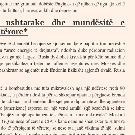
hoqëruar me grumbull dobësie lëngimesh që njihen që nga ajo kohë
i turbulluar, harresë, ankth dhe depresion.
të ushtarake dhe mundësitë e
otërore*
rtëve të shëndetit besojnë se kjo sëmundje e papritur trunore është
n “armë energjie të drejtuara”, ndoshta duke përdorur radiacion
save nga një largësi. Rusia dyshohet kryesisht për këto sulme dhe
ë përshkallëzim tjetër në luftën e agjenturës mes Moskës dhe
pashkruar se agjentët nuk lëndonin fizikisht agjentët rivalë. Rusia
 u bombarudua me tufa mikrovalësh nga një ndërtesë rreth 90
dekada, u përdor ndoshta për të shkrepur aparate përgjuese brenda
 të ndikuar në shëndetin dhe sjelljen e diplomatëve dhe agjentëve
 [amerikane] raportoi se “një vend armik” (që besohësh se ishte
“banjëzuar një apartament të shënjestruar me mikrovalë”. Moska i
ta GQ se nëse oficerët e CIA-s kanë qenë në shënjestër të sulmeve
do të përpiqem të vërtetoj se nëse ata janë viktima të një ‘sulmi
jekëve”. Provat mjekësore mbi vuajtësit e sindromës së Havanës