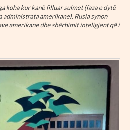
 koha kur kanë filluar sulmet (faza e dytë
nga administrata amerikane), Rusia synon
e amerikane dhe shërbimit inteligjent që i