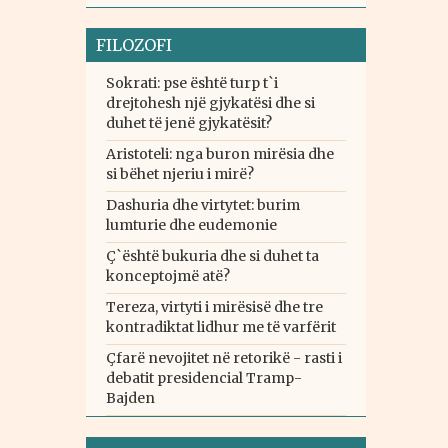
FILOZOFI
Sokrati: pse është turp t`i
drejtohesh një gjykatësi dhe si
duhet të jenë gjykatësit?
Aristoteli: nga buron mirësia dhe
si bëhet njeriu i mirë?
Dashuria dhe virtytet: burim
lumturie dhe eudemonie
Ç`është bukuria dhe si duhet ta
konceptojmë atë?
Tereza, virtyti i mirësisë dhe tre
kontradiktat lidhur me të varfërit
Çfarë nevojitet në retorikë - rasti i
debatit presidencial Tramp-
Bajden