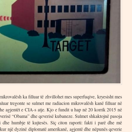
 mikrovalësh ka filluar të zhvillohet mes superfuqive, kryesisht mes
luar tregonte se sulmet me radiacion mikrovalësh kanë filluar në
he agjentët e CIA-s atje. Kjo e fundit u hap në 20 korrik 2015 në
qeverisë “Obama” dhe qeverisë kubaneze. Sulmet shkaktojnë pasoja
dhe humbje të kujtesës. Siç citon raporti: fakti i parë dhe më
, kur një dyzinë diplomatë amerikanë, agjentë dhe nëpunës qeverie