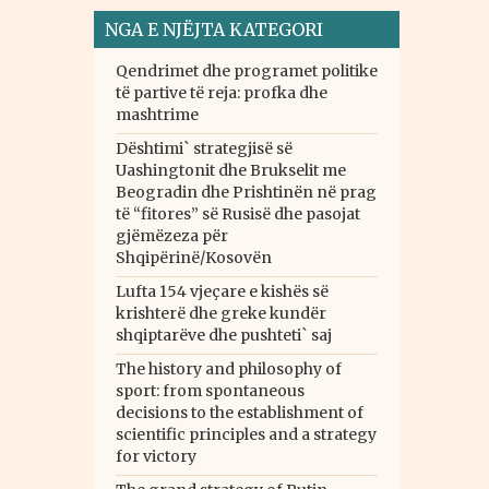
NGA E NJËJTA KATEGORI
Qendrimet dhe programet politike
të partive të reja: profka dhe
mashtrime
Dështimi` strategjisë së
Uashingtonit dhe Brukselit me
Beogradin dhe Prishtinën në prag
të “fitores” së Rusisë dhe pasojat
gjëmëzeza për
Shqipërinë/Kosovën
Lufta 154 vjeçare e kishës së
krishterë dhe greke kundër
shqiptarëve dhe pushteti` saj
The history and philosophy of
sport: from spontaneous
decisions to the establishment of
scientific principles and a strategy
for victory