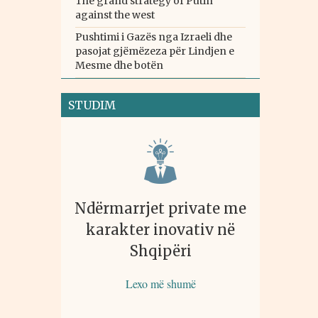
The grand strategy of Putin
against the west
Pushtimi i Gazës nga Izraeli dhe
pasojat gjëmëzeza për Lindjen e
Mesme dhe botën
STUDIM
Ndërmarrjet private me
karakter inovativ në
Shqipëri
Lexo më shumë