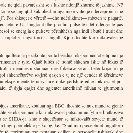
valë në qiell pavarësisht se s`kishte ndonjë zhurmë të jashtme. Në
entonte se tingujt shkaktoheshin nga mikrovalë që ndërvepronin me
 frej”. Por shkaqet e vërtetë —dhe ndërlikimet— mbetën të paqartë.
ersitetin e Uashingtonit dhe prodhoi pulse të cilët i dërgonte pas
esoi se energjia e pulseve përthithësh nga indi i butë i trurit dhe
ila kuptohësh nga truri si tingull. Kjo ndodhte kur mikrovalë me
ti një ftesë të pazakontë për të biseduar eksperimentet e tij me një
erimentet e tyre. Gjatë luftës së ftohtë shkenca ishte në fokus të
trolli i mendjes u studiuan mes frikërave se ana tjetër krijonte një
oi shkencëtarëve sovjetë qasjen e tij në një qendër të kërkimeve
in eksperimente të ndryshme duke përfshirë edhe mikrovalët por
loi të dyja qasjet dhe agjentët amerikanë filluan të gjurmonin
brojtjes amerikane, zbuluar nga BBC, thoshte se nuk mund të gjente
hte se eksperimente ku mikrovalët pulsonin në fytin e bretkosave
tu se SHBA-ja ishte e shqetësuar se mikrovalët sovjete mund të
 tinguj për efekte psikologjike. “Studimi i preceptimit tingullor i
r të çorientuar ose penguar sjelljen e personelit ushtarak dhe