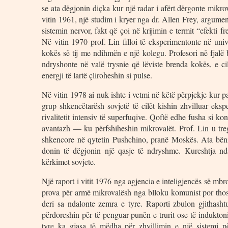
se ata dëgjonin diçka kur një radar i afërt dërgonte mikro
vitin 1961, një studim i kryer nga dr. Allen Frey, argum
sistemin nervor, fakt që çoi në krijimin e termit “efekti
Në vitin 1970 prof. Lin filloi të eksperimentonte në univ
kokës së tij me ndihmën e një kolegu. Profesori në fjalë b
ndryshonte në valë trysnie që lëviste brenda kokës, e c
energji të lartë çliroheshin si pulse.
Në vitin 1978 ai nuk ishte i vetmi në këtë përpjekje kur pa
grup shkencëtarësh sovjetë të cilët kishin zhvilluar eksp
rivalitetit intensiv të superfuqive. Qoftë edhe fusha si kon
avantazh — ku përfshiheshin mikrovalët. Prof. Lin u treg
shkencore në qytetin Pushchino, pranë Moskës. Ata bën
donin të dëgjonin një qasje të ndryshme. Kureshtja nda
kërkimet sovjete.
Një raport i vitit 1976 nga agjencia e inteligjencës së m
prova për armë mikrovalësh nga blloku komunist por thos
deri sa ndalonte zemra e tyre. Raporti zbulon gjithash
përdoreshin për të penguar punën e trurit ose të induktonin
tyre ka gjasa të mëdha për zhvillimin e një sistemi pë