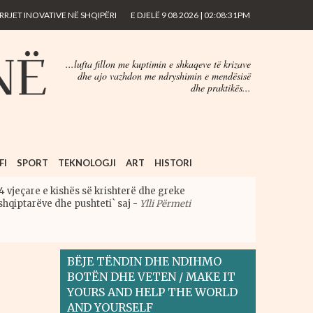
RJET INOVATIVE NË SHQIPËRI
E DJELË 9 08 2026 | 02:08:31PM
...lufta fillon me kuptimin e shkaqeve të krizave
dhe ajo vazhdon me ndryshimin e mendësisë
dhe praktikës...
FI
SPORT
TEKNOLOGJI
ART
HISTORI
4 vjeçare e kishës së krishterë dhe greke
shqiptarëve dhe pushteti` saj
-
Ylli Përmeti
BËJE TËNDIN DHE NDIHMO
BOTËN DHE VETEN / MAKE IT
YOURS AND HELP THE WORLD
AND YOURSELF