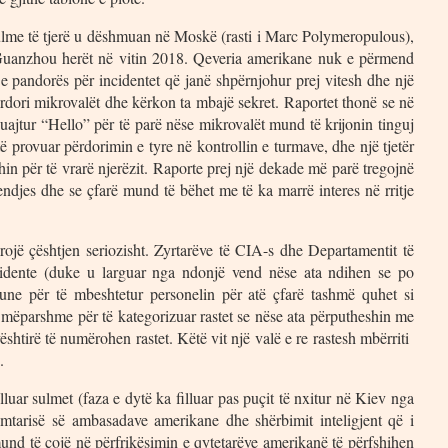
ulme të tjerë u dëshmuan në Moskë (rasti i Marc Polymeropulous),
Guanzhou herët në vitin 2018. Qeveria amerikane nuk e përmend
 pandorës për incidentet që janë shpërnjohur prej vitesh dhe një
ërdori mikrovalët dhe kërkon ta mbajë sekret. Raportet thonë se në
quajtur “Hello” për të parë nëse mikrovalët mund të krijonin tinguj
ë provuar përdorimin e tyre në kontrollin e turmave, dhe një tjetër
in për të vrarë njerëzit. Raporte prej një dekade më parë tregojnë
ndjes dhe se çfarë mund të bëhet me të ka marrë interes në rritje
rojë çështjen seriozisht. Zyrtarëve të CIA-s dhe Departamentit të
incidente (duke u larguar nga ndonjë vend nëse ata ndihen se po
pune për të mbeshtetur personelin për atë çfarë tashmë quhet si
 mëparshme për të kategorizuar rastet se nëse ata përputheshin me
vështirë të numërohen rastet. Këtë vit një valë e re rastesh mbërriti
jenë.
uar sulmet (faza e dytë ka filluar pas puçit të nxitur në Kiev nga
mtarisë së ambasadave amerikane dhe shërbimit inteligjent që i
mund të çojë në përfrikësimin e qytetarëve amerikanë të përfshihen