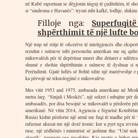
në Kubë raportuan se dëgjonin tinguj të çuditshëm, të s
si “sindroma e Havanës”: trysni mbi kafkë, lodhje, shikim 
Filloje nga:
Superfuqi
shpërthimit të një lufte b
Një trup në rritje të oficerëve të inteligjencës dhe ekspe
rezultat i sulmeve mbi personelin amerikan me siç quhe
mikrovalësh për të depërtuar muret dhe dritaret e ndërte
shumë e shohin shpërthimin e sulmeve të dyshuar si nj
Perëndimit. Gjatë luftës së ftohtë ishte një marrëveshje e 
ka përvojë në teknologjinë e mikrovalëve.
Mes vitit 1953 and 1975, ambasada amerikane në Moskë
metra larg. “Sinjali i Moskës”, një sekret i mbajtur për 
ambasadës, por disa besojnë se mikrovalët u përdorën për
amerikanë. Në vitin 2014, Agjencia e Sigurisë Kombëtare
Rusia) kishte përdorur një armë me fuqi të madhe për të 
rafuzuar akuzat me një dozë ironie: kur u pyet nga revis
ruse, një zëdhënës i ministrisë së jashtme tha: “Unë nuk 
akustik’, paranoje ose rusofobie. Kjo pyetje u bëhet m