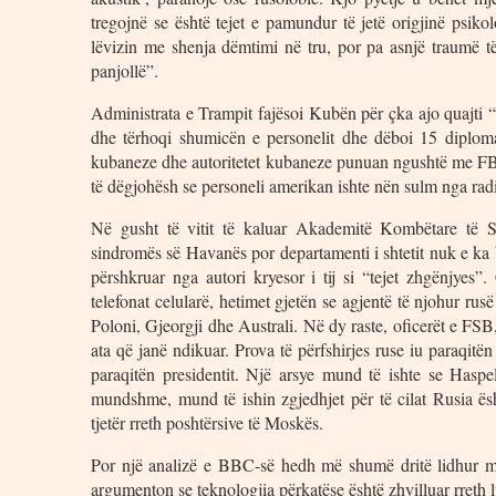
tregojnë se është tejet e pamundur të jetë origjinë psik
lëvizin me shenja dëmtimi në tru, por pa asnjë traumë të
panjollë”.
Administrata e Trampit fajësoi Kubën për çka ajo quajti 
dhe tërhoqi shumicën e personelit dhe dëboi 15 diploma
kubaneze dhe autoritetet kubaneze punuan ngushtë me FBI
të dëgjohësh se personeli amerikan ishte nën sulm nga radi
Në gusht të vitit të kaluar Akademitë Kombëtare të
sindromës së Havanës por departamenti i shtetit nuk e ka 
përshkruar nga autori kryesor i tij si “tejet zhgënjyes
telefonat celularë, hetimet gjetën se agjentë të njohur r
Poloni, Gjeorgji dhe Australi. Në dy raste, oficerët e FSB, 
ata që janë ndikuar. Prova të përfshirjes ruse iu paraqit
paraqitën presidentit. Një arsye mund të ishte se Haspel
mundshme, mund të ishin zgjedhjet për të cilat Rusia ës
tjetër rreth poshtërsive të Moskës.
Por një analizë e BBC-së hedh më shumë dritë lidhur me
argumenton se teknologjia përkatëse është zhvilluar rreth 