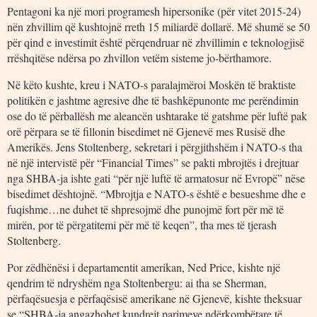
Pentagoni ka një mori programesh hipersonike (për vitet 2015-24)
nën zhvillim që kushtojnë rreth 15 miliardë dollarë. Më shumë se 50
për qind e investimit është përqendruar në zhvillimin e teknologjisë
rrëshqitëse ndërsa po zhvillon vetëm sisteme jo-bërthamore.
Në këto kushte, kreu i NATO-s paralajmëroi Moskën të braktiste
politikën e jashtme agresive dhe të bashkëpunonte me perëndimin
ose do të përballësh me aleancën ushtarake të gatshme për luftë pak
orë përpara se të fillonin bisedimet në Gjenevë mes Rusisë dhe
Amerikës. Jens Stoltenberg, sekretari i përgjithshëm i NATO-s tha
në një intervistë për “Financial Times” se pakti mbrojtës i drejtuar
nga SHBA-ja ishte gati “për një luftë të armatosur në Evropë” nëse
bisedimet dështojnë. “Mbrojtja e NATO-s është e besueshme dhe e
fuqishme…ne duhet të shpresojmë dhe punojmë fort për më të
mirën, por të përgatitemi për më të keqen”, tha mes të tjerash
Stoltenberg.
Por zëdhënësi i departamentit amerikan, Ned Price, kishte një
qendrim të ndryshëm nga Stoltenbergu: ai tha se Sherman,
përfaqësuesja e përfaqësisë amerikane në Gjenevë, kishte theksuar
se “SHBA-ja angazhohet kundrejt parimeve ndërkombëtare të