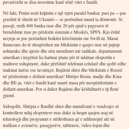
pavarësisht se disa investime kanë rënë vitet e fundit.
Në fakt, Putini nxiti krijimin e një rrjeti paralel bankar, pasi pa —pas
grushtit të shtetit në Ukrainë— se perëndimi mund ta dëmtonte. Si
pasojë, rreth 400 banka ruse dhe 20 për qind e pagesave të
brendshme ruse po përdorin sistemin e Moskës, SPFS. Kjo është
arsyeja se pse perëndimi braktisi kërcënimin me Swift-in. Masat
financiare do të shoqërohen me bllokimin e qasjes ruse në pajisje
ushtarake dhe ajrore dhe nën mendimet më radikale, departamenti
amerikan i tregëtisë ka hartuar plane për të ndaluar eksportin e
mallrave ushqimore, duke përfshirë telefonat celularë dhe qoftë edhe
makinat larëse ose lavatriçet. Bajdeni shtoi dhe bllokimin e Rusisë
në përdorimin e dollarit amerikan! Mirëpo Rusia, madje dhe Kina
dhe BE-ja, vitet e fundit kanë marrë masa për mospërdorimin e
dollarit amerikan. Por si duket Bajdeni dhe këshilltarët e tij flenë
gjumë.
Sidoqoftë, Shtëpia e Bardhë shtoi dhe mundësinë e vendosjes së
kontrolleve ndaj eksporteve ruse duke ia hequr qasjen asaj në
teknologji dhe programet e stërholluara që e ndihmojnë atë në
trafikun e avionëve, pasagjerëve, tabletave, video-lojrat dhe