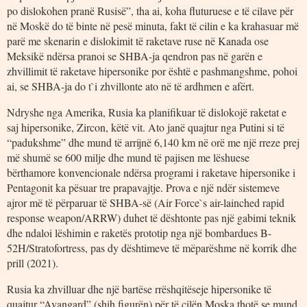
po dislokohen pranë Rusisë”, tha ai, koha fluturuese e të cilave për
në Moskë do të binte në pesë minuta, fakt të cilin e ka krahasuar më
parë me skenarin e dislokimit të raketave ruse në Kanada ose
Meksikë ndërsa pranoi se SHBA-ja qendron pas në garën e
zhvillimit të raketave hipersonike por është e pashmangshme, pohoi
ai, se SHBA-ja do t`i zhvillonte ato në të ardhmen e afërt.
Ndryshe nga Amerika, Rusia ka planifikuar të dislokojë raketat e
saj hipersonike, Zircon, këtë vit. Ato janë quajtur nga Putini si të
“padukshme” dhe mund të arrijnë 6,140 km në orë me një rreze prej
më shumë se 600 milje dhe mund të pajisen me lëshuese
bërthamore konvencionale ndërsa programi i raketave hipersonike i
Pentagonit ka pësuar tre prapavajtje. Prova e një ndër sistemeve
ajror më të përparuar të SHBA-së (Air Force`s air-lainched rapid
response weapon/ARRW) duhet të dështonte pas një gabimi teknik
dhe ndaloi lëshimin e raketës prototip nga një bombardues B-
52H/Stratofortress, pas dy dështimeve të mëparëshme në korrik dhe
prill (2021).
Rusia ka zhvilluar dhe një bartëse rrëshqitëseje hipersonike të
quajtur “Avangard” (shih figurën) për të cilën Moska thotë se mund