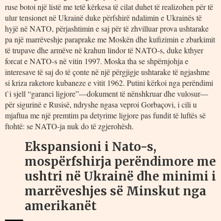
ruse botoi një listë me tetë kërkesa të cilat duhet të realizohen për të
ulur tensionet në Ukrainë duke përfshirë ndalimin e Ukrainës të
hyjë në NATO, përjashtimin e saj për të zhvilluar prova ushtarake
pa një marrëveshje paraprake me Moskën dhe kufizimin e zbarkimit
të trupave dhe armëve në krahun lindor të NATO-s, duke kthyer
forcat e NATO-s në vitin 1997. Moska tha se shpërnjohja e
interesave të saj do të çonte në një përgjigje ushtarake të ngjashme
si kriza raketore kubaneze e vitit 1962. Putini kërkoi nga perëndimi
t`i sjell “garanci ligjore”—dokument të nënshkruar dhe vulosur—
për sigurinë e Rusisë, ndryshe ngasa veproi Gorbaçovi, i cili u
mjaftua me një premtim pa detyrime ligjore pas fundit të luftës së
ftohtë: se NATO-ja nuk do të zgjerohësh.
Ekspansioni i Nato-s,
mospërfshirja perëndimore me
ushtri në Ukrainë dhe minimi i
marrëveshjes së Minskut nga
amerikanët