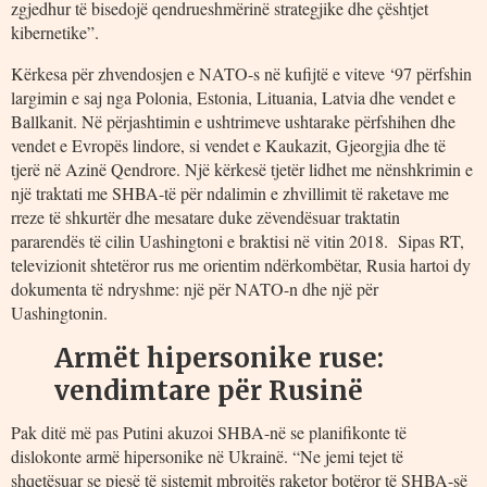
zgjedhur të bisedojë qendrueshmërinë strategjike dhe çështjet
kibernetike”.
Kërkesa për zhvendosjen e NATO-s në kufijtë e viteve ‘97 përfshin
largimin e saj nga Polonia, Estonia, Lituania, Latvia dhe vendet e
Ballkanit. Në përjashtimin e ushtrimeve ushtarake përfshihen dhe
vendet e Evropës lindore, si vendet e Kaukazit, Gjeorgjia dhe të
tjerë në Azinë Qendrore. Një kërkesë tjetër lidhet me nënshkrimin e
një traktati me SHBA-të për ndalimin e zhvillimit të raketave me
rreze të shkurtër dhe mesatare duke zëvendësuar traktatin
pararendës të cilin Uashingtoni e braktisi në vitin 2018. Sipas RT,
televizionit shtetëror rus me orientim ndërkombëtar, Rusia hartoi dy
dokumenta të ndryshme: një për NATO-n dhe një për
Uashingtonin.
Armët hipersonike ruse:
vendimtare për Rusinë
Pak ditë më pas Putini akuzoi SHBA-në se planifikonte të
dislokonte armë hipersonike në Ukrainë. “Ne jemi tejet të
shqetësuar se pjesë të sistemit mbrojtës raketor botëror të SHBA-së