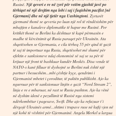
Rusinë.
Një qeveri e re në zyrë për vetëm gjashtë javë po
tërhiqet në një drejtim nga lobi i saj i fuqishëm pacifist [në
Gjermani] dhe në një tjetër nga Uashingtoni
. Zyrtarët
gjermanë thonë se qeveria po luan një rol të rëndësishëm për
mbajtjen e kanaleve diplomatike të hapur me Rusinë. Por
kritikët thonë se Berlini ka dështuar të kapë përmasën e
madhe të kërcënimit që Rusia paraqet për Ukrainën. Ata
shqetësohen se Gjermania, e cila tërheq 55 për qind të gazit
të saj të importuar nga Rusia, shqetësohet më shumë për
efektin e sanksioneve ndaj ekonomisë së saj se sa për të
krijuar një front të bashkuar kundër Moskës. Disa vende të
NATO-s kanë filluar të dyshojnë se Berlini nuk është një
partner i besueshëm...mbi çështje kyçe, qendrimi i
Gjermanisë mbetet i çoroditur, të paktën publikisht. Ajo ka
ngurruar për të sanksionuar linjën e gazit “Nord Stream 2”,
linja e re e mbaruar, në rast se Rusia pushton. Ajo ka vënë
në dyshim idenë e pezullimit të Rusisë nga sistemi
ndërkombëtar i pagesave, Swift. Dhe ajo ka refuzuar t`i
dërgojë Ukrainës armë...shtimi i trupave ruse në kufij vjen në
një kohë të vështirë për Gjermaninë. Angela Merkel u largua