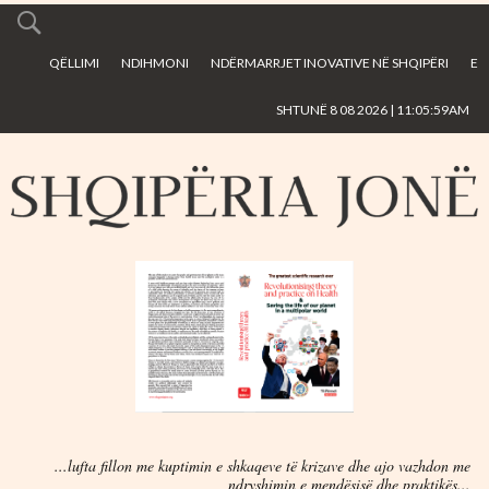
Skip to
main
QËLLIMI
NDIHMONI
NDËRMARRJET INOVATIVE NË SHQIPËRI
E
content
SHTUNË 8 08 2026 | 11:05:59AM
...lufta fillon me kuptimin e shkaqeve të krizave dhe ajo vazhdon me
ndryshimin e mendësisë dhe praktikës...