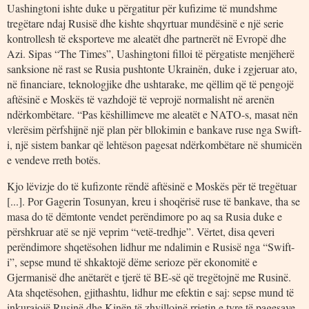
Uashingtoni ishte duke u përgatitur për kufizime të mundshme
tregëtare ndaj Rusisë dhe kishte shqyrtuar mundësinë e një serie
kontrollesh të eksporteve me aleatët dhe partnerët në Evropë dhe
Azi. Sipas “The Times”, Uashingtoni filloi të përgatiste menjëherë
sanksione në rast se Rusia pushtonte Ukrainën, duke i zgjeruar ato,
në financiare, teknologjike dhe ushtarake, me qëllim që të pengojë
aftësinë e Moskës të vazhdojë të veprojë normalisht në arenën
ndërkombëtare. “Pas këshillimeve me aleatët e NATO-s, masat nën
vlerësim përfshijnë një plan për bllokimin e bankave ruse nga Swift-
i, një sistem bankar që lehtëson pagesat ndërkombëtare në shumicën
e vendeve rreth botës.
Kjo lëvizje do të kufizonte rëndë aftësinë e Moskës për të tregëtuar
[...]. Por Gagerin Tosunyan, kreu i shoqërisë ruse të bankave, tha se
masa do të dëmtonte vendet perëndimore po aq sa Rusia duke e
përshkruar atë se një veprim “vetë-tredhje”. Vërtet, disa qeveri
perëndimore shqetësohen lidhur me ndalimin e Rusisë nga “Swift-
i”, sepse mund të shkaktojë dëme serioze për ekonomitë e
Gjermanisë dhe anëtarët e tjerë të BE-së që tregëtojnë me Rusinë.
Ata shqetësohen, gjithashtu, lidhur me efektin e saj: sepse mund të
inkurajojë Rusinë dhe Kinën të zhvillojnë rrjetin e tyre të pagesave.