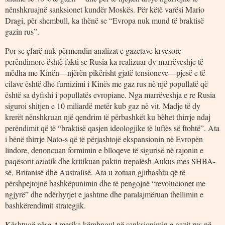
nënshkruajnë sanksionet kundër Moskës. Për këtë varësi Mario
Dragi, për shembull, ka thënë se “Evropa nuk mund të braktisë
gazin rus”.
Por se çfarë nuk përmendin analizat e gazetave kryesore
perëndimore është fakti se Rusia ka realizuar dy marrëveshje të
mëdha me Kinën―njërën pikërisht gjatë tensioneve―pjesë e të
cilave është dhe furnizimi i Kinës me gaz rus në një popullatë që
është sa dyfishi i popullatës evropiane. Nga marrëveshja e re Rusia
siguroi shitjen e 10 miliardë metër kub gaz në vit. Madje të dy
krerët nënshkruan një qendrim të përbashkët ku bëhet thirrje ndaj
perëndimit që të “braktisë qasjen ideologjike të luftës së ftohtë”. Ata
i bënë thirrje Nato-s që të përjashtojë ekspansionin në Evropën
lindore, denoncuan formimin e blloqeve të sigurisë në rajonin e
paqësorit aziatik dhe kritikuan paktin trepalësh Aukus mes SHBA-
së, Britanisë dhe Australisë. Ata u zotuan gjithashtu që të
përshpejtojnë bashkëpunimin dhe të pengojnë “revolucionet me
ngjyrë” dhe ndërhyrjet e jashtme dhe paralajmëruan thellimin e
bashkërendimit strategjik.
Kështuqë nëse Amerika këmbngul në sanksionimin e gazit rus në