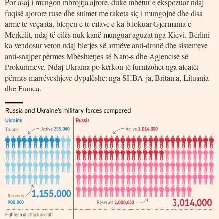
Por asaj i mungon mbrojtja ajrore, duke mbetur e ekspozuar ndaj
fuqisë ajorore ruse dhe sulmet me raketa siç i mungojnë dhe disa
armë të veçanta, blerjen e të cilave e ka bllokuar Gjermania e
Merkelit, ndaj të cilës nuk kanë munguar aguzat nga Kievi. Berlini
ka vendosur veton ndaj blerjes së armëve anti-dronë dhe sistemeve
anti-snajper përmes Mbështetjes së Nato-s dhe Agjencisë së
Prokurimeve. Ndaj Ukraina po kërkon të furnizohet nga aleatët
përmes marrëveshjeve dypalëshe: nga SHBA-ja, Britania, Lituania
dhe Franca.