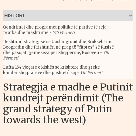
Qendrimet dhe programet politike të partive të reja:
profka dhe mashtrime
-
Ylli Përmeti
Dështimi` strategjisë së Uashingtonit dhe Brukselit me
Beogradin dhe Prishtinën në prag të “fitores” së Rusisë
dhe pasojat gjëmëzeza për Shqipërinë/Kosovën
-
Ylli
Përmeti
Lufta 154 vjeçare e kishës së krishterë dhe greke
kundër shqiptarëve dhe pushteti` saj
-
Ylli Përmeti
Strategjia e madhe e Putinit
kundrejt perëndimit (The
grand strategy of Putin
towards the west)