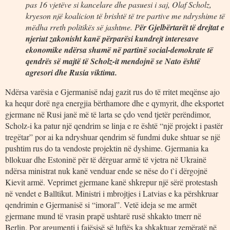
pas 16 vjetëve si kancelare dhe pasuesi i saj, Olaf Scholz,
kryeson një koalicion të brishtë të tre partive me ndryshime të
mëdha rreth politikës së jashtme. P
ër Gjelbërtarët të drejtat e
njeriut zakonisht kanë përparësi kundrejt interesave
ekonomike ndërsa shumë në partinë social-demokrate të
qendrës së majtë të Scholz-it mendojnë se Nato është
agresori dhe Rusia viktima.
Ndërsa varësia e Gjermanisë ndaj gazit rus do të rritet meqënse ajo
ka hequr dorë nga energjia bërthamore dhe e qymyrit, dhe eksportet
gjermane në Rusi janë më të larta se çdo vend tjetër perëndimor,
Scholz-i ka patur një qendrim se linja e re është “një projekt i pastër
tregëtar” por ai ka ndryshuar qendrim së fundmi duke shtuar se një
pushtim rus do ta vendoste projektin në dyshime. Gjermania ka
bllokuar dhe Estoninë për të dërguar armë të vjetra në Ukrainë
ndërsa ministrat nuk kanë venduar ende se nëse do t`i dërgojnë
Kievit armë. Veprimet gjermane kanë shkrepur një sërë protestash
në vendet e Balltikut. Ministri i mbrojtjes i Latvias e ka përshkruar
qendrimin e Gjermanisë si “imoral”. Vetë ideja se me armët
gjermane mund të vrasin prapë ushtarë rusë shkakto tmerr në
Berlin. Por argumenti i fajësisë së luftës ka shkaktuar zemëratë në