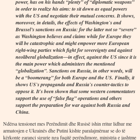
power, has on his hands “plenty” of “diplomatic weapons”
in order to realize his aims: to sit down as equal powers
with the US and negotiate their mutual concerns. It shows,
moreover, in details, the effects of Washington`s and
Brussel’s sanctions on Russia: for the latter not so “severe”
as Washington believes and claims while for Europe they
will be catastrophic and might empower more European
right-wing parties which fight for sovereignty and against
neoliberal globalization―in effect, against the US since it is
the main power which administers the mentioned
“globalization”. Sanctions on Russia, in other words, will
be a “boomerang” for both Europe and the US.
Finally, it
shows US`s propaganda and Russia`s counter-tactics to
oppose it.
It`s been shown that some western commentators
support the use of “false flag” operations and others
support the preparation for war against both Russia and
China.
Ndërsa tensionet mes Perëndimit dhe Rusisë ishin rritur lidhur me
armatosjen e Ukrainës dhe Putini kishte paralajmëruar se do të
kërkonte garanci sigurie nga fuqitë perëndimore, ministria e jashtme