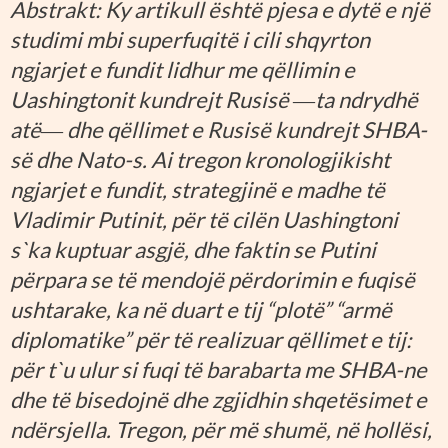
Abstrakt: Ky artikull është pjesa e dytë e një
studimi mbi superfuqitë i cili shqyrton
ngjarjet e fundit lidhur me qëllimin e
Uashingtonit kundrejt Rusisë ―ta ndrydhë
atë― dhe qëllimet e Rusisë kundrejt SHBA-
së dhe Nato-s. Ai tregon kronologjikisht
ngjarjet e fundit, strategjinë e madhe të
Vladimir Putinit, për të cilën Uashingtoni
s`ka kuptuar asgjë, dhe faktin se Putini
përpara se të mendojë përdorimin e fuqisë
ushtarake, ka në duart e tij “plotë” “armë
diplomatike” për të realizuar qëllimet e tij:
për t`u ulur si fuqi të barabarta me SHBA-ne
dhe të bisedojnë dhe zgjidhin shqetësimet e
ndërsjella. Tregon, për më shumë, në hollësi,