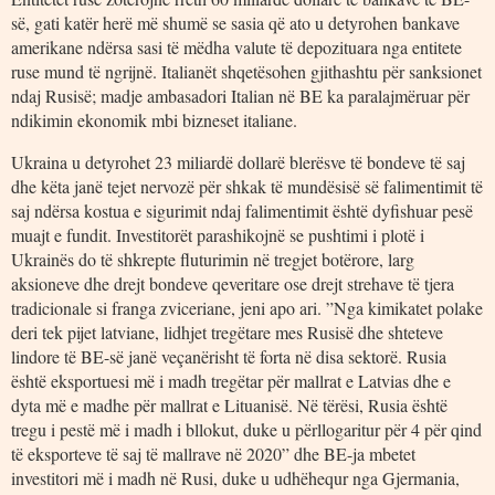
së, gati katër herë më shumë se sasia që ato u detyrohen bankave
amerikane ndërsa sasi të mëdha valute të depozituara nga entitete
ruse mund të ngrijnë. Italianët shqetësohen gjithashtu për sanksionet
ndaj Rusisë; madje ambasadori Italian në BE ka paralajmëruar për
ndikimin ekonomik mbi bizneset italiane.
Ukraina u detyrohet 23 miliardë dollarë blerësve të bondeve të saj
dhe këta janë tejet nervozë për shkak të mundësisë së falimentimit të
saj ndërsa kostua e sigurimit ndaj falimentimit është dyfishuar pesë
muajt e fundit. Investitorët parashikojnë se pushtimi i plotë i
Ukrainës do të shkrepte fluturimin në tregjet botërore, larg
aksioneve dhe drejt bondeve qeveritare ose drejt strehave të tjera
tradicionale si franga zviceriane, jeni apo ari. ”Nga kimikatet polake
deri tek pijet latviane, lidhjet tregëtare mes Rusisë dhe shteteve
lindore të BE-së janë veçanërisht të forta në disa sektorë. Rusia
është eksportuesi më i madh tregëtar për mallrat e Latvias dhe e
dyta më e madhe për mallrat e Lituanisë. Në tërësi, Rusia është
tregu i pestë më i madh i bllokut, duke u përllogaritur për 4 për qind
të eksporteve të saj të mallrave në 2020” dhe BE-ja mbetet
investitori më i madh në Rusi, duke u udhëhequr nga Gjermania,