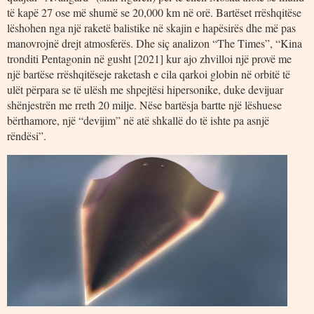
të kapë 27 ose më shumë se 20,000 km në orë. Bartëset rrëshqitëse
lëshohen nga një raketë balistike në skajin e hapësirës dhe më pas
manovrojnë drejt atmosferës. Dhe siç analizon “The Times”, “Kina
tronditi Pentagonin në gusht [2021] kur ajo zhvilloi një provë me
një bartëse rrëshqitëseje raketash e cila qarkoi globin në orbitë të
ulët përpara se të ulësh me shpejtësi hipersonike, duke devijuar
shënjestrën me rreth 20 milje. Nëse bartësja bartte një lëshuese
bërthamore, një “devijim” në atë shkallë do të ishte pa asnjë
rëndësi”.