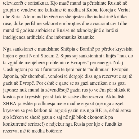
televizorët e sofistikuar. Kjo masë mund ta përfshinte Rusinë në
grupin e vendeve me kufizime të mëdha si Kuba, Koreja e Veriut
dhe Siria. Ato mund të vënë në shënjestër dhe industrinë kritike
ruse, duke përfshirë sektorët e mbrojtjes dhe aviacionit civil dhe
mund të godiste ambiciet e Rusisë në teknologjinë e lartë si
inteligjenca artificiale dhe informatika kuantike.
Nga sanksionet e mundshme Shtëpia e Bardhë po përdor kryesisht
linjën e gazit Nord Stream 2. Sipas saj sanksionimi i linjës “nuk do
ta zgjidhte menjëherë problemin e Evropës” për energji. Ndaj
Uashingtoni po nxit furnitorë të tjerë për të “ndihmuar” Evropën.
Japonia, për shembull, vendosi të dërgojë disa nga rezervat e saj të
gazit në Evropë. Por është e qartë se as gazi amerikan e as gazi
japonez nuk mund ta zëvendësojë gazin rus jo vetëm për shkak të
kostos por kryesisht për shkak të sasive dhe rezerva. Aktualisht
SHBA-ja është prodhuesja më e madhe e gazit (një nga arsyet
kryesore se pse kërkon të largojë gazin rus nga BE-ja, është sepse
ajo kërkon të shesë gazin e saj në një bllok ekonomik pa
konkurrentë seriozë!) e ndjekur nga Rusia por kjo e fundit ka
rezervat më të mëdha botërore!