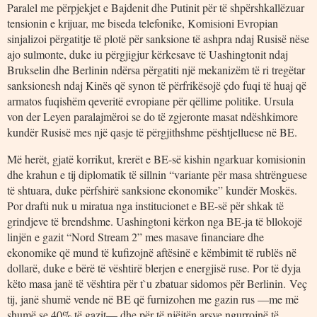
Paralel me përpjekjet e Bajdenit dhe Putinit për të shpërshkallëzuar
tensionin e krijuar, me biseda telefonike, Komisioni Evropian
sinjalizoi përgatitje të plotë për sanksione të ashpra ndaj Rusisë nëse
ajo sulmonte, duke iu përgjigjur kërkesave të Uashingtonit ndaj
Brukselin dhe Berlinin ndërsa përgatiti një mekanizëm të ri tregëtar
sanksionesh ndaj Kinës që synon të përfrikësojë çdo fuqi të huaj që
armatos fuqishëm qeveritë evropiane për qëllime politike. Ursula
von der Leyen paralajmëroi se do të zgjeronte masat ndëshkimore
kundër Rusisë mes një qasje të përgjithshme pështjelluese në BE.
Më herët, gjatë korrikut, krerët e BE-së kishin ngarkuar komisionin
dhe krahun e tij diplomatik të sillnin “variante për masa shtrënguese
të shtuara, duke përfshirë sanksione ekonomike” kundër Moskës.
Por drafti nuk u miratua nga institucionet e BE-së për shkak të
grindjeve të brendshme. Uashingtoni kërkon nga BE-ja të bllokojë
linjën e gazit “Nord Stream 2” mes masave financiare dhe
ekonomike që mund të kufizojnë aftësinë e këmbimit të rublës në
dollarë, duke e bërë të vështirë blerjen e energjisë ruse. Por të dyja
këto masa janë të vështira për t`u zbatuar sidomos për Berlinin. Veç
tij, janë shumë vende në BE që furnizohen me gazin rus —me më
shumë se 40% të gazit— dhe për të njëjtën arsye ngurrojnë të