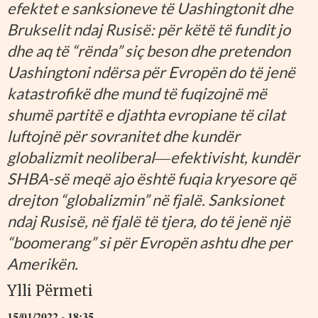
efektet e sanksioneve të Uashingtonit dhe
Brukselit ndaj Rusisë: për këtë të fundit jo
dhe aq të “rënda” siç beson dhe pretendon
Uashingtoni ndërsa për Evropën do të jenë
katastrofikë dhe mund të fuqizojnë më
shumë partitë e djathta evropiane të cilat
luftojnë për sovranitet dhe kundër
globalizmit neoliberal―efektivisht, kundër
SHBA-së meqë ajo është fuqia kryesore që
drejton “globalizmin” në fjalë. Sanksionet
ndaj Rusisë, në fjalë të tjera, do të jenë një
“boomerang” si për Evropën ashtu dhe per
Amerikën.
Ylli Përmeti
15/01/2022 - 18:35