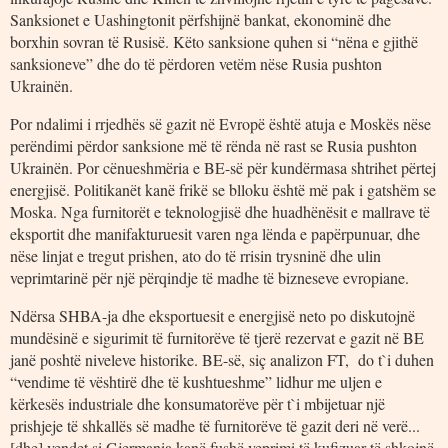
Sanksionet e Uashingtonit përfshijnë bankat, ekonominë dhe
borxhin sovran të Rusisë. Këto sanksione quhen si “nëna e gjithë
sanksioneve” dhe do të përdoren vetëm nëse Rusia pushton
Ukrainën.
Por ndalimi i rrjedhës së gazit në Evropë është atuja e Moskës nëse
perëndimi përdor sanksione më të rënda në rast se Rusia pushton
Ukrainën. Por cënueshmëria e BE-së për kundërmasa shtrihet përtej
energjisë. Politikanët kanë frikë se blloku është më pak i gatshëm se
Moska. Nga furnitorët e teknologjisë dhe huadhënësit e mallrave të
eksportit dhe manifakturuesit varen nga lënda e papërpunuar, dhe
nëse linjat e tregut prishen, ato do të rrisin trysninë dhe ulin
veprimtarinë për një përqindje të madhe të bizneseve evropiane.
Ndërsa SHBA-ja dhe eksportuesit e energjisë neto po diskutojnë
mundësinë e sigurimit të furnitorëve të tjerë rezervat e gazit në BE
janë poshtë niveleve historike. BE-së, siç analizon FT, do t`i duhen
“vendime të vështirë dhe të kushtueshme” lidhur me uljen e
kërkesës industriale dhe konsumatorëve për t`i mbijetuar një
prishjeje të shkallës së madhe të furnitorëve të gazit deri në verë...
[dhe] vendet si Gjermania kanë fushë veprimi të kufizuar të shkojnë