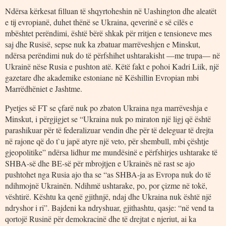
Ndërsa kërkesat filluan të shqyrtoheshin në Uashington dhe aleatët
e tij evropianë, duhet thënë se Ukraina, qeverinë e së cilës e
mbështet perëndimi, është bërë shkak për rritjen e tensioneve mes
saj dhe Rusisë, sepse nuk ka zbatuar marrëveshjen e Minskut,
ndërsa perëndimi nuk do të përfshihet ushtarakisht —me trupa— në
Ukrainë nëse Rusia e pushton atë. Këtë fakt e pohoi Kadri Liik, një
gazetare dhe akademike estoniane në Këshillin Evropian mbi
Marrëdhëniet e Jashtme.
Pyetjes së FT se çfarë nuk po zbaton Ukraina nga marrëveshja e
Minskut, i përgjigjet se “Ukraina nuk po miraton një ligj që është
parashikuar për të federalizuar vendin dhe për të deleguar të drejta
në rajone që do t`u japë atyre një veto, për shembull, mbi çështje
gjeopolitike” ndërsa lidhur me mundësinë e përfshirjes ushtarake të
SHBA-së dhe BE-së për mbrojtjen e Ukrainës në rast se ajo
pushtohet nga Rusia ajo tha se “as SHBA-ja as Evropa nuk do të
ndihmojnë Ukrainën. Ndihmë ushtarake, po, por çizme në tokë,
vështirë. Kështu ka qenë gjithnjë, ndaj dhe Ukraina nuk është një
ndryshor i ri”. Bajdeni ka ndryshuar, gjithashtu, qasje: “në vend ta
qortojë Rusinë për demokracinë dhe të drejtat e njeriut, ai ka