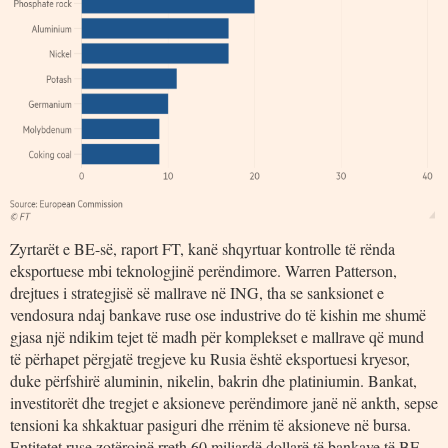
Zyrtarët e BE-së, raport FT, kanë shqyrtuar kontrolle të rënda
eksportuese mbi teknologjinë perëndimore. Warren Patterson,
drejtues i strategjisë së mallrave në ING, tha se sanksionet e
vendosura ndaj bankave ruse ose industrive do të kishin me shumë
gjasa një ndikim tejet të madh për komplekset e mallrave që mund
të përhapet përgjatë tregjeve ku Rusia është eksportuesi kryesor,
duke përfshirë aluminin, nikelin, bakrin dhe platiniumin. Bankat,
investitorët dhe tregjet e aksioneve perëndimore janë në ankth, sepse
tensioni ka shkaktuar pasiguri dhe rrënim të aksioneve në bursa.
Entitetet ruse zotërojnë rreth 60 miliardë dollarë të bankave të BE-