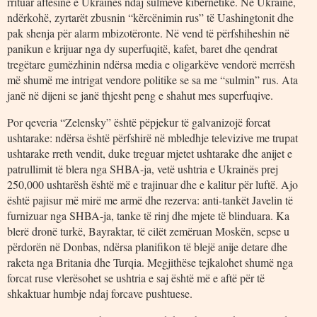
rrituar aftësinë e Ukrainës ndaj sulmeve kibernetike. Në Ukrainë,
ndërkohë, zyrtarët zbusnin “kërcënimin rus” të Uashingtonit dhe
pak shenja për alarm mbizotëronte. Në vend të përfshiheshin në
panikun e krijuar nga dy superfuqitë, kafet, baret dhe qendrat
tregëtare gumëzhinin ndërsa media e oligarkëve vendorë merrësh
më shumë me intrigat vendore politike se sa me “sulmin” rus. Ata
janë në dijeni se janë thjesht peng e shahut mes superfuqive.
Por qeveria “Zelensky” është pëpjekur të galvanizojë forcat
ushtarake: ndërsa është përfshirë në mbledhje televizive me trupat
ushtarake rreth vendit, duke treguar mjetet ushtarake dhe anijet e
patrullimit të blera nga SHBA-ja, vetë ushtria e Ukrainës prej
250,000 ushtarësh është më e trajinuar dhe e kalitur për luftë. Ajo
është pajisur më mirë me armë dhe rezerva: anti-tankët Javelin të
furnizuar nga SHBA-ja, tanke të rinj dhe mjete të blinduara. Ka
blerë dronë turkë, Bayraktar, të cilët zemëruan Moskën, sepse u
përdorën në Donbas, ndërsa planifikon të blejë anije detare dhe
raketa nga Britania dhe Turqia. Megjithëse tejkalohet shumë nga
forcat ruse vlerësohet se ushtria e saj është më e aftë për të
shkaktuar humbje ndaj forcave pushtuese.