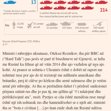
Ministri i mbrojtjes ukrainase, Olekssi Reznikov, tha për BBC-në
(“Hard Talk”) pas javës së parë të bisedimeve në Gjenevë, se lufta
me Rusinë ka filluar që në vitin 2014 dhe ajo vazhdon që nga ajo
kohë. Ai pranoi se ushtria e Ukrainës është e dobët në raport me
ushtrinë ruse por ajo do të rezistojë me ndihmën amerikane dhe
britanike, prej të cilëve po kërkon dhe armë sulmuese dhe jo vetëm
armë për mbrojtje. Ai tha se perëndimi duhet t`i përdorë sanksionet
përpara sulmit rus dhe jo pas tij, me qëllim që “t`i ndalojmë dhe
përfrikësojmë ata”, rusët. Pyetjes se cila është mendësia ruse meqë
është një ish-ushtarak rus dhe hamendësohet se e njeh atë, ministri
tha se “bota e civiluar […] po luan ende shah me Rusinë ndërsa