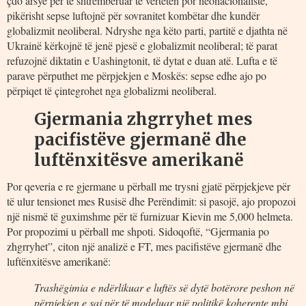
çdo arsye për të shtrembëruar të vërtetën por neonacionaliste,
pikërisht sepse luftojnë për sovranitet kombëtar dhe kundër
globalizmit neoliberal. Ndryshe nga këto parti, partitë e djathta në
Ukrainë kërkojnë të jenë pjesë e globalizmit neoliberal; të parat
refuzojnë diktatin e Uashingtonit, të dytat e duan atë. Lufta e të
parave përputhet me përpjekjen e Moskës: sepse edhe ajo po
përpiqet të çintegrohet nga globalizmi neoliberal.
Gjermania zhgrryhet mes
pacifistëve gjermanë dhe
luftënxitësve amerikanë
Por qeveria e re gjermane u përball me trysni gjatë përpjekjeve për
të ulur tensionet mes Rusisë dhe Perëndimit: si pasojë, ajo propozoi
një nismë të guximshme për të furnizuar Kievin me 5,000 helmeta.
Por propozimi u përball me shpoti. Sidoqoftë, “Gjermania po
zhgrryhet”, citon një analizë e FT, mes pacifistëve gjermanë dhe
luftënxitësve amerikanë:
Trashëgimia e ndërlikuar e luftës së dytë botërore peshon në
përpjekjen e saj për të modeluar një politikë koherente mbi