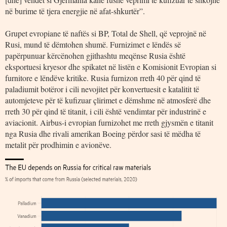
në burime të tjera energjie në afat-shkurtër”.
Grupet evropiane të naftës si BP, Total de Shell, që veprojnë në
Rusi, mund të dëmtohen shumë. Furnizimet e lëndës së
papërpunuar kërcënohen gjithashtu meqënse Rusia është
eksportuesi kryesor dhe spikatet në listën e Komisionit Evropian si
furnitore e lëndëve kritike. Rusia furnizon rreth 40 për qind të
paladiumit botëror i cili nevojitet për konvertuesit e katalitit të
automjeteve për të kufizuar çlirimet e dëmshme në atmosferë dhe
rreth 30 për qind të titanit, i cili është vendimtar për industrinë e
aviacionit. Airbus-i evropian furnizohet me rreth gjysmën e titanit
nga Rusia dhe rivali amerikan Boeing përdor sasi të mëdha të
metalit për prodhimin e avionëve.