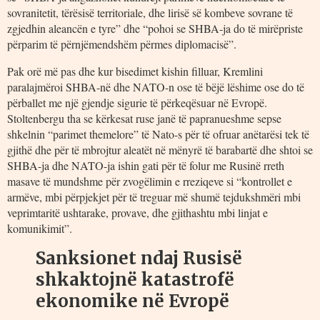
sovranitetit, tërësisë territoriale, dhe lirisë së kombeve sovrane të
zgjedhin aleancën e tyre” dhe “pohoi se SHBA-ja do të mirëpriste
përparim të përnjëmendshëm përmes diplomacisë”.
Pak orë më pas dhe kur bisedimet kishin filluar, Kremlini
paralajmëroi SHBA-në dhe NATO-n ose të bëjë lëshime ose do të
përballet me një gjendje sigurie të përkeqësuar në Evropë.
Stoltenbergu tha se kërkesat ruse janë të papranueshme sepse
shkelnin “parimet themelore” të Nato-s për të ofruar anëtarësi tek të
gjithë dhe për të mbrojtur aleatët në mënyrë të barabartë dhe shtoi se
SHBA-ja dhe NATO-ja ishin gati për të folur me Rusinë rreth
masave të mundshme për zvogëlimin e rreziqeve si “kontrollet e
armëve, mbi përpjekjet për të treguar më shumë tejdukshmëri mbi
veprimtaritë ushtarake, provave, dhe gjithashtu mbi linjat e
komunikimit”.
Sanksionet ndaj Rusisë
shkaktojnë katastrofë
ekonomike në Evropë