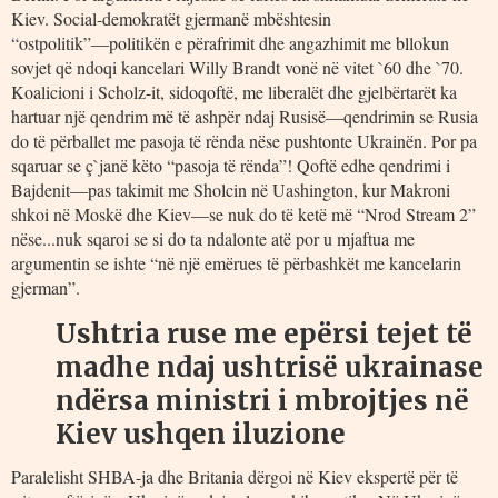
Kiev. Social-demokratët gjermanë mbështesin
“ostpolitik”―politikën e përafrimit dhe angazhimit me bllokun
sovjet që ndoqi kancelari Willy Brandt vonë në vitet `60 dhe `70.
Koalicioni i Scholz-it, sidoqoftë, me liberalët dhe gjelbërtarët ka
hartuar një qendrim më të ashpër ndaj Rusisë―qendrimin se Rusia
do të përballet me pasoja të rënda nëse pushtonte Ukrainën. Por pa
sqaruar se ç`janë këto “pasoja të rënda”! Qoftë edhe qendrimi i
Bajdenit―pas takimit me Sholcin në Uashington, kur Makroni
shkoi në Moskë dhe Kiev―se nuk do të ketë më “Nrod Stream 2”
nëse...nuk sqaroi se si do ta ndalonte atë por u mjaftua me
argumentin se ishte “në një emërues të përbashkët me kancelarin
gjerman”.
Ushtria ruse me epërsi tejet të
madhe ndaj ushtrisë ukrainase
ndërsa ministri i mbrojtjes në
Kiev ushqen iluzione
Paralelisht SHBA-ja dhe Britania dërgoi në Kiev ekspertë për të