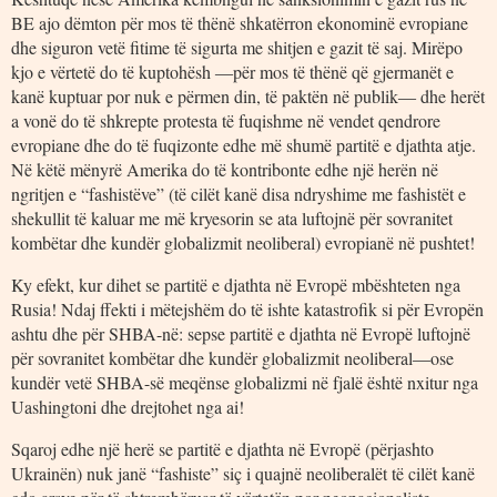
BE ajo dëmton për mos të thënë shkatërron ekonominë evropiane
dhe siguron vetë fitime të sigurta me shitjen e gazit të saj. Mirëpo
kjo e vërtetë do të kuptohësh ―për mos të thënë që gjermanët e
kanë kuptuar por nuk e përmen din, të paktën në publik― dhe herët
a vonë do të shkrepte protesta të fuqishme në vendet qendrore
evropiane dhe do të fuqizonte edhe më shumë partitë e djathta atje.
Në këtë mënyrë Amerika do të kontribonte edhe një herën në
ngritjen e “fashistëve” (të cilët kanë disa ndryshime me fashistët e
shekullit të kaluar me më kryesorin se ata luftojnë për sovranitet
kombëtar dhe kundër globalizmit neoliberal) evropianë në pushtet!
Ky efekt, kur dihet se partitë e djathta në Evropë mbështeten nga
Rusia! Ndaj ffekti i mëtejshëm do të ishte katastrofik si për Evropën
ashtu dhe për SHBA-në: sepse partitë e djathta në Evropë luftojnë
për sovranitet kombëtar dhe kundër globalizmit neoliberal―ose
kundër vetë SHBA-së meqënse globalizmi në fjalë është nxitur nga
Uashingtoni dhe drejtohet nga ai!
Sqaroj edhe një herë se partitë e djathta në Evropë (përjashto
Ukrainën) nuk janë “fashiste” siç i quajnë neoliberalët të cilët kanë