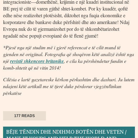
integracioniste—domethënë, krijimin e një kuadri institucional në
BE prej të cilit të varen gjithë shtet-kombet. Por ky kuadër, qoftë
edhe nëse realizohet plotësisht, diktohet nga fuqia ekonomike e
korporatave dhe bankave duke përfshirë dhe ato amerikane! Ndaj
Evropa nuk do të gjermanizohet por do të shkombëtarizohet
ngadalë nëse popujt evropianë do të flenë gjumë!
*Pjesë nga një studim më i gjerë referencat e të cilit mund të
gjenden në origjinal. Fotografia që shoqëron këtë analizë është nga
një
revistë shkencore britanike
, e cila ka përshëndetur fundin e
komb-shtetit që në vitin 2014!
Cilësia e lartë gazetareske kërkon përkushtim dhe dashuri. Ju lutem
ndajeni këtë artikull me të tjerë duke përdorur vjegzën/linkun
përkatëse
177 READS
BËJE TËNDIN DHE NDIHMO BOTËN DHE VETEN /