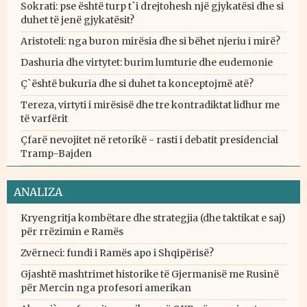
Sokrati: pse është turp t`i drejtohesh një gjykatësi dhe si
duhet të jenë gjykatësit?
Aristoteli: nga buron mirësia dhe si bëhet njeriu i mirë?
Dashuria dhe virtytet: burim lumturie dhe eudemonie
Ç`është bukuria dhe si duhet ta konceptojmë atë?
Tereza, virtyti i mirësisë dhe tre kontradiktat lidhur me
të varfërit
Çfarë nevojitet në retorikë - rasti i debatit presidencial
Tramp-Bajden
ANALIZA
Kryengritja kombëtare dhe strategjia (dhe taktikat e saj)
për rrëzimin e Ramës
Zvërneci: fundi i Ramës apo i Shqipërisë?
Gjashtë mashtrimet historike të Gjermanisë me Rusinë
për Mercin nga profesori amerikan