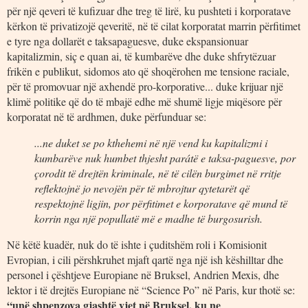
për një qeveri të kufizuar dhe treg të lirë, ku pushteti i korporatave
kërkon të privatizojë qeveritë, në të cilat korporatat marrin përfitimet
e tyre nga dollarët e taksapaguesve, duke ekspansionuar
kapitalizmin, siç e quan ai, të kumbarëve dhe duke shfrytëzuar
frikën e publikut, sidomos ato që shoqërohen me tensione raciale,
për të promovuar një axhendë pro-korporative... duke krijuar një
klimë politike që do të mbajë edhe më shumë ligje miqësore për
korporatat në të ardhmen, duke përfunduar se:
...ne duket se po kthehemi në një vend ku kapitalizmi i
kumbarëve nuk humbet thjesht parátë e taksa-paguesve, por
çorodit të drejtën kriminale, në të cilën burgimet në rritje
reflektojnë jo nevojën për të mbrojtur qytetarët që
respektojnë ligjin, por përfitimet e korporatave që mund të
korrin nga një popullatë më e madhe të burgosurish.
Në këtë kuadër, nuk do të ishte i çuditshëm roli i Komisionit
Evropian, i cili përshkruhet mjaft qartë nga një ish këshilltar dhe
personel i çështjeve Europiane në Bruksel, Andrien Mexis, dhe
lektor i të drejtës Europiane në “Science Po” në Paris, kur thotë se:
“unë shpenzova gjashtë vjet në Bruksel, ku ne