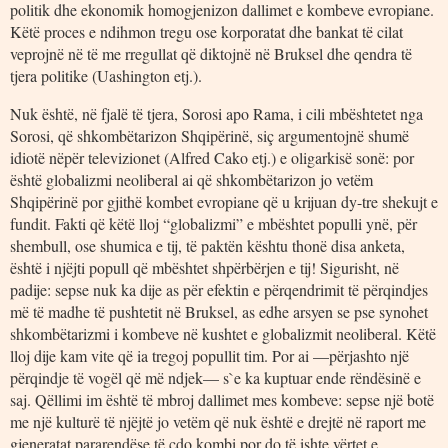
politik dhe ekonomik homogjenizon dallimet e kombeve evropiane.
Këtë proces e ndihmon tregu ose korporatat dhe bankat të cilat
veprojnë në të me rregullat që diktojnë në Bruksel dhe qendra të
tjera politike (Uashington etj.).
Nuk është, në fjalë të tjera, Sorosi apo Rama, i cili mbështetet nga
Sorosi, që shkombëtarizon Shqipërinë, siç argumentojnë shumë
idiotë nëpër televizionet (Alfred Cako etj.) e oligarkisë sonë: por
është globalizmi neoliberal ai që shkombëtarizon jo vetëm
Shqipërinë por gjithë kombet evropiane që u krijuan dy-tre shekujt e
fundit. Fakti që këtë lloj “globalizmi” e mbështet populli ynë, për
shembull, ose shumica e tij, të paktën kështu thonë disa anketa,
është i njëjti popull që mbështet shpërbërjen e tij! Sigurisht, në
padije: sepse nuk ka dije as për efektin e përqendrimit të përqindjes
më të madhe të pushtetit në Bruksel, as edhe arsyen se pse synohet
shkombëtarizmi i kombeve në kushtet e globalizmit neoliberal. Këtë
lloj dije kam vite që ia tregoj popullit tim. Por ai —përjashto një
përqindje të vogël që më ndjek— s`e ka kuptuar ende rëndësinë e
saj. Qëllimi im është të mbroj dallimet mes kombeve: sepse një botë
me një kulturë të njëjtë jo vetëm që nuk është e drejtë në raport me
gjeneratat pararendëse të çdo kombi por do të ishte vërtet e