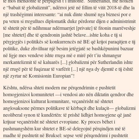
të mos mendonte të përpiqësh t’i imitonte. Sutherlandi, me nofkën
e “babait të globalizmit”, ndërroi jetë në fillim të vitit 2018-të dhe la
një trashëgimni interesante: “ai nuk dinte shumë nga biznesi por e
pa veten si rregullues diplomatik duke përdorur dijen e administrimit
të shtetit për të ndihmuar ndërmarrjet [private] të fitonin marrëveshje
[me shtetet] dhe të qendronin jashtë belave...ishte koha e tij si
përgjegjës i politikës së konkurrencës në BE që krijoi paraqitjen e tij
politike, duke zhvilluar një besim jetëgjatë se bashkëpunimi bazuar
në ligje mes vendeve ishte rruga më e mirë për t’iu shmangur
merkantelizmit të së kaluarës [...] globalizmi për Sutherlandin ishte
një rrugë për të fuqizuar të varfërit [...] një nga dy djemtë e tij është
një zyrtar në Komisionin Europian”!
Kështu, ndërsa shteti modern me përqendrimin e pushtetit
homogjenizoi komunitetet —i vendosi ato nën diktatin qendror dhe
homogjenizoi kulturat komunitare, veçanërisht në shtetet
anglosaksone përmes politikave të kërbaçit dhe kulaçit— globalizmi
neoliberal synon të kundërtën: të prishë lidhjet homogjene që janë
krijuar veçanërisht në shtetet evropiane. Ky proces bëhet i
pashmangshëm kur shtetet e BE-së delegojnë përqindjen më të
madhe të pushtetit në Bruksel: sepse vetë përqendrimi i pushtetit