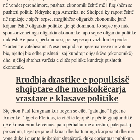
në vendet perëndimore, pushteti ekonomik është më i fuqishëm se
pushteti politik. Ndryshe nga Amerika, në Shqipëri ky raport është
në mpiksje e sipër: sepse, megjithëse oligarkët ekonomikë janë
krijuar, është oligarkia politike ajo që dominon. Jo sepse ajo nuk
sponsorizohet nga oligarkia ekonomike, apo sepse oligarkia politike
nuk është e pasur, përkundrazi, por sepse ajo vazhdon të përdor
“kartën” e votëbesimit. Nëse përqindja e pjesëmarrësve në votime
bie, njëlloj bie edhe pushteti i saj kundrejt oligarkëve (ekonomikë)
dhe, njëlloj shtohet varësia e elitës politike kundrejt pushtetit
ekonomik.
Rrudhja drastike e popullsisë
shqiptare dhe moskokëçarja
vrastare e klasave politike
Siç citon Paul Krugman kur tregon se cilët “gatuajnë” ligjet në
Amerikë: ‘ligjet e Floridas, të cilët të lejojnë ty për të gjuajtur dikë
që e konsideron kërcënues pa u përballur me arrestim, pale pastaj
procedim, ligjet që janë shkruar dhe hartuar nga korporatat dhe më
vonë duke i çuar te ligjbërësit shtetërorë, duke çorientuar publikun,