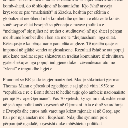
komb-shteti, do të shkojmë në komunizëm! Kjo është arsyeja
kryesore se pse “marksistët” si Zizeku, heshtin për efektin e
globalizmit neoliberal mbi kombet dhe qëllimin e elitave të kohës
sonë: sepse elitat besojnë se përzierja e racave (politika e
“meltingpot” siç njihet në rrethet e studiuesve) në një shtet i përçan
më shumë kombet dhe i bën ata më të “drejtueshëm” nga elitat.
Këtë qasje e ka përqafuar e para elita angleze. Të njëjtën qasje e
imponoi në gjithë vendet anglosaksone. Rezultati është se ata popuj
nuk kanë tradita: sepse shkatërruan traditat komunitare të zhvilluara
gjatë shekujve nga popujt indigjenë duke i zëvendësuar ato me
“vlerat” e tregut dhe ligjet e...
Pranohet se BE-ja do të gjermanizohet. Madje shkrimtari gjerman
Thomas Mann e përcaktoi zgjedhjen e saj që në vitin 1953: se
“republika e re e Bonit duhet të hedhë tutje çdo ambicie nacionaliste
për një Evropë Gjermane”. Pas 70 vjetësh, ky synim nuk është vënë
në jetë nga politikanët kryesorë në Gjermani. Ata e dinë se ardhmja
e Evropës dhe euros nuk varet nga krizat rajonale si në Greqi apo
Itali por nga anëtari më i fuqishëm. Ndaj dhe synimin po e
përparojnë ngadalë, kryesisht duke mbështetur politikat