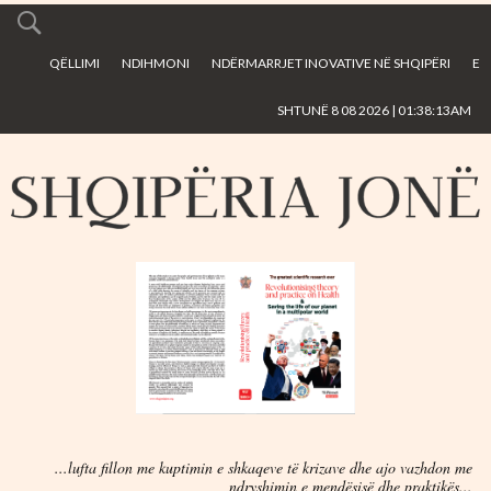
Skip to
main
QËLLIMI
NDIHMONI
NDËRMARRJET INOVATIVE NË SHQIPËRI
E
content
SHTUNË 8 08 2026 | 01:38:13AM
...lufta fillon me kuptimin e shkaqeve të krizave dhe ajo vazhdon me
ndryshimin e mendësisë dhe praktikës...