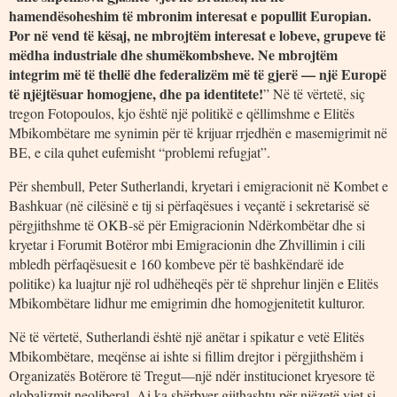
hamendësoheshim të mbronim interesat e popullit Europian.
Por në vend të kësaj, ne mbrojtëm interesat e lobeve, grupeve të
mëdha industriale dhe shumëkombsheve. Ne mbrojtëm
integrim më të thellë dhe federalizëm më të gjerë — një Europë
të njëjtësuar homogjene, dhe pa identitete!
” Në të vërtetë, siç
tregon Fotopoulos, kjo është një politikë e qëllimshme e Elitës
Mbikombëtare me synimin për të krijuar rrjedhën e masemigrimit në
BE, e cila quhet eufemisht “problemi refugjat”.
Për shembull, Peter Sutherlandi, kryetari i emigracionit në Kombet e
Bashkuar (në cilësinë e tij si përfaqësues i veçantë i sekretarisë së
përgjithshme të OKB-së për Emigracionin Ndërkombëtar dhe si
kryetar i Forumit Botëror mbi Emigracionin dhe Zhvillimin i cili
mbledh përfaqësuesit e 160 kombeve për të bashkëndarë ide
politike) ka luajtur një rol udhëheqës për të shprehur linjën e Elitës
Mbikombëtare lidhur me emigrimin dhe homogjenitetit kulturor.
Në të vërtetë, Sutherlandi është një anëtar i spikatur e vetë Elitës
Mbikombëtare, meqënse ai ishte si fillim drejtor i përgjithshëm i
Organizatës Botërore të Tregut—një ndër institucionet kryesore të
globalizmit neoliberal. Ai ka shërbyer gjithashtu për njëzetë vjet si