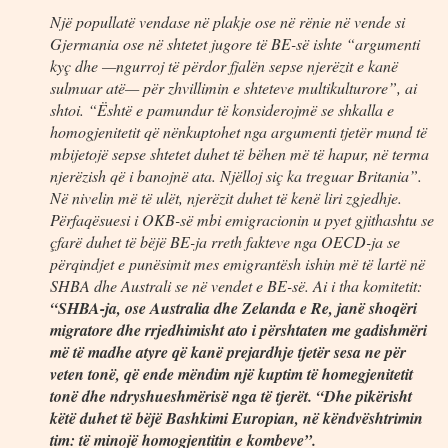
Një popullatë vendase në plakje ose në rënie në vende si
Gjermania ose në shtetet jugore të BE-së ishte “argumenti
kyç dhe —ngurroj të përdor fjalën sepse njerëzit e kanë
sulmuar atë— për zhvillimin e shteteve multikulturore”, ai
shtoi. “Është e pamundur të konsiderojmë se shkalla e
homogjenitetit që nënkuptohet nga argumenti tjetër mund të
mbijetojë sepse shtetet duhet të bëhen më të hapur, në terma
njerëzish që i banojnë ata. Njëlloj siç ka treguar Britania”.
Në nivelin më të ulët, njerëzit duhet të kenë liri zgjedhje.
Përfaqësuesi i OKB-së mbi emigracionin u pyet gjithashtu se
çfarë duhet të bëjë BE-ja rreth fakteve nga OECD-ja se
përqindjet e punësimit mes emigrantësh ishin më të lartë në
SHBA dhe Australi se në vendet e BE-së. Ai i tha komitetit:
“SHBA-ja, ose Australia dhe Zelanda e Re, janë shoqëri
migratore dhe rrjedhimisht ato i përshtaten me gadishmëri
më të madhe atyre që kanë prejardhje tjetër sesa ne për
veten tonë, që ende mëndim një kuptim të homegjenitetit
tonë dhe ndryshueshmërisë nga të tjerët. “Dhe pikërisht
këtë duhet të bëjë Bashkimi Europian, në këndvështrimin
tim: të minojë homogjentitin e kombeve”.