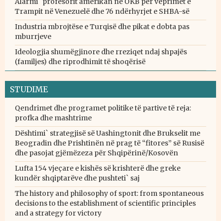
Alarmi` profesorit amerikan në OKB për veprimet e
Trampit në Venezuelë dhe 76 ndërhyrjet e SHBA-së
Industria mbrojtëse e Turqisë dhe pikat e dobta pas
mburrjeve
Ideologjia shumëgjinore dhe rreziqet ndaj shpajës
(familjes) dhe riprodhimit të shoqërisë
STUDIME
Qendrimet dhe programet politike të partive të reja:
profka dhe mashtrime
Dështimi` strategjisë së Uashingtonit dhe Brukselit me
Beogradin dhe Prishtinën në prag të “fitores” së Rusisë
dhe pasojat gjëmëzeza për Shqipërinë/Kosovën
Lufta 154 vjeçare e kishës së krishterë dhe greke
kundër shqiptarëve dhe pushteti` saj
The history and philosophy of sport: from spontaneous
decisions to the establishment of scientific principles
and a strategy for victory