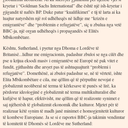
kryetar i “Goldman Sachs International” dhe është një ish-kryetar i
gjigandit të naftës BP. Duke patur “kualifikimet” e tij të larta ai ka
luajtur natyrshëm një rol udhëheqës në lidhje me “krizën e
emigrantëve” dhe “problemin e refugjatëve”, siç u zbulua nga vetë
BBC-ja, një organ udhëheqës i propagandës së Elitës
Mbikombëtare.
Kështu, Sutherland, i pyetur nga Dhoma e Lordëve të
Britanisë...lidhur me emigracionin, padashur zbuloi se nga cilët dhe
pse u krijua eksodi masiv i emigrantëve në Europë në pak vitet e
fundit, gjithashtu dhe arsyet pas të ashtuquajturit “problemi i
refugjatëve”. Domethënë, ai zbuloi padashur se, në të vërtetë, ishte
Elita Mbikombëtare e cila, me qëllim që të përputhte nevojat e
globalizmit neoliberal në terma të kërkesave të punës së lirë, ka
përdorur ideologjinë e globalizmit në terma multikulturalist dhe
kufijëve të hapur, efektivisht, me qëllim që të realizonte synimet e
saj njëherësh të globalizmit ekonomik dhe kulturor. Mjetet për të
realizuar këtë synim të madh janë minimet e homogjenitetit kulturor
të kombeve Europiane. Ja se si e raportoi BBC-ja takimin vendimtar
të komitetit të Dhomës së Lordëve me Sutherland: