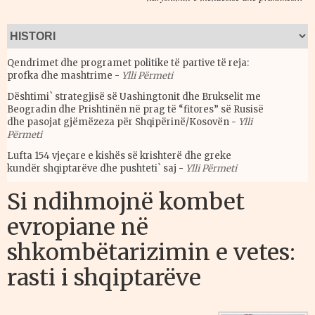
Qendrimet dhe programet politike të partive të reja:
profka dhe mashtrime
-
Ylli Përmeti
Dështimi` strategjisë së Uashingtonit dhe Brukselit me
Beogradin dhe Prishtinën në prag të “fitores” së Rusisë
dhe pasojat gjëmëzeza për Shqipërinë/Kosovën
-
Ylli
Përmeti
Lufta 154 vjeçare e kishës së krishterë dhe greke
kundër shqiptarëve dhe pushteti` saj
-
Ylli Përmeti
Si ndihmojnë kombet
evropiane në
shkombëtarizimin e vetes:
rasti i shqiptarëve