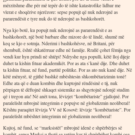
mërzitshme dhe për më tepër do të ishte katastrofike lidhur me
vlerat e shoqërive njerëzore: sepse popujt që nuk nderojnë as
pararendësit e tyre nuk do të nderojnë as bashkohorët.
Nga kjo botë, ku popujt nuk nderojnë as pararendësit e as
bashkohorët, një botë barbare dhe mizore do të lindë, shumë më
keq se kjo e sotmja. Nderimi i bashkohësve, në Britani, për
shembull, është shkatërruar edhe në familje. Rrallë çohet fëmija nga
vendi kur hyn prindi në shtëpi! Ndryshe nga populli, këtë lloj dijeje
duhet ta kishin fituar akademikët. Por as ata s`kanë dije. Dhe duhet
ta kishin fituar, në fund, partitë politike. Por as ato nuk kanë dije. Në
këtë mënyrë, të gjithë bashkë mbështesin shkombëtarizimin tonë!
Edhe ata që e duan kombin dhe kuptojnë rëndësinë e tij, nuk
përpiqen të dëftojnë shkaqet sistemike as shqyrtojnë ndonjë studim
që i tregon ata! Në anët tona, lëvizjet “kombëtariste” gjallojnë. Por
paralelisht mbrojnë integrimin e popujve në globalizmin neoliberal!
Kështu paraqitet lëvizja VV në Kosovë: lëvizje “kombëtariste”. Por
paralelisht mbështet integrimin në globalizmin neoliberal!
Kujtoj, në fund, se “marksistët” mbrojnë idenë e shpërbërjes së
kombit, sepse Marksi u thotë se vetëm kur të shpërbëhet kombi ose