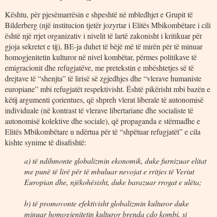
Kështu, për pjesëmarrësin e shpeshtë në mbledhjet e Grupit të
Bilderberg (një institucion tjetër jozyrtar i Elitës Mbikombëtare i cili
është një rrjet organizativ i nivelit të lartë zakonisht i kritikuar për
gjoja sekretet e tij), BE-ja duhet të bëjë më të mirën për të minuar
homogjenitetin kulturor në nivel kombëtar, përmes politikave të
emigracionit dhe refugjatëve, me pretekstin e mbështetjes së të
drejtave të “shenjta” të lirisë së zgjedhjes dhe “vlerave humaniste
europiane” mbi refugjatët respektivisht. Është pikërisht mbi bazën e
këtij argumenti çorientues, që shpreh vlerat liberale të autonomisë
individuale (në kontrast të vlerave libertariane dhe socialiste të
autonomisë kolektive dhe sociale), që propaganda e stërmadhe e
Elitës Mbikombëtare u ndërtua për të “shpëtuar refugjatët” e cila
kishte synime të disafishtë:
a) të ndihmonte globalizmin ekonomik, duke furnizuar elitat
me punë të lirë për të mbuluar nevojat e rritjes të Veriut
Europian dhe, njëkohësisht, duke barazuar rrogat e ulëta;
b) të promovonte efektivisht globalizmin kulturor duke
minuar homogjenitetin kulturor brenda çdo kombi, si