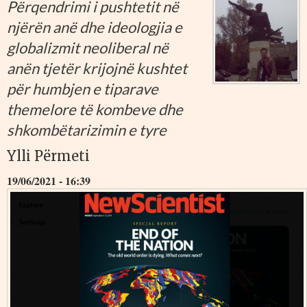
Përqendrimi i pushtetit në
njërën anë dhe ideologjia e
globalizmit neoliberal në
anën tjetër krijojnë kushtet
për humbjen e tiparave
themelore të kombeve dhe
shkombëtarizimin e tyre
Ylli Përmeti
19/06/2021 - 16:39