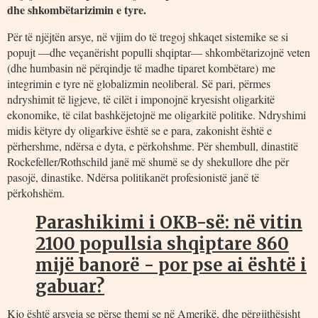
dhe shkombëtarizimin e tyre.
Për të njëjtën arsye, në vijim do të tregoj shkaqet sistemike se si
popujt —dhe veçanërisht populli shqiptar— shkombëtarizojnë veten
(dhe humbasin në përqindje të madhe tiparet kombëtare) me
integrimin e tyre në globalizmin neoliberal. Së pari, përmes
ndryshimit të ligjeve, të cilët i imponojnë kryesisht oligarkitë
ekonomike, të cilat bashkëjetojnë me oligarkitë politike. Ndryshimi
midis këtyre dy oligarkive është se e para, zakonisht është e
përhershme, ndërsa e dyta, e përkohshme. Për shembull, dinastitë
Rockefeller/Rothschild janë më shumë se dy shekullore dhe për
pasojë, dinastike. Ndërsa politikanët profesionistë janë të
përkohshëm.
Parashikimi i OKB-së: në vitin
2100 popullsia shqiptare 860
mijë banorë - por pse ai është i
gabuar?
Kjo është arsyeja se përse themi se në Amerikë, dhe përgjithësisht