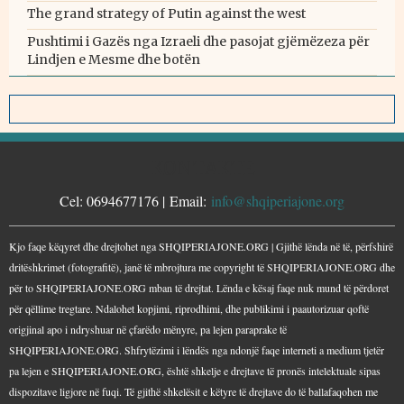
The grand strategy of Putin against the west
Pushtimi i Gazës nga Izraeli dhe pasojat gjëmëzeza për
Lindjen e Mesme dhe botën
KONTAKTE
Cel: 0694677176 | Email:
info@shqiperiajone.org
Kjo faqe këqyret dhe drejtohet nga SHQIPERIAJONE.ORG | Gjithë lënda në të, përfshirë
dritëshkrimet (fotografitë), janë të mbrojtura me copyright të SHQIPERIAJONE.ORG dhe
për to SHQIPERIAJONE.ORG mban të drejtat. Lënda e kësaj faqe nuk mund të përdoret
për qëllime tregtare. Ndalohet kopjimi, riprodhimi, dhe publikimi i paautorizuar qoftë
origjinal apo i ndryshuar në çfarëdo mënyre, pa lejen paraprake të
SHQIPERIAJONE.ORG. Shfrytëzimi i lëndës nga ndonjë faqe interneti a medium tjetër
pa lejen e SHQIPERIAJONE.ORG, është shkelje e drejtave të pronës intelektuale sipas
dispozitave ligjore në fuqi. Të gjithë shkelësit e këtyre të drejtave do të ballafaqohen me