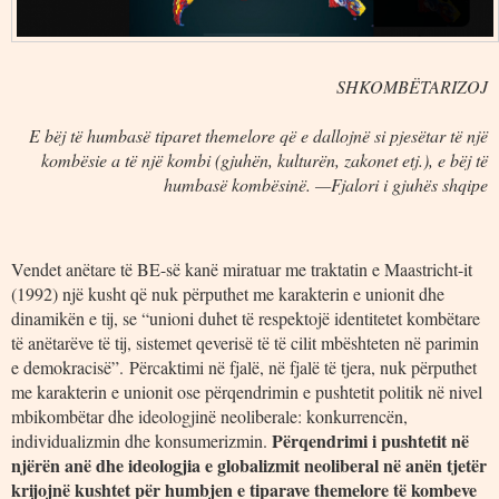
SHKOMBËTARIZOJ
E bëj të humbasë tiparet themelore që e dallojnë si pjesëtar të një
kombësie a të një kombi (gjuhën, kulturën, zakonet etj.), e bëj të
humbasë kombësinë. —Fjalori i gjuhës shqipe
Vendet anëtare të BE-së kanë miratuar me traktatin e Maastricht-it
(1992) një kusht që nuk përputhet me karakterin e unionit dhe
dinamikën e tij, se “unioni duhet të respektojë identitetet kombëtare
të anëtarëve të tij, sistemet qeverisë të të cilit mbështeten në parimin
e demokracisë”. Përcaktimi në fjalë, në fjalë të tjera, nuk përputhet
me karakterin e unionit ose përqendrimin e pushtetit politik në nivel
mbikombëtar dhe ideologjinë neoliberale: konkurrencën,
Përqendrimi i pushtetit në
individualizmin dhe konsumerizmin.
njërën anë dhe ideologjia e globalizmit neoliberal në anën tjetër
krijojnë kushtet për humbjen e tiparave themelore të kombeve