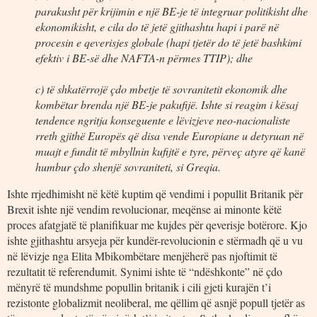
parakusht për krijimin e një BE-je të integruar politikisht dhe
ekonomikisht, e cila do të jetë gjithashtu hapi i parë në
procesin e qeverisjes globale (hapi tjetër do të jetë bashkimi
efektiv i BE-së dhe NAFTA-n përmes TTIP); dhe
c) të shkatërrojë çdo mbetje të sovranitetit ekonomik dhe
kombëtar brenda një BE-je pakufijë. Ishte si reagim i kësaj
tendence ngritja konseguente e lëvizjeve neo-nacionaliste
rreth gjithë Europës që disa vende Europiane u detyruan në
muajt e fundit të mbyllnin kufijtë e tyre, përveç atyre që kanë
humbur çdo shenjë sovraniteti, si Greqia.
Ishte rrjedhimisht në këtë kuptim që vendimi i popullit Britanik për
Brexit ishte një vendim revolucionar, meqënse ai minonte këtë
proces afatgjatë të planifikuar me kujdes për qeverisje botërore. Kjo
ishte gjithashtu arsyeja për kundër-revolucionin e stërmadh që u vu
në lëvizje nga Elita Mbikombëtare menjëherë pas njoftimit të
rezultatit të referendumit. Synimi ishte të “ndëshkonte” në çdo
mënyrë të mundshme popullin britanik i cili gjeti kurajën t’i
rezistonte globalizmit neoliberal, me qëllim që asnjë popull tjetër as