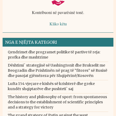
Kontribuoni në pavarësinë tonë.
Kliko këtu
NGA E NJËJTA KATEGORI
Qendrimet dhe programet politike të partive të reja:
profka dhe mashtrime
Dështimi` strategjisë së Uashingtonit dhe Brukselit me
Beogradin dhe Prishtinën në prag të “fitores” së Rusisë
dhe pasojat gjëmëzeza për Shqipërinë/Kosovën
Lufta 154 vjeçare e kishës së krishterë dhe greke
kundër shqiptarëve dhe pushteti` saj
The history and philosophy of sport: from spontaneous
decisions to the establishment of scientific principles
and a strategy for victory
The grand strategy of Putin against the west