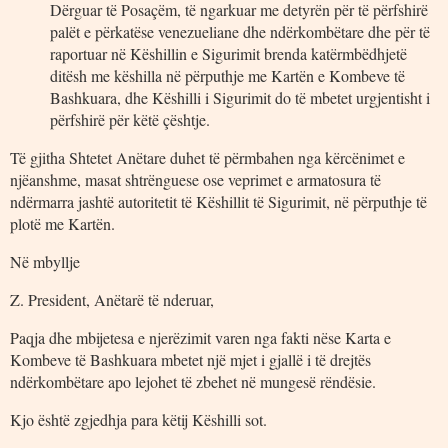
Dërguar të Posaçëm, të ngarkuar me detyrën për të përfshirë
palët e përkatëse venezueliane dhe ndërkombëtare dhe për të
raportuar në Këshillin e Sigurimit brenda katërmbëdhjetë
ditësh me këshilla në përputhje me Kartën e Kombeve të
Bashkuara, dhe Këshilli i Sigurimit do të mbetet urgjentisht i
përfshirë për këtë çështje.
Të gjitha Shtetet Anëtare duhet të përmbahen nga kërcënimet e
njëanshme, masat shtrënguese ose veprimet e armatosura të
ndërmarra jashtë autoritetit të Këshillit të Sigurimit, në përputhje të
plotë me Kartën.
Në mbyllje
Z. President, Anëtarë të nderuar,
Paqja dhe mbijetesa e njerëzimit varen nga fakti nëse Karta e
Kombeve të Bashkuara mbetet një mjet i gjallë i të drejtës
ndërkombëtare apo lejohet të zbehet në mungesë rëndësie.
Kjo është zgjedhja para këtij Këshilli sot.