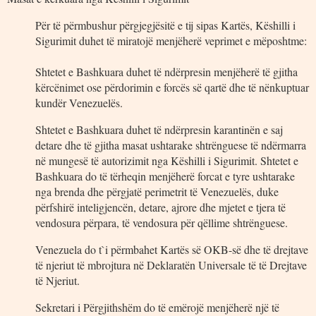
Për të përmbushur përgjegjësitë e tij sipas Kartës, Këshilli i
Sigurimit duhet të miratojë menjëherë veprimet e mëposhtme:
Shtetet e Bashkuara duhet të ndërpresin menjëherë të gjitha
kërcënimet ose përdorimin e forcës së qartë dhe të nënkuptuar
kundër Venezuelës.
Shtetet e Bashkuara duhet të ndërpresin karantinën e saj
detare dhe të gjitha masat ushtarake shtrënguese të ndërmarra
në mungesë të autorizimit nga Këshilli i Sigurimit. Shtetet e
Bashkuara do të tërheqin menjëherë forcat e tyre ushtarake
nga brenda dhe përgjatë perimetrit të Venezuelës, duke
përfshirë inteligjencën, detare, ajrore dhe mjetet e tjera të
vendosura përpara, të vendosura për qëllime shtrënguese.
Venezuela do t`i përmbahet Kartës së OKB-së dhe të drejtave
të njeriut të mbrojtura në Deklaratën Universale të të Drejtave
të Njeriut.
Sekretari i Përgjithshëm do të emërojë menjëherë një të