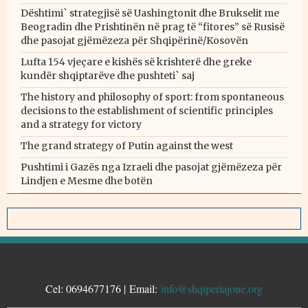
Dështimi` strategjisë së Uashingtonit dhe Brukselit me
Beogradin dhe Prishtinën në prag të “fitores” së Rusisë
dhe pasojat gjëmëzeza për Shqipërinë/Kosovën
Lufta 154 vjeçare e kishës së krishterë dhe greke
kundër shqiptarëve dhe pushteti` saj
The history and philosophy of sport: from spontaneous
decisions to the establishment of scientific principles
and a strategy for victory
The grand strategy of Putin against the west
Pushtimi i Gazës nga Izraeli dhe pasojat gjëmëzeza për
Lindjen e Mesme dhe botën
KONTAKTE
Cel: 0694677176 | Email:
info@shqiperiajone.org