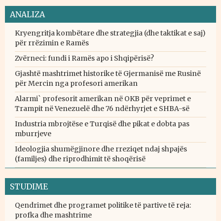
ANALIZA
Kryengritja kombëtare dhe strategjia (dhe taktikat e saj)
për rrëzimin e Ramës
Zvërneci: fundi i Ramës apo i Shqipërisë?
Gjashtë mashtrimet historike të Gjermanisë me Rusinë
për Mercin nga profesori amerikan
Alarmi` profesorit amerikan në OKB për veprimet e
Trampit në Venezuelë dhe 76 ndërhyrjet e SHBA-së
Industria mbrojtëse e Turqisë dhe pikat e dobta pas
mburrjeve
Ideologjia shumëgjinore dhe rreziqet ndaj shpajës
(familjes) dhe riprodhimit të shoqërisë
STUDIME
Qendrimet dhe programet politike të partive të reja:
profka dhe mashtrime