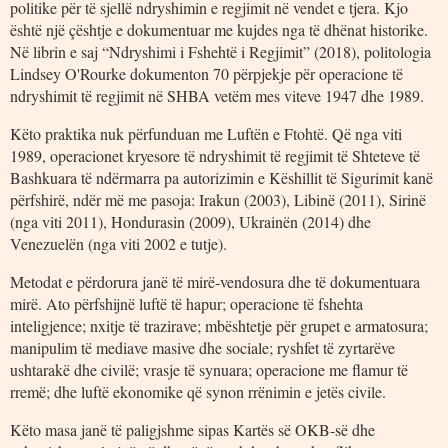
politike për të sjellë ndryshimin e regjimit në vendet e tjera. Kjo
është një çështje e dokumentuar me kujdes nga të dhënat historike.
Në librin e saj “Ndryshimi i Fshehtë i Regjimit” (2018), politologia
Lindsey O'Rourke dokumenton 70 përpjekje për operacione të
ndryshimit të regjimit në SHBA vetëm mes viteve 1947 dhe 1989.
Këto praktika nuk përfunduan me Luftën e Ftohtë. Që nga viti
1989, operacionet kryesore të ndryshimit të regjimit të Shteteve të
Bashkuara të ndërmarra pa autorizimin e Këshillit të Sigurimit kanë
përfshirë, ndër më me pasoja: Irakun (2003), Libinë (2011), Sirinë
(nga viti 2011), Hondurasin (2009), Ukrainën (2014) dhe
Venezuelën (nga viti 2002 e tutje).
Metodat e përdorura janë të mirë-vendosura dhe të dokumentuara
mirë. Ato përfshijnë luftë të hapur; operacione të fshehta
inteligjence; nxitje të trazirave; mbështetje për grupet e armatosura;
manipulim të mediave masive dhe sociale; ryshfet të zyrtarëve
ushtarakë dhe civilë; vrasje të synuara; operacione me flamur të
rremë; dhe luftë ekonomike që synon rrënimin e jetës civile.
Këto masa janë të paligjshme sipas Kartës së OKB-së dhe