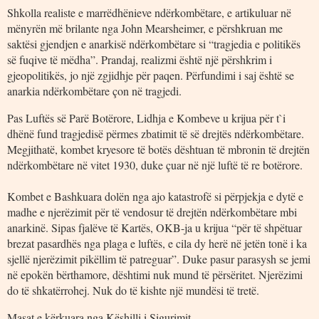
Shkolla realiste e marrëdhënieve ndërkombëtare, e artikuluar në
mënyrën më brilante nga John Mearsheimer, e përshkruan me
saktësi gjendjen e anarkisë ndërkombëtare si “tragjedia e politikës
së fuqive të mëdha”. Prandaj, realizmi është një përshkrim i
gjeopolitikës, jo një zgjidhje për paqen. Përfundimi i saj është se
anarkia ndërkombëtare çon në tragjedi.
Pas Luftës së Parë Botërore, Lidhja e Kombeve u krijua për t`i
dhënë fund tragjedisë përmes zbatimit të së drejtës ndërkombëtare.
Megjithatë, kombet kryesore të botës dështuan të mbronin të drejtën
ndërkombëtare në vitet 1930, duke çuar në një luftë të re botërore.
Kombet e Bashkuara dolën nga ajo katastrofë si përpjekja e dytë e
madhe e njerëzimit për të vendosur të drejtën ndërkombëtare mbi
anarkinë. Sipas fjalëve të Kartës, OKB-ja u krijua “për të shpëtuar
brezat pasardhës nga plaga e luftës, e cila dy herë në jetën tonë i ka
sjellë njerëzimit pikëllim të patreguar”. Duke pasur parasysh se jemi
në epokën bërthamore, dështimi nuk mund të përsëritet. Njerëzimi
do të shkatërrohej. Nuk do të kishte një mundësi të tretë.
Masat e kërkuara nga Këshilli i Sigurimit