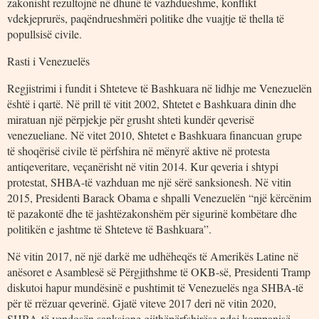
zakonisht rezultojnë në dhunë të vazhdueshme, konflikt
vdekjeprurës, paqëndrueshmëri politike dhe vuajtje të thella të
popullsisë civile.
Rasti i Venezuelës
Regjistrimi i fundit i Shteteve të Bashkuara në lidhje me Venezuelën
është i qartë. Në prill të vitit 2002, Shtetet e Bashkuara dinin dhe
miratuan një përpjekje për grusht shteti kundër qeverisë
venezueliane. Në vitet 2010, Shtetet e Bashkuara financuan grupe
të shoqërisë civile të përfshira në mënyrë aktive në protesta
antiqeveritare, veçanërisht në vitin 2014. Kur qeveria i shtypi
protestat, SHBA-të vazhduan me një sërë sanksionesh. Në vitin
2015, Presidenti Barack Obama e shpalli Venezuelën “një kërcënim
të pazakontë dhe të jashtëzakonshëm për sigurinë kombëtare dhe
politikën e jashtme të Shteteve të Bashkuara”.
Në vitin 2017, në një darkë me udhëheqës të Amerikës Latine në
anësoret e Asamblesë së Përgjithshme të OKB-së, Presidenti Tramp
diskutoi hapur mundësinë e pushtimit të Venezuelës nga SHBA-të
për të rrëzuar qeverinë. Gjatë viteve 2017 deri në vitin 2020,
SHBA-të vendosën sanksione gjithëpërfshirëse ndaj kompanisë