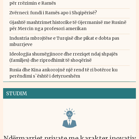
për rrëzimin e Ramës
Zvërneci: fundi i Ramës apo i Shqipërisë?
Gjashtë mashtrimet historike të Gjermanisë me Rusinë
për Mercin nga profesori amerikan
Industria mbrojtëse e Turqisë dhe pikat e dobta pas
mburrjeve
Ideologjia shumëgjinore dhe rreziqet ndaj shpajës
(familjes) dhe riprodhimit të shoqërisë
Rusia dhe Kina ankorojnë një rend të ri botëror ku
perëndimi s`është i detyrueshëm
STUDIM
Ndërmarrjet private me karakter inovativ