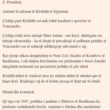
Z. President,
Anëtarë të nderuar të Këshillit të Sigurimit,
Çështja para Këshillit sot nuk është karakteri i qeverisë së
Venezuelës.
Çështja është nëse ndonjë Shtet Anëtar - me forcë, shtrëngim ose
mbytje ekonomike - ka të drejtë të përcaktojë të ardhmen politike të
Venezuelës ose të ushtrojë mbikëqyrje mbi punët e saj.
Kjo pyetje shkon drejtpërdrejt te Neni 2(4) i Kartës së Kombeve të
Bashkuara, i cili ndalon kërcënimin ose përdorimin e forcës kundër
integritetit territorial ose pavarësisë politike të çdo shteti.
Këshilli duhet të vendosë nëse ky ndalim duhet të mbahet apo të
hiqet dorë. Braktisja e tij do të kishte pasoja të llojit më të rëndë.
Sfondi dhe konteksti
Që nga viti 1947, politika e jashtme e Shteteve të Bashkuara ka
përdorur vazhdimisht forcën, veprimet e fshehta dhe mashtrimet