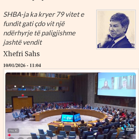
SHBA-ja ka kryer 79 vitet e
fundit gati çdo vit një
ndërhyrje të paligjishme
jashtë vendit
Xhefri Sahs
10/01/2026 - 11:04