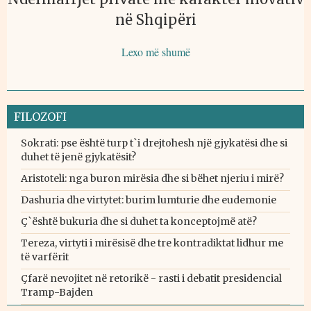
në Shqipëri
Lexo më shumë
FILOZOFI
Sokrati: pse është turp t`i drejtohesh një gjykatësi dhe si
duhet të jenë gjykatësit?
Aristoteli: nga buron mirësia dhe si bëhet njeriu i mirë?
Dashuria dhe virtytet: burim lumturie dhe eudemonie
Ç`është bukuria dhe si duhet ta konceptojmë atë?
Tereza, virtyti i mirësisë dhe tre kontradiktat lidhur me
të varfërit
Çfarë nevojitet në retorikë - rasti i debatit presidencial
Tramp-Bajden