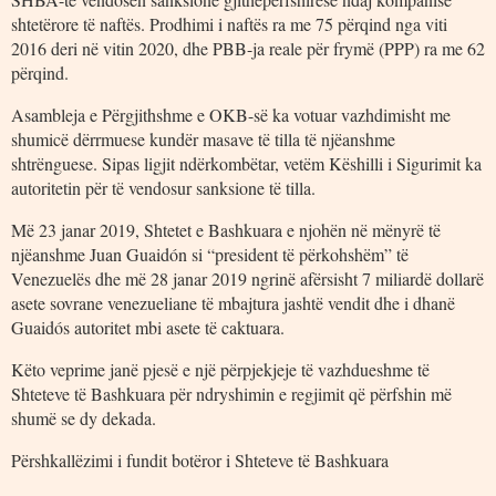
shtetërore të naftës. Prodhimi i naftës ra me 75 përqind nga viti
2016 deri në vitin 2020, dhe PBB-ja reale për frymë (PPP) ra me 62
përqind.
Asambleja e Përgjithshme e OKB-së ka votuar vazhdimisht me
shumicë dërrmuese kundër masave të tilla të njëanshme
shtrënguese. Sipas ligjit ndërkombëtar, vetëm Këshilli i Sigurimit ka
autoritetin për të vendosur sanksione të tilla.
Më 23 janar 2019, Shtetet e Bashkuara e njohën në mënyrë të
njëanshme Juan Guaidón si “president të përkohshëm” të
Venezuelës dhe më 28 janar 2019 ngrinë afërsisht 7 miliardë dollarë
asete sovrane venezueliane të mbajtura jashtë vendit dhe i dhanë
Guaidós autoritet mbi asete të caktuara.
Këto veprime janë pjesë e një përpjekjeje të vazhdueshme të
Shteteve të Bashkuara për ndryshimin e regjimit që përfshin më
shumë se dy dekada.
Përshkallëzimi i fundit botëror i Shteteve të Bashkuara