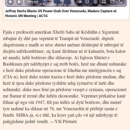
Fjala e profesorit amerikan Xhefri Sahs në Këshillin e Sigurimit
mbajtur dy ditë pas veprimit të Trampit në Venezuelë, shpreh
shqetësimin e madh se nëse shtetet anëtare dështojnë të mbrojnë të
drejtën ndërkombëtare, siç kanë dështuar në të kaluarën, bota kalon
në anarki, luftë botërore dhe shfarosje. Ai fajëson Shtetet e
Bashkuara për ndërhyrjet e saj rreth botës, herë me dhunë ushtarake
e herë duke përdorur operacione të fshehta me inteligjencën e saj
(CIA-n), herë duke nxitur trazira e herë duke përdorur median, dhe
herë të tjera duke përdorur ryshfete ndaj zyrtarëve të lartë dhe
ushtarakë, duke mos lënë pa përdorur vrasjet e synuara, operacionet
me flamur të rremë dhe luftën ekonomike. Veprimet përkatëse kanë
filluar që nga viti 1947, fill pas luftës së dytë botërore, dhe numri`
tyre tashmë ka shkuar në 76, me Venezuelën të përbëjë rastin e
fundit. SHBA-ja, si e tillë, ka kryer gati çdo vit një ndërhyrje të
paligjishme jashtë vendit. —Ylli Përmeti