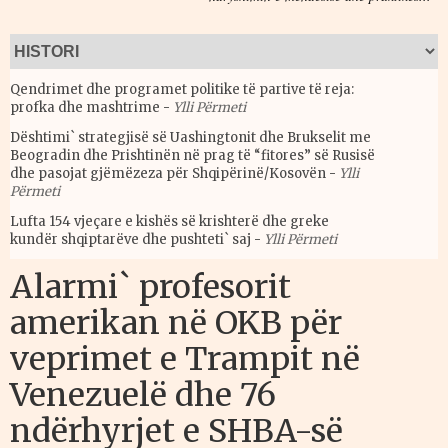
Qendrimet dhe programet politike të partive të reja:
profka dhe mashtrime
-
Ylli Përmeti
Dështimi` strategjisë së Uashingtonit dhe Brukselit me
Beogradin dhe Prishtinën në prag të “fitores” së Rusisë
dhe pasojat gjëmëzeza për Shqipërinë/Kosovën
-
Ylli
Përmeti
Lufta 154 vjeçare e kishës së krishterë dhe greke
kundër shqiptarëve dhe pushteti` saj
-
Ylli Përmeti
Alarmi` profesorit
amerikan në OKB për
veprimet e Trampit në
Venezuelë dhe 76
ndërhyrjet e SHBA-së