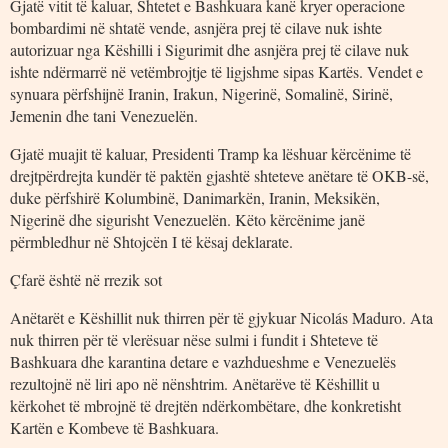
Gjatë vitit të kaluar, Shtetet e Bashkuara kanë kryer operacione
bombardimi në shtatë vende, asnjëra prej të cilave nuk ishte
autorizuar nga Këshilli i Sigurimit dhe asnjëra prej të cilave nuk
ishte ndërmarrë në vetëmbrojtje të ligjshme sipas Kartës. Vendet e
synuara përfshijnë Iranin, Irakun, Nigerinë, Somalinë, Sirinë,
Jemenin dhe tani Venezuelën.
Gjatë muajit të kaluar, Presidenti Tramp ka lëshuar kërcënime të
drejtpërdrejta kundër të paktën gjashtë shteteve anëtare të OKB-së,
duke përfshirë Kolumbinë, Danimarkën, Iranin, Meksikën,
Nigerinë dhe sigurisht Venezuelën. Këto kërcënime janë
përmbledhur në Shtojcën I të kësaj deklarate.
Çfarë është në rrezik sot
Anëtarët e Këshillit nuk thirren për të gjykuar Nicolás Maduro. Ata
nuk thirren për të vlerësuar nëse sulmi i fundit i Shteteve të
Bashkuara dhe karantina detare e vazhdueshme e Venezuelës
rezultojnë në liri apo në nënshtrim. Anëtarëve të Këshillit u
kërkohet të mbrojnë të drejtën ndërkombëtare, dhe konkretisht
Kartën e Kombeve të Bashkuara.