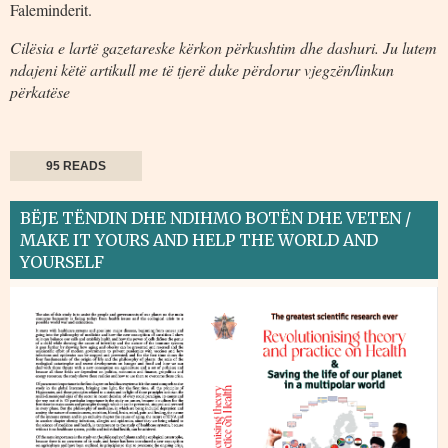
Faleminderit.
Cilësia e lartë gazetareske kërkon përkushtim dhe dashuri. Ju lutem
ndajeni këtë artikull me të tjerë duke përdorur vjegzën/linkun
përkatëse
95 READS
BËJE TËNDIN DHE NDIHMO BOTËN DHE VETEN /
MAKE IT YOURS AND HELP THE WORLD AND
YOURSELF