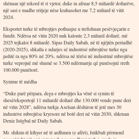
shënuar një rekord të ri vjetor, duke iu afruar 8,5 miliardë dollarëve,
një sasi e madhe rritjeje nëse krahasohet me 7,2 miliard të vitit
2024.
Eksportet turke të mbrojtjes pothuajse u trefishuan pesëvjeçarin e
fundit. Ndërsa në vitin 2020 nuk kalonte 2,3 miliard dollarë, më
2025 tejkaloi 8 miliardë. Sipas Daily Sabah, në të njëjtën periudhë
(2020-2025), shkalla e ndarjes së industrisë mbrojtëse turke nga
jashtë ra nga 80% në 20%, ndërsa në tërësi në industrinë mbrojtëse
turke veprojnë më shumë se 3.500 ndërmarrje që punësojnë rreth
100.000 punëtorë.
Synime të mëdha
“Duke parë përpara, dega e mbrojtjes ka vënë si synim të
shesë/eksportojë 11 miliardë dollarë dhe 130.000 vende pune deri
në vitin 2028”, ndërsa turkja Aselsan dëshiron të jetë mes 30
industrive mbrojtëse kryesore në botë deri në vitin 2030, shkruan
Deniz Istigbal në Daily Sabah.
Με shikim të kthyer në të ardhmen (e afërt), Ιstikbali përmend