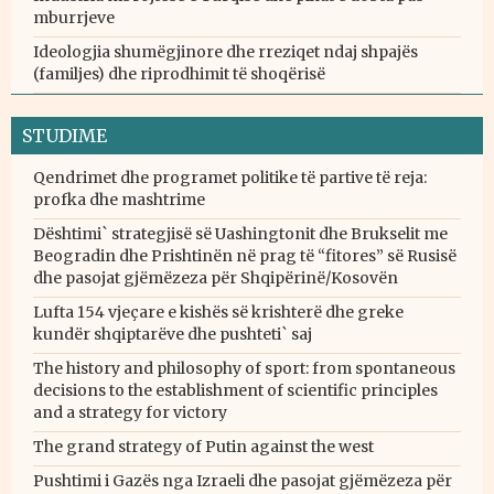
mburrjeve
Ideologjia shumëgjinore dhe rreziqet ndaj shpajës
(familjes) dhe riprodhimit të shoqërisë
STUDIME
Qendrimet dhe programet politike të partive të reja:
profka dhe mashtrime
Dështimi` strategjisë së Uashingtonit dhe Brukselit me
Beogradin dhe Prishtinën në prag të “fitores” së Rusisë
dhe pasojat gjëmëzeza për Shqipërinë/Kosovën
Lufta 154 vjeçare e kishës së krishterë dhe greke
kundër shqiptarëve dhe pushteti` saj
The history and philosophy of sport: from spontaneous
decisions to the establishment of scientific principles
and a strategy for victory
The grand strategy of Putin against the west
Pushtimi i Gazës nga Izraeli dhe pasojat gjëmëzeza për