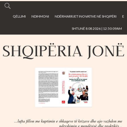
Skip to
main
QËLLIMI
NDIHMONI
NDËRMARRJET INOVATIVE NË SHQIPËRI
E
content
SHTUNË 8 08 2026 | 12:50:09AM
...lufta fillon me kuptimin e shkaqeve të krizave dhe ajo vazhdon me
ndryshimin e mendësisë dhe praktikës...