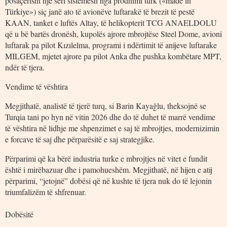
posaçërisht një seri sistemesh nga prodhimi turk («made in
Türkiye») siç janë ato të avionëve luftarakë të brezit të pestë
KAAN, tanket e luftës Altay, të helikopterit TCG ANAELDOLU
që u bë bartës dronësh, kupolës ajrore mbrojtëse Steel Dome, avioni
luftarak pa pilot Kızılelma, programi i ndërtimit të anijeve luftarake
MILGEM, mjetet ajrore pa pilot Anka dhe pushka kombëtare MPT,
ndër të tjera.
Vendime të vështira
Megjithatë, analistë të tjerë turq, si Barin Kayağlu, theksojnë se
Turqia tani po hyn në vitin 2026 dhe do të duhet të marrë vendime
të vështira në lidhje me shpenzimet e saj të mbrojtjes, modernizimin
e forcave të saj dhe përparësitë e saj strategjike.
Përparimi që ka bërë industria turke e mbrojtjes në vitet e fundit
është i mirëbazuar dhe i pamohueshëm. Megjithatë, në hijen e atij
përparimi, “jetojnë” dobësi që në kushte të tjera nuk do të lejonin
triumfalizëm të shfrenuar.
Dobësitë