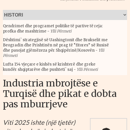
Qendrimet dhe programet politike të partive të reja:
profka dhe mashtrime
-
Ylli Përmeti
Dështimi` strategjisë së Uashingtonit dhe Brukselit me
Beogradin dhe Prishtinën në prag të “fitores” së Rusisë
dhe pasojat gjëmëzeza për Shqipërinë/Kosovën
-
Ylli
Përmeti
Lufta 154 vjeçare e kishës së krishterë dhe greke
kundër shqiptarëve dhe pushteti` saj
-
Ylli Përmeti
Industria mbrojtëse e
Turqisë dhe pikat e dobta
pas mburrjeve
Viti 2025 ishte (një tjetër)