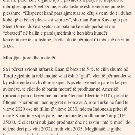
mbrojtjes ajrore Steel Dome, e cila tashmë është vënë në punë të
pjesshme. “Ekspertët kanë paralajmëruar se këtij sistemi do t`i duhet
kohë që të bëhet plotësisht veprues”, shkruan Barin Kayaoglu për
Steel Dome, duke arsyetuar se pala turke ende përballet me
“zbrazëti” në ballin e paralajmërimit të hershëm kundër
kërcënimeve të ardhshme, të cilat do të përpiqet t`i mbushë në vitin
2026.
Mbrojtja ajrore dhe motorët
Sa i përket avionit luftarak Kaan të brezit të 5-të, të cilin shumë në
Turqi zgjedhin ta reklamojnë se ai është “gati”, vlen të përmendet se
ky është ende në zhvillim e sipër. Njëzetë avionët e parë të këtyre
avionëve, të cilët do të bartin motorë të prodhuar në Amerikë
(provat e para u kryen me motorin General Electric F110), pritet të
fillojnë “shërbimin” nën ngjyrat e Forcave Ajrore Turke në fund të
viteve 2020 ose në fillim të viteve 2030, ndërsa Indonezia pritet të
marrë Kaan-in e saj të parë, me motorë të prodhuar në Turqi (TF-
35000, të cilët tani nuk janë prodhuar dhe në rastin “më të mirë” do
të jenë deri pas vitit 2032), rreth vitit 2035. Megjithatë, e gjithë