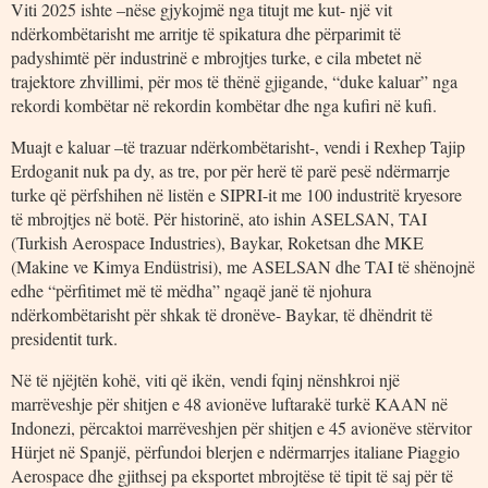
Viti 2025 ishte –nëse gjykojmë nga titujt me kut- një vit
ndërkombëtarisht me arritje të spikatura dhe përparimit të
padyshimtë për industrinë e mbrojtjes turke, e cila mbetet në
trajektore zhvillimi, për mos të thënë gjigande, “duke kaluar” nga
rekordi kombëtar në rekordin kombëtar dhe nga kufiri në kufi.
Muajt e kaluar –të trazuar ndërkombëtarisht-, vendi i Rexhep Tajip
Erdoganit nuk pa dy, as tre, por për herë të parë pesë ndërmarrje
turke që përfshihen në listën e SIPRI-it me 100 industritë kryesore
të mbrojtjes në botë. Për historinë, ato ishin ASELSAN, TAI
(Turkish Aerospace Industries), Baykar, Roketsan dhe MKE
(Makine ve Kimya Endüstrisi), me ASELSAN dhe TAI të shënojnë
edhe “përfitimet më të mëdha” ngaqë janë të njohura
ndërkombëtarisht për shkak të dronëve- Baykar, të dhëndrit të
presidentit turk.
Në të njëjtën kohë, viti që ikën, vendi fqinj nënshkroi një
marrëveshje për shitjen e 48 avionëve luftarakë turkë KAAN në
Indonezi, përcaktoi marrëveshjen për shitjen e 45 avionëve stërvitor
Hürjet në Spanjë, përfundoi blerjen e ndërmarrjes italiane Piaggio
Aerospace dhe gjithsej pa eksportet mbrojtëse të tipit të saj për të