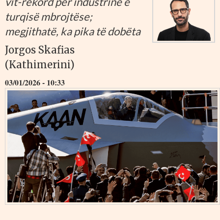
vit-rekord për industrinë e
turqisë mbrojtëse;
megjithatë, ka pika të dobëta
Jorgos Skafias
(Kathimerini)
03/01/2026 - 10:33