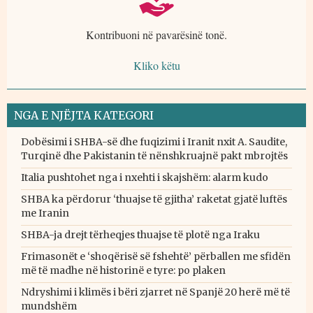
Kontribuoni në pavarësinë tonë.
Kliko këtu
NGA E NJËJTA KATEGORI
Dobësimi i SHBA-së dhe fuqizimi i Iranit nxit A. Saudite,
Turqinë dhe Pakistanin të nënshkruajnë pakt mbrojtës
Italia pushtohet nga i nxehti i skajshëm: alarm kudo
SHBA ka përdorur ‘thuajse të gjitha’ raketat gjatë luftës
me Iranin
SHBA-ja drejt tërheqjes thuajse të plotë nga Iraku
Frimasonët e ‘shoqërisë së fshehtë’ përballen me sfidën
më të madhe në historinë e tyre: po plaken
Ndryshimi i klimës i bëri zjarret në Spanjë 20 herë më të
mundshëm