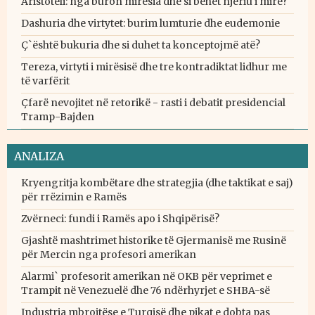
Aristoteli: nga buron mirësia dhe si bëhet njeriu i mirë?
Dashuria dhe virtytet: burim lumturie dhe eudemonie
Ç`është bukuria dhe si duhet ta konceptojmë atë?
Tereza, virtyti i mirësisë dhe tre kontradiktat lidhur me
të varfërit
Çfarë nevojitet në retorikë - rasti i debatit presidencial
Tramp-Bajden
ANALIZA
Kryengritja kombëtare dhe strategjia (dhe taktikat e saj)
për rrëzimin e Ramës
Zvërneci: fundi i Ramës apo i Shqipërisë?
Gjashtë mashtrimet historike të Gjermanisë me Rusinë
për Mercin nga profesori amerikan
Alarmi` profesorit amerikan në OKB për veprimet e
Trampit në Venezuelë dhe 76 ndërhyrjet e SHBA-së
Industria mbrojtëse e Turqisë dhe pikat e dobta pas