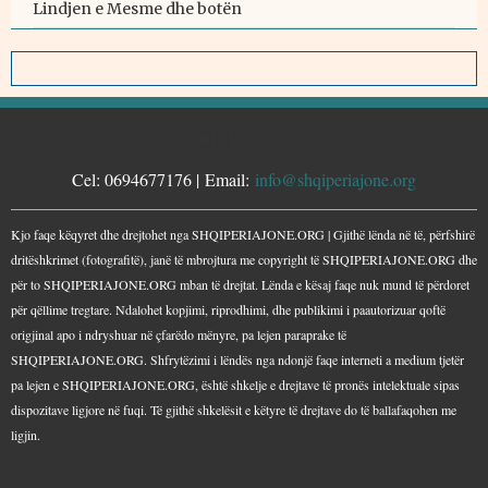
Lindjen e Mesme dhe botën
KONTAKTE
Cel: 0694677176 | Email:
info@shqiperiajone.org
Kjo faqe këqyret dhe drejtohet nga SHQIPERIAJONE.ORG | Gjithë lënda në të, përfshirë
dritëshkrimet (fotografitë), janë të mbrojtura me copyright të SHQIPERIAJONE.ORG dhe
për to SHQIPERIAJONE.ORG mban të drejtat. Lënda e kësaj faqe nuk mund të përdoret
për qëllime tregtare. Ndalohet kopjimi, riprodhimi, dhe publikimi i paautorizuar qoftë
origjinal apo i ndryshuar në çfarëdo mënyre, pa lejen paraprake të
SHQIPERIAJONE.ORG. Shfrytëzimi i lëndës nga ndonjë faqe interneti a medium tjetër
pa lejen e SHQIPERIAJONE.ORG, është shkelje e drejtave të pronës intelektuale sipas
dispozitave ligjore në fuqi. Të gjithë shkelësit e këtyre të drejtave do të ballafaqohen me
ligjin.