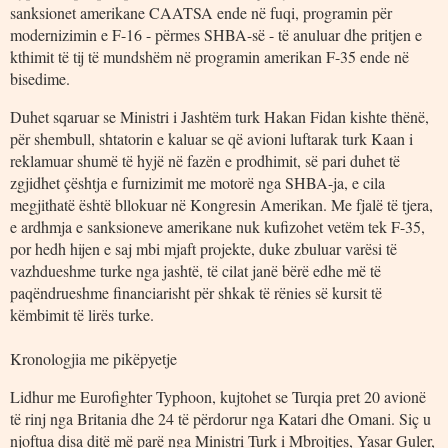
sanksionet amerikane CAATSA ende në fuqi, programin për
modernizimin e F-16 - përmes SHBA-së - të anuluar dhe pritjen e
kthimit të tij të mundshëm në programin amerikan F-35 ende në
bisedime.
Duhet sqaruar se Ministri i Jashtëm turk Hakan Fidan kishte thënë,
për shembull, shtatorin e kaluar se që avioni luftarak turk Kaan i
reklamuar shumë të hyjë në fazën e prodhimit, së pari duhet të
zgjidhet çështja e furnizimit me motorë nga SHBA-ja, e cila
megjithatë është bllokuar në Kongresin Amerikan. Me fjalë të tjera,
e ardhmja e sanksioneve amerikane nuk kufizohet vetëm tek F-35,
por hedh hijen e saj mbi mjaft projekte, duke zbuluar varësi të
vazhdueshme turke nga jashtë, të cilat janë bërë edhe më të
paqëndrueshme financiarisht për shkak të rënies së kursit të
këmbimit të lirës turke.
Kronologjia me pikëpyetje
Lidhur me Eurofighter Typhoon, kujtohet se Turqia pret 20 avionë
të rinj nga Britania dhe 24 të përdorur nga Katari dhe Omani. Siç u
njoftua disa ditë më parë nga Ministri Turk i Mbrojtjes, Yasar Guler,