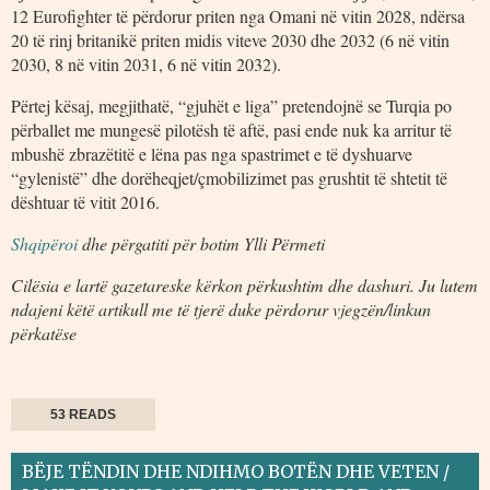
12 Eurofighter të përdorur priten nga Omani në vitin 2028, ndërsa
20 të rinj britanikë priten midis viteve 2030 dhe 2032 (6 në vitin
2030, 8 në vitin 2031, 6 në vitin 2032).
Përtej kësaj, megjithatë, “gjuhët e liga” pretendojnë se Turqia po
përballet me mungesë pilotësh të aftë, pasi ende nuk ka arritur të
mbushë zbrazëtitë e lëna pas nga spastrimet e të dyshuarve
“gylenistë” dhe dorëheqjet/çmobilizimet pas grushtit të shtetit të
dështuar të vitit 2016.
Shqipëroi
dhe përgatiti për botim Ylli Përmeti
Cilësia e lartë gazetareske kërkon përkushtim dhe dashuri. Ju lutem
ndajeni këtë artikull me të tjerë duke përdorur vjegzën/linkun
përkatëse
53 READS
BËJE TËNDIN DHE NDIHMO BOTËN DHE VETEN /