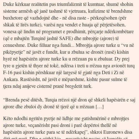
Duke kërkuar realitetin pas triumfalizmit të kumtuar, shumë shohin
sisteme armësh që janë tashmë të vjetruara, kufizime të brendshme
buxhetore që vazhdojnë dhe - në disa raste - përkeqësohen (për
shkak të lirës turke), varësi nga vendet e huaja që përjetësohen,
vonesa që lindin në programet e prodhimit, përçarje ndërkombëtare
(që e mbajtën Turqinë jashtë SAFE) dhe mbrojtje (ajrore) të
cenueshme. Duke filluar nga fundi... Mbrojtja ajrore turke u “vu në
pikëpyetje” në javët e fundit, kur u zbulua se dronët (rusë) kishin
hyrë në hapësirën ajrore turke ku u rrëzuan pa u zbuluar. Dy prej
tyre u gjetën të thyer në tokë, ndërsa i treti u rrëzua nga avionët turq
F-16 pasi kishin përshkuar një largesë të gjatë nga Deti i Zi në
Ankara. Rastësisht, në javët e mëparshme, kishte pasur sulme të
tjera ndaj anijeve cisternë pranë bregdetit turk.
“Brenda pesë ditësh, Turqia rrëzoi një dron që shkeli hapësirën e saj
ajrore dhe zbuloi dy dronë të tjerë që u rrëzuan […]
Këto ndodhi ngritën pyetje në lidhje me gatishmërinë e mbrojtjes
ajrore turke, veçanërisht pasi droni i parë depërtoi thellë në
hapësirën ajrore turke para se të ndërkapej”, shkroi Euronews disa
ditë më parë. Dhe e gjithë kjo…pavarësisht pasjes së kupolës së