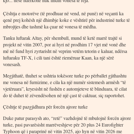
kjo... nëse ndërkohë nuk lindin vonesa të reja.
Çështja e motorëve (të prodhuar në vend, në punë) në veçanti ka
qenë prej kohësh një dhimbje koke e vështirë për industrinë turke të
mbrojtjes dhe tashmë ka çuar në vonesa të mëdha.
Tanku luftarak Altay, për shembull, mund të ketë marrë trajtë si
projekt në vitin 2007, por ai hyri në prodhim 17 vjet më vonë dhe
më në fund hyri zyrtarisht në veprim vetëm tetorin e kaluar, ndërsa
luftaraku TF-X, i cili tani është riemëruar Kaan, ka një sërë
vonesash.
Megjithatë, thuhet se ushtria tokësore turke po përballet gjithashtu
me vonesa në furnizime, e cila ka një numër sistemesh armësh “të
vjetëruara”, kryesisht në fushën e automjeteve të blinduara, të cilat
do të duhet të zëvendësohen në një çast të caktuar, siç raportohet.
Çështje të pazgjidhura për forcën ajrore turke
Duke patur parasysh ato, “retë” vazhdojnë të mbulojnë forcën ajrore
turke, pasi pavarësisht marrëveshjeve për 20 plus 24 Eurofighter
Typhoon që i paraprinë në vitin 2025, ajo hyn në vitin 2026 me