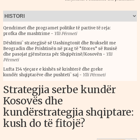
Qendrimet dhe programet politike të partive të reja:
profka dhe mashtrime
-
Ylli Përmeti
Dështimi` strategjisë së Uashingtonit dhe Brukselit me
Beogradin dhe Prishtinën në prag të “fitores” së Rusisë
dhe pasojat gjëmëzeza për Shqipërinë/Kosovën
-
Ylli
Përmeti
Lufta 154 vjeçare e kishës së krishterë dhe greke
kundër shqiptarëve dhe pushteti` saj
-
Ylli Përmeti
Strategjia serbe kundër
Kosovës dhe
kundërstrategjia shqiptare:
kush do të fitojë?