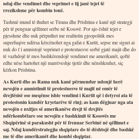
ndaj dhe vendimet dhe veprimet e tij janë tejet të
rrezikshme
për kombin tonë
.
Tashmë mund të thuhet se Tirana dhe Prishtina e kanë një strategji
për të penguar qëllimet serbe në Kosovë. Por ajo është tejet e
pjesshme dhe nuk përputhet me realitetin gjeopolitik mes
superfuqive ndërsa kërcënohet nga gafat e Kurtit, sepse me siguri ai
nuk do t`i amnistojë veprimet e protestuesve serbë gjatë majit dhe do
të vazhdojë të mos bashkërendojë vendimet me amerikanët, qoftë
edhe nëse hartohet një marrëveshje tjetër dhe nënshkruhet, siç
kërkon Prishtina.
As Kurti dhe as Rama nuk kanë përmendur ndonjë herë
nevojën e amnistimit të protestuesve të majit në emër të
drejtësisë ose meqënse ishte vendimi i Kurtit që i detyroi ata të
protestonin kundër kryetarëve të rinj; as kam dëgjuar nga ata
nevojën e nxitjes së amerikanëve drejt të drejtës
ndërkombëtare ose nevojën e bashkimit të Kosovës me
Shqipërinë si parakusht për të frenuar Serbinë në qëllimet e
saj. Ndaj kundërstrategjia shqiptare do të dështojë dhe bashkë
me të dhe amerikanët dhe kombi shqiptar.