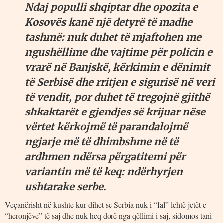
Ndaj populli shqiptar dhe opozita e
Kosovës kanë një detyrë të madhe
tashmë: nuk duhet të mjaftohen me
ngushëllime dhe vajtime për policin e
vrarë në Banjskë, kërkimin e dënimit
të Serbisë dhe rritjen e sigurisë në veri
të vendit, por duhet të tregojnë gjithë
shkaktarët e gjendjes s
ë krijuar
nëse
vërtet kërkojmë të parandalojmë
ngjarje më të dhimbshme në të
ardhmen nd
ërsa p
ërgatitemi p
ër
variantin m
ë t
ë keq:
ndërhyrjen
ushtarake serbe.
Veçanërisht në kushte kur dihet se Serbia nuk i “fal” lehtë jetët e
“heronjëve” të saj dhe nuk heq dorë nga qëllimi i saj, sidomos tani