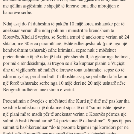
me qëllim asgjësimin e shpejtë të forcave tona dhe mbrojtjen e
banorëve serbë.
Ndaj asaj do t`i duheshin të paktën 10 mijë forca ushtarake për të
aneksuar veriun dhe ndaj pohimi i ministrit të brendshëm të
Kosovës, Xhelal Sveçlas, se Serbia tentoi të aneksonte veriun në 24
shtator, me 30 e ca paramilitarë, është edhe qesharak (parë nga një
këndvështrim ushtarak) edhe kriminal, sepse nuk e mbështet
pretendimin e tij në ndonjë fakt, për shembull, të gjetur nga hetimet,
por më e rëndësishmja, ai tregon se s`ka kuptuar planin e Vuçiçit
dhe ul vigjilencën në radhët e forcave tona ushtarake, sepse do të
ishte ndryshe, për shembull, t`i thoshte asaj, se përballë do të kemi
një forcë ushtarake serbe nga 10 mijë deri në 20 mijë ushtarë nëse
Beogradi urdhëron aneksimin e veriut.
Pretendimin e Sveçlës e mbështeti dhe Kurti një ditë më pas kur tha
se ishte konfiskuar një dokument sipas të cilit “sulmi ishte pjesë e
një plani më të madh për të aneksuar veriun e Kosovës përmes një
sulmi të bashkërenduar në 24 pozicione të dalueshme”. Sipas tij, pas
sulmit të bashkërenduar “do të pasonte krijimi i një korridori për në
Serbi, për të mundësuar me armë dhe trupa”, ushtarinë serbe.