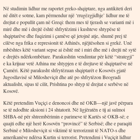
Në studimin lidhur me raportet greko-shqiptare, nga antikiteti deri
në ditët e sotme, kam përmendur një ‘rrugëzgjidhje’ lidhur me të
drejtat e popullit çam në Greqi: them mes të tjerash se varianti më i
mirë dhe më i drejtë është shfrytëzimi i kushteve shtypëse të
shqiptarëve dhe fuqizimi i çamëve që jetojnë atje, shumë prej të
cilëve nga frika e represionit të Athinës, njëjtësohen si grekë. Unë
mbështes këtë variant sepse ai është më i miri dhe më i drejti në sytë
e drejtës ndërkombëtare. Parakushtin vendimtar për këtë “strategji”
e ka krijuar vetë Athina me shtypjen e të drejtave të shqiptarëve në
Çamëri. Këtë parakusht shfrytëzuan shqiptarët e Kosovës gjatë
Jugosllavisë së Milosheviçit dhe atë po shfrytëzon Beogradi
aktualisht, sipas të cilit, Prishtina po shtyp të drejtat e serbëve në
Kosovë.
Këtë pretendim Vuçiçi e denoncoi dhe në OKB―një javë përpara
se të ndodhte aksioni i 24 shtatorit. Në ligjëratën e tij ai sulmoi
SHBA-në për shtrembërimin e parimeve të Kartës së OKB-së; e
quajti edhe një herë Kosovën “provincë” të Serbisë; dhe e paraqiti
Serbinë e Milosheviçit si viktimë të terrorizmit të NATO-s dhe
amerikanëve ndërsa Kurtin si terrorist. Pretendimi i Vuçiçit lidhur