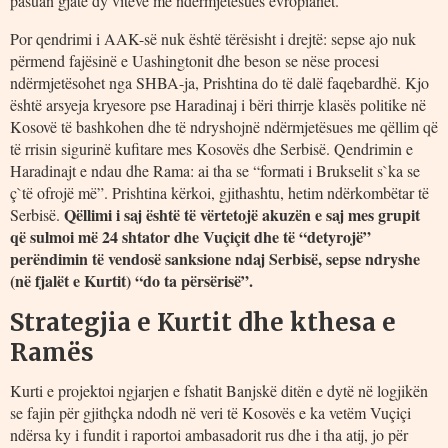
pasuan gjatë dy viteve me ndërmjetësues evropianët.
Por qendrimi i AAK-së nuk është tërësisht i drejtë: sepse ajo nuk
përmend fajësinë e Uashingtonit dhe beson se nëse procesi
ndërmjetësohet nga SHBA-ja, Prishtina do të dalë faqebardhë. Kjo
është arsyeja kryesore pse Haradinaj i bëri thirrje klasës politike në
Kosovë të bashkohen dhe të ndryshojnë ndërmjetësues me qëllim që
të rrisin sigurinë kufitare mes Kosovës dhe Serbisë. Qendrimin e
Haradinajt e ndau dhe Rama: ai tha se “formati i Brukselit s`ka se
ç`të ofrojë më”. Prishtina kërkoi, gjithashtu, hetim ndërkombëtar të
Qëllimi i saj është të vërtetojë akuzën e saj mes grupit
Serbisë.
që sulmoi më 24 shtator dhe Vuçiçit dhe të “detyrojë”
perëndimin të vendosë sanksione ndaj Serbisë, sepse ndryshe
(në fjalët e Kurtit) “do ta përsërisë”.
Strategjia e Kurtit dhe kthesa e
Ramës
Kurti e projektoi ngjarjen e fshatit Banjskë ditën e dytë në logjikën
se fajin për gjithçka ndodh në veri të Kosovës e ka vetëm Vuçiçi
ndërsa ky i fundit i raportoi ambasadorit rus dhe i tha atij, jo për