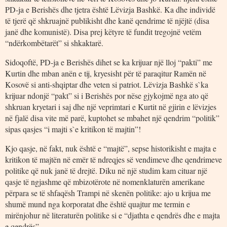
PD-ja e Berishës dhe tjetra është Lëvizja Bashkë. Ka dhe individë
të tjerë që shkruajnë publikisht dhe kanë qendrime të njëjtë (disa
janë dhe komunistë). Disa prej këtyre të fundit tregojnë vetëm
“ndërkombëtarët” si shkaktarë.
Sidoqoftë, PD-ja e Berishës dihet se ka krijuar një lloj “pakti” me
Kurtin dhe mban anën e tij, kryesisht për të paraqitur Ramën në
Kosovë si anti-shqiptar dhe veten si patriot. Lëvizja Bashkë s`ka
krijuar ndonjë “pakt” si i Berishës por nëse gjykojmë nga ato që
shkruan kryetari i saj dhe një veprimtari e Kurtit në gjirin e lëvizjes
në fjalë disa vite më parë, kuptohet se mbahet një qendrim “politik”
sipas qasjes “i majti s`e kritikon të majtin”!
Kjo qasje, në fakt, nuk është e “majtë”, sepse historikisht e majta e
kritikon të majtën në emër të ndreqjes së vendimeve dhe qendrimeve
politike që nuk janë të drejtë. Diku në një studim kam cituar një
qasje të ngjashme që mbizotërote në nomenklaturën amerikane
përpara se të shfaqësh Trampi në skenën politike: ajo u krijua me
shumë mund nga korporatat dhe është quajtur me termin e
mirënjohur në literaturën politike si e “djathta e qendrës dhe e majta
e qendrës”.