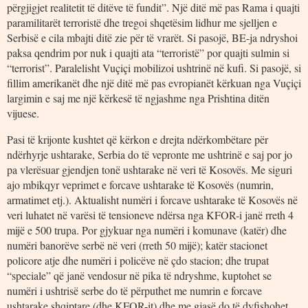
përgjigjet realitetit të ditëve të fundit”. Një ditë më pas Rama i quajti
paramilitarët terroristë dhe tregoi shqetësim lidhur me sjelljen e
Serbisë e cila mbajti ditë zie për të vrarët. Si pasojë, BE-ja ndryshoi
paksa qendrim por nuk i quajti ata “terroristë” por quajti sulmin si
“terrorist”. Paralelisht Vuçiçi mobilizoi ushtrinë në kufi. Si pasojë, si
fillim amerikanët dhe një ditë më pas evropianët kërkuan nga Vuçiçi
largimin e saj me një kërkesë të ngjashme nga Prishtina ditën
vijuese.
Pasi të krijonte kushtet që kërkon e drejta ndërkombëtare për
ndërhyrje ushtarake, Serbia do të vepronte me ushtrinë e saj por jo
pa vlerësuar gjendjen tonë ushtarake në veri të Kosovës. Me siguri
ajo mbikqyr veprimet e forcave ushtarake të Kosovës (numrin,
armatimet etj.). Aktualisht numëri i forcave ushtarake të Kosovës në
veri luhatet në varësi të tensioneve ndërsa nga KFOR-i janë rreth 4
mijë e 500 trupa. Por gjykuar nga numëri i komunave (katër) dhe
numëri banorëve serbë në veri (rreth 50 mijë); katër stacionet
policore atje dhe numëri i policëve në çdo stacion; dhe trupat
“speciale” që janë vendosur në pika të ndryshme, kuptohet se
numëri i ushtrisë serbe do të përputhet me numrin e forcave
ushtarake shqiptare (dhe KFOR-it) dhe me gjasë do të dyfishohet