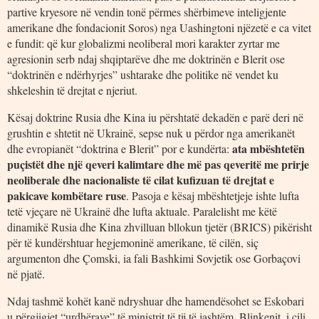
partive kryesore në vendin tonë përmes shërbimeve inteligjente
amerikane dhe fondacionit Soros) nga Uashingtoni njëzetë e ca vitet
e fundit: që kur globalizmi neoliberal mori karakter zyrtar me
agresionin serb ndaj shqiptarëve dhe me doktrinën e Blerit ose
“doktrinën e ndërhyrjes” ushtarake dhe politike në vendet ku
shkeleshin të drejtat e njeriut.
Kësaj doktrine Rusia dhe Kina iu përshtatë dekadën e parë deri në
grushtin e shtetit në Ukrainë, sepse nuk u përdor nga amerikanët
ata mbështetën
dhe evropianët “doktrina e Blerit” por e kundërta:
puçistët dhe një qeveri kalimtare dhe më pas qeveritë me prirje
neoliberale dhe nacionaliste të cilat kufizuan të drejtat e
pakicave kombëtare ruse
. Pasoja e kësaj mbështetjeje ishte lufta
tetë vjeçare në Ukrainë dhe lufta aktuale. Paralelisht me këtë
dinamikë Rusia dhe Kina zhvilluan bllokun tjetër (BRICS) pikërisht
për të kundërshtuar hegjemoninë amerikane, të cilën, siç
argumenton dhe Çomski, ia fali Bashkimi Sovjetik ose Gorbaçovi
në pjatë.
Ndaj tashmë kohët kanë ndryshuar dhe hamendësohet se Eskobari
u përgjigjet “urdhërave” të ministrit të tij të jashtëm, Blinkenit, i cili