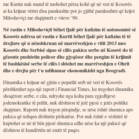
me Kurtin nuk mund të mohohet përsa kohë që në veri të Kosovës
ai ka krijuar vërtet disa parakushte por jo gjithë parakushtet që krijoi
Milosheviçi me shqiptarët e viteve `90.
Në rastin e Milosheviçit bëhet fjalë për kufizim të autonomisë së
Kosovës ndërsa në rastin e Kurtit bëhet fjalë për kufizim të të
drejtave që u nënshkruan në marrëveshjen e vitit 2013 mes
Kosovës dhe Serbisë sipas së cilës pakica serbe në Kosovë do të
gëzonte pushtetin policor dhe gjyqësor dhe pengim të krijimit
të bashkësisë serbe të cilës i shtohet me marrëveshjen e Ohrit
dhe e drejta për t`u ndihmuar ekonomikisht nga Beogradi.
Dinamika e krijuar në gjirin e popullit serb në veri të Kosovës
përshkruhet nga një raport i Financial Times, ku tregohet dinamika
shoqërore serbe, e cila, ndryshe nga koha para zgjedhjeve
jodemokratike të prillit, nuk dëshiron të jetë pjesë e jetës politike
shqiptare. Raporti nuk tregon përqindje, se nëse është shumica apo
pakica që ushqen dëshirën përkatëse. Por nuk është e vështirë të
kuptohet se në të bën pjesë shumica edhe nëse ka një pakicë që
dëshiron të kundërtën në emër të paqes.