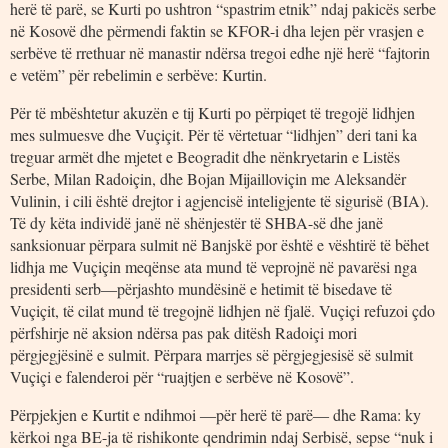
herë të parë, se Kurti po ushtron “spastrim etnik” ndaj pakicës serbe
në Kosovë dhe përmendi faktin se KFOR-i dha lejen për vrasjen e
serbëve të rrethuar në manastir ndërsa tregoi edhe një herë “fajtorin
e vetëm” për rebelimin e serbëve: Kurtin.
Për të mbështetur akuzën e tij Kurti po përpiqet të tregojë lidhjen
mes sulmuesve dhe Vuçiçit. Për të vërtetuar “lidhjen” deri tani ka
treguar armët dhe mjetet e Beogradit dhe nënkryetarin e Listës
Serbe, Milan Radoiçin, dhe Bojan Mijailloviçin me Aleksandër
Vulinin, i cili është drejtor i agjencisë inteligjente të sigurisë (BIA).
Të dy këta individë janë në shënjestër të SHBA-së dhe janë
sanksionuar përpara sulmit në Banjskë por është e vështirë të bëhet
lidhja me Vuçiçin meqënse ata mund të veprojnë në pavarësi nga
presidenti serb―përjashto mundësinë e hetimit të bisedave të
Vuçiçit, të cilat mund të tregojnë lidhjen në fjalë. Vuçiçi refuzoi çdo
përfshirje në aksion ndërsa pas pak ditësh Radoiçi mori
përgjegjësinë e sulmit. Përpara marrjes së përgjegjesisë së sulmit
Vuçiçi e falenderoi për “ruajtjen e serbëve në Kosovë”.
Përpjekjen e Kurtit e ndihmoi ―për herë të parë― dhe Rama: ky
kërkoi nga BE-ja të rishikonte qendrimin ndaj Serbisë, sepse “nuk i