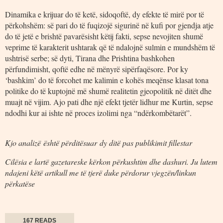
Dinamika e krijuar do të ketë, sidoqoftë, dy efekte të mirë por të
përkohshëm: së pari do të fuqizojë sigurinë në kufi por gjendja atje
do të jetë e brishtë pavarësisht këtij fakti, sepse nevojiten shumë
veprime të karakterit ushtarak që të ndalojnë sulmin e mundshëm të
ushtrisë serbe; së dyti, Tirana dhe Prishtina bashkohen
përfundimisht, qoftë edhe në mënyrë sipërfaqësore. Por ky
‘bashkim’ do të forcohet me kalimin e kohës meqënse klasat tona
politike do të kuptojnë më shumë realitetin gjeopolitik në ditët dhe
muajt në vijim. Ajo pati dhe një efekt tjetër lidhur me Kurtin, sepse
ndodhi kur ai ishte në proces izolimi nga “ndërkombëtarët”.
Kjo analiz
ë
është p
ërdit
ësuar
dy ditë pas publikimit fillestar
Cilësia e lartë gazetareske kërkon përkushtim dhe dashuri. Ju lutem
ndajeni këtë artikull me të tjerë duke përdorur vjegzën/linkun
përkatëse
167 READS