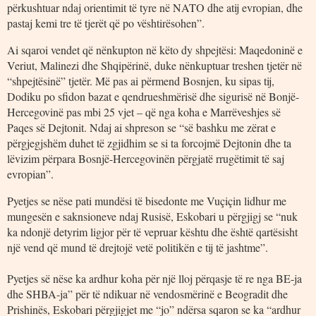
përkushtuar ndaj orientimit të tyre në NATO dhe atij evropian, dhe
pastaj kemi tre të tjerët që po vështirësohen”.
Ai sqaroi vendet që nënkupton në këto dy shpejtësi: Maqedoninë e
Veriut, Malinezi dhe Shqipërinë, duke nënkuptuar treshen tjetër në
“shpejtësinë” tjetër. Më pas ai përmend Bosnjen, ku sipas tij,
Dodiku po sfidon bazat e qendrueshmërisë dhe sigurisë në Bonjë-
Hercegovinë pas mbi 25 vjet – që nga koha e Marrëveshjes së
Paqes së Dejtonit. Ndaj ai shpreson se “së bashku me zërat e
përgjegjshëm duhet të zgjidhim se si ta forcojmë Dejtonin dhe ta
lëvizim përpara Bosnjë-Hercegovinën përgjatë rrugëtimit të saj
evropian”.
Pyetjes se nëse pati mundësi të bisedonte me Vuçiçin lidhur me
mungesën e saknsioneve ndaj Rusisë, Eskobari u përgjigj se “nuk
ka ndonjë detyrim ligjor për të vepruar kështu dhe është qartësisht
një vend që mund të drejtojë vetë politikën e tij të jashtme”.
Pyetjes së nëse ka ardhur koha për një lloj përqasje të re nga BE-ja
dhe SHBA-ja” për të ndikuar në vendosmërinë e Beogradit dhe
Prishinës, Eskobari përgjigjet me “jo” ndërsa sqaron se ka “ardhur