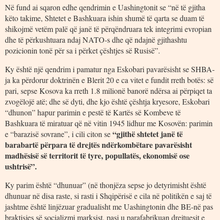
Në fund ai sqaron edhe qendrimin e Uashingtonit se “në të gjitha
këto takime, Shtetet e Bashkuara ishin shumë të qarta se duam të
shikojmë vetëm palë që janë të përqëndruara tek integrimi evropian
dhe të përkushtuara ndaj NATO-s dhe që ndajnë gjithashtu
pozicionin tonë për sa i përket çështjes së Rusisë”.
Ky është një qendrim i pamatur nga Eskobari pavarësisht se SHBA-
ja ka përdorur doktrinën e Blerit 20 e ca vitet e fundit rreth botës: së
pari, sepse Kosova ka rreth 1.8 milionë banorë ndërsa ai përpiqet ta
zvogëlojë atë; dhe së dyti, dhe kjo është çështja kryesore, Eskobari
“dhunon” hapur parimin e pestë të Kartës së Kombeve të
Bashkuara të miratuar që në vitin 1945 lidhur me Kosovën: parimin
“gjithë shtetet janë të
e “barazisë sovrane”, i cili citon se
barabartë përpara të drejtës ndërkombëtare pavarësisht
madhësisë së territorit të tyre, popullatës, ekonomisë ose
ushtrisë”.
Ky parim është “dhunuar” (në thonjëza sepse jo detyrimisht është
dhunuar në disa raste, si rasti i Shqipërisë e cila në politikën e saj të
jashtme është linjëzuar gradualisht me Uashingtonin dhe BE-në pas
braktisjes së socializmi marksist, pasi u parafabrikuan drejtuesit e