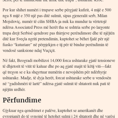
Por kur shihet numëri i trupave serbe përgjatë kufirit, 4 mijë e 500
nga 8 mijë e 350 një pas ditë sulmit, sipas gjeneralit serb, Milan
Mojsiloviç, numër të cilin SHBA-ja nuk ka mundur ta vërtetojë
ndërsa Associated Press më herët tha se ushtria serbe po largonte
trupa drejt Serbisë qendrore pas thirrjeve perëndimore dhe të njëjtën
ditë kur Sveçla ngriti pretendimin, kuptohet se bëhet fjalë për një
fiasko “kuturiare” në përpjekjen e tij për të bindur perëndimin të
vendosë sanksione ndaj Vuçiçit.
Në fakt, Beogradi mobilizoi 14,000 forca ushtarake gjatë tensioneve
të dhjetorit të vitit të kaluar dhe po aq gjatë majit të këtij viti―fakt
që tregon se e ka shqyrtuar numërin e nevojshëm për ndërhyrje
ushtarake. Madje, të dyja herët, forcat ushtarake serbe u vendosën
në “gadishmëri të lartë” ndërsa gjatë sulmit të shtatorit nuk pati të
njëjtin urdhër.
Përfundime
Gjykuar nga qendrimet e palëve, kuptohet se amerikanët dhe
evropianët do të synojnë të hetohet sulmi i 24 shtatorit dhe në varësi