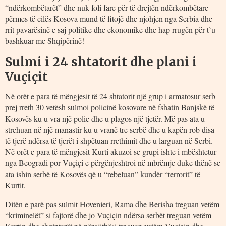
“ndërkombëtarët” dhe nuk foli fare për të drejtën ndërkombëtare
përmes të cilës Kosova mund të fitojë dhe njohjen nga Serbia dhe
rrit pavarësinë e saj politike dhe ekonomike dhe hap rrugën për t`u
bashkuar me Shqipërinë!
Sulmi i 24 shtatorit dhe plani i
Vuçiçit
Në orët e para të mëngjesit të 24 shtatorit një grup i armatosur serb
prej rreth 30 vetësh sulmoi policinë kosovare në fshatin Banjskë të
Kosovës ku u vra një polic dhe u plagos një tjetër. Më pas ata u
strehuan në një manastir ku u vranë tre serbë dhe u kapën rob disa
të tjerë ndërsa të tjerët i shpëtuan rrethimit dhe u larguan në Serbi.
Në orët e para të mëngjesit Kurti akuzoi se grupi ishte i mbështetur
nga Beogradi por Vuçiçi e përgënjeshtroi në mbrëmje duke thënë se
ata ishin serbë të Kosovës që u “rebeluan” kundër “terrorit” të
Kurtit.
Ditën e parë pas sulmit Hovenieri, Rama dhe Berisha treguan vetëm
“kriminelët” si fajtorë dhe jo Vuçiçin ndërsa serbët treguan vetëm