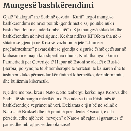
Mungesë bashkërendimi
Gjatë “dialogut” me Serbinë qeveria “Kurti” tregoi mungesë
bashkërendimi në nivel politik (qendrimet e saj politike nuk i
bashkërendon me “ndërkombëtarët”). Kjo mungesë shkaktoi dhe
bashkërendim në nivel sigurie. Kështu ndërsa KFOR-ra tha në 6
shtator se gjendja në Kosovë vazhdon të jetë “shumë e
paqëndrueshme” pavarësisht se gjendja e sigurisë është qetësuar në
krahasim me majin kur shpërtheu dhuna, Kurti tha nga takimi i
Partneritetit për Qeverisje të Hapur në Estoni se aleatët e Rusisë
[Serbia] po synojnë të shtrembërojnë të vërtetën, të kaluarën dhe të
tashmen, duke përmendur kërcënimet kibernetike, dezinformimin,
dhe bullizmin kibernetik.
Një ditë më pas, kreu i Nato-s, Stoltenbergu kërkoi nga Kosova dhe
Serbia të shmangin retorikën nxitëse ndërsa i tha Prishtinës të
bashkërendojë veprimet në veri. Deklarata e tij u bë në selinë e
Nato-s në Bruksel dhe në prani të presidentes Osmani, e cila
përsëriti edhe një herë “nevojën” e Nato-s në rajon si garantues të
paqes dhe mbrojtjes së demokracisë!