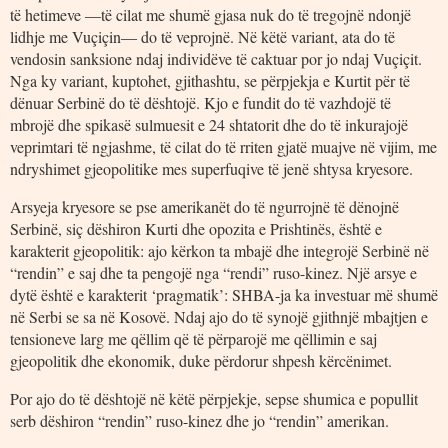
të hetimeve ―të cilat me shumë gjasa nuk do të tregojnë ndonjë
lidhje me Vuçiçin― do të veprojnë. Në këtë variant, ata do të
vendosin sanksione ndaj individëve të caktuar por jo ndaj Vuçiçit.
Nga ky variant, kuptohet, gjithashtu, se përpjekja e Kurtit për të
dënuar Serbinë do të dështojë. Kjo e fundit do të vazhdojë të
mbrojë dhe spikasë sulmuesit e 24 shtatorit dhe do të inkurajojë
veprimtari të ngjashme, të cilat do të rriten gjatë muajve në vijim, me
ndryshimet gjeopolitike mes superfuqive të jenë shtysa kryesore.
Arsyeja kryesore se pse amerikanët do të ngurrojnë të dënojnë
Serbinë, siç dëshiron Kurti dhe opozita e Prishtinës, është e
karakterit gjeopolitik: ajo kërkon ta mbajë dhe integrojë Serbinë në
“rendin” e saj dhe ta pengojë nga “rendi” ruso-kinez. Një arsye e
dytë është e karakterit ‘pragmatik’: SHBA-ja ka investuar më shumë
në Serbi se sa në Kosovë. Ndaj ajo do të synojë gjithnjë mbajtjen e
tensioneve larg me qëllim që të përparojë me qëllimin e saj
gjeopolitik dhe ekonomik, duke përdorur shpesh kërcënimet.
Por ajo do të dështojë në këtë përpjekje, sepse shumica e popullit
serb dëshiron “rendin” ruso-kinez dhe jo “rendin” amerikan.