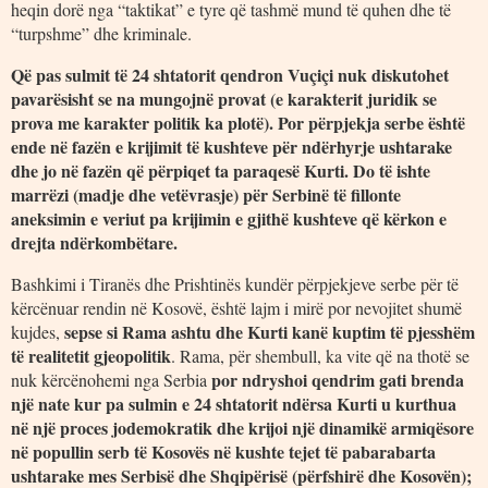
heqin dorë nga “taktikat” e tyre që tashmë mund të quhen dhe të
“turpshme” dhe kriminale.
Që pas sulmit të 24 shtatorit qendron Vuçiçi nuk diskutohet
pavarësisht se na mungojnë provat (e karakterit juridik se
prova me karakter politik ka plotë). Por përpjekja serbe është
ende në fazën e krijimit të kushteve për ndërhyrje ushtarake
dhe jo në fazën që përpiqet ta paraqesë Kurti. Do të ishte
marrëzi (madje dhe vetëvrasje) për Serbinë të fillonte
aneksimin e veriut pa krijimin e gjithë kushteve që kërkon e
drejta ndërkombëtare.
Bashkimi i Tiranës dhe Prishtinës kundër përpjekjeve serbe për të
kërcënuar rendin në Kosovë, është lajm i mirë por nevojitet shumë
sepse si Rama ashtu dhe Kurti kanë kuptim të pjesshëm
kujdes,
të realitetit gjeopolitik
. Rama, për shembull, ka vite që na thotë se
por ndryshoi qendrim gati brenda
nuk kërcënohemi nga Serbia
një nate kur pa sulmin e 24 shtatorit ndërsa Kurti u kurthua
në një proces jodemokratik dhe krijoi një dinamikë armiqësore
në popullin serb të Kosovës në kushte tejet të pabarabarta
ushtarake mes Serbisë dhe Shqipërisë (përfshirë dhe Kosovën);