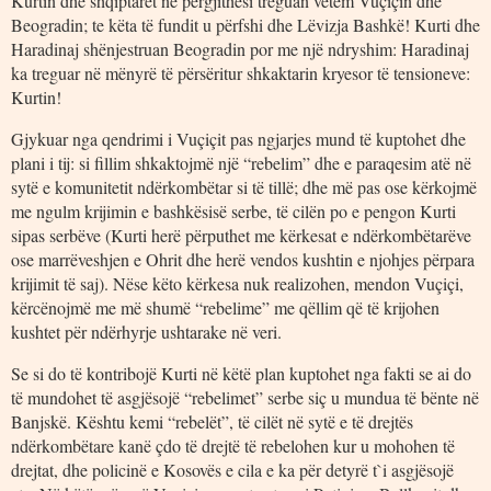
Kurtin dhe shqiptarët në përgjithësi treguan vetëm Vuçiçin dhe
Beogradin; te këta të fundit u përfshi dhe Lëvizja Bashkë! Kurti dhe
Haradinaj shënjestruan Beogradin por me një ndryshim: Haradinaj
ka treguar në mënyrë të përsëritur shkaktarin kryesor të tensioneve:
Kurtin!
Gjykuar nga qendrimi i Vuçiçit pas ngjarjes mund të kuptohet dhe
plani i tij: si fillim shkaktojmë një “rebelim” dhe e paraqesim atë në
sytë e komunitetit ndërkombëtar si të tillë; dhe më pas ose kërkojmë
me ngulm krijimin e bashkësisë serbe, të cilën po e pengon Kurti
sipas serbëve (Kurti herë përputhet me kërkesat e ndërkombëtarëve
ose marrëveshjen e Ohrit dhe herë vendos kushtin e njohjes përpara
krijimit të saj). Nëse këto kërkesa nuk realizohen, mendon Vuçiçi,
kërcënojmë me më shumë “rebelime” me qëllim që të krijohen
kushtet për ndërhyrje ushtarake në veri.
Se si do të kontribojë Kurti në këtë plan kuptohet nga fakti se ai do
të mundohet të asgjësojë “rebelimet” serbe siç u mundua të bënte në
Banjskë. Kështu kemi “rebelët”, të cilët në sytë e të drejtës
ndërkombëtare kanë çdo të drejtë të rebelohen kur u mohohen të
drejtat, dhe policinë e Kosovës e cila e ka për detyrë t`i asgjësojë