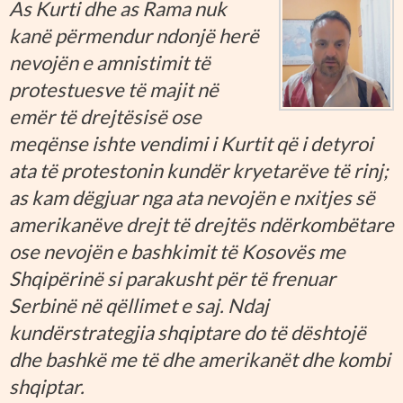
As Kurti dhe as Rama nuk
kanë përmendur ndonjë herë
nevojën e amnistimit të
protestuesve të majit në
emër të drejtësisë ose
meqënse ishte vendimi i Kurtit që i detyroi
ata të protestonin kundër kryetarëve të rinj;
as kam dëgjuar nga ata nevojën e nxitjes së
amerikanëve drejt të drejtës ndërkombëtare
ose nevojën e bashkimit të Kosovës me
Shqipërinë si parakusht për të frenuar
Serbinë në qëllimet e saj. Ndaj
kundërstrategjia shqiptare do të dështojë
dhe bashkë me të dhe amerikanët dhe kombi
shqiptar.