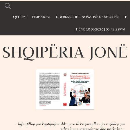
Skip to
main
QËLLIMI
NDIHMONI
NDËRMARRJET INOVATIVE NË SHQIPËRI
E
content
HËNË 10 08 2026 | 05:42:29PM
...lufta fillon me kuptimin e shkaqeve të krizave dhe ajo vazhdon me
ndryshimin e mendësisë dhe praktikës...