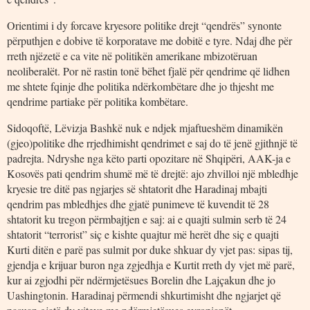
Orientimi i dy forcave kryesore politike drejt “qendrës” synonte
përputhjen e dobive të korporatave me dobitë e tyre. Ndaj dhe për
rreth njëzetë e ca vite në politikën amerikane mbizotëruan
neoliberalët. Por në rastin tonë bëhet fjalë për qendrime që lidhen
me shtete fqinje dhe politika ndërkombëtare dhe jo thjesht me
qendrime partiake për politika kombëtare.
Sidoqoftë, Lëvizja Bashkë nuk e ndjek mjaftueshëm dinamikën
(gjeo)politike dhe rrjedhimisht qendrimet e saj do të jenë gjithnjë të
padrejta. Ndryshe nga këto parti opozitare në Shqipëri, AAK-ja e
Kosovës pati qendrim shumë më të drejtë: ajo zhvilloi një mbledhje
kryesie tre ditë pas ngjarjes së shtatorit dhe Haradinaj mbajti
qendrim pas mbledhjes dhe gjatë punimeve të kuvendit të 28
shtatorit ku tregon përmbajtjen e saj: ai e quajti sulmin serb të 24
shtatorit “terrorist” siç e kishte quajtur më herët dhe siç e quajti
Kurti ditën e parë pas sulmit por duke shkuar dy vjet pas: sipas tij,
gjendja e krijuar buron nga zgjedhja e Kurtit rreth dy vjet më parë,
kur ai zgjodhi për ndërmjetësues Borelin dhe Lajçakun dhe jo
Uashingtonin. Haradinaj përmendi shkurtimisht dhe ngjarjet që