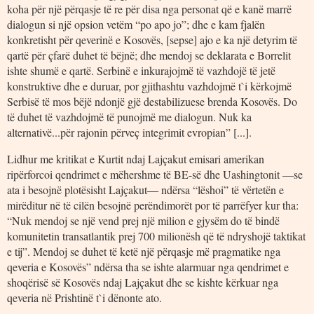
koha për një përqasje të re për disa nga personat që e kanë marrë
dialogun si një opsion vetëm “po apo jo”; dhe e kam fjalën
konkretisht për qeverinë e Kosovës, [sepse] ajo e ka një detyrim të
qartë për çfarë duhet të bëjnë; dhe mendoj se deklarata e Borrelit
ishte shumë e qartë. Serbinë e inkurajojmë të vazhdojë të jetë
konstruktive dhe e duruar, por gjithashtu vazhdojmë t`i kërkojmë
Serbisë të mos bëjë ndonjë gjë destabilizuese brenda Kosovës. Do
të duhet të vazhdojmë të punojmë me dialogun. Nuk ka
alternativë...për rajonin përveç integrimit evropian” [...].
Lidhur me kritikat e Kurtit ndaj Lajçakut emisari amerikan
ripërforcoi qendrimet e mëhershme të BE-së dhe Uashingtonit ―se
ata i besojnë plotësisht Lajçakut― ndërsa “lëshoi” të vërtetën e
mirëditur në të cilën besojnë perëndimorët por të parrëfyer kur tha:
“Nuk mendoj se një vend prej një milion e gjysëm do të bindë
komunitetin transatlantik prej 700 milionësh që të ndryshojë taktikat
e tij”. Mendoj se duhet të ketë një përqasje më pragmatike nga
qeveria e Kosovës” ndërsa tha se ishte alarmuar nga qendrimet e
shoqërisë së Kosovës ndaj Lajçakut dhe se kishte kërkuar nga
qeveria në Prishtinë t`i dënonte ato.