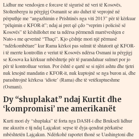
Lidhur me vendosjen e forcave të sigurisë në veri të Kosovës,
Stoltenbergu iu përgjigj Osmanit se ato duhet të veprojnë në
përputhje me “angazhimin e Prishtinës nga viti 2013” për të kërkuar
“pëlqimin e KFOR-it”; ndaj ai pret që çdo “veprim i policisë së
Kosovës” të këshillohet me ta ndërsa përmendi marrëveshjen e
Nato-s me qeverinë “Thaçi”. Kjo çështje mori një përmasë
“ndërkombëtare” kur Rama kërkoi pas sulmit të shtatorit që KFOR-
i të merrte kontrollin e veriut të Kosovës ndërsa Osmani iu përgjigj
se Kosova ka kërkuar mbështetje për të parandaluar sulmet por jo
për të kontrolluar veriun. Por është e qartë se si njëri ashtu dhe tjetri
nuk lexojnë mandatin e KFOR-it, nuk kuptojnë se nga buron ai, dhe
parashtrojnë kërkesa ‘idiote’ (Rama) dhe të vetëkuptueshme
(Osmani).
Dy “shuplakat” ndaj Kurtit dhe
‘kompromisi’ me amerikanët
Kurti mori dy “shuplaka” të forta nga DASH-i dhe Brukseli lidhur
me akuzën e tij ndaj Lajçakut: sepse të dyja qendrat përkatëse
mbështetën Lajçakun. Ndërkohë raportet thonë se Uashingtoni dhe