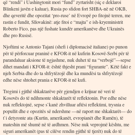
që “rendi” i Uashingtonit mori “fund” zyrtarisht (siç e deklaroi
Blinkeni javën e kaluar), Rusia po sfidon fort SHBA-në në OKB,
dhe qeveritë dhe opozitat ‘pro-ruse’ në Evropë po fitojnë terren, me
rastin e fundit, Sllovakinë: atje fitoi e “majta” e ish-kryeministrit
Roberto Fico, pas një fushate kundër amerikanëve dhe Ukrainës
dhe pro Rusisë.
Njoftimi se Antonio Tajani (shefi i diplomacisë italiane) po punon
për të përforcuar praninë e KFOR-it në kufirin Kosovë-Serbi për të
parandaluar aksione të ngjashme, nuk duhet të na “verbojë”―sepse
dihet mandati i KFOR-it: është thjesht prani “figurante”. Këtë fakt e
njeh Serbia dhe do ta shfrytëzojë dhe ka mundësi ta shfrytëzojë
edhe nëse shtohet prania e KFOR-it në kufi.
Tregimi i gjithë shkaktarëve për gjendjen e krijuar në veri të
Kosovës do të ndihmonte shkaktarët të reflektonin. Por edhe nëse
nuk reflektojnë, sepse s`kanë zhvilluar aftësi reflektimi, trysnia e
popullit dhe e opozitës së ndershme ―në raport me shkaktarët― do
t`i detyronte ata (Kurtin, amerikanët, evropianët dhe Ramën), të
mateshin më shumë në të ardhmen. Nëse nuk veprojmë kështu, me
siguri amerikanët (pas të cilëve rendin gjithë të tjerët) nuk do të