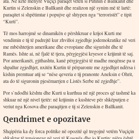
ata. Në këtë mënyrë Vuçiçi paraqet veten si Putinin e Ballkanit dhe
Kurtin si Zelenskin e Ballkanit dhe realizon një synim më të lartë:
paraqitet si shpëtimtar i popujve që shtypen nga “terroristët” e tipit
“Kurti”.
Të mos harrojmë se dinamikën e përshkruar e krijoi Kurti me
vendimin e tij të padrejtë kur zhvilloi zgjedhje jodemokratike në veri
me mbështetjen amerikane dhe evropiane dhe sigurisht dhe të
Ramës. Ishte ai, në fjalë të tjera, përgjegjësi kryesor e krijimit të saj.
Por amerikanët, gjithashtu, kanë përgjegjësi të madhe meqënse pa u
shpallur zgjedhjet, nxitën Kurtin të përparonte me zgjedhjet ndërsa i
kishin premtuar atij se “nëse qeveria e tij pranonte Aneksin e Ohrit,
ata do të siguronin pjesëmarrjen e Listës Serbe në zgjedhje”.
Por s`ndodhi kështu dhe Kurti u kurthua në një proces që tashmë ka
shkuar në një nivel tjetër: në krijimin e kushteve për shkëputjen e
veriut nga Kosova dhe paraqitjen e tij si Zelenskin e Ballkanit.
Qendrimet e opozitave
Shqipëria ka dy forca politike në opozitë që tregojnë vetëm Vuçiçin
shkaktar të tensioneve në veri të Kosovës dhe jo Kurtin: njëra është