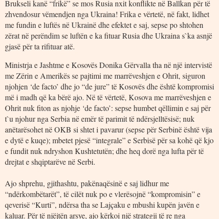
Brukseli kanë “frikë” se mos Rusia nxit konflikte në Ballkan për të
zhvendosur vëmendjen nga Ukraina! Frika e vërtetë, në fakt, lidhet
me fundin e luftës në Ukrainë dhe efektet e saj, sepse po shtohen
zërat në perëndim se luftën e ka fituar Rusia dhe Ukraina s`ka asnjë
gjasë për ta rifituar atë.
Ministrja e Jashtme e Kosovës Donika Gërvalla tha në një intervistë
me Zërin e Amerikës se pajtimi me marrëveshjen e Ohrit, siguron
njohjen ‘de facto’ dhe jo “de jure” të Kosovës dhe është kompromisi
më i madh që ka bërë ajo. Në të vërtetë, Kosova me marrëveshjen e
Ohrit nuk fiton as njohje ‘de facto’: sepse humbet qëllimin e saj për
t`u njohur nga Serbia në emër të parimit të ndërsjelltësisë; nuk
anëtarësohet në OKB si shtet i pavarur (sepse për Serbinë është vija
e dytë e kuqe); mbetet pjesë “integrale” e Serbisë për sa kohë që kjo
e fundit nuk ndryshon Kushtetutën; dhe heq dorë nga lufta për të
drejtat e shqiptarëve në Serbi.
Ajo shprehu, gjithashtu, pakënaqësinë e saj lidhur me
“ndërkombëtarët”, të cilët nuk po e vlerësojnë “kompromisin” e
qeverisë “Kurti”, ndërsa tha se Lajçaku e mbushi kupën javën e
kaluar. Për të njëjtën arsye, ajo kërkoi një strategji të re nga