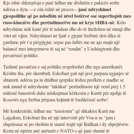
Kjo ishte shkrepësja e parë lidhur me dëshirën e pakicës serbe
janë ndryshimet
ndërsa e dyta ―e cila është në proces―
gjeopolitike që po ndodhin në nivel botëror ose superfuqish mes
ruso-kinezëve dhe perëndimorëve me në krye SHBA-në
. Këto
ndryshime nuk kanë për të ndaluar dhe do të thellohen në muajt dhe
vitet në vijim. Ndryshimet në fjalë e gjejnë Serbinë deri diku të
gatshme për t`u përgjigjur, sepse pas luftës me ne ajo ruajti një
balancë mes integrimeve të saj në “rendin” e Uashingtonit dhe
pavarësisë politike.
Tashmë pavarësia e saj politike respektohet dhe nga amerikanët.
Kështu tha, për shembull, Eskobari gati një javë parpara ngjarjes së
shtatorit, ndërsa pa iu dridhur qerpiku lëshoi profkën e madhe se
nuk mund të ndryshonte “taktikat” perëndimore një vend prej 1.5
milionë banorësh duke nënkuptuar kërkesën e Kurtit për njohje të
Kosovës nga Serbia përpara krijimit të bashkësisë serbe!
Më konkretisht, lidhur me “tensionin” që shkaktoi Kurti me
Lajçakun, Eskobari tha në një intervistë për Voa-n se “jam i
shqetësuar se po shohim të marrë trajtë një Ballkan i dy shpejtësive.
Kemi në njërën anë anëtarët e NATO-s që janë shumë të