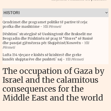
Qendrimet dhe programet politike të partive të reja:
profka dhe mashtrime
-
Ylli Përmeti
Dështimi` strategjisë së Uashingtonit dhe Brukselit me
Beogradin dhe Prishtinën në prag të “fitores” së Rusisë
dhe pasojat gjëmëzeza për Shqipërinë/Kosovën
-
Ylli
Përmeti
Lufta 154 vjeçare e kishës së krishterë dhe greke
kundër shqiptarëve dhe pushteti` saj
-
Ylli Përmeti
The occupation of Gaza by
Israel and the calamitous
consequences for the
Middle East and the world