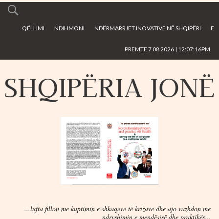
Skip to
main
QËLLIMI
NDIHMONI
NDËRMARRJET INOVATIVE NË SHQIPËRI
E
content
PREMTE 7 08 2026 | 12:07:16PM
...lufta fillon me kuptimin e shkaqeve të krizave dhe ajo vazhdon me
ndryshimin e mendësisë dhe praktikës...