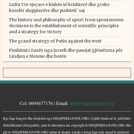
Lufta 154 vjeçare e kishës së krishterë dhe greke
kundër shqiptarëve dhe pushteti` saj
The history and philosophy of sport: from spontaneous
decisions to the establishment of scientific principles
and a strategy for victory
The grand strategy of Putin against the west
Pushtimi i Gazës nga Izraeli dhe pasojat gjëmëzeza për
Lindjen e Mesme dhe botën
KONTAKTE
Cel: 0694677176 | Email:
info@shqiperiajone.org
Kjo faqe këqyret dhe drejtohet nga SHQIPERIAJONE.ORG | Gjithë lënda në të, përfshirë
dritëshkrimet (fotografitë), janë të mbrojtura me copyright të SHQIPERIAJONE.ORG dhe
për to SHQIPERIAJONE.ORG mban të drejtat. Lënda e kësaj faqe nuk mund të përdoret