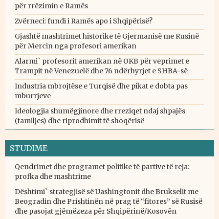
për rrëzimin e Ramës
Zvërneci: fundi i Ramës apo i Shqipërisë?
Gjashtë mashtrimet historike të Gjermanisë me Rusinë
për Mercin nga profesori amerikan
Alarmi` profesorit amerikan në OKB për veprimet e
Trampit në Venezuelë dhe 76 ndërhyrjet e SHBA-së
Industria mbrojtëse e Turqisë dhe pikat e dobta pas
mburrjeve
Ideologjia shumëgjinore dhe rreziqet ndaj shpajës
(familjes) dhe riprodhimit të shoqërisë
STUDIME
Qendrimet dhe programet politike të partive të reja:
profka dhe mashtrime
Dështimi` strategjisë së Uashingtonit dhe Brukselit me
Beogradin dhe Prishtinën në prag të “fitores” së Rusisë
dhe pasojat gjëmëzeza për Shqipërinë/Kosovën