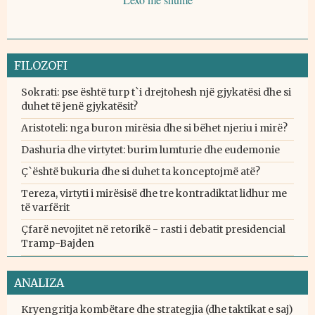
FILOZOFI
Sokrati: pse është turp t`i drejtohesh një gjykatësi dhe si
duhet të jenë gjykatësit?
Aristoteli: nga buron mirësia dhe si bëhet njeriu i mirë?
Dashuria dhe virtytet: burim lumturie dhe eudemonie
Ç`është bukuria dhe si duhet ta konceptojmë atë?
Tereza, virtyti i mirësisë dhe tre kontradiktat lidhur me
të varfërit
Çfarë nevojitet në retorikë - rasti i debatit presidencial
Tramp-Bajden
ANALIZA
Kryengritja kombëtare dhe strategjia (dhe taktikat e saj)