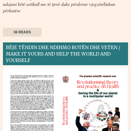
ndajeni këtë artikull me të tjerë duke përdorur vjegzën/linkun
përkatëse
36 READS
BËJE TËNDIN DHE NDIHMO BOTËN DHE VETEN /
MAKE IT YOURS AND HELP THE WORLD AND
YOURSELF