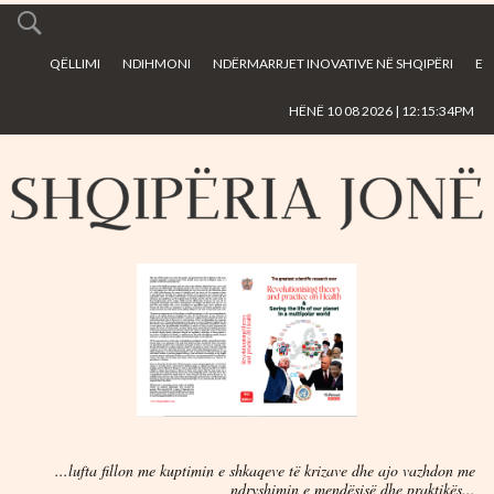
Skip to
main
QËLLIMI
NDIHMONI
NDËRMARRJET INOVATIVE NË SHQIPËRI
E
content
HËNË 10 08 2026 | 12:15:34PM
...lufta fillon me kuptimin e shkaqeve të krizave dhe ajo vazhdon me
ndryshimin e mendësisë dhe praktikës...