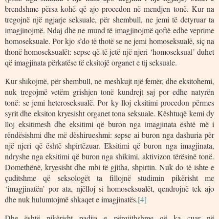
brendshme përsa kohë që ajo procedon në mendjen tonë. Kur na
tregojnë një ngjarje seksuale, për shembull, ne jemi të detyruar ta
imagjinojmë. Ndaj dhe ne mund të imagjinojmë qoftë edhe veprime
homoseksuale. Por kjo s’do të thotë se ne jemi homoseksualë, siç na
thonë homoseksualët: sepse që të jetë një njeri ‘homoseksual’ duhet
që imagjinata përkatëse të eksitojë organet e tij seksuale.
Kur shikojmë, për shembull, ne meshkujt një femër, dhe eksitohemi,
nuk tregojmë vetëm grishjen tonë kundrejt saj por edhe natyrën
tonë: se jemi heteroseksualë. Por ky lloj eksitimi procedon përmes
syrit dhe eksiton kryesisht organet tona seksuale. Kështuqë kemi dy
lloj eksitimesh dhe eksitimi që buron nga imagjinata është më i
rëndësishmi dhe më dëshirueshmi: sepse ai buron nga dashuria për
një njeri që është shpirtëzuar. Eksitimi që buron nga imagjinata,
ndryshe nga eksitimi që buron nga shikimi, aktivizon tërësinë tonë.
Domethënë, kryesisht dhe mbi të gjitha, shpirtin. Nuk do të ishte e
çuditshme që seksologët ta fillojnë studimin pikërisht me
‘imagjinatën’ por ata, njëlloj si homoseksualët, qendrojnë tek ajo
dhe nuk hulumtojmë shkaqet e imagjinatës.
[4]
Dhe është pikërisht padija e përgjithshme që ka çuar në