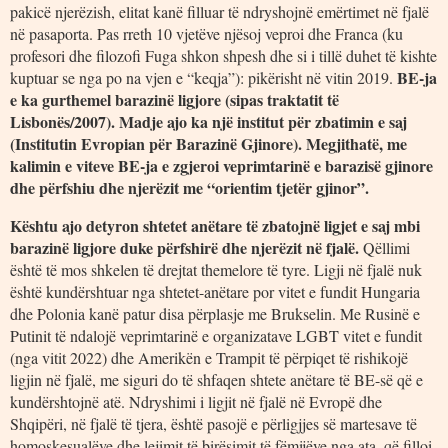
pakicë njerëzish, elitat kanë filluar të ndryshojnë emërtimet në fjalë
në pasaporta. Pas rreth 10 vjetëve njësoj veproi dhe Franca (ku
profesori dhe filozofi Fuga shkon shpesh dhe si i tillë duhet të kishte
BE-ja
kuptuar se nga po na vjen e “keqja”): pikërisht në vitin 2019.
e ka gurthemel barazinë ligjore (sipas traktatit të
Lisbonës/2007). Madje ajo ka një institut për zbatimin e saj
(Institutin Evropian për Barazinë Gjinore). Megjithatë, me
kalimin e viteve BE-ja e zgjeroi veprimtarinë e barazisë gjinore
dhe përfshiu dhe njerëzit me “orientim tjetër gjinor”.
Kështu ajo detyron shtetet anëtare të zbatojnë ligjet e saj mbi
barazinë ligjore duke përfshirë dhe njerëzit në fjalë.
Qëllimi
është të mos shkelen të drejtat themelore të tyre. Ligji në fjalë nuk
është kundërshtuar nga shtetet-anëtare por vitet e fundit Hungaria
dhe Polonia kanë patur disa përplasje me Brukselin. Me Rusinë e
Putinit të ndalojë veprimtarinë e organizatave LGBT vitet e fundit
(nga vitit 2022) dhe Amerikën e Trampit të përpiqet të rishikojë
ligjin në fjalë, me siguri do të shfaqen shtete anëtare të BE-së që e
kundërshtojnë atë. Ndryshimi i ligjit në fjalë në Evropë dhe
Shqipëri, në fjalë të tjera, është pasojë e përligjjes së martesave të
homoskesualëve dhe lejimit të birësimit të fëmijëve nga ata, që filloi