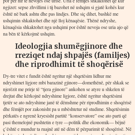
por për hir të nevojës ose urisë. Uria e fëmijës shkaktohet që kur
ngjizet: sepse zhvillimi i tij bazohet në ushqim si gjatë kohës kur
është në bark ashtu dhe pas lindjes. Dhe siç dihet, bashkë me
ushqimin shkaktohet dhe një lloj kënaqësie. Thënë ndryshe,
kënaqësia shkaktohet nga ushqimi por është nevoja ose uria ajo që
na bën të kërkojmë ushqim.
Ideologjia shumëgjinore dhe
rreziqet ndaj shpajës (familjes)
dhe riprodhimit të shoqërisë
Dy-tre vitet e fundit është ngritur një shqetësim lidhur me
ndryshimet ligjore mbi barazinë gjinore—domethënë, për shkak se
njerëzit me prirje të “tjera gjinore” ankohen se atyre u shkelen të
drejtat dhe kërkojnë ndryshime ligjore, është ngritur shqetësimi
tjetër se ato ndryshime janë të dëmshme për riprodhimin e shoqërisë
dhe fëmijët por zakonisht pa u mbështetur në studime. Shqetësimin
përkatës e ngrenë kryesisht partitë “konservatore” ose ato parti që
pasi themelojnë pushtetin e tyre —politik dhe ekonomik— bëjnë
ç`është e mundur ta ruajnë atë në dëm të përparimit të shoqërisë. Në