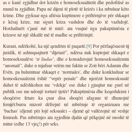
as e kanë zgjidhur dot krizën e homoseksualitetit dhe pedofilisë as
mund ta zgjidhin. Papa në dijeni të plotë të krizës i ka mbuluar këto
krime. Dhe gjykuar nga aftësia kuptimore e priftërnjëve për shkaqet
e kësaj krize, me siguri kriza vashdon dhe do të vazhdojë.
Hoxhallarët s’janë më të mirë: ata vuajnë nga pakuptimësia e
krizave në një shkallë më të madhe se priftërinjtë.
Kurani, ndërkohë, ka një qendrim të paqartë.
[9]
Por përfaqësuesit tij
juridik, të ashtuquajturit “dijetarë”, ndërsa nuk kuptojnë shkaqet e
homoseksualëve ‘
të lindur’
, dhe e konsiderojnë homoseksualizmin
“anomali”, duke u mjafuar vetëm me faktin se Zoti bëri Adamin dhe
Evën, pa hulumtuar shkaqet e ‘normales’, dhe duke konkluduar se
homoskesualizmi është “vepër penale” dhe njerëzit homosksualë
duhet të ndëshkohen me ‘vdekje’ ose duke i gjuajtur me gurë në
publik ose me ndonjë torturë tjetër! Pakuptimësia dhe keqedukimi i
shoqërive fetare ka çuar disa shoqëri afagane të dhunojnë
femijët:burra mizorë dëfrejnë në mbrëmje të organizuara me
‘bachas’ (djemë për lojë seksuale) – djemë që vallëzojnë në veshje
femrash. Pas mbrëmjes ata zgjedhin djalin që pëlqejnë në moshë të
mitur (edhe 13 vjeç!) për seks.