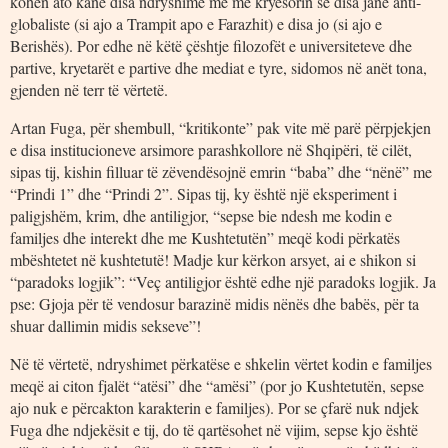
kohën ato kanë disa ndryshime me më kryesorin se disa janë anti-
globaliste (si ajo a Trampit apo e Farazhit) e disa jo (si ajo e
Berishës). Por edhe në këtë çështje filozofët e universiteteve dhe
partive, kryetarët e partive dhe mediat e tyre, sidomos në anët tona,
gjenden në terr të vërtetë.
Artan Fuga, për shembull, “kritikonte” pak vite më parë përpjekjen
e disa institucioneve arsimore parashkollore në Shqipëri, të cilët,
sipas tij, kishin filluar të zëvendësojnë emrin “baba” dhe “nënë” me
“Prindi 1” dhe “Prindi 2”. Sipas tij, ky është një eksperiment i
paligjshëm, krim, dhe antiligjor, “sepse bie ndesh me kodin e
familjes dhe interekt dhe me Kushtetutën” meqë kodi përkatës
mbështetet në kushtetutë! Madje kur kërkon arsyet, ai e shikon si
“paradoks logjik”: “Veç antiligjor është edhe një paradoks logjik. Ja
pse: Gjoja për të vendosur barazinë midis nënës dhe babës, për ta
shuar dallimin midis sekseve”!
Në të vërtetë, ndryshimet përkatëse e shkelin vërtet kodin e familjes
meqë ai citon fjalët “atësi” dhe “amësi” (por jo Kushtetutën, sepse
ajo nuk e përcakton karakterin e familjes). Por se çfarë nuk ndjek
Fuga dhe ndjekësit e tij, do të qartësohet në vijim, sepse kjo është