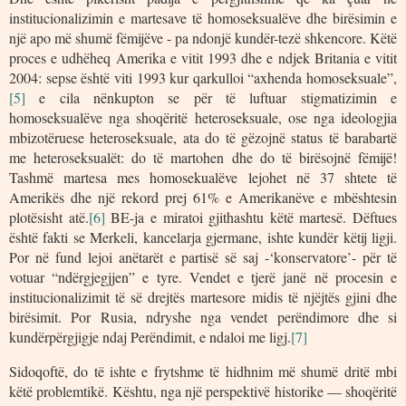
institucionalizimin e martesave të homoseksualëve dhe birësimin e
një apo më shumë fëmijëve - pa ndonjë kundër-tezë shkencore. Këtë
proces e udhëheq Amerika e vitit 1993 dhe e ndjek Britania e vitit
2004: sepse është viti 1993 kur qarkulloi “axhenda homoseksuale”,
[5]
e cila nënkupton se për të luftuar stigmatizimin e
homoseksualëve nga shoqëritë heteroseksuale, ose nga ideologjia
mbizotëruese heteroseksuale, ata do të gëzojnë status të barabartë
me heteroseksualët: do të martohen dhe do të birësojnë fëmijë!
Tashmë martesa mes homosekualëve lejohet në 37 shtete të
Amerikës dhe një rekord prej 61% e Amerikanëve e mbështesin
plotësisht atë.
[6]
BE-ja e miratoi gjithashtu këtë martesë. Dëftues
është fakti se Merkeli, kancelarja gjermane, ishte kundër këtij ligji.
Por në fund lejoi anëtarët e partisë së saj -‘konservatore’- për të
votuar “ndërgjegjjen” e tyre. Vendet e tjerë janë në procesin e
institucionalizimit të së drejtës martesore midis të njëjtës gjini dhe
birësimit. Por Rusia, ndryshe nga vendet perëndimore dhe si
kundërpërgjigje ndaj Perëndimit, e ndaloi me ligj.
[7]
Sidoqoftë, do të ishte e frytshme të hidhnim më shumë dritë mbi
këtë problemtikë. Kështu, nga një perspektivë historike — shoqëritë