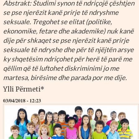
Abstrakt: Studimi synon të ndriçojë çështjen
se pse njerëzit kanë prirje të ndryshme
seksuale. Tregohet se elitat (politike,
ekonomike, fetare dhe akademike) nuk kanë
dije për shkaqet se pse njerëzit kanë prirje
seksuale të ndryshe dhe për të njëjtën arsye
ky shqetësim ndriçohet për herë të parë me
qëllim që të luftohet diskriminimi jo me
martesa, birësime dhe parada por me dije.
Ylli Përmeti*
03/04/2018 - 12:23