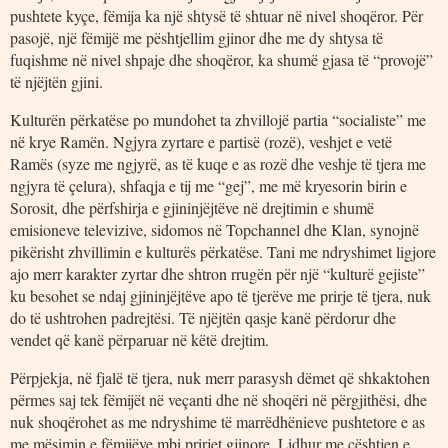
pushtete kyçe, fëmija ka një shtysë të shtuar në nivel shoqëror. Për
pasojë, një fëmijë me pështjellim gjinor dhe me dy shtysa të
fuqishme në nivel shpaje dhe shoqëror, ka shumë gjasa të “provojë”
të njëjtën gjini.
Kulturën përkatëse po mundohet ta zhvillojë partia “socialiste” me
në krye Ramën. Ngjyra zyrtare e partisë (rozë), veshjet e vetë
Ramës (syze me ngjyrë, as të kuqe e as rozë dhe veshje të tjera me
ngjyra të çelura), shfaqja e tij me “gej”, me më kryesorin birin e
Sorosit, dhe përfshirja e gjininjëjtëve në drejtimin e shumë
emisioneve televizive, sidomos në Topchannel dhe Klan, synojnë
pikërisht zhvillimin e kulturës përkatëse. Tani me ndryshimet ligjore
ajo merr karakter zyrtar dhe shtron rrugën për një “kulturë gejiste”
ku besohet se ndaj gjininjëjtëve apo të tjerëve me prirje të tjera, nuk
do të ushtrohen padrejtësi. Të njëjtën qasje kanë përdorur dhe
vendet që kanë përparuar në këtë drejtim.
Përpjekja, në fjalë të tjera, nuk merr parasysh dëmet që shkaktohen
përmes saj tek fëmijët në veçanti dhe në shoqëri në përgjithësi, dhe
nuk shoqërohet as me ndryshime të marrëdhënieve pushtetore e as
me mësimin e fëmijëve mbi prirjet gjinore. Lidhur me çështjen e