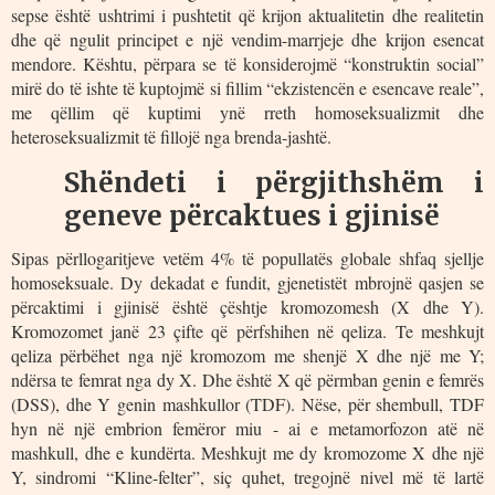
sepse është ushtrimi i pushtetit që krijon aktualitetin dhe realitetin
dhe që ngulit principet e një vendim-marrjeje dhe krijon esencat
mendore. Kështu, përpara se të konsiderojmë “konstruktin social”
mirë do të ishte të kuptojmë si fillim “ekzistencën e esencave reale”,
me qëllim që kuptimi ynë rreth homoseksualizmit dhe
heteroseksualizmit të fillojë nga brenda-jashtë.
Shëndeti i përgjithshëm i
geneve përcaktues i gjinisë
Sipas përllogaritjeve vetëm 4% të popullatës globale shfaq sjellje
homoseksuale. Dy dekadat e fundit, gjenetistët mbrojnë qasjen se
përcaktimi i gjinisë është çështje kromozomesh (X dhe Y).
Kromozomet janë 23 çifte që përfshihen në qeliza. Te meshkujt
qeliza përbëhet nga një kromozom me shenjë X dhe një me Y;
ndërsa te femrat nga dy X. Dhe është X që përmban genin e femrës
(DSS), dhe Y genin mashkullor (TDF). Nëse, për shembull, TDF
hyn në një embrion femëror miu - ai e metamorfozon atë në
mashkull, dhe e kundërta. Meshkujt me dy kromozome X dhe një
Y, sindromi “Kline-felter”, siç quhet, tregojnë nivel më të lartë