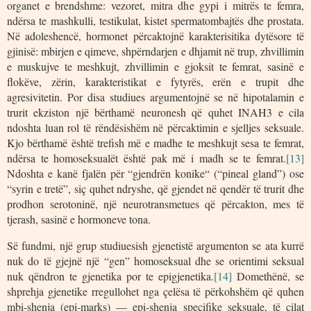
organet e brendshme: vezoret, mitra dhe gypi i mitrës te femra,
ndërsa te mashkulli, testikulat, kistet spermatombajtës dhe prostata.
Në adoleshencë, hormonet përcaktojnë karakterisitika dytësore të
gjinisë: mbirjen e qimeve, shpërndarjen e dhjamit në trup, zhvillimin
e muskujve te meshkujt, zhvillimin e gjoksit te femrat, sasinë e
flokëve, zërin, karakteristikat e fytyrës, erën e trupit dhe
agresivitetin. Por disa studiues argumentojnë se në hipotalamin e
trurit ekziston një bërthamë neuronesh që quhet INAH3 e cila
ndoshta luan rol të rëndësishëm në përcaktimin e sjelljes seksuale.
Kjo bërthamë është trefish më e madhe te meshkujt sesa te femrat,
ndërsa te homoseksualët është pak më i madh se te femrat.
[13]
Ndoshta e kanë fjalën për “gjendrën konike“ (“pineal gland”) ose
“syrin e tretë”, siç quhet ndryshe, që gjendet në qendër të trurit dhe
prodhon serotoninë, një neurotransmetues që përcakton, mes të
tjerash, sasinë e hormoneve tona.
Së fundmi, një grup studiuesish gjenetistë argumenton se ata kurrë
nuk do të gjejnë një “gen” homoseksual dhe se orientimi seksual
nuk qëndron te gjenetika por te epigjenetika.
[14]
Domethënë, se
shprehja gjenetike rregullohet nga çelësa të përkohshëm që quhen
mbi-shenja (epi-marks) — epi-shenja specifike seksuale, të cilat