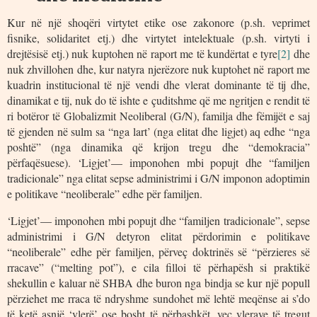
Kur në një shoqëri virtytet etike ose zakonore (p.sh. veprimet
fisnike, solidaritet etj.) dhe virtytet intelektuale (p.sh. virtyti i
drejtësisë etj.) nuk kuptohen në raport me të kundërtat e tyre
[2]
dhe
nuk zhvillohen dhe, kur natyra njerëzore nuk kuptohet në raport me
kuadrin institucional të një vendi dhe vlerat dominante të tij dhe,
dinamikat e tij, nuk do të ishte e çuditshme që me ngritjen e rendit të
ri botëror të Globalizmit Neoliberal (G/N), familja dhe fëmijët e saj
të gjenden në sulm sa “nga lart’ (nga elitat dhe ligjet) aq edhe “nga
poshtë” (nga dinamika që krijon tregu dhe “demokracia”
përfaqësuese). ‘Ligjet’— imponohen mbi popujt dhe “familjen
tradicionale” nga elitat sepse administrimi i G/N imponon adoptimin
e politikave “neoliberale” edhe për familjen.
‘Ligjet’— imponohen mbi popujt dhe “familjen tradicionale”, sepse
administrimi i G/N detyron elitat përdorimin e politikave
“neoliberale” edhe për familjen, përveç doktrinës së “përzieres së
rracave” (“melting pot”), e cila filloi të përhapësh si praktikë
shekullin e kaluar në SHBA dhe buron nga bindja se kur një popull
përziehet me rraca të ndryshme sundohet më lehtë meqënse ai s’do
të ketë asnjë ‘vlerë’ ose bosht të përbashkët, veç vlerave të tregut