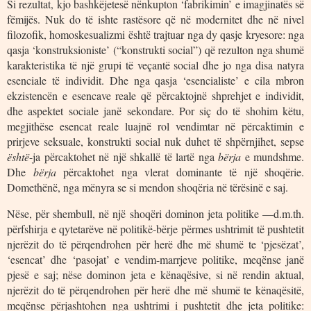
Si rezultat, kjo bashkëjetesë nënkupton ‘fabrikimin’ e imagjinatës së
fëmijës. Nuk do të ishte rastësore që në modernitet dhe në nivel
filozofik, homoskesualizmi është trajtuar nga dy qasje kryesore: nga
qasja ‘konstruksioniste’ (“konstrukti social”) që rezulton nga shumë
karakteristika të një grupi të veçantë social dhe jo nga disa natyra
esenciale të individit. Dhe nga qasja ‘esencialiste’ e cila mbron
ekzistencën e esencave reale që përcaktojnë shprehjet e individit,
dhe aspektet sociale janë sekondare. Por siç do të shohim këtu,
megjithëse esencat reale luajnë rol vendimtar në përcaktimin e
prirjeve seksuale, konstrukti social nuk duhet të shpërnjihet, sepse
është
-ja përcaktohet në një shkallë të lartë nga
bërja
e mundshme.
Dhe
bërja
përcaktohet nga vlerat dominante të një shoqërie.
Domethënë, nga mënyra se si mendon shoqëria në tërësinë e saj.
Nëse, për shembull, në një shoqëri dominon jeta politike —d.m.th.
përfshirja e qytetarëve në politikë-bërje përmes ushtrimit të pushtetit
njerëzit do të përqendrohen për herë dhe më shumë te ‘pjesëzat’,
‘esencat’ dhe ‘pasojat’ e vendim-marrjeve politike, meqënse janë
pjesë e saj; nëse dominon jeta e kënaqësive, si në rendin aktual,
njerëzit do të përqendrohen për herë dhe më shumë te kënaqësitë,
meqënse përjashtohen nga ushtrimi i pushtetit dhe jeta politike: