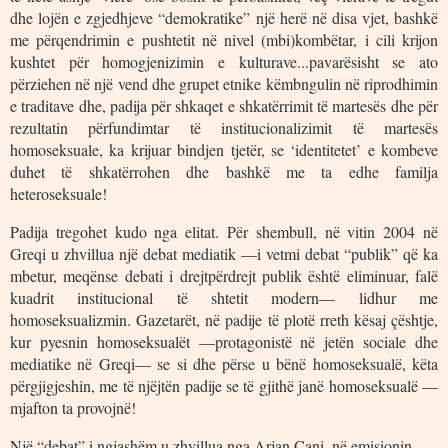
dhe lojën e zgjedhjeve “demokratike” një herë në disa vjet, bashkë
me përqendrimin e pushtetit në nivel (mbi)kombëtar, i cili krijon
kushtet për homogjenizimin e kulturave...pavarësisht se ato
përziehen në një vend dhe grupet etnike këmbngulin në riprodhimin
e traditave dhe, padija për shkaqet e shkatërrimit të martesës dhe për
rezultatin përfundimtar të institucionalizimit të martesës
homoseksuale, ka krijuar bindjen tjetër, se ‘identitetet’ e kombeve
duhet të shkatërrohen dhe bashkë me ta edhe familja
heteroseksuale!
Padija tregohet kudo nga elitat. Për shembull, në vitin 2004 në
Greqi u zhvillua një debat mediatik —i vetmi debat “publik” që ka
mbetur, meqënse debati i drejtpërdrejt publik është eliminuar, falë
kuadrit institucional të shtetit modern— lidhur me
homoseksualizmin. Gazetarët, në padije të plotë rreth kësaj çështje,
kur pyesnin homoseksualët —protagonistë në jetën sociale dhe
mediatike në Greqi— se si dhe përse u bënë homoseksualë, këta
përgjigjeshin, me të njëjtën padije se të gjithë janë homoseksualë —
mjafton ta provojnë!
Një “debat” i ngjashëm u zhvillua nga Arjan Çani, në emisionin