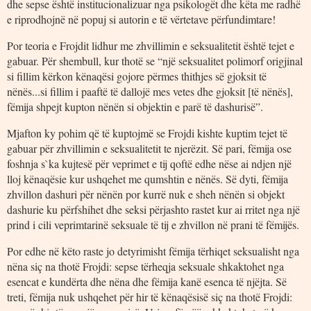
dhe sepse është institucionalizuar nga psikologët dhe këta me radhë
e riprodhojnë në popuj si autorin e të vërtetave përfundimtare!
Por teoria e Frojdit lidhur me zhvillimin e seksualitetit është tejet e
gabuar. Për shembull, kur thotë se “një seksualitet polimorf origjinal
si fillim kërkon kënaqësi gojore përmes thithjes së gjoksit të
nënës...si fillim i paaftë të dallojë mes vetes dhe gjoksit [të nënës],
fëmija shpejt kupton nënën si objektin e parë të dashurisë”.
Mjafton ky pohim që të kuptojmë se Frojdi kishte kuptim tejet të
gabuar për zhvillimin e seksualitetit te njerëzit. Së pari, fëmija ose
foshnja s`ka kujtesë për veprimet e tij qoftë edhe nëse ai ndjen një
lloj kënaqësie kur ushqehet me qumshtin e nënës. Së dyti, fëmija
zhvillon dashuri për nënën por kurrë nuk e sheh nënën si objekt
dashurie ku përfshihet dhe seksi përjashto rastet kur ai rritet nga një
prind i cili veprimtarinë seksuale të tij e zhvillon në prani të fëmijës.
Por edhe në këto raste jo detyrimisht fëmija tërhiqet seksualisht nga
nëna siç na thotë Frojdi: sepse tërheqja seksuale shkaktohet nga
esencat e kundërta dhe nëna dhe fëmija kanë esenca të njëjta. Së
treti, fëmija nuk ushqehet për hir të kënaqësisë siç na thotë Frojdi: