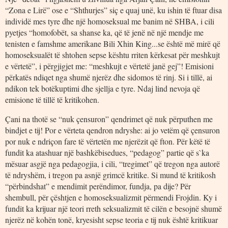
“Zona e Lirë” ose e “Shthurjes” siç e quaj unë, ku ishin të ftuar disa
individë mes tyre dhe një homoseksual me banim në SHBA, i cili
pyetjes “homofobët, sa shanse ka, që të jenë në një mendje me
tenisten e famshme amerikane Bili Xhin King...se është më mirë që
homoseksualët të shtohen sepse kështu rriten kërkesat për meshkujt
e vërtetë”, i përgjigjet me: “meshkujt e vërtetë janë gej”! Emisioni
përkatës ndiqet nga shumë njerëz dhe sidomos të rinj. Si i tillë, ai
ndikon tek botëkuptimi dhe sjellja e tyre. Ndaj lind nevoja që
emisione të tillë të kritikohen.
Çani na thotë se “nuk çensuron” qendrimet që nuk përputhen me
bindjet e tij! Por e vërteta qendron ndryshe: ai jo vetëm që çensuron
por nuk e ndriçon fare të vërtetën me njerëzit që fton. Për këtë të
fundit ka atashuar një bashkëbisedues, “pedagog” partie që s`ka
mësuar asgjë nga pedagogjia, i cili, “tregimet” që tregon nga autorë
të ndryshëm, i tregon pa asnjë grimcë kritike. Si mund të kritikosh
“përbindshat” e mendimit perëndimor, fundja, pa dije? Për
shembull, për çështjen e homoseksualizmit përmendi Frojdin. Ky i
fundit ka krijuar një teori rreth seksualizmit të cilën e besojnë shumë
njerëz në kohën tonë, kryesisht sepse teoria e tij nuk është kritikuar