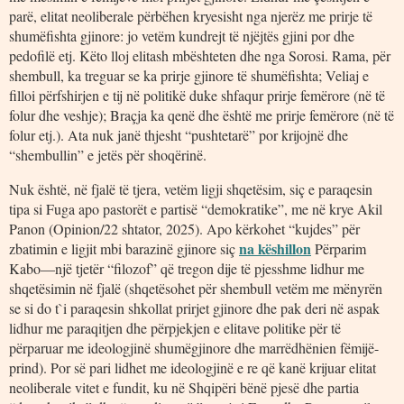
parë, elitat neoliberale përbëhen kryesisht nga njerëz me prirje të
shumëfishta gjinore: jo vetëm kundrejt të njëjtës gjini por dhe
pedofilë etj. Këto lloj elitash mbështeten dhe nga Sorosi. Rama, për
shembull, ka treguar se ka prirje gjinore të shumëfishta; Veliaj e
filloi përfshirjen e tij në politikë duke shfaqur prirje femërore (në të
folur dhe veshje); Braçja ka qenë dhe është me prirje femërore (në të
folur etj.). Ata nuk janë thjesht “pushtetarë” por krijojnë dhe
“shembullin” e jetës për shoqërinë.
Nuk është, në fjalë të tjera, vetëm ligji shqetësim, siç e paraqesin
tipa si Fuga apo pastorët e partisë “demokratike”, me në krye Akil
Panon (Opinion/22 shtator, 2025). Apo kërkohet “kujdes” për
na këshillon
zbatimin e ligjit mbi barazinë gjinore siç
Përparim
Kabo—një tjetër “filozof” që tregon dije të pjesshme lidhur me
shqetësimin në fjalë (shqetësohet për shembull vetëm me mënyrën
se si do t`i paraqesin shkollat prirjet gjinore dhe pak deri në aspak
lidhur me paraqitjen dhe përpjekjen e elitave politike për të
përparuar me ideologjinë shumëgjinore dhe marrëdhënien fëmijë-
prind). Por së pari lidhet me ideologjinë e re që kanë krijuar elitat
neoliberale vitet e fundit, ku në Shqipëri bënë pjesë dhe partia