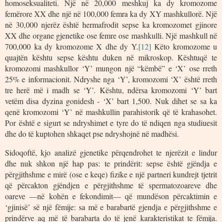
homoseksualiteti. Një në 20,000 meshkuj ka dy kromozome
femërore XX dhe një në 100,000 femra ka dy XY mashkullorë. Një
në 30,000 njerëz është hermafrodit sepse ka kromozomet gjinore
XX dhe organe gjenetike ose femre ose mashkulli. Një mashkull në
700,000 ka dy kromozome X dhe dy Y.
[12]
Këto kromozome u
quajtën kështu sepse kështu duken në mikroskop. Kështuqë te
kromozomi mashkullor ‘Y’ mungon një “këmbë” e ‘X’ ose rreth
25% e informacionit. Ndryshe nga ‘Y’, kromozomi ‘X’ është rreth
tre herë më i madh se ‘Y’. Kështu, ndërsa kromozomi ‘Y’ bart
vetëm disa dyzina gonidesh - ‘X’ bart 1,500. Nuk dihet se sa ka
qenë kromozomi ‘Y’ në mashkullin parahistorik që të krahasohet.
Por është e sigurt se ndryshimet e tyre do të ndiqen nga studiuesit
dhe do të kuptohen shkaqet pse ndryshojnë në madhësi.
Sidoqoftë, kjo analizë gjenetike përqendrohet te njerëzit e lindur
dhe nuk shkon një hap pas: te prindërit: sepse është gjëndja e
përgjithshme e mirë (ose e keqe) fizike e një partneri kundrejt tjetrit
që përcakton gjëndjen e përgjithshme të spermatozoareve dhe
oareve —në kohën e fekondimit— që mundëson përcaktimin e
‘gjinisë’ së një fëmije: sa më e barabartë gjendja e përgjithshme e
prindërve aq më të barabarta do të jenë karakteristikat te fëmija.