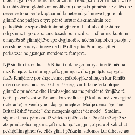
ku mbizotëron globalizmi neoliberal) dhe pakuptimësinë e elitës dhe
qeverive tona për të kuptuar ndikimet e ndryshimeve ligjore mbi
gjininë dhe padijen e tyre për të luftuar diskriminimin ose
padrejtësinë: sepse diskriminimi gjinor nuk luftohet thjesht me
ndryshime ligjore apo emërtesash por me dije―lidhur me kuptimin
e natyrës së gjininjëjtëve apo dygjinorëve ndërsa kuptohen pasojat e
dëmshme të ndryshimeve në fjalë (dhe prindërimi nga çiftet
përkatëse) në gjendjen mendore të fëmijëve.
Një studim i zhvilluar në Britani nuk tregon ndryshime të mëdha
mes fëmijëve të rritur nga çifte gjininjëjtë dhe gjinitjetërsoj gjatë
fazës fëmijërore por shqetësimet psikologjike shfaqen kur fëmijët
rriten ose mes moshës 10 dhe 19 vjeç, kur fillojnë të kuptojnë
gjininë e prindërve dhe i krahasojnë ata me prindër të fëmijëve të
tjerë, pavarësisht se Britania ka zhvilluar një kulturë më zemërgjerë
(tolerante) se vendi ynë ndaj gjininjëjtëve. Madje qënia “gej” në
Britani është “modë” dhe mosqënia quhet “demode”. Studimi,
sigurisht, nuk përmend të vërtetën tjetër se kur fëmijët mësojnë se
ata prindërohen nga një çift me të njëjtën gjini, atyre u shkaktohet
pështjellim gjinor (se cilës gjini i përkasin, sidomos kur dihet se ata