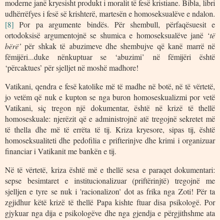
moderne janë kryesisht produkt i moralit të fesë kristiane. Bibla, libri
udhërrëfyes i fesë së krishterë, martesën e homoseksualëve e ndalon.
[8]
Por pa argumente bindës. Për shembull, përfaqësuesit e
ortodoksisë argumentojnë se shumica e homoseksualëve janë ‘
të
bërë’
për shkak të abuzimeve dhe shembujve që kanë marrë në
fëmijëri...duke nënkuptuar se ‘abuzimi’ në fëmijëri është
‘përcaktues’ për sjelljet në moshë madhore!
Vatikani, qendra e fesë katolike më të madhe në botë, në të vërtetë,
jo vetëm që nuk e kupton se nga buron homoseskualizmi por vetë
Vatikani, siç tregon një dokumentar, është në krizë të thellë
homoseskuale: njerëzit që e administrojnë atë tregojnë sekretet më
të thella dhe më të errëta të tij. Kriza kryesore, sipas tij, është
homoseksualiteti dhe pedofilia e prifterinjve dhe krimi i organizuar
financiar i Vatikanit me bankën e tij.
Në të vërtetë, kriza është më e thellë sesa e paraqet dokumentari:
sepse besimtaret e institucionalizuar (priftërinjtë) tregojnë me
sjelljen e tyre se nuk i 'racionalizon' dot as frika nga Zoti! Për ta
zgjidhur këtë krizë të thellë Papa kishte ftuar disa psikologë. Por
gjykuar nga dija e psikologëve dhe nga gjendja e përgjithshme ata