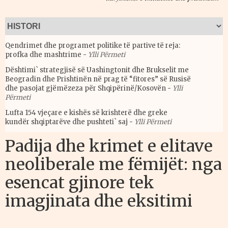
Qendrimet dhe programet politike të partive të reja:
profka dhe mashtrime
-
Ylli Përmeti
Dështimi` strategjisë së Uashingtonit dhe Brukselit me
Beogradin dhe Prishtinën në prag të “fitores” së Rusisë
dhe pasojat gjëmëzeza për Shqipërinë/Kosovën
-
Ylli
Përmeti
Lufta 154 vjeçare e kishës së krishterë dhe greke
kundër shqiptarëve dhe pushteti` saj
-
Ylli Përmeti
Padija dhe krimet e elitave
neoliberale me fëmijët: nga
esencat gjinore tek
imagjinata dhe eksitimi