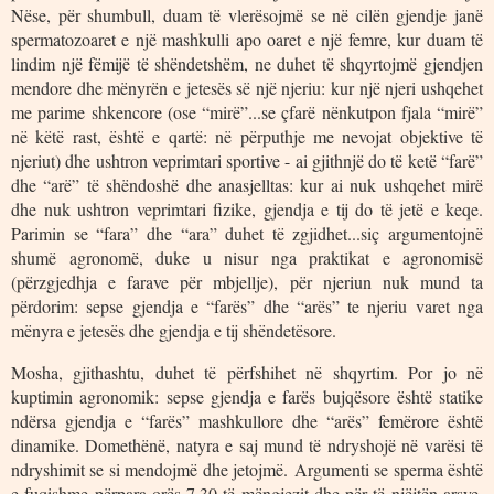
Nëse, për shumbull, duam të vlerësojmë se në cilën gjendje janë
spermatozoaret e një mashkulli apo oaret e një femre, kur duam të
lindim një fëmijë të shëndetshëm, ne duhet të shqyrtojmë gjendjen
mendore dhe mënyrën e jetesës së një njeriu: kur një njeri ushqehet
me parime shkencore (ose “mirë”...se çfarë nënkutpon fjala “mirë”
në këtë rast, është e qartë: në përputhje me nevojat objektive të
njeriut) dhe ushtron veprimtari sportive - ai gjithnjë do të ketë “farë”
dhe “arë” të shëndoshë dhe anasjelltas: kur ai nuk ushqehet mirë
dhe nuk ushtron veprimtari fizike, gjendja e tij do të jetë e keqe.
Parimin se “fara” dhe “ara” duhet të zgjidhet...siç argumentojnë
shumë agronomë, duke u nisur nga praktikat e agronomisë
(përzgjedhja e farave për mbjellje), për njeriun nuk mund ta
përdorim: sepse gjendja e “farës” dhe “arës” te njeriu varet nga
mënyra e jetesës dhe gjendja e tij shëndetësore.
Mosha, gjithashtu, duhet të përfshihet në shqyrtim. Por jo në
kuptimin agronomik: sepse gjendja e farës bujqësore është statike
ndërsa gjendja e “farës” mashkullore dhe “arës” femërore është
dinamike. Domethënë, natyra e saj mund të ndryshojë në varësi të
ndryshimit se si mendojmë dhe jetojmë. Argumenti se sperma është
e fuqishme përpara orës 7.30 të mëngjezit dhe për të njëjtën arsye,