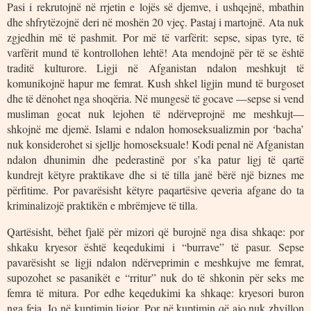
Pasi i rekrutojnë në rrjetin e lojës së djemve, i ushqejnë, mbathin
dhe shfrytëzojnë deri në moshën 20 vjeç. Pastaj i martojnë. Ata nuk
zgjedhin më të pashmit. Por më të varfërit: sepse, sipas tyre, të
varfërit mund të kontrollohen lehtë! Ata mendojnë për të se është
traditë kulturore. Ligji në Afganistan ndalon meshkujt të
komunikojnë hapur me femrat. Kush shkel ligjin mund të burgoset
dhe të dënohet nga shoqëria. Në mungesë të gocave —sepse si vend
musliman gocat nuk lejohen të ndërveprojnë me meshkujt—
shkojnë me djemë. Islami e ndalon homoseksualizmin por ‘bacha’
nuk konsiderohet si sjellje homoseksuale! Kodi penal në Afganistan
ndalon dhunimin dhe pederastinë por s’ka patur ligj të qartë
kundrejt këtyre praktikave dhe si të tilla janë bërë një biznes me
përfitime. Por pavarësisht këtyre paqartësive qeveria afgane do ta
kriminalizojë praktikën e mbrëmjeve të tilla.
Qartësisht, bëhet fjalë për mizori që burojnë nga disa shkaqe: por
shkaku kryesor është keqedukimi i “burrave” të pasur. Sepse
pavarësisht se ligji ndalon ndërveprimin e meshkujve me femrat,
supozohet se pasanikët e “rritur” nuk do të shkonin për seks me
femra të mitura. Por edhe keqedukimi ka shkaqe: kryesori buron
nga feja. Jo në kuptimin ligjor. Por në kuptimin që ajo nuk zhvillon