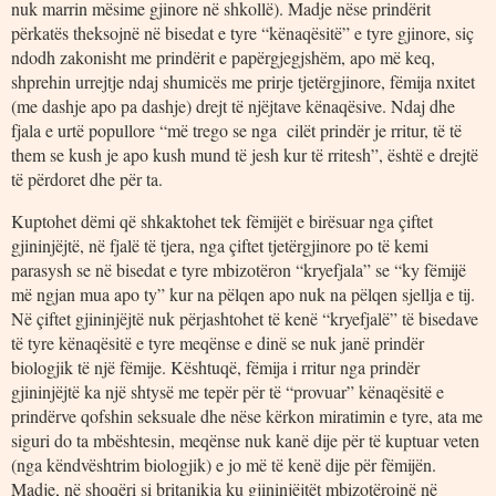
nuk marrin mësime gjinore në shkollë). Madje nëse prindërit
përkatës theksojnë në bisedat e tyre “kënaqësitë” e tyre gjinore, siç
ndodh zakonisht me prindërit e papërgjegjshëm, apo më keq,
shprehin urrejtje ndaj shumicës me prirje tjetërgjinore, fëmija nxitet
(me dashje apo pa dashje) drejt të njëjtave kënaqësive. Ndaj dhe
fjala e urtë popullore “më trego se nga cilët prindër je rritur, të të
them se kush je apo kush mund të jesh kur të rritesh”, është e drejtë
të përdoret dhe për ta.
Kuptohet dëmi që shkaktohet tek fëmijët e birësuar nga çiftet
gjininjëjtë, në fjalë të tjera, nga çiftet tjetërgjinore po të kemi
parasysh se në bisedat e tyre mbizotëron “kryefjala” se “ky fëmijë
më ngjan mua apo ty” kur na pëlqen apo nuk na pëlqen sjellja e tij.
Në çiftet gjininjëjtë nuk përjashtohet të kenë “kryefjalë” të bisedave
të tyre kënaqësitë e tyre meqënse e dinë se nuk janë prindër
biologjik të një fëmije. Kështuqë, fëmija i rritur nga prindër
gjininjëjtë ka një shtysë me tepër për të “provuar” kënaqësitë e
prindërve qofshin seksuale dhe nëse kërkon miratimin e tyre, ata me
siguri do ta mbështesin, meqënse nuk kanë dije për të kuptuar veten
(nga këndvështrim biologjik) e jo më të kenë dije për fëmijën.
Madje, në shoqëri si britanikja ku gjininjëjtët mbizotërojnë në