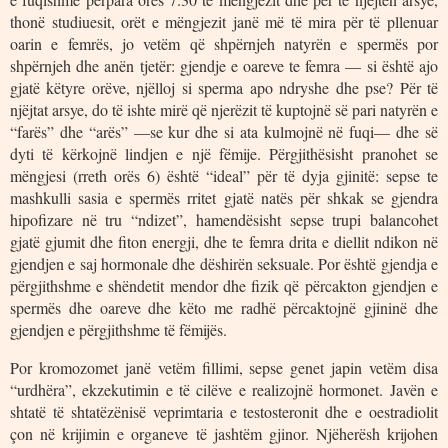
thonë studiuesit, orët e mëngjezit janë më të mira për të pllenuar
oarin e femrës, jo vetëm që shpërnjeh natyrën e spermës por
shpërnjeh dhe anën tjetër: gjendje e oareve te femra — si është ajo
gjatë këtyre orëve, njëlloj si sperma apo ndryshe dhe pse? Për të
njëjtat arsye, do të ishte mirë që njerëzit të kuptojnë së pari natyrën e
“farës” dhe “arës” —se kur dhe si ata kulmojnë në fuqi— dhe së
dyti të kërkojnë lindjen e një fëmije. Përgjithësisht pranohet se
mëngjesi (rreth orës 6) është “ideal” për të dyja gjinitë: sepse te
mashkulli sasia e spermës rritet gjatë natës për shkak se gjendra
hipofizare në tru “ndizet”, hamendësisht sepse trupi balancohet
gjatë gjumit dhe fiton energji, dhe te femra drita e diellit ndikon në
gjendjen e saj hormonale dhe dëshirën seksuale. Por është gjendja e
përgjithshme e shëndetit mendor dhe fizik që përcakton gjendjen e
spermës dhe oareve dhe këto me radhë përcaktojnë gjininë dhe
gjendjen e përgjithshme të fëmijës.
Por kromozomet janë vetëm fillimi, sepse genet japin vetëm disa
“urdhëra”, ekzekutimin e të cilëve e realizojnë hormonet. Javën e
shtatë të shtatëzënisë veprimtaria e testosteronit dhe e oestradiolit
çon në krijimin e organeve të jashtëm gjinor. Njëherësh krijohen