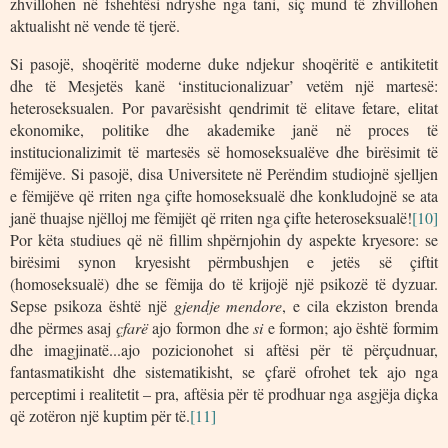
zhvillohen në fshehtësi ndryshe nga tani, siç mund të zhvillohen
aktualisht në vende të tjerë.
Si pasojë, shoqëritë moderne duke ndjekur shoqëritë e antikitetit
dhe të Mesjetës kanë ‘institucionalizuar’ vetëm një martesë:
heteroseksualen. Por pavarësisht qendrimit të elitave fetare, elitat
ekonomike, politike dhe akademike janë në proces të
institucionalizimit të martesës së homoseksualëve dhe birësimit të
fëmijëve. Si pasojë, disa Universitete në Perëndim studiojnë sjelljen
e fëmijëve që rriten nga çifte homoseksualë dhe konkludojnë se ata
janë thuajse njëlloj me fëmijët që rriten nga çifte heteroseksualë!
[10]
Por këta studiues që në fillim shpërnjohin dy aspekte kryesore: se
birësimi synon kryesisht përmbushjen e jetës së çiftit
(homoseksualë) dhe se fëmija do të krijojë një psikozë të dyzuar.
Sepse psikoza është një
gjendje mendore
, e cila ekziston brenda
dhe përmes asaj
çfarë
ajo formon dhe
si
e formon; ajo është formim
dhe imagjinatë...ajo pozicionohet si aftësi për të përçudnuar,
fantasmatikisht dhe sistematikisht, se çfarë ofrohet tek ajo nga
perceptimi i realitetit – pra, aftësia për të prodhuar nga asgjëja diçka
që zotëron një kuptim për të.
[11]