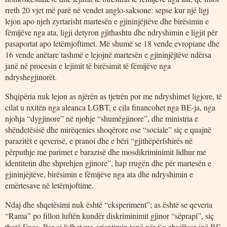
rreth 20 vjet më parë në vendet anglo-saksone: sepse kur një ligj
lejon apo njeh zyrtarisht martesën e gjininjëjtëve dhe birësimin e
fëmijëve nga ata, ligji detyron gjithashtu dhe ndryshimin e ligjit për
pasaportat apo letërnjoftimet. Më shumë se 18 vende evropiane dhe
16 vende anëtare tashmë e lejojnë martesën e gjininjëjtëve ndërsa
janë në procesin e lejimit të birësimit të fëmijëve nga
ndryshegjinorët.
Shqipëria nuk lejon as njërën as tjetrën por me ndryshimet ligjore, të
cilat u nxitën nga aleanca LGBT, e cila financohet nga BE-ja, nga
njohja “dygjinore” në njohje “shumëgjinore”, dhe ministria e
shëndetësisë dhe mirëqenies shoqërore ose “sociale” siç e quajnë
parazitët e qeverisë, e pranoi dhe e bëri “gjithëpërfshirës në
përputhje me parimet e barazisë dhe mosdikriminimit lidhur me
identitetin dhe shprehjen gjinore”, hap rrugën dhe për martesën e
gjininjëjtëve, birësimin e fëmijëve nga ata dhe ndryshimin e
emërtesave në letërnjoftime.
Ndaj dhe shqetësimi nuk është “eksperiment”; as është se qeveria
“Rama” po fillon luftën kundër diskriminimit gjinor “sëprapi”, siç
thotë Fuga. Por ai lidhet me orientimin tonë për t`u zhvilluar (në BE