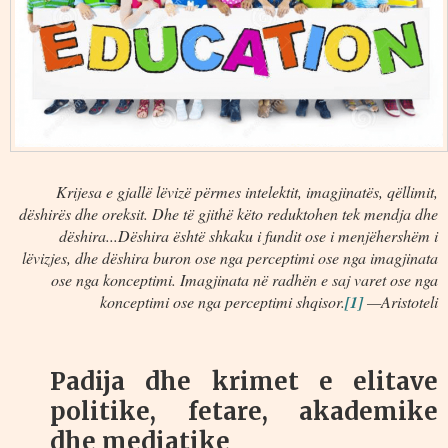
Krijesa e gjallë lëvizë përmes intelektit, imagjinatës, qëllimit,
dëshirës dhe oreksit. Dhe të gjithë këto reduktohen tek mendja dhe
dëshira...Dëshira është shkaku i fundit ose i menjëhershëm i
lëvizjes, dhe dëshira buron ose nga perceptimi ose nga imagjinata
ose nga konceptimi. Imagjinata në radhën e saj varet ose nga
konceptimi ose nga perceptimi shqisor.
[1]
—Aristoteli
Padija dhe krimet e elitave
politike, fetare, akademike
dhe mediatike