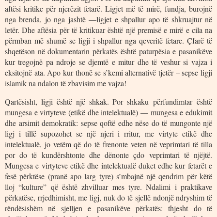
aftësi kritike për njerëzit fetarë. Ligjet më të mirë, fundja, burojnë
nga brenda, jo nga jashtë —ligjet e shpallur apo të shkruajtur në
letër. Dhe aftësia për të kritikuar është një premisë e mirë e cila na
përmban më shumë se ligji i shpallur nga qeveritë fetare. Çfarë të
shqetëson në dokumentarin përkatës është paturpësia e pasanikëve
kur tregojnë pa ndroje se djemtë e mitur dhe të veshur si vajza i
eksitojnë ata. Apo kur thonë se s’kemi alternativë tjetër – sepse ligji
islamik na ndalon të zbavisim me vajza!
Qartësisht, ligji është një shkak. Por shkaku përfundimtar është
mungesa e virtyteve (etikë dhe intelektualë) — mungesa e edukimit
dhe arsimit demokratik: sepse qoftë edhe nëse do të mungonte një
ligj i tillë supozohet se një njeri i rritur, me virtyte etikë dhe
intelektualë, jo vetëm që do të frenonte veten në veprimtari të tilla
por do të kundërshtonte dhe dënonte çdo veprimtari të njëjtë.
Mungesa e virtyteve etikë dhe intelektualë duket edhe kur fetarët e
fesë përktëse (pranë apo larg tyre) s’mbajnë një qendrim për këtë
lloj “kulture” që është zhvilluar mes tyre. Ndalimi i praktikave
përkatëse, rrjedhimisht, me ligj, nuk do të sjellë ndonjë ndryshim të
rëndësishëm në sjelljen e pasanikëve përkatës: thjesht do të