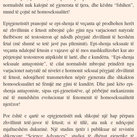
normalisht nuk kalojnë në gjenerata të tjera, dhe kështu “fshihen”,
mund të çojnë në homoseksualitet!
Epigjenetistët pranojnë se epi-shenja të veçanta që prodhohen herët
në zhvillimin e fetusit mbrojnë çdo gjini nga varjacionet natyrale
thelbësore në testosteron që ndodh përgjatë zhvillimit të hershëm
fetal (më shumë se tetë javë pas pllenimit). Epi-shenja seksuale të
veçanta ndalojnë fetusin e vajzave që të mos mashkullizohet kur ato
përjetojnë testosteron atipikisht të lartë, dhe e kundërta. “Epi-shenja
seksuale antagoniste”, të cilat normalisht mbrojnë prindërit nga
varjacionet natyralë në nivelet e hormonit seksual përgjatë zhvillimit
të fetusit, ndonjëherë transmetohen nëpër gjenerata dhe shkakton
homoseksualitet në fëmijë me gjini të kundërt. Dhe janë këto epi-
shenja antagoniste, sipas epi-gjenetistëve, që përbëjnë mekanizmin
më të mundshëm evolucionar të fenomenit të homoseksualitetit
njerëzor!
Por është e qartë se epigjenetistët nuk shkojnë një hap përpara
zhvillimit tetë-javor të fetusit; si të tillë, ata nuk e ndriçojnë
mjaftueshëm dukurinë. Një studim tjetër i publikuar në revistën
shkencore “Science Advances”, studioi të dhënat gjenetike të