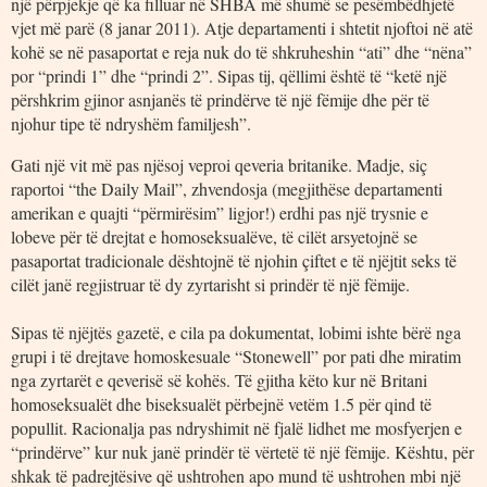
një përpjekje që ka filluar në SHBA më shumë se pesëmbëdhjetë
vjet më parë (8 janar 2011). Atje departamenti i shtetit njoftoi në atë
kohë se në pasaportat e reja nuk do të shkruheshin “ati” dhe “nëna”
por “prindi 1” dhe “prindi 2”. Sipas tij, qëllimi është të “ketë një
përshkrim gjinor asnjanës të prindërve të një fëmije dhe për të
njohur tipe të ndryshëm familjesh”.
Gati një vit më pas njësoj veproi qeveria britanike. Madje, siç
raportoi “the Daily Mail”, zhvendosja (megjithëse departamenti
amerikan e quajti “përmirësim” ligjor!) erdhi pas një trysnie e
lobeve për të drejtat e homoseksualëve, të cilët arsyetojnë se
pasaportat tradicionale dështojnë të njohin çiftet e të njëjtit seks të
cilët janë regjistruar të dy zyrtarisht si prindër të një fëmije.
Sipas të njëjtës gazetë, e cila pa dokumentat, lobimi ishte bërë nga
grupi i të drejtave homoskesuale “Stonewell” por pati dhe miratim
nga zyrtarët e qeverisë së kohës. Të gjitha këto kur në Britani
homoseksualët dhe biseksualët përbejnë vetëm 1.5 për qind të
popullit. Racionalja pas ndryshimit në fjalë lidhet me mosfyerjen e
“prindërve” kur nuk janë prindër të vërtetë të një fëmije. Kështu, për
shkak të padrejtësive që ushtrohen apo mund të ushtrohen mbi një