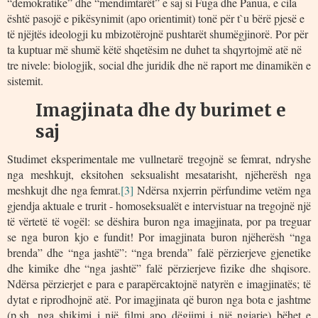
“demokratike” dhe “mendimtarët” e saj si Fuga dhe Panua, e cila
është pasojë e pikësynimit (apo orientimit) tonë për t`u bërë pjesë e
të njëjtës ideologji ku mbizotërojnë pushtarët shumëgjinorë. Por për
ta kuptuar më shumë këtë shqetësim ne duhet ta shqyrtojmë atë në
tre nivele: biologjik, social dhe juridik dhe në raport me dinamikën e
sistemit.
Imagjinata dhe dy burimet e
saj
Studimet eksperimentale me vullnetarë tregojnë se femrat, ndryshe
nga meshkujt, eksitohen seksualisht mesatarisht, njëherësh nga
meshkujt dhe nga femrat.
[3]
Ndërsa nxjerrin përfundime vetëm nga
gjendja aktuale e trurit - homoseksualët e intervistuar na tregojnë një
të vërtetë të vogël: se dëshira buron nga imagjinata, por pa treguar
se nga buron kjo e fundit! Por imagjinata buron njëherësh “nga
brenda” dhe “nga jashtë”: “nga brenda” falë përzierjeve gjenetike
dhe kimike dhe “nga jashtë” falë përzierjeve fizike dhe shqisore.
Ndërsa përzierjet e para e parapërcaktojnë natyrën e imagjinatës; të
dytat e riprodhojnë atë. Por imagjinata që buron nga bota e jashtme
(p.sh. nga shikimi i një filmi apo dëgjimi i një ngjarje) bëhet e