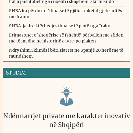
Italia pushtohet nga i nxehti i skajshëm: alarm kudo
SHBA ka përdorur ‘thuajse të gjitha’ raketat gjatë luftës
me Iranin
SHBA-ja drejt tërheqjes thuajse të plotë nga Iraku
Frimasonët e ‘shoqërisë së fshehtë’ përballen me sfidën
më të madhe në historinë e tyre: po plaken
Ndryshimi i klimës i bëri zjarret në Spanjë 20 herë më të
mundshëm
STUDIM
Ndërmarrjet private me karakter inovativ
në Shqipëri