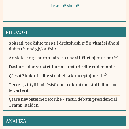
Lexo më shumë
FILOZOFI
Sokrati: pse është turp t`i drejtohesh një gjykatësi dhe si
duhet të jenë gjykatësit?
Aristoteli: nga buron mirësia dhe si bëhet njeriu i mirë?
Dashuria dhe virtytet: burim lumturie dhe eudemonie
Ç`është bukuria dhe si duhet ta konceptojmë atë?
Tereza, virtyti i mirësisë dhe tre kontradiktat lidhur me
të varfërit
Çfarë nevojitet në retorikë - rasti i debatit presidencial
Tramp-Bajden
ANALIZA