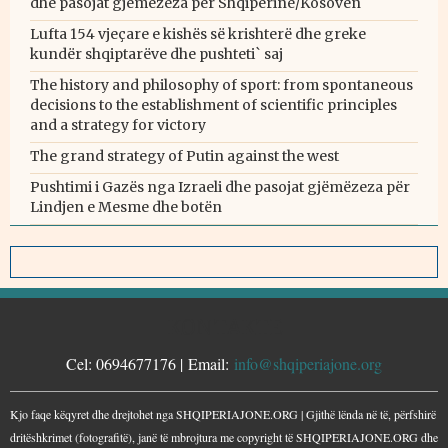
dhe pasojat gjëmëzeza për Shqipërinë/Kosovën
Lufta 154 vjeçare e kishës së krishterë dhe greke
kundër shqiptarëve dhe pushteti` saj
The history and philosophy of sport: from spontaneous
decisions to the establishment of scientific principles
and a strategy for victory
The grand strategy of Putin against the west
Pushtimi i Gazës nga Izraeli dhe pasojat gjëmëzeza për
Lindjen e Mesme dhe botën
KONTAKTE
Cel: 0694677176 | Email:
info@shqiperiajone.org
Kjo faqe këqyret dhe drejtohet nga SHQIPERIAJONE.ORG | Gjithë lënda në të, përfshirë
dritëshkrimet (fotografitë), janë të mbrojtura me copyright të SHQIPERIAJONE.ORG dhe