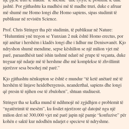
jashtë. Por gjithashtu ka madhësi më të madhe truri, duke e afruar
më shumë me Homo longi dhe Homo sapiens, sipas studimit të
publikuar në revistën Science.
Prof. Chris Stringer tha për studimin, të publikuar në Nature:
“Hulumtimi ynë tregon se Yunxian 2 nuk është Homo erectus, por
një anëtar i hershëm i kladës longi dhe i lidhur me Denisovanët. Kjo
ndryshon shumë mendime, sepse këshillon se një milion vjet më
parë, paraardhësit tanë ishin tashmë ndarë në grupe të veçanta, duke
treguar një ndarje më të hershme dhe më komplekse të zhvillimit
njerëzor sesa besohej më parë.”
Kjo gjithashtu nënkupton se është e mundur “të ketë anëtarë më të
hershëm të linjave heidelbergensis, neanderthal, sapiens dhe longi
që presin të njihen ose të zbulohen”, shtuan studiuesit.
Stringer tha se kafka mund të ndihmojë në zgjidhjen e problemit të
“ngatërrimit të mesëm”, ku fosilet njerëzore që datojnë nga një
milion deri në 300,000 vjet më parë japin një pamje “konfuzive” për
kohën e saktë kur ndodhën ndarjet e specieve të ndryshme.