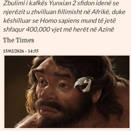
Zbulimi i kafkës Yunxian 2 sfidon idenë se
njerëzit u zhvilluan fillimisht në Afrikë, duke
këshilluar se Homo sapiens mund të jetë
shfaqur 400,000 vjet më herët në Azinë
The Times
15/02/2026 - 14:55