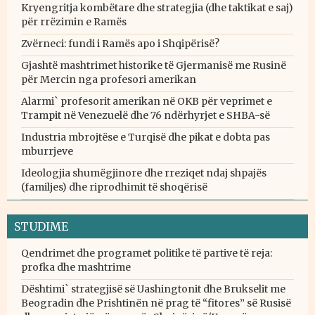
Kryengritja kombëtare dhe strategjia (dhe taktikat e saj)
për rrëzimin e Ramës
Zvërneci: fundi i Ramës apo i Shqipërisë?
Gjashtë mashtrimet historike të Gjermanisë me Rusinë
për Mercin nga profesori amerikan
Alarmi` profesorit amerikan në OKB për veprimet e
Trampit në Venezuelë dhe 76 ndërhyrjet e SHBA-së
Industria mbrojtëse e Turqisë dhe pikat e dobta pas
mburrjeve
Ideologjia shumëgjinore dhe rreziqet ndaj shpajës
(familjes) dhe riprodhimit të shoqërisë
STUDIME
Qendrimet dhe programet politike të partive të reja:
profka dhe mashtrime
Dështimi` strategjisë së Uashingtonit dhe Brukselit me
Beogradin dhe Prishtinën në prag të “fitores” së Rusisë