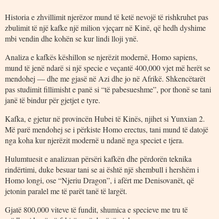
Historia e zhvillimit njerëzor mund të ketë nevojë të rishkruhet pas
zbulimit të një kafke një milion vjeçarr në Kinë, që hedh dyshime
mbi vendin dhe kohën se kur lindi lloji ynë.
Analiza e kafkës këshillon se njerëzit modernë, Homo sapiens,
mund të jenë ndarë si një specie e veçantë 400,000 vjet më herët se
mendohej — dhe me gjasë në Azi dhe jo në Afrikë. Shkencëtarët
pas studimit fillimisht e panë si “të pabesueshme”, por thonë se tani
janë të bindur për gjetjet e tyre.
Kafka, e gjetur në provincën Hubei të Kinës, njihet si Yunxian 2.
Më parë mendohej se i përkiste Homo erectus, tani mund të datojë
nga koha kur njerëzit modernë u ndanë nga speciet e tjera.
Hulumtuesit e analizuan përsëri kafkën dhe përdorën teknika
rindërtimi, duke besuar tani se ai është një shembull i hershëm i
Homo longi, ose “Njeriu Dragon”, i afërt me Denisovanët, që
jetonin paralel me të parët tanë të largët.
Gjatë 800,000 viteve të fundit, shumica e specieve me tru të