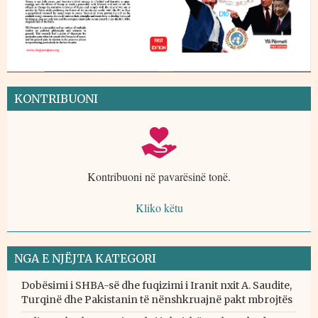
KONTRIBUONI
Kontribuoni në pavarësinë tonë.
Kliko këtu
NGA E NJËJTA KATEGORI
Dobësimi i SHBA-së dhe fuqizimi i Iranit nxit A. Saudite,
Turqinë dhe Pakistanin të nënshkruajnë pakt mbrojtës