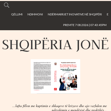
Skip to
main
QËLLIMI
NDIHMONI
NDËRMARRJET INOVATIVE NË SHQIPËRI
E
content
PREMTE 7 08 2026 | 07:43:45PM
...lufta fillon me kuptimin e shkaqeve të krizave dhe ajo vazhdon me
ndryshimin e mendësisë dhe praktikës...