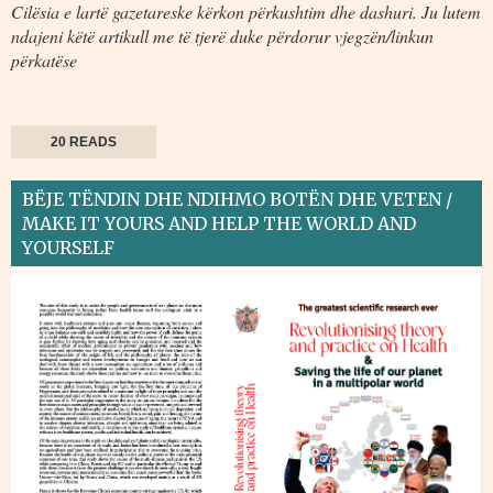
Cilësia e lartë gazetareske kërkon përkushtim dhe dashuri. Ju lutem
ndajeni këtë artikull me të tjerë duke përdorur vjegzën/linkun
përkatëse
20 READS
BËJE TËNDIN DHE NDIHMO BOTËN DHE VETEN /
MAKE IT YOURS AND HELP THE WORLD AND
YOURSELF