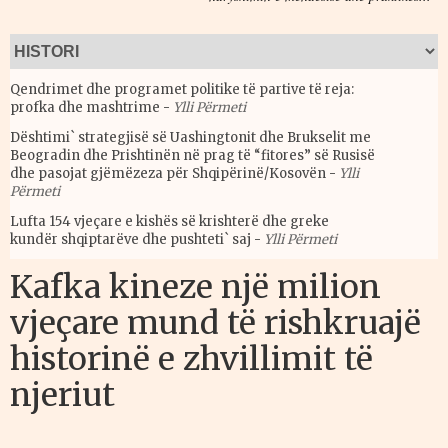
Qendrimet dhe programet politike të partive të reja:
profka dhe mashtrime
-
Ylli Përmeti
Dështimi` strategjisë së Uashingtonit dhe Brukselit me
Beogradin dhe Prishtinën në prag të “fitores” së Rusisë
dhe pasojat gjëmëzeza për Shqipërinë/Kosovën
-
Ylli
Përmeti
Lufta 154 vjeçare e kishës së krishterë dhe greke
kundër shqiptarëve dhe pushteti` saj
-
Ylli Përmeti
Kafka kineze një milion
vjeçare mund të rishkruajë
historinë e zhvillimit të
njeriut