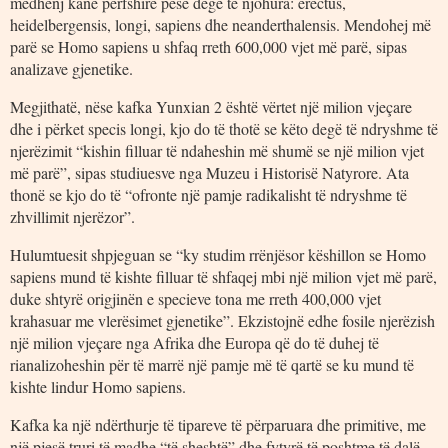
mëdhenj kanë përfshirë pesë degë të njohura: erectus,
heidelbergensis, longi, sapiens dhe neanderthalensis. Mendohej më
parë se Homo sapiens u shfaq rreth 600,000 vjet më parë, sipas
analizave gjenetike.
Megjithatë, nëse kafka Yunxian 2 është vërtet një milion vjeçare
dhe i përket specis longi, kjo do të thotë se këto degë të ndryshme të
njerëzimit “kishin filluar të ndaheshin më shumë se një milion vjet
më parë”, sipas studiuesve nga Muzeu i Historisë Natyrore. Ata
thonë se kjo do të “ofronte një pamje radikalisht të ndryshme të
zhvillimit njerëzor”.
Hulumtuesit shpjeguan se “ky studim rrënjësor këshillon se Homo
sapiens mund të kishte filluar të shfaqej mbi një milion vjet më parë,
duke shtyrë origjinën e specieve tona me rreth 400,000 vjet
krahasuar me vlerësimet gjenetike”. Ekzistojnë edhe fosile njerëzish
një milion vjeçare nga Afrika dhe Europa që do të duhej të
rianalizoheshin për të marrë një pamje më të qartë se ku mund të
kishte lindur Homo sapiens.
Kafka ka një ndërthurje të tipareve të përparuara dhe primitive, me
një pjesë truri të madhe “të sheshtë” dhe fytyrë të poshtme të dalë