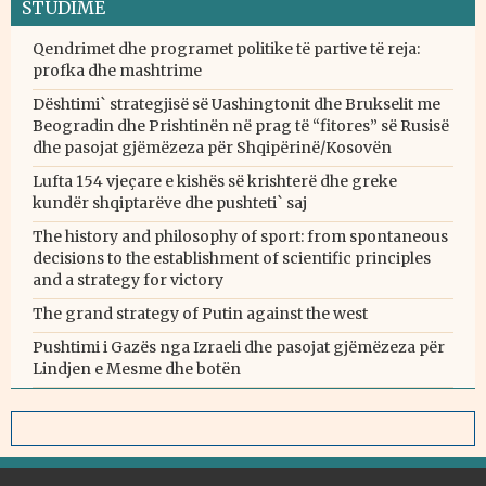
STUDIME
Qendrimet dhe programet politike të partive të reja:
profka dhe mashtrime
Dështimi` strategjisë së Uashingtonit dhe Brukselit me
Beogradin dhe Prishtinën në prag të “fitores” së Rusisë
dhe pasojat gjëmëzeza për Shqipërinë/Kosovën
Lufta 154 vjeçare e kishës së krishterë dhe greke
kundër shqiptarëve dhe pushteti` saj
The history and philosophy of sport: from spontaneous
decisions to the establishment of scientific principles
and a strategy for victory
The grand strategy of Putin against the west
Pushtimi i Gazës nga Izraeli dhe pasojat gjëmëzeza për
Lindjen e Mesme dhe botën