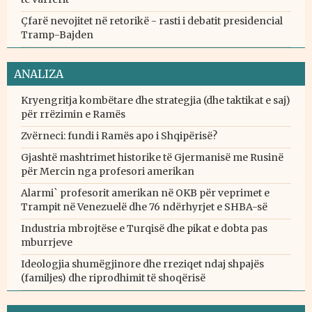
Çfarë nevojitet në retorikë - rasti i debatit presidencial
Tramp-Bajden
ANALIZA
Kryengritja kombëtare dhe strategjia (dhe taktikat e saj)
për rrëzimin e Ramës
Zvërneci: fundi i Ramës apo i Shqipërisë?
Gjashtë mashtrimet historike të Gjermanisë me Rusinë
për Mercin nga profesori amerikan
Alarmi` profesorit amerikan në OKB për veprimet e
Trampit në Venezuelë dhe 76 ndërhyrjet e SHBA-së
Industria mbrojtëse e Turqisë dhe pikat e dobta pas
mburrjeve
Ideologjia shumëgjinore dhe rreziqet ndaj shpajës
(familjes) dhe riprodhimit të shoqërisë