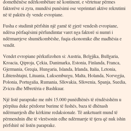
domethënëse ndërkombëtare në kontinent, e vërtetuar përmes
faktorëve si zyra, mundësi punësimi ose veprimtari aktive rekrutimi
në të paktën dy vende evropiane.
Fusha e studimit përfshin një gamë të gjerë vendesh evropiane,
ndërsa përfaqësimi përfundimtar varet nga faktorë si numri i
ndërmarrjeve shumëkombëshe, fuqia ekonomike dhe madhësia e
vendit.
Vendet evropiane përkufizohen si: Austria, Belgjika, Bullgaria,
Kroacia, Qiproja, Çekia, Danimarka, Estonia, Finlanda, Franca,
Gjermania, Greqia, Hungaria, Islanda, Irlanda, Italia, Letonia,
Lihtenshtajni, Lituania, Luksemburgu, Malta, Holanda, Norvegjia,
Polonia, Portugalia, Rumania, Sllovakia, Sllovenia, Spanja, Suedia,
Zvicra dhe Mbretëria e Bashkuar.
Një listë paraprake me mbi 15.000 punëdhënës të rëndësishëm u
përpilua duke përdorur burime të fushës, baza të dhënash
ndërmarrjesh dhe kërkime redaksionale. Të anketuarit mund të
përmendnin dhe të vlerësonin edhe ndërmarrje të tjera që nuk ishin
përfshirë në listën paraprake.