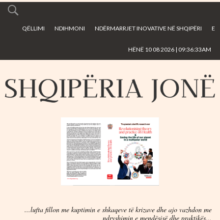
Skip to
main
QËLLIMI
NDIHMONI
NDËRMARRJET INOVATIVE NË SHQIPËRI
E
content
HËNË 10 08 2026 | 09:36:33AM
...lufta fillon me kuptimin e shkaqeve të krizave dhe ajo vazhdon me
ndryshimin e mendësisë dhe praktikës...