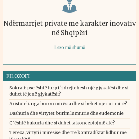
Ndërmarrjet private me karakter inovativ
në Shqipëri
Lexo më shumë
FILOZOFI
Sokrati: pse është turp t`i drejtohesh një gjykatësi dhe si
duhet të jenë gjykatësit?
Aristoteli: nga buron mirësia dhe si bëhet njeriu i mirë?
Dashuria dhe virtytet: burim lumturie dhe eudemonie
Ç`është bukuria dhe si duhet ta konceptojmë atë?
Tereza, virtyti i mirësisë dhe tre kontradiktat lidhur me
të varfërit