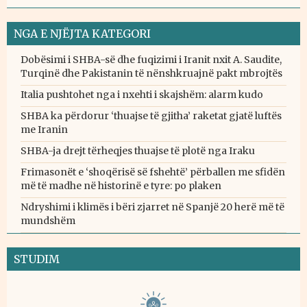
NGA E NJËJTA KATEGORI
Dobësimi i SHBA-së dhe fuqizimi i Iranit nxit A. Saudite,
Turqinë dhe Pakistanin të nënshkruajnë pakt mbrojtës
Italia pushtohet nga i nxehti i skajshëm: alarm kudo
SHBA ka përdorur ‘thuajse të gjitha’ raketat gjatë luftës
me Iranin
SHBA-ja drejt tërheqjes thuajse të plotë nga Iraku
Frimasonët e ‘shoqërisë së fshehtë’ përballen me sfidën
më të madhe në historinë e tyre: po plaken
Ndryshimi i klimës i bëri zjarret në Spanjë 20 herë më të
mundshëm
STUDIM