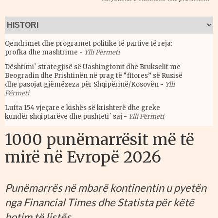
Qendrimet dhe programet politike të partive të reja:
profka dhe mashtrime
-
Ylli Përmeti
Dështimi` strategjisë së Uashingtonit dhe Brukselit me
Beogradin dhe Prishtinën në prag të “fitores” së Rusisë
dhe pasojat gjëmëzeza për Shqipërinë/Kosovën
-
Ylli
Përmeti
Lufta 154 vjeçare e kishës së krishterë dhe greke
kundër shqiptarëve dhe pushteti` saj
-
Ylli Përmeti
1000 punëmarrësit më të
mirë në Evropë 2026
Punëmarrës në mbarë kontinentin u pyetën
nga Financial Times dhe Statista për këtë
botim të listës