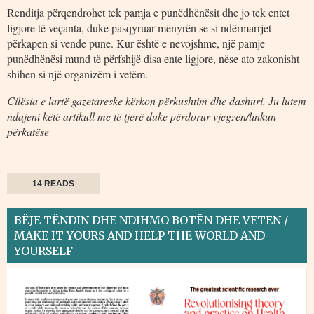
Renditja përqendrohet tek pamja e punëdhënësit dhe jo tek entet
ligjore të veçanta, duke pasqyruar mënyrën se si ndërmarrjet
përkapen si vende pune. Kur është e nevojshme, një pamje
punëdhënësi mund të përfshijë disa ente ligjore, nëse ato zakonisht
shihen si një organizëm i vetëm.
Cilësia e lartë gazetareske kërkon përkushtim dhe dashuri. Ju lutem
ndajeni këtë artikull me të tjerë duke përdorur vjegzën/linkun
përkatëse
14 READS
BËJE TËNDIN DHE NDIHMO BOTËN DHE VETEN /
MAKE IT YOURS AND HELP THE WORLD AND
YOURSELF