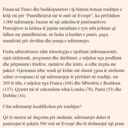
Financial Times dhe bashkëpunëtori i tij Statista botuan renditjen e
këtij viti për “Punëdhënësit më të mirë në Evropë”, ku përfshihen
1.000 ndërmarrje, bazuar në një anketim të punëmarrësve.
Punonjësve iu kërkua të jepnin mendimet e tyre mbi pohime që
lidhen me punëdhënësin, në fusha si kushtet e punës, paga,
mundësitë për zhvillim dhe pamja e ndërmarrjes.
Fusha mbizotëruese ishte teknologjia e njoftimit (informacionit),
rrjeti elektronik, programet dhe shërbimet, e ndjekur nga prodhimi
dhe përpunimi i lëndëve, metaleve dhe letrës, si edhe tregtia me
pakicë. Gjermania ishte vendi që kishte më shumë gjasa të strehonte
selinë (evropiane) të një ndërmarrjeje të përfshirë në renditje, me
269 të tilla, e ndjekur nga Franca (168) dhe Mbretëria e Bashkuar
(137). Qytetet më të zakonshme ishin Londra (70), Parisi (53) dhe
Dublini (34).
Cilat ndërmarrje kualifikohen për renditjen?
Që të merren në shqyrtim për studimin, ndërmarrjet duhet të
punësojnë të paktën 500 vetë në Evropë dhe të dëshmojnë një prani