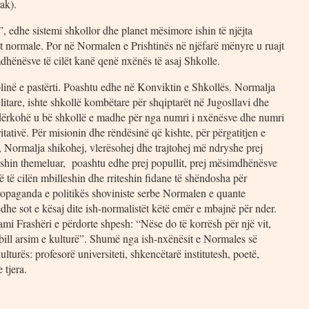
ak).
 edhe sistemi shkollor dhe planet mësimore ishin të njëjta
at normale. Por në Normalen e Prishtinës në njëfarë mënyre u ruajt
dhënësve të cilët kanë qenë nxënës të asaj Shkolle.
plinë e pastërti. Poashtu edhe në Konviktin e Shkollës. Normalja
litare, ishte shkollë kombëtare për shqiptarët në Jugosllavi dhe
Ndërkohë u bë shkollë e madhe për nga numri i nxënësve dhe numri
tativë. Për misionin dhe rëndësinë që kishte, për përgatitjen e
, Normalja shikohej, vlerësohej dhe trajtohej më ndryshe prej
 kishin themeluar, poashtu edhe prej popullit, prej mësimdhënësve
ë të cilën mbilleshin dhe rriteshin fidane të shëndosha për
ropaganda e politikës shoviniste serbe Normalen e quante
 edhe sot e kësaj dite ish-normalistët këtë emër e mbajnë për nder.
ami Frashëri e përdorte shpesh: “Nëse do të korrësh për një vit,
mbill arsim e kulturë”. Shumë nga ish-nxënësit e Normales së
lturës: profesorë universiteti, shkencëtarë institutesh, poetë,
 tjera.