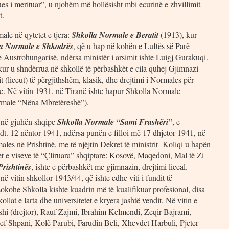
es i merituar”, u njohëm më hollësisht mbi ecurinë e zhvillimit
t.
ale në qytetet e tjera:
Shkolla Normale e Beratit
(1913), kur
a Normale e Shkodrës
, që u hap në kohën e Luftës së Parë
 Austrohungarisë, ndërsa ministër i arsimit ishte Luigj Gurakuqi.
kur u shndërrua në shkollë të përbashkët e cila quhej Gjimnazi
t (liceut) të përgjithshëm, klasik, dhe drejtimi i Normales për
e. Në vitin 1931, në Tiranë ishte hapur Shkolla Normale
rmale “Nëna Mbretëreshë”).
e në gjuhën shqipe
Shkolla Normale “Sami Frashëri”
, e
 dt. 12 nëntor 1941, ndërsa punën e filloi më 17 dhjetor 1941, në
ales në Prishtinë, me të njëjtin Dekret të ministrit Koliqi u hapën
et e viseve të “Çliruara” shqiptare: Kosovë, Maqedoni, Mal të Zi
rishtinës
, ishte e përbashkët me gjimnazin, drejtimi liceal.
ë vitin shkollor 1943/44, që ishte edhe viti i fundit të
sokohe Shkolla kishte kuadrin më të kualifikuar profesional, disa
lat e larta dhe universitetet e kryera jashtë vendit. Në vitin e
shi (drejtor), Rauf Zajmi, Ibrahim Kelmendi, Zeqir Bajrami,
Zef Shpani, Kolë Parubi, Farudin Beli, Xhevdet Harbuli, Pjeter