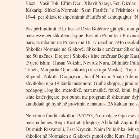
Elezi, Vasil Toli, Eftim Deri, Xhavit Saraçi, Feti Dizda
Kakariqi. Shkolla Normale “Sami Frashëri” e Prishtinës, si 
1944, për shkak të shpërthimit të luftës së ashtuquajtur “N
Pas përfundimit të Luftës së Dytë Botërore gjithçka mun
mësuesve për shkollën shqipe. Këshilli Popullor i Provinc
parë, të mbajtur në Prizren më 16-17 qershor 1946 (asokoh
Shkollës Normale në Gjakovë. Shkolla e emërtuar Shkolla
me 50 nxënës. Drejtor i Shkollës ishte emëruar Beqir Kast
të tjerë ishin: Hasan Vokshi, Nevruz Nura, Dhimitër Fulla
Tanefi, Margarita Gjurashkoviq (ruse nga Moska), Tajar
Shpendi, Nikolla Dragiçeviq, Jusuf Nimani, Shaip Ademi, 
zhvillohej nga 19 lëndë mësimore: Gjuhë shqipe, gjuhë serbo
pedagogji, logjikë, metodikë, matematikë, fizikë, kimi, b
ishte katërvjeçare, por punoi me program të shkurtuar, dyj
kandidatë që hynë në provimin e maturës, 26 kaluan me s
Në vitin e fundit shkollor, 1952/53, Normalja e Gjakovës 
mësimdhënës: Beqir Kastrati (drejtor), Abdullah Zajmi, 
Durmish Rizvanolli, Esat Kryeziu, Naim Polloshka, Musta
shkollor në Normalen e Gjakovës punoi edhe Kursi Pedagog