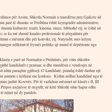
Krahinor për Arsim, Shkolla Normale u transferua prej Gjakove në
n janë të shumta: se Prishtina është kryeqendër administrative,
ë shumta kulturore: teatër, kinema, muze, bibliotkë etj; se është në
; se ka më shumë kuadro profesionale të përgatitura për
limin e mësimit dhe për konvikt, etj. Natyrisht, mes këtyre
shmangur ndikimit të frymës politike që mund të depërtonte nga
klasën e parë në Normalen e Prishtinës, për vitin shkollor
 gjithë kandidatët e pranuar, si dhe mundësia e vendosjes në
t ishin paraqitur gjithsejt 47 kandidatë, prandaj është dashur një
hur numrin e kërkuar me konkurs. Kishin ardhur kandidatë nga të
ptare jashtë Kosovës. Për të vazhduar mësimet në klasët e II, III
Përpos nxënësve të rregullt, në këtë Shkollë ishte hapur edhe
, të ndarë në dy paralele.