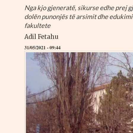
Nga kjo gjeneratë, sikurse edhe prej g
dolën punonjës të arsimit dhe edukimit 
fakultete
Adil Fetahu
31/05/2021 - 09:44