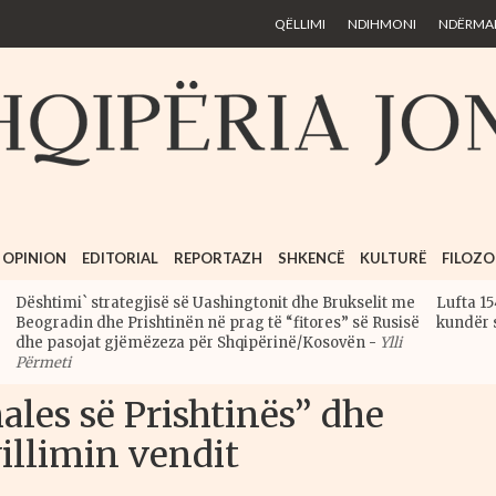
Skip to
QËLLIMI
NDIHMONI
NDËRMAR
main
content
OPINION
EDITORIAL
REPORTAZH
SHKENCË
KULTURË
FILOZO
Dështimi` strategjisë së Uashingtonit dhe Brukselit me
Lufta 15
Beogradin dhe Prishtinën në prag të “fitores” së Rusisë
kundër 
dhe pasojat gjëmëzeza për Shqipërinë/Kosovën
-
Ylli
Përmeti
ales së Prishtinës” dhe
villimin vendit