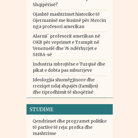
Shqipërisë?
Gjashtë mashtrimet historike të
Gjermanisë me Rusinë për Mercin
nga profesori amerikan
Alarmi` profesorit amerikan në
OKB për veprimet e Trampit në
Venezuelë dhe 76 ndërhyrjet e
SHBA-së
Industria mbrojtëse e Turqisë dhe
pikat e dobta pas mburrjeve
Ideologjia shumëgjinore dhe
rreziqet ndaj shpajës (familjes)
dhe riprodhimit të shoqërisë
STUDIME
Qendrimet dhe programet politike
të partive të reja: profka dhe
mashtrime