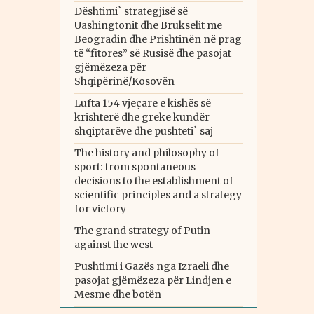
Dështimi` strategjisë së
Uashingtonit dhe Brukselit me
Beogradin dhe Prishtinën në prag
të “fitores” së Rusisë dhe pasojat
gjëmëzeza për
Shqipërinë/Kosovën
Lufta 154 vjeçare e kishës së
krishterë dhe greke kundër
shqiptarëve dhe pushteti` saj
The history and philosophy of
sport: from spontaneous
decisions to the establishment of
scientific principles and a strategy
for victory
The grand strategy of Putin
against the west
Pushtimi i Gazës nga Izraeli dhe
pasojat gjëmëzeza për Lindjen e
Mesme dhe botën