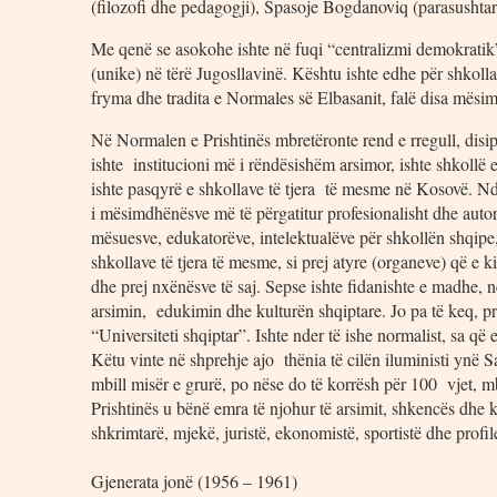
(filozofi dhe pedagogji), Spasoje Bogdanoviq (parasushtar
Me qenë se asokohe ishte në fuqi “centralizmi demokratik”,
(unike) në tërë Jugosllavinë. Kështu ishte edhe për shkoll
fryma dhe tradita e Normales së Elbasanit, falë disa mësim
Në Normalen e Prishtinës mbretëronte rend e rregull, disi
ishte institucioni më i rëndësishëm arsimor, ishte shkollë e
ishte pasqyrë e shkollave të tjera të mesme në Kosovë. 
i mësimdhënësve më të përgatitur profesionalisht dhe autori
mësuesve, edukatorëve, intelektualëve për shkollën shqipe
shkollave të tjera të mesme, si prej atyre (organeve) që e
dhe prej nxënësve të saj. Sepse ishte fidanishte e madhe, n
arsimin, edukimin dhe kulturën shqiptare. Jo pa të keq, p
“Universiteti shqiptar”. Ishte nder të ishe normalist, sa që
Këtu vinte në shprehje ajo thënia të cilën iluministi ynë S
mbill misër e grurë, po nëse do të korrësh për 100 vjet, 
Prishtinës u bënë emra të njohur të arsimit, shkencës dhe ku
shkrimtarë, mjekë, juristë, ekonomistë, sportistë dhe profile
Gjenerata jonë (1956 – 1961)