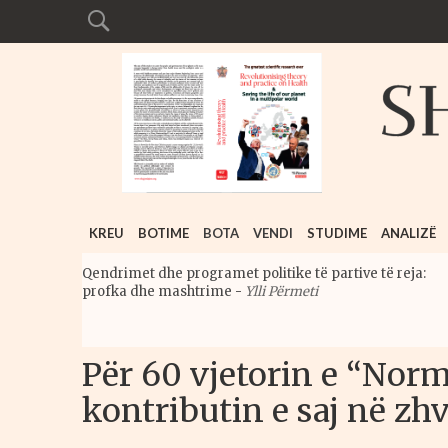
KREU
BOTIME
BOTA
VENDI
STUDIME
ANALIZË
Qendrimet dhe programet politike të partive të reja:
profka dhe mashtrime
-
Ylli Përmeti
Për 60 vjetorin e “Norm
kontributin e saj në zh