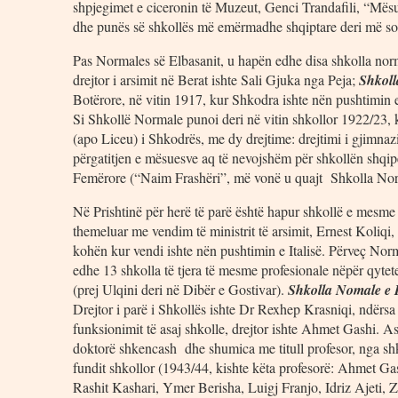
shpjegimet e ciceronin të Muzeut, Genci Trandafili, “Mësu
dhe punës së shkollës më emërmadhe shqiptare deri më so
Pas Normales së Elbasanit, u hapën edhe disa shkolla norm
drejtor i arsimit në Berat ishte Sali Gjuka nga Peja;
Shkoll
Botërore, në vitin 1917, kur Shkodra ishte nën pushtimin e
Si Shkollë Normale punoi deri në vitin shkollor 1922/23, 
(apo Liceu) i Shkodrës, me dy drejtime: drejtimi i gjimnazi
përgatitjen e mësuesve aq të nevojshëm për shkollën shqip
Femërore (“Naim Frashëri”, më vonë u quajt Shkolla No
Në Prishtinë për herë të parë është hapur shkollë e mesm
themeluar me vendim të ministrit të arsimit, Ernest Koliqi,
kohën kur vendi ishte nën pushtimin e Italisë. Përveç Norm
edhe 13 shkolla të tjera të mesme profesionale nëpër qytet
(prej Ulqini deri në Dibër e Gostivar).
Shkolla Nomale e P
Drejtor i parë i Shkollës ishte Dr Rexhep Krasniqi, ndërsa n
funksionimit të asaj shkolle, drejtor ishte Ahmet Gashi. A
doktorë shkencash dhe shumica me titull profesor, nga shkol
fundit shkollor (1943/44, kishte këta profesorë: Ahmet Ga
Rashit Kashari, Ymer Berisha, Luigj Franjo, Idriz Ajeti, 