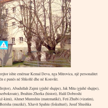
Drejtor ishte emëruar Kemal Deva, nga Mitrovica, një personalitet
tjën e punës në Shkollë dhe në Konvikt.
ejtor), Abadullah Zajmi (gjuhë shqipe), Jak Mita (gjuhë shqipe),
serbokroate), Ibrahim Zherka (histori), Halil Dobroshi
zikë-kimi), Ahmet Mumxhiu (matematikë), Feti Zhubi (vizatim),
 Berisha (muzikë), Xhavit Spahiu (fiskulturë), Jusuf Shushka