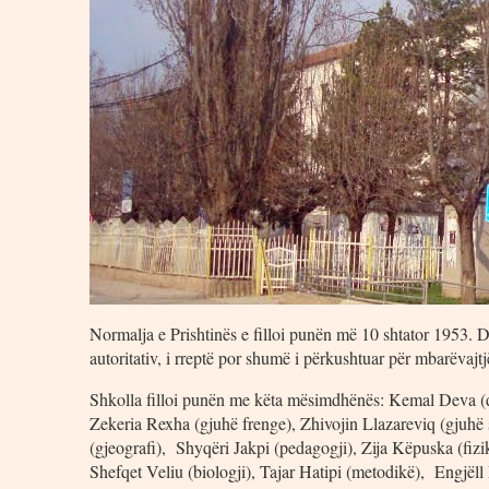
Normalja e Prishtinës e filloi punën më 10 shtator 1953. 
autoritativ, i rreptë por shumë i përkushtuar për mbarëvaj
Shkolla filloi punën me këta mësimdhënës: Kemal Deva (dr
Zekeria Rexha (gjuhë frenge), Zhivojin Llazareviq (gjuhë 
(gjeografi), Shyqëri Jakpi (pedagogji), Zija Këpuska (fi
Shefqet Veliu (biologji), Tajar Hatipi (metodikë), Engjëll