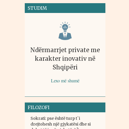
STUDIM
Ndërmarrjet private me
karakter inovativ në
Shqipëri
Lexo më shumë
FILOZOFI
Sokrati: pse është turp t`i
drejtohesh një gjykatësi dhe si