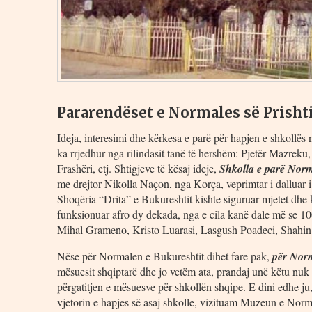
Pararendëset e Normales së Prisht
Ideja, interesimi dhe kërkesa e parë për hapjen e shkollës 
ka rrjedhur nga rilindasit tanë të hershëm: Pjetër Mazrek
Frashëri, etj. Shtigjeve të kësaj ideje,
Shkolla e parë Norm
me drejtor Nikolla Naçon, nga Korça, veprimtar i dalluar i 
Shoqëria “Drita” e Bukureshtit kishte siguruar mjetet dhe 
funksionuar afro dy dekada, nga e cila kanë dale më se 10
Mihal Grameno, Kristo Luarasi, Lasgush Poadeci, Shahin K
Nëse për Normalen e Bukureshtit dihet fare pak,
për Norm
mësuesit shqiptarë dhe jo vetëm ata, prandaj unë këtu nuk 
përgatitjen e mësuesve për shkollën shqipe. E dini edhe ju
vjetorin e hapjes së asaj shkolle, vizituam Muzeun e Nor