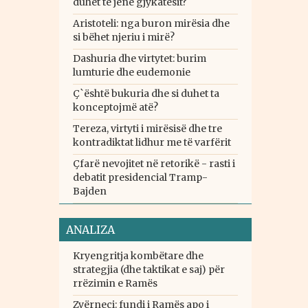
duhet të jenë gjykatësit?
Aristoteli: nga buron mirësia dhe
si bëhet njeriu i mirë?
Dashuria dhe virtytet: burim
lumturie dhe eudemonie
Ç`është bukuria dhe si duhet ta
konceptojmë atë?
Tereza, virtyti i mirësisë dhe tre
kontradiktat lidhur me të varfërit
Çfarë nevojitet në retorikë - rasti i
debatit presidencial Tramp-
Bajden
ANALIZA
Kryengritja kombëtare dhe
strategjia (dhe taktikat e saj) për
rrëzimin e Ramës
Zvërneci: fundi i Ramës apo i