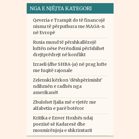
NGA E NJËJTA KATEGORI
Qeveria e Trampit do të financojë
nisma të përputhura me MAGA-n
në Evropë
Rusia mund të përshkallëzojë
luftën nëse Perëndimi përfshihet
drejtprëdrejt në konflikt
Izraeli (dhe SHBA-ja) në prag lufte
me fuqitë rajonale
Zelenski kërkon ‘dëshpërimisht’
ndihmën e radhës nga
amerikanët
Zbulohet fjalia më e vjetër me
alfabetin e parë botëror
Kritika e Enver Hoxhës ndaj
poezisë së Kadaresë dhe
mosmirënjoja e shkrimtarit