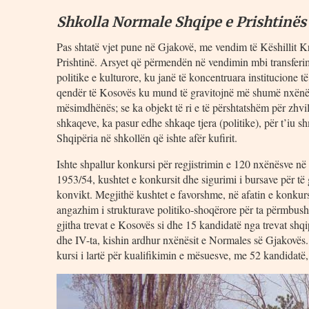
Shkolla Normale Shqipe e Prishtinës
Pas shtatë vjet pune në Gjakovë, me vendim të Këshillit 
Prishtinë. Arsyet që përmendën në vendimin mbi transferimi
politike e kulturore, ku janë të koncentruara institucione t
qendër të Kosovës ku mund të gravitojnë më shumë nxënës
mësimdhënës; se ka objekt të ri e të përshtatshëm për zhvil
shkaqeve, ka pasur edhe shkaqe tjera (politike), për t’iu 
Shqipëria në shkollën që ishte afër kufirit.
Ishte shpallur konkursi për regjistrimin e 120 nxënësve në 
1953/54, kushtet e konkursit dhe sigurimi i bursave për të
konvikt. Megjithë kushtet e favorshme, në afatin e konkursi
angazhim i strukturave politiko-shoqërore për ta përmbus
gjitha trevat e Kosovës si dhe 15 kandidatë nga trevat shqi
dhe IV-ta, kishin ardhur nxënësit e Normales së Gjakovës. 
kursi i lartë për kualifikimin e mësuesve, me 52 kandidatë