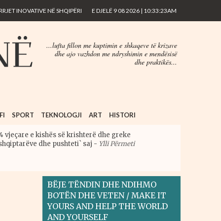
RJET INOVATIVE NË SHQIPËRI
E DJELË 9 08 2026 | 10:33:23AM
...lufta fillon me kuptimin e shkaqeve të krizave
dhe ajo vazhdon me ndryshimin e mendësisë
dhe praktikës...
FI
SPORT
TEKNOLOGJI
ART
HISTORI
4 vjeçare e kishës së krishterë dhe greke
shqiptarëve dhe pushteti` saj
-
Ylli Përmeti
BËJE TËNDIN DHE NDIHMO
BOTËN DHE VETEN / MAKE IT
YOURS AND HELP THE WORLD
AND YOURSELF