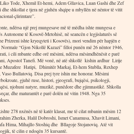
ri, Liko Tode, Xhemil Et-hemi, Adem Gllavica, Luan Gashi dhe Zef
dhe shkollat e tjera në gjuhën shqipe u mbyllën në nëntor të vitit
acional-çlirimtare”.
gonte, ndërsa një prej mungesave më të mëdha ishte mungesa e
ës Autonome të Kosovë-Metohisë, në seancën e legjislaturës së
e Prizreni ishte kryeqyteti i Kosovës), mori vendim për hapjën e
 Normale “Gjon Nikollë Kazazi” filloi punën më 26 nëntor 1946,
rati, i cili mbante edhe orë mësimi, ndërsa mësimdhënësit e parë
ni, Apostol Tanefi. Më vonë, në atë shkollë kishin ardhur Lirije
 e Muzafere Hatipi, Dhimitër Markaj, Et-hem Stublla, Rexhep
Vaso Bullatoviq. Disa prej tyre ishin me honorar. Mësimi
kroate, gjuhë ruse, histori, gjeografi, bujqësi, psikologji,
ujqësi, njohuni natyre, muzikë, punëdore dhe gjimnastikë. Shkolla
veçar, dhe maturantët e parë dolën në vitin 1948. Nga 35
ukses.
kishte 278 nxënës në të katër klasat, me të cilat mbanin mësim 12
Ibrahim Zherka, Halil Dobroshi, Ismet Canamusa, Xhavit Limani,
fa Hima, Mihajllo Stoshiq dhe Bllagoje Stojanoviq. Atë vit
jik, të cilin e ndoqën 35 kursantë.