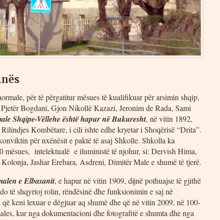
inës
normale, për të përgatitur mësues të kualifikuar për arsimin shqip,
u, Pjetër Bogdani, Gjon Nikollë Kazazi, Jeronim de Rada, Sami
ale Shqipe-Vëllehe është hapur në Bukuresht
, në vitin 1892,
Rilindjes Kombëtare, i cili ishte edhe kryetar i Shoqërisë “Drita”.
konviktin për nxënësit e paktë të asaj Shkolle. Shkolla ka
0 mësues, intelektualë e iluministë të njohur, si: Dervish Hima,
olonja, Jashar Erebara, Asdreni, Dimitër Male e shumë të tjerë.
alen e Elbasanit
, e hapur në vitin 1909, dijnë pothuajse të gjithë
do të shqyrtoj rolin, rëndësinë dhe funksionimin e saj në
, që keni lexuar e dëgjuar aq shumë dhe që në vitin 2009, në 100-
males, kur nga dokumentacioni dhe fotografitë e shumta dhe nga