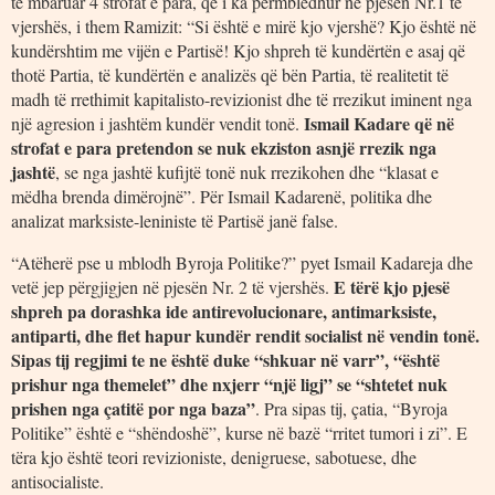
të mbaruar 4 strofat e para, që i ka përmbledhur në pjesën Nr.1 të
vjershës, i them Ramizit: “Si është e mirë kjo vjershë? Kjo është në
kundërshtim me vijën e Partisë! Kjo shpreh të kundërtën e asaj që
thotë Partia, të kundërtën e analizës që bën Partia, të realitetit të
madh të rrethimit kapitalisto-revizionist dhe të rrezikut iminent nga
Ismail Kadare që në
një agresion i jashtëm kundër vendit tonë.
strofat e para pretendon se nuk ekziston asnjë rrezik nga
jashtë
, se nga jashtë kufijtë tonë nuk rrezikohen dhe “klasat e
mëdha brenda dimërojnë”. Për Ismail Kadarenë, politika dhe
analizat marksiste-leniniste të Partisë janë false.
“Atëherë pse u mblodh Byroja Politike?” pyet Ismail Kadareja dhe
E tërë kjo pjesë
vetë jep përgjigjen në pjesën Nr. 2 të vjershës.
shpreh pa dorashka ide antirevolucionare, antimarksiste,
antiparti, dhe flet hapur kundër rendit socialist në vendin tonë.
Sipas tij regjimi te ne është duke “shkuar në varr”, “është
prishur nga themelet” dhe nxjerr “një ligj” se “shtetet nuk
prishen nga çatitë por nga baza”
. Pra sipas tij, çatia, “Byroja
Politike” është e “shëndoshë”, kurse në bazë “rritet tumori i zi”. E
tëra kjo është teori revizioniste, denigruese, sabotuese, dhe
antisocialiste.