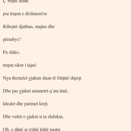
Ç’bëjnë ashtu
pse trupat e dëshmorëve
Kthejnë djathtas, majtas dhe
përmbys?
Pa shiko,
trupat sikur i lajnë.
Nga themelet gjakun duan të fshijnë shpejt.
Dhe pas gjakut amanetet q’ata lanë,
Idealet dhe parimet krejt.
Dhe vulën e gjakut si ta zhdukin,
Oh, e dijnë se është lehtë pastaj