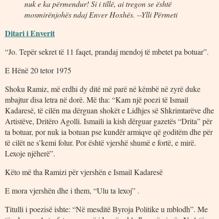
nuk e ka përmendur! Si i tillë, ai tregon se është
mosmirënjohës ndaj Enver Hoxhës. --Ylli P
ërmeti
Ditari i Enverit
“Jo. Tepër sekret të 11 faqet, prandaj mendoj të mbetet pa botuar”.
E Hënë 20 tetor 1975
Shoku Ramiz, më erdhi dy ditë më parë në këmbë në zyrë duke
mbajtur disa letra në dorë. Më tha: “Kam një poezi të Ismail
Kadaresë, të cilën ma dërguan shokët e Lidhjes së Shkrimtarëve dhe
Artistëve, Dritëro Agolli. Ismaili ia kish dërguar gazetës “Drita” për
ta botuar, por nuk ia botuan pse kundër armiqve që goditëm dhe për
të cilët ne s’kemi folur. Por është vjershë shumë e fortë, e mirë.
Lexoje njëherë”.
Këto më tha Ramizi për vjershën e Ismail Kadaresë
E mora vjershën dhe i them, “Ulu ta lexoj” .
Titulli i poezisë ishte: “Në mesditë Byroja Politike u mblodh”. Me