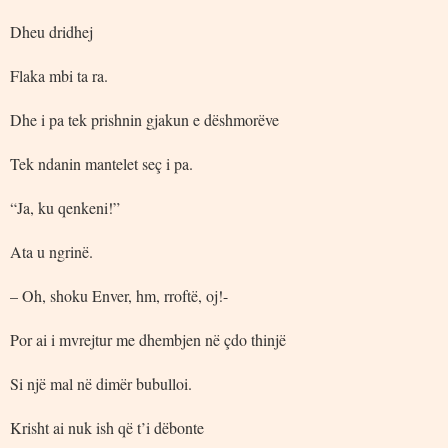
Dheu dridhej
Flaka mbi ta ra.
Dhe i pa tek prishnin gjakun e dëshmorëve
Tek ndanin mantelet seç i pa.
“Ja, ku qenkeni!”
Ata u ngrinë.
– Oh, shoku Enver, hm, rroftë, oj!-
Por ai i mvrejtur me dhembjen në çdo thinjë
Si një mal në dimër bubulloi.
Krisht ai nuk ish që t’i dëbonte