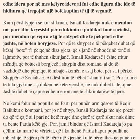
edhe idera por në mes këtyre ideve ai fut edhe figura dhe ide të
hidhura që tregojnë një botëkuptim të tij të veçantë
.
nuk e mendon
Kam përshtypjen se kur shkruan, Ismail Kadareja
më parë dhe kryesisht për edukimin e publikut tonë socialist,
por mendon që vepra e tij të shtypet dhe të pëlqehet edhe
jashtë, në botën borgjeze.
Por që të shtypet e të pëlqehet duhet që
kësaj “bote” t’i pëlqejnë disa gjëra, që s’janë në shoqërinë tonë si
lajtmotiv, por të thuhen sikur janë. Ismail Kadaresë i është rritur
mëndja që botuesit borgjezë i shtypin disa romane, ai do të
vazhdojë dhe përpiqet të mbajë skemën e asaj bote, për sa i përket
Shqipërisë Socialiste. Ai dëshiron të bëhet “shantri i saj”. Por jo, me
të tilla gjykime siç duken në këtë vjershë, ne nuk duhet ta lejojmë.
Jashtë duhet të çajmë edhe me romane të shkrimtarëve të tjerë.
Ne kemi folur në popull e në Parti për punën armiqësore të Beqir
Ballukut e kompani, por jo në shtyp, Ismail Kadareja me një poezi
do që të çajë ai i pari në këtë rrugë dhe çfarë të çarë sikur nuk dinte
ta bënte Partia këtë gjë. Por, jam i bindur që Ismail Kadareja jo pa
qëllim ka marrë të vërtetat, që i ka thënë Partia hapur popullit në
mbledhje të gjëra për të bërë një vjershë ku të përgjithësojë punën e