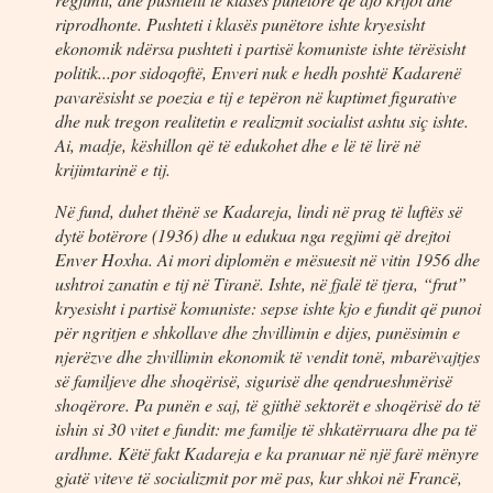
riprodhonte. Pushteti i klasës punëtore ishte kryesisht
ekonomik ndërsa pushteti i partisë komuniste ishte tërësisht
politik...por sidoqoftë, Enveri nuk e hedh poshtë Kadarenë
pavarësisht se poezia e tij e tepëron në kuptimet figurative
dhe nuk tregon realitetin e realizmit socialist ashtu siç ishte.
Ai, madje, këshillon që të edukohet dhe e lë të lirë në
krijimtarinë e tij.
Në fund, duhet thënë se Kadareja, lindi në prag të luftës së
dytë botërore (1936) dhe u edukua nga regjimi që drejtoi
Enver Hoxha. Ai mori diplomën e mësuesit në vitin 1956 dhe
ushtroi zanatin e tij në Tiranë. Ishte, në fjalë të tjera, “frut”
kryesisht i partisë komuniste: sepse ishte kjo e fundit që punoi
për ngritjen e shkollave dhe zhvillimin e dijes, punësimin e
njerëzve dhe zhvillimin ekonomik të vendit tonë, mbarëvajtjes
së familjeve dhe shoqërisë, sigurisë dhe qendrueshmërisë
shoqërore. Pa punën e saj, të gjithë sektorët e shoqërisë do të
ishin si 30 vitet e fundit: me familje të shkatërruara dhe pa të
ardhme. Këtë fakt Kadareja e ka pranuar në një farë mënyre
gjatë viteve të socializmit por më pas, kur shkoi në Francë,