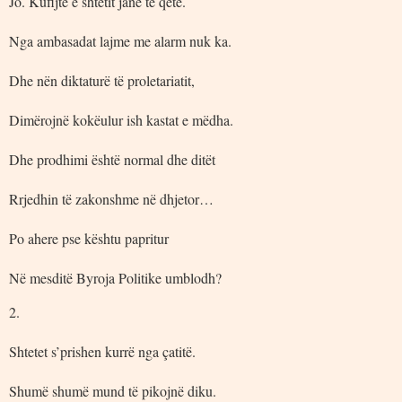
Jo. Kufijtë e shtetit janë të qetë.
Nga ambasadat lajme me alarm nuk ka.
Dhe nën diktaturë të proletariatit,
Dimërojnë kokëulur ish kastat e mëdha.
Dhe prodhimi është normal dhe ditët
Rrjedhin të zakonshme në dhjetor…
Po ahere pse kështu papritur
Në mesditë Byroja Politike umblodh?
2.
Shtetet s’prishen kurrë nga çatitë.
Shumë shumë mund të pikojnë diku.