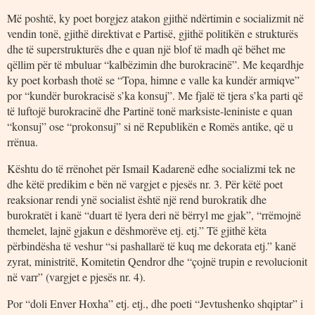
Më poshtë, ky poet borgjez atakon gjithë ndërtimin e socializmit në
vendin tonë, gjithë direktivat e Partisë, gjithë politikën e strukturës
dhe të superstrukturës dhe e quan një blof të madh që bëhet me
qëllim për të mbuluar “kalbëzimin dhe burokracinë”. Me keqardhje
ky poet korbash thotë se “Topa, himne e valle ka kundër armiqve”
por “kundër burokracisë s’ka konsuj”. Me fjalë të tjera s’ka parti që
të luftojë burokracinë dhe Partinë tonë marksiste-leniniste e quan
“konsuj” ose “prokonsuj” si në Republikën e Romës antike, që u
rrënua.
Kështu do të rrënohet për Ismail Kadarenë edhe socializmi tek ne
dhe këtë predikim e bën në vargjet e pjesës nr. 3. Për këtë poet
reaksionar rendi ynë socialist është një rend burokratik dhe
burokratët i kanë “duart të lyera deri në bërryl me gjak”, “rrëmojnë
themelet, lajnë gjakun e dëshmorëve etj. etj.” Të gjithë këta
përbindësha të veshur “si pashallarë të kuq me dekorata etj.” kanë
zyrat, ministritë, Komitetin Qendror dhe “çojnë trupin e revolucionit
në varr” (vargjet e pjesës nr. 4).
Por “doli Enver Hoxha” etj. etj., dhe poeti “Jevtushenko shqiptar” i