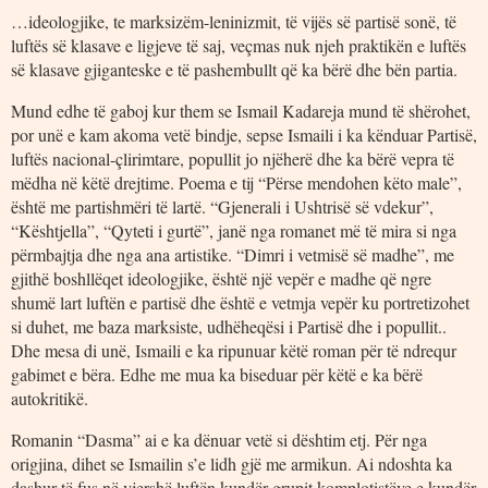
…ideologjike, te marksizëm-leninizmit, të vijës së partisë sonë, të
luftës së klasave e ligjeve të saj, veçmas nuk njeh praktikën e luftës
së klasave gjiganteske e të pashembullt që ka bërë dhe bën partia.
Mund edhe të gaboj kur them se Ismail Kadareja mund të shërohet,
por unë e kam akoma vetë bindje, sepse Ismaili i ka kënduar Partisë,
luftës nacional-çlirimtare, popullit jo njëherë dhe ka bërë vepra të
mëdha në këtë drejtime. Poema e tij “Përse mendohen këto male”,
është me partishmëri të lartë. “Gjenerali i Ushtrisë së vdekur”,
“Kështjella”, “Qyteti i gurtë”, janë nga romanet më të mira si nga
përmbajtja dhe nga ana artistike. “Dimri i vetmisë së madhe”, me
gjithë boshllëqet ideologjike, është një vepër e madhe që ngre
shumë lart luftën e partisë dhe është e vetmja vepër ku portretizohet
si duhet, me baza marksiste, udhëheqësi i Partisë dhe i popullit..
Dhe mesa di unë, Ismaili e ka ripunuar këtë roman për të ndrequr
gabimet e bëra. Edhe me mua ka biseduar për këtë e ka bërë
autokritikë.
Romanin “Dasma” ai e ka dënuar vetë si dështim etj. Për nga
origjina, dihet se Ismailin s’e lidh gjë me armikun. Ai ndoshta ka
dashur të fus në vjershë luftën kundër grupit komplotistëve e kundër