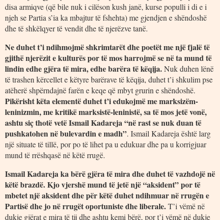
disa armiqve (që bile nuk i cilëson kush janë, kurse populli i di e i
njeh se Partia s’ia ka mbajtur të fshehta) me gjendjen e shëndoshë
dhe të shkëlqyer të vendit dhe të njerëzve tanë.
Ne duhet t’i ndihmojmë shkrimtarët dhe poetët me një fjalë të
gjithë njerëzit e kulturës por të mos harrojmë se në ta mund të
lindin edhe gjëra të mira, edhe barëra të këqija.
Nuk duhen lënë
të trashen kërcellet e këtyre barërave të këqija, duhet t’i shkulim pse
atëherë shpërndajnë farën e keqe që mbyt grurin e shëndoshë.
Pikërisht këta elementë duhet t’i edukojmë me marksizëm-
leninizmin, me kritikë marksistë-leninistë, sa të mos jetë vonë,
ashtu siç thotë vetë Ismail Kadareja “në rast se nuk duan të
pushkatohen në bulevardin e madh”
. Ismail Kadareja është larg
një situate të tillë, por po të lihet pa u edukuar dhe pa u korrigjuar
mund të rrëshqasë në këtë rrugë.
Ismail Kadareja ka bërë gjëra të mira dhe duhet të vazhdojë në
këtë brazdë. Kjo vjershë mund të jetë një “aksident” por të
mbetet një aksident dhe për këtë duhet ndihmuar në rrugën e
Partisë dhe jo në rrugët oportuniste dhe liberale.
T’i vëmë në
dukje gjërat e mira të tij dhe ashtu kemi bërë, por t’i vëmë në dukje