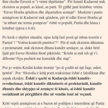
thur elozhe Enverit si “i vetmi shpëtimtar”. Për Ismail Kadarenë nuk
ekziston as popull, as klasë, as parti. Të gjithë janë krimbur, vetëm
“Enver Hoxha qëndron dhe shpartallon armiqtë”. Maskimi i punës
armiqësore të Kadaresë nuk qëndron, për të edhe Enver Hoxha që
“ai mburr me terma pompoze” është si populli, Partia dhe klasa i
krimbur (pjesa e 6-të).
Po kush e shpëtoi situatën, sipas këtij farë poeti që mban teserën e
Partisë ? “Vetëm kontrolli punëtor!?“. Për të nuk ekziston diktatura
e proletariatit, nuk ekziston dhuna kundër armiqve, ai, duke bërë
fjalë për Enver Hoxhën thotë pikërisht: “Krisht ai nuk ish që t’i
dëbonte/ Nga pushteti me kamxhik dhe stap”.
Por jo vetëm Krishti kishte teorinë “po të goditi në një faqe, nderi
tjetrën”. Por “filozofia e këtij poeti reaksionar është e falsifikuar dhe
Është e qartë se Kadareja është kundër-
aspak ekzakte.
revolucionar, është kundër diktaturës së proletariatit, kundër
dhunës dhe shtypjes së armiqve të klasës, ai është kundër
socializmit në përgjithësi dhe në vendin tonë në veçanti.
Këtë vepër armiqësore ai e bazon në goditjen e tmerrshme që Partia