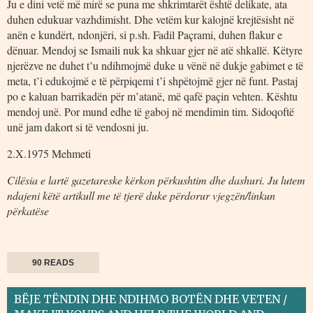
Ju e dini vetë më mirë se puna me shkrimtarët është delikate, ata
duhen edukuar vazhdimisht. Dhe vetëm kur kalojnë krejtësisht në
anën e kundërt, ndonjëri, si p.sh. Fadil Paçrami, duhen flakur e
dënuar. Mendoj se Ismaili nuk ka shkuar gjer në atë shkallë. Këtyre
njerëzve ne duhet t’u ndihmojmë duke u vënë në dukje gabimet e të
meta, t’i edukojmë e të përpiqemi t’i shpëtojmë gjer në funt. Pastaj
po e kaluan barrikadën për m’atanë, më qafë paçin vehten. Kështu
mendoj unë. Por mund edhe të gaboj në mendimin tim. Sidoqoftë
unë jam dakort si të vendosni ju.
2.X.1975 Mehmeti
Cilësia e lartë gazetareske kërkon përkushtim dhe dashuri. Ju lutem
ndajeni këtë artikull me të tjerë duke përdorur vjegzën/linkun
përkatëse
90 READS
BËJE TËNDIN DHE NDIHMO BOTËN DHE VETEN /