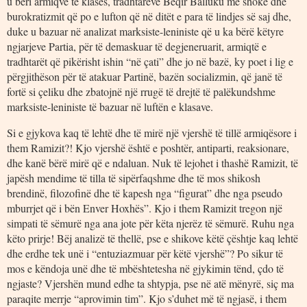
u bëri armiqve të klasës, tradhtarëve Beqir Balluku me shokë dhe
burokratizmit që po e lufton që në ditët e para të lindjes së saj dhe,
duke u bazuar në analizat marksiste-leniniste që u ka bërë këtyre
ngjarjeve Partia, për të demaskuar të degjeneruarit, armiqtë e
tradhtarët që pikërisht ishin “në çati” dhe jo në bazë, ky poet i lig e
përgjithëson për të atakuar Partinë, bazën socializmin, që janë të
fortë si çeliku dhe zbatojnë një rrugë të drejtë të palëkundshme
marksiste-leniniste të bazuar në luftën e klasave.
Si e gjykova kaq të lehtë dhe të mirë një vjershë të tillë armiqësore i
them Ramizit?! Kjo vjershë është e poshtër, antiparti, reaksionare,
dhe kanë bërë mirë që e ndaluan. Nuk të lejohet i thashë Ramizit, të
japësh mendime të tilla të sipërfaqshme dhe të mos shikosh
brendinë, filozofinë dhe të kapesh nga “figurat” dhe nga pseudo
mburrjet që i bën Enver Hoxhës”. Kjo i them Ramizit tregon një
simpati të sëmurë nga ana jote për këta njerëz të sëmurë. Ruhu nga
këto prirje! Bëj analizë të thellë, pse e shikove këtë çështje kaq lehtë
dhe erdhe tek unë i “entuziazmuar për këtë vjershë”? Po sikur të
mos e këndoja unë dhe të mbështetesha në gjykimin tënd, çdo të
ngjaste? Vjershën mund edhe ta shtypja, pse në atë mënyrë, siç ma
paraqite merrje “aprovimin tim”. Kjo s’duhet më të ngjasë, i them