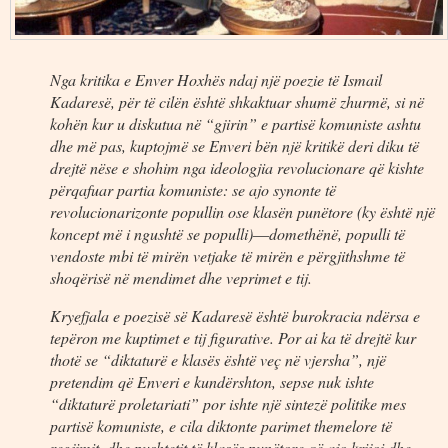
Nga kritika e Enver Hoxhës ndaj një poezie të Ismail
Kadaresë, për të cilën është shkaktuar shumë zhurmë, si në
kohën kur u diskutua në “gjirin” e partisë komuniste ashtu
dhe më pas, kuptojmë se Enveri bën një kritikë deri diku të
drejtë nëse e shohim nga ideologjia revolucionare që kishte
përqafuar partia komuniste: se ajo synonte të
revolucionarizonte popullin ose klasën punëtore (ky është një
koncept më i ngushtë se populli)―domethënë, populli të
vendoste mbi të mirën vetjake të mirën e përgjithshme të
shoqërisë në mendimet dhe veprimet e tij.
Kryefjala e poezisë së Kadaresë është burokracia ndërsa e
tepëron me kuptimet e tij figurative. Por ai ka të drejtë kur
thotë se “diktaturë e klasës është veç në vjersha”, një
pretendim që Enveri e kundërshton, sepse nuk ishte
“diktaturë proletariati” por ishte një sintezë politike mes
partisë komuniste, e cila diktonte parimet themelore të
regjimit, dhe pushtetit të klasës punëtore që ajo krijoi dhe