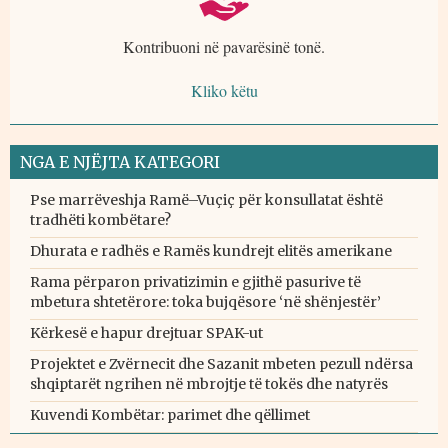
Kontribuoni në pavarësinë tonë.
Kliko këtu
NGA E NJËJTA KATEGORI
Pse marrëveshja Ramë–Vuçiç për konsullatat është
tradhëti kombëtare?
Dhurata e radhës e Ramës kundrejt elitës amerikane
Rama përparon privatizimin e gjithë pasurive të
mbetura shtetërore: toka bujqësore ‘në shënjestër’
Kërkesë e hapur drejtuar SPAK-ut
Projektet e Zvërnecit dhe Sazanit mbeten pezull ndërsa
shqiptarët ngrihen në mbrojtje të tokës dhe natyrës
Kuvendi Kombëtar: parimet dhe qëllimet