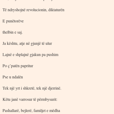
Të ndryshojnë revolucionin, diktaturën
E punëtorëve
thelbin e saj.
Ja kështu, atje në gjunjë të ulur
Lajnë e shplajnë gjakun pa pushim
Po ç’patën papritur
Pse u ndalën
Tek një yrt i shkretë, tek një djerrinë.
Këtu janë varrosur të përmbysurit:
Pashallarë, bejlerë, familjet e mëdha