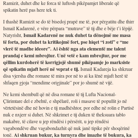
Ramizit, duhet dhe ke forca të luftosh pikëpamjet liberale që
spikatin herë pas here tek ti.
I thashë Ramizit se do të bisedoj prapë me të, por përgatitu dhe thirr
Ismail Kadarenë, e vëre përpara “mutrave” të tij dhe e bëje t’i lëpijë.
Ismail Kadarenë ne nuk duhet ta dënojmë me masa
Natyrisht,
të forta, por duhet ta kritikojmë fort, pse hiqet “i zoti” e “me
vlerë të madhe ideore”. Ai është nga ata elementë me talent
prandaj e kemi mbrojtur. Unë vetë e kam mbrojtur, por me
qëllim kurdoherë të korrigjojë shumë pikëpamje jo marksiste
që spikatin mjaft herë në veprat e tij.
Ismail Kadareja ka shkruar
disa vjersha dhe romane të mira por në to ai ka lënë mjaft herë të
shfaqen gjoja “mendime origjinale” por jo shumë në vijë.
Ne kemi shembull që në disa romane të tij Lufta Nacional-
Çlirimtare del e zbehtë, e shpëlarë, roli i masave të popullit jo në
vërtetësinë dhe në hovin e tij madhështor, por edhe në rolin e Partisë
nuk e nxjerr si duhet. Në shkrimet e tij duken të theksuara tablo
makabre, të cilave u jep rëndësi i përsërit, u jep rëndësi
vagabondëve dhe vagabondazhit që nuk janë tipike për shoqërinë
Ai shkruan bukur, ka turnyra dhe imazhe të bukura, ka
tonë.