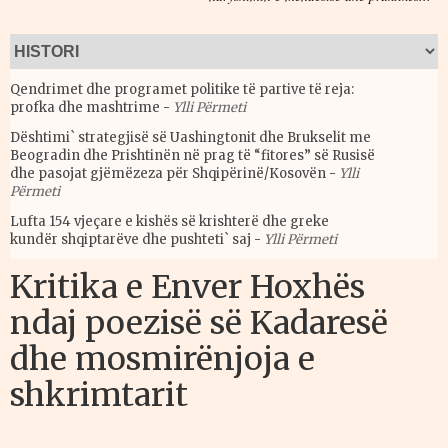
Qendrimet dhe programet politike të partive të reja:
profka dhe mashtrime
-
Ylli Përmeti
Dështimi` strategjisë së Uashingtonit dhe Brukselit me
Beogradin dhe Prishtinën në prag të “fitores” së Rusisë
dhe pasojat gjëmëzeza për Shqipërinë/Kosovën
-
Ylli
Përmeti
Lufta 154 vjeçare e kishës së krishterë dhe greke
kundër shqiptarëve dhe pushteti` saj
-
Ylli Përmeti
Kritika e Enver Hoxhës
ndaj poezisë së Kadaresë
dhe mosmirënjoja e
shkrimtarit