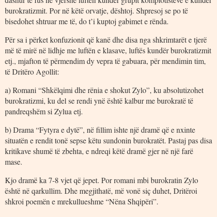
burokratizmit. Por në këtë orvatje, dështoj. Shpresoj se po të
bisedohet shtruar me të, do t’i kuptoj gabimet e rënda.
Për sa i përket konfuzionit që kanë dhe disa nga shkrimtarët e tjerë
më të mirë në lidhje me luftën e klasave, luftës kundër burokratizmit
etj., mjafton të përmendim dy vepra të gabuara, për mendimin tim,
të Dritëro Agollit:
a) Romani “Shkëlqimi dhe rënia e shokut Zylo”, ku absolutizohet
burokratizmi, ku del se rendi ynë është kalbur me burokratë të
pandreqshëm si Zylua etj.
b) Drama “Fytyra e dytë”, në fillim ishte një dramë që e nxinte
situatën e rendit tonë sepse këtu sundonin burokratët. Pastaj pas disa
kritikave shumë të zbehta, e ndreqi këtë dramë gjer në një farë
mase.
Kjo dramë ka 7-8 vjet që jepet. Por romani mbi burokratin Zylo
është në qarkullim. Dhe megjithatë, më vonë siç duhet, Dritëroi
shkroi poemën e mrekullueshme “Nëna Shqipëri”.