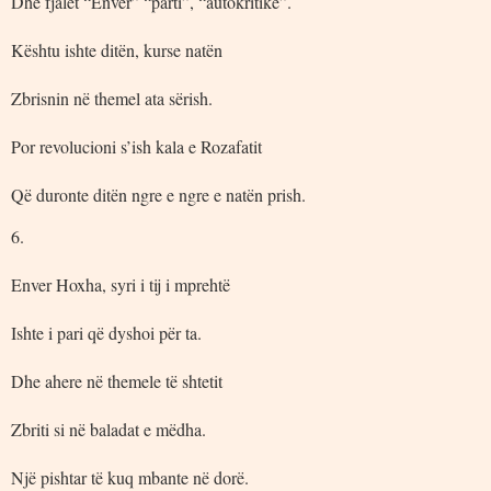
Dhe fjalët “Enver” “parti”, “autokritikë”.
Kështu ishte ditën, kurse natën
Zbrisnin në themel ata sërish.
Por revolucioni s’ish kala e Rozafatit
Që duronte ditën ngre e ngre e natën prish.
6.
Enver Hoxha, syri i tij i mprehtë
Ishte i pari që dyshoi për ta.
Dhe ahere në themele të shtetit
Zbriti si në baladat e mëdha.
Një pishtar të kuq mbante në dorë.