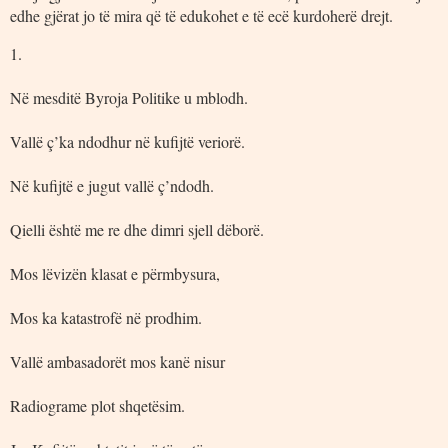
edhe gjërat jo të mira që të edukohet e të ecë kurdoherë drejt.
1.
Në mesditë Byroja Politike u mblodh.
Vallë ç’ka ndodhur në kufijtë veriorë.
Në kufijtë e jugut vallë ç’ndodh.
Qielli është me re dhe dimri sjell dëborë.
Mos lëvizën klasat e përmbysura,
Mos ka katastrofë në prodhim.
Vallë ambasadorët mos kanë nisur
Radiograme plot shqetësim.