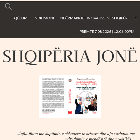
Skip to
main
QËLLIMI
NDIHMONI
NDËRMARRJET INOVATIVE NË SHQIPËRI
E
content
PREMTE 7 08 2026 | 12:06:00PM
...lufta fillon me kuptimin e shkaqeve të krizave dhe ajo vazhdon me
ndryshimin e mendësisë dhe praktikës...