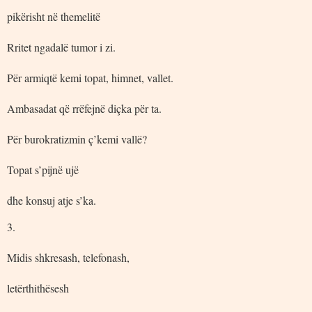
pikërisht në themelitë
Rritet ngadalë tumor i zi.
Për armiqtë kemi topat, himnet, vallet.
Ambasadat që rrëfejnë diçka për ta.
Për burokratizmin ç’kemi vallë?
Topat s’pijnë ujë
dhe konsuj atje s’ka.
3.
Midis shkresash, telefonash,
letërthithësesh