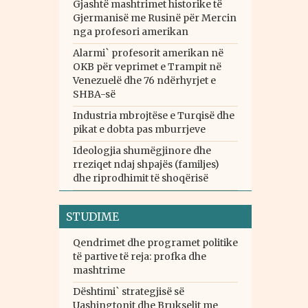
Gjashtë mashtrimet historike të
Gjermanisë me Rusinë për Mercin
nga profesori amerikan
Alarmi` profesorit amerikan në
OKB për veprimet e Trampit në
Venezuelë dhe 76 ndërhyrjet e
SHBA-së
Industria mbrojtëse e Turqisë dhe
pikat e dobta pas mburrjeve
Ideologjia shumëgjinore dhe
rreziqet ndaj shpajës (familjes)
dhe riprodhimit të shoqërisë
STUDIME
Qendrimet dhe programet politike
të partive të reja: profka dhe
mashtrime
Dështimi` strategjisë së
Uashingtonit dhe Brukselit me