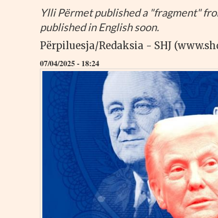
Ylli Përmet published a "fragment" fro
published in English soon.
Përpiluesja/Redaksia - SHJ (www.sh
07/04/2025 - 18:24