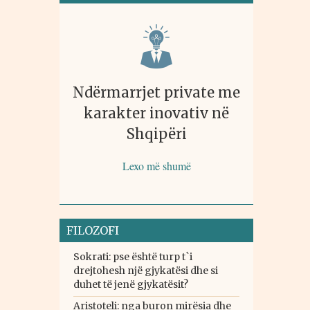
Ndërmarrjet private me
karakter inovativ në
Shqipëri
Lexo më shumë
FILOZOFI
Sokrati: pse është turp t`i
drejtohesh një gjykatësi dhe si
duhet të jenë gjykatësit?
Aristoteli: nga buron mirësia dhe