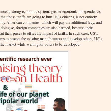
t once: a strong economic system, greater economic independence,
at those tariffs are going to hurt US`s citizens, is not entirely
ed by American companies, which will pay the additional levy, and
y doing so, foreign companies are also harmed, because their
their prices to offset the impact of tariffs. In such case, US`s
ims to protect the existing manufacturers and develop others, US`s
ic market while waiting for others to be developed.