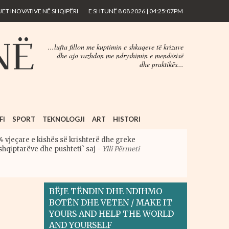
ET INOVATIVE NË SHQIPËRI
E SHTUNË 8 08 2026 | 04:25:07PM
...lufta fillon me kuptimin e shkaqeve të krizave
dhe ajo vazhdon me ndryshimin e mendësisë
dhe praktikës...
FI
SPORT
TEKNOLOGJI
ART
HISTORI
4 vjeçare e kishës së krishterë dhe greke
shqiptarëve dhe pushteti` saj
-
Ylli Përmeti
BËJE TËNDIN DHE NDIHMO
BOTËN DHE VETEN / MAKE IT
YOURS AND HELP THE WORLD
AND YOURSELF