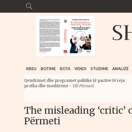
KREU
BOTIME
BOTA
VENDI
STUDIME
ANALIZË
Qendrimet dhe programet politike të partive të reja:
profka dhe mashtrime
-
Ylli Përmeti
The misleading ‘critic’ 
Përmeti