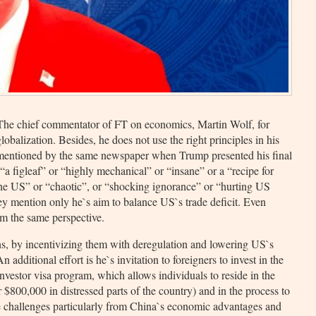
s. The chief commentator of FT on economics, Martin Wolf, for
obalization. Besides, he does not use the right principles in his
 mentioned by the same newspaper when Trump presented his final
“a figleaf” or “highly mechanical” or “insane” or a “recipe for
the US” or “chaotic”, or “shocking ignorance” or “hurting US
ey mention only he`s aim to balance US`s trade deficit. Even
om the same perspective.
ns, by incentivizing them with deregulation and lowering US`s
additional effort is he`s invitation to foreigners to invest in the
vestor visa program, which allows individuals to reside in the
r $800,000 in distressed parts of the country) and in the process to
e challenges particularly from China`s economic advantages and