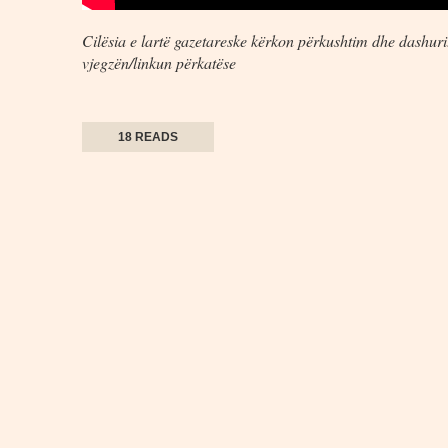
Cilësia e lartë gazetareske kërkon përkushtim dhe dashuri.
vjegzën/linkun përkatëse
18 READS