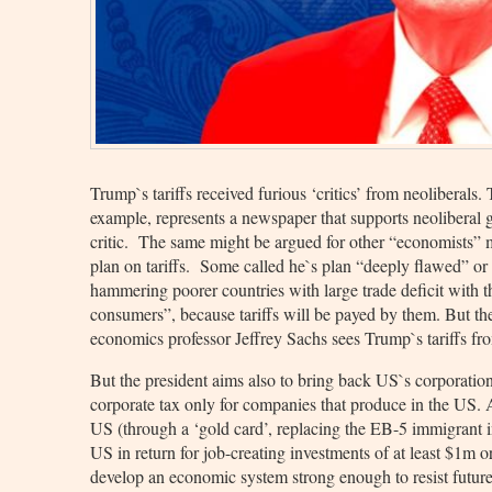
Trump`s tariffs received furious ‘critics’ from neoliberal
example, represents a newspaper that supports neoliberal gl
critic. The same might be argued for other “economists”
plan on tariffs. Some called he`s plan “deeply flawed” or 
hammering poorer countries with large trade deficit with 
consumers”, because tariffs will be payed by them. But th
economics professor Jeffrey Sachs sees Trump`s tariffs fr
But the president aims also to bring back US`s corporatio
corporate tax only for companies that produce in the US. An 
US (through a ‘gold card’, replacing the EB-5 immigrant in
US in return for job-creating investments of at least $1m o
develop an economic system strong enough to resist futur