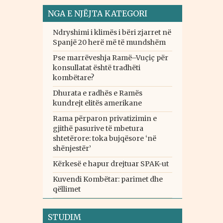
NGA E NJËJTA KATEGORI
Ndryshimi i klimës i bëri zjarret në
Spanjë 20 herë më të mundshëm
Pse marrëveshja Ramë–Vuçiç për
konsullatat është tradhëti
kombëtare?
Dhurata e radhës e Ramës
kundrejt elitës amerikane
Rama përparon privatizimin e
gjithë pasurive të mbetura
shtetërore: toka bujqësore ‘në
shënjestër’
Kërkesë e hapur drejtuar SPAK-ut
Kuvendi Kombëtar: parimet dhe
qëllimet
STUDIM