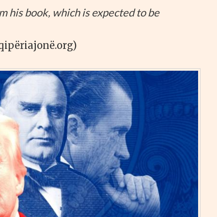
m his book, which is expected to be
qipëriajonë.org)