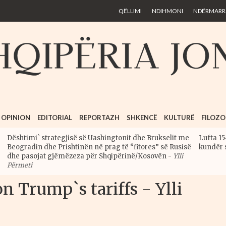
Skip to
QËLLIMI
NDIHMONI
NDËRMARRJ
main
content
OPINION
EDITORIAL
REPORTAZH
SHKENCË
KULTURË
FILOZO
Dështimi` strategjisë së Uashingtonit dhe Brukselit me
Lufta 15
Beogradin dhe Prishtinën në prag të “fitores” së Rusisë
kundër 
dhe pasojat gjëmëzeza për Shqipërinë/Kosovën
-
Ylli
Përmeti
on Trump`s tariffs - Ylli