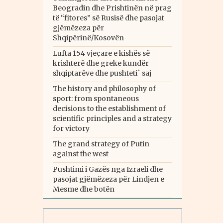
Beogradin dhe Prishtinën në prag
të “fitores” së Rusisë dhe pasojat
gjëmëzeza për
Shqipërinë/Kosovën
Lufta 154 vjeçare e kishës së
krishterë dhe greke kundër
shqiptarëve dhe pushteti` saj
The history and philosophy of
sport: from spontaneous
decisions to the establishment of
scientific principles and a strategy
for victory
The grand strategy of Putin
against the west
Pushtimi i Gazës nga Izraeli dhe
pasojat gjëmëzeza për Lindjen e
Mesme dhe botën