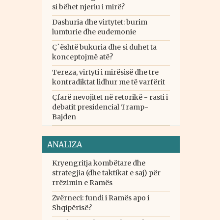
si bëhet njeriu i mirë?
Dashuria dhe virtytet: burim
lumturie dhe eudemonie
Ç`është bukuria dhe si duhet ta
konceptojmë atë?
Tereza, virtyti i mirësisë dhe tre
kontradiktat lidhur me të varfërit
Çfarë nevojitet në retorikë - rasti i
debatit presidencial Tramp-
Bajden
ANALIZA
Kryengritja kombëtare dhe
strategjia (dhe taktikat e saj) për
rrëzimin e Ramës
Zvërneci: fundi i Ramës apo i
Shqipërisë?